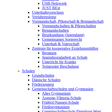
ÜSB-Netzwerk
JUST BEst
Unterhaltsvorschuss
Verfahrenslotse
Vormundschaft, Pflegschaft & Beistandschaft
Vormundschaften & Pflegschaften
Beistandschaften
Beurkundung (Jugendamt)
Gemeinsames Sorgerecht
Unterhalt & Vaterschaft
Zentrum für kooperative Erziehungshilfen
Beratung
Jugendsozialarbeit an Schule
Unterricht für Kranke
Temporäre Beschulung
Schulen
Grundschulen
Dänische Schulen
Förderzentren
Gemeinschaftsschulen und Gymnasien
Altes Gymnasium
Auguste-Viktoria-Schule
Fridtjof-Nansen-Schule
Fördegymnasium
Gemeinschaftsschule Flensburg-West