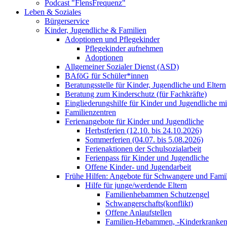
Podcast "FlensFrequenz"
Leben & Soziales
Bürgerservice
Kinder, Jugendliche & Familien
Adoptionen und Pflegekinder
Pflegekinder aufnehmen
Adoptionen
Allgemeiner Sozialer Dienst (ASD)
BAföG für Schüler*innen
Beratungsstelle für Kinder, Jugendliche und Eltern
Beratung zum Kinderschutz (für Fachkräfte)
Eingliederungshilfe für Kinder und Jugendliche m
Familienzentren
Ferienangebote für Kinder und Jugendliche
Herbstferien (12.10. bis 24.10.2026)
Sommerferien (04.07. bis 5.08.2026)
Ferienaktionen der Schulsozialarbeit
Ferienpass für Kinder und Jugendliche
Offene Kinder- und Jugendarbeit
Frühe Hilfen: Angebote für Schwangere und Fami
Hilfe für junge/werdende Eltern
Familienhebammen Schutzengel
Schwangerschafts(konflikt)
Offene Anlaufstellen
Familien-Hebammen, -Kinderkrankens