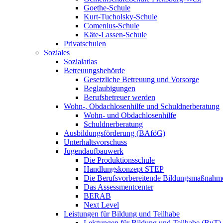
Goethe-Schule
Kurt-Tucholsky-Schule
Comenius-Schule
Käte-Lassen-Schule
Privatschulen
Soziales
Sozialatlas
Betreuungsbehörde
Gesetzliche Betreuung und Vorsorge
Beglaubigungen
Berufsbetreuer werden
Wohn-, Obdachlosenhilfe und Schuldnerberatung
Wohn- und Obdachlosenhilfe
Schuldnerberatung
Ausbildungsförderung (BAföG)
Unterhaltsvorschuss
Jugendaufbauwerk
Die Produktionsschule
Handlungskonzept STEP
Die Berufsvorbereitende Bildungsmaßnahm
Das Assessmentcenter
BERAB
Next Level
Leistungen für Bildung und Teilhabe
Leistungen für Bildung und Teilhabe (BuT)