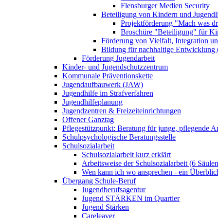
Flensburger Medien Security
Beteiligung von Kindern und Jugendl
Projektförderung "Mach was dr
Broschüre "Beteiligung" für K
Förderung von Vielfalt, Integration u
Bildung für nachhaltige Entwicklung
Förderung Jugendarbeit
Kinder- und Jugendschutzzentrum
Kommunale Präventionskette
Jugendaufbauwerk (JAW)
Jugendhilfe im Strafverfahren
Jugendhilfeplanung
Jugendzentren & Freizeiteinrichtungen
Offener Ganztag
Pflegestützpunkt: Beratung für junge, pflegende 
Schulpsychologische Beratungsstelle
Schulsozialarbeit
Schulsozialarbeit kurz erklärt
Arbeitsweise der Schulsozialarbeit (6 Säulen
Wen kann ich wo ansprechen - ein Überblic
Übergang Schule-Beruf
Jugendberufsagentur
Jugend STÄRKEN im Quartier
Jugend Stärken
Careleaver