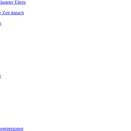
asteter Eltern
e Zeit danach
n
e
legepersonen