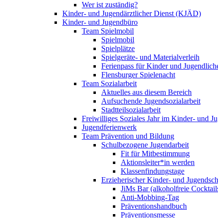
Wer ist zuständig?
Kinder- und Jugendärztlicher Dienst (KJÄD)
Kinder- und Jugendbüro
Team Spielmobil
Spielmobil
Spielplätze
Spielgeräte- und Materialverleih
Ferienpass für Kinder und Jugendlich
Flensburger Spielenacht
Team Sozialarbeit
Aktuelles aus diesem Bereich
Aufsuchende Jugendsozialarbeit
Stadtteilsozialarbeit
Freiwilliges Soziales Jahr im Kinder- und 
Jugendferienwerk
Team Prävention und Bildung
Schulbezogene Jugendarbeit
Fit für Mitbestimmung
Aktionsleiter*in werden
Klassenfindungstage
Erzieherischer Kinder- und Jugendsch
JiMs Bar (alkoholfreie Cocktail
Anti-Mobbing-Tag
Präventionshandbuch
Präventionsmesse