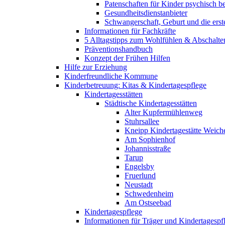
Patenschaften für Kinder psychisch bel
Gesundheitsdienstanbieter
Schwangerschaft, Geburt und die erst
Informationen für Fachkräfte
5 Alltagstipps zum Wohlfühlen & Abschalte
Präventionshandbuch
Konzept der Frühen Hilfen
Hilfe zur Erziehung
Kinderfreundliche Kommune
Kinderbetreuung: Kitas & Kindertagespflege
Kindertagesstätten
Städtische Kindertagesstätten
Alter Kupfermühlenweg
Stuhrsallee
Kneipp Kindertagestätte Weich
Am Sophienhof
Johannisstraße
Tarup
Engelsby
Fruerlund
Neustadt
Schwedenheim
Am Ostseebad
Kindertagespflege
Informationen für Träger und Kindertagespf