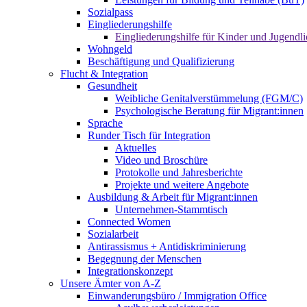
Sozialpass
Eingliederungshilfe
Eingliederungshilfe für Kinder und Jugendli
Wohngeld
Beschäftigung und Qualifizierung
Flucht & Integration
Gesundheit
Weibliche Genitalverstümmelung (FGM/C)
Psychologische Beratung für Migrant:innen
Sprache
Runder Tisch für Integration
Aktuelles
Video und Broschüre
Protokolle und Jahresberichte
Projekte und weitere Angebote
Ausbildung & Arbeit für Migrant:innen
Unternehmen-Stammtisch
Connected Women
Sozialarbeit
Antirassismus + Antidiskriminierung
Begegnung der Menschen
Integrationskonzept
Unsere Ämter von A-Z
Einwanderungsbüro / Immigration Office