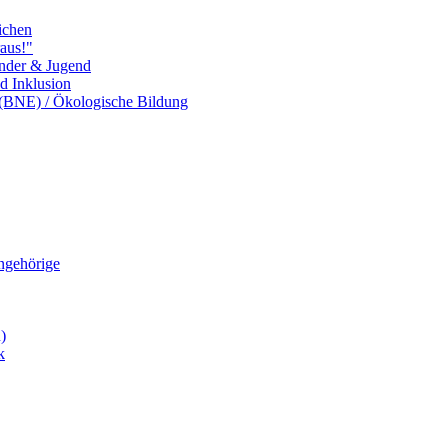
ichen
aus!"
inder & Jugend
nd Inklusion
 (BNE) / Ökologische Bildung
Angehörige
)
k