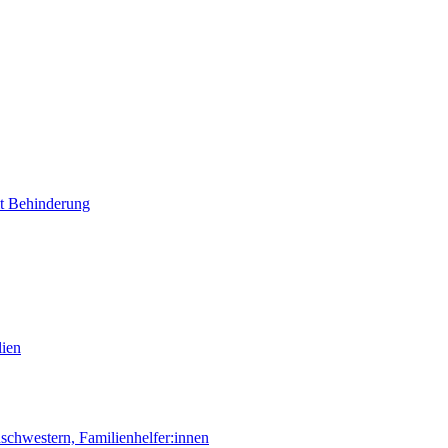
it Behinderung
lien
chwestern, Familienhelfer:innen