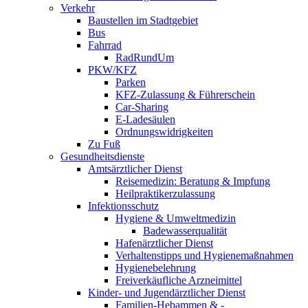
Verkehr
Baustellen im Stadtgebiet
Bus
Fahrrad
RadRundUm
PKW/KFZ
Parken
KFZ-Zulassung & Führerschein
Car-Sharing
E-Ladesäulen
Ordnungswidrigkeiten
Zu Fuß
Gesundheitsdienste
Amtsärztlicher Dienst
Reisemedizin: Beratung & Impfung
Heilpraktikerzulassung
Infektionsschutz
Hygiene & Umweltmedizin
Badewasserqualität
Hafenärztlicher Dienst
Verhaltenstipps und Hygienemaßnahmen
Hygienebelehrung
Freiverkäufliche Arzneimittel
Kinder- und Jugendärztlicher Dienst
Familien-Hebammen & -