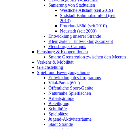
Sanierung von Stadtteilen
Westliche Altstadt (seit 2019)
Südstadt Bahnhofsumfeld (seit
2013)
Fruerlund-Süd (seit 2010)
Neustadt (seit 2000)
Entwicklung unserer Strände
Kleingärten - Entwicklungskonzept
Flensburger Campus
Flensburg & Kooperationen
Smarte Grenzregion zwischen den Meeren
Verkehr & Mobilität
Gleichstellung
Spiel- und Bewegungsräume
Entwicklung des Programms
Vital-Parks (60+)
Öffentliche Sport-Geräte
Naturnahe Spielflächen
Arbeitsgruppe
Beteiligung
Schulhöfe
Spielplätze
Jugend-Aktivitätsräume
Stadt-Strände