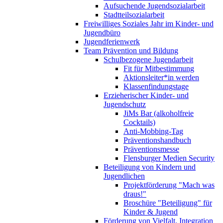
Aufsuchende Jugendsozialarbeit
Stadtteilsozialarbeit
Freiwilliges Soziales Jahr im Kinder- und
Jugendbüro
Jugendferienwerk
Team Prävention und Bildung
Schulbezogene Jugendarbeit
Fit für Mitbestimmung
Aktionsleiter*in werden
Klassenfindungstage
Erzieherischer Kinder- und
Jugendschutz
JiMs Bar (alkoholfreie
Cocktails)
Anti-Mobbing-Tag
Präventionshandbuch
Präventionsmesse
Flensburger Medien Security
Beteiligung von Kindern und
Jugendlichen
Projektförderung "Mach was
draus!"
Broschüre "Beteiligung" für
Kinder & Jugend
Förderung von Vielfalt, Integration