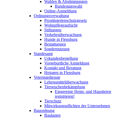
Wahlen & Abstimmungen
Bundestagswahl
Online-Anmeldung
Ordnungsverwaltung
Prostituiertenschutzgesetz
Wohnpflegeaufsicht
Stiftungen
Verkehrsüberwachung
Hunde in Flensburg
Bestattungen
Sondernutzung
Standesamt
Urkundenbestellung
Vorgeburtliche Anmeldung
Kontakt und Beratung
Heiraten in Flensburg
Veterinärdienste
Lebensmittelüberwachung
Tierseuchenbekämpfung
Eingereiste Heim- und Haustieren
registrieren!
Tierschutz
Mitwirkungspflichten der Unternehmen
Bauordnung
Baulasten