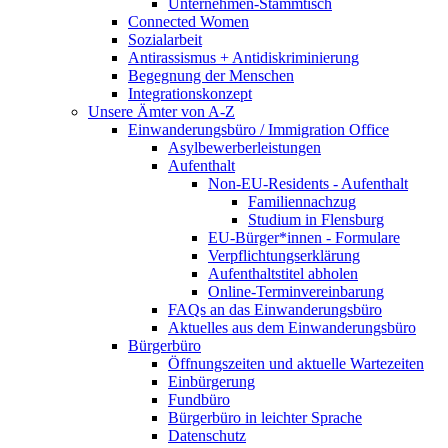
Unternehmen-Stammtisch
Connected Women
Sozialarbeit
Antirassismus + Antidiskriminierung
Begegnung der Menschen
Integrationskonzept
Unsere Ämter von A-Z
Einwanderungsbüro / Immigration Office
Asylbewerberleistungen
Aufenthalt
Non-EU-Residents - Aufenthalt
Familiennachzug
Studium in Flensburg
EU-Bürger*innen - Formulare
Verpflichtungserklärung
Aufenthaltstitel abholen
Online-Terminvereinbarung
FAQs an das Einwanderungsbüro
Aktuelles aus dem Einwanderungsbüro
Bürgerbüro
Öffnungszeiten und aktuelle Wartezeiten
Einbürgerung
Fundbüro
Bürgerbüro in leichter Sprache
Datenschutz