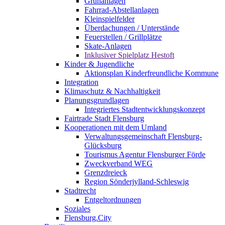
Grünanlagen
Fahrrad-Abstellanlagen
Kleinspielfelder
Überdachungen / Unterstände
Feuerstellen / Grillplätze
Skate-Anlagen
Inklusiver Spielplatz Hestoft
Kinder & Jugendliche
Aktionsplan Kinderfreundliche Kommune
Integration
Klimaschutz & Nachhaltigkeit
Planungsgrundlagen
Integriertes Stadtentwicklungskonzept
Fairtrade Stadt Flensburg
Kooperationen mit dem Umland
Verwaltungsgemeinschaft Flensburg-
Glücksburg
Tourismus Agentur Flensburger Förde
Zweckverband WEG
Grenzdreieck
Region Sönderjylland-Schleswig
Stadtrecht
Entgeltordnungen
Soziales
Flensburg.City