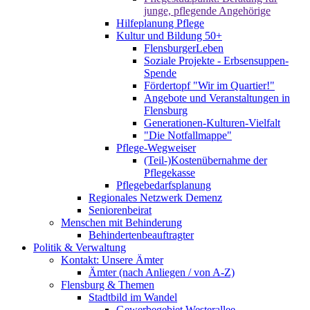
junge, pflegende Angehörige
Hilfeplanung Pflege
Kultur und Bildung 50+
FlensburgerLeben
Soziale Projekte - Erbsensuppen-
Spende
Fördertopf "Wir im Quartier!"
Angebote und Veranstaltungen in
Flensburg
Generationen-Kulturen-Vielfalt
"Die Notfallmappe"
Pflege-Wegweiser
(Teil-)Kostenübernahme der
Pflegekasse
Pflegebedarfsplanung
Regionales Netzwerk Demenz
Seniorenbeirat
Menschen mit Behinderung
Behindertenbeauftragter
Politik & Verwaltung
Kontakt: Unsere Ämter
Ämter (nach Anliegen / von A-Z)
Flensburg & Themen
Stadtbild im Wandel
Gewerbegebiet Westerallee