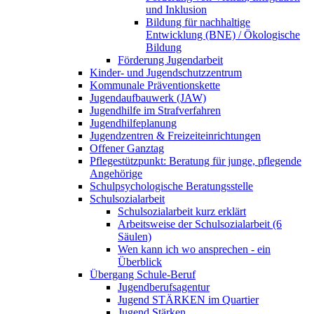
und Inklusion
Bildung für nachhaltige
Entwicklung (BNE) / Ökologische
Bildung
Förderung Jugendarbeit
Kinder- und Jugendschutzzentrum
Kommunale Präventionskette
Jugendaufbauwerk (JAW)
Jugendhilfe im Strafverfahren
Jugendhilfeplanung
Jugendzentren & Freizeiteinrichtungen
Offener Ganztag
Pflegestützpunkt: Beratung für junge, pflegende
Angehörige
Schulpsychologische Beratungsstelle
Schulsozialarbeit
Schulsozialarbeit kurz erklärt
Arbeitsweise der Schulsozialarbeit (6
Säulen)
Wen kann ich wo ansprechen - ein
Überblick
Übergang Schule-Beruf
Jugendberufsagentur
Jugend STÄRKEN im Quartier
Jugend Stärken