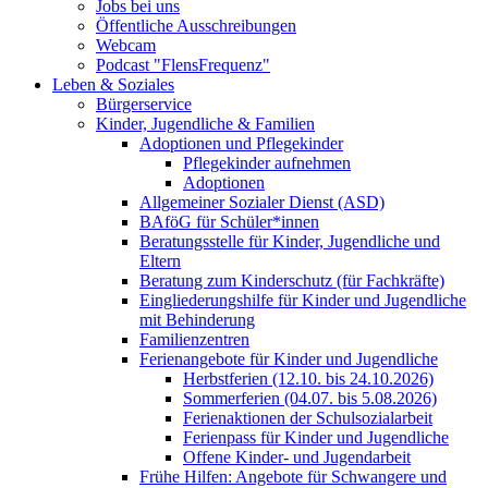
Jobs bei uns
Öffentliche Ausschreibungen
Webcam
Podcast "FlensFrequenz"
Leben & Soziales
Bürgerservice
Kinder, Jugendliche & Familien
Adoptionen und Pflegekinder
Pflegekinder aufnehmen
Adoptionen
Allgemeiner Sozialer Dienst (ASD)
BAföG für Schüler*innen
Beratungsstelle für Kinder, Jugendliche und
Eltern
Beratung zum Kinderschutz (für Fachkräfte)
Eingliederungshilfe für Kinder und Jugendliche
mit Behinderung
Familienzentren
Ferienangebote für Kinder und Jugendliche
Herbstferien (12.10. bis 24.10.2026)
Sommerferien (04.07. bis 5.08.2026)
Ferienaktionen der Schulsozialarbeit
Ferienpass für Kinder und Jugendliche
Offene Kinder- und Jugendarbeit
Frühe Hilfen: Angebote für Schwangere und