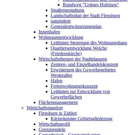
Rundweg "Grünes Hufeisen"
Straßengestaltung
Landschaftsplan der Stadt Flensburg
naturtalent
Generalentwässerungsplan
Innenhafen
Wohnraumentwicklung
Leitlinien Steuerung des Wohnungsbaus
Quartiersentwicklung Weiche
(Friedenskirche)
Wirtschaftsthemen der Stadtplanung
Zentren- und Einzelhandelskonzept
Erweiterung des Gewerbegebietes
Westerallee
Hafen
Ferienwohnungskonzept
Leitlinien zur Entwicklung von
Gewerbeflächen
Flächenmanagement
Wirtschaftsstandort
Flensburg in Zahlen
Kleinräumige Gebietsgliederung
Wirtschaftsprofil
Grenzpendeln
Grenzdreieck - Grænsetrekanten