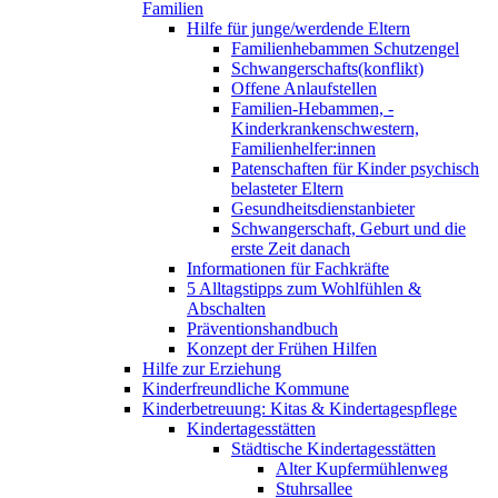
Familien
Hilfe für junge/werdende Eltern
Familienhebammen Schutzengel
Schwangerschafts(konflikt)
Offene Anlaufstellen
Familien-Hebammen, -
Kinderkrankenschwestern,
Familienhelfer:innen
Patenschaften für Kinder psychisch
belasteter Eltern
Gesundheitsdienstanbieter
Schwangerschaft, Geburt und die
erste Zeit danach
Informationen für Fachkräfte
5 Alltagstipps zum Wohlfühlen &
Abschalten
Präventionshandbuch
Konzept der Frühen Hilfen
Hilfe zur Erziehung
Kinderfreundliche Kommune
Kinderbetreuung: Kitas & Kindertagespflege
Kindertagesstätten
Städtische Kindertagesstätten
Alter Kupfermühlenweg
Stuhrsallee