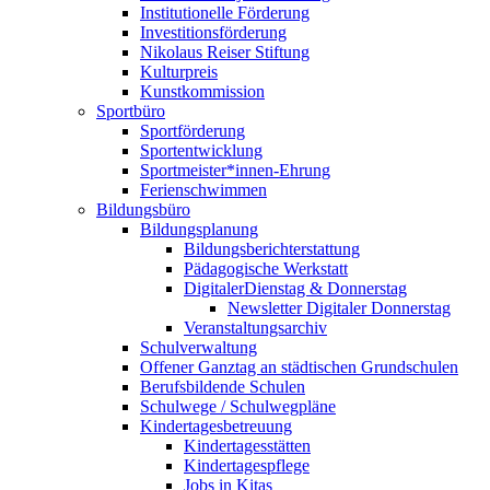
Institutionelle Förderung
Investitionsförderung
Nikolaus Reiser Stiftung
Kulturpreis
Kunstkommission
Sportbüro
Sportförderung
Sportentwicklung
Sportmeister*innen-Ehrung
Ferienschwimmen
Bildungsbüro
Bildungsplanung
Bildungsberichterstattung
Pädagogische Werkstatt
DigitalerDienstag & Donnerstag
Newsletter Digitaler Donnerstag
Veranstaltungsarchiv
Schulverwaltung
Offener Ganztag an städtischen Grundschulen
Berufsbildende Schulen
Schulwege / Schulwegpläne
Kindertagesbetreuung
Kindertagesstätten
Kindertagespflege
Jobs in Kitas