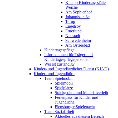
Kneipp Kindertagestätte
Weiche
Am Sophienhof
Johannisstraße
Tarup
Engelsby
Fruerlund
Neustadt
Schwedenheim
Am Ostseebad
Kindertagespflege
Informationen für Träger und
Kindertagespflegepersonen
Wer ist zuständig?
Kinder- und Jugendärztlicher Dienst (KJÄD)
Kinder- und Jugendbüro
Team Spielmobil
Spielmobil
Spielplätze
Spielgeräte- und Materialverleih
Ferienpass für Kinder und
Jugendliche
Flensburger Spielenacht
Team Sozialarbeit
Aktuelles aus diesem Bereich