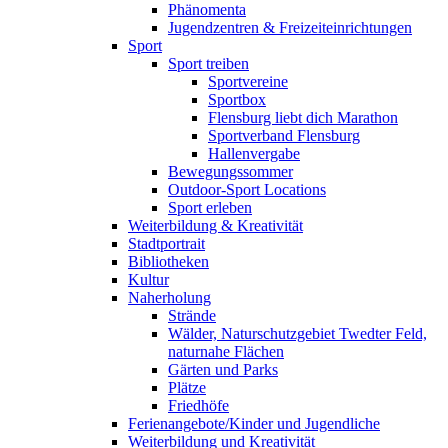
Phänomenta
Jugendzentren & Freizeiteinrichtungen
Sport
Sport treiben
Sportvereine
Sportbox
Flensburg liebt dich Marathon
Sportverband Flensburg
Hallenvergabe
Bewegungssommer
Outdoor-Sport Locations
Sport erleben
Weiterbildung & Kreativität
Stadtportrait
Bibliotheken
Kultur
Naherholung
Strände
Wälder, Naturschutzgebiet Twedter Feld,
naturnahe Flächen
Gärten und Parks
Plätze
Friedhöfe
Ferienangebote/Kinder und Jugendliche
Weiterbildung und Kreativität