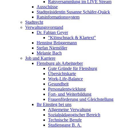
Ratsversammlung im LIVE Stream
Ausschüsse
Stadtpräsidentin Susanne Schäfer-Quäck
Ratsinformationssystem
Stadtrecht
Verwaltungsvorstand
Dr. Fabian Geyer
"Klönschnack & Klartext"
Henning Brüggemann
Stefan Niemöller
Melanie Bach
Job und Karriere
Flensburg als Arbeitgeber
Gute Gründe für Flensburg
Übersichtskarte
Work-Life-Balance
Gesundheit
Personalentwicklung
Fort- und Weiterbildung
Frauenförderung und Gleichstellung
Ihr Einstieg bei uns
Allgemeine Verwaltung
Sozialpädagogischer Bereich
Technische Berufe
Studiengang B. A.