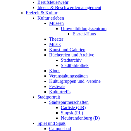
Berufsfeuerwehr
Ideen- & Beschwerdemanagement
Freizeit & Kultur
Kultur erleben
Museen
Umweltbildungszentrum
Eiszeit-Haus
Theater
Musik
Kunst und Galerien
Büchereien und Archive
Stadtarchiv
Stadtbibliothek
Kinos
Veranstaltungsstätten
Kulturgruppen und -vereine
Festivals
Kulturtreffs
Stadtportrait
Städtepartnerschaften
Carlisle (GB)
Slupsk (PL)
Neubrandenburg (D)
Spiel und Spaß
Campusbad