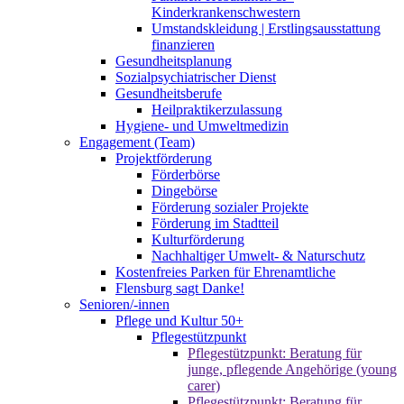
Kinderkrankenschwestern
Umstandskleidung | Erstlingsausstattung
finanzieren
Gesundheitsplanung
Sozialpsychiatrischer Dienst
Gesundheitsberufe
Heilpraktikerzulassung
Hygiene- und Umweltmedizin
Engagement (Team)
Projektförderung
Förderbörse
Dingebörse
Förderung sozialer Projekte
Förderung im Stadtteil
Kulturförderung
Nachhaltiger Umwelt- & Naturschutz
Kostenfreies Parken für Ehrenamtliche
Flensburg sagt Danke!
Senioren/-innen
Pflege und Kultur 50+
Pflegestützpunkt
Pflegestützpunkt: Beratung für
junge, pflegende Angehörige (young
carer)
Pflegestützpunkt: Beratung für