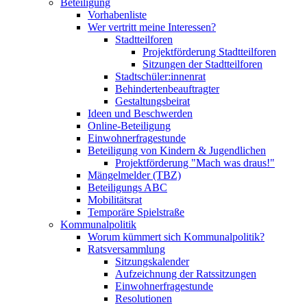
Beteiligung
Vorhabenliste
Wer vertritt meine Interessen?
Stadtteilforen
Projektförderung Stadtteilforen
Sitzungen der Stadtteilforen
Stadtschüler:innenrat
Behindertenbeauftragter
Gestaltungsbeirat
Ideen und Beschwerden
Online-Beteiligung
Einwohnerfragestunde
Beteiligung von Kindern & Jugendlichen
Projektförderung "Mach was draus!"
Mängelmelder (TBZ)
Beteiligungs ABC
Mobilitätsrat
Temporäre Spielstraße
Kommunalpolitik
Worum kümmert sich Kommunalpolitik?
Ratsversammlung
Sitzungskalender
Aufzeichnung der Ratssitzungen
Einwohnerfragestunde
Resolutionen