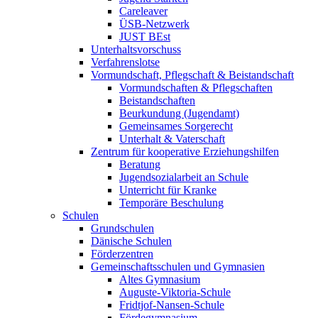
Careleaver
ÜSB-Netzwerk
JUST BEst
Unterhaltsvorschuss
Verfahrenslotse
Vormundschaft, Pflegschaft & Beistandschaft
Vormundschaften & Pflegschaften
Beistandschaften
Beurkundung (Jugendamt)
Gemeinsames Sorgerecht
Unterhalt & Vaterschaft
Zentrum für kooperative Erziehungshilfen
Beratung
Jugendsozialarbeit an Schule
Unterricht für Kranke
Temporäre Beschulung
Schulen
Grundschulen
Dänische Schulen
Förderzentren
Gemeinschaftsschulen und Gymnasien
Altes Gymnasium
Auguste-Viktoria-Schule
Fridtjof-Nansen-Schule
Fördegymnasium