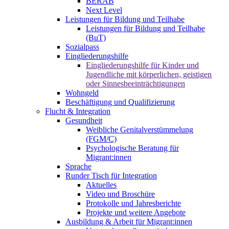
BERAB
Next Level
Leistungen für Bildung und Teilhabe
Leistungen für Bildung und Teilhabe
(BuT)
Sozialpass
Eingliederungshilfe
Eingliederungshilfe für Kinder und
Jugendliche mit körperlichen, geistigen
oder Sinnesbeeinträchtigungen
Wohngeld
Beschäftigung und Qualifizierung
Flucht & Integration
Gesundheit
Weibliche Genitalverstümmelung
(FGM/C)
Psychologische Beratung für
Migrant:innen
Sprache
Runder Tisch für Integration
Aktuelles
Video und Broschüre
Protokolle und Jahresberichte
Projekte und weitere Angebote
Ausbildung & Arbeit für Migrant:innen