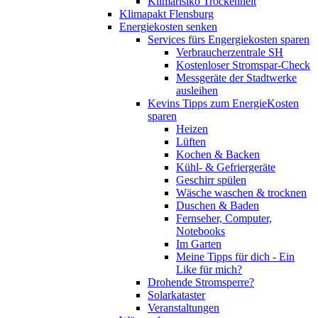
Klimarisiko Trockenheit
Klimapakt Flensburg
Energiekosten senken
Services fürs Engergiekosten sparen
Verbraucherzentrale SH
Kostenloser Stromspar-Check
Messgeräte der Stadtwerke
ausleihen
Kevins Tipps zum EnergieKosten
sparen
Heizen
Lüften
Kochen & Backen
Kühl- & Gefriergeräte
Geschirr spülen
Wäsche waschen & trocknen
Duschen & Baden
Fernseher, Computer,
Notebooks
Im Garten
Meine Tipps für dich - Ein
Like für mich?
Drohende Stromsperre?
Solarkataster
Veranstaltungen