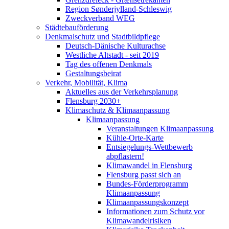
Region Sønderjylland-Schleswig
Zweckverband WEG
Städtebauförderung
Denkmalschutz und Stadtbildpflege
Deutsch-Dänische Kulturachse
Westliche Altstadt - seit 2019
Tag des offenen Denkmals
Gestaltungsbeirat
Verkehr, Mobilität, Klima
Aktuelles aus der Verkehrsplanung
Flensburg 2030+
Klimaschutz & Klimaanpassung
Klimaanpassung
Veranstaltungen Klimaanpassung
Kühle-Orte-Karte
Entsiegelungs-Wettbewerb
abpflastern!
Klimawandel in Flensburg
Flensburg passt sich an
Bundes-Förderprogramm
Klimaanpassung
Klimaanpassungskonzept
Informationen zum Schutz vor
Klimawandelrisiken