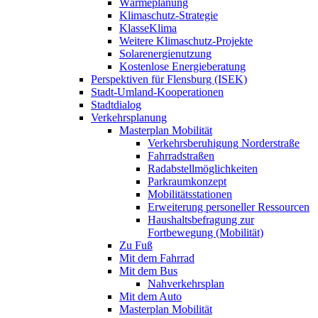
Wärmeplanung
Klimaschutz-Strategie
KlasseKlima
Weitere Klimaschutz-Projekte
Solarenergienutzung
Kostenlose Energieberatung
Perspektiven für Flensburg (ISEK)
Stadt-Umland-Kooperationen
Stadtdialog
Verkehrsplanung
Masterplan Mobilität
Verkehrsberuhigung Norderstraße
Fahrradstraßen
Radabstellmöglichkeiten
Parkraumkonzept
Mobilitätsstationen
Erweiterung personeller Ressourcen
Haushaltsbefragung zur
Fortbewegung (Mobilität)
Zu Fuß
Mit dem Fahrrad
Mit dem Bus
Nahverkehrsplan
Mit dem Auto
Masterplan Mobilität