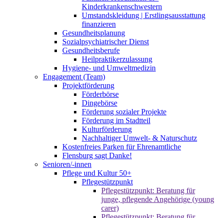
Kinderkrankenschwestern
Umstandskleidung | Erstlingsausstattung
finanzieren
Gesundheitsplanung
Sozialpsychiatrischer Dienst
Gesundheitsberufe
Heilpraktikerzulassung
Hygiene- und Umweltmedizin
Engagement (Team)
Projektförderung
Förderbörse
Dingebörse
Förderung sozialer Projekte
Förderung im Stadtteil
Kulturförderung
Nachhaltiger Umwelt- & Naturschutz
Kostenfreies Parken für Ehrenamtliche
Flensburg sagt Danke!
Senioren/-innen
Pflege und Kultur 50+
Pflegestützpunkt
Pflegestützpunkt: Beratung für
junge, pflegende Angehörige (young
carer)
Pflegestützpunkt: Beratung für