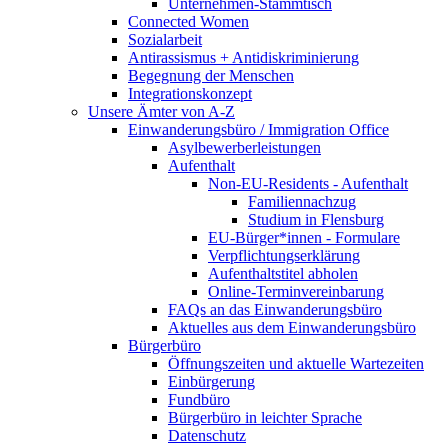
Unternehmen-Stammtisch
Connected Women
Sozialarbeit
Antirassismus + Antidiskriminierung
Begegnung der Menschen
Integrationskonzept
Unsere Ämter von A-Z
Einwanderungsbüro / Immigration Office
Asylbewerberleistungen
Aufenthalt
Non-EU-Residents - Aufenthalt
Familiennachzug
Studium in Flensburg
EU-Bürger*innen - Formulare
Verpflichtungserklärung
Aufenthaltstitel abholen
Online-Terminvereinbarung
FAQs an das Einwanderungsbüro
Aktuelles aus dem Einwanderungsbüro
Bürgerbüro
Öffnungszeiten und aktuelle Wartezeiten
Einbürgerung
Fundbüro
Bürgerbüro in leichter Sprache
Datenschutz