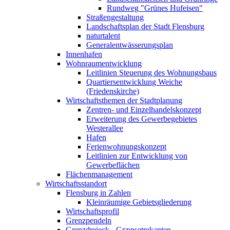
Rundweg "Grünes Hufeisen"
Straßengestaltung
Landschaftsplan der Stadt Flensburg
naturtalent
Generalentwässerungsplan
Innenhafen
Wohnraumentwicklung
Leitlinien Steuerung des Wohnungsbaus
Quartiersentwicklung Weiche
(Friedenskirche)
Wirtschaftsthemen der Stadtplanung
Zentren- und Einzelhandelskonzept
Erweiterung des Gewerbegebietes
Westerallee
Hafen
Ferienwohnungskonzept
Leitlinien zur Entwicklung von
Gewerbeflächen
Flächenmanagement
Wirtschaftsstandort
Flensburg in Zahlen
Kleinräumige Gebietsgliederung
Wirtschaftsprofil
Grenzpendeln
Grenzdreieck - Grænsetrekanten