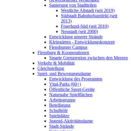
Sanierung von Stadtteilen
Westliche Altstadt (seit 2019)
Südstadt Bahnhofsumfeld (seit
2013)
Fruerlund-Süd (seit 2010)
Neustadt (seit 2000)
Entwicklung unserer Strände
Kleingärten - Entwicklungskonzept
Flensburger Campus
Flensburg & Kooperationen
Smarte Grenzregion zwischen den Meeren
Verkehr & Mobilität
Gleichstellung
Spiel- und Bewegungsräume
Entwicklung des Programms
Vital-Parks (60+)
Öffentliche Sport-Geräte
Naturnahe Spielflächen
Arbeitsgruppe
Beteiligung
Schulhöfe
Spielplätze
Jugend-Aktivitätsräume
Stadt-Strände