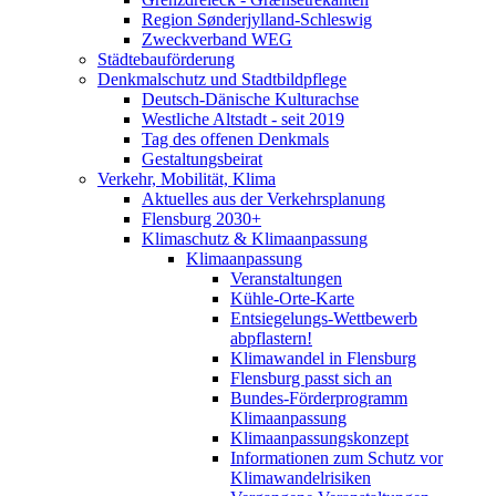
Region Sønderjylland-Schleswig
Zweckverband WEG
Städtebauförderung
Denkmalschutz und Stadtbildpflege
Deutsch-Dänische Kulturachse
Westliche Altstadt - seit 2019
Tag des offenen Denkmals
Gestaltungsbeirat
Verkehr, Mobilität, Klima
Aktuelles aus der Verkehrsplanung
Flensburg 2030+
Klimaschutz & Klimaanpassung
Klimaanpassung
Veranstaltungen
Kühle-Orte-Karte
Entsiegelungs-Wettbewerb
abpflastern!
Klimawandel in Flensburg
Flensburg passt sich an
Bundes-Förderprogramm
Klimaanpassung
Klimaanpassungskonzept
Informationen zum Schutz vor
Klimawandelrisiken