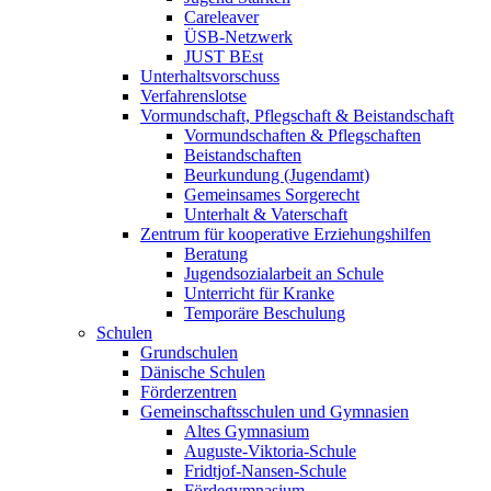
Careleaver
ÜSB-Netzwerk
JUST BEst
Unterhaltsvorschuss
Verfahrenslotse
Vormundschaft, Pflegschaft & Beistandschaft
Vormundschaften & Pflegschaften
Beistandschaften
Beurkundung (Jugendamt)
Gemeinsames Sorgerecht
Unterhalt & Vaterschaft
Zentrum für kooperative Erziehungshilfen
Beratung
Jugendsozialarbeit an Schule
Unterricht für Kranke
Temporäre Beschulung
Schulen
Grundschulen
Dänische Schulen
Förderzentren
Gemeinschaftsschulen und Gymnasien
Altes Gymnasium
Auguste-Viktoria-Schule
Fridtjof-Nansen-Schule
Fördegymnasium