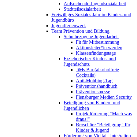
Aufsuchende Jugendsozialarbeit
Stadtteilsozialarbeit
Freiwilliges Soziales Jahr im Kinder- und
Jugendbüro
Jugendferienwerk
Team Prävention und Bildung
Schulbezogene Jugendarbeit
Fit für Mitbestimmung
Aktionsleiter*in werden
Klassenfindungstage
Erzieherischer Kinder- und
Jugendschutz
JiMs Bar (alkoholfreie
Cocktails)
Anti-Mobbing-Tag
Präventionshandbuch
Präventionsmesse
Flensburger Medien Security
Beteiligung von Kindern und
Jugendlichen
Projektförderung "Mach was
draus!"
Broschüre "Beteiligung" für
Kinder & Jugend
Förderung von Vielfalt, Integration