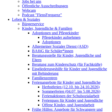
Jobs bei uns
Öffentliche Ausschreibungen
Webcam
Podcast "FlensFrequenz"
Leben & Soziales
Bürgerservice
Kinder, Jugendliche & Familien
Adoptionen und Pflegekinder
Pflegekinder aufnehmen
Adoptionen
Allgemeiner Sozialer Dienst (ASD)
BAföG für Schüler*innen
Beratungsstelle für Kinder, Jugendliche und
Eltern
Beratung zum Kinderschutz (für Fachkräfte)
Eingliederungshilfe für Kinder und Jugendliche
mit Behinderung
Familienzentren
Ferienangebote für Kinder und Jugendliche
Herbstferien (12.10. bis 24.10.2026)
Sommerferien (04.07. bis 5.08.2026)
Ferienaktionen der Schulsozialarbeit
Ferienpass für Kinder und Jugendliche
Offene Kinder- und Jugendarbeit
Frühe Hilfen: Angebote für Schwangere und