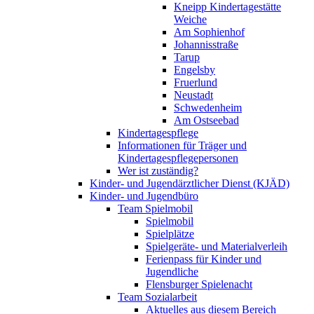
Kneipp Kindertagestätte
Weiche
Am Sophienhof
Johannisstraße
Tarup
Engelsby
Fruerlund
Neustadt
Schwedenheim
Am Ostseebad
Kindertagespflege
Informationen für Träger und
Kindertagespflegepersonen
Wer ist zuständig?
Kinder- und Jugendärztlicher Dienst (KJÄD)
Kinder- und Jugendbüro
Team Spielmobil
Spielmobil
Spielplätze
Spielgeräte- und Materialverleih
Ferienpass für Kinder und
Jugendliche
Flensburger Spielenacht
Team Sozialarbeit
Aktuelles aus diesem Bereich