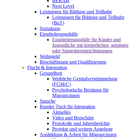
BERAB
Next Level
Leistungen für Bildung und Teilhabe
Leistungen für Bildung und Teilhabe
(BuT)
Sozialpass
Eingliederungshilfe
Eingliederungshilfe für Kinder und
Jugendliche mit körperlichen, geistigen
oder Sinnesbeeinträchtigungen
Wohngeld
Beschäftigung und Qualifizierung
Flucht & Integration
Gesundheit
Weibliche Genitalverstümmelung
(FGM/C)
Psychologische Beratung für
Migrant:innen
Sprache
Runder Tisch für Integration
Aktuelles
Video und Broschüre
Protokolle und Jahresberichte
Projekte und weitere Angebote
Ausbildung & Arbeit für Migrant:innen