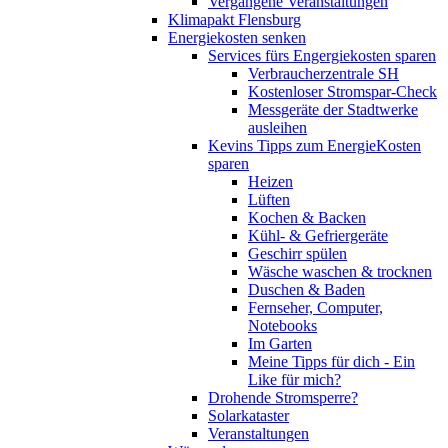
Vergangene Veranstaltungen
Klimapakt Flensburg
Energiekosten senken
Services fürs Engergiekosten sparen
Verbraucherzentrale SH
Kostenloser Stromspar-Check
Messgeräte der Stadtwerke
ausleihen
Kevins Tipps zum EnergieKosten
sparen
Heizen
Lüften
Kochen & Backen
Kühl- & Gefriergeräte
Geschirr spülen
Wäsche waschen & trocknen
Duschen & Baden
Fernseher, Computer,
Notebooks
Im Garten
Meine Tipps für dich - Ein
Like für mich?
Drohende Stromsperre?
Solarkataster
Veranstaltungen