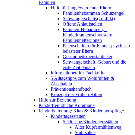
Familien
Hilfe für junge/werdende Eltern
Familienhebammen Schutzengel
Schwangerschafts(konflikt)
Offene Anlaufstellen
Familien-Hebammen, -
Kinderkrankenschwestern,
Familienhelfer:innen
Patenschaften für Kinder psychisch
belasteter Eltern
Gesundheitsdienstanbieter
Schwangerschaft, Geburt und die
erste Zeit danach
Informationen für Fachkräfte
5 Alltagstipps zum Wohlfühlen &
Abschalten
Präventionshandbuch
Konzept der Frühen Hilfen
Hilfe zur Erziehung
Kinderfreundliche Kommune
Kinderbetreuung: Kitas & Kindertagespflege
Kindertagesstätten
Städtische Kindertagesstätten
Alter Kupfermühlenweg
Stuhrsallee