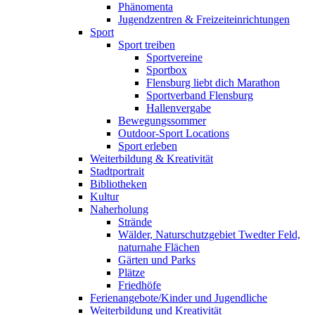
Phänomenta
Jugendzentren & Freizeiteinrichtungen
Sport
Sport treiben
Sportvereine
Sportbox
Flensburg liebt dich Marathon
Sportverband Flensburg
Hallenvergabe
Bewegungssommer
Outdoor-Sport Locations
Sport erleben
Weiterbildung & Kreativität
Stadtportrait
Bibliotheken
Kultur
Naherholung
Strände
Wälder, Naturschutzgebiet Twedter Feld,
naturnahe Flächen
Gärten und Parks
Plätze
Friedhöfe
Ferienangebote/Kinder und Jugendliche
Weiterbildung und Kreativität