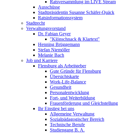
Ratsversammlung im LIVE Stream
Ausschüsse
Stadtpräsidentin Susanne Schäfer-Quäck
Ratsinformationssystem
Stadtrecht
Verwaltungsvorstand
Dr. Fabian Geyer
"Klönschnack & Klartext"
Henning Brüggemann
Stefan Niemöller
Melanie Bach
Job und Karriere
Flensburg als Arbeitgeber
Gute Gründe für Flensburg
Übersichtskarte
Work-Life-Balance
Gesundheit
Personalentwicklung
Fort- und Weiterbildung
Frauenförderung und Gleichstellung
Ihr Einstieg bei uns
Allgemeine Verwaltung
Sozialpädagogischer Bereich
Technische Berufe
Studiengang B. A.