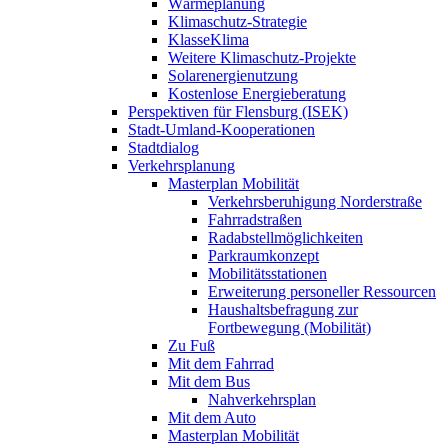
Wärmeplanung
Klimaschutz-Strategie
KlasseKlima
Weitere Klimaschutz-Projekte
Solarenergienutzung
Kostenlose Energieberatung
Perspektiven für Flensburg (ISEK)
Stadt-Umland-Kooperationen
Stadtdialog
Verkehrsplanung
Masterplan Mobilität
Verkehrsberuhigung Norderstraße
Fahrradstraßen
Radabstellmöglichkeiten
Parkraumkonzept
Mobilitätsstationen
Erweiterung personeller Ressourcen
Haushaltsbefragung zur
Fortbewegung (Mobilität)
Zu Fuß
Mit dem Fahrrad
Mit dem Bus
Nahverkehrsplan
Mit dem Auto
Masterplan Mobilität