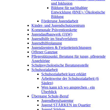
und Inklusion
Bildung für nachhaltige
Entwicklung (BNE) / Ökologische
Bildung
Förderung Jugendarbeit
Kinder- und Jugendschutzzentrum
Kommunale Präventionskette
Jugendaufbauwerk (JAW)
Jugendhilfe im Strafverfahren
Jugendhilfeplanung
Jugendzentren & Freizeiteinrichtungen
Offener Ganztag
Pflegestützpunkt: Beratung für junge, pflegende
Angehörige
Schulpsychologische Beratungsstelle
Schulsozialarbeit
Schulsozialarbeit kurz erklärt
Arbeitsweise der Schulsozialarbeit (6
Säulen)
Wen kann ich wo ansprechen - ein
Überblick
Übergang Schule-Beruf
Jugendberufsagentur
Jugend STÄRKEN im Quartier
Jugend Stärken