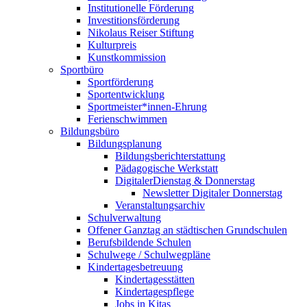
Institutionelle Förderung
Investitionsförderung
Nikolaus Reiser Stiftung
Kulturpreis
Kunstkommission
Sportbüro
Sportförderung
Sportentwicklung
Sportmeister*innen-Ehrung
Ferienschwimmen
Bildungsbüro
Bildungsplanung
Bildungsberichterstattung
Pädagogische Werkstatt
DigitalerDienstag & Donnerstag
Newsletter Digitaler Donnerstag
Veranstaltungsarchiv
Schulverwaltung
Offener Ganztag an städtischen Grundschulen
Berufsbildende Schulen
Schulwege / Schulwegpläne
Kindertagesbetreuung
Kindertagesstätten
Kindertagespflege
Jobs in Kitas