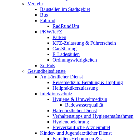
Verkehr
Baustellen im Stadtgebiet
Bus
Fahrrad
RadRundUm
PKW/KFZ
Parken
KFZ-Zulassung & Führerschein
Car-Sharing
E-Ladesäulen
Ordnungswidrigkeiten
Zu Fuß
Gesundheitsdienste
Amtsärztlicher Dienst
Reisemedizin: Beratung & Impfung
Heilpraktikerzulassung
Infektionsschutz
Hygiene & Umweltmedizin
Badewasserqualität
Hafenärztlicher Dienst
Verhaltenstipps und Hygienemaßnahmen
Hygienebelehrung
Freiverkäufliche Arzneimittel
Kinder- und Jugendärztlicher Dienst
Familien-Hebammen & -