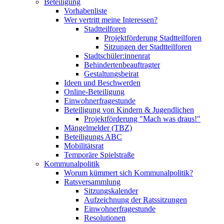
Beteiligung
Vorhabenliste
Wer vertritt meine Interessen?
Stadtteilforen
Projektförderung Stadtteilforen
Sitzungen der Stadtteilforen
Stadtschüler:innenrat
Behindertenbeauftragter
Gestaltungsbeirat
Ideen und Beschwerden
Online-Beteiligung
Einwohnerfragestunde
Beteiligung von Kindern & Jugendlichen
Projektförderung "Mach was draus!"
Mängelmelder (TBZ)
Beteiligungs ABC
Mobilitätsrat
Temporäre Spielstraße
Kommunalpolitik
Worum kümmert sich Kommunalpolitik?
Ratsversammlung
Sitzungskalender
Aufzeichnung der Ratssitzungen
Einwohnerfragestunde
Resolutionen