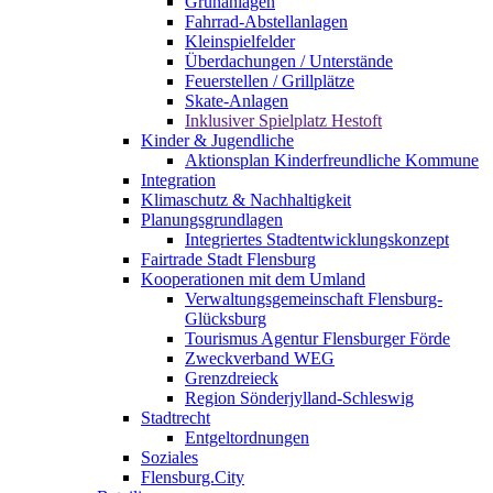
Grünanlagen
Fahrrad-Abstellanlagen
Kleinspielfelder
Überdachungen / Unterstände
Feuerstellen / Grillplätze
Skate-Anlagen
Inklusiver Spielplatz Hestoft
Kinder & Jugendliche
Aktionsplan Kinderfreundliche Kommune
Integration
Klimaschutz & Nachhaltigkeit
Planungsgrundlagen
Integriertes Stadtentwicklungskonzept
Fairtrade Stadt Flensburg
Kooperationen mit dem Umland
Verwaltungsgemeinschaft Flensburg-
Glücksburg
Tourismus Agentur Flensburger Förde
Zweckverband WEG
Grenzdreieck
Region Sönderjylland-Schleswig
Stadtrecht
Entgeltordnungen
Soziales
Flensburg.City