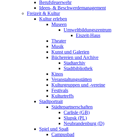
Berufsfeuerwehr
Ideen- & Beschwerdemanagement
Freizeit & Kultur
Kultur erleben
Museen
Umweltbildungszentrum
Eiszeit-Haus
Theater
Musik
Kunst und Galerien
Büchereien und Archive
Stadtarchiv
Stadtbibliothek
Kinos
Veranstaltungsstätten
Kulturgruppen und -vereine
Festivals
Kulturtreffs
Stadtportrait
Städtepartnerschaften
Carlisle (GB)
Slupsk (PL)
Neubrandenburg (D)
Spiel und Spaß
Campusbad