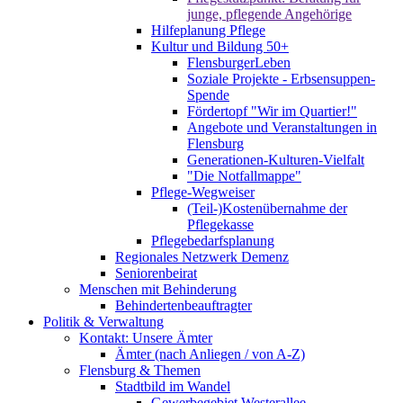
junge, pflegende Angehörige
Hilfeplanung Pflege
Kultur und Bildung 50+
FlensburgerLeben
Soziale Projekte - Erbsensuppen-
Spende
Fördertopf "Wir im Quartier!"
Angebote und Veranstaltungen in
Flensburg
Generationen-Kulturen-Vielfalt
"Die Notfallmappe"
Pflege-Wegweiser
(Teil-)Kostenübernahme der
Pflegekasse
Pflegebedarfsplanung
Regionales Netzwerk Demenz
Seniorenbeirat
Menschen mit Behinderung
Behindertenbeauftragter
Politik & Verwaltung
Kontakt: Unsere Ämter
Ämter (nach Anliegen / von A-Z)
Flensburg & Themen
Stadtbild im Wandel
Gewerbegebiet Westerallee