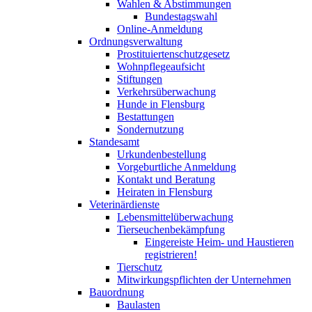
Wahlen & Abstimmungen
Bundestagswahl
Online-Anmeldung
Ordnungsverwaltung
Prostituiertenschutzgesetz
Wohnpflegeaufsicht
Stiftungen
Verkehrsüberwachung
Hunde in Flensburg
Bestattungen
Sondernutzung
Standesamt
Urkundenbestellung
Vorgeburtliche Anmeldung
Kontakt und Beratung
Heiraten in Flensburg
Veterinärdienste
Lebensmittelüberwachung
Tierseuchenbekämpfung
Eingereiste Heim- und Haustieren
registrieren!
Tierschutz
Mitwirkungspflichten der Unternehmen
Bauordnung
Baulasten