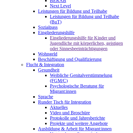
BERAB
Next Level
Leistungen für Bildung und Teilhabe
Leistungen für Bildung und Teilhabe
(BuT)
Sozialpass
Eingliederungshilfe
Eingliederungshilfe für Kinder und
Jugendliche mit körperlichen, geistigen
oder Sinnesbeeinträchtigungen
Wohngeld
Beschäftigung und Qualifizierung
Flucht & Integration
Gesundheit
Weibliche Genitalverstümmelung
(FGM/C)
Psychologische Beratung für
Migrant:innen
Sprache
Runder Tisch für Integration
Aktuelles
Video und Broschüre
Protokolle und Jahresberichte
Projekte und weitere Angebote
Ausbildung & Arbeit für Migrant:innen