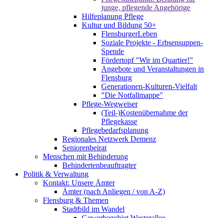
junge, pflegende Angehörige
Hilfeplanung Pflege
Kultur und Bildung 50+
FlensburgerLeben
Soziale Projekte - Erbsensuppen-
Spende
Fördertopf "Wir im Quartier!"
Angebote und Veranstaltungen in
Flensburg
Generationen-Kulturen-Vielfalt
"Die Notfallmappe"
Pflege-Wegweiser
(Teil-)Kostenübernahme der
Pflegekasse
Pflegebedarfsplanung
Regionales Netzwerk Demenz
Seniorenbeirat
Menschen mit Behinderung
Behindertenbeauftragter
Politik & Verwaltung
Kontakt: Unsere Ämter
Ämter (nach Anliegen / von A-Z)
Flensburg & Themen
Stadtbild im Wandel
Gewerbegebiet Westerallee