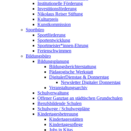
Institutionelle Förderung
Investitionsförderung
Nikolaus Reiser Stiftung
Kulturpreis
Kunstkommission
Sportbüro
Sportförderung
Sportentwicklung
Sportmeister*innen-Ehrung
Ferienschwimmen
Bildungsbüro
Bildungsplanung
Bildungsberichterstattung
Pädagogische Werkstatt
DigitalerDienstag & Donnerstag
Newsletter Digitaler Donnerstag
Veranstaltungsarchiv
Schulverwaltung
Offener Ganztag an städtischen Grundschulen
Berufsbildende Schulen
Schulwege / Schulwegpläne
Kindertagesbetreuung
Kindertagesstätten
Kindertagespflege
Jobs in Kitas