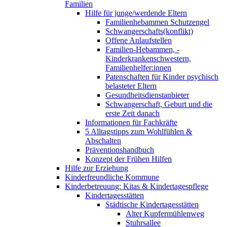
Familien
Hilfe für junge/werdende Eltern
Familienhebammen Schutzengel
Schwangerschafts(konflikt)
Offene Anlaufstellen
Familien-Hebammen, -
Kinderkrankenschwestern,
Familienhelfer:innen
Patenschaften für Kinder psychisch
belasteter Eltern
Gesundheitsdienstanbieter
Schwangerschaft, Geburt und die
erste Zeit danach
Informationen für Fachkräfte
5 Alltagstipps zum Wohlfühlen &
Abschalten
Präventionshandbuch
Konzept der Frühen Hilfen
Hilfe zur Erziehung
Kinderfreundliche Kommune
Kinderbetreuung: Kitas & Kindertagespflege
Kindertagesstätten
Städtische Kindertagesstätten
Alter Kupfermühlenweg
Stuhrsallee