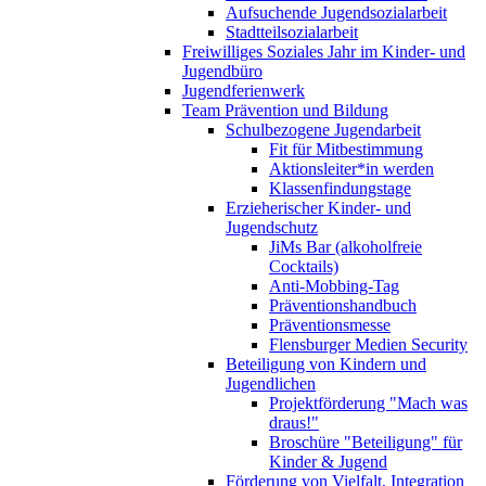
Aufsuchende Jugendsozialarbeit
Stadtteilsozialarbeit
Freiwilliges Soziales Jahr im Kinder- und
Jugendbüro
Jugendferienwerk
Team Prävention und Bildung
Schulbezogene Jugendarbeit
Fit für Mitbestimmung
Aktionsleiter*in werden
Klassenfindungstage
Erzieherischer Kinder- und
Jugendschutz
JiMs Bar (alkoholfreie
Cocktails)
Anti-Mobbing-Tag
Präventionshandbuch
Präventionsmesse
Flensburger Medien Security
Beteiligung von Kindern und
Jugendlichen
Projektförderung "Mach was
draus!"
Broschüre "Beteiligung" für
Kinder & Jugend
Förderung von Vielfalt, Integration