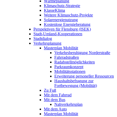
Wärmeplanung
Klimaschutz-Strategie
KlasseKlima
Weitere Klimaschutz-Projekte
Solarenergienutzung
Kostenlose Energieberatung
Perspektiven für Flensburg (ISEK)
Stadt-Umland-Kooperationen
Stadtdialog
Verkehrsplanung
Masterplan Mobilität
Verkehrsberuhigung Norderstraße
Fahrradstraßen
Radabstellmöglichkeiten
Parkraumkonzept
Mobilitätsstationen
Erweiterung personeller Ressourcen
Haushaltsbefragung zur
Fortbewegung (Mobilität)
Zu Fuß
Mit dem Fahrrad
Mit dem Bus
Nahverkehrsplan
Mit dem Auto
Masterplan Mobilität