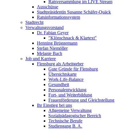
Ratsversammlung im LIVE Stream
Ausschüsse
Stadtpräsidentin Susanne Schäfer-Quäck
Ratsinformationssystem
Stadtrecht
Verwaltungsvorstand
Dr. Fabian Geyer
"Klönschnack & Klartext"
Henning Brüggemann
Stefan Niemöller
Melanie Bach
Job und Karriere
Flensburg als Arbeitgeber
Gute Gründe für Flensburg
Übersichtskarte
Work-Life-Balance
Gesundheit
Personalentwicklung
Fort- und Weiterbildung
Frauenförderung und Gleichstellung
Ihr Einstieg bei uns
Allgemeine Verwaltung
Sozialpädagogischer Bereich
Technische Berufe
Studiengang B. A.