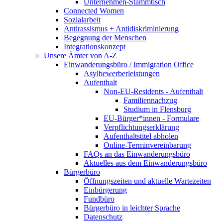
Unternehmen-Stammtisch
Connected Women
Sozialarbeit
Antirassismus + Antidiskriminierung
Begegnung der Menschen
Integrationskonzept
Unsere Ämter von A-Z
Einwanderungsbüro / Immigration Office
Asylbewerberleistungen
Aufenthalt
Non-EU-Residents - Aufenthalt
Familiennachzug
Studium in Flensburg
EU-Bürger*innen - Formulare
Verpflichtungserklärung
Aufenthaltstitel abholen
Online-Terminvereinbarung
FAQs an das Einwanderungsbüro
Aktuelles aus dem Einwanderungsbüro
Bürgerbüro
Öffnungszeiten und aktuelle Wartezeiten
Einbürgerung
Fundbüro
Bürgerbüro in leichter Sprache
Datenschutz