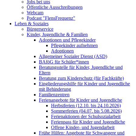
Jobs bei uns
Öffentliche Ausschreibungen
Webcam
Podcast "FlensFrequenz"
Leben & Soziales
Bürgerservice
Kinder, Jugendliche & Familien
Adoptionen und Pflegekinder
Pflegekinder aufnehmen
Adoptionen
Allgemeiner Sozialer Dienst (ASD)
BAföG für Schüler*innen
Beratungsstelle für Kinder, Jugendliche und
Eltern
Beratung zum Kinderschutz (für Fachkräfte)
Eingliederungshilfe für Kinder und Jugendliche
mit Behinderung
Familienzentren
Ferienangebote für Kinder und Jugendliche
Herbstferien (12.10. bis 24.10.2026)
Sommerferien (04.07. bis 5.08.2026)
Ferienaktionen der Schulsozialarbeit
Ferienpass für Kinder und Jugendliche
Offene Kinder- und Jugendarbeit
Frühe Hilfen: Angebote für Schwangere und