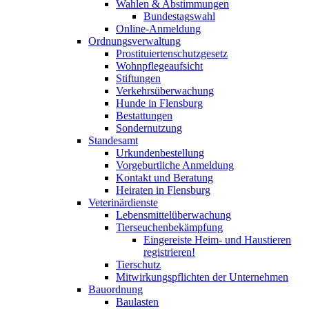
Wahlen & Abstimmungen
Bundestagswahl
Online-Anmeldung
Ordnungsverwaltung
Prostituiertenschutzgesetz
Wohnpflegeaufsicht
Stiftungen
Verkehrsüberwachung
Hunde in Flensburg
Bestattungen
Sondernutzung
Standesamt
Urkundenbestellung
Vorgeburtliche Anmeldung
Kontakt und Beratung
Heiraten in Flensburg
Veterinärdienste
Lebensmittelüberwachung
Tierseuchenbekämpfung
Eingereiste Heim- und Haustieren
registrieren!
Tierschutz
Mitwirkungspflichten der Unternehmen
Bauordnung
Baulasten