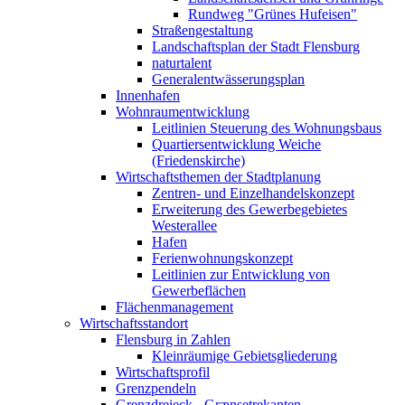
Rundweg "Grünes Hufeisen"
Straßengestaltung
Landschaftsplan der Stadt Flensburg
naturtalent
Generalentwässerungsplan
Innenhafen
Wohnraumentwicklung
Leitlinien Steuerung des Wohnungsbaus
Quartiersentwicklung Weiche
(Friedenskirche)
Wirtschaftsthemen der Stadtplanung
Zentren- und Einzelhandelskonzept
Erweiterung des Gewerbegebietes
Westerallee
Hafen
Ferienwohnungskonzept
Leitlinien zur Entwicklung von
Gewerbeflächen
Flächenmanagement
Wirtschaftsstandort
Flensburg in Zahlen
Kleinräumige Gebietsgliederung
Wirtschaftsprofil
Grenzpendeln
Grenzdreieck - Grænsetrekanten