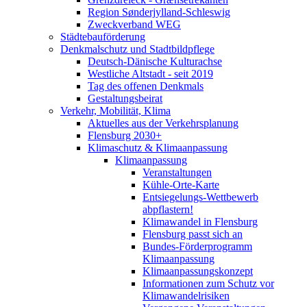
Region Sønderjylland-Schleswig
Zweckverband WEG
Städtebauförderung
Denkmalschutz und Stadtbildpflege
Deutsch-Dänische Kulturachse
Westliche Altstadt - seit 2019
Tag des offenen Denkmals
Gestaltungsbeirat
Verkehr, Mobilität, Klima
Aktuelles aus der Verkehrsplanung
Flensburg 2030+
Klimaschutz & Klimaanpassung
Klimaanpassung
Veranstaltungen
Kühle-Orte-Karte
Entsiegelungs-Wettbewerb
abpflastern!
Klimawandel in Flensburg
Flensburg passt sich an
Bundes-Förderprogramm
Klimaanpassung
Klimaanpassungskonzept
Informationen zum Schutz vor
Klimawandelrisiken