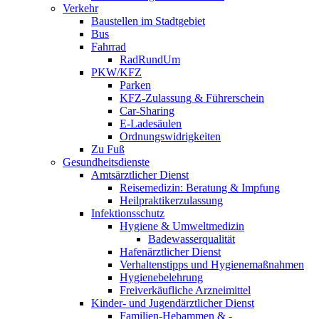
Verkehr
Baustellen im Stadtgebiet
Bus
Fahrrad
RadRundUm
PKW/KFZ
Parken
KFZ-Zulassung & Führerschein
Car-Sharing
E-Ladesäulen
Ordnungswidrigkeiten
Zu Fuß
Gesundheitsdienste
Amtsärztlicher Dienst
Reisemedizin: Beratung & Impfung
Heilpraktikerzulassung
Infektionsschutz
Hygiene & Umweltmedizin
Badewasserqualität
Hafenärztlicher Dienst
Verhaltenstipps und Hygienemaßnahmen
Hygienebelehrung
Freiverkäufliche Arzneimittel
Kinder- und Jugendärztlicher Dienst
Familien-Hebammen & -