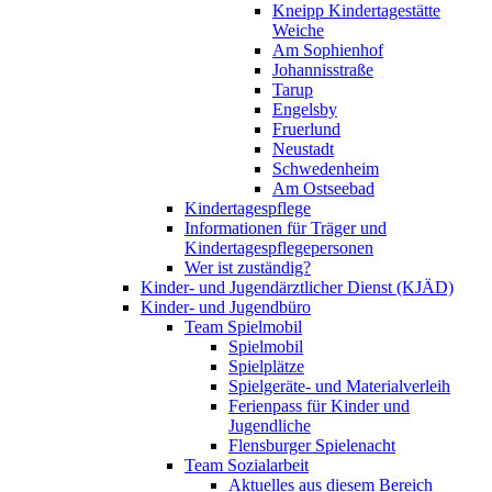
Kneipp Kindertagestätte
Weiche
Am Sophienhof
Johannisstraße
Tarup
Engelsby
Fruerlund
Neustadt
Schwedenheim
Am Ostseebad
Kindertagespflege
Informationen für Träger und
Kindertagespflegepersonen
Wer ist zuständig?
Kinder- und Jugendärztlicher Dienst (KJÄD)
Kinder- und Jugendbüro
Team Spielmobil
Spielmobil
Spielplätze
Spielgeräte- und Materialverleih
Ferienpass für Kinder und
Jugendliche
Flensburger Spielenacht
Team Sozialarbeit
Aktuelles aus diesem Bereich