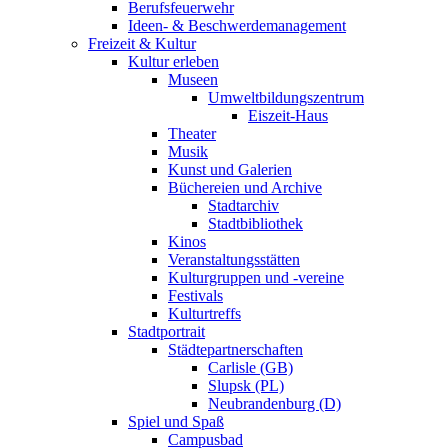
Berufsfeuerwehr
Ideen- & Beschwerdemanagement
Freizeit & Kultur
Kultur erleben
Museen
Umweltbildungszentrum
Eiszeit-Haus
Theater
Musik
Kunst und Galerien
Büchereien und Archive
Stadtarchiv
Stadtbibliothek
Kinos
Veranstaltungsstätten
Kulturgruppen und -vereine
Festivals
Kulturtreffs
Stadtportrait
Städtepartnerschaften
Carlisle (GB)
Slupsk (PL)
Neubrandenburg (D)
Spiel und Spaß
Campusbad