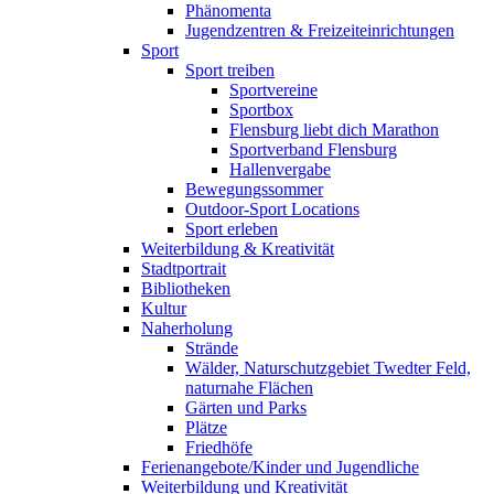
Phänomenta
Jugendzentren & Freizeiteinrichtungen
Sport
Sport treiben
Sportvereine
Sportbox
Flensburg liebt dich Marathon
Sportverband Flensburg
Hallenvergabe
Bewegungssommer
Outdoor-Sport Locations
Sport erleben
Weiterbildung & Kreativität
Stadtportrait
Bibliotheken
Kultur
Naherholung
Strände
Wälder, Naturschutzgebiet Twedter Feld,
naturnahe Flächen
Gärten und Parks
Plätze
Friedhöfe
Ferienangebote/Kinder und Jugendliche
Weiterbildung und Kreativität