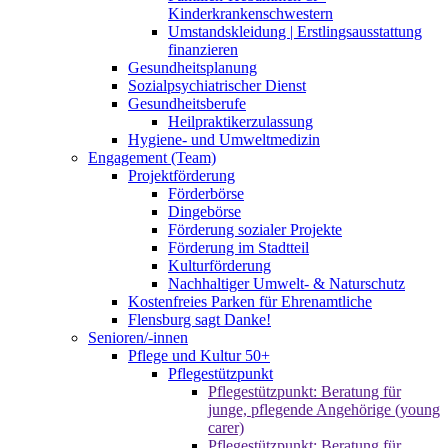
Kinderkrankenschwestern
Umstandskleidung | Erstlingsausstattung
finanzieren
Gesundheitsplanung
Sozialpsychiatrischer Dienst
Gesundheitsberufe
Heilpraktikerzulassung
Hygiene- und Umweltmedizin
Engagement (Team)
Projektförderung
Förderbörse
Dingebörse
Förderung sozialer Projekte
Förderung im Stadtteil
Kulturförderung
Nachhaltiger Umwelt- & Naturschutz
Kostenfreies Parken für Ehrenamtliche
Flensburg sagt Danke!
Senioren/-innen
Pflege und Kultur 50+
Pflegestützpunkt
Pflegestützpunkt: Beratung für
junge, pflegende Angehörige (young
carer)
Pflegestützpunkt: Beratung für