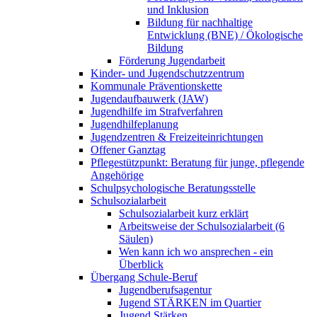
und Inklusion
Bildung für nachhaltige
Entwicklung (BNE) / Ökologische
Bildung
Förderung Jugendarbeit
Kinder- und Jugendschutzzentrum
Kommunale Präventionskette
Jugendaufbauwerk (JAW)
Jugendhilfe im Strafverfahren
Jugendhilfeplanung
Jugendzentren & Freizeiteinrichtungen
Offener Ganztag
Pflegestützpunkt: Beratung für junge, pflegende
Angehörige
Schulpsychologische Beratungsstelle
Schulsozialarbeit
Schulsozialarbeit kurz erklärt
Arbeitsweise der Schulsozialarbeit (6
Säulen)
Wen kann ich wo ansprechen - ein
Überblick
Übergang Schule-Beruf
Jugendberufsagentur
Jugend STÄRKEN im Quartier
Jugend Stärken