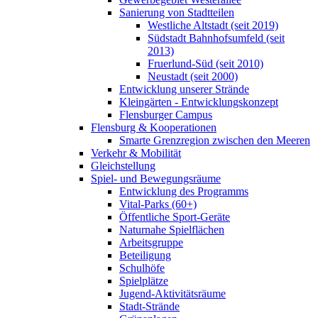
Sanierung von Stadtteilen
Westliche Altstadt (seit 2019)
Südstadt Bahnhofsumfeld (seit
2013)
Fruerlund-Süd (seit 2010)
Neustadt (seit 2000)
Entwicklung unserer Strände
Kleingärten - Entwicklungskonzept
Flensburger Campus
Flensburg & Kooperationen
Smarte Grenzregion zwischen den Meeren
Verkehr & Mobilität
Gleichstellung
Spiel- und Bewegungsräume
Entwicklung des Programms
Vital-Parks (60+)
Öffentliche Sport-Geräte
Naturnahe Spielflächen
Arbeitsgruppe
Beteiligung
Schulhöfe
Spielplätze
Jugend-Aktivitätsräume
Stadt-Strände