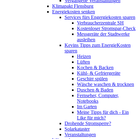
Vergangene Veranstaltungen
Klimapakt Flensburg
Energiekosten senken
Services fürs Engergiekosten sparen
Verbraucherzentrale SH
Kostenloser Stromspar-Check
Messgeräte der Stadtwerke
ausleihen
Kevins Tipps zum EnergieKosten
sparen
Heizen
Lüften
Kochen & Backen
Kühl- & Gefriergeräte
Geschirr spülen
Wäsche waschen & trocknen
Duschen & Baden
Fernseher, Computer,
Notebooks
Im Garten
Meine Tipps für dich - Ein
Like für mich?
Drohende Stromsperre?
Solarkataster
Veranstaltungen