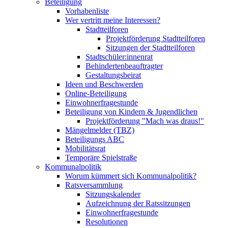
Beteiligung
Vorhabenliste
Wer vertritt meine Interessen?
Stadtteilforen
Projektförderung Stadtteilforen
Sitzungen der Stadtteilforen
Stadtschüler:innenrat
Behindertenbeauftragter
Gestaltungsbeirat
Ideen und Beschwerden
Online-Beteiligung
Einwohnerfragestunde
Beteiligung von Kindern & Jugendlichen
Projektförderung "Mach was draus!"
Mängelmelder (TBZ)
Beteiligungs ABC
Mobilitätsrat
Temporäre Spielstraße
Kommunalpolitik
Worum kümmert sich Kommunalpolitik?
Ratsversammlung
Sitzungskalender
Aufzeichnung der Ratssitzungen
Einwohnerfragestunde
Resolutionen