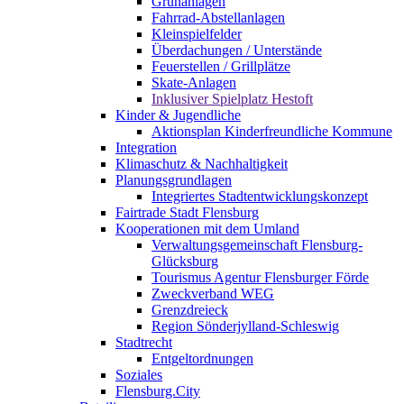
Grünanlagen
Fahrrad-Abstellanlagen
Kleinspielfelder
Überdachungen / Unterstände
Feuerstellen / Grillplätze
Skate-Anlagen
Inklusiver Spielplatz Hestoft
Kinder & Jugendliche
Aktionsplan Kinderfreundliche Kommune
Integration
Klimaschutz & Nachhaltigkeit
Planungsgrundlagen
Integriertes Stadtentwicklungskonzept
Fairtrade Stadt Flensburg
Kooperationen mit dem Umland
Verwaltungsgemeinschaft Flensburg-
Glücksburg
Tourismus Agentur Flensburger Förde
Zweckverband WEG
Grenzdreieck
Region Sönderjylland-Schleswig
Stadtrecht
Entgeltordnungen
Soziales
Flensburg.City