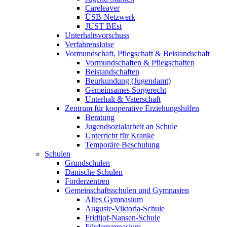
Careleaver
ÜSB-Netzwerk
JUST BEst
Unterhaltsvorschuss
Verfahrenslotse
Vormundschaft, Pflegschaft & Beistandschaft
Vormundschaften & Pflegschaften
Beistandschaften
Beurkundung (Jugendamt)
Gemeinsames Sorgerecht
Unterhalt & Vaterschaft
Zentrum für kooperative Erziehungshilfen
Beratung
Jugendsozialarbeit an Schule
Unterricht für Kranke
Temporäre Beschulung
Schulen
Grundschulen
Dänische Schulen
Förderzentren
Gemeinschaftsschulen und Gymnasien
Altes Gymnasium
Auguste-Viktoria-Schule
Fridtjof-Nansen-Schule
Fördegymnasium