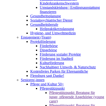
Kinderkrankenschwestern
Umstandskleidung | Erstlingsausstattung
finanzieren
Gesundheitsplanung
Sozialpsychiatrischer Dienst
Gesundheitsberufe
Heilpraktikerzulassung
Hygiene- und Umweltmedizin
Engagement (Team)
Projektförderung
Förderbörse
Dingebörse
Förderung sozialer Projekte
Förderung im Stadtteil
Kulturförderung
Nachhaltiger Umwelt- & Naturschutz
Kostenfreies Parken für Ehrenamtliche
Flensburg sagt Danke!
Senioren/-innen
Pflege und Kultur 50+
Pflegestützpunkt
Pflegestützpunkt: Beratung für
junge, pflegende Angehörige (young
carer)
Pflegestützpunkt: Beratung für