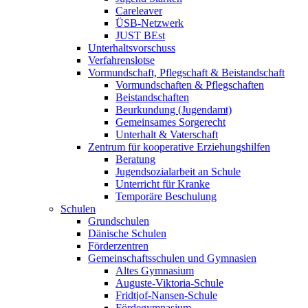
Careleaver
ÜSB-Netzwerk
JUST BEst
Unterhaltsvorschuss
Verfahrenslotse
Vormundschaft, Pflegschaft & Beistandschaft
Vormundschaften & Pflegschaften
Beistandschaften
Beurkundung (Jugendamt)
Gemeinsames Sorgerecht
Unterhalt & Vaterschaft
Zentrum für kooperative Erziehungshilfen
Beratung
Jugendsozialarbeit an Schule
Unterricht für Kranke
Temporäre Beschulung
Schulen
Grundschulen
Dänische Schulen
Förderzentren
Gemeinschaftsschulen und Gymnasien
Altes Gymnasium
Auguste-Viktoria-Schule
Fridtjof-Nansen-Schule
Fördegymnasium