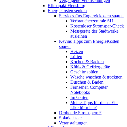
Vergangene Veranstaltungen
Klimapakt Flensburg
Energiekosten senken
Services fürs Engergiekosten sparen
Verbraucherzentrale SH
Kostenloser Stromspar-Check
Messgeräte der Stadtwerke
ausleihen
Kevins Tipps zum EnergieKosten
sparen
Heizen
Lüften
Kochen & Backen
Kühl- & Gefriergeräte
Geschirr spülen
Wäsche waschen & trocknen
Duschen & Baden
Fernseher, Computer,
Notebooks
Im Garten
Meine Tipps für dich - Ein
Like für mich?
Drohende Stromsperre?
Solarkataster
Veranstaltungen