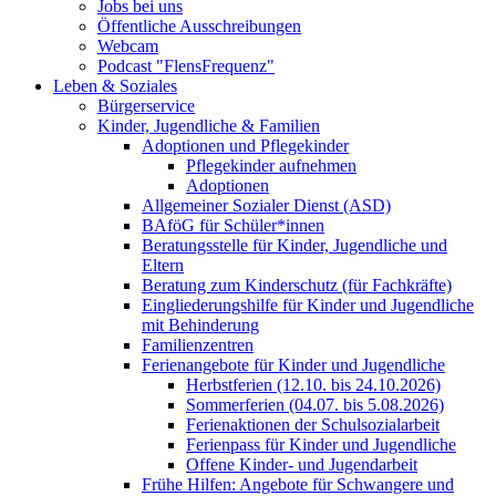
Jobs bei uns
Öffentliche Ausschreibungen
Webcam
Podcast "FlensFrequenz"
Leben & Soziales
Bürgerservice
Kinder, Jugendliche & Familien
Adoptionen und Pflegekinder
Pflegekinder aufnehmen
Adoptionen
Allgemeiner Sozialer Dienst (ASD)
BAföG für Schüler*innen
Beratungsstelle für Kinder, Jugendliche und
Eltern
Beratung zum Kinderschutz (für Fachkräfte)
Eingliederungshilfe für Kinder und Jugendliche
mit Behinderung
Familienzentren
Ferienangebote für Kinder und Jugendliche
Herbstferien (12.10. bis 24.10.2026)
Sommerferien (04.07. bis 5.08.2026)
Ferienaktionen der Schulsozialarbeit
Ferienpass für Kinder und Jugendliche
Offene Kinder- und Jugendarbeit
Frühe Hilfen: Angebote für Schwangere und