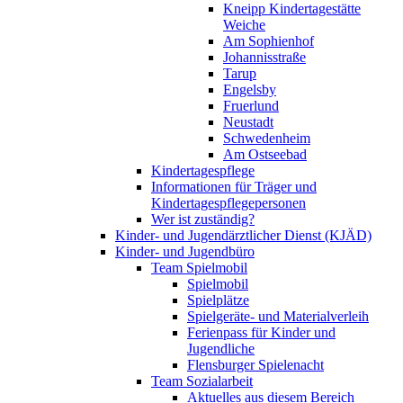
Kneipp Kindertagestätte
Weiche
Am Sophienhof
Johannisstraße
Tarup
Engelsby
Fruerlund
Neustadt
Schwedenheim
Am Ostseebad
Kindertagespflege
Informationen für Träger und
Kindertagespflegepersonen
Wer ist zuständig?
Kinder- und Jugendärztlicher Dienst (KJÄD)
Kinder- und Jugendbüro
Team Spielmobil
Spielmobil
Spielplätze
Spielgeräte- und Materialverleih
Ferienpass für Kinder und
Jugendliche
Flensburger Spielenacht
Team Sozialarbeit
Aktuelles aus diesem Bereich