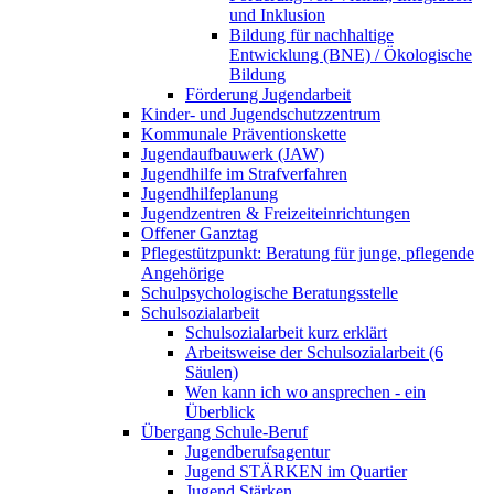
und Inklusion
Bildung für nachhaltige
Entwicklung (BNE) / Ökologische
Bildung
Förderung Jugendarbeit
Kinder- und Jugendschutzzentrum
Kommunale Präventionskette
Jugendaufbauwerk (JAW)
Jugendhilfe im Strafverfahren
Jugendhilfeplanung
Jugendzentren & Freizeiteinrichtungen
Offener Ganztag
Pflegestützpunkt: Beratung für junge, pflegende
Angehörige
Schulpsychologische Beratungsstelle
Schulsozialarbeit
Schulsozialarbeit kurz erklärt
Arbeitsweise der Schulsozialarbeit (6
Säulen)
Wen kann ich wo ansprechen - ein
Überblick
Übergang Schule-Beruf
Jugendberufsagentur
Jugend STÄRKEN im Quartier
Jugend Stärken