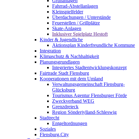
Grünanlagen
Fahrrad-Abstellanlagen
Kleinspielfelder
Überdachungen / Unterstände
Feuerstellen / Grillplätze
Skate-Anlagen
Inklusiver Spielplatz Hestoft
Kinder & Jugendliche
Aktionsplan Kinderfreundliche Kommune
Integration
Klimaschutz & Nachhaltigkeit
Planungsgrundlagen
Integriertes Stadtentwicklungskonzept
Fairtrade Stadt Flensburg
Kooperationen mit dem Umland
Verwaltungsgemeinschaft Flensburg-
Glücksburg
Tourismus Agentur Flensburger Förde
Zweckverband WEG
Grenzdreieck
Region Sönderjylland-Schleswig
Stadtrecht
Entgeltordnungen
Soziales
Flensburg.City