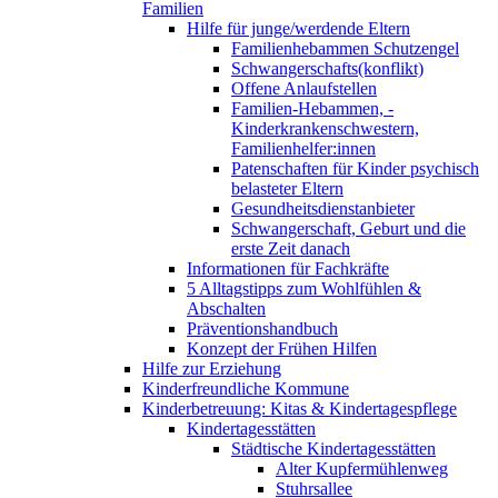
Familien
Hilfe für junge/werdende Eltern
Familienhebammen Schutzengel
Schwangerschafts(konflikt)
Offene Anlaufstellen
Familien-Hebammen, -
Kinderkrankenschwestern,
Familienhelfer:innen
Patenschaften für Kinder psychisch
belasteter Eltern
Gesundheitsdienstanbieter
Schwangerschaft, Geburt und die
erste Zeit danach
Informationen für Fachkräfte
5 Alltagstipps zum Wohlfühlen &
Abschalten
Präventionshandbuch
Konzept der Frühen Hilfen
Hilfe zur Erziehung
Kinderfreundliche Kommune
Kinderbetreuung: Kitas & Kindertagespflege
Kindertagesstätten
Städtische Kindertagesstätten
Alter Kupfermühlenweg
Stuhrsallee