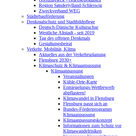
Region Sønderjylland-Schleswig
Zweckverband WEG
Städtebauförderung
Denkmalschutz und Stadtbildpflege
Deutsch-Dänische Kulturachse
Westliche Altstadt - seit 2019
Tag des offenen Denkmals
Gestaltungsbeirat
Verkehr, Mobilität, Klima
Aktuelles aus der Verkehrsplanung
Flensburg 2030+
Klimaschutz & Klimaanpassung
Klimaanpassung
Veranstaltungen
Kühle-Orte-Karte
Entsiegelungs-Wettbewerb
abpflastern!
Klimawandel in Flensburg
Flensburg passt sich an
Bundes-Förderprogramm
Klimaanpassung
Klimaanpassungskonzept
Informationen zum Schutz vor
Klimawandelrisiken