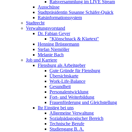
Ratsversammlung im LIVE Stream
Ausschüsse
Stadtpräsidentin Susanne Schäfer-Quäck
Ratsinformationssystem
Stadtrecht
Verwaltungsvorstand
Dr. Fabian Geyer
"Klönschnack & Klartext"
Henning Brüggemann
Stefan Niemöller
Melanie Bach
Job und Karriere
Flensburg als Arbeitgeber
Gute Gründe für Flensburg
Übersichtskarte
Work-Life-Balance
Gesundheit
Personalentwicklung
Fort- und Weiterbildung
Frauenförderung und Gleichstellung
Ihr Einstieg bei uns
Allgemeine Verwaltung
Sozialpädagogischer Bereich
Technische Berufe
Studiengang B. A.