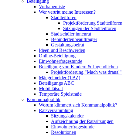
Beteiligung
Vorhabenliste
Wer vertritt meine Interessen?
Stadtteilforen
Projektförderung Stadtteilforen
Sitzungen der Stadtteilforen
Stadtschüler:innenrat
Behindertenbeauftragter
Gestaltungsbeirat
Ideen und Beschwerden
Online-Beteiligung
Einwohnerfragestunde
Beteiligung von Kindern & Jugendlichen
Projektförderung "Mach was draus!"
Mängelmelder (TBZ)
Beteiligungs ABC
Mobilitätsrat
Temporäre Spielstraße
Kommunalpolitik
Worum kümmert sich Kommunalpolitik?
Ratsversammlung
Sitzungskalender
Aufzeichnung der Ratssitzungen
Einwohnerfragestunde
Resolutionen