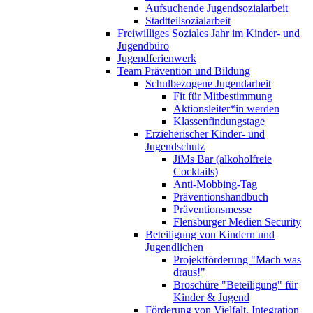
Aufsuchende Jugendsozialarbeit
Stadtteilsozialarbeit
Freiwilliges Soziales Jahr im Kinder- und
Jugendbüro
Jugendferienwerk
Team Prävention und Bildung
Schulbezogene Jugendarbeit
Fit für Mitbestimmung
Aktionsleiter*in werden
Klassenfindungstage
Erzieherischer Kinder- und
Jugendschutz
JiMs Bar (alkoholfreie
Cocktails)
Anti-Mobbing-Tag
Präventionshandbuch
Präventionsmesse
Flensburger Medien Security
Beteiligung von Kindern und
Jugendlichen
Projektförderung "Mach was
draus!"
Broschüre "Beteiligung" für
Kinder & Jugend
Förderung von Vielfalt, Integration