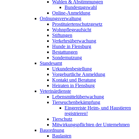
Wahlen & Abstimmungen
Bundestagswahl
Online-Anmeldung
Ordnungsverwaltung
Prostituiertenschutzgesetz
Wohnpflegeaufsicht
Stiftungen
Verkehrsüberwachung
Hunde in Flensburg
Bestattungen
Sondernutzung
Standesamt
Urkundenbestellung
Vorgeburtliche Anmeldung
Kontakt und Beratung
Heiraten in Flensburg
Veterinärdienste
Lebensmittelüberwachung
Tierseuchenbekämpfung
Eingereiste Heim- und Haustieren
registrieren!
Tierschutz
Mitwirkungspflichten der Unternehmen
Bauordnung
Baulasten