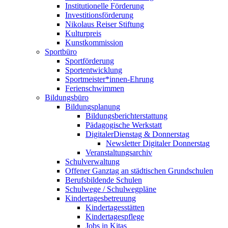
Institutionelle Förderung
Investitionsförderung
Nikolaus Reiser Stiftung
Kulturpreis
Kunstkommission
Sportbüro
Sportförderung
Sportentwicklung
Sportmeister*innen-Ehrung
Ferienschwimmen
Bildungsbüro
Bildungsplanung
Bildungsberichterstattung
Pädagogische Werkstatt
DigitalerDienstag & Donnerstag
Newsletter Digitaler Donnerstag
Veranstaltungsarchiv
Schulverwaltung
Offener Ganztag an städtischen Grundschulen
Berufsbildende Schulen
Schulwege / Schulwegpläne
Kindertagesbetreuung
Kindertagesstätten
Kindertagespflege
Jobs in Kitas