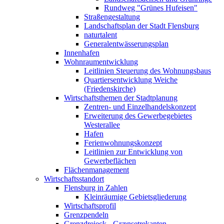
Rundweg "Grünes Hufeisen"
Straßengestaltung
Landschaftsplan der Stadt Flensburg
naturtalent
Generalentwässerungsplan
Innenhafen
Wohnraumentwicklung
Leitlinien Steuerung des Wohnungsbaus
Quartiersentwicklung Weiche
(Friedenskirche)
Wirtschaftsthemen der Stadtplanung
Zentren- und Einzelhandelskonzept
Erweiterung des Gewerbegebietes
Westerallee
Hafen
Ferienwohnungskonzept
Leitlinien zur Entwicklung von
Gewerbeflächen
Flächenmanagement
Wirtschaftsstandort
Flensburg in Zahlen
Kleinräumige Gebietsgliederung
Wirtschaftsprofil
Grenzpendeln
Grenzdreieck - Grænsetrekanten