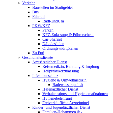
Verkehr
Baustellen im Stadtgebiet
Bus
Fahrrad
RadRundUm
PKW/KFZ
Parken
KFZ-Zulassung & Führerschein
Car-Sharing
E-Ladesäulen
Ordnungswidrigkeiten
Zu Fuß
Gesundheitsdienste
Amtsärztlicher Dienst
Reisemedizin: Beratung & Impfung
Heilpraktikerzulassung
Infektionsschutz
Hygiene & Umweltmedizin
Badewasserqualität
Hafenärztlicher Dienst
Verhaltenstipps und Hygienemaßnahmen
Hygienebelehrung
Freiverkäufliche Arzneimittel
Kinder- und Jugendärztlicher Dienst
Familien-Hebammen & -