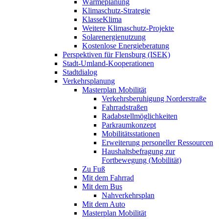
Wärmeplanung
Klimaschutz-Strategie
KlasseKlima
Weitere Klimaschutz-Projekte
Solarenergienutzung
Kostenlose Energieberatung
Perspektiven für Flensburg (ISEK)
Stadt-Umland-Kooperationen
Stadtdialog
Verkehrsplanung
Masterplan Mobilität
Verkehrsberuhigung Norderstraße
Fahrradstraßen
Radabstellmöglichkeiten
Parkraumkonzept
Mobilitätsstationen
Erweiterung personeller Ressourcen
Haushaltsbefragung zur
Fortbewegung (Mobilität)
Zu Fuß
Mit dem Fahrrad
Mit dem Bus
Nahverkehrsplan
Mit dem Auto
Masterplan Mobilität