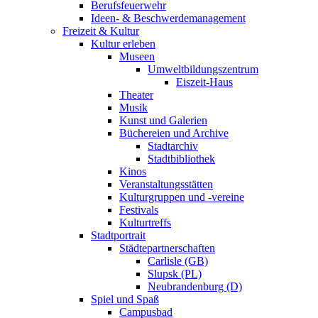
Berufsfeuerwehr
Ideen- & Beschwerdemanagement
Freizeit & Kultur
Kultur erleben
Museen
Umweltbildungszentrum
Eiszeit-Haus
Theater
Musik
Kunst und Galerien
Büchereien und Archive
Stadtarchiv
Stadtbibliothek
Kinos
Veranstaltungsstätten
Kulturgruppen und -vereine
Festivals
Kulturtreffs
Stadtportrait
Städtepartnerschaften
Carlisle (GB)
Slupsk (PL)
Neubrandenburg (D)
Spiel und Spaß
Campusbad