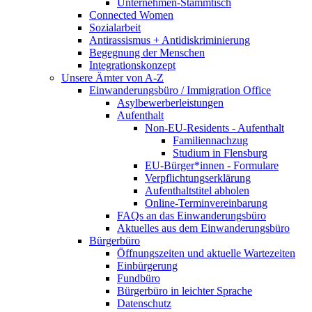
Unternehmen-Stammtisch
Connected Women
Sozialarbeit
Antirassismus + Antidiskriminierung
Begegnung der Menschen
Integrationskonzept
Unsere Ämter von A-Z
Einwanderungsbüro / Immigration Office
Asylbewerberleistungen
Aufenthalt
Non-EU-Residents - Aufenthalt
Familiennachzug
Studium in Flensburg
EU-Bürger*innen - Formulare
Verpflichtungserklärung
Aufenthaltstitel abholen
Online-Terminvereinbarung
FAQs an das Einwanderungsbüro
Aktuelles aus dem Einwanderungsbüro
Bürgerbüro
Öffnungszeiten und aktuelle Wartezeiten
Einbürgerung
Fundbüro
Bürgerbüro in leichter Sprache
Datenschutz