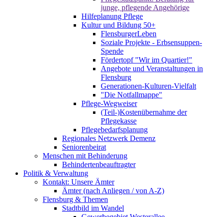
junge, pflegende Angehörige
Hilfeplanung Pflege
Kultur und Bildung 50+
FlensburgerLeben
Soziale Projekte - Erbsensuppen-
Spende
Fördertopf "Wir im Quartier!"
Angebote und Veranstaltungen in
Flensburg
Generationen-Kulturen-Vielfalt
"Die Notfallmappe"
Pflege-Wegweiser
(Teil-)Kostenübernahme der
Pflegekasse
Pflegebedarfsplanung
Regionales Netzwerk Demenz
Seniorenbeirat
Menschen mit Behinderung
Behindertenbeauftragter
Politik & Verwaltung
Kontakt: Unsere Ämter
Ämter (nach Anliegen / von A-Z)
Flensburg & Themen
Stadtbild im Wandel
Gewerbegebiet Westerallee