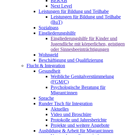
BERAB
Next Level
Leistungen für Bildung und Teilhabe
Leistungen für Bildung und Teilhabe
(BuT)
Sozialpass
Eingliederungshilfe
Eingliederungshilfe für Kinder und
Jugendliche mit körperlichen, geistigen
oder Sinnesbeeinträchtigungen
Wohngeld
Beschäftigung und Qualifizierung
Flucht & Integration
Gesundheit
Weibliche Genitalverstümmelung
(FGM/C)
Psychologische Beratung für
Migrant:innen
Sprache
Runder Tisch für Integration
Aktuelles
Video und Broschüre
Protokolle und Jahresberichte
Projekte und weitere Angebote
Ausbildung & Arbeit für Migrant:innen