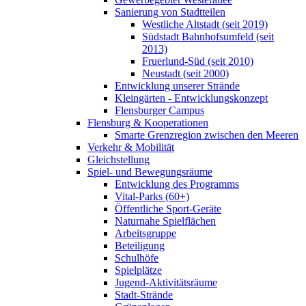
Sanierung von Stadtteilen
Westliche Altstadt (seit 2019)
Südstadt Bahnhofsumfeld (seit
2013)
Fruerlund-Süd (seit 2010)
Neustadt (seit 2000)
Entwicklung unserer Strände
Kleingärten - Entwicklungskonzept
Flensburger Campus
Flensburg & Kooperationen
Smarte Grenzregion zwischen den Meeren
Verkehr & Mobilität
Gleichstellung
Spiel- und Bewegungsräume
Entwicklung des Programms
Vital-Parks (60+)
Öffentliche Sport-Geräte
Naturnahe Spielflächen
Arbeitsgruppe
Beteiligung
Schulhöfe
Spielplätze
Jugend-Aktivitätsräume
Stadt-Strände