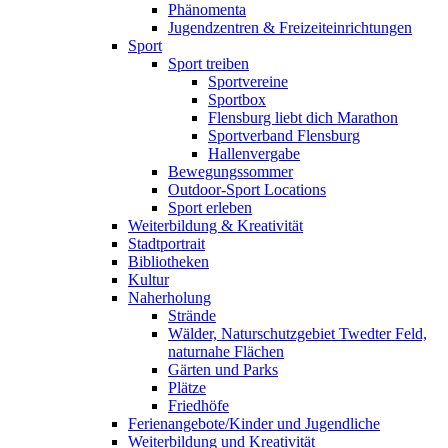
Phänomenta
Jugendzentren & Freizeiteinrichtungen
Sport
Sport treiben
Sportvereine
Sportbox
Flensburg liebt dich Marathon
Sportverband Flensburg
Hallenvergabe
Bewegungssommer
Outdoor-Sport Locations
Sport erleben
Weiterbildung & Kreativität
Stadtportrait
Bibliotheken
Kultur
Naherholung
Strände
Wälder, Naturschutzgebiet Twedter Feld,
naturnahe Flächen
Gärten und Parks
Plätze
Friedhöfe
Ferienangebote/Kinder und Jugendliche
Weiterbildung und Kreativität