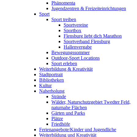
Phänomenta
Jugendzentren & Freizeiteinrichtungen
Sport
Sport treiben
Sportvereine
Sportbox
Flensburg liebt dich Marathon
Sportverband Flensburg
Hallenvergabe
Bewegungssommer
Outdoor-Sport Locations
Sport erleben
Weiterbildung & Kreativität
Stadtportrait
Bibliotheken
Kultur
Naherholung
Strände
Wälder, Naturschutzgebiet Twedter Feld,
naturnahe Flächen
Gärten und Parks
Plätze
Friedhöfe
Ferienangebote/Kinder und Jugendliche
Weiterbildung und Kreativität