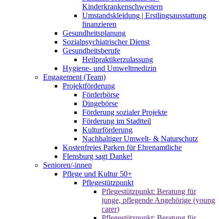
Kinderkrankenschwestern
Umstandskleidung | Erstlingsausstattung
finanzieren
Gesundheitsplanung
Sozialpsychiatrischer Dienst
Gesundheitsberufe
Heilpraktikerzulassung
Hygiene- und Umweltmedizin
Engagement (Team)
Projektförderung
Förderbörse
Dingebörse
Förderung sozialer Projekte
Förderung im Stadtteil
Kulturförderung
Nachhaltiger Umwelt- & Naturschutz
Kostenfreies Parken für Ehrenamtliche
Flensburg sagt Danke!
Senioren/-innen
Pflege und Kultur 50+
Pflegestützpunkt
Pflegestützpunkt: Beratung für
junge, pflegende Angehörige (young
carer)
Pflegestützpunkt: Beratung für