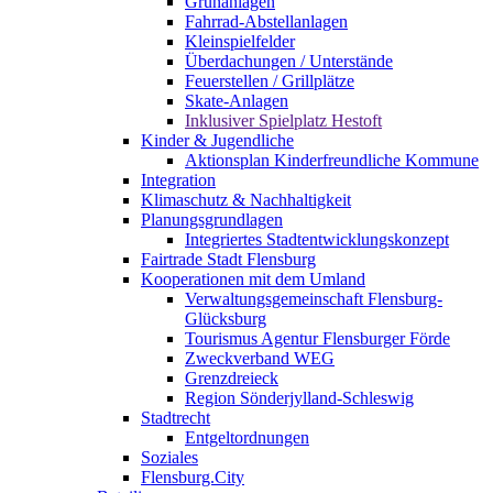
Grünanlagen
Fahrrad-Abstellanlagen
Kleinspielfelder
Überdachungen / Unterstände
Feuerstellen / Grillplätze
Skate-Anlagen
Inklusiver Spielplatz Hestoft
Kinder & Jugendliche
Aktionsplan Kinderfreundliche Kommune
Integration
Klimaschutz & Nachhaltigkeit
Planungsgrundlagen
Integriertes Stadtentwicklungskonzept
Fairtrade Stadt Flensburg
Kooperationen mit dem Umland
Verwaltungsgemeinschaft Flensburg-
Glücksburg
Tourismus Agentur Flensburger Förde
Zweckverband WEG
Grenzdreieck
Region Sönderjylland-Schleswig
Stadtrecht
Entgeltordnungen
Soziales
Flensburg.City