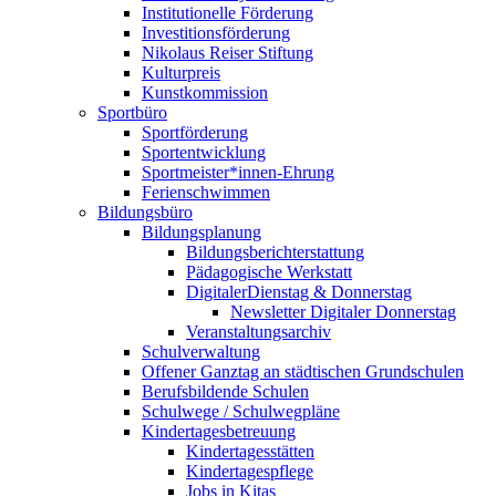
Institutionelle Förderung
Investitionsförderung
Nikolaus Reiser Stiftung
Kulturpreis
Kunstkommission
Sportbüro
Sportförderung
Sportentwicklung
Sportmeister*innen-Ehrung
Ferienschwimmen
Bildungsbüro
Bildungsplanung
Bildungsberichterstattung
Pädagogische Werkstatt
DigitalerDienstag & Donnerstag
Newsletter Digitaler Donnerstag
Veranstaltungsarchiv
Schulverwaltung
Offener Ganztag an städtischen Grundschulen
Berufsbildende Schulen
Schulwege / Schulwegpläne
Kindertagesbetreuung
Kindertagesstätten
Kindertagespflege
Jobs in Kitas