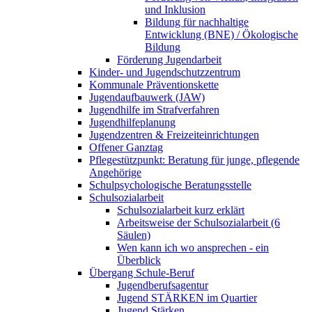
und Inklusion
Bildung für nachhaltige
Entwicklung (BNE) / Ökologische
Bildung
Förderung Jugendarbeit
Kinder- und Jugendschutzzentrum
Kommunale Präventionskette
Jugendaufbauwerk (JAW)
Jugendhilfe im Strafverfahren
Jugendhilfeplanung
Jugendzentren & Freizeiteinrichtungen
Offener Ganztag
Pflegestützpunkt: Beratung für junge, pflegende
Angehörige
Schulpsychologische Beratungsstelle
Schulsozialarbeit
Schulsozialarbeit kurz erklärt
Arbeitsweise der Schulsozialarbeit (6
Säulen)
Wen kann ich wo ansprechen - ein
Überblick
Übergang Schule-Beruf
Jugendberufsagentur
Jugend STÄRKEN im Quartier
Jugend Stärken