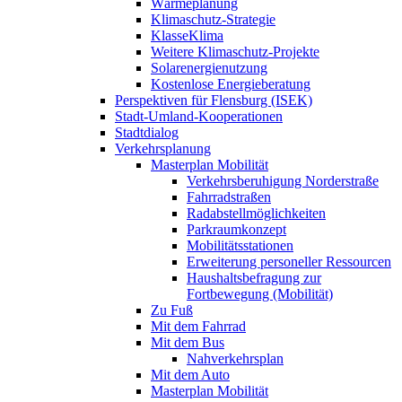
Wärmeplanung
Klimaschutz-Strategie
KlasseKlima
Weitere Klimaschutz-Projekte
Solarenergienutzung
Kostenlose Energieberatung
Perspektiven für Flensburg (ISEK)
Stadt-Umland-Kooperationen
Stadtdialog
Verkehrsplanung
Masterplan Mobilität
Verkehrsberuhigung Norderstraße
Fahrradstraßen
Radabstellmöglichkeiten
Parkraumkonzept
Mobilitätsstationen
Erweiterung personeller Ressourcen
Haushaltsbefragung zur
Fortbewegung (Mobilität)
Zu Fuß
Mit dem Fahrrad
Mit dem Bus
Nahverkehrsplan
Mit dem Auto
Masterplan Mobilität