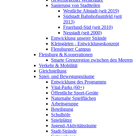
Sanierung von Stadtteilen
Westliche Altstadt (seit 2019)
Südstadt Bahnhofsumfeld (seit
2013)
Fruerlund-Süd (seit 2010)
Neustadt (seit 2000)
Entwicklung unserer Strände
Kleingärten - Entwicklungskonzept
Flensburger Campus
Flensburg & Kooperationen
Smarte Grenzregion zwischen den Meeren
Verkehr & Mobilität
Gleichstellung
Spiel- und Bewegungsräume
Entwicklung des Programms
Vital-Parks (60+)
Öffentliche Sport-Geräte
Naturnahe Spielflächen
Arbeitsgruppe
Beteiligung
Schulhöfe
Spielplätze
Jugend-Aktivitätsräume
Stadt-Strände