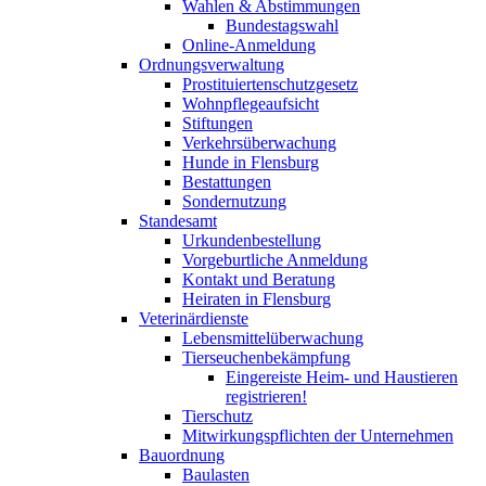
Wahlen & Abstimmungen
Bundestagswahl
Online-Anmeldung
Ordnungsverwaltung
Prostituiertenschutzgesetz
Wohnpflegeaufsicht
Stiftungen
Verkehrsüberwachung
Hunde in Flensburg
Bestattungen
Sondernutzung
Standesamt
Urkundenbestellung
Vorgeburtliche Anmeldung
Kontakt und Beratung
Heiraten in Flensburg
Veterinärdienste
Lebensmittelüberwachung
Tierseuchenbekämpfung
Eingereiste Heim- und Haustieren
registrieren!
Tierschutz
Mitwirkungspflichten der Unternehmen
Bauordnung
Baulasten