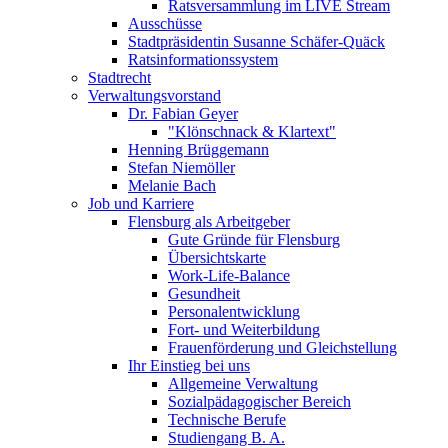
Ratsversammlung im LIVE Stream
Ausschüsse
Stadtpräsidentin Susanne Schäfer-Quäck
Ratsinformationssystem
Stadtrecht
Verwaltungsvorstand
Dr. Fabian Geyer
"Klönschnack & Klartext"
Henning Brüggemann
Stefan Niemöller
Melanie Bach
Job und Karriere
Flensburg als Arbeitgeber
Gute Gründe für Flensburg
Übersichtskarte
Work-Life-Balance
Gesundheit
Personalentwicklung
Fort- und Weiterbildung
Frauenförderung und Gleichstellung
Ihr Einstieg bei uns
Allgemeine Verwaltung
Sozialpädagogischer Bereich
Technische Berufe
Studiengang B. A.