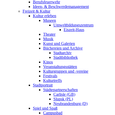
Berufsfeuerwehr
Ideen- & Beschwerdemanagement
Freizeit & Kultur
Kultur erleben
Museen
Umweltbildungszentrum
Eiszeit-Haus
Theater
Musik
Kunst und Galerien
Büchereien und Archive
Stadtarchiv
Stadtbibliothek
Kinos
Veranstaltungsstätten
Kulturgruppen und -vereine
Festivals
Kulturtreffs
Stadtportrait
Städtepartnerschaften
Carlisle (GB)
Slupsk (PL)
Neubrandenburg (D)
Spiel und Spaß
Campusbad