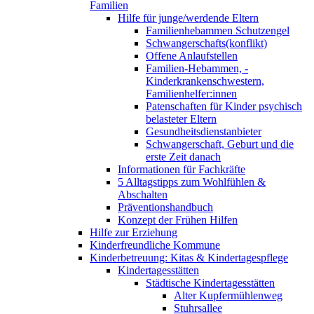
Familien
Hilfe für junge/werdende Eltern
Familienhebammen Schutzengel
Schwangerschafts(konflikt)
Offene Anlaufstellen
Familien-Hebammen, -
Kinderkrankenschwestern,
Familienhelfer:innen
Patenschaften für Kinder psychisch
belasteter Eltern
Gesundheitsdienstanbieter
Schwangerschaft, Geburt und die
erste Zeit danach
Informationen für Fachkräfte
5 Alltagstipps zum Wohlfühlen &
Abschalten
Präventionshandbuch
Konzept der Frühen Hilfen
Hilfe zur Erziehung
Kinderfreundliche Kommune
Kinderbetreuung: Kitas & Kindertagespflege
Kindertagesstätten
Städtische Kindertagesstätten
Alter Kupfermühlenweg
Stuhrsallee