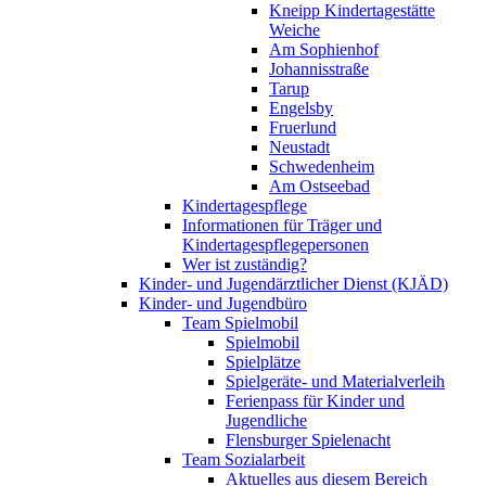
Kneipp Kindertagestätte
Weiche
Am Sophienhof
Johannisstraße
Tarup
Engelsby
Fruerlund
Neustadt
Schwedenheim
Am Ostseebad
Kindertagespflege
Informationen für Träger und
Kindertagespflegepersonen
Wer ist zuständig?
Kinder- und Jugendärztlicher Dienst (KJÄD)
Kinder- und Jugendbüro
Team Spielmobil
Spielmobil
Spielplätze
Spielgeräte- und Materialverleih
Ferienpass für Kinder und
Jugendliche
Flensburger Spielenacht
Team Sozialarbeit
Aktuelles aus diesem Bereich