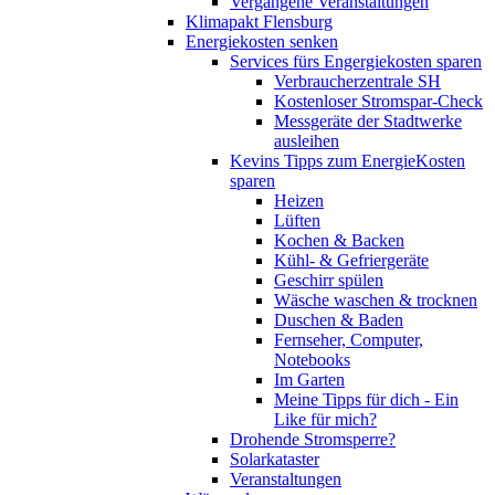
Vergangene Veranstaltungen
Klimapakt Flensburg
Energiekosten senken
Services fürs Engergiekosten sparen
Verbraucherzentrale SH
Kostenloser Stromspar-Check
Messgeräte der Stadtwerke
ausleihen
Kevins Tipps zum EnergieKosten
sparen
Heizen
Lüften
Kochen & Backen
Kühl- & Gefriergeräte
Geschirr spülen
Wäsche waschen & trocknen
Duschen & Baden
Fernseher, Computer,
Notebooks
Im Garten
Meine Tipps für dich - Ein
Like für mich?
Drohende Stromsperre?
Solarkataster
Veranstaltungen