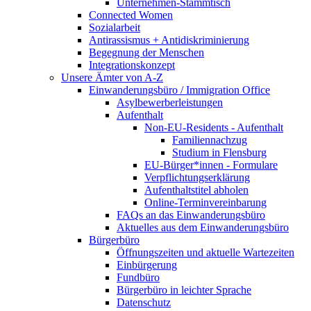
Unternehmen-Stammtisch
Connected Women
Sozialarbeit
Antirassismus + Antidiskriminierung
Begegnung der Menschen
Integrationskonzept
Unsere Ämter von A-Z
Einwanderungsbüro / Immigration Office
Asylbewerberleistungen
Aufenthalt
Non-EU-Residents - Aufenthalt
Familiennachzug
Studium in Flensburg
EU-Bürger*innen - Formulare
Verpflichtungserklärung
Aufenthaltstitel abholen
Online-Terminvereinbarung
FAQs an das Einwanderungsbüro
Aktuelles aus dem Einwanderungsbüro
Bürgerbüro
Öffnungszeiten und aktuelle Wartezeiten
Einbürgerung
Fundbüro
Bürgerbüro in leichter Sprache
Datenschutz