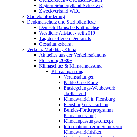
Region Sønderjylland-Schleswig
Zweckverband WEG
Städtebauförderung
Denkmalschutz und Stadtbildpflege
Deutsch-Dänische Kulturachse
Westliche Altstadt - seit 2019
Tag des offenen Denkmals
Gestaltungsbeirat
Verkehr, Mobilität, Klima
Aktuelles aus der Verkehrsplanung
Flensburg 2030+
Klimaschutz & Klimaanpassung
Klimaanpassung
Veranstaltungen
Kühle-Orte-Karte
Entsiegelungs-Wettbewerb
abpflastern!
Klimawandel in Flensburg
Flensburg passt sich an
Bundes-Förderprogramm
Klimaanpassung
Klimaanpassungskonzept
Informationen zum Schutz vor
Klimawandelrisiken