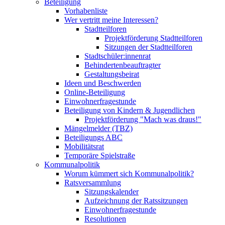
Beteiligung
Vorhabenliste
Wer vertritt meine Interessen?
Stadtteilforen
Projektförderung Stadtteilforen
Sitzungen der Stadtteilforen
Stadtschüler:innenrat
Behindertenbeauftragter
Gestaltungsbeirat
Ideen und Beschwerden
Online-Beteiligung
Einwohnerfragestunde
Beteiligung von Kindern & Jugendlichen
Projektförderung "Mach was draus!"
Mängelmelder (TBZ)
Beteiligungs ABC
Mobilitätsrat
Temporäre Spielstraße
Kommunalpolitik
Worum kümmert sich Kommunalpolitik?
Ratsversammlung
Sitzungskalender
Aufzeichnung der Ratssitzungen
Einwohnerfragestunde
Resolutionen