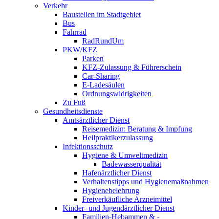
Verkehr
Baustellen im Stadtgebiet
Bus
Fahrrad
RadRundUm
PKW/KFZ
Parken
KFZ-Zulassung & Führerschein
Car-Sharing
E-Ladesäulen
Ordnungswidrigkeiten
Zu Fuß
Gesundheitsdienste
Amtsärztlicher Dienst
Reisemedizin: Beratung & Impfung
Heilpraktikerzulassung
Infektionsschutz
Hygiene & Umweltmedizin
Badewasserqualität
Hafenärztlicher Dienst
Verhaltenstipps und Hygienemaßnahmen
Hygienebelehrung
Freiverkäufliche Arzneimittel
Kinder- und Jugendärztlicher Dienst
Familien-Hebammen & -