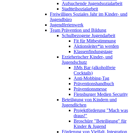
Aufsuchende Jugendsozialarbeit
Stadtteilsozialarbeit
Freiwilliges Soziales Jahr im Kinder- und
Jugendbüro
Jugendferienwerk
Team Prävention und Bildung
Schulbezogene Jugendarbeit
Fit für Mitbestimmung
Aktionsleiter*in werden
Klassenfindungstage
Erzieherischer Kinder- und
Jugendschutz
JiMs Bar (alkoholfreie
Cocktails)
Anti-Mobbing-Tag
Präventionshandbuch
Präventionsmesse
Flensburger Medien Security
Beteiligung von Kindern und
Jugendlichen
Projektförderung "Mach was
draus!"
Broschüre "Beteiligung" für
Kinder & Jugend
Förderung von Vielfalt, Integration