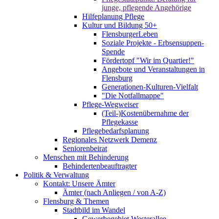
junge, pflegende Angehörige
Hilfeplanung Pflege
Kultur und Bildung 50+
FlensburgerLeben
Soziale Projekte - Erbsensuppen-
Spende
Fördertopf "Wir im Quartier!"
Angebote und Veranstaltungen in
Flensburg
Generationen-Kulturen-Vielfalt
"Die Notfallmappe"
Pflege-Wegweiser
(Teil-)Kostenübernahme der
Pflegekasse
Pflegebedarfsplanung
Regionales Netzwerk Demenz
Seniorenbeirat
Menschen mit Behinderung
Behindertenbeauftragter
Politik & Verwaltung
Kontakt: Unsere Ämter
Ämter (nach Anliegen / von A-Z)
Flensburg & Themen
Stadtbild im Wandel
Gewerbegebiet Westerallee