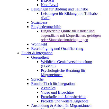
BERAB
Next Level
Leistungen für Bildung und Teilhabe
Leistungen für Bildung und Teilhabe
(BuT)
Sozialpass
Eingliederungshilfe
Eingliederungshilfe für Kinder und
Jugendliche mit körperlichen, geistigen
oder Sinnesbeeinträchtigungen
Wohngeld
Beschäftigung und Qualifizierung
Flucht & Integration
Gesundheit
Weibliche Genitalverstümmelung
(FGM/C)
Psychologische Beratung für
Migrant:innen
Sprache
Runder Tisch für Integration
Aktuelles
Video und Broschüre
Protokolle und Jahresberichte
Projekte und weitere Angebote
Ausbildung & Arbeit für Migrant:innen