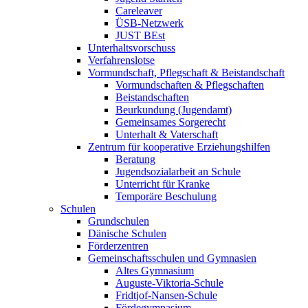
Careleaver
ÜSB-Netzwerk
JUST BEst
Unterhaltsvorschuss
Verfahrenslotse
Vormundschaft, Pflegschaft & Beistandschaft
Vormundschaften & Pflegschaften
Beistandschaften
Beurkundung (Jugendamt)
Gemeinsames Sorgerecht
Unterhalt & Vaterschaft
Zentrum für kooperative Erziehungshilfen
Beratung
Jugendsozialarbeit an Schule
Unterricht für Kranke
Temporäre Beschulung
Schulen
Grundschulen
Dänische Schulen
Förderzentren
Gemeinschaftsschulen und Gymnasien
Altes Gymnasium
Auguste-Viktoria-Schule
Fridtjof-Nansen-Schule
Fördegymnasium