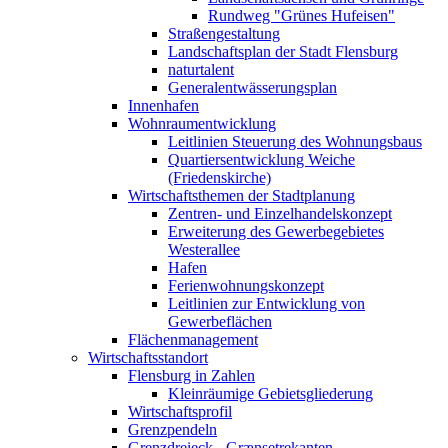
Rundweg "Grünes Hufeisen"
Straßengestaltung
Landschaftsplan der Stadt Flensburg
naturtalent
Generalentwässerungsplan
Innenhafen
Wohnraumentwicklung
Leitlinien Steuerung des Wohnungsbaus
Quartiersentwicklung Weiche
(Friedenskirche)
Wirtschaftsthemen der Stadtplanung
Zentren- und Einzelhandelskonzept
Erweiterung des Gewerbegebietes
Westerallee
Hafen
Ferienwohnungskonzept
Leitlinien zur Entwicklung von
Gewerbeflächen
Flächenmanagement
Wirtschaftsstandort
Flensburg in Zahlen
Kleinräumige Gebietsgliederung
Wirtschaftsprofil
Grenzpendeln
Grenzdreieck - Grænsetrekanten