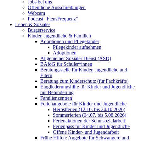
Jobs bei uns
Öffentliche Ausschreibungen
Webcam
Podcast "FlensFrequenz"
Leben & Soziales
Bürgerservice
Kinder, Jugendliche & Familien
Adoptionen und Pflegekinder
Pflegekinder aufnehmen
Adoptionen
Allgemeiner Sozialer Dienst (ASD)
BAföG für Schüler*innen
Beratungsstelle für Kinder, Jugendliche und
Eltern
Beratung zum Kinderschutz (für Fachkräfte)
Eingliederungshilfe für Kinder und Jugendliche
mit Behinderung
Familienzentren
Ferienangebote für Kinder und Jugendliche
Herbstferien (12.10. bis 24.10.2026)
Sommerferien (04.07. bis 5.08.2026)
Ferienaktionen der Schulsozialarbeit
Ferienpass für Kinder und Jugendliche
Offene Kinder- und Jugendarbeit
Frühe Hilfen: Angebote für Schwangere und