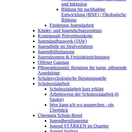
und Inklusion
Bildung für nachhaltige
Entwicklung (BNE) / Ökologische
Bildung
Förderung Jugendarbeit
Kinder- und Jugendschutzzentrum
Kommunale Präventionskette
Jugendaufbauwerk (JAW)
Jugendhilfe im Strafverfahren
Jugendhilfeplanung
Jugendzentren & Freizeiteinrichtungen
Offener Ganztag
Pflegestützpunkt: Beratung für junge, pflegende
Angehörige
Schulpsychologische Beratungsstelle
Schulsozialarbeit
Schulsozialarbeit kurz erklärt
Arbeitsweise der Schulsozialarbeit (6
Säulen)
Wen kann ich wo ansprechen - ein
Überblick
Übergang Schule-Beruf
Jugendberufsagentur
Jugend STÄRKEN im Quartier
Jugend Stärken