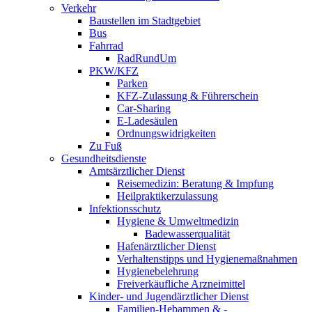
Verkehr
Baustellen im Stadtgebiet
Bus
Fahrrad
RadRundUm
PKW/KFZ
Parken
KFZ-Zulassung & Führerschein
Car-Sharing
E-Ladesäulen
Ordnungswidrigkeiten
Zu Fuß
Gesundheitsdienste
Amtsärztlicher Dienst
Reisemedizin: Beratung & Impfung
Heilpraktikerzulassung
Infektionsschutz
Hygiene & Umweltmedizin
Badewasserqualität
Hafenärztlicher Dienst
Verhaltenstipps und Hygienemaßnahmen
Hygienebelehrung
Freiverkäufliche Arzneimittel
Kinder- und Jugendärztlicher Dienst
Familien-Hebammen & -