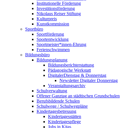
Institutionelle Förderung
Investitionsförderung
Nikolaus Reiser Stiftung
Kulturpreis
Kunstkommission
Sportbüro
Sportförderung
Sportentwicklung
Sportmeister*innen-Ehrung
Ferienschwimmen
Bildungsbüro
Bildungsplanung
Bildungsberichterstattung
Pädagogische Werkstatt
DigitalerDienstag & Donnerstag
Newsletter Digitaler Donnerstag
Veranstaltungsarchiv
Schulverwaltung
Offener Ganztag an städtischen Grundschulen
Berufsbildende Schulen
Schulwege / Schulwegpläne
Kindertagesbetreuung
Kindertagesstätten
Kindertagespflege
Jobs in Kitas