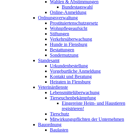
Wahlen & Abstimmungen
Bundestagswahl
Online-Anmeldung
Ordnungsverwaltung
Prostituiertenschutzgesetz
Wohnpflegeaufsicht
Stiftungen
Verkehrsüberwachung
Hunde in Flensburg
Bestattungen
Sondernutzung
Standesamt
Urkundenbestellung
Vorgeburtliche Anmeldung
Kontakt und Beratung
Heiraten in Flensburg
Veterinärdienste
Lebensmittelüberwachung
Tierseuchenbekämpfung
Eingereiste Heim- und Haustieren
registrieren!
Tierschutz
Mitwirkungspflichten der Unternehmen
Bauordnung
Baulasten