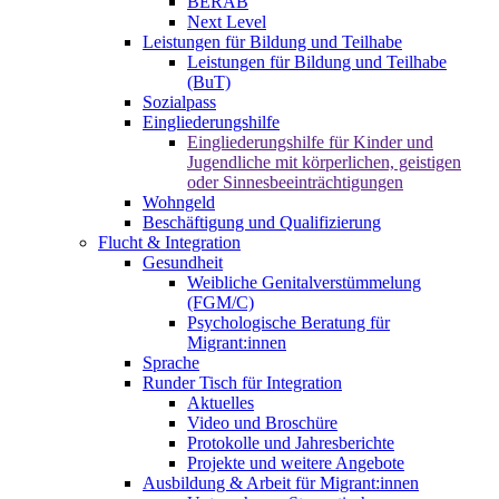
BERAB
Next Level
Leistungen für Bildung und Teilhabe
Leistungen für Bildung und Teilhabe
(BuT)
Sozialpass
Eingliederungshilfe
Eingliederungshilfe für Kinder und
Jugendliche mit körperlichen, geistigen
oder Sinnesbeeinträchtigungen
Wohngeld
Beschäftigung und Qualifizierung
Flucht & Integration
Gesundheit
Weibliche Genitalverstümmelung
(FGM/C)
Psychologische Beratung für
Migrant:innen
Sprache
Runder Tisch für Integration
Aktuelles
Video und Broschüre
Protokolle und Jahresberichte
Projekte und weitere Angebote
Ausbildung & Arbeit für Migrant:innen