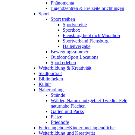
Phänomenta
Jugendzentren & Freizeiteinrichtungen
Sport
Sport treiben
Sportvereine
Sportbox
Flensburg liebt dich Marathon
Sportverband Flensburg
Hallenvergabe
Bewegungssommer
Outdoor-Sport Locations
Sport erleben
Weiterbildung & Kreativität
Stadtportrait
Bibliotheken
Kultur
Naherholung
Strände
Wälder, Naturschutzgebiet Twedter Feld,
naturnahe Flächen
Gärten und Parks
Plätze
Friedhöfe
Ferienangebote/Kinder und Jugendliche
Weiterbildung und Kreativität