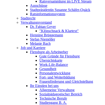
Ratsversammlung im LIVE Stream
Ausschüsse
Stadtpräsidentin Susanne Schäfer-Quäck
Ratsinformationssystem
Stadtrecht
Verwaltungsvorstand
Dr. Fabian Geyer
"Klönschnack & Klartext"
Henning Brüggemann
Stefan Niemöller
Melanie Bach
Job und Karriere
Flensburg als Arbeitgeber
Gute Gründe für Flensburg
Übersichtskarte
Work-Life-Balance
Gesundheit
Personalentwicklung
Fort- und Weiterbildung
Frauenförderung und Gleichstellung
Ihr Einstieg bei uns
Allgemeine Verwaltung
Sozialpädagogischer Bereich
Technische Berufe
Studiengang B. A.