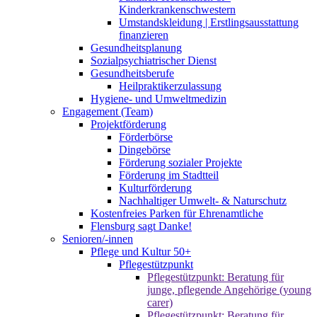
Kinderkrankenschwestern
Umstandskleidung | Erstlingsausstattung
finanzieren
Gesundheitsplanung
Sozialpsychiatrischer Dienst
Gesundheitsberufe
Heilpraktikerzulassung
Hygiene- und Umweltmedizin
Engagement (Team)
Projektförderung
Förderbörse
Dingebörse
Förderung sozialer Projekte
Förderung im Stadtteil
Kulturförderung
Nachhaltiger Umwelt- & Naturschutz
Kostenfreies Parken für Ehrenamtliche
Flensburg sagt Danke!
Senioren/-innen
Pflege und Kultur 50+
Pflegestützpunkt
Pflegestützpunkt: Beratung für
junge, pflegende Angehörige (young
carer)
Pflegestützpunkt: Beratung für