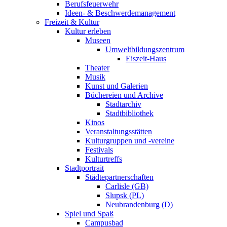
Berufsfeuerwehr
Ideen- & Beschwerdemanagement
Freizeit & Kultur
Kultur erleben
Museen
Umweltbildungszentrum
Eiszeit-Haus
Theater
Musik
Kunst und Galerien
Büchereien und Archive
Stadtarchiv
Stadtbibliothek
Kinos
Veranstaltungsstätten
Kulturgruppen und -vereine
Festivals
Kulturtreffs
Stadtportrait
Städtepartnerschaften
Carlisle (GB)
Slupsk (PL)
Neubrandenburg (D)
Spiel und Spaß
Campusbad