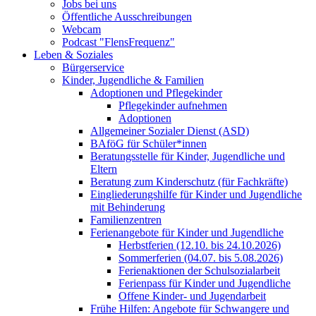
Jobs bei uns
Öffentliche Ausschreibungen
Webcam
Podcast "FlensFrequenz"
Leben & Soziales
Bürgerservice
Kinder, Jugendliche & Familien
Adoptionen und Pflegekinder
Pflegekinder aufnehmen
Adoptionen
Allgemeiner Sozialer Dienst (ASD)
BAföG für Schüler*innen
Beratungsstelle für Kinder, Jugendliche und
Eltern
Beratung zum Kinderschutz (für Fachkräfte)
Eingliederungshilfe für Kinder und Jugendliche
mit Behinderung
Familienzentren
Ferienangebote für Kinder und Jugendliche
Herbstferien (12.10. bis 24.10.2026)
Sommerferien (04.07. bis 5.08.2026)
Ferienaktionen der Schulsozialarbeit
Ferienpass für Kinder und Jugendliche
Offene Kinder- und Jugendarbeit
Frühe Hilfen: Angebote für Schwangere und