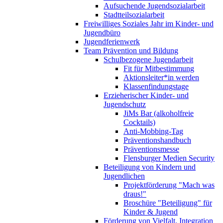
Aufsuchende Jugendsozialarbeit
Stadtteilsozialarbeit
Freiwilliges Soziales Jahr im Kinder- und
Jugendbüro
Jugendferienwerk
Team Prävention und Bildung
Schulbezogene Jugendarbeit
Fit für Mitbestimmung
Aktionsleiter*in werden
Klassenfindungstage
Erzieherischer Kinder- und
Jugendschutz
JiMs Bar (alkoholfreie
Cocktails)
Anti-Mobbing-Tag
Präventionshandbuch
Präventionsmesse
Flensburger Medien Security
Beteiligung von Kindern und
Jugendlichen
Projektförderung "Mach was
draus!"
Broschüre "Beteiligung" für
Kinder & Jugend
Förderung von Vielfalt, Integration