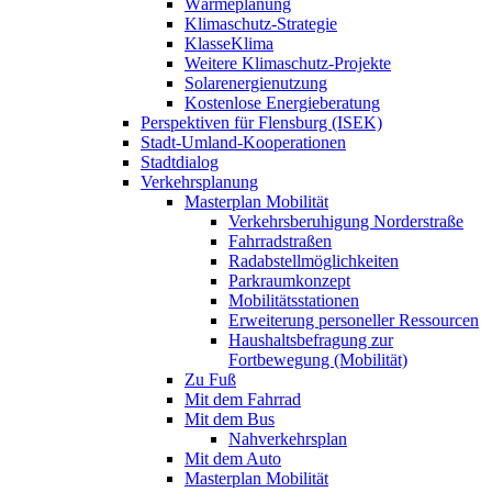
Wärmeplanung
Klimaschutz-Strategie
KlasseKlima
Weitere Klimaschutz-Projekte
Solarenergienutzung
Kostenlose Energieberatung
Perspektiven für Flensburg (ISEK)
Stadt-Umland-Kooperationen
Stadtdialog
Verkehrsplanung
Masterplan Mobilität
Verkehrsberuhigung Norderstraße
Fahrradstraßen
Radabstellmöglichkeiten
Parkraumkonzept
Mobilitätsstationen
Erweiterung personeller Ressourcen
Haushaltsbefragung zur
Fortbewegung (Mobilität)
Zu Fuß
Mit dem Fahrrad
Mit dem Bus
Nahverkehrsplan
Mit dem Auto
Masterplan Mobilität