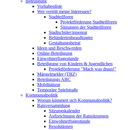
Beteiligung
Vorhabenliste
Wer vertritt meine Interessen?
Stadtteilforen
Projektförderung Stadtteilforen
Sitzungen der Stadtteilforen
Stadtschüler:innenrat
Behindertenbeauftragter
Gestaltungsbeirat
Ideen und Beschwerden
Online-Beteiligung
Einwohnerfragestunde
Beteiligung von Kindern & Jugendlichen
Projektförderung "Mach was draus!"
Mängelmelder (TBZ)
Beteiligungs ABC
Mobilitätsrat
Temporäre Spielstraße
Kommunalpolitik
Worum kümmert sich Kommunalpolitik?
Ratsversammlung
Sitzungskalender
Aufzeichnung der Ratssitzungen
Einwohnerfragestunde
Resolutionen