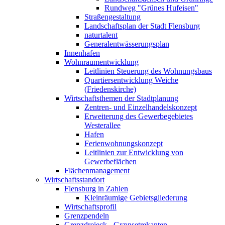
Rundweg "Grünes Hufeisen"
Straßengestaltung
Landschaftsplan der Stadt Flensburg
naturtalent
Generalentwässerungsplan
Innenhafen
Wohnraumentwicklung
Leitlinien Steuerung des Wohnungsbaus
Quartiersentwicklung Weiche
(Friedenskirche)
Wirtschaftsthemen der Stadtplanung
Zentren- und Einzelhandelskonzept
Erweiterung des Gewerbegebietes
Westerallee
Hafen
Ferienwohnungskonzept
Leitlinien zur Entwicklung von
Gewerbeflächen
Flächenmanagement
Wirtschaftsstandort
Flensburg in Zahlen
Kleinräumige Gebietsgliederung
Wirtschaftsprofil
Grenzpendeln
Grenzdreieck - Grænsetrekanten