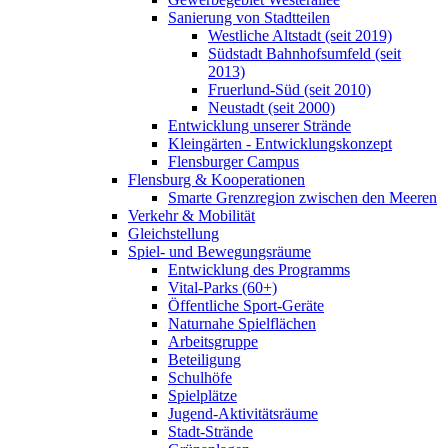
Sanierung von Stadtteilen
Westliche Altstadt (seit 2019)
Südstadt Bahnhofsumfeld (seit
2013)
Fruerlund-Süd (seit 2010)
Neustadt (seit 2000)
Entwicklung unserer Strände
Kleingärten - Entwicklungskonzept
Flensburger Campus
Flensburg & Kooperationen
Smarte Grenzregion zwischen den Meeren
Verkehr & Mobilität
Gleichstellung
Spiel- und Bewegungsräume
Entwicklung des Programms
Vital-Parks (60+)
Öffentliche Sport-Geräte
Naturnahe Spielflächen
Arbeitsgruppe
Beteiligung
Schulhöfe
Spielplätze
Jugend-Aktivitätsräume
Stadt-Strände