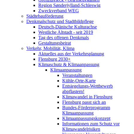
Region Sønderjylland-Schleswig
Zweckverband WEG
Städtebauförderung
Denkmalschutz und Stadtbildpflege
Deutsch-Dänische Kulturachse
Westliche Altstadt - seit 2019
Tag des offenen Denkmals
Gestaltungsbeirat
Verkehr, Mobilität, Klima
Aktuelles aus der Verkehrsplanung
Flensburg 2030+
Klimaschutz & Klimaanpassung
Klimaanpassung
Veranstaltungen
Kühle-Orte-Karte
Entsiegelungs-Wettbewerb
abpflastern!
Klimawandel in Flensburg
Flensburg passt sich an
Bundes-Förderprogramm
Klimaanpassung
Klimaanpassungskonzept
Informationen zum Schutz vor
Klimawandelrisiken