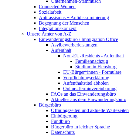
Unternehmen-Stammtisch
Connected Women
Sozialarbeit
Antirassismus + Antidiskriminierung
Begegnung der Menschen
Integrationskonzept
Unsere Ämter von A-Z
Einwanderungsbüro / Immigration Office
Asylbewerberleistungen
Aufenthalt
Non-EU-Residents - Aufenthalt
Familiennachzug
Studium in Flensburg
EU-Bürger*innen - Formulare
Verpflichtungserklärung
Aufenthaltstitel abholen
Online-Terminvereinbarung
FAQs an das Einwanderungsbüro
Aktuelles aus dem Einwanderungsbüro
Bürgerbüro
Öffnungszeiten und aktuelle Wartezeiten
Einbürgerung
Fundbüro
Bürgerbüro in leichter Sprache
Datenschutz