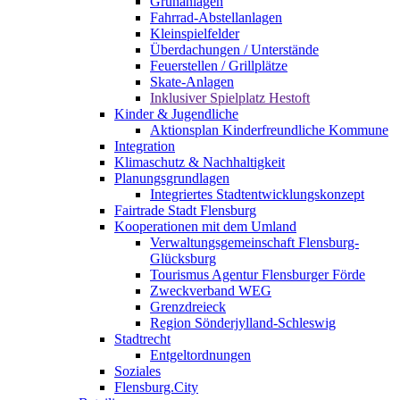
Grünanlagen
Fahrrad-Abstellanlagen
Kleinspielfelder
Überdachungen / Unterstände
Feuerstellen / Grillplätze
Skate-Anlagen
Inklusiver Spielplatz Hestoft
Kinder & Jugendliche
Aktionsplan Kinderfreundliche Kommune
Integration
Klimaschutz & Nachhaltigkeit
Planungsgrundlagen
Integriertes Stadtentwicklungskonzept
Fairtrade Stadt Flensburg
Kooperationen mit dem Umland
Verwaltungsgemeinschaft Flensburg-
Glücksburg
Tourismus Agentur Flensburger Förde
Zweckverband WEG
Grenzdreieck
Region Sönderjylland-Schleswig
Stadtrecht
Entgeltordnungen
Soziales
Flensburg.City