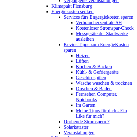
Vergangene Veranstaltungen
Klimapakt Flensburg
Energiekosten senken
Services fürs Engergiekosten sparen
Verbraucherzentrale SH
Kostenloser Stromspar-Check
Messgeräte der Stadtwerke
ausleihen
Kevins Tipps zum EnergieKosten
sparen
Heizen
Lüften
Kochen & Backen
Kühl- & Gefriergeräte
Geschirr spülen
Wäsche waschen & trocknen
Duschen & Baden
Fernseher, Computer,
Notebooks
Im Garten
Meine Tipps für dich - Ein
Like für mich?
Drohende Stromsperre?
Solarkataster
Veranstaltungen