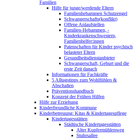
Familien
Hilfe für junge/werdende Eltern
Familienhebammen Schutzengel
Schwangerschafts(konflikt)
Offene Anlaufstellen
Familien-Hebammen, -
Kinderkrankenschwestern,
Familienhelfer:innen
Patenschaften für Kinder psychisch
belasteter Eltern
Gesundheitsdienstanbieter
Schwangerschaft, Geburt und die
erste Zeit danach
Informationen für Fachkräfte
5 Alltagstipps zum Wohlfühlen &
Abschalten
Präventionshandbuch
Konzept der Frühen Hilfen
Hilfe zur Erziehung
Kinderfreundliche Kommune
Kinderbetreuung: Kitas & Kindertagespflege
Kindertagesstätten
Städtische Kindertagesstätten
Alter Kupfermühlenweg
Stuhrsallee