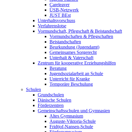
Careleaver
ÜSB-Netzwerk
JUST BEst
Unterhaltsvorschuss
Verfahrenslotse
Vormundschaft, Pflegschaft & Beistandschaft
Vormundschaften & Pflegschaften
Beistandschaften
Beurkundung (Jugendamt)
Gemeinsames Sorgerecht
Unterhalt & Vaterschaft
Zentrum für kooperative Erziehungshilfen
Beratung
Jugendsozialarbeit an Schule
Unterricht für Kranke
Temporäre Beschulung
Schulen
Grundschulen
Dänische Schulen
Förderzentren
Gemeinschaftsschulen und Gymnasien
Altes Gymnasium
Auguste-Viktoria-Schule
Fridtjof-Nansen-Schule
Fördegymnasium