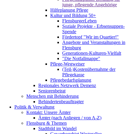
junge, pflegende Angehörige
Hilfeplanung Pflege
Kultur und Bildung 50+
FlensburgerLeben
Soziale Projekte - Erbsensuppen-
Spende
Fördertopf "Wir im Quartier!"
Angebote und Veranstaltungen in
Flensburg
Generationen-Kulturen-Vielfalt
"Die Notfallmappe"
Pflege-Wegweiser
(Teil-)Kostenübernahme der
Pflegekasse
Pflegebedarfsplanung
Regionales Netzwerk Demenz
Seniorenbeirat
Menschen mit Behinderung
Behindertenbeauftragter
Politik & Verwaltung
Kontakt: Unsere Ämter
Ämter (nach Anliegen / von A-Z)
Flensburg & Themen
Stadtbild im Wandel
Gewerbegebiet Westerallee