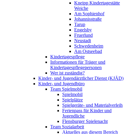
Kneipp Kindertagestätte
Weiche
Am Sophienhof
Johannisstraße
Tarup
Engelsby
Fruerlund
Neustadt
Schwedenheim
Am Ostseebad
Kindertagespflege
Informationen für Träger und
Kindertagespflegepersonen
Wer ist zuständig?
Kinder- und Jugendärztlicher Dienst (KJÄD)
Kinder- und Jugendbüro
Team Spielmobil
Spielmobil
Spielplätze
Spielgeräte- und Materialverleih
Ferienpass für Kinder und
Jugendliche
Flensburger Spielenacht
Team Sozialarbeit
Aktuelles aus diesem Bereich