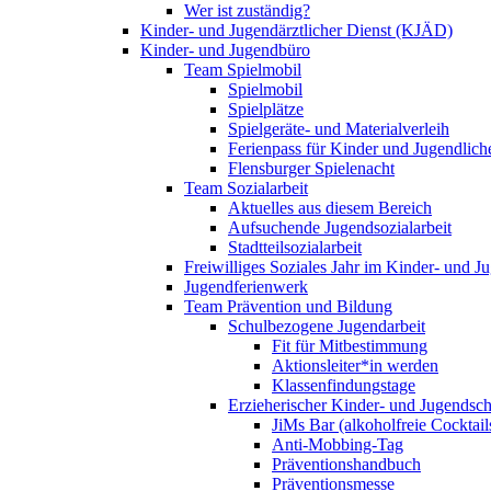
Wer ist zuständig?
Kinder- und Jugendärztlicher Dienst (KJÄD)
Kinder- und Jugendbüro
Team Spielmobil
Spielmobil
Spielplätze
Spielgeräte- und Materialverleih
Ferienpass für Kinder und Jugendlich
Flensburger Spielenacht
Team Sozialarbeit
Aktuelles aus diesem Bereich
Aufsuchende Jugendsozialarbeit
Stadtteilsozialarbeit
Freiwilliges Soziales Jahr im Kinder- und 
Jugendferienwerk
Team Prävention und Bildung
Schulbezogene Jugendarbeit
Fit für Mitbestimmung
Aktionsleiter*in werden
Klassenfindungstage
Erzieherischer Kinder- und Jugendsch
JiMs Bar (alkoholfreie Cocktail
Anti-Mobbing-Tag
Präventionshandbuch
Präventionsmesse