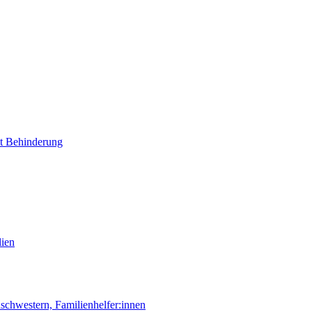
it Behinderung
lien
chwestern, Familienhelfer:innen