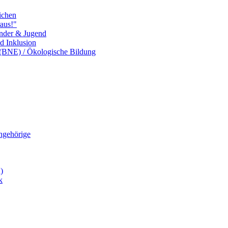
ichen
aus!"
inder & Jugend
nd Inklusion
 (BNE) / Ökologische Bildung
Angehörige
)
k