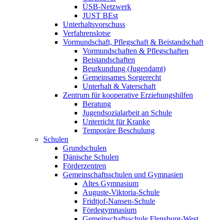
ÜSB-Netzwerk
JUST BEst
Unterhaltsvorschuss
Verfahrenslotse
Vormundschaft, Pflegschaft & Beistandschaft
Vormundschaften & Pflegschaften
Beistandschaften
Beurkundung (Jugendamt)
Gemeinsames Sorgerecht
Unterhalt & Vaterschaft
Zentrum für kooperative Erziehungshilfen
Beratung
Jugendsozialarbeit an Schule
Unterricht für Kranke
Temporäre Beschulung
Schulen
Grundschulen
Dänische Schulen
Förderzentren
Gemeinschaftsschulen und Gymnasien
Altes Gymnasium
Auguste-Viktoria-Schule
Fridtjof-Nansen-Schule
Fördegymnasium
Gemeinschaftsschule Flensburg-West