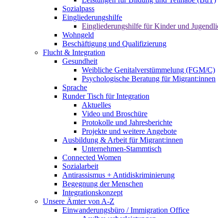
Sozialpass
Eingliederungshilfe
Eingliederungshilfe für Kinder und Jugendli
Wohngeld
Beschäftigung und Qualifizierung
Flucht & Integration
Gesundheit
Weibliche Genitalverstümmelung (FGM/C)
Psychologische Beratung für Migrant:innen
Sprache
Runder Tisch für Integration
Aktuelles
Video und Broschüre
Protokolle und Jahresberichte
Projekte und weitere Angebote
Ausbildung & Arbeit für Migrant:innen
Unternehmen-Stammtisch
Connected Women
Sozialarbeit
Antirassismus + Antidiskriminierung
Begegnung der Menschen
Integrationskonzept
Unsere Ämter von A-Z
Einwanderungsbüro / Immigration Office