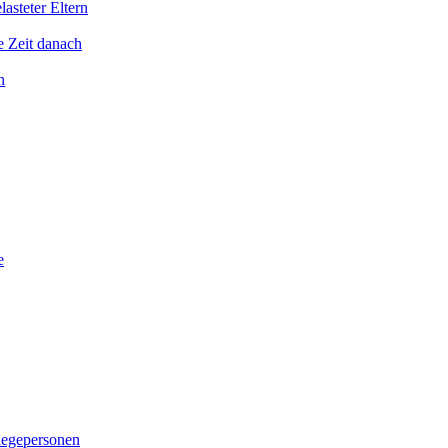
asteter Eltern
e Zeit danach
n
e
legepersonen