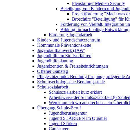
Flensburger Medien Security
Beteiligung von Kindern und Jugendl
Projektförderung "Mach was dr
Broschüre "Beteiligung" für K
Förderung von Vielfalt, Integration u
Bildung für nachhaltige Entwicklung
Förderung Jugendarbeit
Kinder- und Jugendschutzzentrum
Kommunale Präventionskette
Jugendaufbauwerk (JAW)
Jugendhilfe im Strafverfahren
Jugendhilfeplanung
Jugendzentren & Freizeiteinrichtungen
Offener Ganztag
Pflegestützpunkt: Beratung für junge, pflegende 
Schulpsychologische Beratungsstelle
Schulsozialarbeit
Schulsozialarbeit kurz erklärt
Arbeitsweise der Schulsozialarbeit (6 Säulen
Wen kann ich wo ansprechen - ein Überblic
Übergang Schule-Beruf
Jugendberufsagentur
Jugend STÄRKEN im Quartier
Jugend Stärken
Careleaver