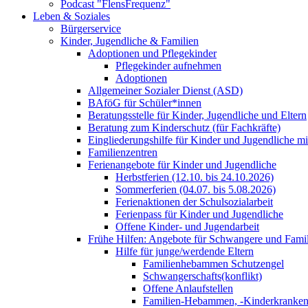
Podcast "FlensFrequenz"
Leben & Soziales
Bürgerservice
Kinder, Jugendliche & Familien
Adoptionen und Pflegekinder
Pflegekinder aufnehmen
Adoptionen
Allgemeiner Sozialer Dienst (ASD)
BAföG für Schüler*innen
Beratungsstelle für Kinder, Jugendliche und Eltern
Beratung zum Kinderschutz (für Fachkräfte)
Eingliederungshilfe für Kinder und Jugendliche m
Familienzentren
Ferienangebote für Kinder und Jugendliche
Herbstferien (12.10. bis 24.10.2026)
Sommerferien (04.07. bis 5.08.2026)
Ferienaktionen der Schulsozialarbeit
Ferienpass für Kinder und Jugendliche
Offene Kinder- und Jugendarbeit
Frühe Hilfen: Angebote für Schwangere und Fami
Hilfe für junge/werdende Eltern
Familienhebammen Schutzengel
Schwangerschafts(konflikt)
Offene Anlaufstellen
Familien-Hebammen, -Kinderkrankens