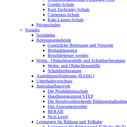
Goethe-Schule
Kurt-Tucholsky-Schule
Comenius-Schule
Käte-Lassen-Schule
Privatschulen
Soziales
Sozialatlas
Betreuungsbehörde
Gesetzliche Betreuung und Vorsorge
Beglaubigungen
Berufsbetreuer werden
Wohn-, Obdachlosenhilfe und Schuldnerberatung
Wohn- und Obdachlosenhilfe
Schuldnerberatung
Ausbildungsförderung (BAföG)
Unterhaltsvorschuss
Jugendaufbauwerk
Die Produktionsschule
Handlungskonzept STEP
Die Berufsvorbereitende Bildungsmaßnahm
Das Assessmentcenter
BERAB
Next Level
Leistungen für Bildung und Teilhabe
Leistungen für Bildung und Teilhabe (BuT)