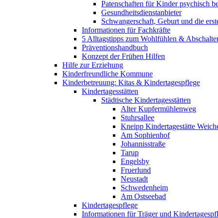
Patenschaften für Kinder psychisch bel
Gesundheitsdienstanbieter
Schwangerschaft, Geburt und die erst
Informationen für Fachkräfte
5 Alltagstipps zum Wohlfühlen & Abschalte
Präventionshandbuch
Konzept der Frühen Hilfen
Hilfe zur Erziehung
Kinderfreundliche Kommune
Kinderbetreuung: Kitas & Kindertagespflege
Kindertagesstätten
Städtische Kindertagesstätten
Alter Kupfermühlenweg
Stuhrsallee
Kneipp Kindertagestätte Weich
Am Sophienhof
Johannisstraße
Tarup
Engelsby
Fruerlund
Neustadt
Schwedenheim
Am Ostseebad
Kindertagespflege
Informationen für Träger und Kindertagespf