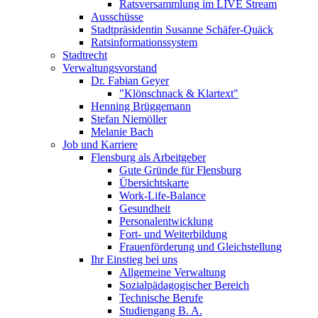
Ratsversammlung im LIVE Stream
Ausschüsse
Stadtpräsidentin Susanne Schäfer-Quäck
Ratsinformationssystem
Stadtrecht
Verwaltungsvorstand
Dr. Fabian Geyer
"Klönschnack & Klartext"
Henning Brüggemann
Stefan Niemöller
Melanie Bach
Job und Karriere
Flensburg als Arbeitgeber
Gute Gründe für Flensburg
Übersichtskarte
Work-Life-Balance
Gesundheit
Personalentwicklung
Fort- und Weiterbildung
Frauenförderung und Gleichstellung
Ihr Einstieg bei uns
Allgemeine Verwaltung
Sozialpädagogischer Bereich
Technische Berufe
Studiengang B. A.