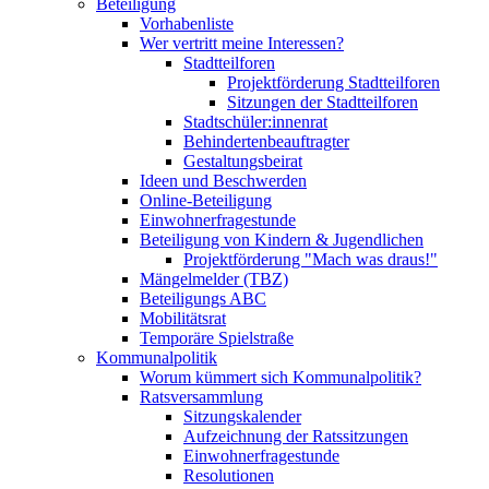
Beteiligung
Vorhabenliste
Wer vertritt meine Interessen?
Stadtteilforen
Projektförderung Stadtteilforen
Sitzungen der Stadtteilforen
Stadtschüler:innenrat
Behindertenbeauftragter
Gestaltungsbeirat
Ideen und Beschwerden
Online-Beteiligung
Einwohnerfragestunde
Beteiligung von Kindern & Jugendlichen
Projektförderung "Mach was draus!"
Mängelmelder (TBZ)
Beteiligungs ABC
Mobilitätsrat
Temporäre Spielstraße
Kommunalpolitik
Worum kümmert sich Kommunalpolitik?
Ratsversammlung
Sitzungskalender
Aufzeichnung der Ratssitzungen
Einwohnerfragestunde
Resolutionen