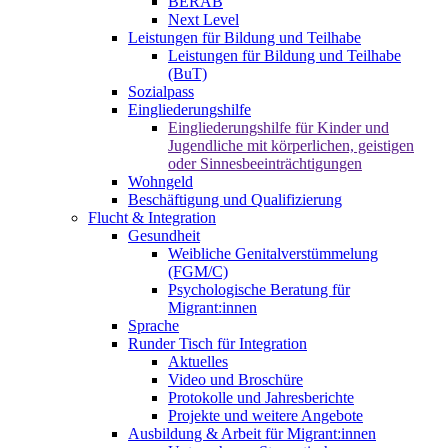
BERAB
Next Level
Leistungen für Bildung und Teilhabe
Leistungen für Bildung und Teilhabe
(BuT)
Sozialpass
Eingliederungshilfe
Eingliederungshilfe für Kinder und
Jugendliche mit körperlichen, geistigen
oder Sinnesbeeinträchtigungen
Wohngeld
Beschäftigung und Qualifizierung
Flucht & Integration
Gesundheit
Weibliche Genitalverstümmelung
(FGM/C)
Psychologische Beratung für
Migrant:innen
Sprache
Runder Tisch für Integration
Aktuelles
Video und Broschüre
Protokolle und Jahresberichte
Projekte und weitere Angebote
Ausbildung & Arbeit für Migrant:innen