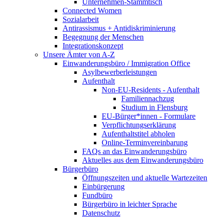
Unternehmen-Stammtisch
Connected Women
Sozialarbeit
Antirassismus + Antidiskriminierung
Begegnung der Menschen
Integrationskonzept
Unsere Ämter von A-Z
Einwanderungsbüro / Immigration Office
Asylbewerberleistungen
Aufenthalt
Non-EU-Residents - Aufenthalt
Familiennachzug
Studium in Flensburg
EU-Bürger*innen - Formulare
Verpflichtungserklärung
Aufenthaltstitel abholen
Online-Terminvereinbarung
FAQs an das Einwanderungsbüro
Aktuelles aus dem Einwanderungsbüro
Bürgerbüro
Öffnungszeiten und aktuelle Wartezeiten
Einbürgerung
Fundbüro
Bürgerbüro in leichter Sprache
Datenschutz