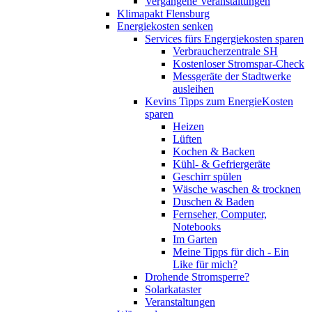
Vergangene Veranstaltungen
Klimapakt Flensburg
Energiekosten senken
Services fürs Engergiekosten sparen
Verbraucherzentrale SH
Kostenloser Stromspar-Check
Messgeräte der Stadtwerke
ausleihen
Kevins Tipps zum EnergieKosten
sparen
Heizen
Lüften
Kochen & Backen
Kühl- & Gefriergeräte
Geschirr spülen
Wäsche waschen & trocknen
Duschen & Baden
Fernseher, Computer,
Notebooks
Im Garten
Meine Tipps für dich - Ein
Like für mich?
Drohende Stromsperre?
Solarkataster
Veranstaltungen