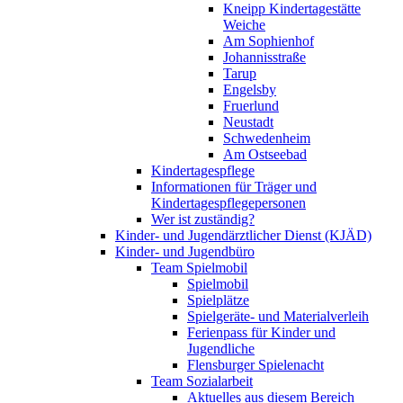
Kneipp Kindertagestätte
Weiche
Am Sophienhof
Johannisstraße
Tarup
Engelsby
Fruerlund
Neustadt
Schwedenheim
Am Ostseebad
Kindertagespflege
Informationen für Träger und
Kindertagespflegepersonen
Wer ist zuständig?
Kinder- und Jugendärztlicher Dienst (KJÄD)
Kinder- und Jugendbüro
Team Spielmobil
Spielmobil
Spielplätze
Spielgeräte- und Materialverleih
Ferienpass für Kinder und
Jugendliche
Flensburger Spielenacht
Team Sozialarbeit
Aktuelles aus diesem Bereich