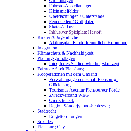
Grünanlagen
Fahrrad-Abstellanlagen
Kleinspielfelder
Überdachungen / Unterstände
Feuerstellen / Grillplätze
Skate-Anlagen
Inklusiver Spielplatz Hestoft
Kinder & Jugendliche
Aktionsplan Kinderfreundliche Kommune
Integration
Klimaschutz & Nachhaltigkeit
Planungsgrundlagen
Integriertes Stadtentwicklungskonzept
Fairtrade Stadt Flensburg
Kooperationen mit dem Umland
Verwaltungsgemeinschaft Flensburg-
Glücksburg
Tourismus Agentur Flensburger Förde
Zweckverband WEG
Grenzdreieck
Region Sönderjylland-Schleswig
Stadtrecht
Entgeltordnungen
Soziales
Flensburg.City