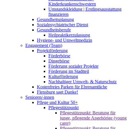
Kinderkrankenschwestern
Umstandskleidung | Erstlingsausstattung
finanzieren
Gesundheitsplanung
Sozialpsychiatrischer Dienst
Gesundheitsberufe
Heilpraktikerzulassung
Hygiene- und Umweltmedizin
Engagement (Team)
Projektförderung
Förderbörse
Dingebörse
Förderung sozialer Projekte
Förderung im Stadtteil
Kulturförderung
Nachhaltiger Umwelt- & Naturschutz
Kostenfreies Parken für Ehrenamtliche
Flensburg sagt Danke!
Senioren/-innen
Pflege und Kultur 50+
Pflegestützpunkt
Pflegestützpunkt: Beratung für
junge, pflegende Angehörige (young
carer)
Pflegestützpunkt: Beratung für