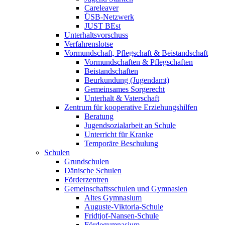
Careleaver
ÜSB-Netzwerk
JUST BEst
Unterhaltsvorschuss
Verfahrenslotse
Vormundschaft, Pflegschaft & Beistandschaft
Vormundschaften & Pflegschaften
Beistandschaften
Beurkundung (Jugendamt)
Gemeinsames Sorgerecht
Unterhalt & Vaterschaft
Zentrum für kooperative Erziehungshilfen
Beratung
Jugendsozialarbeit an Schule
Unterricht für Kranke
Temporäre Beschulung
Schulen
Grundschulen
Dänische Schulen
Förderzentren
Gemeinschaftsschulen und Gymnasien
Altes Gymnasium
Auguste-Viktoria-Schule
Fridtjof-Nansen-Schule
Fördegymnasium