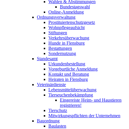
Wahlen & Abstimmungen
Bundestagswahl
Online-Anmeldung
Ordnungsverwaltung
Prostituiertenschutzgesetz
Wohnpflegeaufsicht
Stiftungen
Verkehrsüberwachung
Hunde in Flensburg
Bestattungen
Sondernutzung
Standesamt
Urkundenbestellung
Vorgeburtliche Anmeldung
Kontakt und Beratung
Heiraten in Flensburg
Veterinärdienste
Lebensmittelüberwachung
Tierseuchenbekämpfung
Eingereiste Heim- und Haustieren
registrieren!
Tierschutz
Mitwirkungspflichten der Unternehmen
Bauordnung
Baulasten