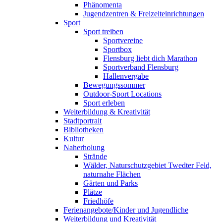
Phänomenta
Jugendzentren & Freizeiteinrichtungen
Sport
Sport treiben
Sportvereine
Sportbox
Flensburg liebt dich Marathon
Sportverband Flensburg
Hallenvergabe
Bewegungssommer
Outdoor-Sport Locations
Sport erleben
Weiterbildung & Kreativität
Stadtportrait
Bibliotheken
Kultur
Naherholung
Strände
Wälder, Naturschutzgebiet Twedter Feld,
naturnahe Flächen
Gärten und Parks
Plätze
Friedhöfe
Ferienangebote/Kinder und Jugendliche
Weiterbildung und Kreativität