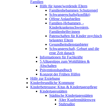
Familien
Hilfe für junge/werdende Eltern
Familienhebammen Schutzengel
Schwangerschafts(konflikt)
Offene Anlaufstellen
Familien-Hebammen, -
Kinderkrankenschwestern,
Familienhelfer:innen
Patenschaften für Kinder psychisch
belasteter Eltern
Gesundheitsdienstanbieter
Schwangerschaft, Geburt und die
erste Zeit danach
Informationen für Fachkräfte
5 Alltagstipps zum Wohlfühlen &
Abschalten
Präventionshandbuch
Konzept der Frühen Hilfen
Hilfe zur Erziehung
Kinderfreundliche Kommune
Kinderbetreuung: Kitas & Kindertagespflege
Kindertagesstätten
Städtische Kindertagesstätten
Alter Kupfermühlenweg
Stuhrsallee