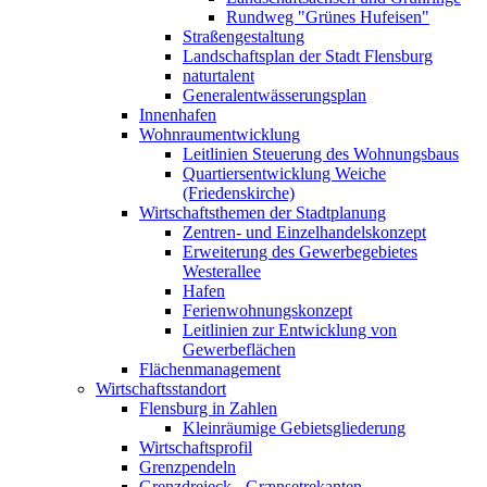
Rundweg "Grünes Hufeisen"
Straßengestaltung
Landschaftsplan der Stadt Flensburg
naturtalent
Generalentwässerungsplan
Innenhafen
Wohnraumentwicklung
Leitlinien Steuerung des Wohnungsbaus
Quartiersentwicklung Weiche
(Friedenskirche)
Wirtschaftsthemen der Stadtplanung
Zentren- und Einzelhandelskonzept
Erweiterung des Gewerbegebietes
Westerallee
Hafen
Ferienwohnungskonzept
Leitlinien zur Entwicklung von
Gewerbeflächen
Flächenmanagement
Wirtschaftsstandort
Flensburg in Zahlen
Kleinräumige Gebietsgliederung
Wirtschaftsprofil
Grenzpendeln
Grenzdreieck - Grænsetrekanten