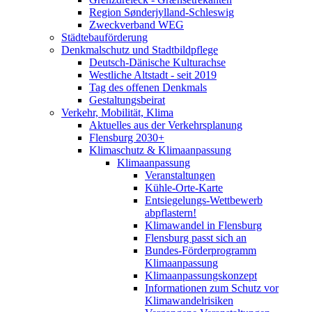
Region Sønderjylland-Schleswig
Zweckverband WEG
Städtebauförderung
Denkmalschutz und Stadtbildpflege
Deutsch-Dänische Kulturachse
Westliche Altstadt - seit 2019
Tag des offenen Denkmals
Gestaltungsbeirat
Verkehr, Mobilität, Klima
Aktuelles aus der Verkehrsplanung
Flensburg 2030+
Klimaschutz & Klimaanpassung
Klimaanpassung
Veranstaltungen
Kühle-Orte-Karte
Entsiegelungs-Wettbewerb
abpflastern!
Klimawandel in Flensburg
Flensburg passt sich an
Bundes-Förderprogramm
Klimaanpassung
Klimaanpassungskonzept
Informationen zum Schutz vor
Klimawandelrisiken