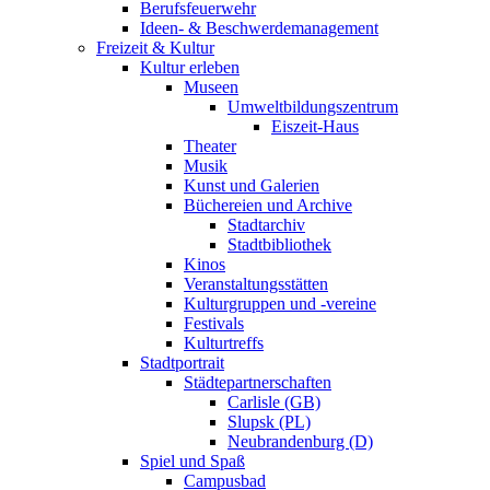
Berufsfeuerwehr
Ideen- & Beschwerdemanagement
Freizeit & Kultur
Kultur erleben
Museen
Umweltbildungszentrum
Eiszeit-Haus
Theater
Musik
Kunst und Galerien
Büchereien und Archive
Stadtarchiv
Stadtbibliothek
Kinos
Veranstaltungsstätten
Kulturgruppen und -vereine
Festivals
Kulturtreffs
Stadtportrait
Städtepartnerschaften
Carlisle (GB)
Slupsk (PL)
Neubrandenburg (D)
Spiel und Spaß
Campusbad