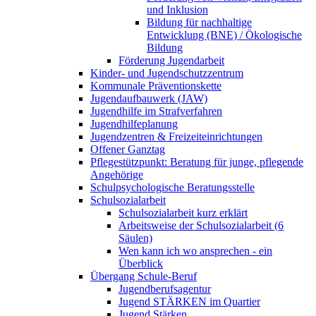
und Inklusion
Bildung für nachhaltige
Entwicklung (BNE) / Ökologische
Bildung
Förderung Jugendarbeit
Kinder- und Jugendschutzzentrum
Kommunale Präventionskette
Jugendaufbauwerk (JAW)
Jugendhilfe im Strafverfahren
Jugendhilfeplanung
Jugendzentren & Freizeiteinrichtungen
Offener Ganztag
Pflegestützpunkt: Beratung für junge, pflegende
Angehörige
Schulpsychologische Beratungsstelle
Schulsozialarbeit
Schulsozialarbeit kurz erklärt
Arbeitsweise der Schulsozialarbeit (6
Säulen)
Wen kann ich wo ansprechen - ein
Überblick
Übergang Schule-Beruf
Jugendberufsagentur
Jugend STÄRKEN im Quartier
Jugend Stärken