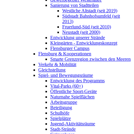
Sanierung von Stadtteilen
Westliche Altstadt (seit 2019)
Südstadt Bahnhofsumfeld (seit
2013)
Fruerlund-Süd (seit 2010)
Neustadt (seit 2000)
Entwicklung unserer Strände
Kleingärten - Entwicklungskonzept
Flensburger Campus
Flensburg & Kooperationen
Smarte Grenzregion zwischen den Meeren
Verkehr & Mobilität
Gleichstellung
Spiel- und Bewegungsräume
Entwicklung des Programms
Vital-Parks (60+)
Öffentliche Sport-Geräte
Naturnahe Spielflächen
Arbeitsgruppe
Beteiligung
Schulhöfe
Spielplätze
Jugend-Aktivitätsräume
Stadt-Strände