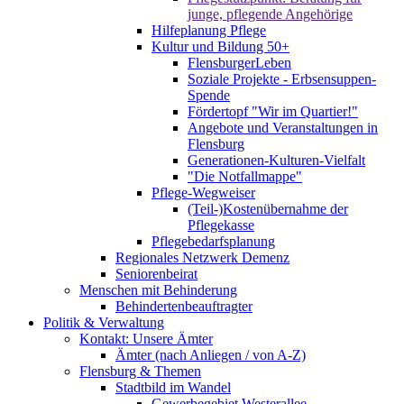
junge, pflegende Angehörige
Hilfeplanung Pflege
Kultur und Bildung 50+
FlensburgerLeben
Soziale Projekte - Erbsensuppen-
Spende
Fördertopf "Wir im Quartier!"
Angebote und Veranstaltungen in
Flensburg
Generationen-Kulturen-Vielfalt
"Die Notfallmappe"
Pflege-Wegweiser
(Teil-)Kostenübernahme der
Pflegekasse
Pflegebedarfsplanung
Regionales Netzwerk Demenz
Seniorenbeirat
Menschen mit Behinderung
Behindertenbeauftragter
Politik & Verwaltung
Kontakt: Unsere Ämter
Ämter (nach Anliegen / von A-Z)
Flensburg & Themen
Stadtbild im Wandel
Gewerbegebiet Westerallee