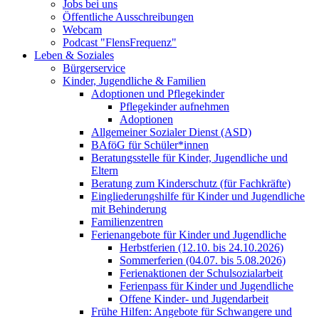
Jobs bei uns
Öffentliche Ausschreibungen
Webcam
Podcast "FlensFrequenz"
Leben & Soziales
Bürgerservice
Kinder, Jugendliche & Familien
Adoptionen und Pflegekinder
Pflegekinder aufnehmen
Adoptionen
Allgemeiner Sozialer Dienst (ASD)
BAföG für Schüler*innen
Beratungsstelle für Kinder, Jugendliche und
Eltern
Beratung zum Kinderschutz (für Fachkräfte)
Eingliederungshilfe für Kinder und Jugendliche
mit Behinderung
Familienzentren
Ferienangebote für Kinder und Jugendliche
Herbstferien (12.10. bis 24.10.2026)
Sommerferien (04.07. bis 5.08.2026)
Ferienaktionen der Schulsozialarbeit
Ferienpass für Kinder und Jugendliche
Offene Kinder- und Jugendarbeit
Frühe Hilfen: Angebote für Schwangere und