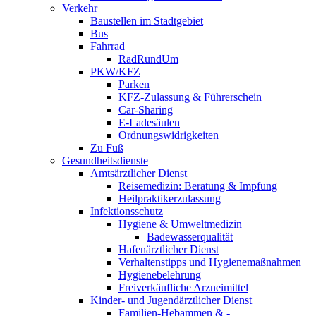
Verkehr
Baustellen im Stadtgebiet
Bus
Fahrrad
RadRundUm
PKW/KFZ
Parken
KFZ-Zulassung & Führerschein
Car-Sharing
E-Ladesäulen
Ordnungswidrigkeiten
Zu Fuß
Gesundheitsdienste
Amtsärztlicher Dienst
Reisemedizin: Beratung & Impfung
Heilpraktikerzulassung
Infektionsschutz
Hygiene & Umweltmedizin
Badewasserqualität
Hafenärztlicher Dienst
Verhaltenstipps und Hygienemaßnahmen
Hygienebelehrung
Freiverkäufliche Arzneimittel
Kinder- und Jugendärztlicher Dienst
Familien-Hebammen & -