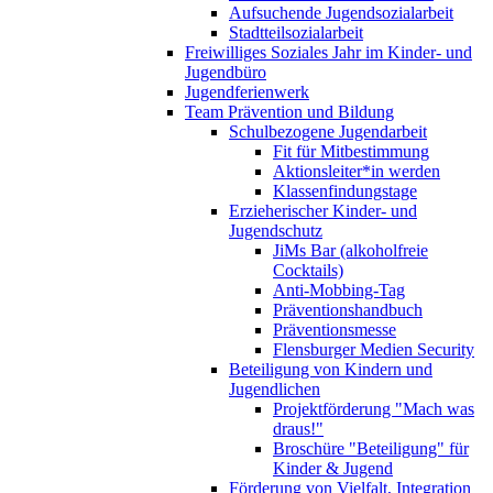
Aufsuchende Jugendsozialarbeit
Stadtteilsozialarbeit
Freiwilliges Soziales Jahr im Kinder- und
Jugendbüro
Jugendferienwerk
Team Prävention und Bildung
Schulbezogene Jugendarbeit
Fit für Mitbestimmung
Aktionsleiter*in werden
Klassenfindungstage
Erzieherischer Kinder- und
Jugendschutz
JiMs Bar (alkoholfreie
Cocktails)
Anti-Mobbing-Tag
Präventionshandbuch
Präventionsmesse
Flensburger Medien Security
Beteiligung von Kindern und
Jugendlichen
Projektförderung "Mach was
draus!"
Broschüre "Beteiligung" für
Kinder & Jugend
Förderung von Vielfalt, Integration