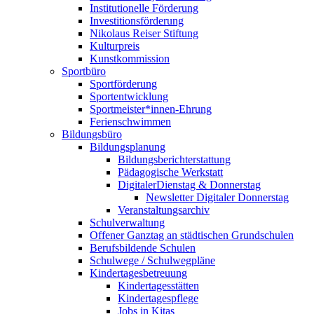
Institutionelle Förderung
Investitionsförderung
Nikolaus Reiser Stiftung
Kulturpreis
Kunstkommission
Sportbüro
Sportförderung
Sportentwicklung
Sportmeister*innen-Ehrung
Ferienschwimmen
Bildungsbüro
Bildungsplanung
Bildungsberichterstattung
Pädagogische Werkstatt
DigitalerDienstag & Donnerstag
Newsletter Digitaler Donnerstag
Veranstaltungsarchiv
Schulverwaltung
Offener Ganztag an städtischen Grundschulen
Berufsbildende Schulen
Schulwege / Schulwegpläne
Kindertagesbetreuung
Kindertagesstätten
Kindertagespflege
Jobs in Kitas