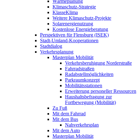
Wärmeplanung
Klimaschutz-Strategie
KlasseKlima
Weitere Klimaschutz-Projekte
Solarenergienutzung
Kostenlose Energieberatung
Perspektiven für Flensburg (ISEK)
Stadt-Umland-Kooperationen
Stadtdialog
Verkehrsplanung
Masterplan Mobilität
Verkehrsberuhigung Norderstraße
Fahrradstraßen
Radabstellmöglichkeiten
Parkraumkonzept
Mobilitätsstationen
Erweiterung personeller Ressourcen
Haushaltsbefragung zur
Fortbewegung (Mobilität)
Zu Fuß
Mit dem Fahrrad
Mit dem Bus
Nahverkehrsplan
Mit dem Auto
Masterplan Mobilität