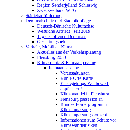
Region Sønderjylland-Schleswig
Zweckverband WEG
Städtebauförderung
Denkmalschutz und Stadtbildpflege
Deutsch-Dänische Kulturachse
Westliche Altstadt - seit 2019
Tag des offenen Denkmals
Gestaltungsbeirat
Verkehr, Mobilität, Klima
Aktuelles aus der Verkehrsplanung
Flensburg 2030+
Klimaschutz & Klimaanpassung
Klimaanpassung
Veranstaltungen
Kühle-Orte-Karte
Entsiegelungs-Wettbewerb
abpflastern!
Klimawandel in Flensburg
Flensburg passt sich an
Bundes-Förderprogramm
Klimaanpassung
Klimaanpassungskonzept
Informationen zum Schutz vor
Klimawandelrisiken