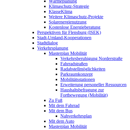
Wärmeplanung
Klimaschutz-Strategie
KlasseKlima
Weitere Klimaschutz-Projekte
Solarenergienutzung
Kostenlose Energieberatung
Perspektiven für Flensburg (ISEK)
Stadt-Umland-Kooperationen
Stadtdialog
Verkehrsplanung
Masterplan Mobilität
Verkehrsberuhigung Norderstraße
Fahrradstraßen
Radabstellmöglichkeiten
Parkraumkonzept
Mobilitätsstationen
Erweiterung personeller Ressourcen
Haushaltsbefragung zur
Fortbewegung (Mobilität)
Zu Fuß
Mit dem Fahrrad
Mit dem Bus
Nahverkehrsplan
Mit dem Auto
Masterplan Mobilität