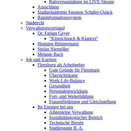
Ratsversammlung im LIVE Stream
Ausschüsse
Stadtpräsidentin Susanne Schäfer-Quäck
Ratsinformationssystem
Stadtrecht
Verwaltungsvorstand
Dr. Fabian Geyer
"Klönschnack & Klartext"
Henning Brüggemann
Stefan Niemöller
Melanie Bach
Job und Karriere
Flensburg als Arbeitgeber
Gute Gründe für Flensburg
Übersichtskarte
Work-Life-Balance
Gesundheit
Personalentwicklung
Fort- und Weiterbildung
Frauenförderung und Gleichstellung
Ihr Einstieg bei uns
Allgemeine Verwaltung
Sozialpädagogischer Bereich
Technische Berufe
Studiengang B. A.