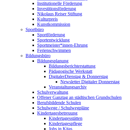
Institutionelle Förderung
Investitionsförderung
Nikolaus Reiser Stiftung
Kulturpreis
Kunstkommission
Sportbüro
Sportförderung
Sportentwicklung
Sportmeister*innen-Ehrung
Ferienschwimmen
Bildungsbüro
Bildungsplanung
Bildungsberichterstattung
Pädagogische Werkstatt
DigitalerDienstag & Donnerstag
Newsletter Digitaler Donnerstag
Veranstaltungsarchiv
Schulverwaltung
Offener Ganztag an städtischen Grundschulen
Berufsbildende Schulen
Schulwege / Schulwegpläne
Kindertagesbetreuung
Kindertagesstätten
Kindertagespflege
Jobs in Kitas