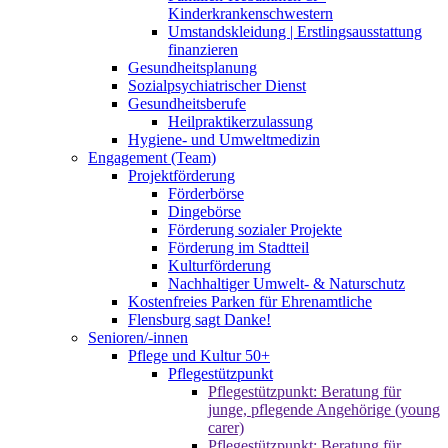
Kinderkrankenschwestern
Umstandskleidung | Erstlingsausstattung
finanzieren
Gesundheitsplanung
Sozialpsychiatrischer Dienst
Gesundheitsberufe
Heilpraktikerzulassung
Hygiene- und Umweltmedizin
Engagement (Team)
Projektförderung
Förderbörse
Dingebörse
Förderung sozialer Projekte
Förderung im Stadtteil
Kulturförderung
Nachhaltiger Umwelt- & Naturschutz
Kostenfreies Parken für Ehrenamtliche
Flensburg sagt Danke!
Senioren/-innen
Pflege und Kultur 50+
Pflegestützpunkt
Pflegestützpunkt: Beratung für
junge, pflegende Angehörige (young
carer)
Pflegestützpunkt: Beratung für