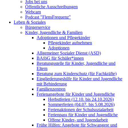
Jobs bei uns
Öffentliche Ausschreibungen
Webcam
Podcast "FlensFrequenz"
Leben & Soziales
Bürgerservice
Kinder, Jugendliche & Familien
Adoptionen und Pflegekinder
Pflegekinder aufnehmen
Adoptionen
Allgemeiner Sozialer Dienst (ASD)
BAföG für Schüler*innen
Beratungsstelle für Kinder, Jugendliche und
Eltern
Beratung zum Kinderschutz (für Fachkräfte)
Eingliederungshilfe für Kinder und Jugendliche
mit Behinderung
Familienzentren
Ferienangebote für Kinder und Jugendliche
Herbstferien (12.10. bis 24.10.2026)
Sommerferien (04.07. bis 5.08.2026)
Ferienaktionen der Schulsozialarbeit
Ferienpass für Kinder und Jugendliche
Offene Kinder- und Jugendarbeit
Frühe Hilfen: Angebote für Schwangere und