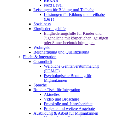
BERAB
Next Level
Leistungen für Bildung und Teilhabe
Leistungen für Bildung und Teilhabe
(BuT)
Sozialpass
Eingliederungshilfe
Eingliederungshilfe für Kinder und
Jugendliche mit körperlichen, geistigen
oder Sinnesbeeinträchtigungen
Wohngeld
Beschäftigung und Qualifizierung
Flucht & Integration
Gesundheit
Weibliche Genitalverstümmelung
(FGM/C)
Psychologische Beratung für
Migrant:innen
Sprache
Runder Tisch für Integration
Aktuelles
Video und Broschüre
Protokolle und Jahresberichte
Projekte und weitere Angebote
Ausbildung & Arbeit für Migrant:innen