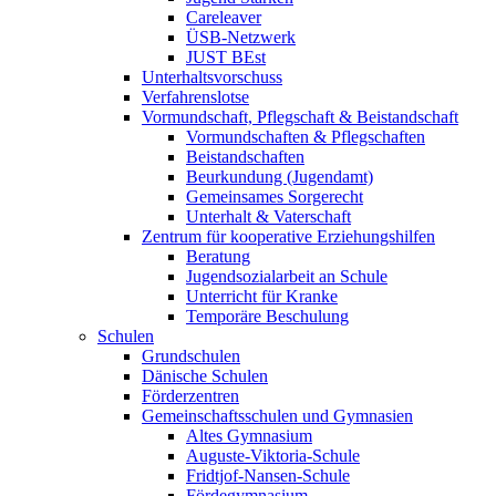
Careleaver
ÜSB-Netzwerk
JUST BEst
Unterhaltsvorschuss
Verfahrenslotse
Vormundschaft, Pflegschaft & Beistandschaft
Vormundschaften & Pflegschaften
Beistandschaften
Beurkundung (Jugendamt)
Gemeinsames Sorgerecht
Unterhalt & Vaterschaft
Zentrum für kooperative Erziehungshilfen
Beratung
Jugendsozialarbeit an Schule
Unterricht für Kranke
Temporäre Beschulung
Schulen
Grundschulen
Dänische Schulen
Förderzentren
Gemeinschaftsschulen und Gymnasien
Altes Gymnasium
Auguste-Viktoria-Schule
Fridtjof-Nansen-Schule
Fördegymnasium