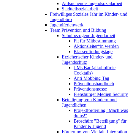
Aufsuchende Jugendsozialarbeit
Stadtteilsozialarbeit
Freiwilliges Soziales Jahr im Kinder- und
Jugendbüro
Jugendferienwerk
Team Prävention und Bildung
Schulbezogene Jugendarbeit
Fit für Mitbestimmung
Aktionsleiter*in werden
Klassenfindungstage
Erzieherischer Kinder- und
Jugendschutz
JiMs Bar (alkoholfreie
Cocktails)
Anti-Mobbing-Tag
Präventionshandbuch
Präventionsmesse
Flensburger Medien Security
Beteiligung von Kindern und
Jugendlichen
Projektförderung "Mach was
draus!"
Broschüre "Beteiligung" für
Kinder & Jugend
Förderung von Vielfalt, Integration