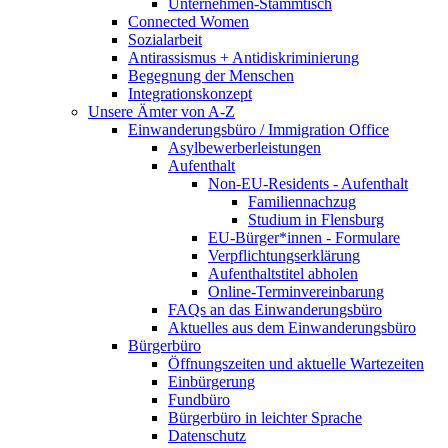
Unternehmen-Stammtisch
Connected Women
Sozialarbeit
Antirassismus + Antidiskriminierung
Begegnung der Menschen
Integrationskonzept
Unsere Ämter von A-Z
Einwanderungsbüro / Immigration Office
Asylbewerberleistungen
Aufenthalt
Non-EU-Residents - Aufenthalt
Familiennachzug
Studium in Flensburg
EU-Bürger*innen - Formulare
Verpflichtungserklärung
Aufenthaltstitel abholen
Online-Terminvereinbarung
FAQs an das Einwanderungsbüro
Aktuelles aus dem Einwanderungsbüro
Bürgerbüro
Öffnungszeiten und aktuelle Wartezeiten
Einbürgerung
Fundbüro
Bürgerbüro in leichter Sprache
Datenschutz