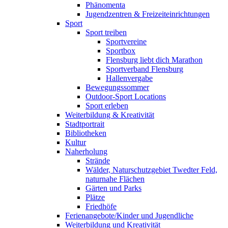
Phänomenta
Jugendzentren & Freizeiteinrichtungen
Sport
Sport treiben
Sportvereine
Sportbox
Flensburg liebt dich Marathon
Sportverband Flensburg
Hallenvergabe
Bewegungssommer
Outdoor-Sport Locations
Sport erleben
Weiterbildung & Kreativität
Stadtportrait
Bibliotheken
Kultur
Naherholung
Strände
Wälder, Naturschutzgebiet Twedter Feld,
naturnahe Flächen
Gärten und Parks
Plätze
Friedhöfe
Ferienangebote/Kinder und Jugendliche
Weiterbildung und Kreativität