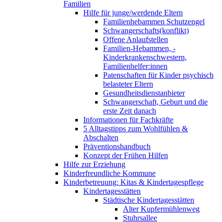
Familien
Hilfe für junge/werdende Eltern
Familienhebammen Schutzengel
Schwangerschafts(konflikt)
Offene Anlaufstellen
Familien-Hebammen, -
Kinderkrankenschwestern,
Familienhelfer:innen
Patenschaften für Kinder psychisch
belasteter Eltern
Gesundheitsdienstanbieter
Schwangerschaft, Geburt und die
erste Zeit danach
Informationen für Fachkräfte
5 Alltagstipps zum Wohlfühlen &
Abschalten
Präventionshandbuch
Konzept der Frühen Hilfen
Hilfe zur Erziehung
Kinderfreundliche Kommune
Kinderbetreuung: Kitas & Kindertagespflege
Kindertagesstätten
Städtische Kindertagesstätten
Alter Kupfermühlenweg
Stuhrsallee