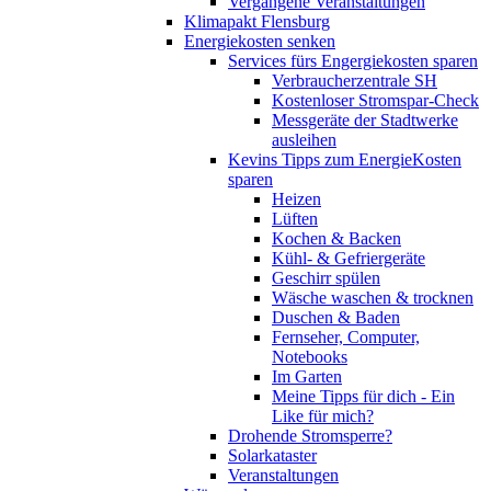
Vergangene Veranstaltungen
Klimapakt Flensburg
Energiekosten senken
Services fürs Engergiekosten sparen
Verbraucherzentrale SH
Kostenloser Stromspar-Check
Messgeräte der Stadtwerke
ausleihen
Kevins Tipps zum EnergieKosten
sparen
Heizen
Lüften
Kochen & Backen
Kühl- & Gefriergeräte
Geschirr spülen
Wäsche waschen & trocknen
Duschen & Baden
Fernseher, Computer,
Notebooks
Im Garten
Meine Tipps für dich - Ein
Like für mich?
Drohende Stromsperre?
Solarkataster
Veranstaltungen