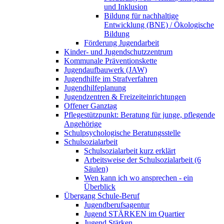
und Inklusion
Bildung für nachhaltige
Entwicklung (BNE) / Ökologische
Bildung
Förderung Jugendarbeit
Kinder- und Jugendschutzzentrum
Kommunale Präventionskette
Jugendaufbauwerk (JAW)
Jugendhilfe im Strafverfahren
Jugendhilfeplanung
Jugendzentren & Freizeiteinrichtungen
Offener Ganztag
Pflegestützpunkt: Beratung für junge, pflegende
Angehörige
Schulpsychologische Beratungsstelle
Schulsozialarbeit
Schulsozialarbeit kurz erklärt
Arbeitsweise der Schulsozialarbeit (6
Säulen)
Wen kann ich wo ansprechen - ein
Überblick
Übergang Schule-Beruf
Jugendberufsagentur
Jugend STÄRKEN im Quartier
Jugend Stärken