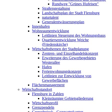
Rundweg "Grünes Hufeisen"
Straßengestaltung
Landschaftsplan der Stadt Flensburg
naturtalent
Generalentwässerungsplan
Innenhafen
Wohnraumentwicklung
Leitlinien Steuerung des Wohnungsbaus
Quartiersentwicklung Weiche
(Friedenskirche)
Wirtschaftsthemen der Stadtplanung
Zentren- und Einzelhandelskonzept
Erweiterung des Gewerbegebietes
Westerallee
Hafen
Ferienwohnungskonzept
Leitlinien zur Entwicklung von
Gewerbeflächen
Flächenmanagement
Wirtschaftsstandort
Flensburg in Zahlen
Kleinräumige Gebietsgliederung
Wirtschaftsprofil
Grenzpendeln
Grenzdreieck - Grænsetrekanten