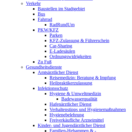
Verkehr
Baustellen im Stadtgebiet
Bus
Fahrrad
RadRundUm
PKW/KFZ
Parken
KFZ-Zulassung & Führerschein
Car-Sharing
E-Ladesäulen
Ordnungswidrigkeiten
Zu Fuß
Gesundheitsdienste
Amtsärztlicher Dienst
Reisemedizin: Beratung & Impfung
Heilpraktikerzulassung
Infektionsschutz
Hygiene & Umweltmedizin
Badewasserqualität
Hafenärztlicher Dienst
Verhaltenstipps und Hygienemaßnahmen
Hygienebelehrung
Freiverkäufliche Arzneimittel
Kinder- und Jugendärztlicher Dienst
Familien-Hebammen & -