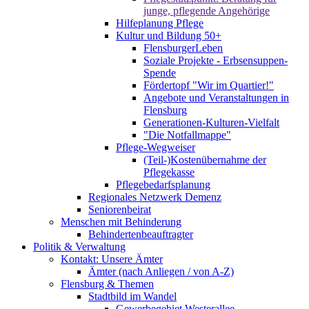
junge, pflegende Angehörige
Hilfeplanung Pflege
Kultur und Bildung 50+
FlensburgerLeben
Soziale Projekte - Erbsensuppen-
Spende
Fördertopf "Wir im Quartier!"
Angebote und Veranstaltungen in
Flensburg
Generationen-Kulturen-Vielfalt
"Die Notfallmappe"
Pflege-Wegweiser
(Teil-)Kostenübernahme der
Pflegekasse
Pflegebedarfsplanung
Regionales Netzwerk Demenz
Seniorenbeirat
Menschen mit Behinderung
Behindertenbeauftragter
Politik & Verwaltung
Kontakt: Unsere Ämter
Ämter (nach Anliegen / von A-Z)
Flensburg & Themen
Stadtbild im Wandel
Gewerbegebiet Westerallee