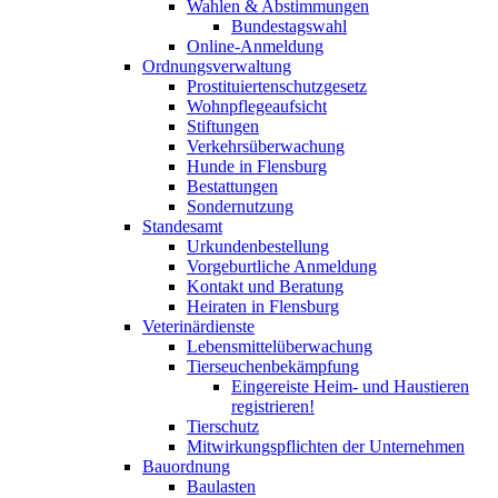
Wahlen & Abstimmungen
Bundestagswahl
Online-Anmeldung
Ordnungsverwaltung
Prostituiertenschutzgesetz
Wohnpflegeaufsicht
Stiftungen
Verkehrsüberwachung
Hunde in Flensburg
Bestattungen
Sondernutzung
Standesamt
Urkundenbestellung
Vorgeburtliche Anmeldung
Kontakt und Beratung
Heiraten in Flensburg
Veterinärdienste
Lebensmittelüberwachung
Tierseuchenbekämpfung
Eingereiste Heim- und Haustieren
registrieren!
Tierschutz
Mitwirkungspflichten der Unternehmen
Bauordnung
Baulasten