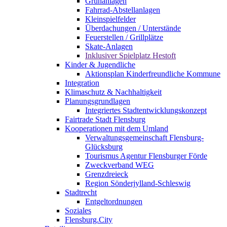
Grünanlagen
Fahrrad-Abstellanlagen
Kleinspielfelder
Überdachungen / Unterstände
Feuerstellen / Grillplätze
Skate-Anlagen
Inklusiver Spielplatz Hestoft
Kinder & Jugendliche
Aktionsplan Kinderfreundliche Kommune
Integration
Klimaschutz & Nachhaltigkeit
Planungsgrundlagen
Integriertes Stadtentwicklungskonzept
Fairtrade Stadt Flensburg
Kooperationen mit dem Umland
Verwaltungsgemeinschaft Flensburg-
Glücksburg
Tourismus Agentur Flensburger Förde
Zweckverband WEG
Grenzdreieck
Region Sönderjylland-Schleswig
Stadtrecht
Entgeltordnungen
Soziales
Flensburg.City