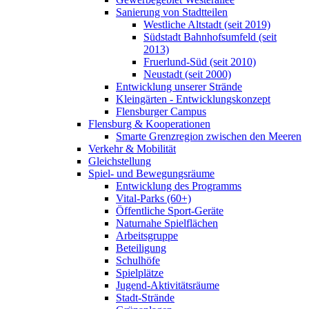
Sanierung von Stadtteilen
Westliche Altstadt (seit 2019)
Südstadt Bahnhofsumfeld (seit
2013)
Fruerlund-Süd (seit 2010)
Neustadt (seit 2000)
Entwicklung unserer Strände
Kleingärten - Entwicklungskonzept
Flensburger Campus
Flensburg & Kooperationen
Smarte Grenzregion zwischen den Meeren
Verkehr & Mobilität
Gleichstellung
Spiel- und Bewegungsräume
Entwicklung des Programms
Vital-Parks (60+)
Öffentliche Sport-Geräte
Naturnahe Spielflächen
Arbeitsgruppe
Beteiligung
Schulhöfe
Spielplätze
Jugend-Aktivitätsräume
Stadt-Strände