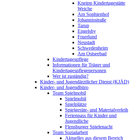
Kneipp Kindertagestätte
Weiche
Am Sophienhof
Johannisstraße
Tarup
Engelsby
Fruerlund
Neustadt
Schwedenheim
Am Ostseebad
Kindertagespflege
Informationen für Träger und
Kindertagespflegepersonen
Wer ist zuständig?
Kinder- und Jugendärztlicher Dienst (KJÄD)
Kinder- und Jugendbüro
Team Spielmobil
Spielmobil
Spielplätze
Spielgeräte- und Materialverleih
Ferienpass für Kinder und
Jugendliche
Flensburger Spielenacht
Team Sozialarbeit
Aktuelles aus diesem Bereich