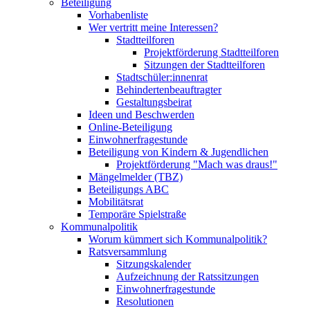
Beteiligung
Vorhabenliste
Wer vertritt meine Interessen?
Stadtteilforen
Projektförderung Stadtteilforen
Sitzungen der Stadtteilforen
Stadtschüler:innenrat
Behindertenbeauftragter
Gestaltungsbeirat
Ideen und Beschwerden
Online-Beteiligung
Einwohnerfragestunde
Beteiligung von Kindern & Jugendlichen
Projektförderung "Mach was draus!"
Mängelmelder (TBZ)
Beteiligungs ABC
Mobilitätsrat
Temporäre Spielstraße
Kommunalpolitik
Worum kümmert sich Kommunalpolitik?
Ratsversammlung
Sitzungskalender
Aufzeichnung der Ratssitzungen
Einwohnerfragestunde
Resolutionen