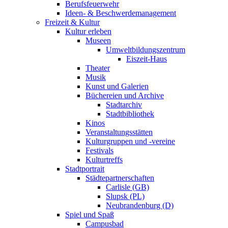
Berufsfeuerwehr
Ideen- & Beschwerdemanagement
Freizeit & Kultur
Kultur erleben
Museen
Umweltbildungszentrum
Eiszeit-Haus
Theater
Musik
Kunst und Galerien
Büchereien und Archive
Stadtarchiv
Stadtbibliothek
Kinos
Veranstaltungsstätten
Kulturgruppen und -vereine
Festivals
Kulturtreffs
Stadtportrait
Städtepartnerschaften
Carlisle (GB)
Slupsk (PL)
Neubrandenburg (D)
Spiel und Spaß
Campusbad