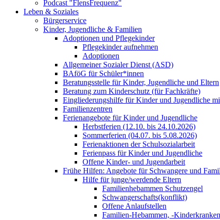
Podcast "FlensFrequenz"
Leben & Soziales
Bürgerservice
Kinder, Jugendliche & Familien
Adoptionen und Pflegekinder
Pflegekinder aufnehmen
Adoptionen
Allgemeiner Sozialer Dienst (ASD)
BAföG für Schüler*innen
Beratungsstelle für Kinder, Jugendliche und Eltern
Beratung zum Kinderschutz (für Fachkräfte)
Eingliederungshilfe für Kinder und Jugendliche m
Familienzentren
Ferienangebote für Kinder und Jugendliche
Herbstferien (12.10. bis 24.10.2026)
Sommerferien (04.07. bis 5.08.2026)
Ferienaktionen der Schulsozialarbeit
Ferienpass für Kinder und Jugendliche
Offene Kinder- und Jugendarbeit
Frühe Hilfen: Angebote für Schwangere und Fami
Hilfe für junge/werdende Eltern
Familienhebammen Schutzengel
Schwangerschafts(konflikt)
Offene Anlaufstellen
Familien-Hebammen, -Kinderkrankens