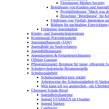
Flensburger Medien Security
Beteiligung von Kindern und Jugendl
Projektförderung "Mach was dr
Broschüre "Beteiligung" für K
Förderung von Vielfalt, Integration u
Bildung für nachhaltige Entwicklung
Förderung Jugendarbeit
Kinder- und Jugendschutzzentrum
Kommunale Präventionskette
Jugendaufbauwerk (JAW)
Jugendhilfe im Strafverfahren
Jugendhilfeplanung
Jugendzentren & Freizeiteinrichtungen
Offener Ganztag
Pflegestützpunkt: Beratung für junge, pflegende 
Schulpsychologische Beratungsstelle
Schulsozialarbeit
Schulsozialarbeit kurz erklärt
Arbeitsweise der Schulsozialarbeit (6 Säulen
Wen kann ich wo ansprechen - ein Überblic
Übergang Schule-Beruf
Jugendberufsagentur
Jugend STÄRKEN im Quartier
Jugend Stärken
Careleaver