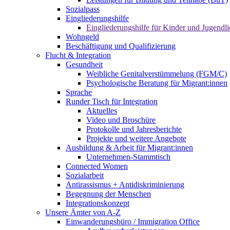
Sozialpass
Eingliederungshilfe
Eingliederungshilfe für Kinder und Jugendli
Wohngeld
Beschäftigung und Qualifizierung
Flucht & Integration
Gesundheit
Weibliche Genitalverstümmelung (FGM/C)
Psychologische Beratung für Migrant:innen
Sprache
Runder Tisch für Integration
Aktuelles
Video und Broschüre
Protokolle und Jahresberichte
Projekte und weitere Angebote
Ausbildung & Arbeit für Migrant:innen
Unternehmen-Stammtisch
Connected Women
Sozialarbeit
Antirassismus + Antidiskriminierung
Begegnung der Menschen
Integrationskonzept
Unsere Ämter von A-Z
Einwanderungsbüro / Immigration Office