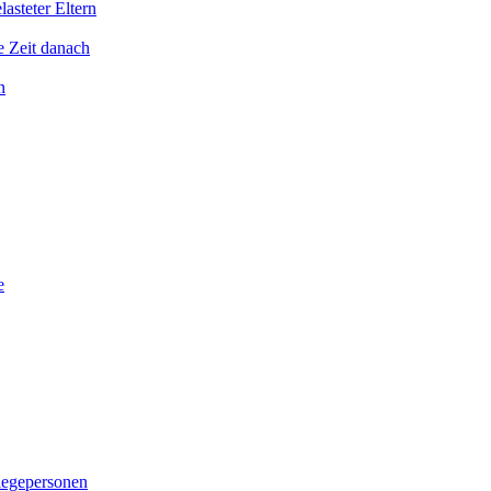
asteter Eltern
e Zeit danach
n
e
legepersonen