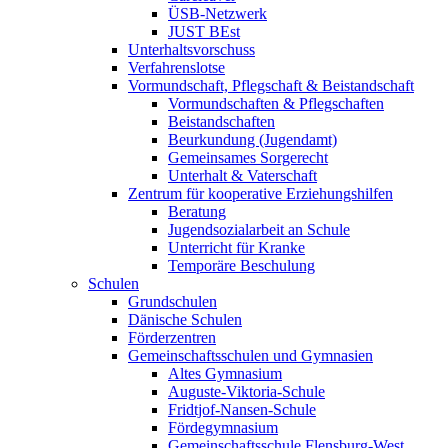
ÜSB-Netzwerk
JUST BEst
Unterhaltsvorschuss
Verfahrenslotse
Vormundschaft, Pflegschaft & Beistandschaft
Vormundschaften & Pflegschaften
Beistandschaften
Beurkundung (Jugendamt)
Gemeinsames Sorgerecht
Unterhalt & Vaterschaft
Zentrum für kooperative Erziehungshilfen
Beratung
Jugendsozialarbeit an Schule
Unterricht für Kranke
Temporäre Beschulung
Schulen
Grundschulen
Dänische Schulen
Förderzentren
Gemeinschaftsschulen und Gymnasien
Altes Gymnasium
Auguste-Viktoria-Schule
Fridtjof-Nansen-Schule
Fördegymnasium
Gemeinschaftsschule Flensburg-West