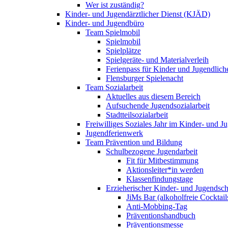
Wer ist zuständig?
Kinder- und Jugendärztlicher Dienst (KJÄD)
Kinder- und Jugendbüro
Team Spielmobil
Spielmobil
Spielplätze
Spielgeräte- und Materialverleih
Ferienpass für Kinder und Jugendlich
Flensburger Spielenacht
Team Sozialarbeit
Aktuelles aus diesem Bereich
Aufsuchende Jugendsozialarbeit
Stadtteilsozialarbeit
Freiwilliges Soziales Jahr im Kinder- und 
Jugendferienwerk
Team Prävention und Bildung
Schulbezogene Jugendarbeit
Fit für Mitbestimmung
Aktionsleiter*in werden
Klassenfindungstage
Erzieherischer Kinder- und Jugendsch
JiMs Bar (alkoholfreie Cocktail
Anti-Mobbing-Tag
Präventionshandbuch
Präventionsmesse