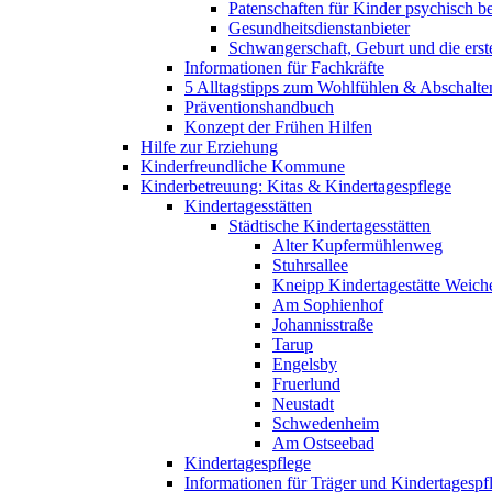
Patenschaften für Kinder psychisch bel
Gesundheitsdienstanbieter
Schwangerschaft, Geburt und die erst
Informationen für Fachkräfte
5 Alltagstipps zum Wohlfühlen & Abschalte
Präventionshandbuch
Konzept der Frühen Hilfen
Hilfe zur Erziehung
Kinderfreundliche Kommune
Kinderbetreuung: Kitas & Kindertagespflege
Kindertagesstätten
Städtische Kindertagesstätten
Alter Kupfermühlenweg
Stuhrsallee
Kneipp Kindertagestätte Weich
Am Sophienhof
Johannisstraße
Tarup
Engelsby
Fruerlund
Neustadt
Schwedenheim
Am Ostseebad
Kindertagespflege
Informationen für Träger und Kindertagespf