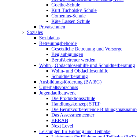
Goethe-Schule
Kurt-Tucholsky-Schule
Comenius-Schule
Käte-Lassen-Schule
Privatschulen
Soziales
Sozialatlas
Betreuungsbehörde
Gesetzliche Betreuung und Vorsorge
Beglaubigungen
Berufsbetreuer werden
Wohn-, Obdachlosenhilfe und Schuldnerberatung
Wohn- und Obdachlosenhilfe
Schuldnerberatung
Ausbildungsförderung (BAföG)
Unterhaltsvorschuss
Jugendaufbauwerk
Die Produktionsschule
Handlungskonzept STEP
Die Berufsvorbereitende Bildungsmaßnahm
Das Assessmentcenter
BERAB
Next Level
Leistungen für Bildung und Teilhabe
Leistungen für Bildung und Teilhabe (BuT)