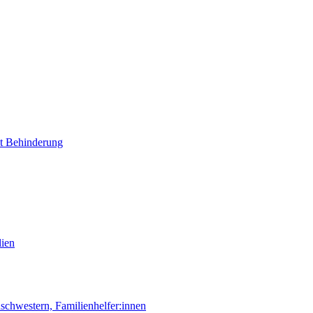
it Behinderung
lien
chwestern, Familienhelfer:innen