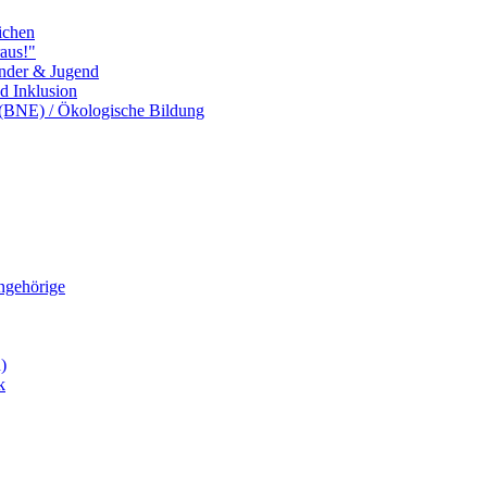
ichen
aus!"
inder & Jugend
nd Inklusion
 (BNE) / Ökologische Bildung
Angehörige
)
k