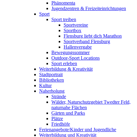
Phänomenta
Jugendzentren & Freizeiteinrichtungen
Sport
Sport treiben
Sportvereine
Sportbox
Flensburg liebt dich Marathon
Sportverband Flensburg
Hallenvergabe
Bewegungssommer
Outdoor-Sport Locations
Sport erleben
Weiterbildung & Kreativität
Stadtportrait
Bibliotheken
Kultur
Naherholung
Strände
Wälder, Naturschutzgebiet Twedter Feld,
naturnahe Flächen
Gärten und Parks
Plätze
Friedhöfe
Ferienangebote/Kinder und Jugendliche
Weiterbildung und Kreativität