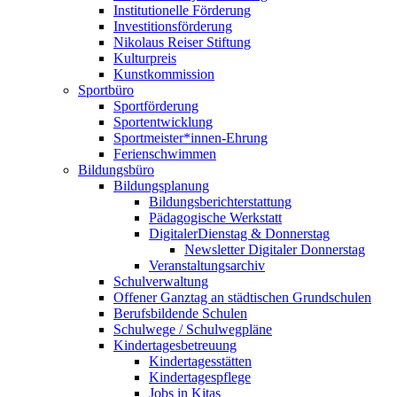
Institutionelle Förderung
Investitionsförderung
Nikolaus Reiser Stiftung
Kulturpreis
Kunstkommission
Sportbüro
Sportförderung
Sportentwicklung
Sportmeister*innen-Ehrung
Ferienschwimmen
Bildungsbüro
Bildungsplanung
Bildungsberichterstattung
Pädagogische Werkstatt
DigitalerDienstag & Donnerstag
Newsletter Digitaler Donnerstag
Veranstaltungsarchiv
Schulverwaltung
Offener Ganztag an städtischen Grundschulen
Berufsbildende Schulen
Schulwege / Schulwegpläne
Kindertagesbetreuung
Kindertagesstätten
Kindertagespflege
Jobs in Kitas