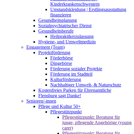
Kinderkrankenschwestern
Umstandskleidung | Erstlingsausstattung
finanzieren
Gesundheitsplanung
Sozialpsychiatrischer Dienst
Gesundheitsberufe
Heilpraktikerzulassung
Hygiene- und Umweltmedizin
Engagement (Team)
Projektförderung
Förderbörse
Dingebörse
Förderung sozialer Projekte
Förderung im Stadtteil
Kulturförderung
Nachhaltiger Umwelt- & Naturschutz
Kostenfreies Parken für Ehrenamtliche
Flensburg sagt Danke!
Senioren/-innen
Pflege und Kultur 50+
Pflegestützpunkt
Pflegestützpunkt: Beratung für
junge, pflegende Angehörige (young
carer)
Pflegestützpunkt: Beratung für