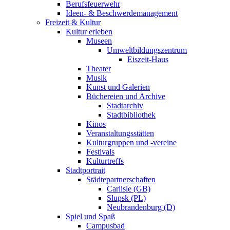
Berufsfeuerwehr
Ideen- & Beschwerdemanagement
Freizeit & Kultur
Kultur erleben
Museen
Umweltbildungszentrum
Eiszeit-Haus
Theater
Musik
Kunst und Galerien
Büchereien und Archive
Stadtarchiv
Stadtbibliothek
Kinos
Veranstaltungsstätten
Kulturgruppen und -vereine
Festivals
Kulturtreffs
Stadtportrait
Städtepartnerschaften
Carlisle (GB)
Slupsk (PL)
Neubrandenburg (D)
Spiel und Spaß
Campusbad