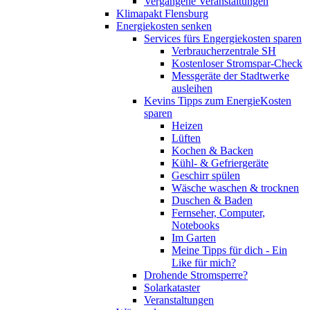
Vergangene Veranstaltungen
Klimapakt Flensburg
Energiekosten senken
Services fürs Engergiekosten sparen
Verbraucherzentrale SH
Kostenloser Stromspar-Check
Messgeräte der Stadtwerke
ausleihen
Kevins Tipps zum EnergieKosten
sparen
Heizen
Lüften
Kochen & Backen
Kühl- & Gefriergeräte
Geschirr spülen
Wäsche waschen & trocknen
Duschen & Baden
Fernseher, Computer,
Notebooks
Im Garten
Meine Tipps für dich - Ein
Like für mich?
Drohende Stromsperre?
Solarkataster
Veranstaltungen