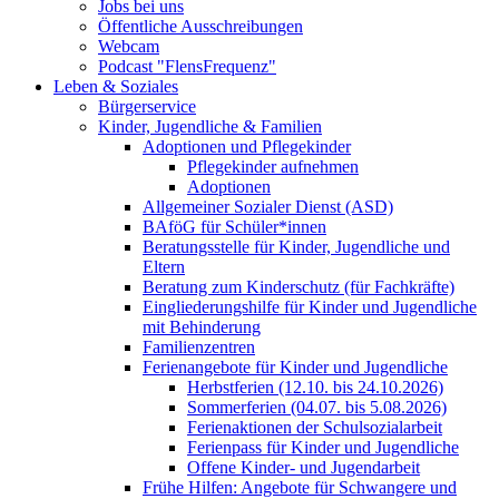
Jobs bei uns
Öffentliche Ausschreibungen
Webcam
Podcast "FlensFrequenz"
Leben & Soziales
Bürgerservice
Kinder, Jugendliche & Familien
Adoptionen und Pflegekinder
Pflegekinder aufnehmen
Adoptionen
Allgemeiner Sozialer Dienst (ASD)
BAföG für Schüler*innen
Beratungsstelle für Kinder, Jugendliche und
Eltern
Beratung zum Kinderschutz (für Fachkräfte)
Eingliederungshilfe für Kinder und Jugendliche
mit Behinderung
Familienzentren
Ferienangebote für Kinder und Jugendliche
Herbstferien (12.10. bis 24.10.2026)
Sommerferien (04.07. bis 5.08.2026)
Ferienaktionen der Schulsozialarbeit
Ferienpass für Kinder und Jugendliche
Offene Kinder- und Jugendarbeit
Frühe Hilfen: Angebote für Schwangere und