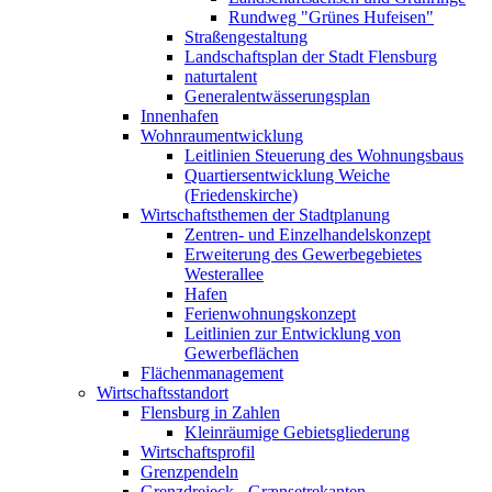
Rundweg "Grünes Hufeisen"
Straßengestaltung
Landschaftsplan der Stadt Flensburg
naturtalent
Generalentwässerungsplan
Innenhafen
Wohnraumentwicklung
Leitlinien Steuerung des Wohnungsbaus
Quartiersentwicklung Weiche
(Friedenskirche)
Wirtschaftsthemen der Stadtplanung
Zentren- und Einzelhandelskonzept
Erweiterung des Gewerbegebietes
Westerallee
Hafen
Ferienwohnungskonzept
Leitlinien zur Entwicklung von
Gewerbeflächen
Flächenmanagement
Wirtschaftsstandort
Flensburg in Zahlen
Kleinräumige Gebietsgliederung
Wirtschaftsprofil
Grenzpendeln
Grenzdreieck - Grænsetrekanten