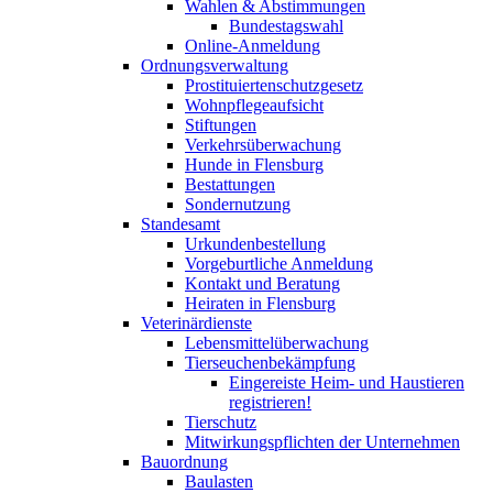
Wahlen & Abstimmungen
Bundestagswahl
Online-Anmeldung
Ordnungsverwaltung
Prostituiertenschutzgesetz
Wohnpflegeaufsicht
Stiftungen
Verkehrsüberwachung
Hunde in Flensburg
Bestattungen
Sondernutzung
Standesamt
Urkundenbestellung
Vorgeburtliche Anmeldung
Kontakt und Beratung
Heiraten in Flensburg
Veterinärdienste
Lebensmittelüberwachung
Tierseuchenbekämpfung
Eingereiste Heim- und Haustieren
registrieren!
Tierschutz
Mitwirkungspflichten der Unternehmen
Bauordnung
Baulasten