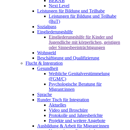
BERAB
Next Level
Leistungen für Bildung und Teilhabe
Leistungen für Bildung und Teilhabe
(BuT)
Sozialpass
Eingliederungshilfe
Eingliederungshilfe für Kinder und
Jugendliche mit körperlichen, geistigen
oder Sinnesbeeinträchtigungen
Wohngeld
Beschäftigung und Qualifizierung
Flucht & Integration
Gesundheit
Weibliche Genitalverstümmelung
(FGM/C)
Psychologische Beratung für
Migrant:innen
Sprache
Runder Tisch für Integration
Aktuelles
Video und Broschüre
Protokolle und Jahresberichte
Projekte und weitere Angebote
Ausbildung & Arbeit für Migrant:innen