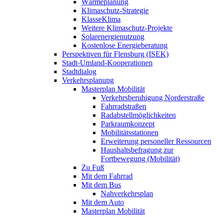
Wärmeplanung
Klimaschutz-Strategie
KlasseKlima
Weitere Klimaschutz-Projekte
Solarenergienutzung
Kostenlose Energieberatung
Perspektiven für Flensburg (ISEK)
Stadt-Umland-Kooperationen
Stadtdialog
Verkehrsplanung
Masterplan Mobilität
Verkehrsberuhigung Norderstraße
Fahrradstraßen
Radabstellmöglichkeiten
Parkraumkonzept
Mobilitätsstationen
Erweiterung personeller Ressourcen
Haushaltsbefragung zur
Fortbewegung (Mobilität)
Zu Fuß
Mit dem Fahrrad
Mit dem Bus
Nahverkehrsplan
Mit dem Auto
Masterplan Mobilität