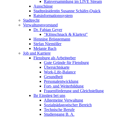
Ratsversammlung im LIVE Stream
Ausschüsse
Stadtpräsidentin Susanne Schäfer-Quäck
Ratsinformationssystem
Stadtrecht
Verwaltungsvorstand
Dr. Fabian Geyer
"Klönschnack & Klartext"
Henning Brüggemann
Stefan Niemöller
Melanie Bach
Job und Karriere
Flensburg als Arbeitgeber
Gute Gründe für Flensburg
Übersichtskarte
Work-Life-Balance
Gesundheit
Personalentwicklung
Fort- und Weiterbildung
Frauenförderung und Gleichstellung
Ihr Einstieg bei uns
Allgemeine Verwaltung
Sozialpädagogischer Bereich
Technische Berufe
Studiengang B. A.