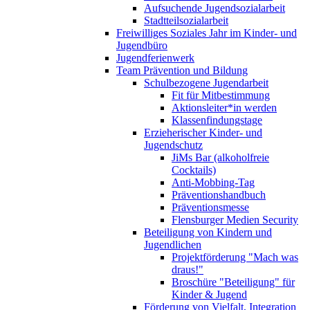
Aufsuchende Jugendsozialarbeit
Stadtteilsozialarbeit
Freiwilliges Soziales Jahr im Kinder- und
Jugendbüro
Jugendferienwerk
Team Prävention und Bildung
Schulbezogene Jugendarbeit
Fit für Mitbestimmung
Aktionsleiter*in werden
Klassenfindungstage
Erzieherischer Kinder- und
Jugendschutz
JiMs Bar (alkoholfreie
Cocktails)
Anti-Mobbing-Tag
Präventionshandbuch
Präventionsmesse
Flensburger Medien Security
Beteiligung von Kindern und
Jugendlichen
Projektförderung "Mach was
draus!"
Broschüre "Beteiligung" für
Kinder & Jugend
Förderung von Vielfalt, Integration