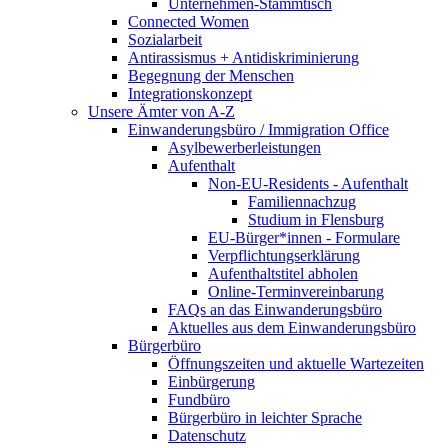
Unternehmen-Stammtisch
Connected Women
Sozialarbeit
Antirassismus + Antidiskriminierung
Begegnung der Menschen
Integrationskonzept
Unsere Ämter von A-Z
Einwanderungsbüro / Immigration Office
Asylbewerberleistungen
Aufenthalt
Non-EU-Residents - Aufenthalt
Familiennachzug
Studium in Flensburg
EU-Bürger*innen - Formulare
Verpflichtungserklärung
Aufenthaltstitel abholen
Online-Terminvereinbarung
FAQs an das Einwanderungsbüro
Aktuelles aus dem Einwanderungsbüro
Bürgerbüro
Öffnungszeiten und aktuelle Wartezeiten
Einbürgerung
Fundbüro
Bürgerbüro in leichter Sprache
Datenschutz