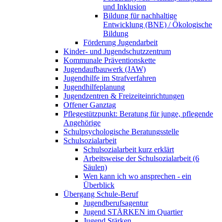
und Inklusion
Bildung für nachhaltige
Entwicklung (BNE) / Ökologische
Bildung
Förderung Jugendarbeit
Kinder- und Jugendschutzzentrum
Kommunale Präventionskette
Jugendaufbauwerk (JAW)
Jugendhilfe im Strafverfahren
Jugendhilfeplanung
Jugendzentren & Freizeiteinrichtungen
Offener Ganztag
Pflegestützpunkt: Beratung für junge, pflegende
Angehörige
Schulpsychologische Beratungsstelle
Schulsozialarbeit
Schulsozialarbeit kurz erklärt
Arbeitsweise der Schulsozialarbeit (6
Säulen)
Wen kann ich wo ansprechen - ein
Überblick
Übergang Schule-Beruf
Jugendberufsagentur
Jugend STÄRKEN im Quartier
Jugend Stärken