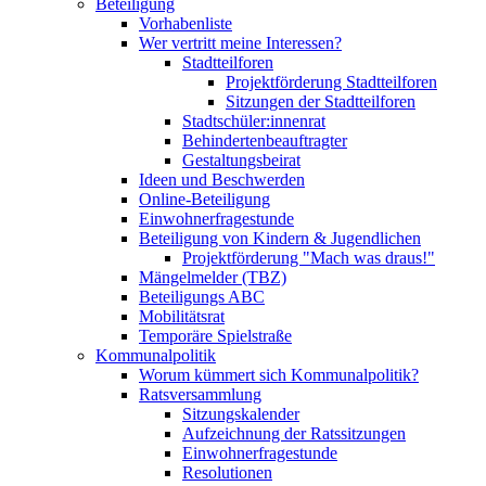
Beteiligung
Vorhabenliste
Wer vertritt meine Interessen?
Stadtteilforen
Projektförderung Stadtteilforen
Sitzungen der Stadtteilforen
Stadtschüler:innenrat
Behindertenbeauftragter
Gestaltungsbeirat
Ideen und Beschwerden
Online-Beteiligung
Einwohnerfragestunde
Beteiligung von Kindern & Jugendlichen
Projektförderung "Mach was draus!"
Mängelmelder (TBZ)
Beteiligungs ABC
Mobilitätsrat
Temporäre Spielstraße
Kommunalpolitik
Worum kümmert sich Kommunalpolitik?
Ratsversammlung
Sitzungskalender
Aufzeichnung der Ratssitzungen
Einwohnerfragestunde
Resolutionen