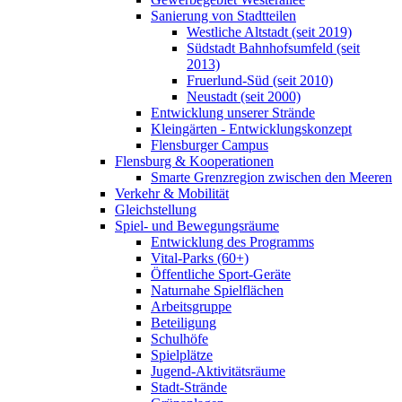
Sanierung von Stadtteilen
Westliche Altstadt (seit 2019)
Südstadt Bahnhofsumfeld (seit
2013)
Fruerlund-Süd (seit 2010)
Neustadt (seit 2000)
Entwicklung unserer Strände
Kleingärten - Entwicklungskonzept
Flensburger Campus
Flensburg & Kooperationen
Smarte Grenzregion zwischen den Meeren
Verkehr & Mobilität
Gleichstellung
Spiel- und Bewegungsräume
Entwicklung des Programms
Vital-Parks (60+)
Öffentliche Sport-Geräte
Naturnahe Spielflächen
Arbeitsgruppe
Beteiligung
Schulhöfe
Spielplätze
Jugend-Aktivitätsräume
Stadt-Strände