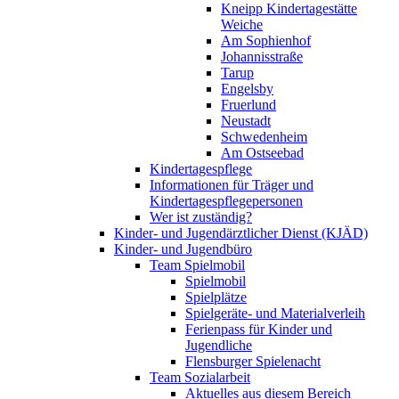
Kneipp Kindertagestätte
Weiche
Am Sophienhof
Johannisstraße
Tarup
Engelsby
Fruerlund
Neustadt
Schwedenheim
Am Ostseebad
Kindertagespflege
Informationen für Träger und
Kindertagespflegepersonen
Wer ist zuständig?
Kinder- und Jugendärztlicher Dienst (KJÄD)
Kinder- und Jugendbüro
Team Spielmobil
Spielmobil
Spielplätze
Spielgeräte- und Materialverleih
Ferienpass für Kinder und
Jugendliche
Flensburger Spielenacht
Team Sozialarbeit
Aktuelles aus diesem Bereich