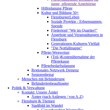
junge, pflegende Angehörige
Hilfeplanung Pflege
Kultur und Bildung 50+
FlensburgerLeben
Soziale Projekte - Erbsensuppen-
Spende
Fördertopf "Wir im Quartier!"
Angebote und Veranstaltungen in
Flensburg
Generationen-Kulturen-Vielfalt
"Die Notfallmappe"
Pflege-Wegweiser
(Teil-)Kostenübernahme der
Pflegekasse
Pflegebedarfsplanung
Regionales Netzwerk Demenz
Seniorenbeirat
Menschen mit Behinderung
Behindertenbeauftragter
Politik & Verwaltung
Kontakt: Unsere Ämter
Ämter (nach Anliegen / von A-Z)
Flensburg & Themen
Stadtbild im Wandel
Gewerbegebiet Westerallee