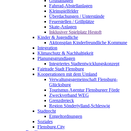
Grünanlagen
Fahrrad-Abstellanlagen
Kleinspielfelder
Überdachungen / Unterstände
Feuerstellen / Grillplätze
Skate-Anlagen
Inklusiver Spielplatz Hestoft
Kinder & Jugendliche
Aktionsplan Kinderfreundliche Kommune
Integration
Klimaschutz & Nachhaltigkeit
Planungsgrundlagen
Integriertes Stadtentwicklungskonzept
Fairtrade Stadt Flensburg
Kooperationen mit dem Umland
Verwaltungsgemeinschaft Flensburg-
Glücksburg
Tourismus Agentur Flensburger Förde
Zweckverband WEG
Grenzdreieck
Region Sönderjylland-Schleswig
Stadtrecht
Entgeltordnungen
Soziales
Flensburg.City