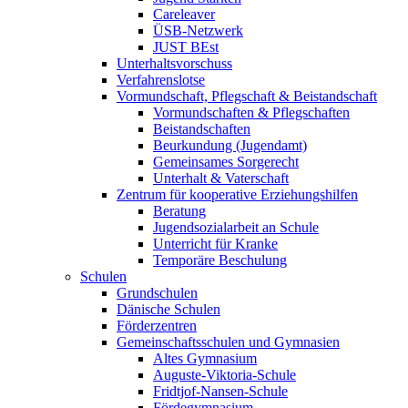
Careleaver
ÜSB-Netzwerk
JUST BEst
Unterhaltsvorschuss
Verfahrenslotse
Vormundschaft, Pflegschaft & Beistandschaft
Vormundschaften & Pflegschaften
Beistandschaften
Beurkundung (Jugendamt)
Gemeinsames Sorgerecht
Unterhalt & Vaterschaft
Zentrum für kooperative Erziehungshilfen
Beratung
Jugendsozialarbeit an Schule
Unterricht für Kranke
Temporäre Beschulung
Schulen
Grundschulen
Dänische Schulen
Förderzentren
Gemeinschaftsschulen und Gymnasien
Altes Gymnasium
Auguste-Viktoria-Schule
Fridtjof-Nansen-Schule
Fördegymnasium