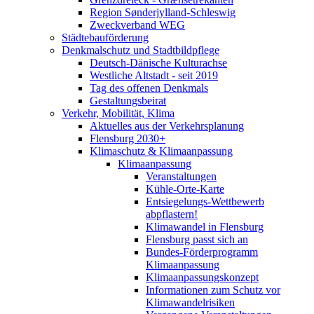
Region Sønderjylland-Schleswig
Zweckverband WEG
Städtebauförderung
Denkmalschutz und Stadtbildpflege
Deutsch-Dänische Kulturachse
Westliche Altstadt - seit 2019
Tag des offenen Denkmals
Gestaltungsbeirat
Verkehr, Mobilität, Klima
Aktuelles aus der Verkehrsplanung
Flensburg 2030+
Klimaschutz & Klimaanpassung
Klimaanpassung
Veranstaltungen
Kühle-Orte-Karte
Entsiegelungs-Wettbewerb
abpflastern!
Klimawandel in Flensburg
Flensburg passt sich an
Bundes-Förderprogramm
Klimaanpassung
Klimaanpassungskonzept
Informationen zum Schutz vor
Klimawandelrisiken