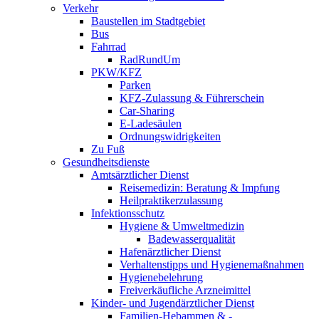
Verkehr
Baustellen im Stadtgebiet
Bus
Fahrrad
RadRundUm
PKW/KFZ
Parken
KFZ-Zulassung & Führerschein
Car-Sharing
E-Ladesäulen
Ordnungswidrigkeiten
Zu Fuß
Gesundheitsdienste
Amtsärztlicher Dienst
Reisemedizin: Beratung & Impfung
Heilpraktikerzulassung
Infektionsschutz
Hygiene & Umweltmedizin
Badewasserqualität
Hafenärztlicher Dienst
Verhaltenstipps und Hygienemaßnahmen
Hygienebelehrung
Freiverkäufliche Arzneimittel
Kinder- und Jugendärztlicher Dienst
Familien-Hebammen & -