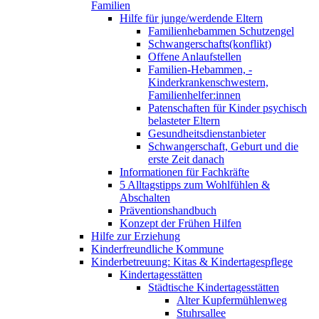
Familien
Hilfe für junge/werdende Eltern
Familienhebammen Schutzengel
Schwangerschafts(konflikt)
Offene Anlaufstellen
Familien-Hebammen, -
Kinderkrankenschwestern,
Familienhelfer:innen
Patenschaften für Kinder psychisch
belasteter Eltern
Gesundheitsdienstanbieter
Schwangerschaft, Geburt und die
erste Zeit danach
Informationen für Fachkräfte
5 Alltagstipps zum Wohlfühlen &
Abschalten
Präventionshandbuch
Konzept der Frühen Hilfen
Hilfe zur Erziehung
Kinderfreundliche Kommune
Kinderbetreuung: Kitas & Kindertagespflege
Kindertagesstätten
Städtische Kindertagesstätten
Alter Kupfermühlenweg
Stuhrsallee