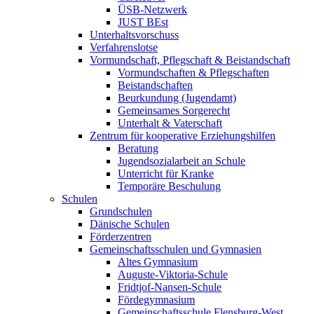
ÜSB-Netzwerk
JUST BEst
Unterhaltsvorschuss
Verfahrenslotse
Vormundschaft, Pflegschaft & Beistandschaft
Vormundschaften & Pflegschaften
Beistandschaften
Beurkundung (Jugendamt)
Gemeinsames Sorgerecht
Unterhalt & Vaterschaft
Zentrum für kooperative Erziehungshilfen
Beratung
Jugendsozialarbeit an Schule
Unterricht für Kranke
Temporäre Beschulung
Schulen
Grundschulen
Dänische Schulen
Förderzentren
Gemeinschaftsschulen und Gymnasien
Altes Gymnasium
Auguste-Viktoria-Schule
Fridtjof-Nansen-Schule
Fördegymnasium
Gemeinschaftsschule Flensburg-West