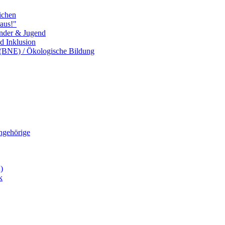
ichen
aus!"
inder & Jugend
nd Inklusion
 (BNE) / Ökologische Bildung
Angehörige
)
k