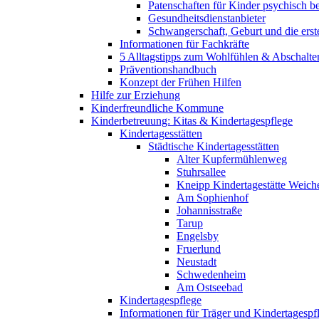
Patenschaften für Kinder psychisch bel
Gesundheitsdienstanbieter
Schwangerschaft, Geburt und die erst
Informationen für Fachkräfte
5 Alltagstipps zum Wohlfühlen & Abschalte
Präventionshandbuch
Konzept der Frühen Hilfen
Hilfe zur Erziehung
Kinderfreundliche Kommune
Kinderbetreuung: Kitas & Kindertagespflege
Kindertagesstätten
Städtische Kindertagesstätten
Alter Kupfermühlenweg
Stuhrsallee
Kneipp Kindertagestätte Weich
Am Sophienhof
Johannisstraße
Tarup
Engelsby
Fruerlund
Neustadt
Schwedenheim
Am Ostseebad
Kindertagespflege
Informationen für Träger und Kindertagespf