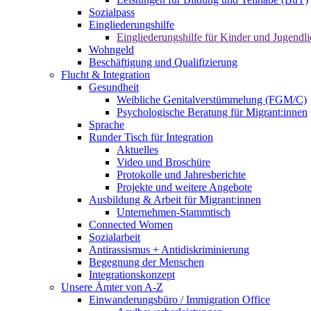
Sozialpass
Eingliederungshilfe
Eingliederungshilfe für Kinder und Jugendli
Wohngeld
Beschäftigung und Qualifizierung
Flucht & Integration
Gesundheit
Weibliche Genitalverstümmelung (FGM/C)
Psychologische Beratung für Migrant:innen
Sprache
Runder Tisch für Integration
Aktuelles
Video und Broschüre
Protokolle und Jahresberichte
Projekte und weitere Angebote
Ausbildung & Arbeit für Migrant:innen
Unternehmen-Stammtisch
Connected Women
Sozialarbeit
Antirassismus + Antidiskriminierung
Begegnung der Menschen
Integrationskonzept
Unsere Ämter von A-Z
Einwanderungsbüro / Immigration Office