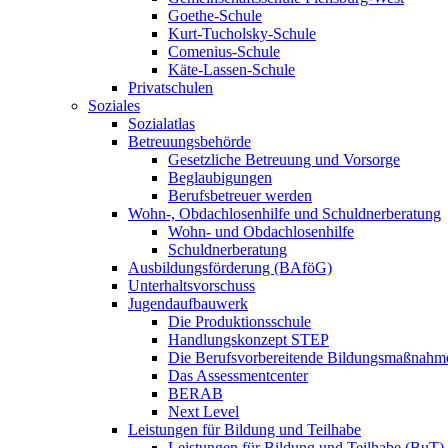
Goethe-Schule
Kurt-Tucholsky-Schule
Comenius-Schule
Käte-Lassen-Schule
Privatschulen
Soziales
Sozialatlas
Betreuungsbehörde
Gesetzliche Betreuung und Vorsorge
Beglaubigungen
Berufsbetreuer werden
Wohn-, Obdachlosenhilfe und Schuldnerberatung
Wohn- und Obdachlosenhilfe
Schuldnerberatung
Ausbildungsförderung (BAföG)
Unterhaltsvorschuss
Jugendaufbauwerk
Die Produktionsschule
Handlungskonzept STEP
Die Berufsvorbereitende Bildungsmaßnahm
Das Assessmentcenter
BERAB
Next Level
Leistungen für Bildung und Teilhabe
Leistungen für Bildung und Teilhabe (BuT)