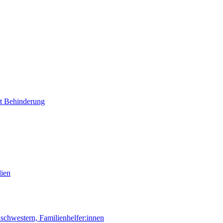
it Behinderung
lien
chwestern, Familienhelfer:innen