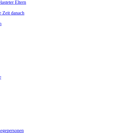
asteter Eltern
e Zeit danach
n
e
legepersonen