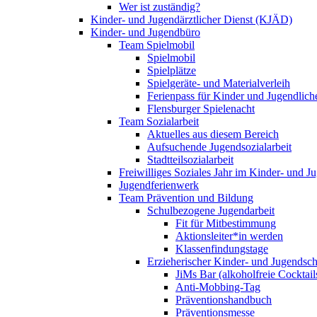
Wer ist zuständig?
Kinder- und Jugendärztlicher Dienst (KJÄD)
Kinder- und Jugendbüro
Team Spielmobil
Spielmobil
Spielplätze
Spielgeräte- und Materialverleih
Ferienpass für Kinder und Jugendlich
Flensburger Spielenacht
Team Sozialarbeit
Aktuelles aus diesem Bereich
Aufsuchende Jugendsozialarbeit
Stadtteilsozialarbeit
Freiwilliges Soziales Jahr im Kinder- und 
Jugendferienwerk
Team Prävention und Bildung
Schulbezogene Jugendarbeit
Fit für Mitbestimmung
Aktionsleiter*in werden
Klassenfindungstage
Erzieherischer Kinder- und Jugendsch
JiMs Bar (alkoholfreie Cocktail
Anti-Mobbing-Tag
Präventionshandbuch
Präventionsmesse