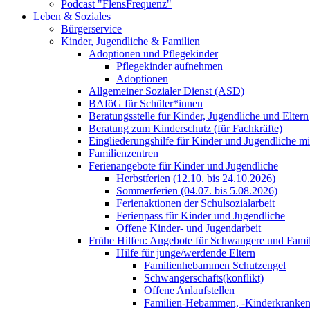
Podcast "FlensFrequenz"
Leben & Soziales
Bürgerservice
Kinder, Jugendliche & Familien
Adoptionen und Pflegekinder
Pflegekinder aufnehmen
Adoptionen
Allgemeiner Sozialer Dienst (ASD)
BAföG für Schüler*innen
Beratungsstelle für Kinder, Jugendliche und Eltern
Beratung zum Kinderschutz (für Fachkräfte)
Eingliederungshilfe für Kinder und Jugendliche m
Familienzentren
Ferienangebote für Kinder und Jugendliche
Herbstferien (12.10. bis 24.10.2026)
Sommerferien (04.07. bis 5.08.2026)
Ferienaktionen der Schulsozialarbeit
Ferienpass für Kinder und Jugendliche
Offene Kinder- und Jugendarbeit
Frühe Hilfen: Angebote für Schwangere und Fami
Hilfe für junge/werdende Eltern
Familienhebammen Schutzengel
Schwangerschafts(konflikt)
Offene Anlaufstellen
Familien-Hebammen, -Kinderkrankens