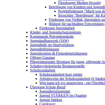
Flensburger Medien Security
Beteiligung von Kindern und Jugendl
Projektförderung "Mach was dr
Broschüre "Beteiligung" für K
Förderung von Vielfalt, Integration u
Bildung für nachhaltige Entwicklung
Förderung Jugendarbeit
Kinder- und Jugendschutzzentrum
Kommunale Präventionskette
Jugendaufbauwerk (JAW)
Jugendhilfe im Strafverfahren
Jugendhilfeplanung
Jugendzentren & Freizeiteinrichtungen
Offener Ganztag
Pflegestützpunkt: Beratung für junge, pflegende 
Schulpsychologische Beratungsstelle
Schulsozialarbeit
Schulsozialarbeit kurz erklärt
Arbeitsweise der Schulsozialarbeit (6 Säulen
Wen kann ich wo ansprechen - ein Überblic
Übergang Schule-Beruf
Jugendberufsagentur
Jugend STÄRKEN im Quartier
Jugend Stärken
Careleaver