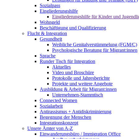
Sozialpass
Eingliederungshilfe
Eingliederungshilfe für Kinder und Jugendli
Wohngeld
Beschäftigung und Qualifizierung
Flucht & Integration
Gesundheit
Weibliche Genitalverstümmelung (FGM/C)
Psychologische Beratung für Migrant:innen
Sprache
Runder Tisch für Integration
Aktuelles
Video und Broschüre
Protokolle und Jahresberichte
Projekte und weitere Angebote
Ausbildung & Arbeit für Migrant:innen
Unternehmen-Stammtisch
Connected Women
Sozialarbeit
Antirassismus + Antidiskriminierung
Begegnung der Menschen
Integrationskonzept
Unsere Ämter von A-Z
Einwanderungsbüro / Immigration Office