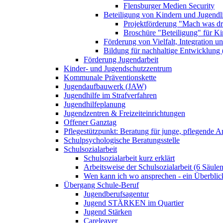
Flensburger Medien Security
Beteiligung von Kindern und Jugendl
Projektförderung "Mach was dr
Broschüre "Beteiligung" für K
Förderung von Vielfalt, Integration u
Bildung für nachhaltige Entwicklung
Förderung Jugendarbeit
Kinder- und Jugendschutzzentrum
Kommunale Präventionskette
Jugendaufbauwerk (JAW)
Jugendhilfe im Strafverfahren
Jugendhilfeplanung
Jugendzentren & Freizeiteinrichtungen
Offener Ganztag
Pflegestützpunkt: Beratung für junge, pflegende 
Schulpsychologische Beratungsstelle
Schulsozialarbeit
Schulsozialarbeit kurz erklärt
Arbeitsweise der Schulsozialarbeit (6 Säulen
Wen kann ich wo ansprechen - ein Überblic
Übergang Schule-Beruf
Jugendberufsagentur
Jugend STÄRKEN im Quartier
Jugend Stärken
Careleaver