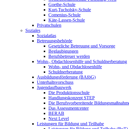
Goethe-Schule
Kurt-Tucholsky-Schule
Comenius-Schule
Käte-Lassen-Schule
Privatschulen
Soziales
Sozialatlas
Betreuungsbehörde
Gesetzliche Betreuung und Vorsorge
Beglaubigungen
Berufsbetreuer werden
Wohn-, Obdachlosenhilfe und Schuldnerberatung
Wohn- und Obdachlosenhilfe
Schuldnerberatung
Ausbildungsförderung (BAföG)
Unterhaltsvorschuss
Jugendaufbauwerk
Die Produktionsschule
Handlungskonzept STEP
Die Berufsvorbereitende Bildungsmaßnahm
Das Assessmentcenter
BERAB
Next Level
Leistungen für Bildung und Teilhabe
Leistungen für Bildung und Teilhabe (BuT)