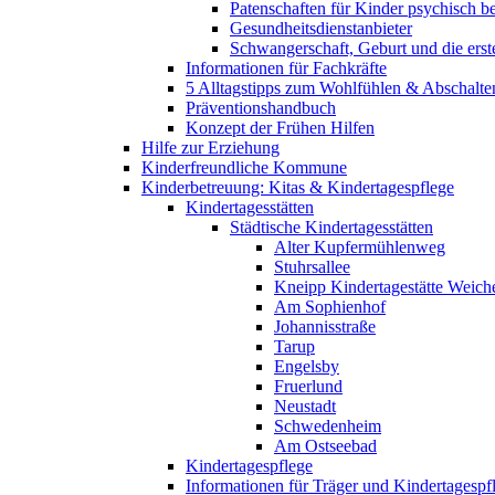
Patenschaften für Kinder psychisch bel
Gesundheitsdienstanbieter
Schwangerschaft, Geburt und die erst
Informationen für Fachkräfte
5 Alltagstipps zum Wohlfühlen & Abschalte
Präventionshandbuch
Konzept der Frühen Hilfen
Hilfe zur Erziehung
Kinderfreundliche Kommune
Kinderbetreuung: Kitas & Kindertagespflege
Kindertagesstätten
Städtische Kindertagesstätten
Alter Kupfermühlenweg
Stuhrsallee
Kneipp Kindertagestätte Weich
Am Sophienhof
Johannisstraße
Tarup
Engelsby
Fruerlund
Neustadt
Schwedenheim
Am Ostseebad
Kindertagespflege
Informationen für Träger und Kindertagespf