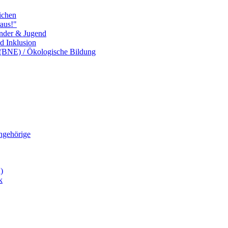
ichen
aus!"
inder & Jugend
nd Inklusion
 (BNE) / Ökologische Bildung
Angehörige
)
k