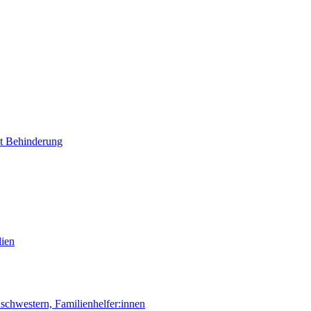
it Behinderung
lien
chwestern, Familienhelfer:innen