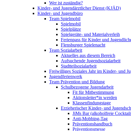
Wer ist zuständig?
Kinder- und Jugendärztlicher Dienst (KJÄD)
Kinder- und Jugendbüro
Team Spielmobil
Spielmobil
Spielplätze
Spielgeräte- und Materialverleih
Ferienpass für Kinder und Jugendlich
Flensburger Spielenacht
Team Sozialarbeit
Aktuelles aus diesem Bereich
Aufsuchende Jugendsozialarbeit
Stadtteilsozialarbeit
Freiwilliges Soziales Jahr im Kinder- und 
Jugendferienwerk
Team Prävention und Bildung
Schulbezogene Jugendarbeit
Fit für Mitbestimmung
Aktionsleiter*in werden
Klassenfindungstage
Erzieherischer Kinder- und Jugendsch
JiMs Bar (alkoholfreie Cocktail
Anti-Mobbing-Tag
Präventionshandbuch
Präventionsmesse