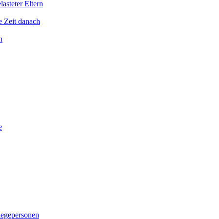
asteter Eltern
e Zeit danach
n
e
legepersonen