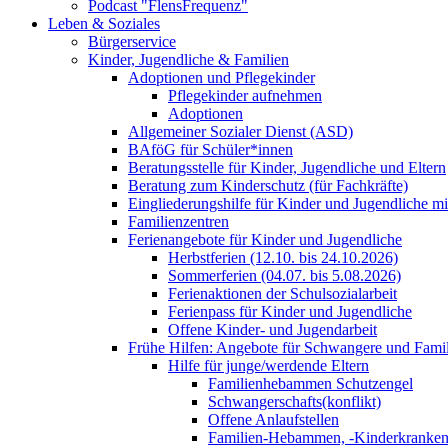
Podcast "FlensFrequenz"
Leben & Soziales
Bürgerservice
Kinder, Jugendliche & Familien
Adoptionen und Pflegekinder
Pflegekinder aufnehmen
Adoptionen
Allgemeiner Sozialer Dienst (ASD)
BAföG für Schüler*innen
Beratungsstelle für Kinder, Jugendliche und Eltern
Beratung zum Kinderschutz (für Fachkräfte)
Eingliederungshilfe für Kinder und Jugendliche m
Familienzentren
Ferienangebote für Kinder und Jugendliche
Herbstferien (12.10. bis 24.10.2026)
Sommerferien (04.07. bis 5.08.2026)
Ferienaktionen der Schulsozialarbeit
Ferienpass für Kinder und Jugendliche
Offene Kinder- und Jugendarbeit
Frühe Hilfen: Angebote für Schwangere und Fami
Hilfe für junge/werdende Eltern
Familienhebammen Schutzengel
Schwangerschafts(konflikt)
Offene Anlaufstellen
Familien-Hebammen, -Kinderkrankens