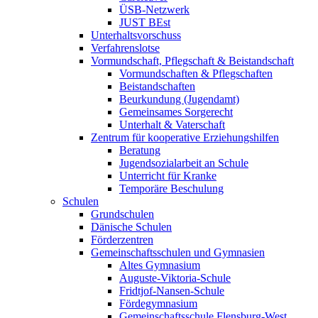
ÜSB-Netzwerk
JUST BEst
Unterhaltsvorschuss
Verfahrenslotse
Vormundschaft, Pflegschaft & Beistandschaft
Vormundschaften & Pflegschaften
Beistandschaften
Beurkundung (Jugendamt)
Gemeinsames Sorgerecht
Unterhalt & Vaterschaft
Zentrum für kooperative Erziehungshilfen
Beratung
Jugendsozialarbeit an Schule
Unterricht für Kranke
Temporäre Beschulung
Schulen
Grundschulen
Dänische Schulen
Förderzentren
Gemeinschaftsschulen und Gymnasien
Altes Gymnasium
Auguste-Viktoria-Schule
Fridtjof-Nansen-Schule
Fördegymnasium
Gemeinschaftsschule Flensburg-West