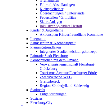
Grünanlagen
Fahrrad-Abstellanlagen
Kleinspielfelder
Überdachungen / Unterstände
Feuerstellen / Grillplätze
Skate-Anlagen
Inklusiver Spielplatz Hestoft
Kinder & Jugendliche
Aktionsplan Kinderfreundliche Kommune
Integration
Klimaschutz & Nachhaltigkeit
Planungsgrundlagen
Integriertes Stadtentwicklungskonzept
Fairtrade Stadt Flensburg
Kooperationen mit dem Umland
Verwaltungsgemeinschaft Flensburg-
Glücksburg
Tourismus Agentur Flensburger Förde
Zweckverband WEG
Grenzdreieck
Region Sönderjylland-Schleswig
Stadtrecht
Entgeltordnungen
Soziales
Flensburg.City