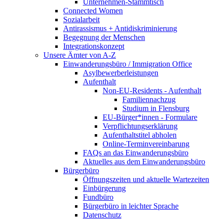
Unternehmen-Stammtisch
Connected Women
Sozialarbeit
Antirassismus + Antidiskriminierung
Begegnung der Menschen
Integrationskonzept
Unsere Ämter von A-Z
Einwanderungsbüro / Immigration Office
Asylbewerberleistungen
Aufenthalt
Non-EU-Residents - Aufenthalt
Familiennachzug
Studium in Flensburg
EU-Bürger*innen - Formulare
Verpflichtungserklärung
Aufenthaltstitel abholen
Online-Terminvereinbarung
FAQs an das Einwanderungsbüro
Aktuelles aus dem Einwanderungsbüro
Bürgerbüro
Öffnungszeiten und aktuelle Wartezeiten
Einbürgerung
Fundbüro
Bürgerbüro in leichter Sprache
Datenschutz