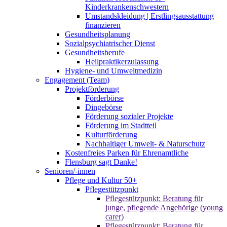
Kinderkrankenschwestern
Umstandskleidung | Erstlingsausstattung
finanzieren
Gesundheitsplanung
Sozialpsychiatrischer Dienst
Gesundheitsberufe
Heilpraktikerzulassung
Hygiene- und Umweltmedizin
Engagement (Team)
Projektförderung
Förderbörse
Dingebörse
Förderung sozialer Projekte
Förderung im Stadtteil
Kulturförderung
Nachhaltiger Umwelt- & Naturschutz
Kostenfreies Parken für Ehrenamtliche
Flensburg sagt Danke!
Senioren/-innen
Pflege und Kultur 50+
Pflegestützpunkt
Pflegestützpunkt: Beratung für
junge, pflegende Angehörige (young
carer)
Pflegestützpunkt: Beratung für