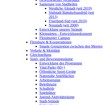
Sanierung von Stadtteilen
Westliche Altstadt (seit 2019)
Südstadt Bahnhofsumfeld (seit
2013)
Fruerlund-Süd (seit 2010)
Neustadt (seit 2000)
Entwicklung unserer Strände
Kleingärten - Entwicklungskonzept
Flensburger Campus
Flensburg & Kooperationen
Smarte Grenzregion zwischen den Meeren
Verkehr & Mobilität
Gleichstellung
Spiel- und Bewegungsräume
Entwicklung des Programms
Vital-Parks (60+)
Öffentliche Sport-Geräte
Naturnahe Spielflächen
Arbeitsgruppe
Beteiligung
Schulhöfe
Spielplätze
Jugend-Aktivitätsräume
Stadt-Strände