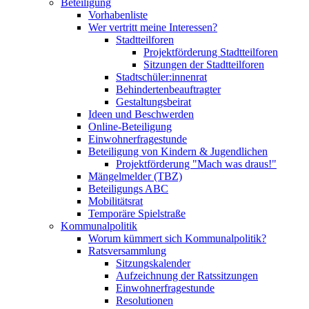
Beteiligung
Vorhabenliste
Wer vertritt meine Interessen?
Stadtteilforen
Projektförderung Stadtteilforen
Sitzungen der Stadtteilforen
Stadtschüler:innenrat
Behindertenbeauftragter
Gestaltungsbeirat
Ideen und Beschwerden
Online-Beteiligung
Einwohnerfragestunde
Beteiligung von Kindern & Jugendlichen
Projektförderung "Mach was draus!"
Mängelmelder (TBZ)
Beteiligungs ABC
Mobilitätsrat
Temporäre Spielstraße
Kommunalpolitik
Worum kümmert sich Kommunalpolitik?
Ratsversammlung
Sitzungskalender
Aufzeichnung der Ratssitzungen
Einwohnerfragestunde
Resolutionen