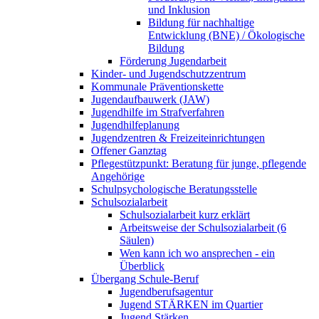
und Inklusion
Bildung für nachhaltige
Entwicklung (BNE) / Ökologische
Bildung
Förderung Jugendarbeit
Kinder- und Jugendschutzzentrum
Kommunale Präventionskette
Jugendaufbauwerk (JAW)
Jugendhilfe im Strafverfahren
Jugendhilfeplanung
Jugendzentren & Freizeiteinrichtungen
Offener Ganztag
Pflegestützpunkt: Beratung für junge, pflegende
Angehörige
Schulpsychologische Beratungsstelle
Schulsozialarbeit
Schulsozialarbeit kurz erklärt
Arbeitsweise der Schulsozialarbeit (6
Säulen)
Wen kann ich wo ansprechen - ein
Überblick
Übergang Schule-Beruf
Jugendberufsagentur
Jugend STÄRKEN im Quartier
Jugend Stärken