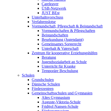
Careleaver
ÜSB-Netzwerk
JUST BEst
Unterhaltsvorschuss
Verfahrenslotse
Vormundschaft, Pflegschaft & Beistandschaft
Vormundschaften & Pflegschaften
Beistandschaften
Beurkundung (Jugendamt)
Gemeinsames Sorgerecht
Unterhalt & Vaterschaft
Zentrum für kooperative Erziehungshilfen
Beratung
Jugendsozialarbeit an Schule
Unterricht für Kranke
Temporäre Beschulung
Schulen
Grundschulen
Dänische Schulen
Förderzentren
Gemeinschaftsschulen und Gymnasien
Altes Gymnasium
Auguste-Viktoria-Schule
Fridtjof-Nansen-Schule
Fördegymnasium