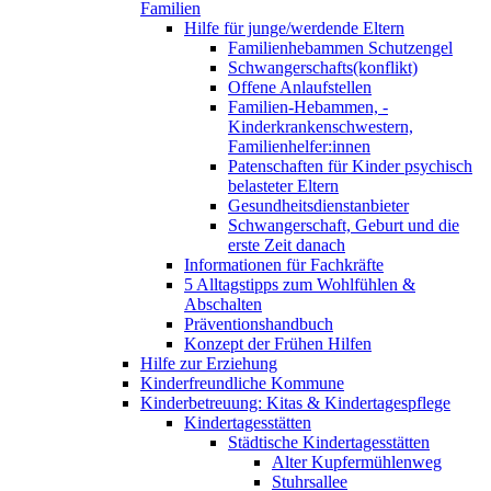
Familien
Hilfe für junge/werdende Eltern
Familienhebammen Schutzengel
Schwangerschafts(konflikt)
Offene Anlaufstellen
Familien-Hebammen, -
Kinderkrankenschwestern,
Familienhelfer:innen
Patenschaften für Kinder psychisch
belasteter Eltern
Gesundheitsdienstanbieter
Schwangerschaft, Geburt und die
erste Zeit danach
Informationen für Fachkräfte
5 Alltagstipps zum Wohlfühlen &
Abschalten
Präventionshandbuch
Konzept der Frühen Hilfen
Hilfe zur Erziehung
Kinderfreundliche Kommune
Kinderbetreuung: Kitas & Kindertagespflege
Kindertagesstätten
Städtische Kindertagesstätten
Alter Kupfermühlenweg
Stuhrsallee