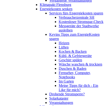
Vergangene Veranstaltungen
Klimapakt Flensburg
Energiekosten senken
Services fürs Engergiekosten sparen
Verbraucherzentrale SH
Kostenloser Stromspar-Check
Messgeräte der Stadtwerke
ausleihen
Kevins Tipps zum EnergieKosten
sparen
Heizen
Lüften
Kochen & Backen
Kühl- & Gefriergeräte
Geschirr spülen
Wäsche waschen & trocknen
Duschen & Baden
Fernseher, Computer,
Notebooks
Im Garten
Meine Tipps für dich - Ein
Like für mich?
Drohende Stromsperre?
Solarkataster
Veranstaltungen