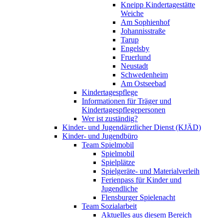
Kneipp Kindertagestätte
Weiche
Am Sophienhof
Johannisstraße
Tarup
Engelsby
Fruerlund
Neustadt
Schwedenheim
Am Ostseebad
Kindertagespflege
Informationen für Träger und
Kindertagespflegepersonen
Wer ist zuständig?
Kinder- und Jugendärztlicher Dienst (KJÄD)
Kinder- und Jugendbüro
Team Spielmobil
Spielmobil
Spielplätze
Spielgeräte- und Materialverleih
Ferienpass für Kinder und
Jugendliche
Flensburger Spielenacht
Team Sozialarbeit
Aktuelles aus diesem Bereich