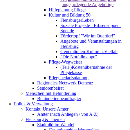
junge, pflegende Angehörige
Hilfeplanung Pflege
Kultur und Bildung 50+
FlensburgerLeben
Soziale Projekte - Erbsensuppen-
Spende
Fördertopf "Wir im Quartier!"
Angebote und Veranstaltungen in
Flensburg
Generationen-Kulturen-Vielfalt
"Die Notfallmappe"
Pflege-Wegweiser
(Teil-)Kostenübernahme der
Pflegekasse
Pflegebedarfsplanung
Regionales Netzwerk Demenz
Seniorenbeirat
Menschen mit Behinderung
Behindertenbeauftragter
Politik & Verwaltung
Kontakt: Unsere Ämter
Ämter (nach Anliegen / von A-Z)
Flensburg & Themen
Stadtbild im Wandel
Gewerbegebiet Westerallee