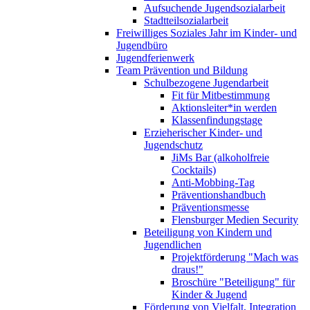
Aufsuchende Jugendsozialarbeit
Stadtteilsozialarbeit
Freiwilliges Soziales Jahr im Kinder- und
Jugendbüro
Jugendferienwerk
Team Prävention und Bildung
Schulbezogene Jugendarbeit
Fit für Mitbestimmung
Aktionsleiter*in werden
Klassenfindungstage
Erzieherischer Kinder- und
Jugendschutz
JiMs Bar (alkoholfreie
Cocktails)
Anti-Mobbing-Tag
Präventionshandbuch
Präventionsmesse
Flensburger Medien Security
Beteiligung von Kindern und
Jugendlichen
Projektförderung "Mach was
draus!"
Broschüre "Beteiligung" für
Kinder & Jugend
Förderung von Vielfalt, Integration