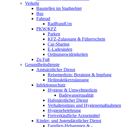
Verkehr
Baustellen im Stadtgebiet
Bus
Fahrrad
RadRundUm
PKW/KFZ
Parken
KFZ-Zulassung & Führerschein
Car-Sharing
E-Ladesäulen
Ordnungswidrigkeiten
Zu Fuß
Gesundheitsdienste
Amtsärztlicher Dienst
Reisemedizin: Beratung & Impfung
Heilpraktikerzulassung
Infektionsschutz
Hygiene & Umweltmedizin
Badewasserqualität
Hafenärztlicher Dienst
Verhaltenstipps und Hygienemaßnahmen
Hygienebelehrung
Freiverkäufliche Arzneimittel
Kinder- und Jugendärztlicher Dienst
Familien-Hebammen & -