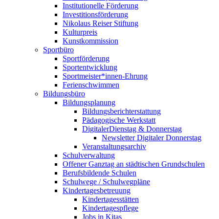
Institutionelle Förderung
Investitionsförderung
Nikolaus Reiser Stiftung
Kulturpreis
Kunstkommission
Sportbüro
Sportförderung
Sportentwicklung
Sportmeister*innen-Ehrung
Ferienschwimmen
Bildungsbüro
Bildungsplanung
Bildungsberichterstattung
Pädagogische Werkstatt
DigitalerDienstag & Donnerstag
Newsletter Digitaler Donnerstag
Veranstaltungsarchiv
Schulverwaltung
Offener Ganztag an städtischen Grundschulen
Berufsbildende Schulen
Schulwege / Schulwegpläne
Kindertagesbetreuung
Kindertagesstätten
Kindertagespflege
Jobs in Kitas