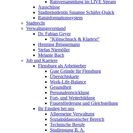
Ratsversammlung im LIVE Stream
Ausschüsse
Stadtpräsidentin Susanne Schäfer-Quäck
Ratsinformationssystem
Stadtrecht
Verwaltungsvorstand
Dr. Fabian Geyer
"Klönschnack & Klartext"
Henning Brüggemann
Stefan Niemöller
Melanie Bach
Job und Karriere
Flensburg als Arbeitgeber
Gute Gründe für Flensburg
Übersichtskarte
Work-Life-Balance
Gesundheit
Personalentwicklung
Fort- und Weiterbildung
Frauenförderung und Gleichstellung
Ihr Einstieg bei uns
Allgemeine Verwaltung
Sozialpädagogischer Bereich
Technische Berufe
Studiengang B. A.