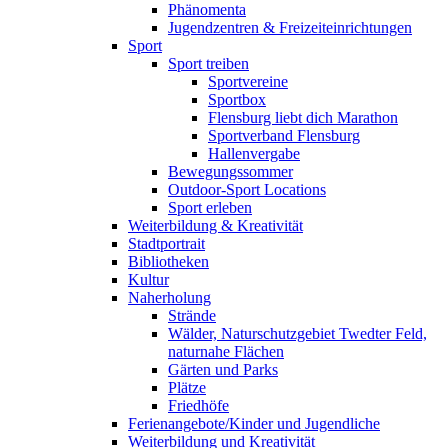
Phänomenta
Jugendzentren & Freizeiteinrichtungen
Sport
Sport treiben
Sportvereine
Sportbox
Flensburg liebt dich Marathon
Sportverband Flensburg
Hallenvergabe
Bewegungssommer
Outdoor-Sport Locations
Sport erleben
Weiterbildung & Kreativität
Stadtportrait
Bibliotheken
Kultur
Naherholung
Strände
Wälder, Naturschutzgebiet Twedter Feld,
naturnahe Flächen
Gärten und Parks
Plätze
Friedhöfe
Ferienangebote/Kinder und Jugendliche
Weiterbildung und Kreativität