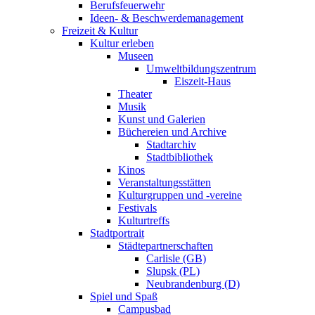
Berufsfeuerwehr
Ideen- & Beschwerdemanagement
Freizeit & Kultur
Kultur erleben
Museen
Umweltbildungszentrum
Eiszeit-Haus
Theater
Musik
Kunst und Galerien
Büchereien und Archive
Stadtarchiv
Stadtbibliothek
Kinos
Veranstaltungsstätten
Kulturgruppen und -vereine
Festivals
Kulturtreffs
Stadtportrait
Städtepartnerschaften
Carlisle (GB)
Slupsk (PL)
Neubrandenburg (D)
Spiel und Spaß
Campusbad