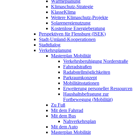
Wärmeplanung
Klimaschutz-Strategie
KlasseKlima
Weitere Klimaschutz-Projekte
Solarenergienutzung
Kostenlose Energieberatung
Perspektiven für Flensburg (ISEK)
Stadt-Umland-Kooperationen
Stadtdialog
Verkehrsplanung
Masterplan Mobilität
Verkehrsberuhigung Norderstraße
Fahrradstraßen
Radabstellmöglichkeiten
Parkraumkonzept
Mobilitätsstationen
Erweiterung personeller Ressourcen
Haushaltsbefragung zur
Fortbewegung (Mobilität)
Zu Fuß
Mit dem Fahrrad
Mit dem Bus
Nahverkehrsplan
Mit dem Auto
Masterplan Mobilität