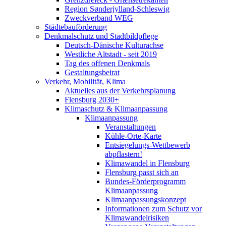
Region Sønderjylland-Schleswig
Zweckverband WEG
Städtebauförderung
Denkmalschutz und Stadtbildpflege
Deutsch-Dänische Kulturachse
Westliche Altstadt - seit 2019
Tag des offenen Denkmals
Gestaltungsbeirat
Verkehr, Mobilität, Klima
Aktuelles aus der Verkehrsplanung
Flensburg 2030+
Klimaschutz & Klimaanpassung
Klimaanpassung
Veranstaltungen
Kühle-Orte-Karte
Entsiegelungs-Wettbewerb
abpflastern!
Klimawandel in Flensburg
Flensburg passt sich an
Bundes-Förderprogramm
Klimaanpassung
Klimaanpassungskonzept
Informationen zum Schutz vor
Klimawandelrisiken