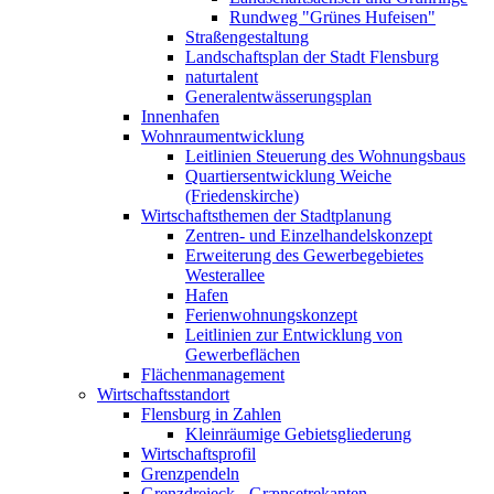
Rundweg "Grünes Hufeisen"
Straßengestaltung
Landschaftsplan der Stadt Flensburg
naturtalent
Generalentwässerungsplan
Innenhafen
Wohnraumentwicklung
Leitlinien Steuerung des Wohnungsbaus
Quartiersentwicklung Weiche
(Friedenskirche)
Wirtschaftsthemen der Stadtplanung
Zentren- und Einzelhandelskonzept
Erweiterung des Gewerbegebietes
Westerallee
Hafen
Ferienwohnungskonzept
Leitlinien zur Entwicklung von
Gewerbeflächen
Flächenmanagement
Wirtschaftsstandort
Flensburg in Zahlen
Kleinräumige Gebietsgliederung
Wirtschaftsprofil
Grenzpendeln
Grenzdreieck - Grænsetrekanten