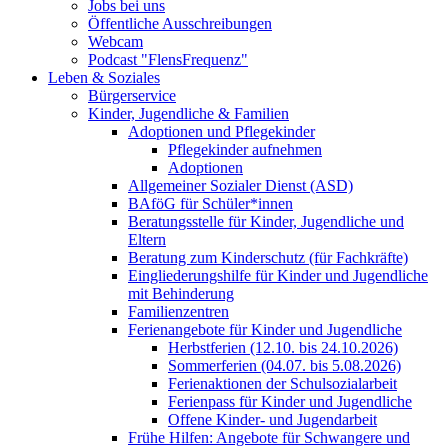
Jobs bei uns
Öffentliche Ausschreibungen
Webcam
Podcast "FlensFrequenz"
Leben & Soziales
Bürgerservice
Kinder, Jugendliche & Familien
Adoptionen und Pflegekinder
Pflegekinder aufnehmen
Adoptionen
Allgemeiner Sozialer Dienst (ASD)
BAföG für Schüler*innen
Beratungsstelle für Kinder, Jugendliche und
Eltern
Beratung zum Kinderschutz (für Fachkräfte)
Eingliederungshilfe für Kinder und Jugendliche
mit Behinderung
Familienzentren
Ferienangebote für Kinder und Jugendliche
Herbstferien (12.10. bis 24.10.2026)
Sommerferien (04.07. bis 5.08.2026)
Ferienaktionen der Schulsozialarbeit
Ferienpass für Kinder und Jugendliche
Offene Kinder- und Jugendarbeit
Frühe Hilfen: Angebote für Schwangere und