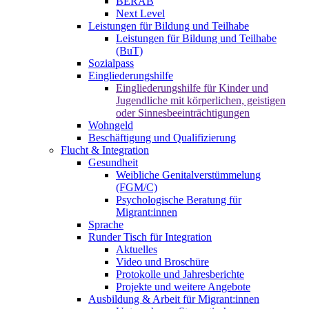
BERAB
Next Level
Leistungen für Bildung und Teilhabe
Leistungen für Bildung und Teilhabe
(BuT)
Sozialpass
Eingliederungshilfe
Eingliederungshilfe für Kinder und
Jugendliche mit körperlichen, geistigen
oder Sinnesbeeinträchtigungen
Wohngeld
Beschäftigung und Qualifizierung
Flucht & Integration
Gesundheit
Weibliche Genitalverstümmelung
(FGM/C)
Psychologische Beratung für
Migrant:innen
Sprache
Runder Tisch für Integration
Aktuelles
Video und Broschüre
Protokolle und Jahresberichte
Projekte und weitere Angebote
Ausbildung & Arbeit für Migrant:innen