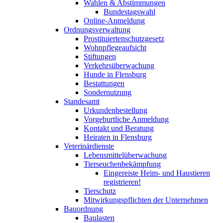
Wahlen & Abstimmungen
Bundestagswahl
Online-Anmeldung
Ordnungsverwaltung
Prostituiertenschutzgesetz
Wohnpflegeaufsicht
Stiftungen
Verkehrsüberwachung
Hunde in Flensburg
Bestattungen
Sondernutzung
Standesamt
Urkundenbestellung
Vorgeburtliche Anmeldung
Kontakt und Beratung
Heiraten in Flensburg
Veterinärdienste
Lebensmittelüberwachung
Tierseuchenbekämpfung
Eingereiste Heim- und Haustieren
registrieren!
Tierschutz
Mitwirkungspflichten der Unternehmen
Bauordnung
Baulasten