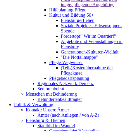
junge, pflegende Angehörige
Hilfeplanung Pflege
Kultur und Bildung 50+
FlensburgerLeben
Soziale Projekte - Erbsensuppen-
Spende
Fördertopf "Wir im Quartier!"
Angebote und Veranstaltungen in
Flensburg
Generationen-Kulturen-Vielfalt
"Die Notfallmappe"
Pflege-Wegweiser
(Teil-)Kostenübernahme der
Pflegekasse
Pflegebedarfsplanung
Regionales Netzwerk Demenz
Seniorenbeirat
Menschen mit Behinderung
Behindertenbeauftragter
Politik & Verwaltung
Kontakt: Unsere Ämter
Ämter (nach Anliegen / von A-Z)
Flensburg & Themen
Stadtbild im Wandel
Gewerbegebiet Westerallee