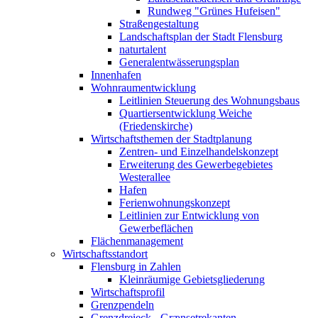
Rundweg "Grünes Hufeisen"
Straßengestaltung
Landschaftsplan der Stadt Flensburg
naturtalent
Generalentwässerungsplan
Innenhafen
Wohnraumentwicklung
Leitlinien Steuerung des Wohnungsbaus
Quartiersentwicklung Weiche
(Friedenskirche)
Wirtschaftsthemen der Stadtplanung
Zentren- und Einzelhandelskonzept
Erweiterung des Gewerbegebietes
Westerallee
Hafen
Ferienwohnungskonzept
Leitlinien zur Entwicklung von
Gewerbeflächen
Flächenmanagement
Wirtschaftsstandort
Flensburg in Zahlen
Kleinräumige Gebietsgliederung
Wirtschaftsprofil
Grenzpendeln
Grenzdreieck - Grænsetrekanten