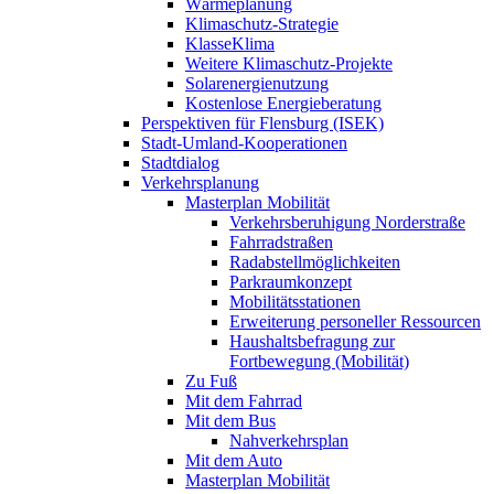
Wärmeplanung
Klimaschutz-Strategie
KlasseKlima
Weitere Klimaschutz-Projekte
Solarenergienutzung
Kostenlose Energieberatung
Perspektiven für Flensburg (ISEK)
Stadt-Umland-Kooperationen
Stadtdialog
Verkehrsplanung
Masterplan Mobilität
Verkehrsberuhigung Norderstraße
Fahrradstraßen
Radabstellmöglichkeiten
Parkraumkonzept
Mobilitätsstationen
Erweiterung personeller Ressourcen
Haushaltsbefragung zur
Fortbewegung (Mobilität)
Zu Fuß
Mit dem Fahrrad
Mit dem Bus
Nahverkehrsplan
Mit dem Auto
Masterplan Mobilität