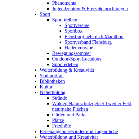
Phänomenta
Jugendzentren & Freizeiteinrichtungen
Sport
Sport treiben
Sportvereine
Sportbox
Flensburg liebt dich Marathon
Sportverband Flensburg
Hallenvergabe
Bewegungssommer
Outdoor-Sport Locations
Sport erleben
Weiterbildung & Kreativität
Stadtportrait
Bibliotheken
Kultur
Naherholung
Strände
Wälder, Naturschutzgebiet Twedter Feld,
naturnahe Flächen
Gärten und Parks
Plätze
Friedhöfe
Ferienangebote/Kinder und Jugendliche
Weiterbildung und Kreativität