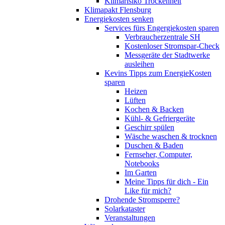
Klimarisiko Trockenheit
Klimapakt Flensburg
Energiekosten senken
Services fürs Engergiekosten sparen
Verbraucherzentrale SH
Kostenloser Stromspar-Check
Messgeräte der Stadtwerke
ausleihen
Kevins Tipps zum EnergieKosten
sparen
Heizen
Lüften
Kochen & Backen
Kühl- & Gefriergeräte
Geschirr spülen
Wäsche waschen & trocknen
Duschen & Baden
Fernseher, Computer,
Notebooks
Im Garten
Meine Tipps für dich - Ein
Like für mich?
Drohende Stromsperre?
Solarkataster
Veranstaltungen