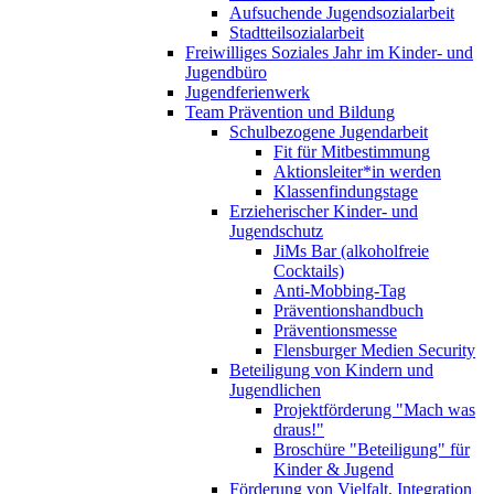
Aufsuchende Jugendsozialarbeit
Stadtteilsozialarbeit
Freiwilliges Soziales Jahr im Kinder- und
Jugendbüro
Jugendferienwerk
Team Prävention und Bildung
Schulbezogene Jugendarbeit
Fit für Mitbestimmung
Aktionsleiter*in werden
Klassenfindungstage
Erzieherischer Kinder- und
Jugendschutz
JiMs Bar (alkoholfreie
Cocktails)
Anti-Mobbing-Tag
Präventionshandbuch
Präventionsmesse
Flensburger Medien Security
Beteiligung von Kindern und
Jugendlichen
Projektförderung "Mach was
draus!"
Broschüre "Beteiligung" für
Kinder & Jugend
Förderung von Vielfalt, Integration