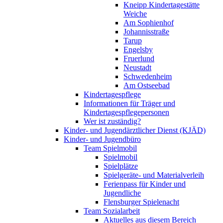
Kneipp Kindertagestätte
Weiche
Am Sophienhof
Johannisstraße
Tarup
Engelsby
Fruerlund
Neustadt
Schwedenheim
Am Ostseebad
Kindertagespflege
Informationen für Träger und
Kindertagespflegepersonen
Wer ist zuständig?
Kinder- und Jugendärztlicher Dienst (KJÄD)
Kinder- und Jugendbüro
Team Spielmobil
Spielmobil
Spielplätze
Spielgeräte- und Materialverleih
Ferienpass für Kinder und
Jugendliche
Flensburger Spielenacht
Team Sozialarbeit
Aktuelles aus diesem Bereich