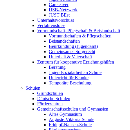
Careleaver
ÜSB-Netzwerk
JUST BEst
Unterhaltsvorschuss
Verfahrenslotse
Vormundschaft, Pflegschaft & Beistandschaft
Vormundschaften & Pflegschaften
Beistandschaften
Beurkundung (Jugendamt)
Gemeinsames Sorgerecht
Unterhalt & Vaterschaft
Zentrum für kooperative Erziehungshilfen
Beratung
Jugendsozialarbeit an Schule
Unterricht für Kranke
Temporäre Beschulung
Schulen
Grundschulen
Dänische Schulen
Förderzentren
Gemeinschaftsschulen und Gymnasien
Altes Gymnasium
Auguste-Viktoria-Schule
Fridtjof-Nansen-Schule
Fördegymnasium