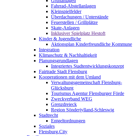
Grünanlagen
Fahrrad-Abstellanlagen
Kleinspielfelder
Überdachungen / Unterstände
Feuerstellen / Grillplätze
Skate-Anlagen
Inklusiver Spielplatz Hestoft
Kinder & Jugendliche
Aktionsplan Kinderfreundliche Kommune
Integration
Klimaschutz & Nachhaltigkeit
Planungsgrundlagen
Integriertes Stadtentwicklungskonzept
Fairtrade Stadt Flensburg
Kooperationen mit dem Umland
Verwaltungsgemeinschaft Flensburg-
Glücksburg
Tourismus Agentur Flensburger Förde
Zweckverband WEG
Grenzdreieck
Region Sönderjylland-Schleswig
Stadtrecht
Entgeltordnungen
Soziales
Flensburg.City