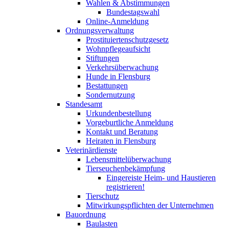
Wahlen & Abstimmungen
Bundestagswahl
Online-Anmeldung
Ordnungsverwaltung
Prostituiertenschutzgesetz
Wohnpflegeaufsicht
Stiftungen
Verkehrsüberwachung
Hunde in Flensburg
Bestattungen
Sondernutzung
Standesamt
Urkundenbestellung
Vorgeburtliche Anmeldung
Kontakt und Beratung
Heiraten in Flensburg
Veterinärdienste
Lebensmittelüberwachung
Tierseuchenbekämpfung
Eingereiste Heim- und Haustieren
registrieren!
Tierschutz
Mitwirkungspflichten der Unternehmen
Bauordnung
Baulasten