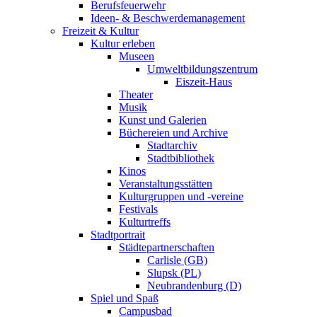
Berufsfeuerwehr
Ideen- & Beschwerdemanagement
Freizeit & Kultur
Kultur erleben
Museen
Umweltbildungszentrum
Eiszeit-Haus
Theater
Musik
Kunst und Galerien
Büchereien und Archive
Stadtarchiv
Stadtbibliothek
Kinos
Veranstaltungsstätten
Kulturgruppen und -vereine
Festivals
Kulturtreffs
Stadtportrait
Städtepartnerschaften
Carlisle (GB)
Slupsk (PL)
Neubrandenburg (D)
Spiel und Spaß
Campusbad