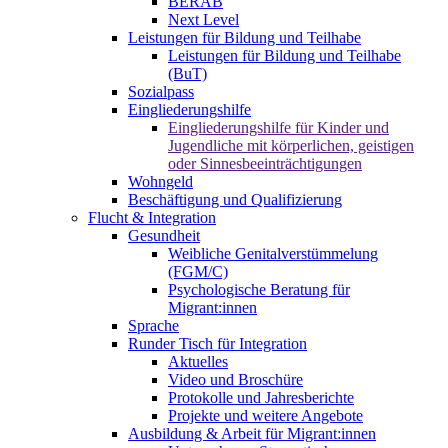
BERAB
Next Level
Leistungen für Bildung und Teilhabe
Leistungen für Bildung und Teilhabe
(BuT)
Sozialpass
Eingliederungshilfe
Eingliederungshilfe für Kinder und
Jugendliche mit körperlichen, geistigen
oder Sinnesbeeinträchtigungen
Wohngeld
Beschäftigung und Qualifizierung
Flucht & Integration
Gesundheit
Weibliche Genitalverstümmelung
(FGM/C)
Psychologische Beratung für
Migrant:innen
Sprache
Runder Tisch für Integration
Aktuelles
Video und Broschüre
Protokolle und Jahresberichte
Projekte und weitere Angebote
Ausbildung & Arbeit für Migrant:innen