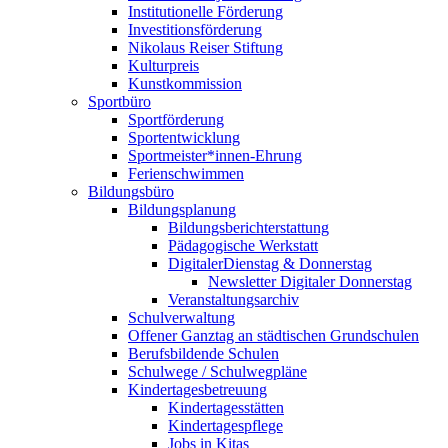
Institutionelle Förderung
Investitionsförderung
Nikolaus Reiser Stiftung
Kulturpreis
Kunstkommission
Sportbüro
Sportförderung
Sportentwicklung
Sportmeister*innen-Ehrung
Ferienschwimmen
Bildungsbüro
Bildungsplanung
Bildungsberichterstattung
Pädagogische Werkstatt
DigitalerDienstag & Donnerstag
Newsletter Digitaler Donnerstag
Veranstaltungsarchiv
Schulverwaltung
Offener Ganztag an städtischen Grundschulen
Berufsbildende Schulen
Schulwege / Schulwegpläne
Kindertagesbetreuung
Kindertagesstätten
Kindertagespflege
Jobs in Kitas