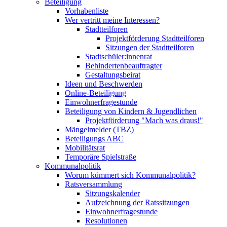
Beteiligung
Vorhabenliste
Wer vertritt meine Interessen?
Stadtteilforen
Projektförderung Stadtteilforen
Sitzungen der Stadtteilforen
Stadtschüler:innenrat
Behindertenbeauftragter
Gestaltungsbeirat
Ideen und Beschwerden
Online-Beteiligung
Einwohnerfragestunde
Beteiligung von Kindern & Jugendlichen
Projektförderung "Mach was draus!"
Mängelmelder (TBZ)
Beteiligungs ABC
Mobilitätsrat
Temporäre Spielstraße
Kommunalpolitik
Worum kümmert sich Kommunalpolitik?
Ratsversammlung
Sitzungskalender
Aufzeichnung der Ratssitzungen
Einwohnerfragestunde
Resolutionen