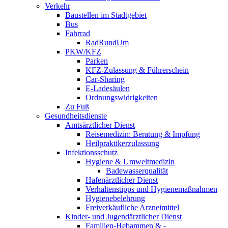
Verkehr
Baustellen im Stadtgebiet
Bus
Fahrrad
RadRundUm
PKW/KFZ
Parken
KFZ-Zulassung & Führerschein
Car-Sharing
E-Ladesäulen
Ordnungswidrigkeiten
Zu Fuß
Gesundheitsdienste
Amtsärztlicher Dienst
Reisemedizin: Beratung & Impfung
Heilpraktikerzulassung
Infektionsschutz
Hygiene & Umweltmedizin
Badewasserqualität
Hafenärztlicher Dienst
Verhaltenstipps und Hygienemaßnahmen
Hygienebelehrung
Freiverkäufliche Arzneimittel
Kinder- und Jugendärztlicher Dienst
Familien-Hebammen & -