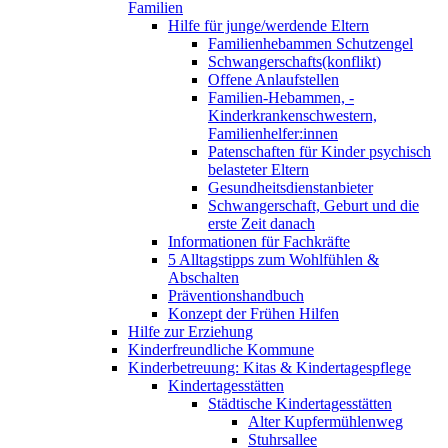
Familien
Hilfe für junge/werdende Eltern
Familienhebammen Schutzengel
Schwangerschafts(konflikt)
Offene Anlaufstellen
Familien-Hebammen, -
Kinderkrankenschwestern,
Familienhelfer:innen
Patenschaften für Kinder psychisch
belasteter Eltern
Gesundheitsdienstanbieter
Schwangerschaft, Geburt und die
erste Zeit danach
Informationen für Fachkräfte
5 Alltagstipps zum Wohlfühlen &
Abschalten
Präventionshandbuch
Konzept der Frühen Hilfen
Hilfe zur Erziehung
Kinderfreundliche Kommune
Kinderbetreuung: Kitas & Kindertagespflege
Kindertagesstätten
Städtische Kindertagesstätten
Alter Kupfermühlenweg
Stuhrsallee