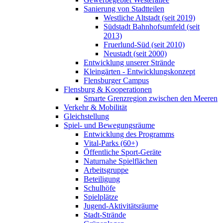
Sanierung von Stadtteilen
Westliche Altstadt (seit 2019)
Südstadt Bahnhofsumfeld (seit
2013)
Fruerlund-Süd (seit 2010)
Neustadt (seit 2000)
Entwicklung unserer Strände
Kleingärten - Entwicklungskonzept
Flensburger Campus
Flensburg & Kooperationen
Smarte Grenzregion zwischen den Meeren
Verkehr & Mobilität
Gleichstellung
Spiel- und Bewegungsräume
Entwicklung des Programms
Vital-Parks (60+)
Öffentliche Sport-Geräte
Naturnahe Spielflächen
Arbeitsgruppe
Beteiligung
Schulhöfe
Spielplätze
Jugend-Aktivitätsräume
Stadt-Strände