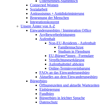
Unternehmen-Stammtisch
Connected Women
Sozialarbeit
Antirassismus + Antidiskriminierung
Begegnung der Menschen
Integrationskonzept
Unsere Ämter von A-Z
Einwanderungsbüro / Immigration Office
Asylbewerberleistungen
Aufenthalt
Non-EU-Residents - Aufenthalt
Familiennachzug
Studium in Flensburg
EU-Bürger*innen - Formulare
Verpflichtungserklärung
Aufenthaltstitel abholen
Online-Terminvereinbarung
FAQs an das Einwanderungsbüro
Aktuelles aus dem Einwanderungsbüro
Bürgerbüro
Öffnungszeiten und aktuelle Wartezeiten
Einbürgerung
Fundbüro
Bürgerbüro in leichter Sprache
Datenschutz