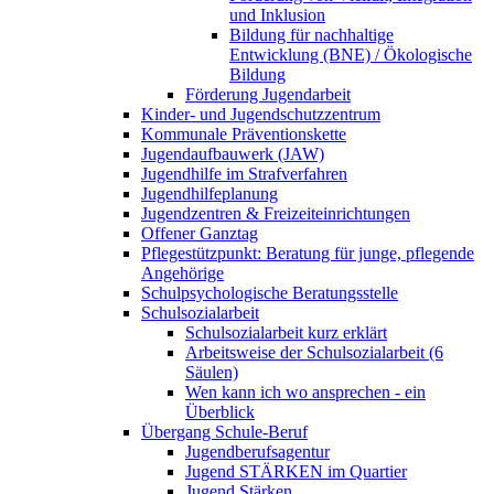
und Inklusion
Bildung für nachhaltige
Entwicklung (BNE) / Ökologische
Bildung
Förderung Jugendarbeit
Kinder- und Jugendschutzzentrum
Kommunale Präventionskette
Jugendaufbauwerk (JAW)
Jugendhilfe im Strafverfahren
Jugendhilfeplanung
Jugendzentren & Freizeiteinrichtungen
Offener Ganztag
Pflegestützpunkt: Beratung für junge, pflegende
Angehörige
Schulpsychologische Beratungsstelle
Schulsozialarbeit
Schulsozialarbeit kurz erklärt
Arbeitsweise der Schulsozialarbeit (6
Säulen)
Wen kann ich wo ansprechen - ein
Überblick
Übergang Schule-Beruf
Jugendberufsagentur
Jugend STÄRKEN im Quartier
Jugend Stärken