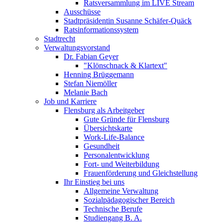
Ratsversammlung im LIVE Stream
Ausschüsse
Stadtpräsidentin Susanne Schäfer-Quäck
Ratsinformationssystem
Stadtrecht
Verwaltungsvorstand
Dr. Fabian Geyer
"Klönschnack & Klartext"
Henning Brüggemann
Stefan Niemöller
Melanie Bach
Job und Karriere
Flensburg als Arbeitgeber
Gute Gründe für Flensburg
Übersichtskarte
Work-Life-Balance
Gesundheit
Personalentwicklung
Fort- und Weiterbildung
Frauenförderung und Gleichstellung
Ihr Einstieg bei uns
Allgemeine Verwaltung
Sozialpädagogischer Bereich
Technische Berufe
Studiengang B. A.