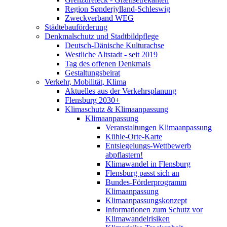
Region Sønderjylland-Schleswig
Zweckverband WEG
Städtebauförderung
Denkmalschutz und Stadtbildpflege
Deutsch-Dänische Kulturachse
Westliche Altstadt - seit 2019
Tag des offenen Denkmals
Gestaltungsbeirat
Verkehr, Mobilität, Klima
Aktuelles aus der Verkehrsplanung
Flensburg 2030+
Klimaschutz & Klimaanpassung
Klimaanpassung
Veranstaltungen Klimaanpassung
Kühle-Orte-Karte
Entsiegelungs-Wettbewerb
abpflastern!
Klimawandel in Flensburg
Flensburg passt sich an
Bundes-Förderprogramm
Klimaanpassung
Klimaanpassungskonzept
Informationen zum Schutz vor
Klimawandelrisiken