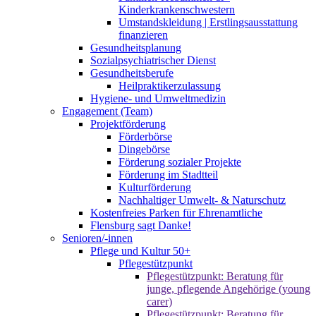
Kinderkrankenschwestern
Umstandskleidung | Erstlingsausstattung
finanzieren
Gesundheitsplanung
Sozialpsychiatrischer Dienst
Gesundheitsberufe
Heilpraktikerzulassung
Hygiene- und Umweltmedizin
Engagement (Team)
Projektförderung
Förderbörse
Dingebörse
Förderung sozialer Projekte
Förderung im Stadtteil
Kulturförderung
Nachhaltiger Umwelt- & Naturschutz
Kostenfreies Parken für Ehrenamtliche
Flensburg sagt Danke!
Senioren/-innen
Pflege und Kultur 50+
Pflegestützpunkt
Pflegestützpunkt: Beratung für
junge, pflegende Angehörige (young
carer)
Pflegestützpunkt: Beratung für