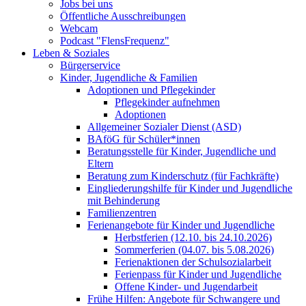
Jobs bei uns
Öffentliche Ausschreibungen
Webcam
Podcast "FlensFrequenz"
Leben & Soziales
Bürgerservice
Kinder, Jugendliche & Familien
Adoptionen und Pflegekinder
Pflegekinder aufnehmen
Adoptionen
Allgemeiner Sozialer Dienst (ASD)
BAföG für Schüler*innen
Beratungsstelle für Kinder, Jugendliche und
Eltern
Beratung zum Kinderschutz (für Fachkräfte)
Eingliederungshilfe für Kinder und Jugendliche
mit Behinderung
Familienzentren
Ferienangebote für Kinder und Jugendliche
Herbstferien (12.10. bis 24.10.2026)
Sommerferien (04.07. bis 5.08.2026)
Ferienaktionen der Schulsozialarbeit
Ferienpass für Kinder und Jugendliche
Offene Kinder- und Jugendarbeit
Frühe Hilfen: Angebote für Schwangere und