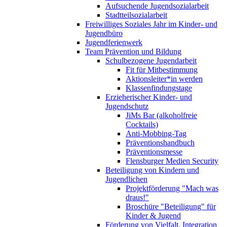
Aufsuchende Jugendsozialarbeit
Stadtteilsozialarbeit
Freiwilliges Soziales Jahr im Kinder- und
Jugendbüro
Jugendferienwerk
Team Prävention und Bildung
Schulbezogene Jugendarbeit
Fit für Mitbestimmung
Aktionsleiter*in werden
Klassenfindungstage
Erzieherischer Kinder- und
Jugendschutz
JiMs Bar (alkoholfreie
Cocktails)
Anti-Mobbing-Tag
Präventionshandbuch
Präventionsmesse
Flensburger Medien Security
Beteiligung von Kindern und
Jugendlichen
Projektförderung "Mach was
draus!"
Broschüre "Beteiligung" für
Kinder & Jugend
Förderung von Vielfalt, Integration