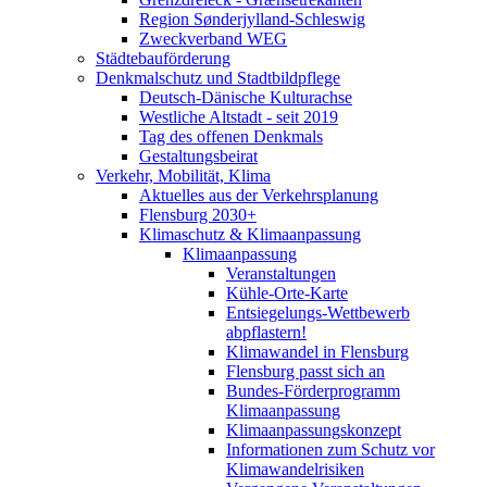
Region Sønderjylland-Schleswig
Zweckverband WEG
Städtebauförderung
Denkmalschutz und Stadtbildpflege
Deutsch-Dänische Kulturachse
Westliche Altstadt - seit 2019
Tag des offenen Denkmals
Gestaltungsbeirat
Verkehr, Mobilität, Klima
Aktuelles aus der Verkehrsplanung
Flensburg 2030+
Klimaschutz & Klimaanpassung
Klimaanpassung
Veranstaltungen
Kühle-Orte-Karte
Entsiegelungs-Wettbewerb
abpflastern!
Klimawandel in Flensburg
Flensburg passt sich an
Bundes-Förderprogramm
Klimaanpassung
Klimaanpassungskonzept
Informationen zum Schutz vor
Klimawandelrisiken