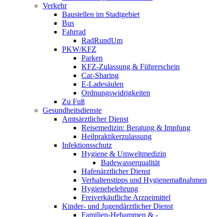
Verkehr
Baustellen im Stadtgebiet
Bus
Fahrrad
RadRundUm
PKW/KFZ
Parken
KFZ-Zulassung & Führerschein
Car-Sharing
E-Ladesäulen
Ordnungswidrigkeiten
Zu Fuß
Gesundheitsdienste
Amtsärztlicher Dienst
Reisemedizin: Beratung & Impfung
Heilpraktikerzulassung
Infektionsschutz
Hygiene & Umweltmedizin
Badewasserqualität
Hafenärztlicher Dienst
Verhaltenstipps und Hygienemaßnahmen
Hygienebelehrung
Freiverkäufliche Arzneimittel
Kinder- und Jugendärztlicher Dienst
Familien-Hebammen & -