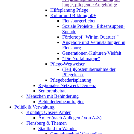
junge, pflegende Angehörige
Hilfeplanung Pflege
Kultur und Bildung 50+
FlensburgerLeben
Soziale Projekte - Erbsensuppen-
Spende
Fördertopf "Wir im Quartier!"
Angebote und Veranstaltungen in
Flensburg
Generationen-Kulturen-Vielfalt
"Die Notfallmappe"
Pflege-Wegweiser
(Teil-)Kostenübernahme der
Pflegekasse
Pflegebedarfsplanung
Regionales Netzwerk Demenz
Seniorenbeirat
Menschen mit Behinderung
Behindertenbeauftragter
Politik & Verwaltung
Kontakt: Unsere Ämter
Ämter (nach Anliegen / von A-Z)
Flensburg & Themen
Stadtbild im Wandel
Gewerbegebiet Westerallee