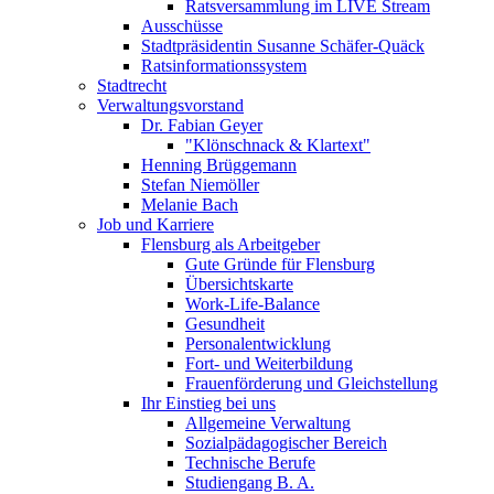
Ratsversammlung im LIVE Stream
Ausschüsse
Stadtpräsidentin Susanne Schäfer-Quäck
Ratsinformationssystem
Stadtrecht
Verwaltungsvorstand
Dr. Fabian Geyer
"Klönschnack & Klartext"
Henning Brüggemann
Stefan Niemöller
Melanie Bach
Job und Karriere
Flensburg als Arbeitgeber
Gute Gründe für Flensburg
Übersichtskarte
Work-Life-Balance
Gesundheit
Personalentwicklung
Fort- und Weiterbildung
Frauenförderung und Gleichstellung
Ihr Einstieg bei uns
Allgemeine Verwaltung
Sozialpädagogischer Bereich
Technische Berufe
Studiengang B. A.