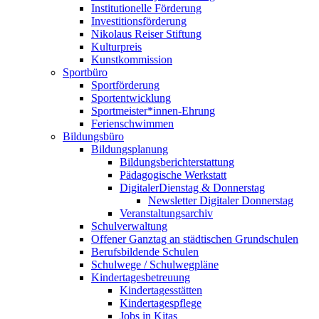
Institutionelle Förderung
Investitionsförderung
Nikolaus Reiser Stiftung
Kulturpreis
Kunstkommission
Sportbüro
Sportförderung
Sportentwicklung
Sportmeister*innen-Ehrung
Ferienschwimmen
Bildungsbüro
Bildungsplanung
Bildungsberichterstattung
Pädagogische Werkstatt
DigitalerDienstag & Donnerstag
Newsletter Digitaler Donnerstag
Veranstaltungsarchiv
Schulverwaltung
Offener Ganztag an städtischen Grundschulen
Berufsbildende Schulen
Schulwege / Schulwegpläne
Kindertagesbetreuung
Kindertagesstätten
Kindertagespflege
Jobs in Kitas