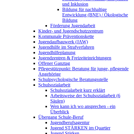
und Inklusion
Bildung für nachhaltige
Entwicklung (BNE) / Ökologische
Bildung
Förderung Jugendarbeit
Kinder- und Jugendschutzzentrum
Kommunale Präventionskette
Jugendaufbauwerk (JAW)
Jugendhilfe im Strafverfahren
Jugendhilfeplanung
Jugendzentren & Freizeiteinrichtungen
Offener Ganztag
Pflegestützpunkt: Beratung für junge, pflegende
Angehörige
Schulpsychologische Beratungsstelle
Schulsozialarbeit
Schulsozialarbeit kurz erklärt
Arbeitsweise der Schulsozialarbeit (6
Säulen)
Wen kann ich wo ansprechen - ein
Überblick
Übergang Schule-Beruf
Jugendberufsagentur
Jugend STÄRKEN im Quartier
Jugend Stärken