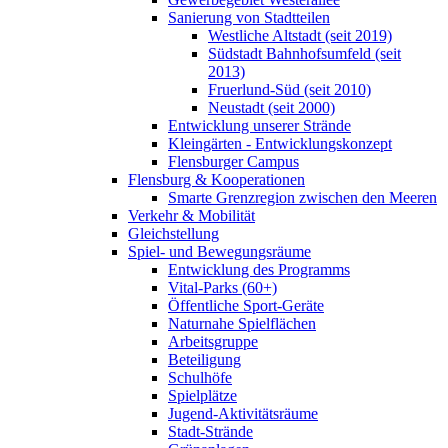
Sanierung von Stadtteilen
Westliche Altstadt (seit 2019)
Südstadt Bahnhofsumfeld (seit
2013)
Fruerlund-Süd (seit 2010)
Neustadt (seit 2000)
Entwicklung unserer Strände
Kleingärten - Entwicklungskonzept
Flensburger Campus
Flensburg & Kooperationen
Smarte Grenzregion zwischen den Meeren
Verkehr & Mobilität
Gleichstellung
Spiel- und Bewegungsräume
Entwicklung des Programms
Vital-Parks (60+)
Öffentliche Sport-Geräte
Naturnahe Spielflächen
Arbeitsgruppe
Beteiligung
Schulhöfe
Spielplätze
Jugend-Aktivitätsräume
Stadt-Strände