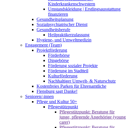
Kinderkrankenschwestern
Umstandskleidung | Erstlingsausstattung
finanzieren
Gesundheitsplanung
Sozialpsychiatrischer Dienst
Gesundheitsberufe
Heilpraktikerzulassung
Hygiene- und Umweltmedizin
Engagement (Team)
Projektförderung
Förderbörse
Dingebörse
Förderung sozialer Projekte
Förderung im Stadtteil
Kulturförderung
Nachhaltiger Umwelt- & Naturschutz
Kostenfreies Parken für Ehrenamtliche
Flensburg sagt Danke!
Senioren/-innen
Pflege und Kultur 50+
Pflegestützpunkt
Pflegestützpunkt: Beratung für
junge, pflegende Angehörige (young
carer)
Pflegestützpunkt: Beratung für