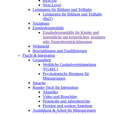
BERAB
Next Level
Leistungen für Bildung und Teilhabe
Leistungen für Bildung und Teilhabe
(BuT)
Sozialpass
Eingliederungshilfe
Eingliederungshilfe für Kinder und
Jugendliche mit körperlichen, geistigen
oder Sinnesbeeinträchtigungen
Wohngeld
Beschäftigung und Qualifizierung
Flucht & Integration
Gesundheit
Weibliche Genitalverstümmelung
(FGM/C)
Psychologische Beratung für
Migrant:innen
Sprache
Runder Tisch für Integration
Aktuelles
Video und Broschüre
Protokolle und Jahresberichte
Projekte und weitere Angebote
Ausbildung & Arbeit für Migrant:innen