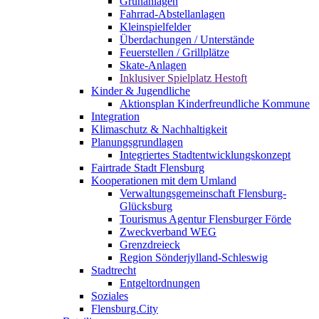
Grünanlagen
Fahrrad-Abstellanlagen
Kleinspielfelder
Überdachungen / Unterstände
Feuerstellen / Grillplätze
Skate-Anlagen
Inklusiver Spielplatz Hestoft
Kinder & Jugendliche
Aktionsplan Kinderfreundliche Kommune
Integration
Klimaschutz & Nachhaltigkeit
Planungsgrundlagen
Integriertes Stadtentwicklungskonzept
Fairtrade Stadt Flensburg
Kooperationen mit dem Umland
Verwaltungsgemeinschaft Flensburg-
Glücksburg
Tourismus Agentur Flensburger Förde
Zweckverband WEG
Grenzdreieck
Region Sönderjylland-Schleswig
Stadtrecht
Entgeltordnungen
Soziales
Flensburg.City