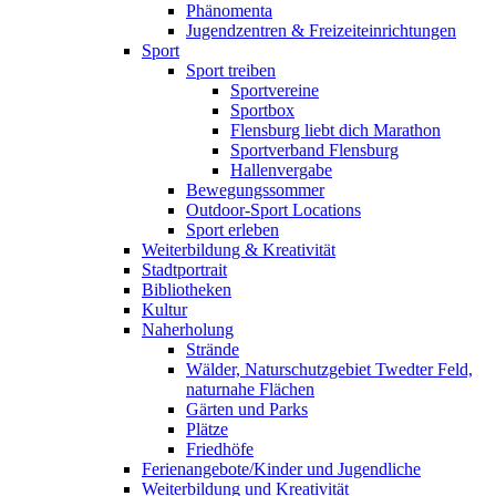
Phänomenta
Jugendzentren & Freizeiteinrichtungen
Sport
Sport treiben
Sportvereine
Sportbox
Flensburg liebt dich Marathon
Sportverband Flensburg
Hallenvergabe
Bewegungssommer
Outdoor-Sport Locations
Sport erleben
Weiterbildung & Kreativität
Stadtportrait
Bibliotheken
Kultur
Naherholung
Strände
Wälder, Naturschutzgebiet Twedter Feld,
naturnahe Flächen
Gärten und Parks
Plätze
Friedhöfe
Ferienangebote/Kinder und Jugendliche
Weiterbildung und Kreativität