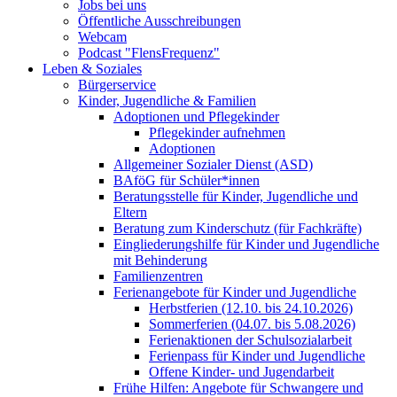
Jobs bei uns
Öffentliche Ausschreibungen
Webcam
Podcast "FlensFrequenz"
Leben & Soziales
Bürgerservice
Kinder, Jugendliche & Familien
Adoptionen und Pflegekinder
Pflegekinder aufnehmen
Adoptionen
Allgemeiner Sozialer Dienst (ASD)
BAföG für Schüler*innen
Beratungsstelle für Kinder, Jugendliche und
Eltern
Beratung zum Kinderschutz (für Fachkräfte)
Eingliederungshilfe für Kinder und Jugendliche
mit Behinderung
Familienzentren
Ferienangebote für Kinder und Jugendliche
Herbstferien (12.10. bis 24.10.2026)
Sommerferien (04.07. bis 5.08.2026)
Ferienaktionen der Schulsozialarbeit
Ferienpass für Kinder und Jugendliche
Offene Kinder- und Jugendarbeit
Frühe Hilfen: Angebote für Schwangere und