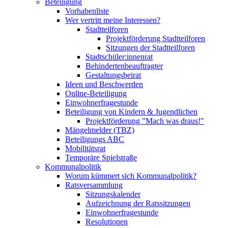
Beteiligung
Vorhabenliste
Wer vertritt meine Interessen?
Stadtteilforen
Projektförderung Stadtteilforen
Sitzungen der Stadtteilforen
Stadtschüler:innenrat
Behindertenbeauftragter
Gestaltungsbeirat
Ideen und Beschwerden
Online-Beteiligung
Einwohnerfragestunde
Beteiligung von Kindern & Jugendlichen
Projektförderung "Mach was draus!"
Mängelmelder (TBZ)
Beteiligungs ABC
Mobilitätsrat
Temporäre Spielstraße
Kommunalpolitik
Worum kümmert sich Kommunalpolitik?
Ratsversammlung
Sitzungskalender
Aufzeichnung der Ratssitzungen
Einwohnerfragestunde
Resolutionen