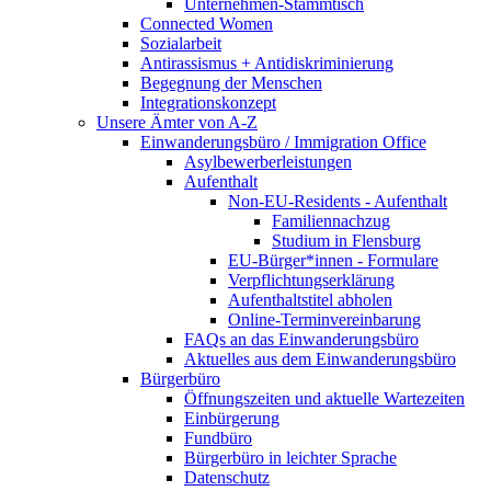
Unternehmen-Stammtisch
Connected Women
Sozialarbeit
Antirassismus + Antidiskriminierung
Begegnung der Menschen
Integrationskonzept
Unsere Ämter von A-Z
Einwanderungsbüro / Immigration Office
Asylbewerberleistungen
Aufenthalt
Non-EU-Residents - Aufenthalt
Familiennachzug
Studium in Flensburg
EU-Bürger*innen - Formulare
Verpflichtungserklärung
Aufenthaltstitel abholen
Online-Terminvereinbarung
FAQs an das Einwanderungsbüro
Aktuelles aus dem Einwanderungsbüro
Bürgerbüro
Öffnungszeiten und aktuelle Wartezeiten
Einbürgerung
Fundbüro
Bürgerbüro in leichter Sprache
Datenschutz