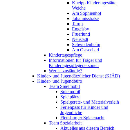
Kneipp Kindertagestätte
Weiche
Am Sophienhof
Johannisstraße
Tarup
Engelsby
Fruerlund
Neustadt
Schwedenheim
Am Ostseebad
Kindertagespflege
Informationen für Träger und
Kindertagespflegepersonen
Wer ist zuständig?
Kinder- und Jugendärztlicher Dienst (KJÄD)
Kinder- und Jugendbüro
Team Spielmobil
Spielmobil
Spielplätze
Spielgeräte- und Materialverleih
Ferienpass für Kinder und
Jugendliche
Flensburger Spielenacht
Team Sozialarbeit
Aktuelles aus diesem Bereich