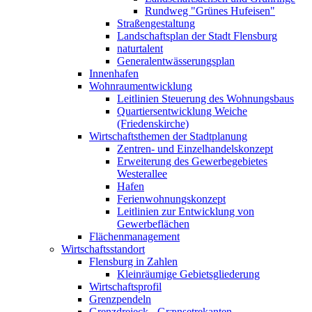
Rundweg "Grünes Hufeisen"
Straßengestaltung
Landschaftsplan der Stadt Flensburg
naturtalent
Generalentwässerungsplan
Innenhafen
Wohnraumentwicklung
Leitlinien Steuerung des Wohnungsbaus
Quartiersentwicklung Weiche
(Friedenskirche)
Wirtschaftsthemen der Stadtplanung
Zentren- und Einzelhandelskonzept
Erweiterung des Gewerbegebietes
Westerallee
Hafen
Ferienwohnungskonzept
Leitlinien zur Entwicklung von
Gewerbeflächen
Flächenmanagement
Wirtschaftsstandort
Flensburg in Zahlen
Kleinräumige Gebietsgliederung
Wirtschaftsprofil
Grenzpendeln
Grenzdreieck - Grænsetrekanten