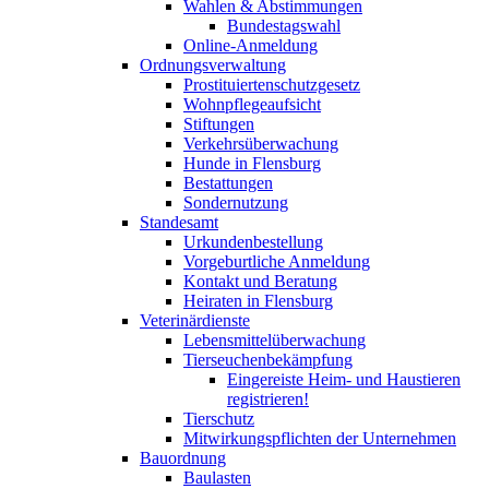
Wahlen & Abstimmungen
Bundestagswahl
Online-Anmeldung
Ordnungsverwaltung
Prostituiertenschutzgesetz
Wohnpflegeaufsicht
Stiftungen
Verkehrsüberwachung
Hunde in Flensburg
Bestattungen
Sondernutzung
Standesamt
Urkundenbestellung
Vorgeburtliche Anmeldung
Kontakt und Beratung
Heiraten in Flensburg
Veterinärdienste
Lebensmittelüberwachung
Tierseuchenbekämpfung
Eingereiste Heim- und Haustieren
registrieren!
Tierschutz
Mitwirkungspflichten der Unternehmen
Bauordnung
Baulasten