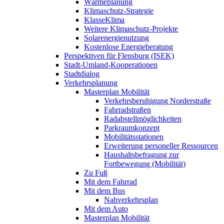
Wärmeplanung
Klimaschutz-Strategie
KlasseKlima
Weitere Klimaschutz-Projekte
Solarenergienutzung
Kostenlose Energieberatung
Perspektiven für Flensburg (ISEK)
Stadt-Umland-Kooperationen
Stadtdialog
Verkehrsplanung
Masterplan Mobilität
Verkehrsberuhigung Norderstraße
Fahrradstraßen
Radabstellmöglichkeiten
Parkraumkonzept
Mobilitätsstationen
Erweiterung personeller Ressourcen
Haushaltsbefragung zur
Fortbewegung (Mobilität)
Zu Fuß
Mit dem Fahrrad
Mit dem Bus
Nahverkehrsplan
Mit dem Auto
Masterplan Mobilität