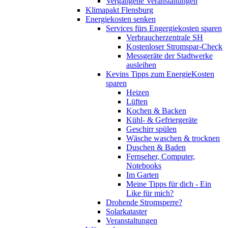
Vergangene Veranstaltungen
Klimapakt Flensburg
Energiekosten senken
Services fürs Engergiekosten sparen
Verbraucherzentrale SH
Kostenloser Stromspar-Check
Messgeräte der Stadtwerke
ausleihen
Kevins Tipps zum EnergieKosten
sparen
Heizen
Lüften
Kochen & Backen
Kühl- & Gefriergeräte
Geschirr spülen
Wäsche waschen & trocknen
Duschen & Baden
Fernseher, Computer,
Notebooks
Im Garten
Meine Tipps für dich - Ein
Like für mich?
Drohende Stromsperre?
Solarkataster
Veranstaltungen