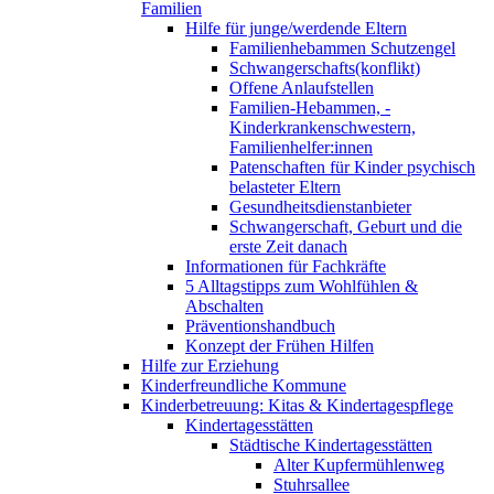
Familien
Hilfe für junge/werdende Eltern
Familienhebammen Schutzengel
Schwangerschafts(konflikt)
Offene Anlaufstellen
Familien-Hebammen, -
Kinderkrankenschwestern,
Familienhelfer:innen
Patenschaften für Kinder psychisch
belasteter Eltern
Gesundheitsdienstanbieter
Schwangerschaft, Geburt und die
erste Zeit danach
Informationen für Fachkräfte
5 Alltagstipps zum Wohlfühlen &
Abschalten
Präventionshandbuch
Konzept der Frühen Hilfen
Hilfe zur Erziehung
Kinderfreundliche Kommune
Kinderbetreuung: Kitas & Kindertagespflege
Kindertagesstätten
Städtische Kindertagesstätten
Alter Kupfermühlenweg
Stuhrsallee