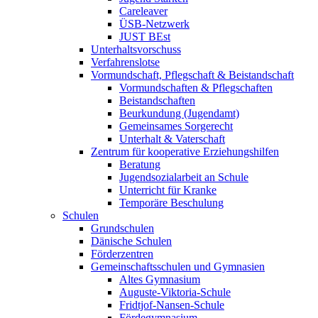
Careleaver
ÜSB-Netzwerk
JUST BEst
Unterhaltsvorschuss
Verfahrenslotse
Vormundschaft, Pflegschaft & Beistandschaft
Vormundschaften & Pflegschaften
Beistandschaften
Beurkundung (Jugendamt)
Gemeinsames Sorgerecht
Unterhalt & Vaterschaft
Zentrum für kooperative Erziehungshilfen
Beratung
Jugendsozialarbeit an Schule
Unterricht für Kranke
Temporäre Beschulung
Schulen
Grundschulen
Dänische Schulen
Förderzentren
Gemeinschaftsschulen und Gymnasien
Altes Gymnasium
Auguste-Viktoria-Schule
Fridtjof-Nansen-Schule
Fördegymnasium