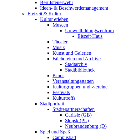
Berufsfeuerwehr
Ideen- & Beschwerdemanagement
Freizeit & Kultur
Kultur erleben
Museen
Umweltbildungszentrum
Eiszeit-Haus
Theater
Musik
Kunst und Galerien
Büchereien und Archive
Stadtarchiv
Stadtbibliothek
Kinos
Veranstaltungsstätten
Kulturgruppen und -vereine
Festivals
Kulturtreffs
Stadtportrait
Städtepartnerschaften
Carlisle (GB)
Slupsk (PL)
Neubrandenburg (D)
Spiel und Spaß
Campusbad