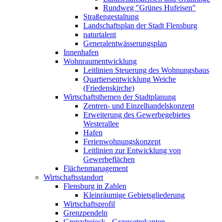
Rundweg "Grünes Hufeisen"
Straßengestaltung
Landschaftsplan der Stadt Flensburg
naturtalent
Generalentwässerungsplan
Innenhafen
Wohnraumentwicklung
Leitlinien Steuerung des Wohnungsbaus
Quartiersentwicklung Weiche
(Friedenskirche)
Wirtschaftsthemen der Stadtplanung
Zentren- und Einzelhandelskonzept
Erweiterung des Gewerbegebietes
Westerallee
Hafen
Ferienwohnungskonzept
Leitlinien zur Entwicklung von
Gewerbeflächen
Flächenmanagement
Wirtschaftsstandort
Flensburg in Zahlen
Kleinräumige Gebietsgliederung
Wirtschaftsprofil
Grenzpendeln
Grenzdreieck - Grænsetrekanten