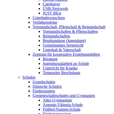
Careleaver
ÜSB-Netzwerk
JUST BEst
Unterhaltsvorschuss
Verfahrenslotse
Vormundschaft, Pflegschaft & Beistandschaft
Vormundschaften & Pflegschaften
Beistandschaften
Beurkundung (Jugendamt)
Gemeinsames Sorgerecht
Unterhalt & Vaterschaft
Zentrum für kooperative Erziehungshilfen
Beratung
Jugendsozialarbeit an Schule
Unterricht für Kranke
Temporäre Beschulung
Schulen
Grundschulen
Dänische Schulen
Förderzentren
Gemeinschaftsschulen und Gymnasien
Altes Gymnasium
Auguste-Viktoria-Schule
Fridtjof-Nansen-Schule
Fördegymnasium