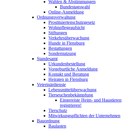
Wahlen & Abstimmungen
Bundestagswahl
Online-Anmeldung
Ordnungsverwaltung
Prostituiertenschutzgesetz
Wohnpflegeaufsicht
Stiftungen
Verkehrsüberwachung
Hunde in Flensburg
Bestattungen
Sondernutzung
Standesamt
Urkundenbestellung
Vorgeburtliche Anmeldung
Kontakt und Beratung
Heiraten in Flensburg
Veterinärdienste
Lebensmittelüberwachung
Tierseuchenbekämpfung
Eingereiste Heim- und Haustieren
registrieren!
Tierschutz
Mitwirkungspflichten der Unternehmen
Bauordnung
Baulasten