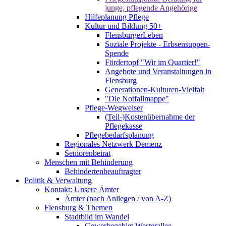
junge, pflegende Angehörige
Hilfeplanung Pflege
Kultur und Bildung 50+
FlensburgerLeben
Soziale Projekte - Erbsensuppen-
Spende
Fördertopf "Wir im Quartier!"
Angebote und Veranstaltungen in
Flensburg
Generationen-Kulturen-Vielfalt
"Die Notfallmappe"
Pflege-Wegweiser
(Teil-)Kostenübernahme der
Pflegekasse
Pflegebedarfsplanung
Regionales Netzwerk Demenz
Seniorenbeirat
Menschen mit Behinderung
Behindertenbeauftragter
Politik & Verwaltung
Kontakt: Unsere Ämter
Ämter (nach Anliegen / von A-Z)
Flensburg & Themen
Stadtbild im Wandel
Gewerbegebiet Westerallee