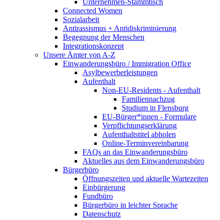
Unternehmen-Stammtisch
Connected Women
Sozialarbeit
Antirassismus + Antidiskriminierung
Begegnung der Menschen
Integrationskonzept
Unsere Ämter von A-Z
Einwanderungsbüro / Immigration Office
Asylbewerberleistungen
Aufenthalt
Non-EU-Residents - Aufenthalt
Familiennachzug
Studium in Flensburg
EU-Bürger*innen - Formulare
Verpflichtungserklärung
Aufenthaltstitel abholen
Online-Terminvereinbarung
FAQs an das Einwanderungsbüro
Aktuelles aus dem Einwanderungsbüro
Bürgerbüro
Öffnungszeiten und aktuelle Wartezeiten
Einbürgerung
Fundbüro
Bürgerbüro in leichter Sprache
Datenschutz