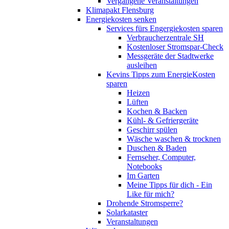
Vergangene Veranstaltungen
Klimapakt Flensburg
Energiekosten senken
Services fürs Engergiekosten sparen
Verbraucherzentrale SH
Kostenloser Stromspar-Check
Messgeräte der Stadtwerke
ausleihen
Kevins Tipps zum EnergieKosten
sparen
Heizen
Lüften
Kochen & Backen
Kühl- & Gefriergeräte
Geschirr spülen
Wäsche waschen & trocknen
Duschen & Baden
Fernseher, Computer,
Notebooks
Im Garten
Meine Tipps für dich - Ein
Like für mich?
Drohende Stromsperre?
Solarkataster
Veranstaltungen