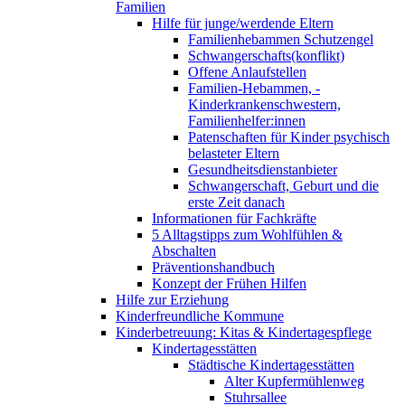
Familien
Hilfe für junge/werdende Eltern
Familienhebammen Schutzengel
Schwangerschafts(konflikt)
Offene Anlaufstellen
Familien-Hebammen, -
Kinderkrankenschwestern,
Familienhelfer:innen
Patenschaften für Kinder psychisch
belasteter Eltern
Gesundheitsdienstanbieter
Schwangerschaft, Geburt und die
erste Zeit danach
Informationen für Fachkräfte
5 Alltagstipps zum Wohlfühlen &
Abschalten
Präventionshandbuch
Konzept der Frühen Hilfen
Hilfe zur Erziehung
Kinderfreundliche Kommune
Kinderbetreuung: Kitas & Kindertagespflege
Kindertagesstätten
Städtische Kindertagesstätten
Alter Kupfermühlenweg
Stuhrsallee