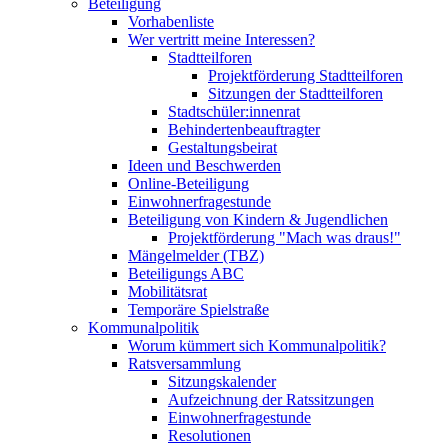
Beteiligung
Vorhabenliste
Wer vertritt meine Interessen?
Stadtteilforen
Projektförderung Stadtteilforen
Sitzungen der Stadtteilforen
Stadtschüler:innenrat
Behindertenbeauftragter
Gestaltungsbeirat
Ideen und Beschwerden
Online-Beteiligung
Einwohnerfragestunde
Beteiligung von Kindern & Jugendlichen
Projektförderung "Mach was draus!"
Mängelmelder (TBZ)
Beteiligungs ABC
Mobilitätsrat
Temporäre Spielstraße
Kommunalpolitik
Worum kümmert sich Kommunalpolitik?
Ratsversammlung
Sitzungskalender
Aufzeichnung der Ratssitzungen
Einwohnerfragestunde
Resolutionen