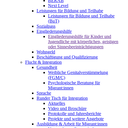
BERAB
Next Level
Leistungen für Bildung und Teilhabe
Leistungen für Bildung und Teilhabe
(BuT)
Sozialpass
Eingliederungshilfe
Eingliederungshilfe für Kinder und
Jugendliche mit körperlichen, geistigen
oder Sinnesbeeinträchtigungen
Wohngeld
Beschäftigung und Qualifizierung
Flucht & Integration
Gesundheit
Weibliche Genitalverstümmelung
(FGM/C)
Psychologische Beratung für
Migrant:innen
Sprache
Runder Tisch für Integration
Aktuelles
Video und Broschüre
Protokolle und Jahresberichte
Projekte und weitere Angebote
Ausbildung & Arbeit für Migrant:innen