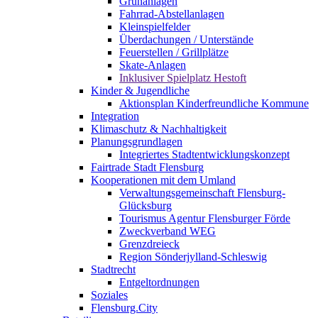
Grünanlagen
Fahrrad-Abstellanlagen
Kleinspielfelder
Überdachungen / Unterstände
Feuerstellen / Grillplätze
Skate-Anlagen
Inklusiver Spielplatz Hestoft
Kinder & Jugendliche
Aktionsplan Kinderfreundliche Kommune
Integration
Klimaschutz & Nachhaltigkeit
Planungsgrundlagen
Integriertes Stadtentwicklungskonzept
Fairtrade Stadt Flensburg
Kooperationen mit dem Umland
Verwaltungsgemeinschaft Flensburg-
Glücksburg
Tourismus Agentur Flensburger Förde
Zweckverband WEG
Grenzdreieck
Region Sönderjylland-Schleswig
Stadtrecht
Entgeltordnungen
Soziales
Flensburg.City