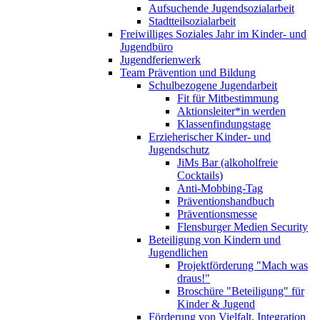
Aufsuchende Jugendsozialarbeit
Stadtteilsozialarbeit
Freiwilliges Soziales Jahr im Kinder- und
Jugendbüro
Jugendferienwerk
Team Prävention und Bildung
Schulbezogene Jugendarbeit
Fit für Mitbestimmung
Aktionsleiter*in werden
Klassenfindungstage
Erzieherischer Kinder- und
Jugendschutz
JiMs Bar (alkoholfreie
Cocktails)
Anti-Mobbing-Tag
Präventionshandbuch
Präventionsmesse
Flensburger Medien Security
Beteiligung von Kindern und
Jugendlichen
Projektförderung "Mach was
draus!"
Broschüre "Beteiligung" für
Kinder & Jugend
Förderung von Vielfalt, Integration