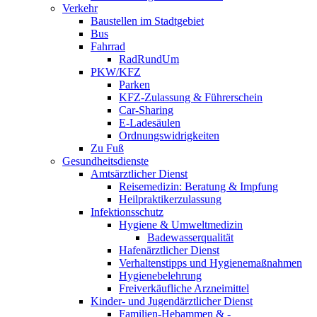
Verkehr
Baustellen im Stadtgebiet
Bus
Fahrrad
RadRundUm
PKW/KFZ
Parken
KFZ-Zulassung & Führerschein
Car-Sharing
E-Ladesäulen
Ordnungswidrigkeiten
Zu Fuß
Gesundheitsdienste
Amtsärztlicher Dienst
Reisemedizin: Beratung & Impfung
Heilpraktikerzulassung
Infektionsschutz
Hygiene & Umweltmedizin
Badewasserqualität
Hafenärztlicher Dienst
Verhaltenstipps und Hygienemaßnahmen
Hygienebelehrung
Freiverkäufliche Arzneimittel
Kinder- und Jugendärztlicher Dienst
Familien-Hebammen & -