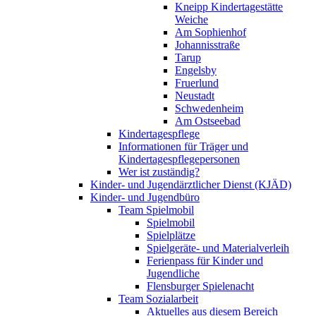
Kneipp Kindertagestätte
Weiche
Am Sophienhof
Johannisstraße
Tarup
Engelsby
Fruerlund
Neustadt
Schwedenheim
Am Ostseebad
Kindertagespflege
Informationen für Träger und
Kindertagespflegepersonen
Wer ist zuständig?
Kinder- und Jugendärztlicher Dienst (KJÄD)
Kinder- und Jugendbüro
Team Spielmobil
Spielmobil
Spielplätze
Spielgeräte- und Materialverleih
Ferienpass für Kinder und
Jugendliche
Flensburger Spielenacht
Team Sozialarbeit
Aktuelles aus diesem Bereich