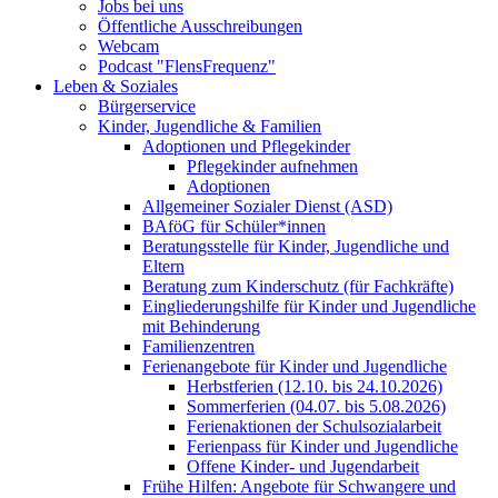
Jobs bei uns
Öffentliche Ausschreibungen
Webcam
Podcast "FlensFrequenz"
Leben & Soziales
Bürgerservice
Kinder, Jugendliche & Familien
Adoptionen und Pflegekinder
Pflegekinder aufnehmen
Adoptionen
Allgemeiner Sozialer Dienst (ASD)
BAföG für Schüler*innen
Beratungsstelle für Kinder, Jugendliche und
Eltern
Beratung zum Kinderschutz (für Fachkräfte)
Eingliederungshilfe für Kinder und Jugendliche
mit Behinderung
Familienzentren
Ferienangebote für Kinder und Jugendliche
Herbstferien (12.10. bis 24.10.2026)
Sommerferien (04.07. bis 5.08.2026)
Ferienaktionen der Schulsozialarbeit
Ferienpass für Kinder und Jugendliche
Offene Kinder- und Jugendarbeit
Frühe Hilfen: Angebote für Schwangere und