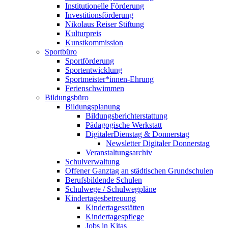
Institutionelle Förderung
Investitionsförderung
Nikolaus Reiser Stiftung
Kulturpreis
Kunstkommission
Sportbüro
Sportförderung
Sportentwicklung
Sportmeister*innen-Ehrung
Ferienschwimmen
Bildungsbüro
Bildungsplanung
Bildungsberichterstattung
Pädagogische Werkstatt
DigitalerDienstag & Donnerstag
Newsletter Digitaler Donnerstag
Veranstaltungsarchiv
Schulverwaltung
Offener Ganztag an städtischen Grundschulen
Berufsbildende Schulen
Schulwege / Schulwegpläne
Kindertagesbetreuung
Kindertagesstätten
Kindertagespflege
Jobs in Kitas