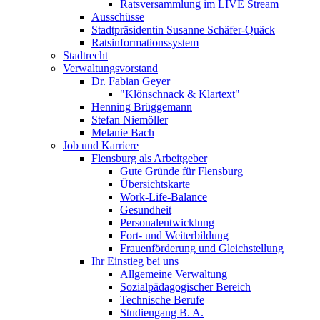
Ratsversammlung im LIVE Stream
Ausschüsse
Stadtpräsidentin Susanne Schäfer-Quäck
Ratsinformationssystem
Stadtrecht
Verwaltungsvorstand
Dr. Fabian Geyer
"Klönschnack & Klartext"
Henning Brüggemann
Stefan Niemöller
Melanie Bach
Job und Karriere
Flensburg als Arbeitgeber
Gute Gründe für Flensburg
Übersichtskarte
Work-Life-Balance
Gesundheit
Personalentwicklung
Fort- und Weiterbildung
Frauenförderung und Gleichstellung
Ihr Einstieg bei uns
Allgemeine Verwaltung
Sozialpädagogischer Bereich
Technische Berufe
Studiengang B. A.