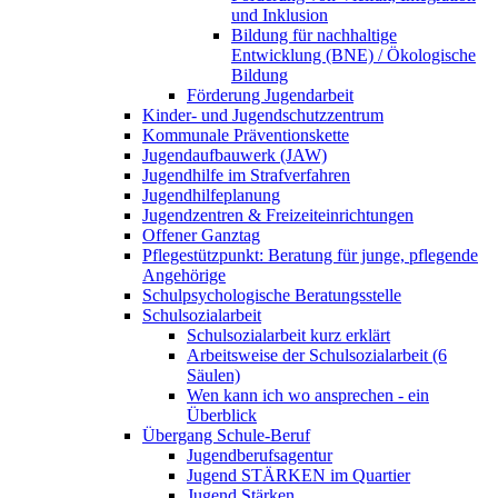
und Inklusion
Bildung für nachhaltige
Entwicklung (BNE) / Ökologische
Bildung
Förderung Jugendarbeit
Kinder- und Jugendschutzzentrum
Kommunale Präventionskette
Jugendaufbauwerk (JAW)
Jugendhilfe im Strafverfahren
Jugendhilfeplanung
Jugendzentren & Freizeiteinrichtungen
Offener Ganztag
Pflegestützpunkt: Beratung für junge, pflegende
Angehörige
Schulpsychologische Beratungsstelle
Schulsozialarbeit
Schulsozialarbeit kurz erklärt
Arbeitsweise der Schulsozialarbeit (6
Säulen)
Wen kann ich wo ansprechen - ein
Überblick
Übergang Schule-Beruf
Jugendberufsagentur
Jugend STÄRKEN im Quartier
Jugend Stärken