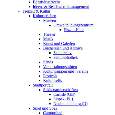
Berufsfeuerwehr
Ideen- & Beschwerdemanagement
Freizeit & Kultur
Kultur erleben
Museen
Umweltbildungszentrum
Eiszeit-Haus
Theater
Musik
Kunst und Galerien
Büchereien und Archive
Stadtarchiv
Stadtbibliothek
Kinos
Veranstaltungsstätten
Kulturgruppen und -vereine
Festivals
Kulturtreffs
Stadtportrait
Städtepartnerschaften
Carlisle (GB)
Slupsk (PL)
Neubrandenburg (D)
Spiel und Spaß
Campusbad