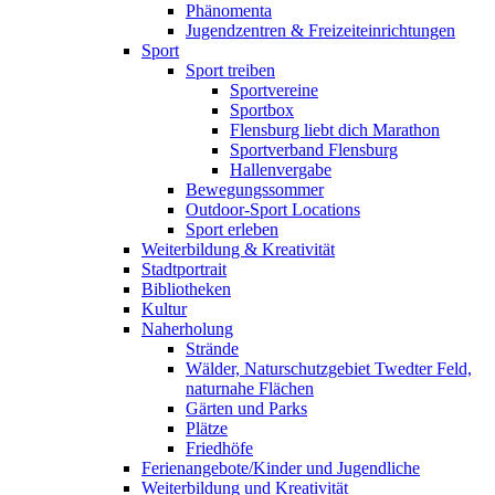
Phänomenta
Jugendzentren & Freizeiteinrichtungen
Sport
Sport treiben
Sportvereine
Sportbox
Flensburg liebt dich Marathon
Sportverband Flensburg
Hallenvergabe
Bewegungssommer
Outdoor-Sport Locations
Sport erleben
Weiterbildung & Kreativität
Stadtportrait
Bibliotheken
Kultur
Naherholung
Strände
Wälder, Naturschutzgebiet Twedter Feld,
naturnahe Flächen
Gärten und Parks
Plätze
Friedhöfe
Ferienangebote/Kinder und Jugendliche
Weiterbildung und Kreativität