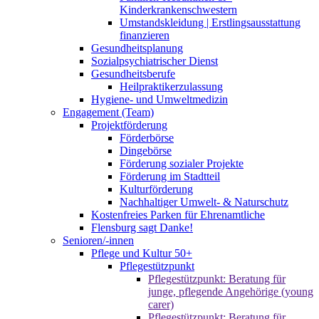
Kinderkrankenschwestern
Umstandskleidung | Erstlingsausstattung
finanzieren
Gesundheitsplanung
Sozialpsychiatrischer Dienst
Gesundheitsberufe
Heilpraktikerzulassung
Hygiene- und Umweltmedizin
Engagement (Team)
Projektförderung
Förderbörse
Dingebörse
Förderung sozialer Projekte
Förderung im Stadtteil
Kulturförderung
Nachhaltiger Umwelt- & Naturschutz
Kostenfreies Parken für Ehrenamtliche
Flensburg sagt Danke!
Senioren/-innen
Pflege und Kultur 50+
Pflegestützpunkt
Pflegestützpunkt: Beratung für
junge, pflegende Angehörige (young
carer)
Pflegestützpunkt: Beratung für