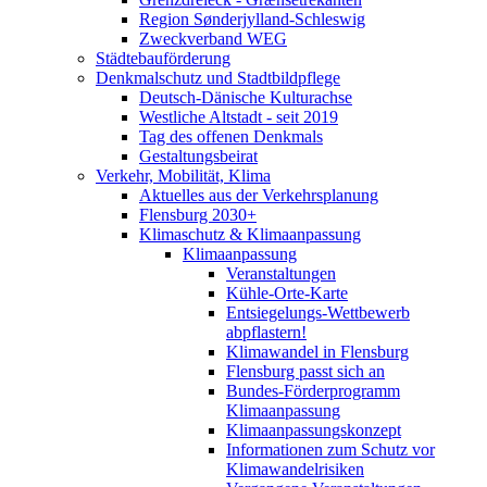
Region Sønderjylland-Schleswig
Zweckverband WEG
Städtebauförderung
Denkmalschutz und Stadtbildpflege
Deutsch-Dänische Kulturachse
Westliche Altstadt - seit 2019
Tag des offenen Denkmals
Gestaltungsbeirat
Verkehr, Mobilität, Klima
Aktuelles aus der Verkehrsplanung
Flensburg 2030+
Klimaschutz & Klimaanpassung
Klimaanpassung
Veranstaltungen
Kühle-Orte-Karte
Entsiegelungs-Wettbewerb
abpflastern!
Klimawandel in Flensburg
Flensburg passt sich an
Bundes-Förderprogramm
Klimaanpassung
Klimaanpassungskonzept
Informationen zum Schutz vor
Klimawandelrisiken