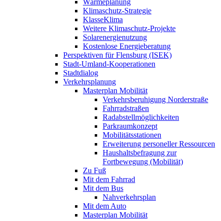
Wärmeplanung
Klimaschutz-Strategie
KlasseKlima
Weitere Klimaschutz-Projekte
Solarenergienutzung
Kostenlose Energieberatung
Perspektiven für Flensburg (ISEK)
Stadt-Umland-Kooperationen
Stadtdialog
Verkehrsplanung
Masterplan Mobilität
Verkehrsberuhigung Norderstraße
Fahrradstraßen
Radabstellmöglichkeiten
Parkraumkonzept
Mobilitätsstationen
Erweiterung personeller Ressourcen
Haushaltsbefragung zur
Fortbewegung (Mobilität)
Zu Fuß
Mit dem Fahrrad
Mit dem Bus
Nahverkehrsplan
Mit dem Auto
Masterplan Mobilität