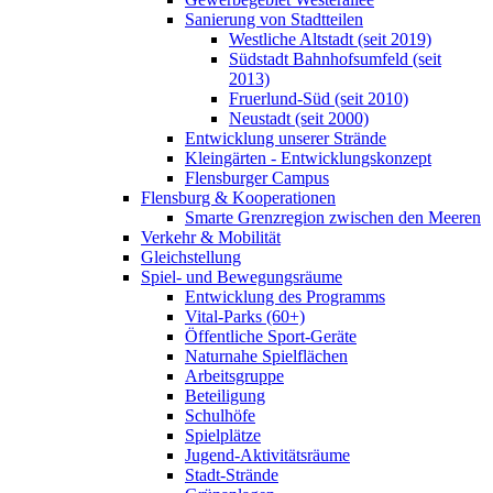
Sanierung von Stadtteilen
Westliche Altstadt (seit 2019)
Südstadt Bahnhofsumfeld (seit
2013)
Fruerlund-Süd (seit 2010)
Neustadt (seit 2000)
Entwicklung unserer Strände
Kleingärten - Entwicklungskonzept
Flensburger Campus
Flensburg & Kooperationen
Smarte Grenzregion zwischen den Meeren
Verkehr & Mobilität
Gleichstellung
Spiel- und Bewegungsräume
Entwicklung des Programms
Vital-Parks (60+)
Öffentliche Sport-Geräte
Naturnahe Spielflächen
Arbeitsgruppe
Beteiligung
Schulhöfe
Spielplätze
Jugend-Aktivitätsräume
Stadt-Strände