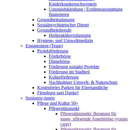
Kinderkrankenschwestern
Umstandskleidung | Erstlingsausstattung
finanzieren
Gesundheitsplanung
Sozialpsychiatrischer Dienst
Gesundheitsberufe
Heilpraktikerzulassung
Hygiene- und Umweltmedizin
Engagement (Team)
Projektförderung
Förderbörse
Dingebörse
Förderung sozialer Projekte
Förderung im Stadtteil
Kulturförderung
Nachhaltiger Umwelt- & Naturschutz
Kostenfreies Parken für Ehrenamtliche
Flensburg sagt Danke!
Senioren/-innen
Pflege und Kultur 50+
Pflegestützpunkt
Pflegestützpunkt: Beratung für
junge, pflegende Angehörige (young
carer)
Pflegestützpunkt: Beratung für