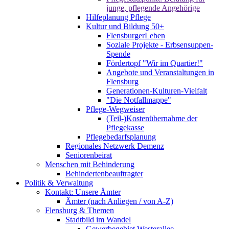
junge, pflegende Angehörige
Hilfeplanung Pflege
Kultur und Bildung 50+
FlensburgerLeben
Soziale Projekte - Erbsensuppen-
Spende
Fördertopf "Wir im Quartier!"
Angebote und Veranstaltungen in
Flensburg
Generationen-Kulturen-Vielfalt
"Die Notfallmappe"
Pflege-Wegweiser
(Teil-)Kostenübernahme der
Pflegekasse
Pflegebedarfsplanung
Regionales Netzwerk Demenz
Seniorenbeirat
Menschen mit Behinderung
Behindertenbeauftragter
Politik & Verwaltung
Kontakt: Unsere Ämter
Ämter (nach Anliegen / von A-Z)
Flensburg & Themen
Stadtbild im Wandel
Gewerbegebiet Westerallee