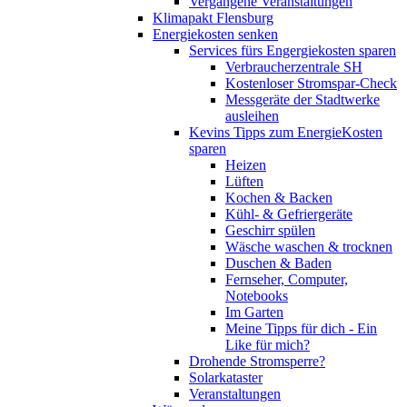
Vergangene Veranstaltungen
Klimapakt Flensburg
Energiekosten senken
Services fürs Engergiekosten sparen
Verbraucherzentrale SH
Kostenloser Stromspar-Check
Messgeräte der Stadtwerke
ausleihen
Kevins Tipps zum EnergieKosten
sparen
Heizen
Lüften
Kochen & Backen
Kühl- & Gefriergeräte
Geschirr spülen
Wäsche waschen & trocknen
Duschen & Baden
Fernseher, Computer,
Notebooks
Im Garten
Meine Tipps für dich - Ein
Like für mich?
Drohende Stromsperre?
Solarkataster
Veranstaltungen