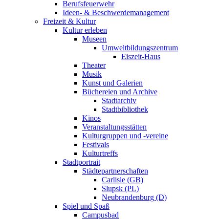
Berufsfeuerwehr
Ideen- & Beschwerdemanagement
Freizeit & Kultur
Kultur erleben
Museen
Umweltbildungszentrum
Eiszeit-Haus
Theater
Musik
Kunst und Galerien
Büchereien und Archive
Stadtarchiv
Stadtbibliothek
Kinos
Veranstaltungsstätten
Kulturgruppen und -vereine
Festivals
Kulturtreffs
Stadtportrait
Städtepartnerschaften
Carlisle (GB)
Slupsk (PL)
Neubrandenburg (D)
Spiel und Spaß
Campusbad