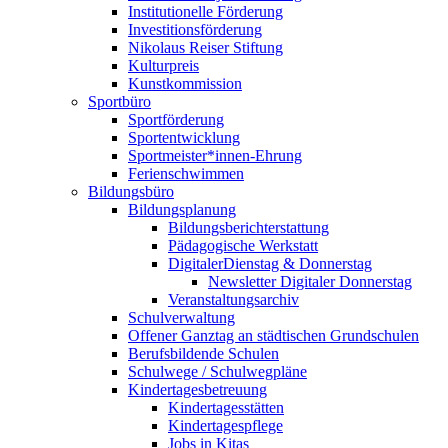
Institutionelle Förderung
Investitionsförderung
Nikolaus Reiser Stiftung
Kulturpreis
Kunstkommission
Sportbüro
Sportförderung
Sportentwicklung
Sportmeister*innen-Ehrung
Ferienschwimmen
Bildungsbüro
Bildungsplanung
Bildungsberichterstattung
Pädagogische Werkstatt
DigitalerDienstag & Donnerstag
Newsletter Digitaler Donnerstag
Veranstaltungsarchiv
Schulverwaltung
Offener Ganztag an städtischen Grundschulen
Berufsbildende Schulen
Schulwege / Schulwegpläne
Kindertagesbetreuung
Kindertagesstätten
Kindertagespflege
Jobs in Kitas