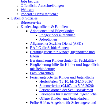
Jobs bei uns
Öffentliche Ausschreibungen
Webcam
Podcast "FlensFrequenz"
Leben & Soziales
Bürgerservice
Kinder, Jugendliche & Familien
Adoptionen und Pflegekinder
Pflegekinder aufnehmen
Adoptionen
Allgemeiner Sozialer Dienst (ASD)
BAföG für Schüler*innen
Beratungsstelle für Kinder, Jugendliche und
Eltern
Beratung zum Kinderschutz (für Fachkräfte)
Eingliederungshilfe für Kinder und Jugendliche
mit Behinderung
Familienzentren
Ferienangebote für Kinder und Jugendliche
Herbstferien (12.10. bis 24.10.2026)
Sommerferien (04.07. bis 5.08.2026)
Ferienaktionen der Schulsozialarbeit
Ferienpass für Kinder und Jugendliche
Offene Kinder- und Jugendarbeit
Frühe Hilfen: Angebote für Schwangere und