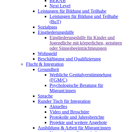
BERAB
Next Level
Leistungen für Bildung und Teilhabe
Leistungen für Bildung und Teilhabe
(BuT)
Sozialpass
Eingliederungshilfe
Eingliederungshilfe für Kinder und
Jugendliche mit körperlichen, geistigen
oder Sinnesbeeinträchtigungen
Wohngeld
Beschäftigung und Qualifizierung
Flucht & Integration
Gesundheit
Weibliche Genitalverstümmelung
(FGM/C)
Psychologische Beratung für
Migrant:innen
Sprache
Runder Tisch für Integration
Aktuelles
Video und Broschüre
Protokolle und Jahresberichte
Projekte und weitere Angebote
Ausbildung & Arbeit für Migrant:innen