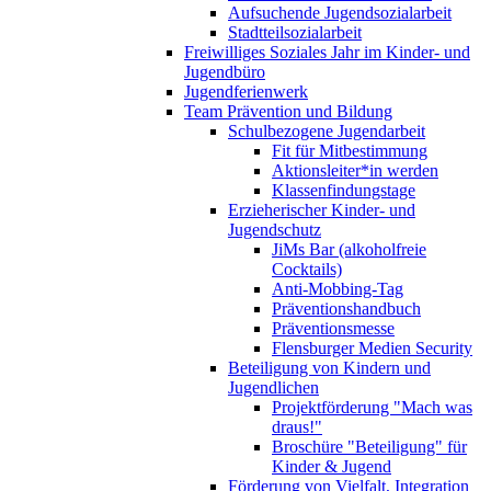
Aufsuchende Jugendsozialarbeit
Stadtteilsozialarbeit
Freiwilliges Soziales Jahr im Kinder- und
Jugendbüro
Jugendferienwerk
Team Prävention und Bildung
Schulbezogene Jugendarbeit
Fit für Mitbestimmung
Aktionsleiter*in werden
Klassenfindungstage
Erzieherischer Kinder- und
Jugendschutz
JiMs Bar (alkoholfreie
Cocktails)
Anti-Mobbing-Tag
Präventionshandbuch
Präventionsmesse
Flensburger Medien Security
Beteiligung von Kindern und
Jugendlichen
Projektförderung "Mach was
draus!"
Broschüre "Beteiligung" für
Kinder & Jugend
Förderung von Vielfalt, Integration