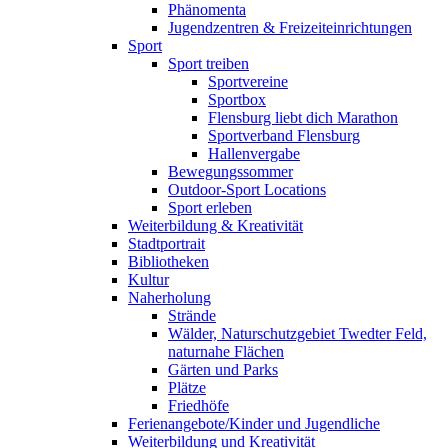
Phänomenta
Jugendzentren & Freizeiteinrichtungen
Sport
Sport treiben
Sportvereine
Sportbox
Flensburg liebt dich Marathon
Sportverband Flensburg
Hallenvergabe
Bewegungssommer
Outdoor-Sport Locations
Sport erleben
Weiterbildung & Kreativität
Stadtportrait
Bibliotheken
Kultur
Naherholung
Strände
Wälder, Naturschutzgebiet Twedter Feld,
naturnahe Flächen
Gärten und Parks
Plätze
Friedhöfe
Ferienangebote/Kinder und Jugendliche
Weiterbildung und Kreativität