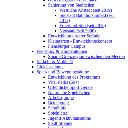
Sanierung von Stadtteilen
Westliche Altstadt (seit 2019)
Südstadt Bahnhofsumfeld (seit
2013)
Fruerlund-Süd (seit 2010)
Neustadt (seit 2000)
Entwicklung unserer Strände
Kleingärten - Entwicklungskonzept
Flensburger Campus
Flensburg & Kooperationen
Smarte Grenzregion zwischen den Meeren
Verkehr & Mobilität
Gleichstellung
Spiel- und Bewegungsräume
Entwicklung des Programms
Vital-Parks (60+)
Öffentliche Sport-Geräte
Naturnahe Spielflächen
Arbeitsgruppe
Beteiligung
Schulhöfe
Spielplätze
Jugend-Aktivitätsräume
Stadt-Strände