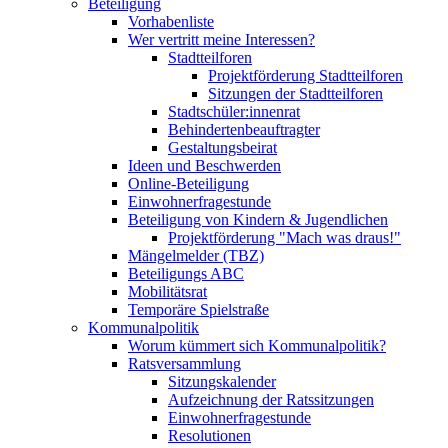
Beteiligung
Vorhabenliste
Wer vertritt meine Interessen?
Stadtteilforen
Projektförderung Stadtteilforen
Sitzungen der Stadtteilforen
Stadtschüler:innenrat
Behindertenbeauftragter
Gestaltungsbeirat
Ideen und Beschwerden
Online-Beteiligung
Einwohnerfragestunde
Beteiligung von Kindern & Jugendlichen
Projektförderung "Mach was draus!"
Mängelmelder (TBZ)
Beteiligungs ABC
Mobilitätsrat
Temporäre Spielstraße
Kommunalpolitik
Worum kümmert sich Kommunalpolitik?
Ratsversammlung
Sitzungskalender
Aufzeichnung der Ratssitzungen
Einwohnerfragestunde
Resolutionen