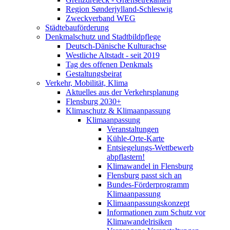
Region Sønderjylland-Schleswig
Zweckverband WEG
Städtebauförderung
Denkmalschutz und Stadtbildpflege
Deutsch-Dänische Kulturachse
Westliche Altstadt - seit 2019
Tag des offenen Denkmals
Gestaltungsbeirat
Verkehr, Mobilität, Klima
Aktuelles aus der Verkehrsplanung
Flensburg 2030+
Klimaschutz & Klimaanpassung
Klimaanpassung
Veranstaltungen
Kühle-Orte-Karte
Entsiegelungs-Wettbewerb
abpflastern!
Klimawandel in Flensburg
Flensburg passt sich an
Bundes-Förderprogramm
Klimaanpassung
Klimaanpassungskonzept
Informationen zum Schutz vor
Klimawandelrisiken