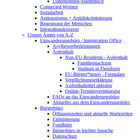
Unternehmen-Stammtisch
Connected Women
Sozialarbeit
Antirassismus + Antidiskriminierung
Begegnung der Menschen
Integrationskonzept
Unsere Ämter von A-Z
Einwanderungsbüro / Immigration Office
Asylbewerberleistungen
Aufenthalt
Non-EU-Residents - Aufenthalt
Familiennachzug
Studium in Flensburg
EU-Bürger*innen - Formulare
Verpflichtungserklärung
Aufenthaltstitel abholen
Online-Terminvereinbarung
FAQs an das Einwanderungsbüro
Aktuelles aus dem Einwanderungsbüro
Bürgerbüro
Öffnungszeiten und aktuelle Wartezeiten
Einbürgerung
Fundbüro
Bürgerbüro in leichter Sprache
Datenschutz