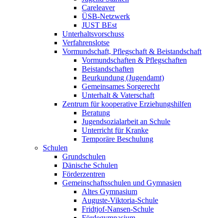
Careleaver
ÜSB-Netzwerk
JUST BEst
Unterhaltsvorschuss
Verfahrenslotse
Vormundschaft, Pflegschaft & Beistandschaft
Vormundschaften & Pflegschaften
Beistandschaften
Beurkundung (Jugendamt)
Gemeinsames Sorgerecht
Unterhalt & Vaterschaft
Zentrum für kooperative Erziehungshilfen
Beratung
Jugendsozialarbeit an Schule
Unterricht für Kranke
Temporäre Beschulung
Schulen
Grundschulen
Dänische Schulen
Förderzentren
Gemeinschaftsschulen und Gymnasien
Altes Gymnasium
Auguste-Viktoria-Schule
Fridtjof-Nansen-Schule
Fördegymnasium