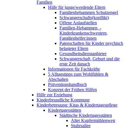
Familien
Hilfe für junge/werdende Eltern
Familienhebammen Schutzengel
Schwangerschafts(konflikt)
Offene Anlaufstellen
Familien-Hebammen, -
Kinderkrankenschwestern,
Familienhelfer:innen
Patenschaften für Kinder psychisch
belasteter Eltern
Gesundheitsdienstanbieter
Schwangerschaft, Geburt und die
erste Zeit danach
Informationen für Fachkräfte
5 Alltagstipps zum Wohlfühlen &
Abschalten
Präventionshandbuch
Konzept der Frühen Hilfen
Hilfe zur Erziehung
Kinderfreundliche Kommune
Kinderbetreuung: Kitas & Kindertagespflege
Kindertagesstätten
Städtische Kindertagesstätten
Alter Kupfermühlenweg
Stuhrsallee