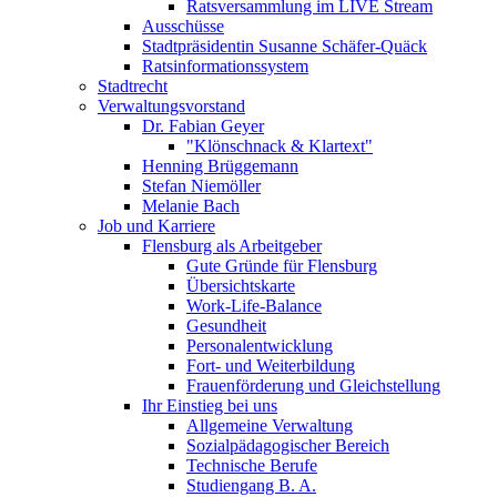
Ratsversammlung im LIVE Stream
Ausschüsse
Stadtpräsidentin Susanne Schäfer-Quäck
Ratsinformationssystem
Stadtrecht
Verwaltungsvorstand
Dr. Fabian Geyer
"Klönschnack & Klartext"
Henning Brüggemann
Stefan Niemöller
Melanie Bach
Job und Karriere
Flensburg als Arbeitgeber
Gute Gründe für Flensburg
Übersichtskarte
Work-Life-Balance
Gesundheit
Personalentwicklung
Fort- und Weiterbildung
Frauenförderung und Gleichstellung
Ihr Einstieg bei uns
Allgemeine Verwaltung
Sozialpädagogischer Bereich
Technische Berufe
Studiengang B. A.