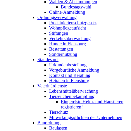
Wahlen & Abstimmungen
Bundestagswahl
Online-Anmeldung
Ordnungsverwaltung
Prostituiertenschutzgesetz
Wohnpflegeaufsicht
Stiftungen
Verkehrsüberwachung
Hunde in Flensburg
Bestattungen
Sondernutzung
Standesamt
Urkundenbestellung
Vorgeburtliche Anmeldung
Kontakt und Beratung
Heiraten in Flensburg
Veterinärdienste
Lebensmittelüberwachung
Tierseuchenbekämpfung
Eingereiste Heim- und Haustieren
registrieren!
Tierschutz
Mitwirkungspflichten der Unternehmen
Bauordnung
Baulasten