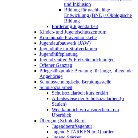
und Inklusion
Bildung für nachhaltige
Entwicklung (BNE) / Ökologische
Bildung
Förderung Jugendarbeit
Kinder- und Jugendschutzzentrum
Kommunale Präventionskette
Jugendaufbauwerk (JAW)
Jugendhilfe im Strafverfahren
Jugendhilfeplanung
Jugendzentren & Freizeiteinrichtungen
Offener Ganztag
Pflegestützpunkt: Beratung für junge, pflegende
Angehörige
Schulpsychologische Beratungsstelle
Schulsozialarbeit
Schulsozialarbeit kurz erklärt
Arbeitsweise der Schulsozialarbeit (6
Säulen)
Wen kann ich wo ansprechen - ein
Überblick
Übergang Schule-Beruf
Jugendberufsagentur
Jugend STÄRKEN im Quartier
Jugend Stärken