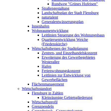
Rundweg "Grünes Hufeisen"
Straßengestaltung
Landschaftsplan der Stadt Flensburg
naturtalent
Generalentwässerungsplan
Innenhafen
Wohnraumentwicklung
Leitlinien Steuerung des Wohnungsbaus
Quartiersentwicklung Weiche
(Friedenskirche)
Wirtschaftsthemen der Stadtplanung
Zentren- und Einzelhandelskonzept
Erweiterung des Gewerbegebietes
Westerallee
Hafen
Ferienwohnungskonzept
Leitlinien zur Entwicklung von
Gewerbeflächen
Flächenmanagement
Wirtschaftsstandort
Flensburg in Zahlen
Kleinräumige Gebietsgliederung
Wirtschaftsprofil
Grenzpendeln
Grenzdreieck - Grænsetrekanten