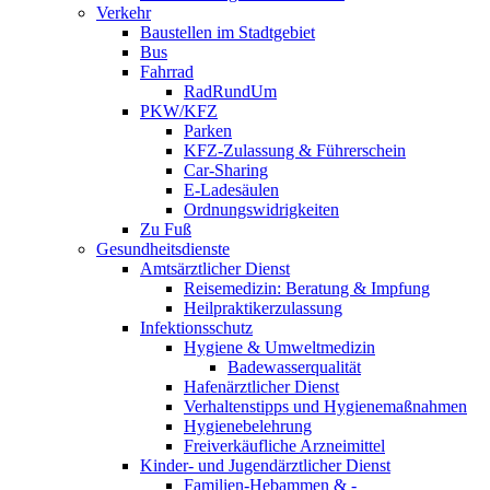
Verkehr
Baustellen im Stadtgebiet
Bus
Fahrrad
RadRundUm
PKW/KFZ
Parken
KFZ-Zulassung & Führerschein
Car-Sharing
E-Ladesäulen
Ordnungswidrigkeiten
Zu Fuß
Gesundheitsdienste
Amtsärztlicher Dienst
Reisemedizin: Beratung & Impfung
Heilpraktikerzulassung
Infektionsschutz
Hygiene & Umweltmedizin
Badewasserqualität
Hafenärztlicher Dienst
Verhaltenstipps und Hygienemaßnahmen
Hygienebelehrung
Freiverkäufliche Arzneimittel
Kinder- und Jugendärztlicher Dienst
Familien-Hebammen & -