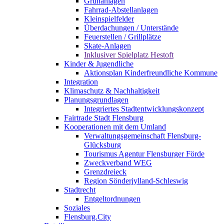
Grünanlagen
Fahrrad-Abstellanlagen
Kleinspielfelder
Überdachungen / Unterstände
Feuerstellen / Grillplätze
Skate-Anlagen
Inklusiver Spielplatz Hestoft
Kinder & Jugendliche
Aktionsplan Kinderfreundliche Kommune
Integration
Klimaschutz & Nachhaltigkeit
Planungsgrundlagen
Integriertes Stadtentwicklungskonzept
Fairtrade Stadt Flensburg
Kooperationen mit dem Umland
Verwaltungsgemeinschaft Flensburg-
Glücksburg
Tourismus Agentur Flensburger Förde
Zweckverband WEG
Grenzdreieck
Region Sönderjylland-Schleswig
Stadtrecht
Entgeltordnungen
Soziales
Flensburg.City