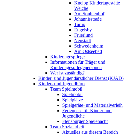
Kneipp Kindertagestätte
Weiche
Am Sophienhof
Johannisstraße
Tarup
Engelsby
Fruerlund
Neustadt
Schwedenheim
Am Ostseebad
Kindertagespflege
Informationen für Träger und
Kindertagespflegepersonen
Wer ist zuständig?
Kinder- und Jugendärztlicher Dienst (KJÄD)
Kinder- und Jugendbüro
Team Spielmobil
Spielmobil
Spielplätze
Spielgeräte- und Materialverleih
Ferienpass für Kinder und
Jugendliche
Flensburger Spielenacht
Team Sozialarbeit
Aktuelles aus diesem Bereich