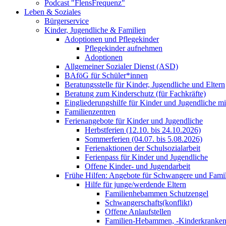
Podcast "FlensFrequenz"
Leben & Soziales
Bürgerservice
Kinder, Jugendliche & Familien
Adoptionen und Pflegekinder
Pflegekinder aufnehmen
Adoptionen
Allgemeiner Sozialer Dienst (ASD)
BAföG für Schüler*innen
Beratungsstelle für Kinder, Jugendliche und Eltern
Beratung zum Kinderschutz (für Fachkräfte)
Eingliederungshilfe für Kinder und Jugendliche m
Familienzentren
Ferienangebote für Kinder und Jugendliche
Herbstferien (12.10. bis 24.10.2026)
Sommerferien (04.07. bis 5.08.2026)
Ferienaktionen der Schulsozialarbeit
Ferienpass für Kinder und Jugendliche
Offene Kinder- und Jugendarbeit
Frühe Hilfen: Angebote für Schwangere und Fami
Hilfe für junge/werdende Eltern
Familienhebammen Schutzengel
Schwangerschafts(konflikt)
Offene Anlaufstellen
Familien-Hebammen, -Kinderkrankens