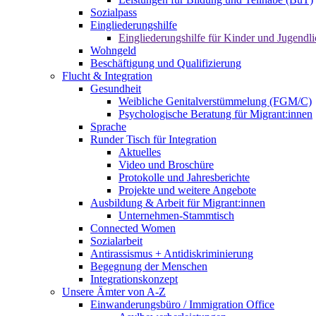
Sozialpass
Eingliederungshilfe
Eingliederungshilfe für Kinder und Jugendli
Wohngeld
Beschäftigung und Qualifizierung
Flucht & Integration
Gesundheit
Weibliche Genitalverstümmelung (FGM/C)
Psychologische Beratung für Migrant:innen
Sprache
Runder Tisch für Integration
Aktuelles
Video und Broschüre
Protokolle und Jahresberichte
Projekte und weitere Angebote
Ausbildung & Arbeit für Migrant:innen
Unternehmen-Stammtisch
Connected Women
Sozialarbeit
Antirassismus + Antidiskriminierung
Begegnung der Menschen
Integrationskonzept
Unsere Ämter von A-Z
Einwanderungsbüro / Immigration Office