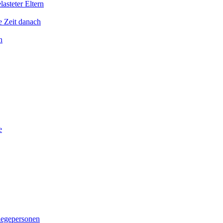
asteter Eltern
e Zeit danach
n
e
legepersonen