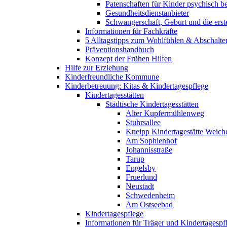
Patenschaften für Kinder psychisch bel
Gesundheitsdienstanbieter
Schwangerschaft, Geburt und die erst
Informationen für Fachkräfte
5 Alltagstipps zum Wohlfühlen & Abschalte
Präventionshandbuch
Konzept der Frühen Hilfen
Hilfe zur Erziehung
Kinderfreundliche Kommune
Kinderbetreuung: Kitas & Kindertagespflege
Kindertagesstätten
Städtische Kindertagesstätten
Alter Kupfermühlenweg
Stuhrsallee
Kneipp Kindertagestätte Weich
Am Sophienhof
Johannisstraße
Tarup
Engelsby
Fruerlund
Neustadt
Schwedenheim
Am Ostseebad
Kindertagespflege
Informationen für Träger und Kindertagespf