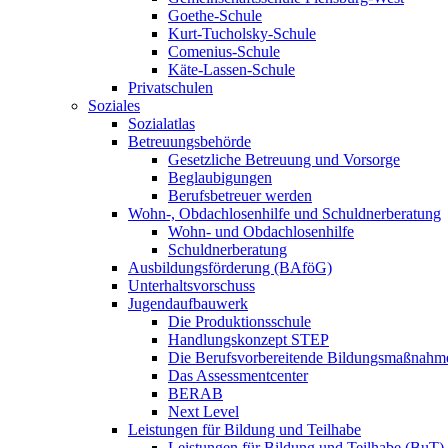
Goethe-Schule
Kurt-Tucholsky-Schule
Comenius-Schule
Käte-Lassen-Schule
Privatschulen
Soziales
Sozialatlas
Betreuungsbehörde
Gesetzliche Betreuung und Vorsorge
Beglaubigungen
Berufsbetreuer werden
Wohn-, Obdachlosenhilfe und Schuldnerberatung
Wohn- und Obdachlosenhilfe
Schuldnerberatung
Ausbildungsförderung (BAföG)
Unterhaltsvorschuss
Jugendaufbauwerk
Die Produktionsschule
Handlungskonzept STEP
Die Berufsvorbereitende Bildungsmaßnahm
Das Assessmentcenter
BERAB
Next Level
Leistungen für Bildung und Teilhabe
Leistungen für Bildung und Teilhabe (BuT)