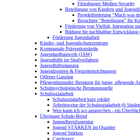
Flensburger Medien Security
Beteiligung von Kindern und Jugendl
Projektförderung "Mach was dr
Broschüre "Beteiligung" für K
Förderung von Vielfalt, Integration u
Bildung für nachhaltige Entwicklung
Förderung Jugendarbeit
Kinder- und Jugendschutzzentrum
Kommunale Präventionskette
Jugendaufbauwerk (JAW)
Jugendhilfe im Strafverfahren
Jugendhilfeplanung
Jugendzentren & Freizeiteinrichtungen
Offener Ganztag
Pflegestützpunkt: Beratung für junge, pflegende 
Schulpsychologische Beratungsstelle
Schulsozialarbeit
Schulsozialarbeit kurz erklärt
Arbeitsweise der Schulsozialarbeit (6 Säulen
Wen kann ich wo ansprechen - ein Überblic
Übergang Schule-Beruf
Jugendberufsagentur
Jugend STÄRKEN im Quartier
Jugend Stärken
Careleaver