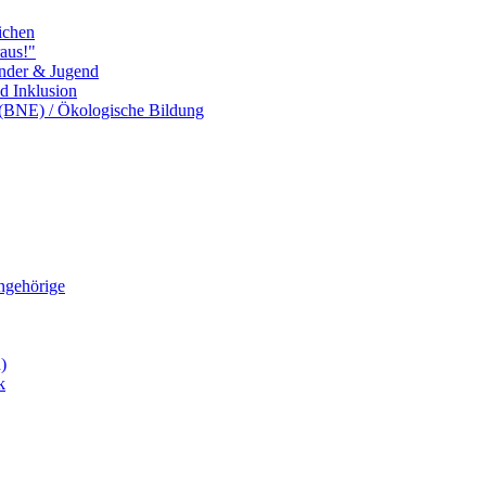
ichen
aus!"
inder & Jugend
nd Inklusion
 (BNE) / Ökologische Bildung
Angehörige
)
k