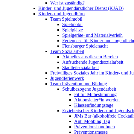
Wer ist zuständig?
Kinder- und Jugendärztlicher Dienst (KJÄD)
Kinder- und Jugendbüro
Team Spielmobil
Spielmobil
Spielplätze
Spielgeräte- und Materialverleih
Ferienpass für Kinder und Jugendlich
Flensburger Spielenacht
Team Sozialarbeit
Aktuelles aus diesem Bereich
Aufsuchende Jugendsozialarbeit
Stadtteilsozialarbeit
Freiwilliges Soziales Jahr im Kinder- und 
Jugendferienwerk
Team Prävention und Bildung
Schulbezogene Jugendarbeit
Fit für Mitbestimmung
Aktionsleiter*in werden
Klassenfindungstage
Erzieherischer Kinder- und Jugendsch
JiMs Bar (alkoholfreie Cocktail
Anti-Mobbing-Tag
Präventionshandbuch
Präventionsmesse