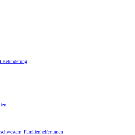
it Behinderung
lien
chwestern, Familienhelfer:innen