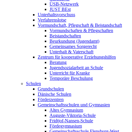
ÜSB-Netzwerk
JUST BEst
Unterhaltsvorschuss
Verfahrenslotse
Vormundschaft, Pflegschaft & Beistandschaft
Vormundschaften & Pflegschaften
Beistandschaften
Beurkundung (Jugendamt)
Gemeinsames Sorgerecht
Unterhalt & Vaterschaft
Zentrum für kooperative Erziehungshilfen
Beratung
Jugendsozialarbeit an Schule
Unterricht für Kranke
Temporäre Beschulung
Schulen
Grundschulen
Dänische Schulen
Förderzentren
Gemeinschaftsschulen und Gymnasien
Altes Gymnasium
Auguste-Viktoria-Schule
Fridtjof-Nansen-Schule
Fördegymnasium
Gemeinschaftsschule Flensburg-West