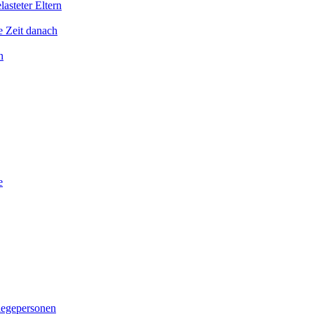
asteter Eltern
e Zeit danach
n
e
legepersonen