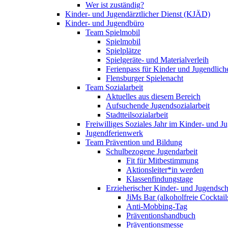
Wer ist zuständig?
Kinder- und Jugendärztlicher Dienst (KJÄD)
Kinder- und Jugendbüro
Team Spielmobil
Spielmobil
Spielplätze
Spielgeräte- und Materialverleih
Ferienpass für Kinder und Jugendlich
Flensburger Spielenacht
Team Sozialarbeit
Aktuelles aus diesem Bereich
Aufsuchende Jugendsozialarbeit
Stadtteilsozialarbeit
Freiwilliges Soziales Jahr im Kinder- und 
Jugendferienwerk
Team Prävention und Bildung
Schulbezogene Jugendarbeit
Fit für Mitbestimmung
Aktionsleiter*in werden
Klassenfindungstage
Erzieherischer Kinder- und Jugendsch
JiMs Bar (alkoholfreie Cocktail
Anti-Mobbing-Tag
Präventionshandbuch
Präventionsmesse