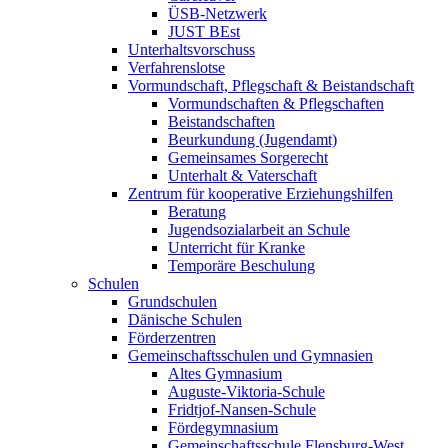
ÜSB-Netzwerk
JUST BEst
Unterhaltsvorschuss
Verfahrenslotse
Vormundschaft, Pflegschaft & Beistandschaft
Vormundschaften & Pflegschaften
Beistandschaften
Beurkundung (Jugendamt)
Gemeinsames Sorgerecht
Unterhalt & Vaterschaft
Zentrum für kooperative Erziehungshilfen
Beratung
Jugendsozialarbeit an Schule
Unterricht für Kranke
Temporäre Beschulung
Schulen
Grundschulen
Dänische Schulen
Förderzentren
Gemeinschaftsschulen und Gymnasien
Altes Gymnasium
Auguste-Viktoria-Schule
Fridtjof-Nansen-Schule
Fördegymnasium
Gemeinschaftsschule Flensburg-West