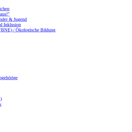
ichen
aus!"
inder & Jugend
nd Inklusion
 (BNE) / Ökologische Bildung
Angehörige
)
k