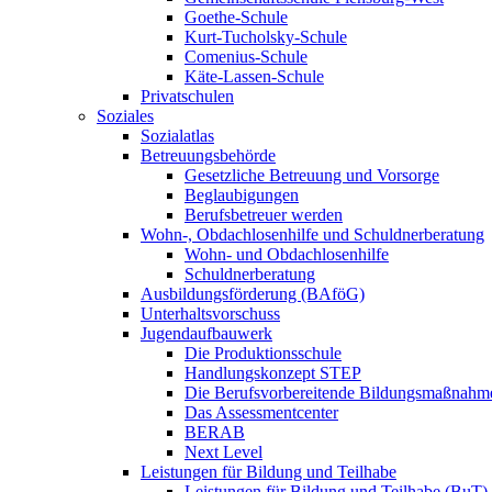
Goethe-Schule
Kurt-Tucholsky-Schule
Comenius-Schule
Käte-Lassen-Schule
Privatschulen
Soziales
Sozialatlas
Betreuungsbehörde
Gesetzliche Betreuung und Vorsorge
Beglaubigungen
Berufsbetreuer werden
Wohn-, Obdachlosenhilfe und Schuldnerberatung
Wohn- und Obdachlosenhilfe
Schuldnerberatung
Ausbildungsförderung (BAföG)
Unterhaltsvorschuss
Jugendaufbauwerk
Die Produktionsschule
Handlungskonzept STEP
Die Berufsvorbereitende Bildungsmaßnahm
Das Assessmentcenter
BERAB
Next Level
Leistungen für Bildung und Teilhabe
Leistungen für Bildung und Teilhabe (BuT)