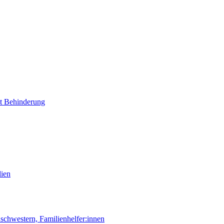
it Behinderung
lien
chwestern, Familienhelfer:innen