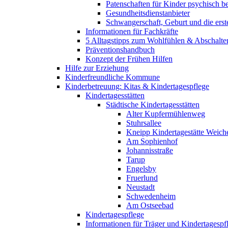
Patenschaften für Kinder psychisch bel
Gesundheitsdienstanbieter
Schwangerschaft, Geburt und die erst
Informationen für Fachkräfte
5 Alltagstipps zum Wohlfühlen & Abschalte
Präventionshandbuch
Konzept der Frühen Hilfen
Hilfe zur Erziehung
Kinderfreundliche Kommune
Kinderbetreuung: Kitas & Kindertagespflege
Kindertagesstätten
Städtische Kindertagesstätten
Alter Kupfermühlenweg
Stuhrsallee
Kneipp Kindertagestätte Weich
Am Sophienhof
Johannisstraße
Tarup
Engelsby
Fruerlund
Neustadt
Schwedenheim
Am Ostseebad
Kindertagespflege
Informationen für Träger und Kindertagespf