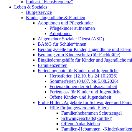
Podcast "FlensFrequenz"
Leben & Soziales
Bürgerservice
Kinder, Jugendliche & Familien
Adoptionen und Pflegekinder
Pflegekinder aufnehmen
Adoptionen
Allgemeiner Sozialer Dienst (ASD)
BAföG für Schüler*innen
Beratungsstelle für Kinder, Jugendliche und Eltern
Beratung zum Kinderschutz (für Fachkräfte)
Eingliederungshilfe für Kinder und Jugendliche m
Familienzentren
Ferienangebote für Kinder und Jugendliche
Herbstferien (12.10. bis 24.10.2026)
Sommerferien (04.07. bis 5.08.2026)
Ferienaktionen der Schulsozialarbeit
Ferienpass für Kinder und Jugendliche
Offene Kinder- und Jugendarbeit
Frühe Hilfen: Angebote für Schwangere und Fami
Hilfe für junge/werdende Eltern
Familienhebammen Schutzengel
Schwangerschafts(konflikt)
Offene Anlaufstellen
Familien-Hebammen, -Kinderkrankens