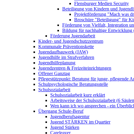
Flensburger Medien Security
Beteiligung von Kindern und Jugendl
Projektförderung "Mach was dr
Broschüre "Beteiligung" für K
Förderung von Vielfalt, Integration u
Bildung für nachhaltige Entwicklung
Förderung Jugendarbeit
Kinder- und Jugendschutzzentrum
Kommunale Präventionskette
Jugendaufbauwerk (JAW)
Jugendhilfe im Strafverfahren
Jugendhilfeplanung
Jugendzentren & Freizeiteinrichtungen
Offener Ganztag
Pflegestützpunkt: Beratung für junge, pflegende 
Schulpsychologische Beratungsstelle
Schulsozialarbeit
Schulsozialarbeit kurz erklärt
Arbeitsweise der Schulsozialarbeit (6 Säulen
Wen kann ich wo ansprechen - ein Überblic
Übergang Schule-Beruf
Jugendberufsagentur
Jugend STÄRKEN im Quartier
Jugend Stärken
Careleaver