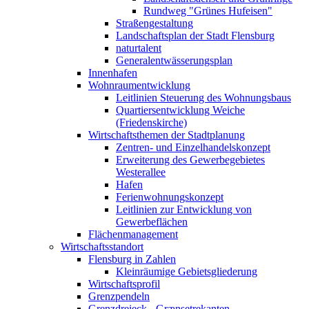
Rundweg "Grünes Hufeisen"
Straßengestaltung
Landschaftsplan der Stadt Flensburg
naturtalent
Generalentwässerungsplan
Innenhafen
Wohnraumentwicklung
Leitlinien Steuerung des Wohnungsbaus
Quartiersentwicklung Weiche
(Friedenskirche)
Wirtschaftsthemen der Stadtplanung
Zentren- und Einzelhandelskonzept
Erweiterung des Gewerbegebietes
Westerallee
Hafen
Ferienwohnungskonzept
Leitlinien zur Entwicklung von
Gewerbeflächen
Flächenmanagement
Wirtschaftsstandort
Flensburg in Zahlen
Kleinräumige Gebietsgliederung
Wirtschaftsprofil
Grenzpendeln
Grenzdreieck - Grænsetrekanten