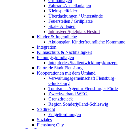
Grünanlagen
Fahrrad-Abstellanlagen
Kleinspielfelder
Überdachungen / Unterstände
Feuerstellen / Grillplätze
Skate-Anlagen
Inklusiver Spielplatz Hestoft
Kinder & Jugendliche
Aktionsplan Kinderfreundliche Kommune
Integration
Klimaschutz & Nachhaltigkeit
Planungsgrundlagen
Integriertes Stadtentwicklungskonzept
Fairtrade Stadt Flensburg
Kooperationen mit dem Umland
Verwaltungsgemeinschaft Flensburg-
Glücksburg
Tourismus Agentur Flensburger Förde
Zweckverband WEG
Grenzdreieck
Region Sönderjylland-Schleswig
Stadtrecht
Entgeltordnungen
Soziales
Flensburg.City