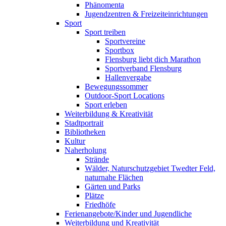
Phänomenta
Jugendzentren & Freizeiteinrichtungen
Sport
Sport treiben
Sportvereine
Sportbox
Flensburg liebt dich Marathon
Sportverband Flensburg
Hallenvergabe
Bewegungssommer
Outdoor-Sport Locations
Sport erleben
Weiterbildung & Kreativität
Stadtportrait
Bibliotheken
Kultur
Naherholung
Strände
Wälder, Naturschutzgebiet Twedter Feld,
naturnahe Flächen
Gärten und Parks
Plätze
Friedhöfe
Ferienangebote/Kinder und Jugendliche
Weiterbildung und Kreativität