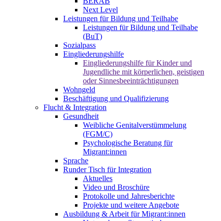
BERAB
Next Level
Leistungen für Bildung und Teilhabe
Leistungen für Bildung und Teilhabe
(BuT)
Sozialpass
Eingliederungshilfe
Eingliederungshilfe für Kinder und
Jugendliche mit körperlichen, geistigen
oder Sinnesbeeinträchtigungen
Wohngeld
Beschäftigung und Qualifizierung
Flucht & Integration
Gesundheit
Weibliche Genitalverstümmelung
(FGM/C)
Psychologische Beratung für
Migrant:innen
Sprache
Runder Tisch für Integration
Aktuelles
Video und Broschüre
Protokolle und Jahresberichte
Projekte und weitere Angebote
Ausbildung & Arbeit für Migrant:innen