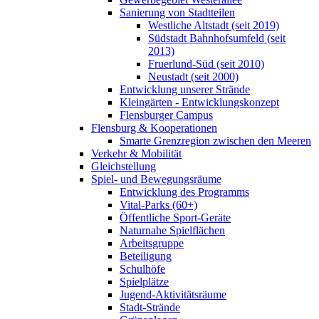
Sanierung von Stadtteilen
Westliche Altstadt (seit 2019)
Südstadt Bahnhofsumfeld (seit
2013)
Fruerlund-Süd (seit 2010)
Neustadt (seit 2000)
Entwicklung unserer Strände
Kleingärten - Entwicklungskonzept
Flensburger Campus
Flensburg & Kooperationen
Smarte Grenzregion zwischen den Meeren
Verkehr & Mobilität
Gleichstellung
Spiel- und Bewegungsräume
Entwicklung des Programms
Vital-Parks (60+)
Öffentliche Sport-Geräte
Naturnahe Spielflächen
Arbeitsgruppe
Beteiligung
Schulhöfe
Spielplätze
Jugend-Aktivitätsräume
Stadt-Strände