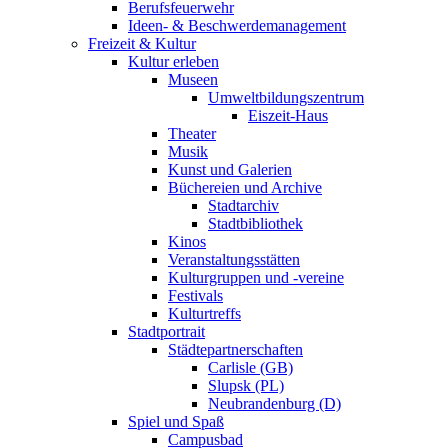
Berufsfeuerwehr
Ideen- & Beschwerdemanagement
Freizeit & Kultur
Kultur erleben
Museen
Umweltbildungszentrum
Eiszeit-Haus
Theater
Musik
Kunst und Galerien
Büchereien und Archive
Stadtarchiv
Stadtbibliothek
Kinos
Veranstaltungsstätten
Kulturgruppen und -vereine
Festivals
Kulturtreffs
Stadtportrait
Städtepartnerschaften
Carlisle (GB)
Slupsk (PL)
Neubrandenburg (D)
Spiel und Spaß
Campusbad