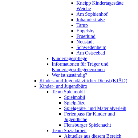
Kneipp Kindertagestätte
Weiche
Am Sophienhof
Johannisstraße
Tarup
Engelsby
Fruerlund
Neustadt
Schwedenheim
Am Ostseebad
Kindertagespflege
Informationen für Träger und
Kindertagespflegepersonen
Wer ist zuständig?
Kinder- und Jugendärztlicher Dienst (KJÄD)
Kinder- und Jugendbüro
Team Spielmobil
Spielmobil
Spielplätze
Spielgeräte- und Materialverleih
Ferienpass für Kinder und
Jugendliche
Flensburger Spielenacht
Team Sozialarbeit
Aktuelles aus diesem Bereich