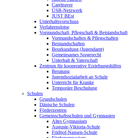
Careleaver
ÜSB-Netzwerk
JUST BEst
Unterhaltsvorschuss
Verfahrenslotse
Vormundschaft, Pflegschaft & Beistandschaft
Vormundschaften & Pflegschaften
Beistandschaften
Beurkundung (Jugendamt)
Gemeinsames Sorgerecht
Unterhalt & Vaterschaft
Zentrum für kooperative Erziehungshilfen
Beratung
Jugendsozialarbeit an Schule
Unterricht für Kranke
Temporäre Beschulung
Schulen
Grundschulen
Dänische Schulen
Förderzentren
Gemeinschaftsschulen und Gymnasien
Altes Gymnasium
Auguste-Viktoria-Schule
Fridtjof-Nansen-Schule
Fördegymnasium