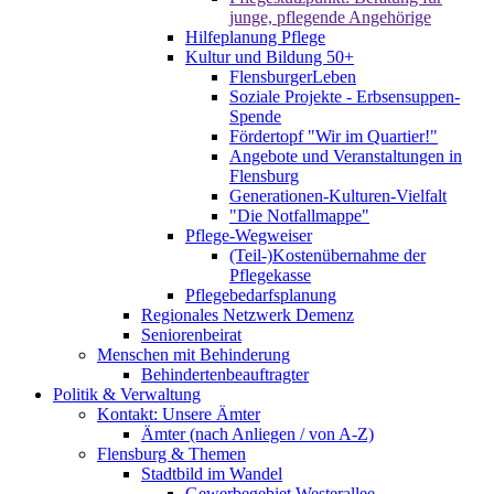
junge, pflegende Angehörige
Hilfeplanung Pflege
Kultur und Bildung 50+
FlensburgerLeben
Soziale Projekte - Erbsensuppen-
Spende
Fördertopf "Wir im Quartier!"
Angebote und Veranstaltungen in
Flensburg
Generationen-Kulturen-Vielfalt
"Die Notfallmappe"
Pflege-Wegweiser
(Teil-)Kostenübernahme der
Pflegekasse
Pflegebedarfsplanung
Regionales Netzwerk Demenz
Seniorenbeirat
Menschen mit Behinderung
Behindertenbeauftragter
Politik & Verwaltung
Kontakt: Unsere Ämter
Ämter (nach Anliegen / von A-Z)
Flensburg & Themen
Stadtbild im Wandel
Gewerbegebiet Westerallee