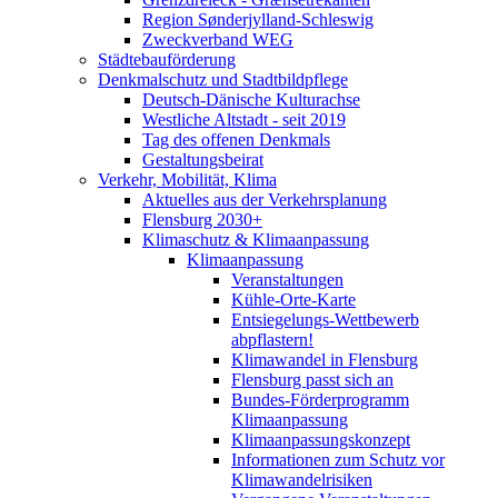
Region Sønderjylland-Schleswig
Zweckverband WEG
Städtebauförderung
Denkmalschutz und Stadtbildpflege
Deutsch-Dänische Kulturachse
Westliche Altstadt - seit 2019
Tag des offenen Denkmals
Gestaltungsbeirat
Verkehr, Mobilität, Klima
Aktuelles aus der Verkehrsplanung
Flensburg 2030+
Klimaschutz & Klimaanpassung
Klimaanpassung
Veranstaltungen
Kühle-Orte-Karte
Entsiegelungs-Wettbewerb
abpflastern!
Klimawandel in Flensburg
Flensburg passt sich an
Bundes-Förderprogramm
Klimaanpassung
Klimaanpassungskonzept
Informationen zum Schutz vor
Klimawandelrisiken