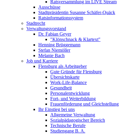
Ratsversammlung im LIVE Stream
Ausschüsse
Stadtpräsidentin Susanne Schäfer-Quäck
Ratsinformationssystem
Stadtrecht
Verwaltungsvorstand
Dr. Fabian Geyer
"Klönschnack & Klartext"
Henning Brüggemann
Stefan Niemöller
Melanie Bach
Job und Karriere
Flensburg als Arbeitgeber
Gute Gründe für Flensburg
Übersichtskarte
Work-Life-Balance
Gesundheit
Personalentwicklung
Fort- und Weiterbildung
Frauenförderung und Gleichstellung
Ihr Einstieg bei uns
Allgemeine Verwaltung
Sozialpädagogischer Bereich
Technische Berufe
Studiengang B. A.