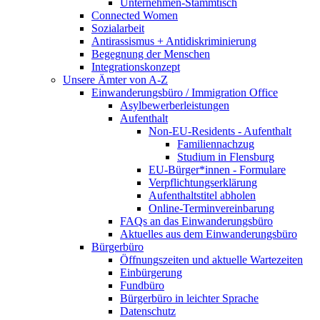
Unternehmen-Stammtisch
Connected Women
Sozialarbeit
Antirassismus + Antidiskriminierung
Begegnung der Menschen
Integrationskonzept
Unsere Ämter von A-Z
Einwanderungsbüro / Immigration Office
Asylbewerberleistungen
Aufenthalt
Non-EU-Residents - Aufenthalt
Familiennachzug
Studium in Flensburg
EU-Bürger*innen - Formulare
Verpflichtungserklärung
Aufenthaltstitel abholen
Online-Terminvereinbarung
FAQs an das Einwanderungsbüro
Aktuelles aus dem Einwanderungsbüro
Bürgerbüro
Öffnungszeiten und aktuelle Wartezeiten
Einbürgerung
Fundbüro
Bürgerbüro in leichter Sprache
Datenschutz