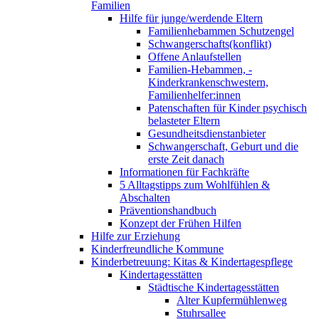
Familien
Hilfe für junge/werdende Eltern
Familienhebammen Schutzengel
Schwangerschafts(konflikt)
Offene Anlaufstellen
Familien-Hebammen, -
Kinderkrankenschwestern,
Familienhelfer:innen
Patenschaften für Kinder psychisch
belasteter Eltern
Gesundheitsdienstanbieter
Schwangerschaft, Geburt und die
erste Zeit danach
Informationen für Fachkräfte
5 Alltagstipps zum Wohlfühlen &
Abschalten
Präventionshandbuch
Konzept der Frühen Hilfen
Hilfe zur Erziehung
Kinderfreundliche Kommune
Kinderbetreuung: Kitas & Kindertagespflege
Kindertagesstätten
Städtische Kindertagesstätten
Alter Kupfermühlenweg
Stuhrsallee