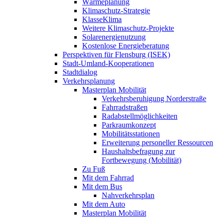
Wärmeplanung
Klimaschutz-Strategie
KlasseKlima
Weitere Klimaschutz-Projekte
Solarenergienutzung
Kostenlose Energieberatung
Perspektiven für Flensburg (ISEK)
Stadt-Umland-Kooperationen
Stadtdialog
Verkehrsplanung
Masterplan Mobilität
Verkehrsberuhigung Norderstraße
Fahrradstraßen
Radabstellmöglichkeiten
Parkraumkonzept
Mobilitätsstationen
Erweiterung personeller Ressourcen
Haushaltsbefragung zur
Fortbewegung (Mobilität)
Zu Fuß
Mit dem Fahrrad
Mit dem Bus
Nahverkehrsplan
Mit dem Auto
Masterplan Mobilität