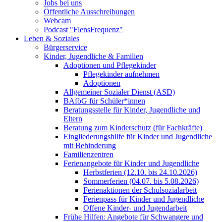
Jobs bei uns
Öffentliche Ausschreibungen
Webcam
Podcast "FlensFrequenz"
Leben & Soziales
Bürgerservice
Kinder, Jugendliche & Familien
Adoptionen und Pflegekinder
Pflegekinder aufnehmen
Adoptionen
Allgemeiner Sozialer Dienst (ASD)
BAföG für Schüler*innen
Beratungsstelle für Kinder, Jugendliche und
Eltern
Beratung zum Kinderschutz (für Fachkräfte)
Eingliederungshilfe für Kinder und Jugendliche
mit Behinderung
Familienzentren
Ferienangebote für Kinder und Jugendliche
Herbstferien (12.10. bis 24.10.2026)
Sommerferien (04.07. bis 5.08.2026)
Ferienaktionen der Schulsozialarbeit
Ferienpass für Kinder und Jugendliche
Offene Kinder- und Jugendarbeit
Frühe Hilfen: Angebote für Schwangere und