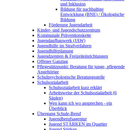
und Inklusion
Bildung für nachhaltige
Entwicklung (BNE) / Ökologische
Bildung
Förderung Jugendarbeit
Kinder- und Jugendschutzzentrum
Kommunale Präventionskette
Jugendaufbauwerk (JAW)
Jugendhilfe im Strafverfahren
Jugendhilfeplanung
Jugendzentren & Freizeiteinrichtungen
Offener Ganztag
Pflegestützpunkt: Beratung für junge, pflegende
Angehörige
Schulpsychologische Beratungsstelle
Schulsozialarbeit
Schulsozialarbeit kurz erklärt
Arbeitsweise der Schulsozialarbeit (6
Säulen)
Wen kann ich wo ansprechen - ein
Überblick
Übergang Schule-Beruf
Jugendberufsagentur
Jugend STÄRKEN im Quartier
Jugend Stärken