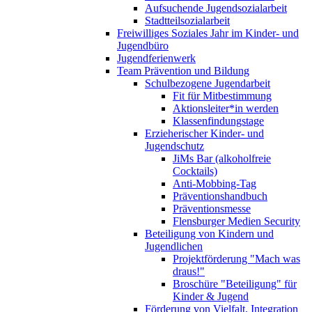
Aufsuchende Jugendsozialarbeit
Stadtteilsozialarbeit
Freiwilliges Soziales Jahr im Kinder- und
Jugendbüro
Jugendferienwerk
Team Prävention und Bildung
Schulbezogene Jugendarbeit
Fit für Mitbestimmung
Aktionsleiter*in werden
Klassenfindungstage
Erzieherischer Kinder- und
Jugendschutz
JiMs Bar (alkoholfreie
Cocktails)
Anti-Mobbing-Tag
Präventionshandbuch
Präventionsmesse
Flensburger Medien Security
Beteiligung von Kindern und
Jugendlichen
Projektförderung "Mach was
draus!"
Broschüre "Beteiligung" für
Kinder & Jugend
Förderung von Vielfalt, Integration