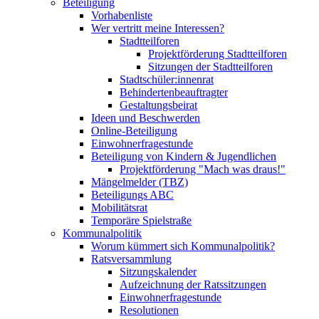
Beteiligung
Vorhabenliste
Wer vertritt meine Interessen?
Stadtteilforen
Projektförderung Stadtteilforen
Sitzungen der Stadtteilforen
Stadtschüler:innenrat
Behindertenbeauftragter
Gestaltungsbeirat
Ideen und Beschwerden
Online-Beteiligung
Einwohnerfragestunde
Beteiligung von Kindern & Jugendlichen
Projektförderung "Mach was draus!"
Mängelmelder (TBZ)
Beteiligungs ABC
Mobilitätsrat
Temporäre Spielstraße
Kommunalpolitik
Worum kümmert sich Kommunalpolitik?
Ratsversammlung
Sitzungskalender
Aufzeichnung der Ratssitzungen
Einwohnerfragestunde
Resolutionen