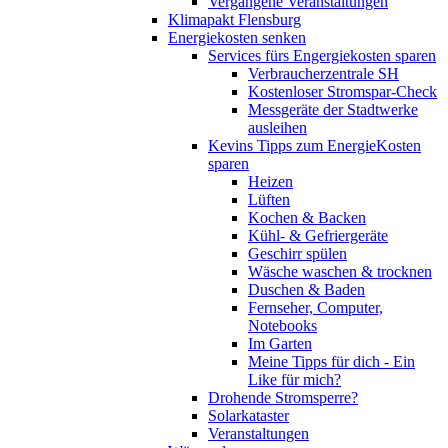
Vergangene Veranstaltungen
Klimapakt Flensburg
Energiekosten senken
Services fürs Engergiekosten sparen
Verbraucherzentrale SH
Kostenloser Stromspar-Check
Messgeräte der Stadtwerke
ausleihen
Kevins Tipps zum EnergieKosten
sparen
Heizen
Lüften
Kochen & Backen
Kühl- & Gefriergeräte
Geschirr spülen
Wäsche waschen & trocknen
Duschen & Baden
Fernseher, Computer,
Notebooks
Im Garten
Meine Tipps für dich - Ein
Like für mich?
Drohende Stromsperre?
Solarkataster
Veranstaltungen