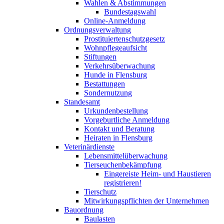
Wahlen & Abstimmungen
Bundestagswahl
Online-Anmeldung
Ordnungsverwaltung
Prostituiertenschutzgesetz
Wohnpflegeaufsicht
Stiftungen
Verkehrsüberwachung
Hunde in Flensburg
Bestattungen
Sondernutzung
Standesamt
Urkundenbestellung
Vorgeburtliche Anmeldung
Kontakt und Beratung
Heiraten in Flensburg
Veterinärdienste
Lebensmittelüberwachung
Tierseuchenbekämpfung
Eingereiste Heim- und Haustieren
registrieren!
Tierschutz
Mitwirkungspflichten der Unternehmen
Bauordnung
Baulasten