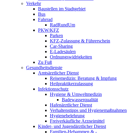
Verkehr
Baustellen im Stadtgebiet
Bus
Fahrrad
RadRundUm
PKW/KFZ
Parken
KFZ-Zulassung & Führerschein
Car-Sharing
E-Ladesäulen
Ordnungswidrigkeiten
Zu Fuß
Gesundheitsdienste
Amtsärztlicher Dienst
Reisemedizin: Beratung & Impfung
Heilpraktikerzulassung
Infektionsschutz
Hygiene & Umweltmedizin
Badewasserqualität
Hafenärztlicher Dienst
Verhaltenstipps und Hygienemaßnahmen
Hygienebelehrung
Freiverkäufliche Arzneimittel
Kinder- und Jugendärztlicher Dienst
Familien-Hebammen & -