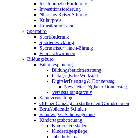
Institutionelle Förderung
Investitionsförderung
Nikolaus Reiser Stiftung
Kulturpreis
Kunstkommission
Sportbüro
Sportförderung
Sportentwicklung
Sportmeister*innen-Ehrung
Ferienschwimmen
Bildungsbüro
Bildungsplanung
Bildungsberichterstattung
Pädagogische Werkstatt
DigitalerDienstag & Donnerstag
Newsletter Digitaler Donnerstag
Veranstaltungsarchiv
Schulverwaltung
Offener Ganztag an städtischen Grundschulen
Berufsbildende Schulen
Schulwege / Schulwegpläne
Kindertagesbetreuung
Kindertagesstätten
Kindertagespflege
Jobs in Kitas