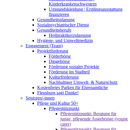
Kinderkrankenschwestern
Umstandskleidung | Erstlingsausstattung
finanzieren
Gesundheitsplanung
Sozialpsychiatrischer Dienst
Gesundheitsberufe
Heilpraktikerzulassung
Hygiene- und Umweltmedizin
Engagement (Team)
Projektförderung
Förderbörse
Dingebörse
Förderung sozialer Projekte
Förderung im Stadtteil
Kulturförderung
Nachhaltiger Umwelt- & Naturschutz
Kostenfreies Parken für Ehrenamtliche
Flensburg sagt Danke!
Senioren/-innen
Pflege und Kultur 50+
Pflegestützpunkt
Pflegestützpunkt: Beratung für
junge, pflegende Angehörige (young
carer)
Pflegestützpunkt: Beratung für