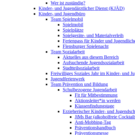
Wer ist zuständig?
Kinder- und Jugendärztlicher Dienst (KJÄD)
Kinder- und Jugendbüro
Team Spielmobil
Spielmobil
Spielplätze
Spielgeräte- und Materialverleih
Ferienpass für Kinder und Jugendlich
Flensburger Spielenacht
Team Sozialarbeit
Aktuelles aus diesem Bereich
Aufsuchende Jugendsozialarbeit
Stadtteilsozialarbeit
Freiwilliges Soziales Jahr im Kinder- und 
Jugendferienwerk
Team Prävention und Bildung
Schulbezogene Jugendarbeit
Fit für Mitbestimmung
Aktionsleiter*in werden
Klassenfindungstage
Erzieherischer Kinder- und Jugendsch
JiMs Bar (alkoholfreie Cocktail
Anti-Mobbing-Tag
Präventionshandbuch
Präventionsmesse