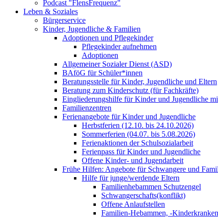
Podcast "FlensFrequenz"
Leben & Soziales
Bürgerservice
Kinder, Jugendliche & Familien
Adoptionen und Pflegekinder
Pflegekinder aufnehmen
Adoptionen
Allgemeiner Sozialer Dienst (ASD)
BAföG für Schüler*innen
Beratungsstelle für Kinder, Jugendliche und Eltern
Beratung zum Kinderschutz (für Fachkräfte)
Eingliederungshilfe für Kinder und Jugendliche m
Familienzentren
Ferienangebote für Kinder und Jugendliche
Herbstferien (12.10. bis 24.10.2026)
Sommerferien (04.07. bis 5.08.2026)
Ferienaktionen der Schulsozialarbeit
Ferienpass für Kinder und Jugendliche
Offene Kinder- und Jugendarbeit
Frühe Hilfen: Angebote für Schwangere und Fami
Hilfe für junge/werdende Eltern
Familienhebammen Schutzengel
Schwangerschafts(konflikt)
Offene Anlaufstellen
Familien-Hebammen, -Kinderkrankens