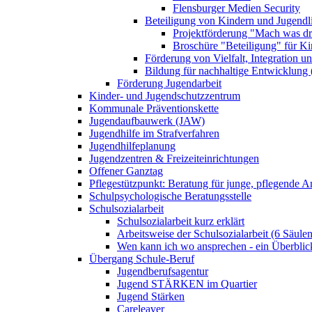
Flensburger Medien Security
Beteiligung von Kindern und Jugendl
Projektförderung "Mach was dr
Broschüre "Beteiligung" für K
Förderung von Vielfalt, Integration u
Bildung für nachhaltige Entwicklung
Förderung Jugendarbeit
Kinder- und Jugendschutzzentrum
Kommunale Präventionskette
Jugendaufbauwerk (JAW)
Jugendhilfe im Strafverfahren
Jugendhilfeplanung
Jugendzentren & Freizeiteinrichtungen
Offener Ganztag
Pflegestützpunkt: Beratung für junge, pflegende 
Schulpsychologische Beratungsstelle
Schulsozialarbeit
Schulsozialarbeit kurz erklärt
Arbeitsweise der Schulsozialarbeit (6 Säulen
Wen kann ich wo ansprechen - ein Überblic
Übergang Schule-Beruf
Jugendberufsagentur
Jugend STÄRKEN im Quartier
Jugend Stärken
Careleaver