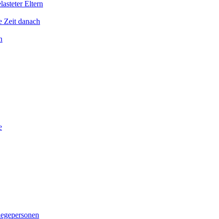
asteter Eltern
e Zeit danach
n
e
legepersonen