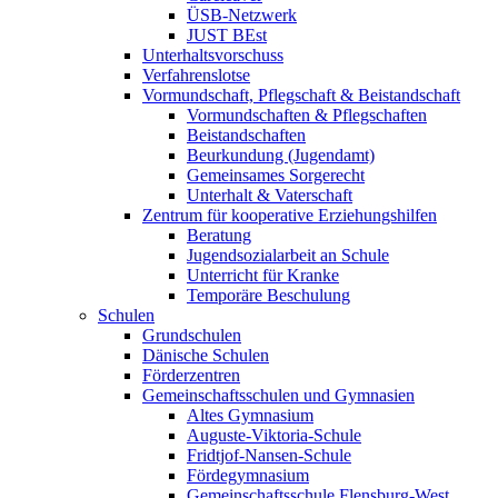
ÜSB-Netzwerk
JUST BEst
Unterhaltsvorschuss
Verfahrenslotse
Vormundschaft, Pflegschaft & Beistandschaft
Vormundschaften & Pflegschaften
Beistandschaften
Beurkundung (Jugendamt)
Gemeinsames Sorgerecht
Unterhalt & Vaterschaft
Zentrum für kooperative Erziehungshilfen
Beratung
Jugendsozialarbeit an Schule
Unterricht für Kranke
Temporäre Beschulung
Schulen
Grundschulen
Dänische Schulen
Förderzentren
Gemeinschaftsschulen und Gymnasien
Altes Gymnasium
Auguste-Viktoria-Schule
Fridtjof-Nansen-Schule
Fördegymnasium
Gemeinschaftsschule Flensburg-West