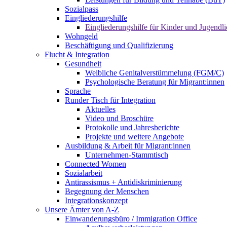
Sozialpass
Eingliederungshilfe
Eingliederungshilfe für Kinder und Jugendli
Wohngeld
Beschäftigung und Qualifizierung
Flucht & Integration
Gesundheit
Weibliche Genitalverstümmelung (FGM/C)
Psychologische Beratung für Migrant:innen
Sprache
Runder Tisch für Integration
Aktuelles
Video und Broschüre
Protokolle und Jahresberichte
Projekte und weitere Angebote
Ausbildung & Arbeit für Migrant:innen
Unternehmen-Stammtisch
Connected Women
Sozialarbeit
Antirassismus + Antidiskriminierung
Begegnung der Menschen
Integrationskonzept
Unsere Ämter von A-Z
Einwanderungsbüro / Immigration Office