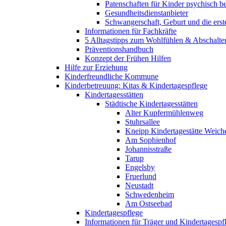
Patenschaften für Kinder psychisch bel
Gesundheitsdienstanbieter
Schwangerschaft, Geburt und die erst
Informationen für Fachkräfte
5 Alltagstipps zum Wohlfühlen & Abschalte
Präventionshandbuch
Konzept der Frühen Hilfen
Hilfe zur Erziehung
Kinderfreundliche Kommune
Kinderbetreuung: Kitas & Kindertagespflege
Kindertagesstätten
Städtische Kindertagesstätten
Alter Kupfermühlenweg
Stuhrsallee
Kneipp Kindertagestätte Weich
Am Sophienhof
Johannisstraße
Tarup
Engelsby
Fruerlund
Neustadt
Schwedenheim
Am Ostseebad
Kindertagespflege
Informationen für Träger und Kindertagespf