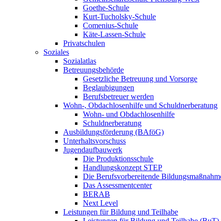
Goethe-Schule
Kurt-Tucholsky-Schule
Comenius-Schule
Käte-Lassen-Schule
Privatschulen
Soziales
Sozialatlas
Betreuungsbehörde
Gesetzliche Betreuung und Vorsorge
Beglaubigungen
Berufsbetreuer werden
Wohn-, Obdachlosenhilfe und Schuldnerberatung
Wohn- und Obdachlosenhilfe
Schuldnerberatung
Ausbildungsförderung (BAföG)
Unterhaltsvorschuss
Jugendaufbauwerk
Die Produktionsschule
Handlungskonzept STEP
Die Berufsvorbereitende Bildungsmaßnahm
Das Assessmentcenter
BERAB
Next Level
Leistungen für Bildung und Teilhabe
Leistungen für Bildung und Teilhabe (BuT)