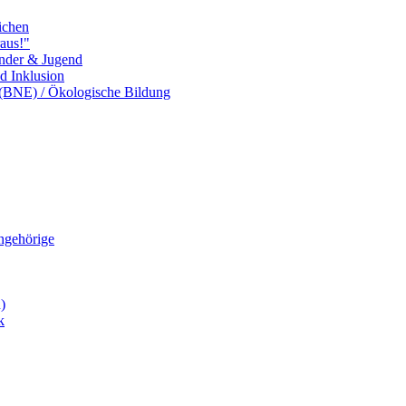
ichen
aus!"
inder & Jugend
nd Inklusion
 (BNE) / Ökologische Bildung
Angehörige
)
k