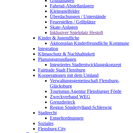
Grünanlagen
Fahrrad-Abstellanlagen
Kleinspielfelder
Überdachungen / Unterstände
Feuerstellen / Grillplätze
Skate-Anlagen
Inklusiver Spielplatz Hestoft
Kinder & Jugendliche
Aktionsplan Kinderfreundliche Kommune
Integration
Klimaschutz & Nachhaltigkeit
Planungsgrundlagen
Integriertes Stadtentwicklungskonzept
Fairtrade Stadt Flensburg
Kooperationen mit dem Umland
Verwaltungsgemeinschaft Flensburg-
Glücksburg
Tourismus Agentur Flensburger Förde
Zweckverband WEG
Grenzdreieck
Region Sönderjylland-Schleswig
Stadtrecht
Entgeltordnungen
Soziales
Flensburg.City