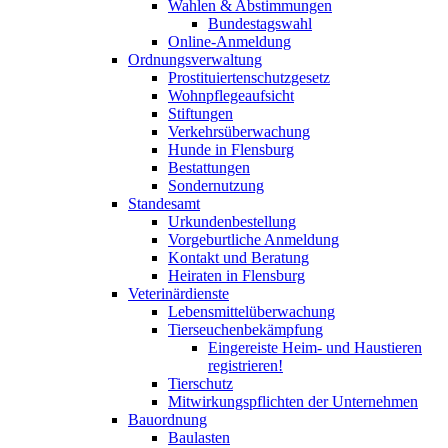
Wahlen & Abstimmungen
Bundestagswahl
Online-Anmeldung
Ordnungsverwaltung
Prostituiertenschutzgesetz
Wohnpflegeaufsicht
Stiftungen
Verkehrsüberwachung
Hunde in Flensburg
Bestattungen
Sondernutzung
Standesamt
Urkundenbestellung
Vorgeburtliche Anmeldung
Kontakt und Beratung
Heiraten in Flensburg
Veterinärdienste
Lebensmittelüberwachung
Tierseuchenbekämpfung
Eingereiste Heim- und Haustieren
registrieren!
Tierschutz
Mitwirkungspflichten der Unternehmen
Bauordnung
Baulasten