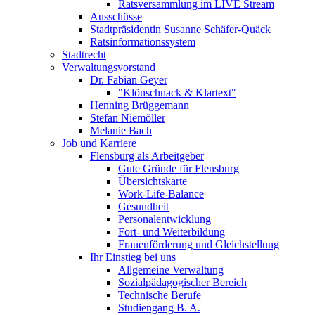
Ratsversammlung im LIVE Stream
Ausschüsse
Stadtpräsidentin Susanne Schäfer-Quäck
Ratsinformationssystem
Stadtrecht
Verwaltungsvorstand
Dr. Fabian Geyer
"Klönschnack & Klartext"
Henning Brüggemann
Stefan Niemöller
Melanie Bach
Job und Karriere
Flensburg als Arbeitgeber
Gute Gründe für Flensburg
Übersichtskarte
Work-Life-Balance
Gesundheit
Personalentwicklung
Fort- und Weiterbildung
Frauenförderung und Gleichstellung
Ihr Einstieg bei uns
Allgemeine Verwaltung
Sozialpädagogischer Bereich
Technische Berufe
Studiengang B. A.