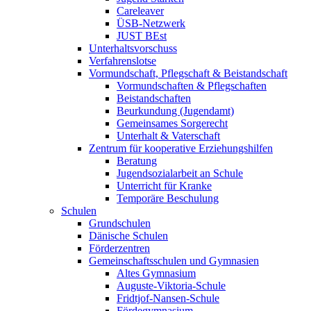
Careleaver
ÜSB-Netzwerk
JUST BEst
Unterhaltsvorschuss
Verfahrenslotse
Vormundschaft, Pflegschaft & Beistandschaft
Vormundschaften & Pflegschaften
Beistandschaften
Beurkundung (Jugendamt)
Gemeinsames Sorgerecht
Unterhalt & Vaterschaft
Zentrum für kooperative Erziehungshilfen
Beratung
Jugendsozialarbeit an Schule
Unterricht für Kranke
Temporäre Beschulung
Schulen
Grundschulen
Dänische Schulen
Förderzentren
Gemeinschaftsschulen und Gymnasien
Altes Gymnasium
Auguste-Viktoria-Schule
Fridtjof-Nansen-Schule
Fördegymnasium