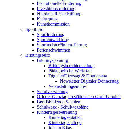
Institutionelle Förderung
Investitionsförderung
Nikolaus Reiser Stiftung
Kulturpreis
Kunstkommission
Sportbüro
Sportförderung
Sportentwicklung
Sportmeister*innen-Ehrung
Ferienschwimmen
Bildungsbüro
Bildungsplanung
Bildungsberichterstattung
Pädagogische Werkstatt
DigitalerDienstag & Donnerstag
Newsletter Digitaler Donnerstag
Veranstaltungsarchiv
Schulverwaltung
Offener Ganztag an städtischen Grundschulen
Berufsbildende Schulen
Schulwege / Schulwegpläne
Kindertagesbetreuung
Kindertagesstätten
Kindertagespflege
Jobs in Kitas