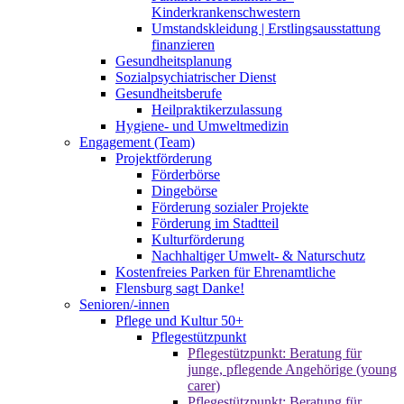
Kinderkrankenschwestern
Umstandskleidung | Erstlingsausstattung
finanzieren
Gesundheitsplanung
Sozialpsychiatrischer Dienst
Gesundheitsberufe
Heilpraktikerzulassung
Hygiene- und Umweltmedizin
Engagement (Team)
Projektförderung
Förderbörse
Dingebörse
Förderung sozialer Projekte
Förderung im Stadtteil
Kulturförderung
Nachhaltiger Umwelt- & Naturschutz
Kostenfreies Parken für Ehrenamtliche
Flensburg sagt Danke!
Senioren/-innen
Pflege und Kultur 50+
Pflegestützpunkt
Pflegestützpunkt: Beratung für
junge, pflegende Angehörige (young
carer)
Pflegestützpunkt: Beratung für