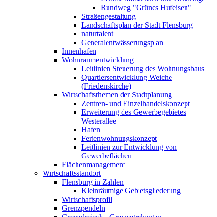
Rundweg "Grünes Hufeisen"
Straßengestaltung
Landschaftsplan der Stadt Flensburg
naturtalent
Generalentwässerungsplan
Innenhafen
Wohnraumentwicklung
Leitlinien Steuerung des Wohnungsbaus
Quartiersentwicklung Weiche
(Friedenskirche)
Wirtschaftsthemen der Stadtplanung
Zentren- und Einzelhandelskonzept
Erweiterung des Gewerbegebietes
Westerallee
Hafen
Ferienwohnungskonzept
Leitlinien zur Entwicklung von
Gewerbeflächen
Flächenmanagement
Wirtschaftsstandort
Flensburg in Zahlen
Kleinräumige Gebietsgliederung
Wirtschaftsprofil
Grenzpendeln
Grenzdreieck - Grænsetrekanten