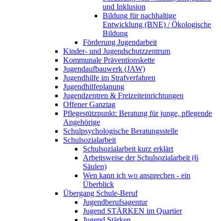
und Inklusion
Bildung für nachhaltige
Entwicklung (BNE) / Ökologische
Bildung
Förderung Jugendarbeit
Kinder- und Jugendschutzzentrum
Kommunale Präventionskette
Jugendaufbauwerk (JAW)
Jugendhilfe im Strafverfahren
Jugendhilfeplanung
Jugendzentren & Freizeiteinrichtungen
Offener Ganztag
Pflegestützpunkt: Beratung für junge, pflegende
Angehörige
Schulpsychologische Beratungsstelle
Schulsozialarbeit
Schulsozialarbeit kurz erklärt
Arbeitsweise der Schulsozialarbeit (6
Säulen)
Wen kann ich wo ansprechen - ein
Überblick
Übergang Schule-Beruf
Jugendberufsagentur
Jugend STÄRKEN im Quartier
Jugend Stärken