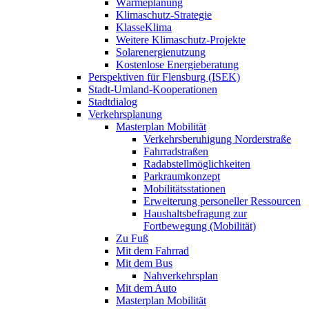
Wärmeplanung
Klimaschutz-Strategie
KlasseKlima
Weitere Klimaschutz-Projekte
Solarenergienutzung
Kostenlose Energieberatung
Perspektiven für Flensburg (ISEK)
Stadt-Umland-Kooperationen
Stadtdialog
Verkehrsplanung
Masterplan Mobilität
Verkehrsberuhigung Norderstraße
Fahrradstraßen
Radabstellmöglichkeiten
Parkraumkonzept
Mobilitätsstationen
Erweiterung personeller Ressourcen
Haushaltsbefragung zur
Fortbewegung (Mobilität)
Zu Fuß
Mit dem Fahrrad
Mit dem Bus
Nahverkehrsplan
Mit dem Auto
Masterplan Mobilität