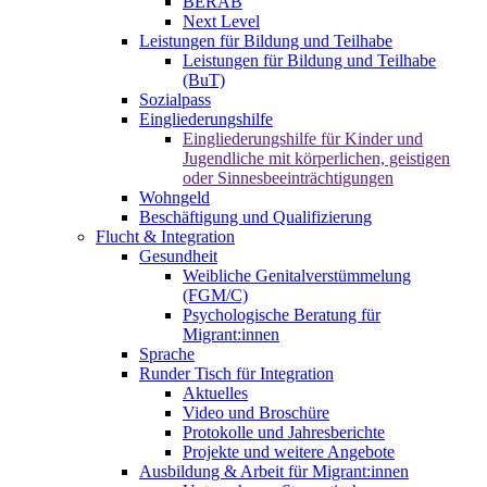
BERAB
Next Level
Leistungen für Bildung und Teilhabe
Leistungen für Bildung und Teilhabe
(BuT)
Sozialpass
Eingliederungshilfe
Eingliederungshilfe für Kinder und
Jugendliche mit körperlichen, geistigen
oder Sinnesbeeinträchtigungen
Wohngeld
Beschäftigung und Qualifizierung
Flucht & Integration
Gesundheit
Weibliche Genitalverstümmelung
(FGM/C)
Psychologische Beratung für
Migrant:innen
Sprache
Runder Tisch für Integration
Aktuelles
Video und Broschüre
Protokolle und Jahresberichte
Projekte und weitere Angebote
Ausbildung & Arbeit für Migrant:innen