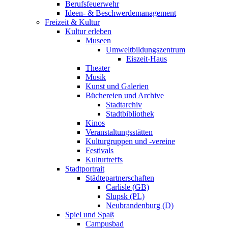
Berufsfeuerwehr
Ideen- & Beschwerdemanagement
Freizeit & Kultur
Kultur erleben
Museen
Umweltbildungszentrum
Eiszeit-Haus
Theater
Musik
Kunst und Galerien
Büchereien und Archive
Stadtarchiv
Stadtbibliothek
Kinos
Veranstaltungsstätten
Kulturgruppen und -vereine
Festivals
Kulturtreffs
Stadtportrait
Städtepartnerschaften
Carlisle (GB)
Slupsk (PL)
Neubrandenburg (D)
Spiel und Spaß
Campusbad