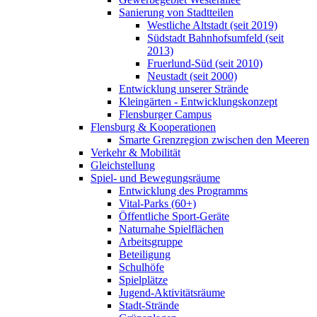
Sanierung von Stadtteilen
Westliche Altstadt (seit 2019)
Südstadt Bahnhofsumfeld (seit
2013)
Fruerlund-Süd (seit 2010)
Neustadt (seit 2000)
Entwicklung unserer Strände
Kleingärten - Entwicklungskonzept
Flensburger Campus
Flensburg & Kooperationen
Smarte Grenzregion zwischen den Meeren
Verkehr & Mobilität
Gleichstellung
Spiel- und Bewegungsräume
Entwicklung des Programms
Vital-Parks (60+)
Öffentliche Sport-Geräte
Naturnahe Spielflächen
Arbeitsgruppe
Beteiligung
Schulhöfe
Spielplätze
Jugend-Aktivitätsräume
Stadt-Strände