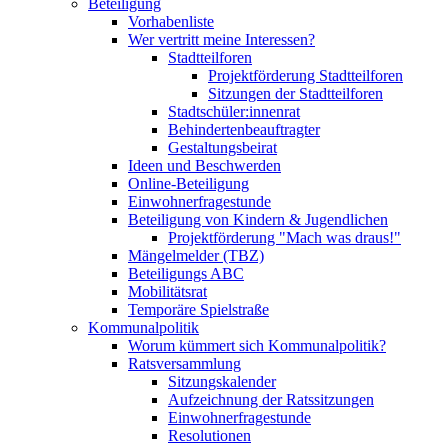
Beteiligung
Vorhabenliste
Wer vertritt meine Interessen?
Stadtteilforen
Projektförderung Stadtteilforen
Sitzungen der Stadtteilforen
Stadtschüler:innenrat
Behindertenbeauftragter
Gestaltungsbeirat
Ideen und Beschwerden
Online-Beteiligung
Einwohnerfragestunde
Beteiligung von Kindern & Jugendlichen
Projektförderung "Mach was draus!"
Mängelmelder (TBZ)
Beteiligungs ABC
Mobilitätsrat
Temporäre Spielstraße
Kommunalpolitik
Worum kümmert sich Kommunalpolitik?
Ratsversammlung
Sitzungskalender
Aufzeichnung der Ratssitzungen
Einwohnerfragestunde
Resolutionen