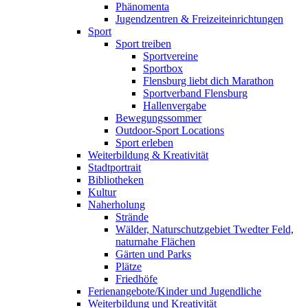
Phänomenta
Jugendzentren & Freizeiteinrichtungen
Sport
Sport treiben
Sportvereine
Sportbox
Flensburg liebt dich Marathon
Sportverband Flensburg
Hallenvergabe
Bewegungssommer
Outdoor-Sport Locations
Sport erleben
Weiterbildung & Kreativität
Stadtportrait
Bibliotheken
Kultur
Naherholung
Strände
Wälder, Naturschutzgebiet Twedter Feld,
naturnahe Flächen
Gärten und Parks
Plätze
Friedhöfe
Ferienangebote/Kinder und Jugendliche
Weiterbildung und Kreativität