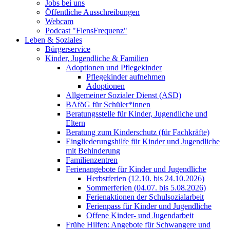
Jobs bei uns
Öffentliche Ausschreibungen
Webcam
Podcast "FlensFrequenz"
Leben & Soziales
Bürgerservice
Kinder, Jugendliche & Familien
Adoptionen und Pflegekinder
Pflegekinder aufnehmen
Adoptionen
Allgemeiner Sozialer Dienst (ASD)
BAföG für Schüler*innen
Beratungsstelle für Kinder, Jugendliche und
Eltern
Beratung zum Kinderschutz (für Fachkräfte)
Eingliederungshilfe für Kinder und Jugendliche
mit Behinderung
Familienzentren
Ferienangebote für Kinder und Jugendliche
Herbstferien (12.10. bis 24.10.2026)
Sommerferien (04.07. bis 5.08.2026)
Ferienaktionen der Schulsozialarbeit
Ferienpass für Kinder und Jugendliche
Offene Kinder- und Jugendarbeit
Frühe Hilfen: Angebote für Schwangere und