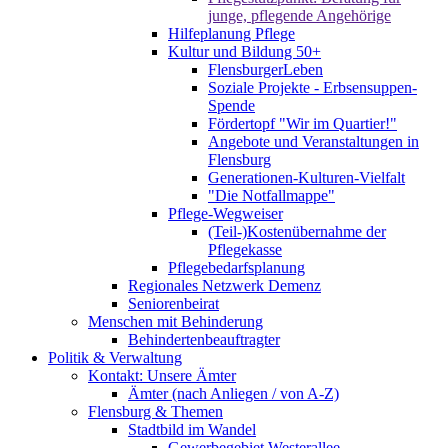
junge, pflegende Angehörige
Hilfeplanung Pflege
Kultur und Bildung 50+
FlensburgerLeben
Soziale Projekte - Erbsensuppen-
Spende
Fördertopf "Wir im Quartier!"
Angebote und Veranstaltungen in
Flensburg
Generationen-Kulturen-Vielfalt
"Die Notfallmappe"
Pflege-Wegweiser
(Teil-)Kostenübernahme der
Pflegekasse
Pflegebedarfsplanung
Regionales Netzwerk Demenz
Seniorenbeirat
Menschen mit Behinderung
Behindertenbeauftragter
Politik & Verwaltung
Kontakt: Unsere Ämter
Ämter (nach Anliegen / von A-Z)
Flensburg & Themen
Stadtbild im Wandel
Gewerbegebiet Westerallee