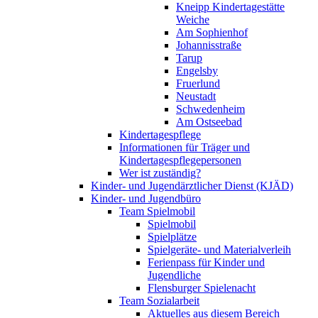
Kneipp Kindertagestätte
Weiche
Am Sophienhof
Johannisstraße
Tarup
Engelsby
Fruerlund
Neustadt
Schwedenheim
Am Ostseebad
Kindertagespflege
Informationen für Träger und
Kindertagespflegepersonen
Wer ist zuständig?
Kinder- und Jugendärztlicher Dienst (KJÄD)
Kinder- und Jugendbüro
Team Spielmobil
Spielmobil
Spielplätze
Spielgeräte- und Materialverleih
Ferienpass für Kinder und
Jugendliche
Flensburger Spielenacht
Team Sozialarbeit
Aktuelles aus diesem Bereich