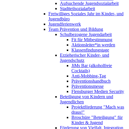
Aufsuchende Jugendsozialarbeit
Stadtteilsozialarbeit
Freiwilliges Soziales Jahr im Kinder- und
Jugendbüro
Jugendferienwerk
Team Prävention und Bildung
Schulbezogene Jugendarbeit
Fit für Mitbestimmung
Aktionsleiter*in werden
Klassenfindungstage
Erzieherischer Kinder- und
Jugendschutz
JiMs Bar (alkoholfreie
Cocktails)
Anti-Mobbing-Tag
Präventionshandbuch
Präventionsmesse
Flensburger Medien Security
Beteiligung von Kindern und
Jugendlichen
Projektförderung "Mach was
draus!"
Broschüre "Beteiligung" für
Kinder & Jugend
Förderung von Vielfalt, Integration