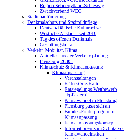
Region Sønderjylland-Schleswig
Zweckverband WEG
Städtebauförderung
Denkmalschutz und Stadtbildpflege
Deutsch-Dänische Kulturachse
Westliche Altstadt - seit 2019
Tag des offenen Denkmals
Gestaltungsbeirat
Verkehr, Mobilität, Klima
Aktuelles aus der Verkehrsplanung
Flensburg 2030+
Klimaschutz & Klimaanpassung
Klimaanpassung
Veranstaltungen
Kühle-Orte-Karte
Entsiegelungs-Wettbewerb
abpflastern!
Klimawandel in Flensburg
Flensburg passt sich an
Bundes-Förderprogramm
Klimaanpassung
Klimaanpassungskonzept
Informationen zum Schutz vor
Klimawandelrisiken