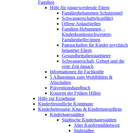
Familien
Hilfe für junge/werdende Eltern
Familienhebammen Schutzengel
Schwangerschafts(konflikt)
Offene Anlaufstellen
Familien-Hebammen, -
Kinderkrankenschwestern,
Familienhelfer:innen
Patenschaften für Kinder psychisch
belasteter Eltern
Gesundheitsdienstanbieter
Schwangerschaft, Geburt und die
erste Zeit danach
Informationen für Fachkräfte
5 Alltagstipps zum Wohlfühlen &
Abschalten
Präventionshandbuch
Konzept der Frühen Hilfen
Hilfe zur Erziehung
Kinderfreundliche Kommune
Kinderbetreuung: Kitas & Kindertagespflege
Kindertagesstätten
Städtische Kindertagesstätten
Alter Kupfermühlenweg
Stuhrsallee