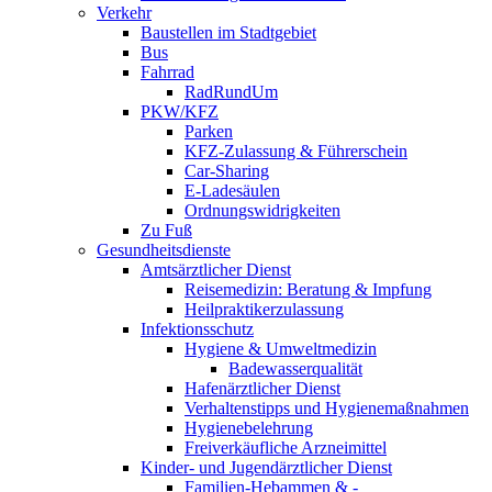
Verkehr
Baustellen im Stadtgebiet
Bus
Fahrrad
RadRundUm
PKW/KFZ
Parken
KFZ-Zulassung & Führerschein
Car-Sharing
E-Ladesäulen
Ordnungswidrigkeiten
Zu Fuß
Gesundheitsdienste
Amtsärztlicher Dienst
Reisemedizin: Beratung & Impfung
Heilpraktikerzulassung
Infektionsschutz
Hygiene & Umweltmedizin
Badewasserqualität
Hafenärztlicher Dienst
Verhaltenstipps und Hygienemaßnahmen
Hygienebelehrung
Freiverkäufliche Arzneimittel
Kinder- und Jugendärztlicher Dienst
Familien-Hebammen & -