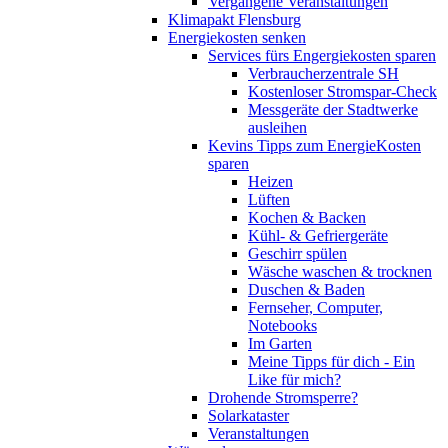
Vergangene Veranstaltungen
Klimapakt Flensburg
Energiekosten senken
Services fürs Engergiekosten sparen
Verbraucherzentrale SH
Kostenloser Stromspar-Check
Messgeräte der Stadtwerke
ausleihen
Kevins Tipps zum EnergieKosten
sparen
Heizen
Lüften
Kochen & Backen
Kühl- & Gefriergeräte
Geschirr spülen
Wäsche waschen & trocknen
Duschen & Baden
Fernseher, Computer,
Notebooks
Im Garten
Meine Tipps für dich - Ein
Like für mich?
Drohende Stromsperre?
Solarkataster
Veranstaltungen