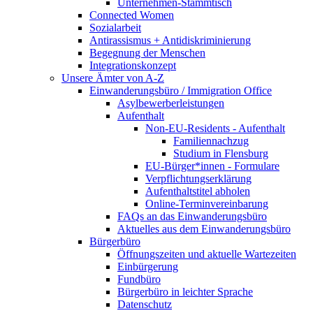
Unternehmen-Stammtisch
Connected Women
Sozialarbeit
Antirassismus + Antidiskriminierung
Begegnung der Menschen
Integrationskonzept
Unsere Ämter von A-Z
Einwanderungsbüro / Immigration Office
Asylbewerberleistungen
Aufenthalt
Non-EU-Residents - Aufenthalt
Familiennachzug
Studium in Flensburg
EU-Bürger*innen - Formulare
Verpflichtungserklärung
Aufenthaltstitel abholen
Online-Terminvereinbarung
FAQs an das Einwanderungsbüro
Aktuelles aus dem Einwanderungsbüro
Bürgerbüro
Öffnungszeiten und aktuelle Wartezeiten
Einbürgerung
Fundbüro
Bürgerbüro in leichter Sprache
Datenschutz