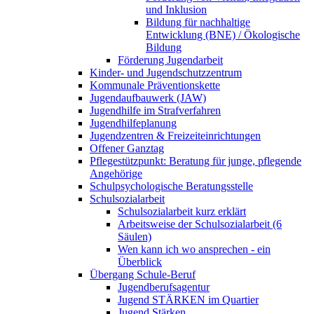
und Inklusion
Bildung für nachhaltige
Entwicklung (BNE) / Ökologische
Bildung
Förderung Jugendarbeit
Kinder- und Jugendschutzzentrum
Kommunale Präventionskette
Jugendaufbauwerk (JAW)
Jugendhilfe im Strafverfahren
Jugendhilfeplanung
Jugendzentren & Freizeiteinrichtungen
Offener Ganztag
Pflegestützpunkt: Beratung für junge, pflegende
Angehörige
Schulpsychologische Beratungsstelle
Schulsozialarbeit
Schulsozialarbeit kurz erklärt
Arbeitsweise der Schulsozialarbeit (6
Säulen)
Wen kann ich wo ansprechen - ein
Überblick
Übergang Schule-Beruf
Jugendberufsagentur
Jugend STÄRKEN im Quartier
Jugend Stärken