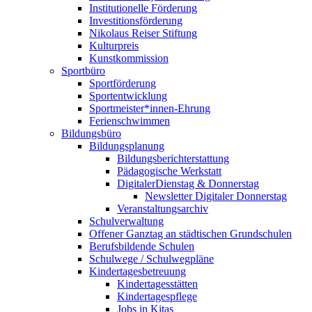
Institutionelle Förderung
Investitionsförderung
Nikolaus Reiser Stiftung
Kulturpreis
Kunstkommission
Sportbüro
Sportförderung
Sportentwicklung
Sportmeister*innen-Ehrung
Ferienschwimmen
Bildungsbüro
Bildungsplanung
Bildungsberichterstattung
Pädagogische Werkstatt
DigitalerDienstag & Donnerstag
Newsletter Digitaler Donnerstag
Veranstaltungsarchiv
Schulverwaltung
Offener Ganztag an städtischen Grundschulen
Berufsbildende Schulen
Schulwege / Schulwegpläne
Kindertagesbetreuung
Kindertagesstätten
Kindertagespflege
Jobs in Kitas