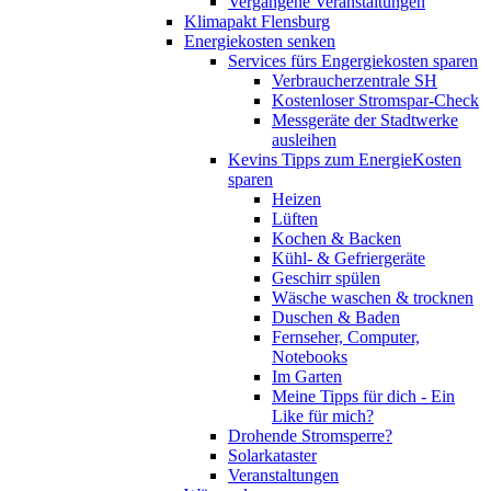
Vergangene Veranstaltungen
Klimapakt Flensburg
Energiekosten senken
Services fürs Engergiekosten sparen
Verbraucherzentrale SH
Kostenloser Stromspar-Check
Messgeräte der Stadtwerke
ausleihen
Kevins Tipps zum EnergieKosten
sparen
Heizen
Lüften
Kochen & Backen
Kühl- & Gefriergeräte
Geschirr spülen
Wäsche waschen & trocknen
Duschen & Baden
Fernseher, Computer,
Notebooks
Im Garten
Meine Tipps für dich - Ein
Like für mich?
Drohende Stromsperre?
Solarkataster
Veranstaltungen