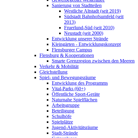
Sanierung von Stadtteilen
Westliche Altstadt (seit 2019)
Südstadt Bahnhofsumfeld (seit
2013)
Fruerlund-Süd (seit 2010)
Neustadt (seit 2000)
Entwicklung unserer Strände
Kleingärten - Entwicklungskonzept
Flensburger Campus
Flensburg & Kooperationen
Smarte Grenzregion zwischen den Meeren
Verkehr & Mobilität
Gleichstellung
Spiel- und Bewegungsräume
Entwicklung des Programms
Vital-Parks (60+)
Öffentliche Sport-Geräte
Naturnahe Spielflächen
Arbeitsgruppe
Beteiligung
Schulhöfe
Spielplätze
Jugend-Aktivitätsräume
Stadt-Strände