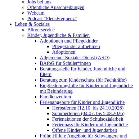
Jobs bei uns
Öffentliche Ausschreibungen
Webcam
Podcast "FlensFrequenz"
Leben & Soziales
Bürgerservice
Kinder, Jugendliche & Familien
Adoptionen und Pflegekinder
Pflegekinder aufnehmen
Adoptionen
Allgemeiner Sozialer Dienst (ASD)
BAföG für Schüler*innen
Beratungsstelle für Kinder, Jugendliche und
Eltern
Beratung zum Kinderschutz (für Fachkräfte)
Eingliederungshilfe für Kinder und Jugendliche
mit Behinderung
Familienzentren
Ferienangebote für Kinder und Jugendliche
Herbstferien (12.10. bis 24.10.2026)
Sommerferien (04.07. bis 5.08.2026)
Ferienaktionen der Schulsozialarbeit
Ferienpass für Kinder und Jugendliche
Offene Kinder- und Jugendarbeit
Frühe Hilfen: Angebote für Schwangere und