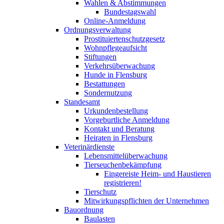
Wahlen & Abstimmungen
Bundestagswahl
Online-Anmeldung
Ordnungsverwaltung
Prostituiertenschutzgesetz
Wohnpflegeaufsicht
Stiftungen
Verkehrsüberwachung
Hunde in Flensburg
Bestattungen
Sondernutzung
Standesamt
Urkundenbestellung
Vorgeburtliche Anmeldung
Kontakt und Beratung
Heiraten in Flensburg
Veterinärdienste
Lebensmittelüberwachung
Tierseuchenbekämpfung
Eingereiste Heim- und Haustieren
registrieren!
Tierschutz
Mitwirkungspflichten der Unternehmen
Bauordnung
Baulasten