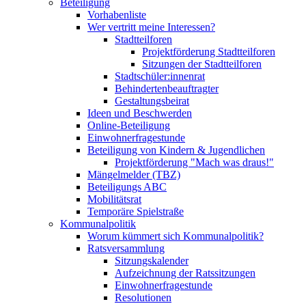
Beteiligung
Vorhabenliste
Wer vertritt meine Interessen?
Stadtteilforen
Projektförderung Stadtteilforen
Sitzungen der Stadtteilforen
Stadtschüler:innenrat
Behindertenbeauftragter
Gestaltungsbeirat
Ideen und Beschwerden
Online-Beteiligung
Einwohnerfragestunde
Beteiligung von Kindern & Jugendlichen
Projektförderung "Mach was draus!"
Mängelmelder (TBZ)
Beteiligungs ABC
Mobilitätsrat
Temporäre Spielstraße
Kommunalpolitik
Worum kümmert sich Kommunalpolitik?
Ratsversammlung
Sitzungskalender
Aufzeichnung der Ratssitzungen
Einwohnerfragestunde
Resolutionen