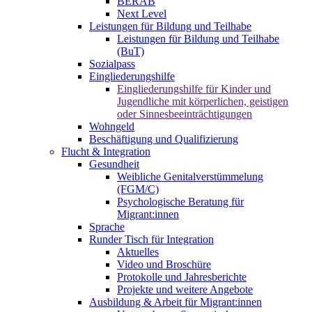
BERAB
Next Level
Leistungen für Bildung und Teilhabe
Leistungen für Bildung und Teilhabe
(BuT)
Sozialpass
Eingliederungshilfe
Eingliederungshilfe für Kinder und
Jugendliche mit körperlichen, geistigen
oder Sinnesbeeinträchtigungen
Wohngeld
Beschäftigung und Qualifizierung
Flucht & Integration
Gesundheit
Weibliche Genitalverstümmelung
(FGM/C)
Psychologische Beratung für
Migrant:innen
Sprache
Runder Tisch für Integration
Aktuelles
Video und Broschüre
Protokolle und Jahresberichte
Projekte und weitere Angebote
Ausbildung & Arbeit für Migrant:innen