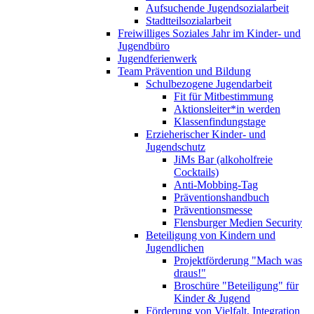
Aufsuchende Jugendsozialarbeit
Stadtteilsozialarbeit
Freiwilliges Soziales Jahr im Kinder- und
Jugendbüro
Jugendferienwerk
Team Prävention und Bildung
Schulbezogene Jugendarbeit
Fit für Mitbestimmung
Aktionsleiter*in werden
Klassenfindungstage
Erzieherischer Kinder- und
Jugendschutz
JiMs Bar (alkoholfreie
Cocktails)
Anti-Mobbing-Tag
Präventionshandbuch
Präventionsmesse
Flensburger Medien Security
Beteiligung von Kindern und
Jugendlichen
Projektförderung "Mach was
draus!"
Broschüre "Beteiligung" für
Kinder & Jugend
Förderung von Vielfalt, Integration