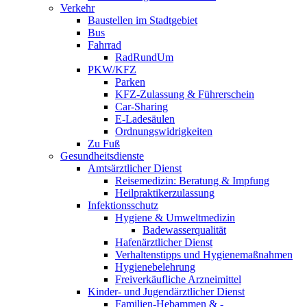
Verkehr
Baustellen im Stadtgebiet
Bus
Fahrrad
RadRundUm
PKW/KFZ
Parken
KFZ-Zulassung & Führerschein
Car-Sharing
E-Ladesäulen
Ordnungswidrigkeiten
Zu Fuß
Gesundheitsdienste
Amtsärztlicher Dienst
Reisemedizin: Beratung & Impfung
Heilpraktikerzulassung
Infektionsschutz
Hygiene & Umweltmedizin
Badewasserqualität
Hafenärztlicher Dienst
Verhaltenstipps und Hygienemaßnahmen
Hygienebelehrung
Freiverkäufliche Arzneimittel
Kinder- und Jugendärztlicher Dienst
Familien-Hebammen & -