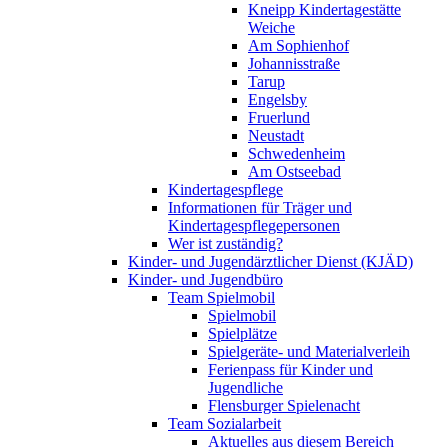
Kneipp Kindertagestätte
Weiche
Am Sophienhof
Johannisstraße
Tarup
Engelsby
Fruerlund
Neustadt
Schwedenheim
Am Ostseebad
Kindertagespflege
Informationen für Träger und
Kindertagespflegepersonen
Wer ist zuständig?
Kinder- und Jugendärztlicher Dienst (KJÄD)
Kinder- und Jugendbüro
Team Spielmobil
Spielmobil
Spielplätze
Spielgeräte- und Materialverleih
Ferienpass für Kinder und
Jugendliche
Flensburger Spielenacht
Team Sozialarbeit
Aktuelles aus diesem Bereich