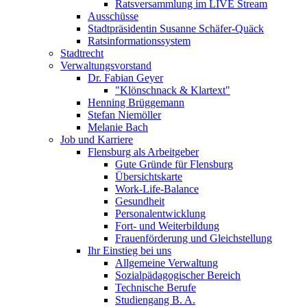
Ratsversammlung im LIVE Stream
Ausschüsse
Stadtpräsidentin Susanne Schäfer-Quäck
Ratsinformationssystem
Stadtrecht
Verwaltungsvorstand
Dr. Fabian Geyer
"Klönschnack & Klartext"
Henning Brüggemann
Stefan Niemöller
Melanie Bach
Job und Karriere
Flensburg als Arbeitgeber
Gute Gründe für Flensburg
Übersichtskarte
Work-Life-Balance
Gesundheit
Personalentwicklung
Fort- und Weiterbildung
Frauenförderung und Gleichstellung
Ihr Einstieg bei uns
Allgemeine Verwaltung
Sozialpädagogischer Bereich
Technische Berufe
Studiengang B. A.