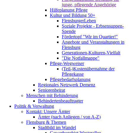
junge, pflegende Angehörige
Hilfeplanung Pflege
Kultur und Bildung 50+
FlensburgerLeben
Soziale Projekte - Erbsensuppen-
Spende
Fördertopf "Wir im Quartier!"
Angebote und Veranstaltungen in
Flensburg
Generationen-Kulturen-Vielfalt
"Die Notfallmappe"
Pflege-Wegweiser
(Teil-)Kostenübernahme der
Pflegekasse
Pflegebedarfsplanung
Regionales Netzwerk Demenz
Seniorenbeirat
Menschen mit Behinderung
Behindertenbeauftragter
Politik & Verwaltung
Kontakt: Unsere Ämter
Ämter (nach Anliegen / von A-Z)
Flensburg & Themen
Stadtbild im Wandel
Gewerbegebiet Westerallee