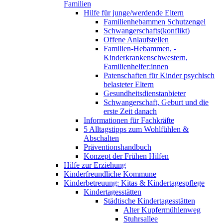
Familien
Hilfe für junge/werdende Eltern
Familienhebammen Schutzengel
Schwangerschafts(konflikt)
Offene Anlaufstellen
Familien-Hebammen, -
Kinderkrankenschwestern,
Familienhelfer:innen
Patenschaften für Kinder psychisch
belasteter Eltern
Gesundheitsdienstanbieter
Schwangerschaft, Geburt und die
erste Zeit danach
Informationen für Fachkräfte
5 Alltagstipps zum Wohlfühlen &
Abschalten
Präventionshandbuch
Konzept der Frühen Hilfen
Hilfe zur Erziehung
Kinderfreundliche Kommune
Kinderbetreuung: Kitas & Kindertagespflege
Kindertagesstätten
Städtische Kindertagesstätten
Alter Kupfermühlenweg
Stuhrsallee