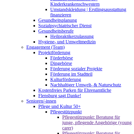
Kinderkrankenschwestern
Umstandskleidung | Erstlingsausstattung
finanzieren
Gesundheitsplanung
Sozialpsychiatrischer Dienst
Gesundheitsberufe
Heilpraktikerzulassung
Hygiene- und Umweltmedizin
Engagement (Team)
Projektförderung
Förderbörse
Dingebörse
Förderung sozialer Projekte
Förderung im Stadtteil
Kulturförderung
Nachhaltiger Umwelt- & Naturschutz
Kostenfreies Parken für Ehrenamtliche
Flensburg sagt Danke!
Senioren/-innen
Pflege und Kultur 50+
Pflegestützpunkt
Pflegestützpunkt: Beratung für
junge, pflegende Angehörige (young
carer)
Pflegestützpunkt: Beratung für