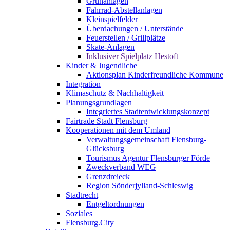
Grünanlagen
Fahrrad-Abstellanlagen
Kleinspielfelder
Überdachungen / Unterstände
Feuerstellen / Grillplätze
Skate-Anlagen
Inklusiver Spielplatz Hestoft
Kinder & Jugendliche
Aktionsplan Kinderfreundliche Kommune
Integration
Klimaschutz & Nachhaltigkeit
Planungsgrundlagen
Integriertes Stadtentwicklungskonzept
Fairtrade Stadt Flensburg
Kooperationen mit dem Umland
Verwaltungsgemeinschaft Flensburg-
Glücksburg
Tourismus Agentur Flensburger Förde
Zweckverband WEG
Grenzdreieck
Region Sönderjylland-Schleswig
Stadtrecht
Entgeltordnungen
Soziales
Flensburg.City