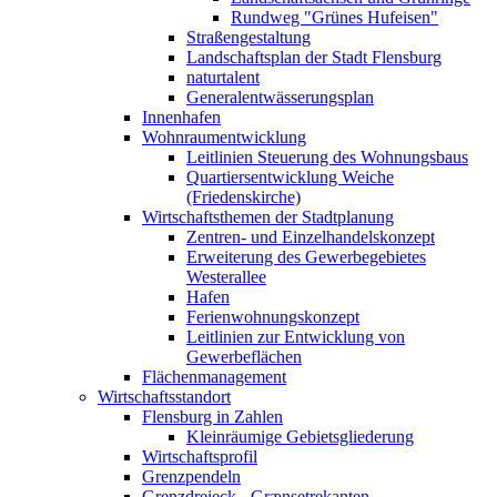
Rundweg "Grünes Hufeisen"
Straßengestaltung
Landschaftsplan der Stadt Flensburg
naturtalent
Generalentwässerungsplan
Innenhafen
Wohnraumentwicklung
Leitlinien Steuerung des Wohnungsbaus
Quartiersentwicklung Weiche
(Friedenskirche)
Wirtschaftsthemen der Stadtplanung
Zentren- und Einzelhandelskonzept
Erweiterung des Gewerbegebietes
Westerallee
Hafen
Ferienwohnungskonzept
Leitlinien zur Entwicklung von
Gewerbeflächen
Flächenmanagement
Wirtschaftsstandort
Flensburg in Zahlen
Kleinräumige Gebietsgliederung
Wirtschaftsprofil
Grenzpendeln
Grenzdreieck - Grænsetrekanten