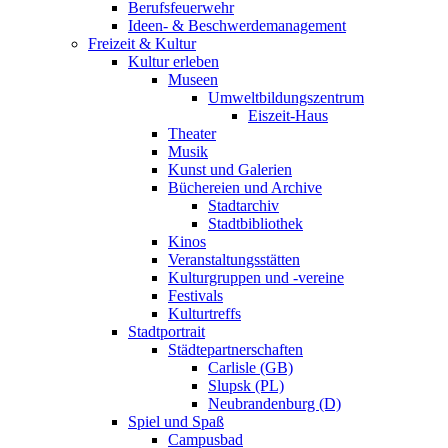
Berufsfeuerwehr
Ideen- & Beschwerdemanagement
Freizeit & Kultur
Kultur erleben
Museen
Umweltbildungszentrum
Eiszeit-Haus
Theater
Musik
Kunst und Galerien
Büchereien und Archive
Stadtarchiv
Stadtbibliothek
Kinos
Veranstaltungsstätten
Kulturgruppen und -vereine
Festivals
Kulturtreffs
Stadtportrait
Städtepartnerschaften
Carlisle (GB)
Slupsk (PL)
Neubrandenburg (D)
Spiel und Spaß
Campusbad