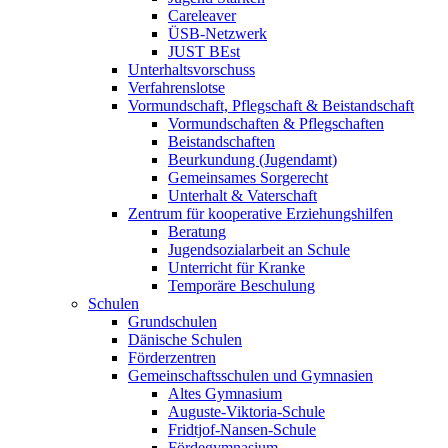
Careleaver
ÜSB-Netzwerk
JUST BEst
Unterhaltsvorschuss
Verfahrenslotse
Vormundschaft, Pflegschaft & Beistandschaft
Vormundschaften & Pflegschaften
Beistandschaften
Beurkundung (Jugendamt)
Gemeinsames Sorgerecht
Unterhalt & Vaterschaft
Zentrum für kooperative Erziehungshilfen
Beratung
Jugendsozialarbeit an Schule
Unterricht für Kranke
Temporäre Beschulung
Schulen
Grundschulen
Dänische Schulen
Förderzentren
Gemeinschaftsschulen und Gymnasien
Altes Gymnasium
Auguste-Viktoria-Schule
Fridtjof-Nansen-Schule
Fördegymnasium