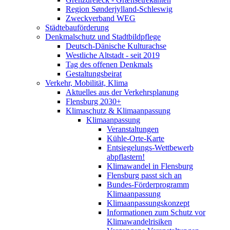
Region Sønderjylland-Schleswig
Zweckverband WEG
Städtebauförderung
Denkmalschutz und Stadtbildpflege
Deutsch-Dänische Kulturachse
Westliche Altstadt - seit 2019
Tag des offenen Denkmals
Gestaltungsbeirat
Verkehr, Mobilität, Klima
Aktuelles aus der Verkehrsplanung
Flensburg 2030+
Klimaschutz & Klimaanpassung
Klimaanpassung
Veranstaltungen
Kühle-Orte-Karte
Entsiegelungs-Wettbewerb
abpflastern!
Klimawandel in Flensburg
Flensburg passt sich an
Bundes-Förderprogramm
Klimaanpassung
Klimaanpassungskonzept
Informationen zum Schutz vor
Klimawandelrisiken