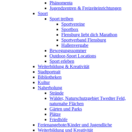
Phänomenta
Jugendzentren & Freizeiteinrichtungen
Sport
Sport treiben
Sportvereine
Sportbox
Flensburg liebt dich Marathon
Sportverband Flensburg
Hallenvergabe
Bewegungssommer
Outdoor-Sport Locations
Sport erleben
Weiterbildung & Kreativität
Stadtportrait
Bibliotheken
Kultur
Naherholung
Strände
Wälder, Naturschutzgebiet Twedter Feld,
naturnahe Flächen
Gärten und Parks
Plätze
Friedhöfe
Ferienangebote/Kinder und Jugendliche
Weiterbildung und Kreativität