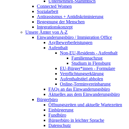
Unternehmen-Stammtisch
Connected Women
Sozialarbeit
Antirassismus + Antidiskriminierung
Begegnung der Menschen
Integrationskonzept
Unsere Ämter von A-Z
Einwanderungsbüro / Immigration Office
Asylbewerberleistungen
Aufenthalt
Non-EU-Residents - Aufenthalt
Familiennachzug
Studium in Flensburg
EU-Bürger*innen - Formulare
Verpflichtungserklärung
Aufenthaltstitel abholen
Online-Terminvereinbarung
FAQs an das Einwanderungsbüro
Aktuelles aus dem Einwanderungsbüro
Bürgerbüro
Öffnungszeiten und aktuelle Wartezeiten
Einbürgerung
Fundbüro
Bürgerbüro in leichter Sprache
Datenschutz