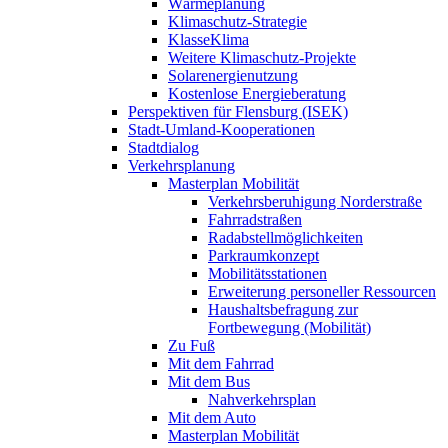
Wärmeplanung
Klimaschutz-Strategie
KlasseKlima
Weitere Klimaschutz-Projekte
Solarenergienutzung
Kostenlose Energieberatung
Perspektiven für Flensburg (ISEK)
Stadt-Umland-Kooperationen
Stadtdialog
Verkehrsplanung
Masterplan Mobilität
Verkehrsberuhigung Norderstraße
Fahrradstraßen
Radabstellmöglichkeiten
Parkraumkonzept
Mobilitätsstationen
Erweiterung personeller Ressourcen
Haushaltsbefragung zur
Fortbewegung (Mobilität)
Zu Fuß
Mit dem Fahrrad
Mit dem Bus
Nahverkehrsplan
Mit dem Auto
Masterplan Mobilität