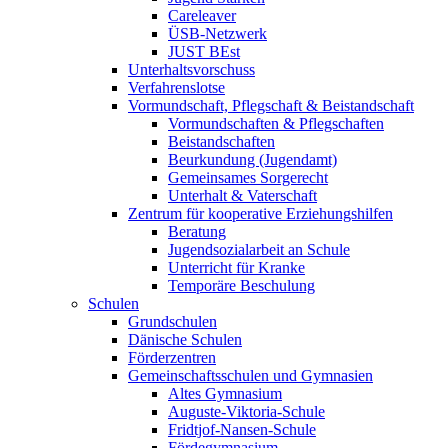
Careleaver
ÜSB-Netzwerk
JUST BEst
Unterhaltsvorschuss
Verfahrenslotse
Vormundschaft, Pflegschaft & Beistandschaft
Vormundschaften & Pflegschaften
Beistandschaften
Beurkundung (Jugendamt)
Gemeinsames Sorgerecht
Unterhalt & Vaterschaft
Zentrum für kooperative Erziehungshilfen
Beratung
Jugendsozialarbeit an Schule
Unterricht für Kranke
Temporäre Beschulung
Schulen
Grundschulen
Dänische Schulen
Förderzentren
Gemeinschaftsschulen und Gymnasien
Altes Gymnasium
Auguste-Viktoria-Schule
Fridtjof-Nansen-Schule
Fördegymnasium