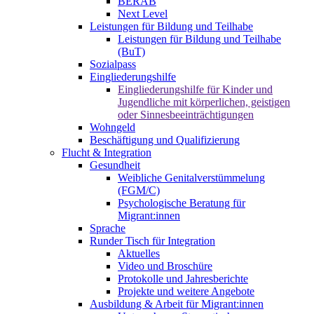
BERAB
Next Level
Leistungen für Bildung und Teilhabe
Leistungen für Bildung und Teilhabe
(BuT)
Sozialpass
Eingliederungshilfe
Eingliederungshilfe für Kinder und
Jugendliche mit körperlichen, geistigen
oder Sinnesbeeinträchtigungen
Wohngeld
Beschäftigung und Qualifizierung
Flucht & Integration
Gesundheit
Weibliche Genitalverstümmelung
(FGM/C)
Psychologische Beratung für
Migrant:innen
Sprache
Runder Tisch für Integration
Aktuelles
Video und Broschüre
Protokolle und Jahresberichte
Projekte und weitere Angebote
Ausbildung & Arbeit für Migrant:innen