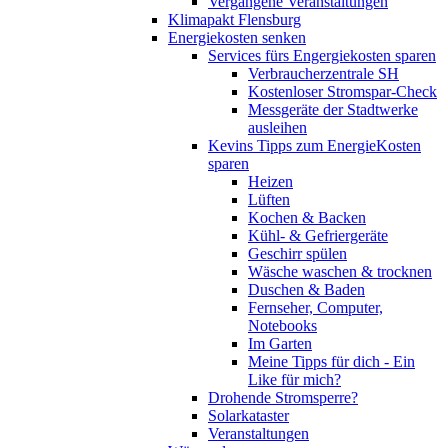
Vergangene Veranstaltungen
Klimapakt Flensburg
Energiekosten senken
Services fürs Engergiekosten sparen
Verbraucherzentrale SH
Kostenloser Stromspar-Check
Messgeräte der Stadtwerke
ausleihen
Kevins Tipps zum EnergieKosten
sparen
Heizen
Lüften
Kochen & Backen
Kühl- & Gefriergeräte
Geschirr spülen
Wäsche waschen & trocknen
Duschen & Baden
Fernseher, Computer,
Notebooks
Im Garten
Meine Tipps für dich - Ein
Like für mich?
Drohende Stromsperre?
Solarkataster
Veranstaltungen