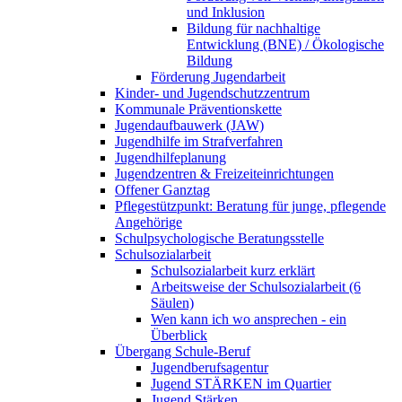
und Inklusion
Bildung für nachhaltige
Entwicklung (BNE) / Ökologische
Bildung
Förderung Jugendarbeit
Kinder- und Jugendschutzzentrum
Kommunale Präventionskette
Jugendaufbauwerk (JAW)
Jugendhilfe im Strafverfahren
Jugendhilfeplanung
Jugendzentren & Freizeiteinrichtungen
Offener Ganztag
Pflegestützpunkt: Beratung für junge, pflegende
Angehörige
Schulpsychologische Beratungsstelle
Schulsozialarbeit
Schulsozialarbeit kurz erklärt
Arbeitsweise der Schulsozialarbeit (6
Säulen)
Wen kann ich wo ansprechen - ein
Überblick
Übergang Schule-Beruf
Jugendberufsagentur
Jugend STÄRKEN im Quartier
Jugend Stärken