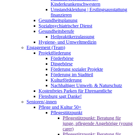
Kinderkrankenschwestern
Umstandskleidung | Erstlingsausstattung
finanzieren
Gesundheitsplanung
Sozialpsychiatrischer Dienst
Gesundheitsberufe
Heilpraktikerzulassung
Hygiene- und Umweltmedizin
Engagement (Team)
Projektförderung
Förderbörse
Dingebörse
Förderung sozialer Projekte
Förderung im Stadtteil
Kulturförderung
Nachhaltiger Umwelt- & Naturschutz
Kostenfreies Parken für Ehrenamtliche
Flensburg sagt Danke!
Senioren/-innen
Pflege und Kultur 50+
Pflegestützpunkt
Pflegestützpunkt: Beratung für
junge, pflegende Angehörige (young
carer)
Pflegestützpunkt: Beratung für