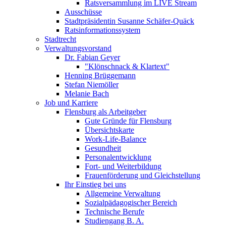
Ratsversammlung im LIVE Stream
Ausschüsse
Stadtpräsidentin Susanne Schäfer-Quäck
Ratsinformationssystem
Stadtrecht
Verwaltungsvorstand
Dr. Fabian Geyer
"Klönschnack & Klartext"
Henning Brüggemann
Stefan Niemöller
Melanie Bach
Job und Karriere
Flensburg als Arbeitgeber
Gute Gründe für Flensburg
Übersichtskarte
Work-Life-Balance
Gesundheit
Personalentwicklung
Fort- und Weiterbildung
Frauenförderung und Gleichstellung
Ihr Einstieg bei uns
Allgemeine Verwaltung
Sozialpädagogischer Bereich
Technische Berufe
Studiengang B. A.