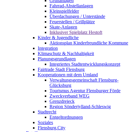
Grünanlagen
Fahrrad-Abstellanlagen
Kleinspielfelder
Überdachungen / Unterstände
Feuerstellen / Grillplätze
Skate-Anlagen
Inklusiver Spielplatz Hestoft
Kinder & Jugendliche
Aktionsplan Kinderfreundliche Kommune
Integration
Klimaschutz & Nachhaltigkeit
Planungsgrundlagen
Integriertes Stadtentwicklungskonzept
Fairtrade Stadt Flensburg
Kooperationen mit dem Umland
Verwaltungsgemeinschaft Flensburg-
Glücksburg
Tourismus Agentur Flensburger Förde
Zweckverband WEG
Grenzdreieck
Region Sönderjylland-Schleswig
Stadtrecht
Entgeltordnungen
Soziales
Flensburg.City