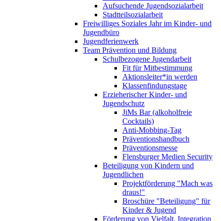
Aufsuchende Jugendsozialarbeit
Stadtteilsozialarbeit
Freiwilliges Soziales Jahr im Kinder- und
Jugendbüro
Jugendferienwerk
Team Prävention und Bildung
Schulbezogene Jugendarbeit
Fit für Mitbestimmung
Aktionsleiter*in werden
Klassenfindungstage
Erzieherischer Kinder- und
Jugendschutz
JiMs Bar (alkoholfreie
Cocktails)
Anti-Mobbing-Tag
Präventionshandbuch
Präventionsmesse
Flensburger Medien Security
Beteiligung von Kindern und
Jugendlichen
Projektförderung "Mach was
draus!"
Broschüre "Beteiligung" für
Kinder & Jugend
Förderung von Vielfalt, Integration