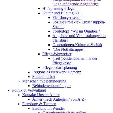
junge, pflegende Angehörige
Hilfeplanung Pflege
Kultur und Bildung 50+
FlensburgerLeben
Soziale Projekte - Erbsensuppen-
Spende
Fördertopf "Wir im Quartier!"
Angebote und Veranstaltungen in
Flensburg
Generationen-Kulturen-Vielfalt
"Die Notfallmappe"
Pflege-Wegweiser
(Teil-)Kostenübernahme der
Pflegekasse
Pflegebedarfsplanung
Regionales Netzwerk Demenz
Seniorenbeirat
Menschen mit Behinderung
Behindertenbeauftragter
Politik & Verwaltung
Kontakt: Unsere Ämter
Ämter (nach Anliegen / von A-Z)
Flensburg & Themen
Stadtbild im Wandel
Gewerbegebiet Westerallee