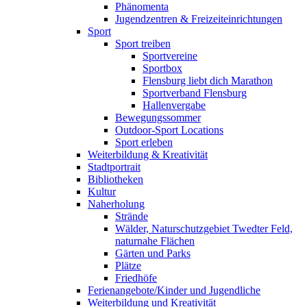
Phänomenta
Jugendzentren & Freizeiteinrichtungen
Sport
Sport treiben
Sportvereine
Sportbox
Flensburg liebt dich Marathon
Sportverband Flensburg
Hallenvergabe
Bewegungssommer
Outdoor-Sport Locations
Sport erleben
Weiterbildung & Kreativität
Stadtportrait
Bibliotheken
Kultur
Naherholung
Strände
Wälder, Naturschutzgebiet Twedter Feld,
naturnahe Flächen
Gärten und Parks
Plätze
Friedhöfe
Ferienangebote/Kinder und Jugendliche
Weiterbildung und Kreativität