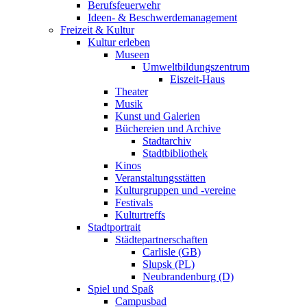
Berufsfeuerwehr
Ideen- & Beschwerdemanagement
Freizeit & Kultur
Kultur erleben
Museen
Umweltbildungszentrum
Eiszeit-Haus
Theater
Musik
Kunst und Galerien
Büchereien und Archive
Stadtarchiv
Stadtbibliothek
Kinos
Veranstaltungsstätten
Kulturgruppen und -vereine
Festivals
Kulturtreffs
Stadtportrait
Städtepartnerschaften
Carlisle (GB)
Slupsk (PL)
Neubrandenburg (D)
Spiel und Spaß
Campusbad