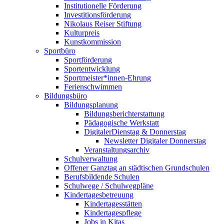
Institutionelle Förderung
Investitionsförderung
Nikolaus Reiser Stiftung
Kulturpreis
Kunstkommission
Sportbüro
Sportförderung
Sportentwicklung
Sportmeister*innen-Ehrung
Ferienschwimmen
Bildungsbüro
Bildungsplanung
Bildungsberichterstattung
Pädagogische Werkstatt
DigitalerDienstag & Donnerstag
Newsletter Digitaler Donnerstag
Veranstaltungsarchiv
Schulverwaltung
Offener Ganztag an städtischen Grundschulen
Berufsbildende Schulen
Schulwege / Schulwegpläne
Kindertagesbetreuung
Kindertagesstätten
Kindertagespflege
Jobs in Kitas