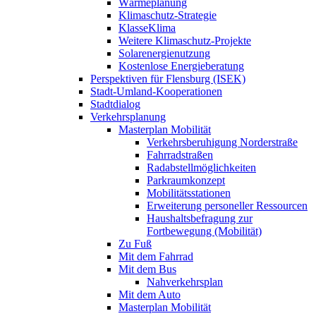
Wärmeplanung
Klimaschutz-Strategie
KlasseKlima
Weitere Klimaschutz-Projekte
Solarenergienutzung
Kostenlose Energieberatung
Perspektiven für Flensburg (ISEK)
Stadt-Umland-Kooperationen
Stadtdialog
Verkehrsplanung
Masterplan Mobilität
Verkehrsberuhigung Norderstraße
Fahrradstraßen
Radabstellmöglichkeiten
Parkraumkonzept
Mobilitätsstationen
Erweiterung personeller Ressourcen
Haushaltsbefragung zur
Fortbewegung (Mobilität)
Zu Fuß
Mit dem Fahrrad
Mit dem Bus
Nahverkehrsplan
Mit dem Auto
Masterplan Mobilität