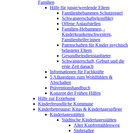
Familien
Hilfe für junge/werdende Eltern
Familienhebammen Schutzengel
Schwangerschafts(konflikt)
Offene Anlaufstellen
Familien-Hebammen, -
Kinderkrankenschwestern,
Familienhelfer:innen
Patenschaften für Kinder psychisch
belasteter Eltern
Gesundheitsdienstanbieter
Schwangerschaft, Geburt und die
erste Zeit danach
Informationen für Fachkräfte
5 Alltagstipps zum Wohlfühlen &
Abschalten
Präventionshandbuch
Konzept der Frühen Hilfen
Hilfe zur Erziehung
Kinderfreundliche Kommune
Kinderbetreuung: Kitas & Kindertagespflege
Kindertagesstätten
Städtische Kindertagesstätten
Alter Kupfermühlenweg
Stuhrsallee