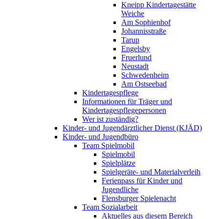
Kneipp Kindertagestätte
Weiche
Am Sophienhof
Johannisstraße
Tarup
Engelsby
Fruerlund
Neustadt
Schwedenheim
Am Ostseebad
Kindertagespflege
Informationen für Träger und
Kindertagespflegepersonen
Wer ist zuständig?
Kinder- und Jugendärztlicher Dienst (KJÄD)
Kinder- und Jugendbüro
Team Spielmobil
Spielmobil
Spielplätze
Spielgeräte- und Materialverleih
Ferienpass für Kinder und
Jugendliche
Flensburger Spielenacht
Team Sozialarbeit
Aktuelles aus diesem Bereich