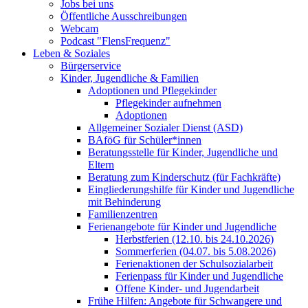
Jobs bei uns
Öffentliche Ausschreibungen
Webcam
Podcast "FlensFrequenz"
Leben & Soziales
Bürgerservice
Kinder, Jugendliche & Familien
Adoptionen und Pflegekinder
Pflegekinder aufnehmen
Adoptionen
Allgemeiner Sozialer Dienst (ASD)
BAföG für Schüler*innen
Beratungsstelle für Kinder, Jugendliche und
Eltern
Beratung zum Kinderschutz (für Fachkräfte)
Eingliederungshilfe für Kinder und Jugendliche
mit Behinderung
Familienzentren
Ferienangebote für Kinder und Jugendliche
Herbstferien (12.10. bis 24.10.2026)
Sommerferien (04.07. bis 5.08.2026)
Ferienaktionen der Schulsozialarbeit
Ferienpass für Kinder und Jugendliche
Offene Kinder- und Jugendarbeit
Frühe Hilfen: Angebote für Schwangere und