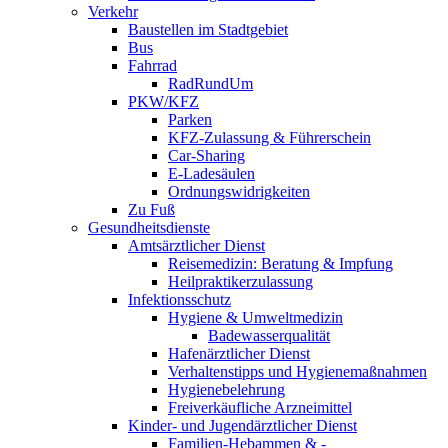
Verkehr
Baustellen im Stadtgebiet
Bus
Fahrrad
RadRundUm
PKW/KFZ
Parken
KFZ-Zulassung & Führerschein
Car-Sharing
E-Ladesäulen
Ordnungswidrigkeiten
Zu Fuß
Gesundheitsdienste
Amtsärztlicher Dienst
Reisemedizin: Beratung & Impfung
Heilpraktikerzulassung
Infektionsschutz
Hygiene & Umweltmedizin
Badewasserqualität
Hafenärztlicher Dienst
Verhaltenstipps und Hygienemaßnahmen
Hygienebelehrung
Freiverkäufliche Arzneimittel
Kinder- und Jugendärztlicher Dienst
Familien-Hebammen & -