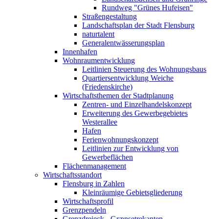
Rundweg "Grünes Hufeisen"
Straßengestaltung
Landschaftsplan der Stadt Flensburg
naturtalent
Generalentwässerungsplan
Innenhafen
Wohnraumentwicklung
Leitlinien Steuerung des Wohnungsbaus
Quartiersentwicklung Weiche
(Friedenskirche)
Wirtschaftsthemen der Stadtplanung
Zentren- und Einzelhandelskonzept
Erweiterung des Gewerbegebietes
Westerallee
Hafen
Ferienwohnungskonzept
Leitlinien zur Entwicklung von
Gewerbeflächen
Flächenmanagement
Wirtschaftsstandort
Flensburg in Zahlen
Kleinräumige Gebietsgliederung
Wirtschaftsprofil
Grenzpendeln
Grenzdreieck - Grænsetrekanten