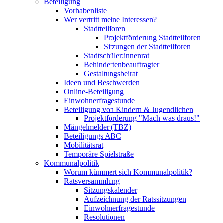
Beteiligung
Vorhabenliste
Wer vertritt meine Interessen?
Stadtteilforen
Projektförderung Stadtteilforen
Sitzungen der Stadtteilforen
Stadtschüler:innenrat
Behindertenbeauftragter
Gestaltungsbeirat
Ideen und Beschwerden
Online-Beteiligung
Einwohnerfragestunde
Beteiligung von Kindern & Jugendlichen
Projektförderung "Mach was draus!"
Mängelmelder (TBZ)
Beteiligungs ABC
Mobilitätsrat
Temporäre Spielstraße
Kommunalpolitik
Worum kümmert sich Kommunalpolitik?
Ratsversammlung
Sitzungskalender
Aufzeichnung der Ratssitzungen
Einwohnerfragestunde
Resolutionen