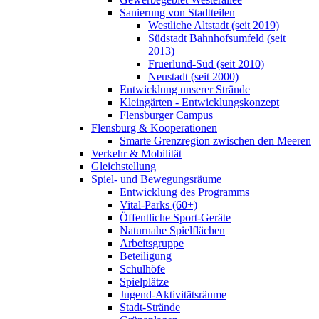
Sanierung von Stadtteilen
Westliche Altstadt (seit 2019)
Südstadt Bahnhofsumfeld (seit
2013)
Fruerlund-Süd (seit 2010)
Neustadt (seit 2000)
Entwicklung unserer Strände
Kleingärten - Entwicklungskonzept
Flensburger Campus
Flensburg & Kooperationen
Smarte Grenzregion zwischen den Meeren
Verkehr & Mobilität
Gleichstellung
Spiel- und Bewegungsräume
Entwicklung des Programms
Vital-Parks (60+)
Öffentliche Sport-Geräte
Naturnahe Spielflächen
Arbeitsgruppe
Beteiligung
Schulhöfe
Spielplätze
Jugend-Aktivitätsräume
Stadt-Strände