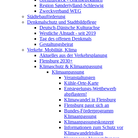
Region Sønderjylland-Schleswig
Zweckverband WEG
Städtebauförderung
Denkmalschutz und Stadtbildpflege
Deutsch-Dänische Kulturachse
Westliche Altstadt - seit 2019
Tag des offenen Denkmals
Gestaltungsbeirat
Verkehr, Mobilität, Klima
Aktuelles aus der Verkehrsplanung
Flensburg 2030+
Klimaschutz & Klimaanpassung
Klimaanpassung
Veranstaltungen
Kühle-Orte-Karte
Entsiegelungs-Wettbewerb
abpflastern!
Klimawandel in Flensburg
Flensburg passt sich an
Bundes-Förderprogramm
Klimaanpassung
Klimaanpassungskonzept
Informationen zum Schutz vor
Klimawandelrisiken