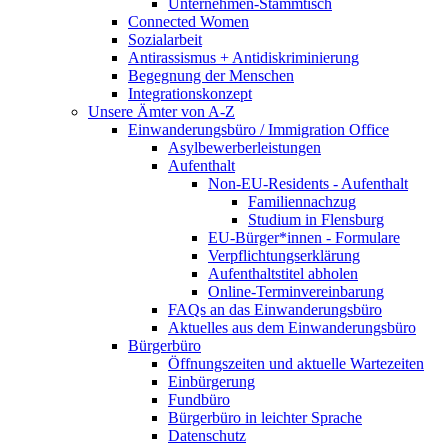
Unternehmen-Stammtisch
Connected Women
Sozialarbeit
Antirassismus + Antidiskriminierung
Begegnung der Menschen
Integrationskonzept
Unsere Ämter von A-Z
Einwanderungsbüro / Immigration Office
Asylbewerberleistungen
Aufenthalt
Non-EU-Residents - Aufenthalt
Familiennachzug
Studium in Flensburg
EU-Bürger*innen - Formulare
Verpflichtungserklärung
Aufenthaltstitel abholen
Online-Terminvereinbarung
FAQs an das Einwanderungsbüro
Aktuelles aus dem Einwanderungsbüro
Bürgerbüro
Öffnungszeiten und aktuelle Wartezeiten
Einbürgerung
Fundbüro
Bürgerbüro in leichter Sprache
Datenschutz