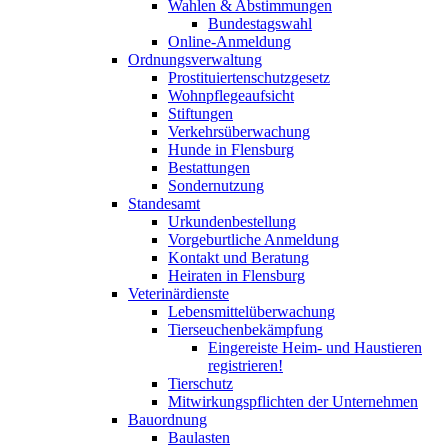
Wahlen & Abstimmungen
Bundestagswahl
Online-Anmeldung
Ordnungsverwaltung
Prostituiertenschutzgesetz
Wohnpflegeaufsicht
Stiftungen
Verkehrsüberwachung
Hunde in Flensburg
Bestattungen
Sondernutzung
Standesamt
Urkundenbestellung
Vorgeburtliche Anmeldung
Kontakt und Beratung
Heiraten in Flensburg
Veterinärdienste
Lebensmittelüberwachung
Tierseuchenbekämpfung
Eingereiste Heim- und Haustieren
registrieren!
Tierschutz
Mitwirkungspflichten der Unternehmen
Bauordnung
Baulasten