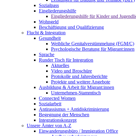
Sozialpass
Eingliederungshilfe
Eingliederungshilfe für Kinder und Jugendli
Wohngeld
Beschäftigung und Qualifizierung
Flucht & Integration
Gesundheit
Weibliche Genitalverstümmelung (FGM/C)
Psychologische Beratung für Migrant:innen
Sprache
Runder Tisch für Integration
Aktuelles
Video und Broschüre
Protokolle und Jahresberichte
Projekte und weitere Angebote
Ausbildung & Arbeit für Migrant:innen
Unternehmen-Stammtisch
Connected Women
Sozialarbeit
Antirassismus + Antidiskriminierung
Begegnung der Menschen
Integrationskonzept
Unsere Ämter von A-Z
Einwanderungsbüro / Immigration Office