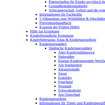
Patenschaften für Kinder psychisch bel
Gesundheitsdienstanbieter
Schwangerschaft, Geburt und die erst
Informationen für Fachkräfte
5 Alltagstipps zum Wohlfühlen & Abschalte
Präventionshandbuch
Konzept der Frühen Hilfen
Hilfe zur Erziehung
Kinderfreundliche Kommune
Kinderbetreuung: Kitas & Kindertagespflege
Kindertagesstätten
Städtische Kindertagesstätten
Alter Kupfermühlenweg
Stuhrsallee
Kneipp Kindertagestätte Weich
Am Sophienhof
Johannisstraße
Tarup
Engelsby
Fruerlund
Neustadt
Schwedenheim
Am Ostseebad
Kindertagespflege
Informationen für Träger und Kindertagespf