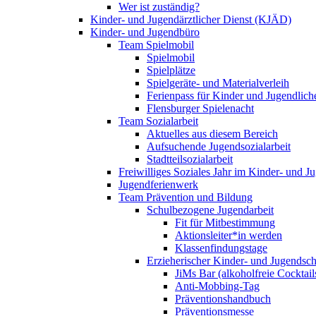
Wer ist zuständig?
Kinder- und Jugendärztlicher Dienst (KJÄD)
Kinder- und Jugendbüro
Team Spielmobil
Spielmobil
Spielplätze
Spielgeräte- und Materialverleih
Ferienpass für Kinder und Jugendlich
Flensburger Spielenacht
Team Sozialarbeit
Aktuelles aus diesem Bereich
Aufsuchende Jugendsozialarbeit
Stadtteilsozialarbeit
Freiwilliges Soziales Jahr im Kinder- und 
Jugendferienwerk
Team Prävention und Bildung
Schulbezogene Jugendarbeit
Fit für Mitbestimmung
Aktionsleiter*in werden
Klassenfindungstage
Erzieherischer Kinder- und Jugendsch
JiMs Bar (alkoholfreie Cocktail
Anti-Mobbing-Tag
Präventionshandbuch
Präventionsmesse