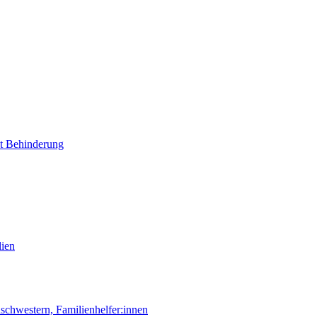
it Behinderung
lien
chwestern, Familienhelfer:innen