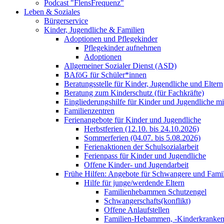
Podcast "FlensFrequenz"
Leben & Soziales
Bürgerservice
Kinder, Jugendliche & Familien
Adoptionen und Pflegekinder
Pflegekinder aufnehmen
Adoptionen
Allgemeiner Sozialer Dienst (ASD)
BAföG für Schüler*innen
Beratungsstelle für Kinder, Jugendliche und Eltern
Beratung zum Kinderschutz (für Fachkräfte)
Eingliederungshilfe für Kinder und Jugendliche m
Familienzentren
Ferienangebote für Kinder und Jugendliche
Herbstferien (12.10. bis 24.10.2026)
Sommerferien (04.07. bis 5.08.2026)
Ferienaktionen der Schulsozialarbeit
Ferienpass für Kinder und Jugendliche
Offene Kinder- und Jugendarbeit
Frühe Hilfen: Angebote für Schwangere und Fami
Hilfe für junge/werdende Eltern
Familienhebammen Schutzengel
Schwangerschafts(konflikt)
Offene Anlaufstellen
Familien-Hebammen, -Kinderkrankens