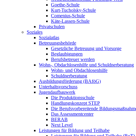
Goethe-Schule
Kurt-Tucholsky-Schule
Comenius-Schule
Käte-Lassen-Schule
Privatschulen
Soziales
Sozialatlas
Betreuungsbehörde
Gesetzliche Betreuung und Vorsorge
Beglaubigungen
Berufsbetreuer werden
Wohn-, Obdachlosenhilfe und Schuldnerberatung
Wohn- und Obdachlosenhilfe
Schuldnerberatung
Ausbildungsförderung (BAföG)
Unterhaltsvorschuss
Jugendaufbauwerk
Die Produktionsschule
Handlungskonzept STEP
Die Berufsvorbereitende Bildungsmaßnahm
Das Assessmentcenter
BERAB
Next Level
Leistungen für Bildung und Teilhabe
Leistungen für Bildung und Teilhabe (BuT)