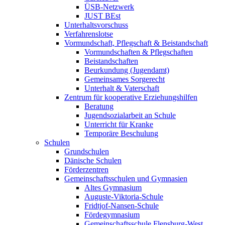
ÜSB-Netzwerk
JUST BEst
Unterhaltsvorschuss
Verfahrenslotse
Vormundschaft, Pflegschaft & Beistandschaft
Vormundschaften & Pflegschaften
Beistandschaften
Beurkundung (Jugendamt)
Gemeinsames Sorgerecht
Unterhalt & Vaterschaft
Zentrum für kooperative Erziehungshilfen
Beratung
Jugendsozialarbeit an Schule
Unterricht für Kranke
Temporäre Beschulung
Schulen
Grundschulen
Dänische Schulen
Förderzentren
Gemeinschaftsschulen und Gymnasien
Altes Gymnasium
Auguste-Viktoria-Schule
Fridtjof-Nansen-Schule
Fördegymnasium
Gemeinschaftsschule Flensburg-West