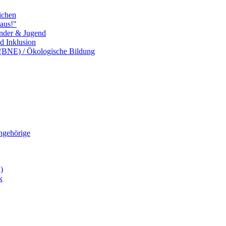
ichen
aus!"
inder & Jugend
nd Inklusion
 (BNE) / Ökologische Bildung
Angehörige
)
k