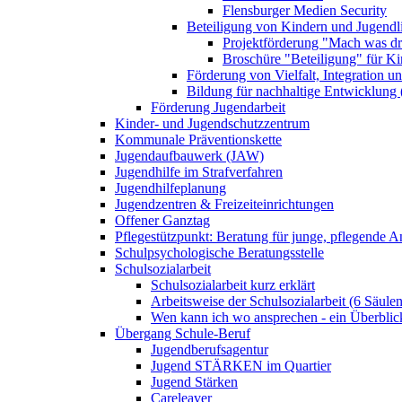
Flensburger Medien Security
Beteiligung von Kindern und Jugendl
Projektförderung "Mach was dr
Broschüre "Beteiligung" für K
Förderung von Vielfalt, Integration u
Bildung für nachhaltige Entwicklung
Förderung Jugendarbeit
Kinder- und Jugendschutzzentrum
Kommunale Präventionskette
Jugendaufbauwerk (JAW)
Jugendhilfe im Strafverfahren
Jugendhilfeplanung
Jugendzentren & Freizeiteinrichtungen
Offener Ganztag
Pflegestützpunkt: Beratung für junge, pflegende 
Schulpsychologische Beratungsstelle
Schulsozialarbeit
Schulsozialarbeit kurz erklärt
Arbeitsweise der Schulsozialarbeit (6 Säulen
Wen kann ich wo ansprechen - ein Überblic
Übergang Schule-Beruf
Jugendberufsagentur
Jugend STÄRKEN im Quartier
Jugend Stärken
Careleaver