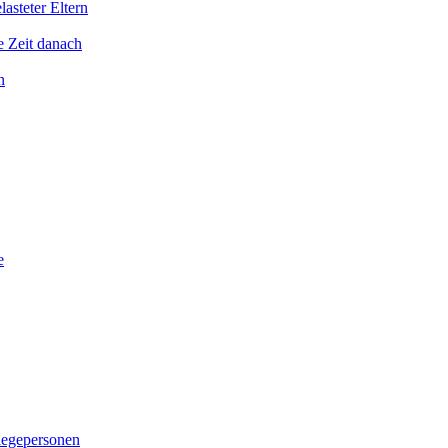
asteter Eltern
e Zeit danach
n
e
legepersonen