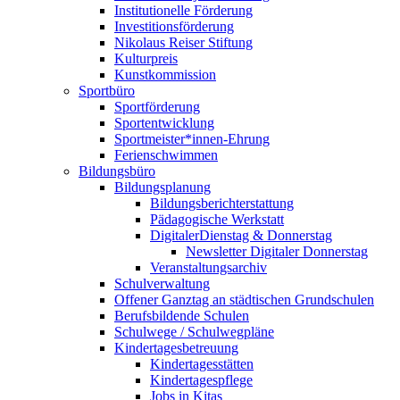
Institutionelle Förderung
Investitionsförderung
Nikolaus Reiser Stiftung
Kulturpreis
Kunstkommission
Sportbüro
Sportförderung
Sportentwicklung
Sportmeister*innen-Ehrung
Ferienschwimmen
Bildungsbüro
Bildungsplanung
Bildungsberichterstattung
Pädagogische Werkstatt
DigitalerDienstag & Donnerstag
Newsletter Digitaler Donnerstag
Veranstaltungsarchiv
Schulverwaltung
Offener Ganztag an städtischen Grundschulen
Berufsbildende Schulen
Schulwege / Schulwegpläne
Kindertagesbetreuung
Kindertagesstätten
Kindertagespflege
Jobs in Kitas