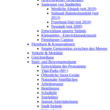
Sanierung von Stadtteilen
Westliche Altstadt (seit 2019)
Südstadt Bahnhofsumfeld (seit
2013)
Fruerlund-Süd (seit 2010)
Neustadt (seit 2000)
Entwicklung unserer Strände
Kleingärten - Entwicklungskonzept
Flensburger Campus
Flensburg & Kooperationen
Smarte Grenzregion zwischen den Meeren
Verkehr & Mobilität
Gleichstellung
Spiel- und Bewegungsräume
Entwicklung des Programms
Vital-Parks (60+)
Öffentliche Sport-Geräte
Naturnahe Spielflächen
Arbeitsgruppe
Beteiligung
Schulhöfe
Spielplätze
Jugend-Aktivitätsräume
Stadt-Strände