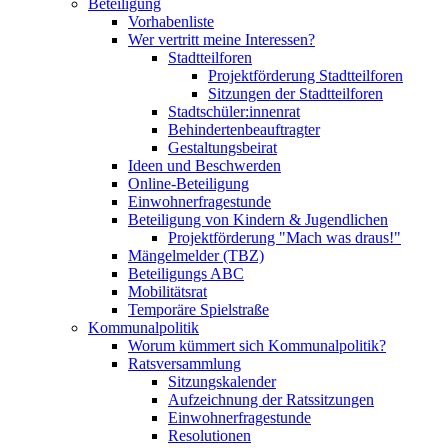
Beteiligung
Vorhabenliste
Wer vertritt meine Interessen?
Stadtteilforen
Projektförderung Stadtteilforen
Sitzungen der Stadtteilforen
Stadtschüler:innenrat
Behindertenbeauftragter
Gestaltungsbeirat
Ideen und Beschwerden
Online-Beteiligung
Einwohnerfragestunde
Beteiligung von Kindern & Jugendlichen
Projektförderung "Mach was draus!"
Mängelmelder (TBZ)
Beteiligungs ABC
Mobilitätsrat
Temporäre Spielstraße
Kommunalpolitik
Worum kümmert sich Kommunalpolitik?
Ratsversammlung
Sitzungskalender
Aufzeichnung der Ratssitzungen
Einwohnerfragestunde
Resolutionen