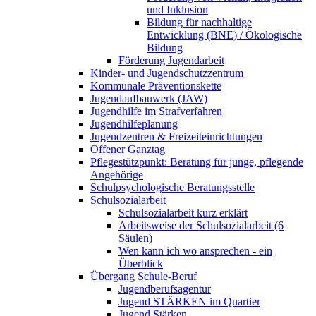
und Inklusion
Bildung für nachhaltige
Entwicklung (BNE) / Ökologische
Bildung
Förderung Jugendarbeit
Kinder- und Jugendschutzzentrum
Kommunale Präventionskette
Jugendaufbauwerk (JAW)
Jugendhilfe im Strafverfahren
Jugendhilfeplanung
Jugendzentren & Freizeiteinrichtungen
Offener Ganztag
Pflegestützpunkt: Beratung für junge, pflegende
Angehörige
Schulpsychologische Beratungsstelle
Schulsozialarbeit
Schulsozialarbeit kurz erklärt
Arbeitsweise der Schulsozialarbeit (6
Säulen)
Wen kann ich wo ansprechen - ein
Überblick
Übergang Schule-Beruf
Jugendberufsagentur
Jugend STÄRKEN im Quartier
Jugend Stärken