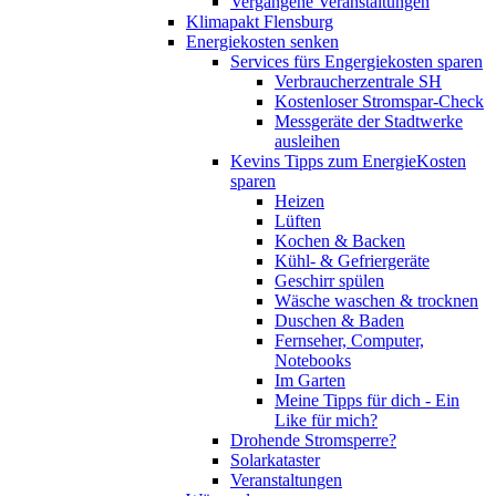
Vergangene Veranstaltungen
Klimapakt Flensburg
Energiekosten senken
Services fürs Engergiekosten sparen
Verbraucherzentrale SH
Kostenloser Stromspar-Check
Messgeräte der Stadtwerke
ausleihen
Kevins Tipps zum EnergieKosten
sparen
Heizen
Lüften
Kochen & Backen
Kühl- & Gefriergeräte
Geschirr spülen
Wäsche waschen & trocknen
Duschen & Baden
Fernseher, Computer,
Notebooks
Im Garten
Meine Tipps für dich - Ein
Like für mich?
Drohende Stromsperre?
Solarkataster
Veranstaltungen