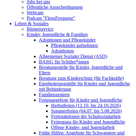
Jobs bei uns
Öffentliche Ausschreibungen
Webcam
Podcast "FlensFrequenz"
Leben & Soziales
Bürgerservice
Kinder, Jugendliche & Familien
Adoptionen und Pflegekinder
Pflegekinder aufnehmen
Adoptionen
Allgemeiner Sozialer Dienst (ASD)
BAföG für Schüler*innen
Beratungsstelle für Kinder, Jugendliche und
Eltern
Beratung zum Kinderschutz (für Fachkräfte)
Eingliederungshilfe für Kinder und Jugendliche
mit Behinderung
Familienzentren
Ferienangebote für Kinder und Jugendliche
Herbstferien (12.10. bis 24.10.2026)
Sommerferien (04.07. bis 5.08.2026)
Ferienaktionen der Schulsozialarbeit
Ferienpass für Kinder und Jugendliche
Offene Kinder- und Jugendarbeit
Frühe Hilfen: Angebote für Schwangere und