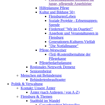
junge, pflegende Angehörige
Hilfeplanung Pflege
Kultur und Bildung 50+
FlensburgerLeben
Soziale Projekte - Erbsensuppen-
Spende
Fördertopf "Wir im Quartier!"
Angebote und Veranstaltungen in
Flensburg
Generationen-Kulturen-Vielfalt
"Die Notfallmappe"
Pflege-Wegweiser
(Teil-)Kostenübernahme der
Pflegekasse
Pflegebedarfsplanung
Regionales Netzwerk Demenz
Seniorenbeirat
Menschen mit Behinderung
Behindertenbeauftragter
Politik & Verwaltung
Kontakt: Unsere Ämter
Ämter (nach Anliegen / von A-Z)
Flensburg & Themen
Stadtbild im Wandel
Gewerbegebiet Westerallee