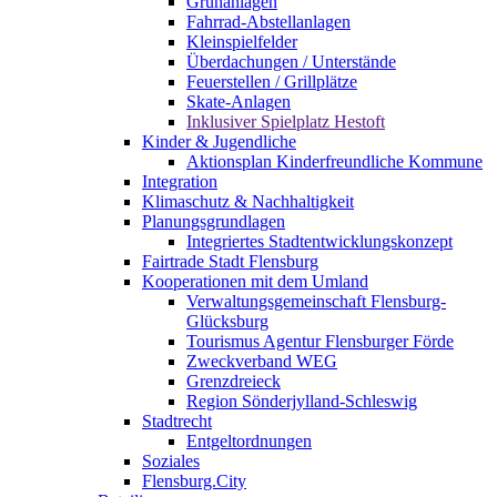
Grünanlagen
Fahrrad-Abstellanlagen
Kleinspielfelder
Überdachungen / Unterstände
Feuerstellen / Grillplätze
Skate-Anlagen
Inklusiver Spielplatz Hestoft
Kinder & Jugendliche
Aktionsplan Kinderfreundliche Kommune
Integration
Klimaschutz & Nachhaltigkeit
Planungsgrundlagen
Integriertes Stadtentwicklungskonzept
Fairtrade Stadt Flensburg
Kooperationen mit dem Umland
Verwaltungsgemeinschaft Flensburg-
Glücksburg
Tourismus Agentur Flensburger Förde
Zweckverband WEG
Grenzdreieck
Region Sönderjylland-Schleswig
Stadtrecht
Entgeltordnungen
Soziales
Flensburg.City