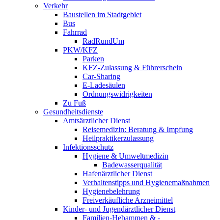
Verkehr
Baustellen im Stadtgebiet
Bus
Fahrrad
RadRundUm
PKW/KFZ
Parken
KFZ-Zulassung & Führerschein
Car-Sharing
E-Ladesäulen
Ordnungswidrigkeiten
Zu Fuß
Gesundheitsdienste
Amtsärztlicher Dienst
Reisemedizin: Beratung & Impfung
Heilpraktikerzulassung
Infektionsschutz
Hygiene & Umweltmedizin
Badewasserqualität
Hafenärztlicher Dienst
Verhaltenstipps und Hygienemaßnahmen
Hygienebelehrung
Freiverkäufliche Arzneimittel
Kinder- und Jugendärztlicher Dienst
Familien-Hebammen & -