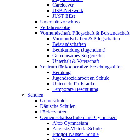
Careleaver
ÜSB-Netzwerk
JUST BEst
Unterhaltsvorschuss
Verfahrenslotse
Vormundschaft, Pflegschaft & Beistandschaft
Vormundschaften & Pflegschaften
Beistandschaften
Beurkundung (Jugendamt)
Gemeinsames Sorgerecht
Unterhalt & Vaterschaft
Zentrum für kooperative Erziehungshilfen
Beratung
Jugendsozialarbeit an Schule
Unterricht für Kranke
Temporäre Beschulung
Schulen
Grundschulen
Dänische Schulen
Förderzentren
Gemeinschaftsschulen und Gymnasien
Altes Gymnasium
Auguste-Viktoria-Schule
Fridtjof-Nansen-Schule
Fördegymnasium