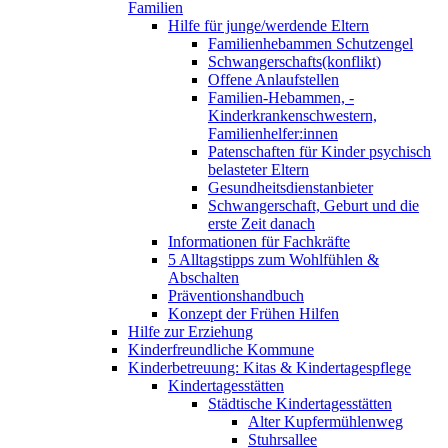
Familien
Hilfe für junge/werdende Eltern
Familienhebammen Schutzengel
Schwangerschafts(konflikt)
Offene Anlaufstellen
Familien-Hebammen, -
Kinderkrankenschwestern,
Familienhelfer:innen
Patenschaften für Kinder psychisch
belasteter Eltern
Gesundheitsdienstanbieter
Schwangerschaft, Geburt und die
erste Zeit danach
Informationen für Fachkräfte
5 Alltagstipps zum Wohlfühlen &
Abschalten
Präventionshandbuch
Konzept der Frühen Hilfen
Hilfe zur Erziehung
Kinderfreundliche Kommune
Kinderbetreuung: Kitas & Kindertagespflege
Kindertagesstätten
Städtische Kindertagesstätten
Alter Kupfermühlenweg
Stuhrsallee