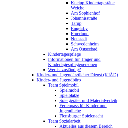
Kneipp Kindertagestätte
Weiche
Am Sophienhof
Johannisstraße
Tarup
Engelsby
Fruerlund
Neustadt
Schwedenheim
Am Ostseebad
Kindertagespflege
Informationen für Träger und
Kindertagespflegepersonen
Wer ist zuständig?
Kinder- und Jugendärztlicher Dienst (KJÄD)
Kinder- und Jugendbüro
Team Spielmobil
Spielmobil
Spielplätze
Spielgeräte- und Materialverleih
Ferienpass für Kinder und
Jugendliche
Flensburger Spielenacht
Team Sozialarbeit
Aktuelles aus diesem Bereich