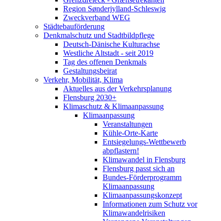
Region Sønderjylland-Schleswig
Zweckverband WEG
Städtebauförderung
Denkmalschutz und Stadtbildpflege
Deutsch-Dänische Kulturachse
Westliche Altstadt - seit 2019
Tag des offenen Denkmals
Gestaltungsbeirat
Verkehr, Mobilität, Klima
Aktuelles aus der Verkehrsplanung
Flensburg 2030+
Klimaschutz & Klimaanpassung
Klimaanpassung
Veranstaltungen
Kühle-Orte-Karte
Entsiegelungs-Wettbewerb
abpflastern!
Klimawandel in Flensburg
Flensburg passt sich an
Bundes-Förderprogramm
Klimaanpassung
Klimaanpassungskonzept
Informationen zum Schutz vor
Klimawandelrisiken