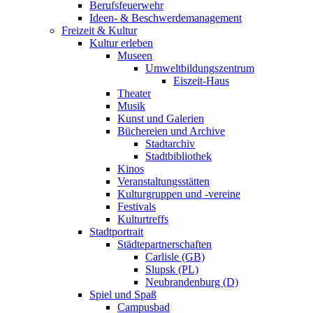
Berufsfeuerwehr
Ideen- & Beschwerdemanagement
Freizeit & Kultur
Kultur erleben
Museen
Umweltbildungszentrum
Eiszeit-Haus
Theater
Musik
Kunst und Galerien
Büchereien und Archive
Stadtarchiv
Stadtbibliothek
Kinos
Veranstaltungsstätten
Kulturgruppen und -vereine
Festivals
Kulturtreffs
Stadtportrait
Städtepartnerschaften
Carlisle (GB)
Slupsk (PL)
Neubrandenburg (D)
Spiel und Spaß
Campusbad