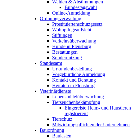
Wahlen & Abstimmungen
Bundestagswahl
Online-Anmeldung
Ordnungsverwaltung
Prostituiertenschutzgesetz
Wohnpflegeaufsicht
Stiftungen
Verkehrsüberwachung
Hunde in Flensburg
Bestattungen
Sondernutzung
Standesamt
Urkundenbestellung
Vorgeburtliche Anmeldung
Kontakt und Beratung
Heiraten in Flensburg
Veterinärdienste
Lebensmittelüberwachung
Tierseuchenbekämpfung
Eingereiste Heim- und Haustieren
registrieren!
Tierschutz
Mitwirkungspflichten der Unternehmen
Bauordnung
Baulasten