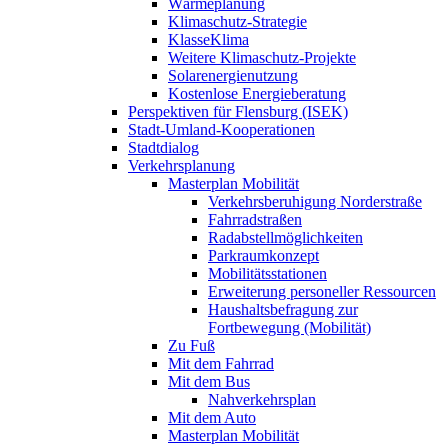
Wärmeplanung
Klimaschutz-Strategie
KlasseKlima
Weitere Klimaschutz-Projekte
Solarenergienutzung
Kostenlose Energieberatung
Perspektiven für Flensburg (ISEK)
Stadt-Umland-Kooperationen
Stadtdialog
Verkehrsplanung
Masterplan Mobilität
Verkehrsberuhigung Norderstraße
Fahrradstraßen
Radabstellmöglichkeiten
Parkraumkonzept
Mobilitätsstationen
Erweiterung personeller Ressourcen
Haushaltsbefragung zur
Fortbewegung (Mobilität)
Zu Fuß
Mit dem Fahrrad
Mit dem Bus
Nahverkehrsplan
Mit dem Auto
Masterplan Mobilität