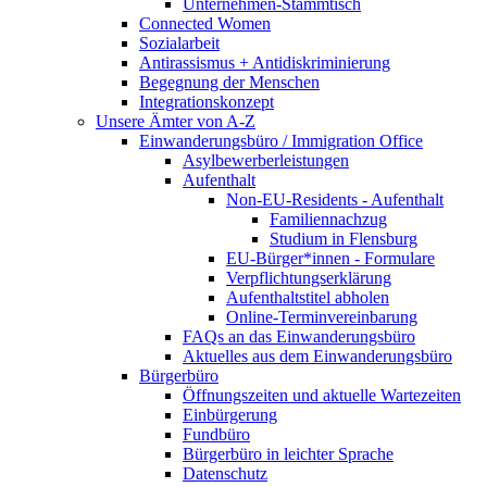
Unternehmen-Stammtisch
Connected Women
Sozialarbeit
Antirassismus + Antidiskriminierung
Begegnung der Menschen
Integrationskonzept
Unsere Ämter von A-Z
Einwanderungsbüro / Immigration Office
Asylbewerberleistungen
Aufenthalt
Non-EU-Residents - Aufenthalt
Familiennachzug
Studium in Flensburg
EU-Bürger*innen - Formulare
Verpflichtungserklärung
Aufenthaltstitel abholen
Online-Terminvereinbarung
FAQs an das Einwanderungsbüro
Aktuelles aus dem Einwanderungsbüro
Bürgerbüro
Öffnungszeiten und aktuelle Wartezeiten
Einbürgerung
Fundbüro
Bürgerbüro in leichter Sprache
Datenschutz