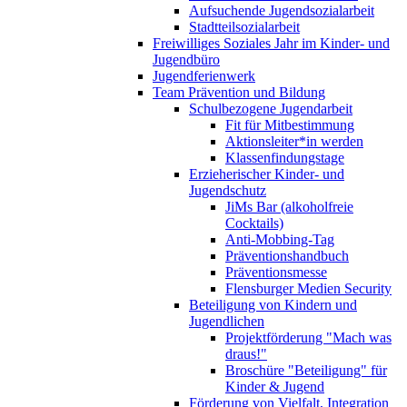
Aufsuchende Jugendsozialarbeit
Stadtteilsozialarbeit
Freiwilliges Soziales Jahr im Kinder- und
Jugendbüro
Jugendferienwerk
Team Prävention und Bildung
Schulbezogene Jugendarbeit
Fit für Mitbestimmung
Aktionsleiter*in werden
Klassenfindungstage
Erzieherischer Kinder- und
Jugendschutz
JiMs Bar (alkoholfreie
Cocktails)
Anti-Mobbing-Tag
Präventionshandbuch
Präventionsmesse
Flensburger Medien Security
Beteiligung von Kindern und
Jugendlichen
Projektförderung "Mach was
draus!"
Broschüre "Beteiligung" für
Kinder & Jugend
Förderung von Vielfalt, Integration