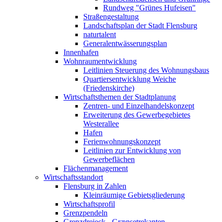
Rundweg "Grünes Hufeisen"
Straßengestaltung
Landschaftsplan der Stadt Flensburg
naturtalent
Generalentwässerungsplan
Innenhafen
Wohnraumentwicklung
Leitlinien Steuerung des Wohnungsbaus
Quartiersentwicklung Weiche
(Friedenskirche)
Wirtschaftsthemen der Stadtplanung
Zentren- und Einzelhandelskonzept
Erweiterung des Gewerbegebietes
Westerallee
Hafen
Ferienwohnungskonzept
Leitlinien zur Entwicklung von
Gewerbeflächen
Flächenmanagement
Wirtschaftsstandort
Flensburg in Zahlen
Kleinräumige Gebietsgliederung
Wirtschaftsprofil
Grenzpendeln
Grenzdreieck - Grænsetrekanten