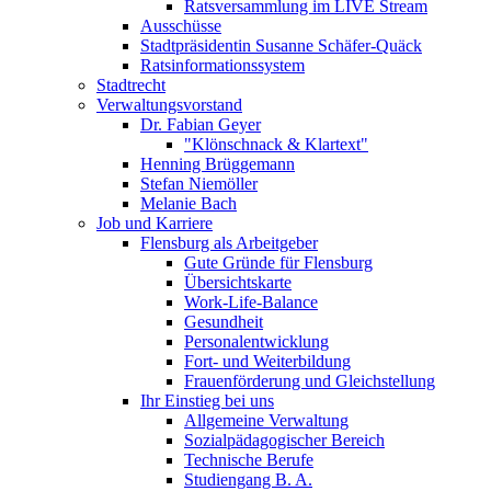
Ratsversammlung im LIVE Stream
Ausschüsse
Stadtpräsidentin Susanne Schäfer-Quäck
Ratsinformationssystem
Stadtrecht
Verwaltungsvorstand
Dr. Fabian Geyer
"Klönschnack & Klartext"
Henning Brüggemann
Stefan Niemöller
Melanie Bach
Job und Karriere
Flensburg als Arbeitgeber
Gute Gründe für Flensburg
Übersichtskarte
Work-Life-Balance
Gesundheit
Personalentwicklung
Fort- und Weiterbildung
Frauenförderung und Gleichstellung
Ihr Einstieg bei uns
Allgemeine Verwaltung
Sozialpädagogischer Bereich
Technische Berufe
Studiengang B. A.