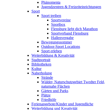
Phänomenta
Jugendzentren & Freizeiteinrichtungen
Sport
Sport treiben
Sportvereine
Sportbox
Flensburg liebt dich Marathon
Sportverband Flensburg
Hallenvergabe
Bewegungssommer
Outdoor-Sport Locations
Sport erleben
Weiterbildung & Kreativität
Stadtportrait
Bibliotheken
Kultur
Naherholung
Strände
Wälder, Naturschutzgebiet Twedter Feld,
naturnahe Flächen
Gärten und Parks
Plätze
Friedhöfe
Ferienangebote/Kinder und Jugendliche
Weiterbildung und Kreativität