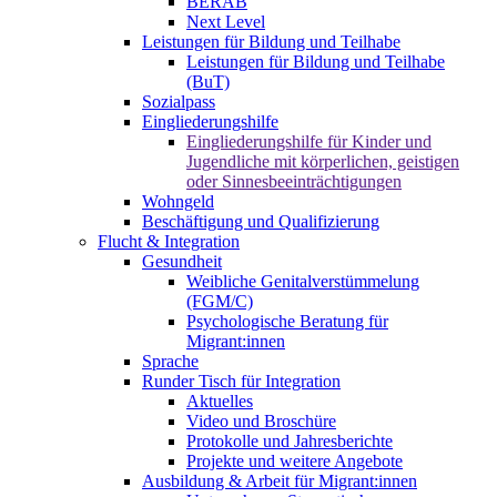
BERAB
Next Level
Leistungen für Bildung und Teilhabe
Leistungen für Bildung und Teilhabe
(BuT)
Sozialpass
Eingliederungshilfe
Eingliederungshilfe für Kinder und
Jugendliche mit körperlichen, geistigen
oder Sinnesbeeinträchtigungen
Wohngeld
Beschäftigung und Qualifizierung
Flucht & Integration
Gesundheit
Weibliche Genitalverstümmelung
(FGM/C)
Psychologische Beratung für
Migrant:innen
Sprache
Runder Tisch für Integration
Aktuelles
Video und Broschüre
Protokolle und Jahresberichte
Projekte und weitere Angebote
Ausbildung & Arbeit für Migrant:innen