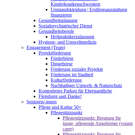
Kinderkrankenschwestern
Umstandskleidung | Erstlingsausstattung
finanzieren
Gesundheitsplanung
Sozialpsychiatrischer Dienst
Gesundheitsberufe
Heilpraktikerzulassung
Hygiene- und Umweltmedizin
Engagement (Team)
Projektförderung
Förderbörse
Dingebörse
Förderung sozialer Projekte
Förderung im Stadtteil
Kulturförderung
Nachhaltiger Umwelt- & Naturschutz
Kostenfreies Parken für Ehrenamtliche
Flensburg sagt Danke!
Senioren/-innen
Pflege und Kultur 50+
Pflegestützpunkt
Pflegestützpunkt: Beratung für
junge, pflegende Angehörige (young
carer)
Pflegestützpunkt: Beratung für