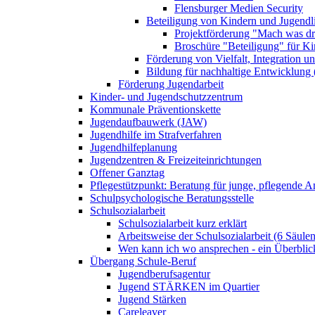
Flensburger Medien Security
Beteiligung von Kindern und Jugendl
Projektförderung "Mach was dr
Broschüre "Beteiligung" für K
Förderung von Vielfalt, Integration u
Bildung für nachhaltige Entwicklung
Förderung Jugendarbeit
Kinder- und Jugendschutzzentrum
Kommunale Präventionskette
Jugendaufbauwerk (JAW)
Jugendhilfe im Strafverfahren
Jugendhilfeplanung
Jugendzentren & Freizeiteinrichtungen
Offener Ganztag
Pflegestützpunkt: Beratung für junge, pflegende 
Schulpsychologische Beratungsstelle
Schulsozialarbeit
Schulsozialarbeit kurz erklärt
Arbeitsweise der Schulsozialarbeit (6 Säulen
Wen kann ich wo ansprechen - ein Überblic
Übergang Schule-Beruf
Jugendberufsagentur
Jugend STÄRKEN im Quartier
Jugend Stärken
Careleaver