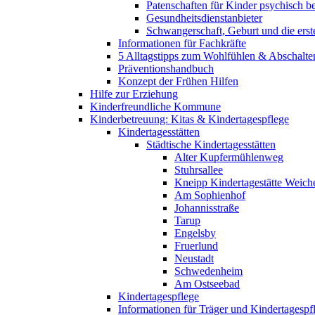
Patenschaften für Kinder psychisch bel
Gesundheitsdienstanbieter
Schwangerschaft, Geburt und die erst
Informationen für Fachkräfte
5 Alltagstipps zum Wohlfühlen & Abschalte
Präventionshandbuch
Konzept der Frühen Hilfen
Hilfe zur Erziehung
Kinderfreundliche Kommune
Kinderbetreuung: Kitas & Kindertagespflege
Kindertagesstätten
Städtische Kindertagesstätten
Alter Kupfermühlenweg
Stuhrsallee
Kneipp Kindertagestätte Weich
Am Sophienhof
Johannisstraße
Tarup
Engelsby
Fruerlund
Neustadt
Schwedenheim
Am Ostseebad
Kindertagespflege
Informationen für Träger und Kindertagespf