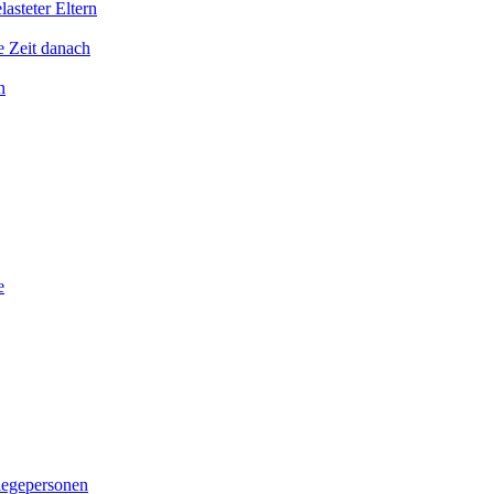
asteter Eltern
e Zeit danach
n
e
legepersonen