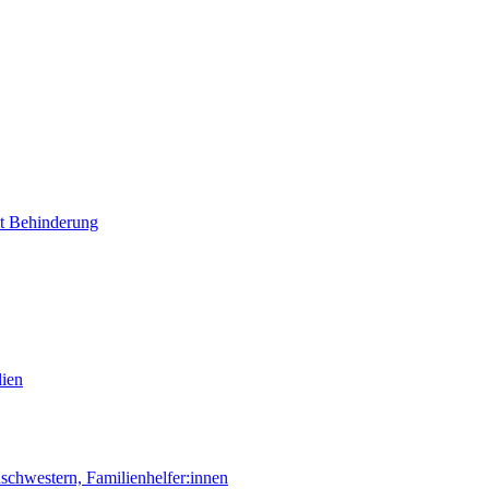
it Behinderung
lien
chwestern, Familienhelfer:innen