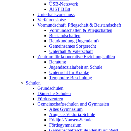
ÜSB-Netzwerk
JUST BEst
Unterhaltsvorschuss
Verfahrenslotse
Vormundschaft, Pflegschaft & Beistandschaft
Vormundschaften & Pflegschaften
Beistandschaften
Beurkundung (Jugendamt)
Gemeinsames Sorgerecht
Unterhalt & Vaterschaft
Zentrum für kooperative Erziehungshilfen
Beratung
Jugendsozialarbeit an Schule
Unterricht für Kranke
Temporäre Beschulung
Schulen
Grundschulen
Dänische Schulen
Förderzentren
Gemeinschaftsschulen und Gymnasien
Altes Gymnasium
Auguste-Viktoria-Schule
Fridtjof-Nansen-Schule
Fördegymnasium
Gemeinschaftsschule Flensburg-West