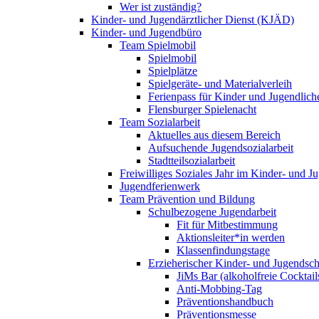
Wer ist zuständig?
Kinder- und Jugendärztlicher Dienst (KJÄD)
Kinder- und Jugendbüro
Team Spielmobil
Spielmobil
Spielplätze
Spielgeräte- und Materialverleih
Ferienpass für Kinder und Jugendlich
Flensburger Spielenacht
Team Sozialarbeit
Aktuelles aus diesem Bereich
Aufsuchende Jugendsozialarbeit
Stadtteilsozialarbeit
Freiwilliges Soziales Jahr im Kinder- und 
Jugendferienwerk
Team Prävention und Bildung
Schulbezogene Jugendarbeit
Fit für Mitbestimmung
Aktionsleiter*in werden
Klassenfindungstage
Erzieherischer Kinder- und Jugendsch
JiMs Bar (alkoholfreie Cocktail
Anti-Mobbing-Tag
Präventionshandbuch
Präventionsmesse