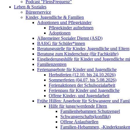
Podcast "FlensFrequenz"
Leben & Soziales
Bürgerservice
Kinder, Jugendliche & Familien
Adoptionen und Pflegekinder
Pflegekinder aufnehmen
Adoptionen
Allgemeiner Sozialer Dienst (ASD)
BAföG für Schüler*innen
Beratungsstelle für Kinder, Jugendliche und Eltern
Beratung zum Kinderschutz (für Fachkräfte)
Eingliederungshilfe für Kinder und Jugendliche m
Familienzentren
Ferienangebote für Kinder und Jugendliche
Herbstferien (12.10. bis 24.10.2026)
Sommerferien (04.07. bis 5.08.2026)
Ferienaktionen der Schulsozialarbeit
Ferienpass für Kinder und Jugendliche
Offene Kinder- und Jugendarbeit
Frühe Hilfen: Angebote für Schwangere und Fami
Hilfe für junge/werdende Eltern
Familienhebammen Schutzengel
Schwangerschafts(konflikt)
Offene Anlaufstellen
Familien-Hebammen, -Kinderkrankens