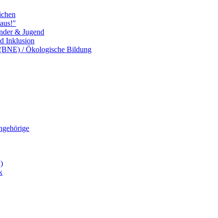
ichen
aus!"
inder & Jugend
nd Inklusion
 (BNE) / Ökologische Bildung
Angehörige
)
k