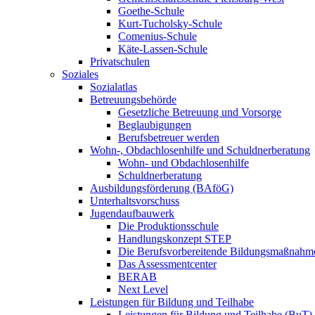
Goethe-Schule
Kurt-Tucholsky-Schule
Comenius-Schule
Käte-Lassen-Schule
Privatschulen
Soziales
Sozialatlas
Betreuungsbehörde
Gesetzliche Betreuung und Vorsorge
Beglaubigungen
Berufsbetreuer werden
Wohn-, Obdachlosenhilfe und Schuldnerberatung
Wohn- und Obdachlosenhilfe
Schuldnerberatung
Ausbildungsförderung (BAföG)
Unterhaltsvorschuss
Jugendaufbauwerk
Die Produktionsschule
Handlungskonzept STEP
Die Berufsvorbereitende Bildungsmaßnahm
Das Assessmentcenter
BERAB
Next Level
Leistungen für Bildung und Teilhabe
Leistungen für Bildung und Teilhabe (BuT)