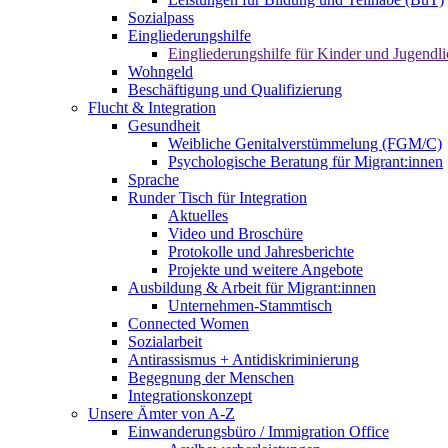
Sozialpass
Eingliederungshilfe
Eingliederungshilfe für Kinder und Jugendli
Wohngeld
Beschäftigung und Qualifizierung
Flucht & Integration
Gesundheit
Weibliche Genitalverstümmelung (FGM/C)
Psychologische Beratung für Migrant:innen
Sprache
Runder Tisch für Integration
Aktuelles
Video und Broschüre
Protokolle und Jahresberichte
Projekte und weitere Angebote
Ausbildung & Arbeit für Migrant:innen
Unternehmen-Stammtisch
Connected Women
Sozialarbeit
Antirassismus + Antidiskriminierung
Begegnung der Menschen
Integrationskonzept
Unsere Ämter von A-Z
Einwanderungsbüro / Immigration Office