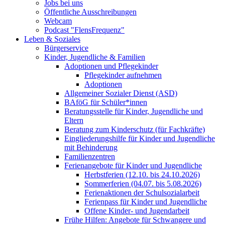
Jobs bei uns
Öffentliche Ausschreibungen
Webcam
Podcast "FlensFrequenz"
Leben & Soziales
Bürgerservice
Kinder, Jugendliche & Familien
Adoptionen und Pflegekinder
Pflegekinder aufnehmen
Adoptionen
Allgemeiner Sozialer Dienst (ASD)
BAföG für Schüler*innen
Beratungsstelle für Kinder, Jugendliche und
Eltern
Beratung zum Kinderschutz (für Fachkräfte)
Eingliederungshilfe für Kinder und Jugendliche
mit Behinderung
Familienzentren
Ferienangebote für Kinder und Jugendliche
Herbstferien (12.10. bis 24.10.2026)
Sommerferien (04.07. bis 5.08.2026)
Ferienaktionen der Schulsozialarbeit
Ferienpass für Kinder und Jugendliche
Offene Kinder- und Jugendarbeit
Frühe Hilfen: Angebote für Schwangere und