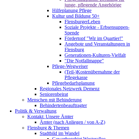
junge, pflegende Angehörige
Hilfeplanung Pflege
Kultur und Bildung 50+
FlensburgerLeben
Soziale Projekte - Erbsensuppen-
Spende
Fördertopf "Wir im Quartier!"
Angebote und Veranstaltungen in
Flensburg
Generationen-Kulturen-Vielfalt
"Die Notfallmappe"
Pflege-Wegweiser
(Teil-)Kostenübernahme der
Pflegekasse
Pflegebedarfsplanung
Regionales Netzwerk Demenz
Seniorenbeirat
Menschen mit Behinderung
Behindertenbeauftragter
Politik & Verwaltung
Kontakt: Unsere Ämter
Ämter (nach Anliegen / von A-Z)
Flensburg & Themen
Stadtbild im Wandel
Gewerbegebiet Westerallee