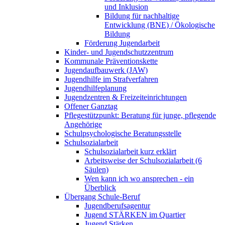
und Inklusion
Bildung für nachhaltige
Entwicklung (BNE) / Ökologische
Bildung
Förderung Jugendarbeit
Kinder- und Jugendschutzzentrum
Kommunale Präventionskette
Jugendaufbauwerk (JAW)
Jugendhilfe im Strafverfahren
Jugendhilfeplanung
Jugendzentren & Freizeiteinrichtungen
Offener Ganztag
Pflegestützpunkt: Beratung für junge, pflegende
Angehörige
Schulpsychologische Beratungsstelle
Schulsozialarbeit
Schulsozialarbeit kurz erklärt
Arbeitsweise der Schulsozialarbeit (6
Säulen)
Wen kann ich wo ansprechen - ein
Überblick
Übergang Schule-Beruf
Jugendberufsagentur
Jugend STÄRKEN im Quartier
Jugend Stärken