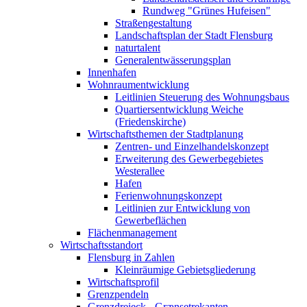
Rundweg "Grünes Hufeisen"
Straßengestaltung
Landschaftsplan der Stadt Flensburg
naturtalent
Generalentwässerungsplan
Innenhafen
Wohnraumentwicklung
Leitlinien Steuerung des Wohnungsbaus
Quartiersentwicklung Weiche
(Friedenskirche)
Wirtschaftsthemen der Stadtplanung
Zentren- und Einzelhandelskonzept
Erweiterung des Gewerbegebietes
Westerallee
Hafen
Ferienwohnungskonzept
Leitlinien zur Entwicklung von
Gewerbeflächen
Flächenmanagement
Wirtschaftsstandort
Flensburg in Zahlen
Kleinräumige Gebietsgliederung
Wirtschaftsprofil
Grenzpendeln
Grenzdreieck - Grænsetrekanten