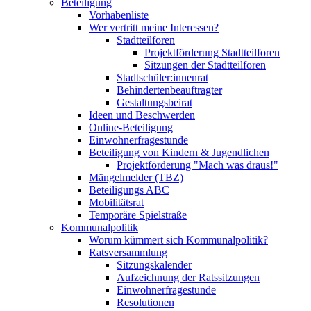
Beteiligung
Vorhabenliste
Wer vertritt meine Interessen?
Stadtteilforen
Projektförderung Stadtteilforen
Sitzungen der Stadtteilforen
Stadtschüler:innenrat
Behindertenbeauftragter
Gestaltungsbeirat
Ideen und Beschwerden
Online-Beteiligung
Einwohnerfragestunde
Beteiligung von Kindern & Jugendlichen
Projektförderung "Mach was draus!"
Mängelmelder (TBZ)
Beteiligungs ABC
Mobilitätsrat
Temporäre Spielstraße
Kommunalpolitik
Worum kümmert sich Kommunalpolitik?
Ratsversammlung
Sitzungskalender
Aufzeichnung der Ratssitzungen
Einwohnerfragestunde
Resolutionen