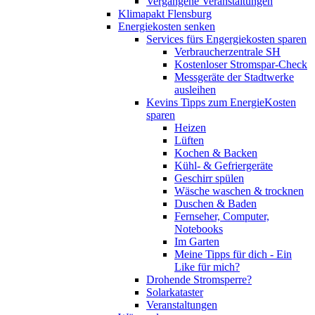
Vergangene Veranstaltungen
Klimapakt Flensburg
Energiekosten senken
Services fürs Engergiekosten sparen
Verbraucherzentrale SH
Kostenloser Stromspar-Check
Messgeräte der Stadtwerke
ausleihen
Kevins Tipps zum EnergieKosten
sparen
Heizen
Lüften
Kochen & Backen
Kühl- & Gefriergeräte
Geschirr spülen
Wäsche waschen & trocknen
Duschen & Baden
Fernseher, Computer,
Notebooks
Im Garten
Meine Tipps für dich - Ein
Like für mich?
Drohende Stromsperre?
Solarkataster
Veranstaltungen