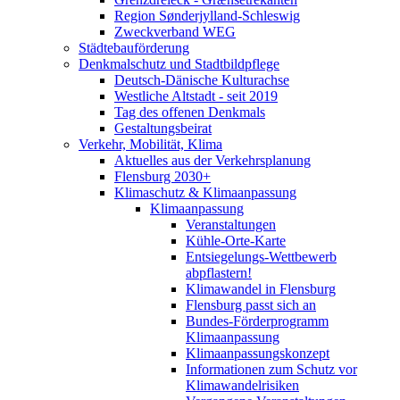
Region Sønderjylland-Schleswig
Zweckverband WEG
Städtebauförderung
Denkmalschutz und Stadtbildpflege
Deutsch-Dänische Kulturachse
Westliche Altstadt - seit 2019
Tag des offenen Denkmals
Gestaltungsbeirat
Verkehr, Mobilität, Klima
Aktuelles aus der Verkehrsplanung
Flensburg 2030+
Klimaschutz & Klimaanpassung
Klimaanpassung
Veranstaltungen
Kühle-Orte-Karte
Entsiegelungs-Wettbewerb
abpflastern!
Klimawandel in Flensburg
Flensburg passt sich an
Bundes-Förderprogramm
Klimaanpassung
Klimaanpassungskonzept
Informationen zum Schutz vor
Klimawandelrisiken