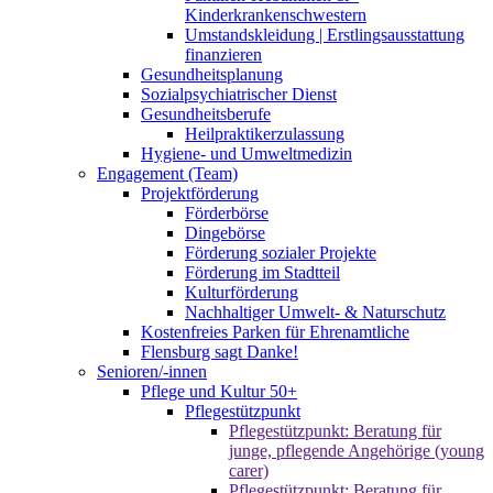
Kinderkrankenschwestern
Umstandskleidung | Erstlingsausstattung
finanzieren
Gesundheitsplanung
Sozialpsychiatrischer Dienst
Gesundheitsberufe
Heilpraktikerzulassung
Hygiene- und Umweltmedizin
Engagement (Team)
Projektförderung
Förderbörse
Dingebörse
Förderung sozialer Projekte
Förderung im Stadtteil
Kulturförderung
Nachhaltiger Umwelt- & Naturschutz
Kostenfreies Parken für Ehrenamtliche
Flensburg sagt Danke!
Senioren/-innen
Pflege und Kultur 50+
Pflegestützpunkt
Pflegestützpunkt: Beratung für
junge, pflegende Angehörige (young
carer)
Pflegestützpunkt: Beratung für