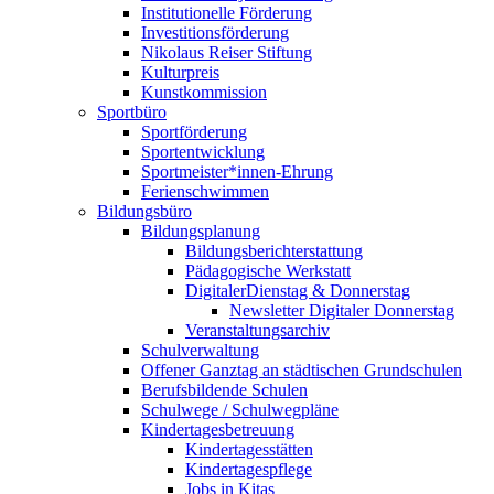
Institutionelle Förderung
Investitionsförderung
Nikolaus Reiser Stiftung
Kulturpreis
Kunstkommission
Sportbüro
Sportförderung
Sportentwicklung
Sportmeister*innen-Ehrung
Ferienschwimmen
Bildungsbüro
Bildungsplanung
Bildungsberichterstattung
Pädagogische Werkstatt
DigitalerDienstag & Donnerstag
Newsletter Digitaler Donnerstag
Veranstaltungsarchiv
Schulverwaltung
Offener Ganztag an städtischen Grundschulen
Berufsbildende Schulen
Schulwege / Schulwegpläne
Kindertagesbetreuung
Kindertagesstätten
Kindertagespflege
Jobs in Kitas