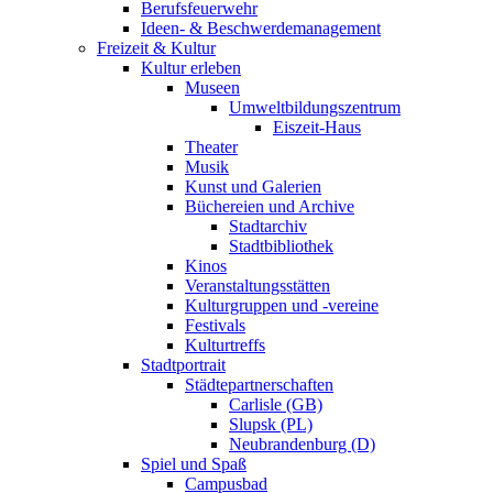
Berufsfeuerwehr
Ideen- & Beschwerdemanagement
Freizeit & Kultur
Kultur erleben
Museen
Umweltbildungszentrum
Eiszeit-Haus
Theater
Musik
Kunst und Galerien
Büchereien und Archive
Stadtarchiv
Stadtbibliothek
Kinos
Veranstaltungsstätten
Kulturgruppen und -vereine
Festivals
Kulturtreffs
Stadtportrait
Städtepartnerschaften
Carlisle (GB)
Slupsk (PL)
Neubrandenburg (D)
Spiel und Spaß
Campusbad