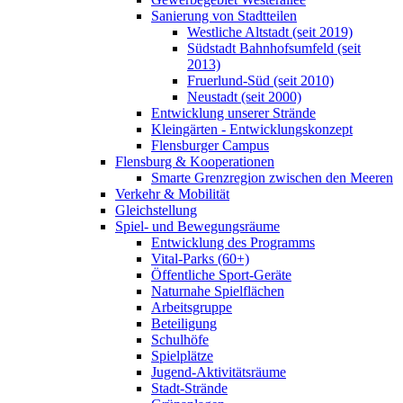
Sanierung von Stadtteilen
Westliche Altstadt (seit 2019)
Südstadt Bahnhofsumfeld (seit
2013)
Fruerlund-Süd (seit 2010)
Neustadt (seit 2000)
Entwicklung unserer Strände
Kleingärten - Entwicklungskonzept
Flensburger Campus
Flensburg & Kooperationen
Smarte Grenzregion zwischen den Meeren
Verkehr & Mobilität
Gleichstellung
Spiel- und Bewegungsräume
Entwicklung des Programms
Vital-Parks (60+)
Öffentliche Sport-Geräte
Naturnahe Spielflächen
Arbeitsgruppe
Beteiligung
Schulhöfe
Spielplätze
Jugend-Aktivitätsräume
Stadt-Strände