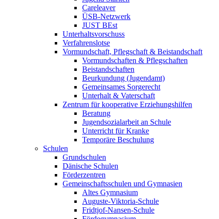
Careleaver
ÜSB-Netzwerk
JUST BEst
Unterhaltsvorschuss
Verfahrenslotse
Vormundschaft, Pflegschaft & Beistandschaft
Vormundschaften & Pflegschaften
Beistandschaften
Beurkundung (Jugendamt)
Gemeinsames Sorgerecht
Unterhalt & Vaterschaft
Zentrum für kooperative Erziehungshilfen
Beratung
Jugendsozialarbeit an Schule
Unterricht für Kranke
Temporäre Beschulung
Schulen
Grundschulen
Dänische Schulen
Förderzentren
Gemeinschaftsschulen und Gymnasien
Altes Gymnasium
Auguste-Viktoria-Schule
Fridtjof-Nansen-Schule
Fördegymnasium