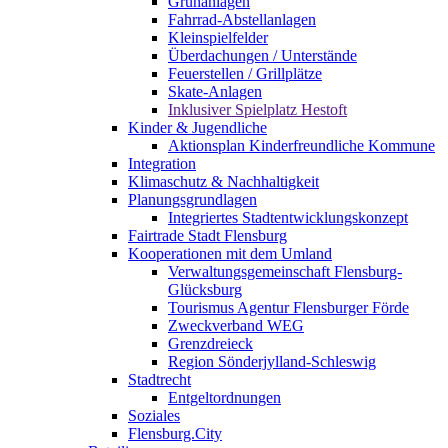
Grünanlagen
Fahrrad-Abstellanlagen
Kleinspielfelder
Überdachungen / Unterstände
Feuerstellen / Grillplätze
Skate-Anlagen
Inklusiver Spielplatz Hestoft
Kinder & Jugendliche
Aktionsplan Kinderfreundliche Kommune
Integration
Klimaschutz & Nachhaltigkeit
Planungsgrundlagen
Integriertes Stadtentwicklungskonzept
Fairtrade Stadt Flensburg
Kooperationen mit dem Umland
Verwaltungsgemeinschaft Flensburg-
Glücksburg
Tourismus Agentur Flensburger Förde
Zweckverband WEG
Grenzdreieck
Region Sönderjylland-Schleswig
Stadtrecht
Entgeltordnungen
Soziales
Flensburg.City