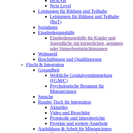
BERAB
Next Level
Leistungen für Bildung und Teilhabe
Leistungen für Bildung und Teilhabe
(BuT)
Sozialpass
Eingliederungshilfe
Eingliederungshilfe für Kinder und
Jugendliche mit körperlichen, geistigen
oder Sinnesbeeinträchtigungen
Wohngeld
Beschäftigung und Qualifizierung
Flucht & Integration
Gesundheit
Weibliche Genitalverstümmelung
(FGM/C)
Psychologische Beratung für
Migrant:innen
Sprache
Runder Tisch für Integration
Aktuelles
Video und Broschüre
Protokolle und Jahresberichte
Projekte und weitere Angebote
Ausbildung & Arbeit für Migrant:innen