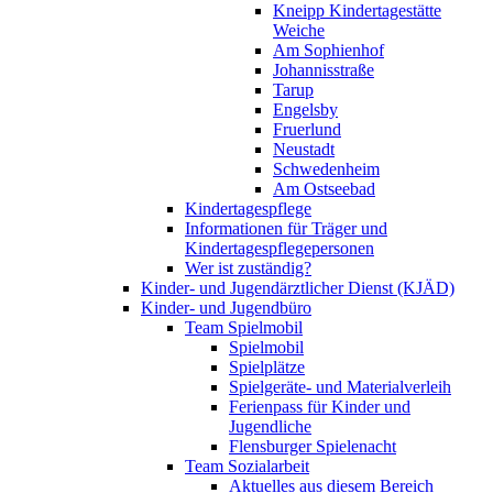
Kneipp Kindertagestätte
Weiche
Am Sophienhof
Johannisstraße
Tarup
Engelsby
Fruerlund
Neustadt
Schwedenheim
Am Ostseebad
Kindertagespflege
Informationen für Träger und
Kindertagespflegepersonen
Wer ist zuständig?
Kinder- und Jugendärztlicher Dienst (KJÄD)
Kinder- und Jugendbüro
Team Spielmobil
Spielmobil
Spielplätze
Spielgeräte- und Materialverleih
Ferienpass für Kinder und
Jugendliche
Flensburger Spielenacht
Team Sozialarbeit
Aktuelles aus diesem Bereich