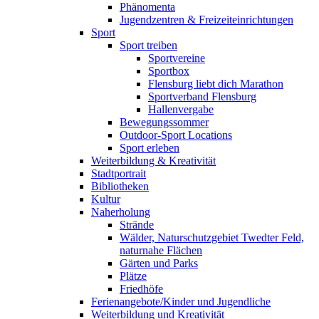
Phänomenta
Jugendzentren & Freizeiteinrichtungen
Sport
Sport treiben
Sportvereine
Sportbox
Flensburg liebt dich Marathon
Sportverband Flensburg
Hallenvergabe
Bewegungssommer
Outdoor-Sport Locations
Sport erleben
Weiterbildung & Kreativität
Stadtportrait
Bibliotheken
Kultur
Naherholung
Strände
Wälder, Naturschutzgebiet Twedter Feld,
naturnahe Flächen
Gärten und Parks
Plätze
Friedhöfe
Ferienangebote/Kinder und Jugendliche
Weiterbildung und Kreativität