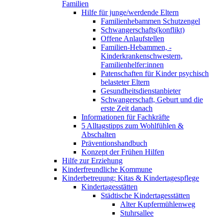
Familien
Hilfe für junge/werdende Eltern
Familienhebammen Schutzengel
Schwangerschafts(konflikt)
Offene Anlaufstellen
Familien-Hebammen, -
Kinderkrankenschwestern,
Familienhelfer:innen
Patenschaften für Kinder psychisch
belasteter Eltern
Gesundheitsdienstanbieter
Schwangerschaft, Geburt und die
erste Zeit danach
Informationen für Fachkräfte
5 Alltagstipps zum Wohlfühlen &
Abschalten
Präventionshandbuch
Konzept der Frühen Hilfen
Hilfe zur Erziehung
Kinderfreundliche Kommune
Kinderbetreuung: Kitas & Kindertagespflege
Kindertagesstätten
Städtische Kindertagesstätten
Alter Kupfermühlenweg
Stuhrsallee