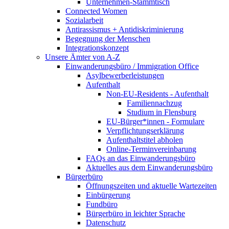
Unternehmen-Stammtisch
Connected Women
Sozialarbeit
Antirassismus + Antidiskriminierung
Begegnung der Menschen
Integrationskonzept
Unsere Ämter von A-Z
Einwanderungsbüro / Immigration Office
Asylbewerberleistungen
Aufenthalt
Non-EU-Residents - Aufenthalt
Familiennachzug
Studium in Flensburg
EU-Bürger*innen - Formulare
Verpflichtungserklärung
Aufenthaltstitel abholen
Online-Terminvereinbarung
FAQs an das Einwanderungsbüro
Aktuelles aus dem Einwanderungsbüro
Bürgerbüro
Öffnungszeiten und aktuelle Wartezeiten
Einbürgerung
Fundbüro
Bürgerbüro in leichter Sprache
Datenschutz