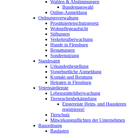
Wahlen & Abstimmungen
Bundestagswahl
Online-Anmeldung
Ordnungsverwaltung
Prostituiertenschutzgesetz
Wohnpflegeaufsicht
Stiftungen
Verkehrsüberwachung
Hunde in Flensburg
Bestattungen
Sondernutzung
Standesamt
Urkundenbestellung
Vorgeburtliche Anmeldung
Kontakt und Beratung
Heiraten in Flensburg
Veterinärdienste
Lebensmittelüberwachung
Tierseuchenbekämpfung
Eingereiste Heim- und Haustieren
registrieren!
Tierschutz
Mitwirkungspflichten der Unternehmen
Bauordnung
Baulasten