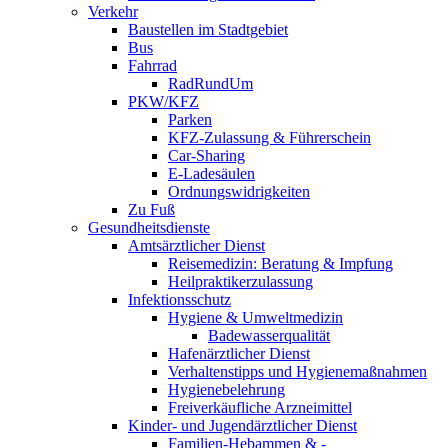
Verkehr
Baustellen im Stadtgebiet
Bus
Fahrrad
RadRundUm
PKW/KFZ
Parken
KFZ-Zulassung & Führerschein
Car-Sharing
E-Ladesäulen
Ordnungswidrigkeiten
Zu Fuß
Gesundheitsdienste
Amtsärztlicher Dienst
Reisemedizin: Beratung & Impfung
Heilpraktikerzulassung
Infektionsschutz
Hygiene & Umweltmedizin
Badewasserqualität
Hafenärztlicher Dienst
Verhaltenstipps und Hygienemaßnahmen
Hygienebelehrung
Freiverkäufliche Arzneimittel
Kinder- und Jugendärztlicher Dienst
Familien-Hebammen & -