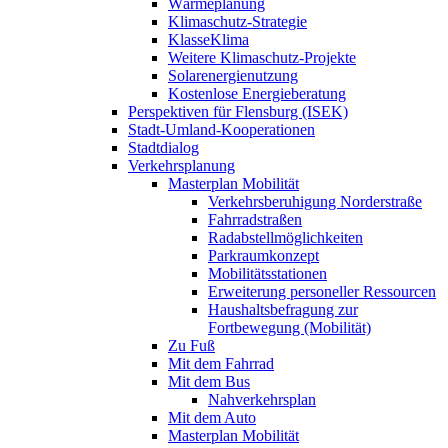
Wärmeplanung
Klimaschutz-Strategie
KlasseKlima
Weitere Klimaschutz-Projekte
Solarenergienutzung
Kostenlose Energieberatung
Perspektiven für Flensburg (ISEK)
Stadt-Umland-Kooperationen
Stadtdialog
Verkehrsplanung
Masterplan Mobilität
Verkehrsberuhigung Norderstraße
Fahrradstraßen
Radabstellmöglichkeiten
Parkraumkonzept
Mobilitätsstationen
Erweiterung personeller Ressourcen
Haushaltsbefragung zur
Fortbewegung (Mobilität)
Zu Fuß
Mit dem Fahrrad
Mit dem Bus
Nahverkehrsplan
Mit dem Auto
Masterplan Mobilität