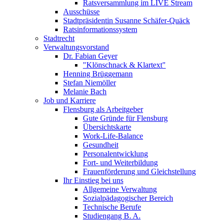
Ratsversammlung im LIVE Stream
Ausschüsse
Stadtpräsidentin Susanne Schäfer-Quäck
Ratsinformationssystem
Stadtrecht
Verwaltungsvorstand
Dr. Fabian Geyer
"Klönschnack & Klartext"
Henning Brüggemann
Stefan Niemöller
Melanie Bach
Job und Karriere
Flensburg als Arbeitgeber
Gute Gründe für Flensburg
Übersichtskarte
Work-Life-Balance
Gesundheit
Personalentwicklung
Fort- und Weiterbildung
Frauenförderung und Gleichstellung
Ihr Einstieg bei uns
Allgemeine Verwaltung
Sozialpädagogischer Bereich
Technische Berufe
Studiengang B. A.