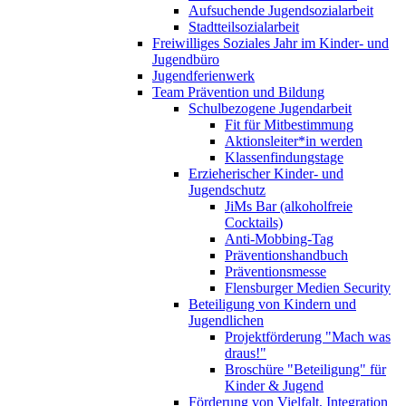
Aufsuchende Jugendsozialarbeit
Stadtteilsozialarbeit
Freiwilliges Soziales Jahr im Kinder- und
Jugendbüro
Jugendferienwerk
Team Prävention und Bildung
Schulbezogene Jugendarbeit
Fit für Mitbestimmung
Aktionsleiter*in werden
Klassenfindungstage
Erzieherischer Kinder- und
Jugendschutz
JiMs Bar (alkoholfreie
Cocktails)
Anti-Mobbing-Tag
Präventionshandbuch
Präventionsmesse
Flensburger Medien Security
Beteiligung von Kindern und
Jugendlichen
Projektförderung "Mach was
draus!"
Broschüre "Beteiligung" für
Kinder & Jugend
Förderung von Vielfalt, Integration