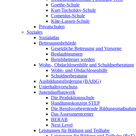
Goethe-Schule
Kurt-Tucholsky-Schule
Comenius-Schule
Käte-Lassen-Schule
Privatschulen
Soziales
Sozialatlas
Betreuungsbehörde
Gesetzliche Betreuung und Vorsorge
Beglaubigungen
Berufsbetreuer werden
Wohn-, Obdachlosenhilfe und Schuldnerberatung
Wohn- und Obdachlosenhilfe
Schuldnerberatung
Ausbildungsförderung (BAföG)
Unterhaltsvorschuss
Jugendaufbauwerk
Die Produktionsschule
Handlungskonzept STEP
Die Berufsvorbereitende Bildungsmaßnahm
Das Assessmentcenter
BERAB
Next Level
Leistungen für Bildung und Teilhabe
Leistungen für Bildung und Teilhabe (BuT)