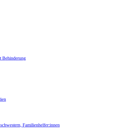
it Behinderung
lien
chwestern, Familienhelfer:innen