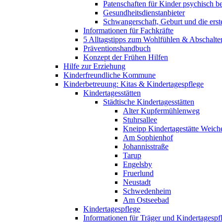
Patenschaften für Kinder psychisch bel
Gesundheitsdienstanbieter
Schwangerschaft, Geburt und die erst
Informationen für Fachkräfte
5 Alltagstipps zum Wohlfühlen & Abschalte
Präventionshandbuch
Konzept der Frühen Hilfen
Hilfe zur Erziehung
Kinderfreundliche Kommune
Kinderbetreuung: Kitas & Kindertagespflege
Kindertagesstätten
Städtische Kindertagesstätten
Alter Kupfermühlenweg
Stuhrsallee
Kneipp Kindertagestätte Weich
Am Sophienhof
Johannisstraße
Tarup
Engelsby
Fruerlund
Neustadt
Schwedenheim
Am Ostseebad
Kindertagespflege
Informationen für Träger und Kindertagespf