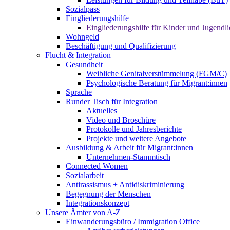
Sozialpass
Eingliederungshilfe
Eingliederungshilfe für Kinder und Jugendli
Wohngeld
Beschäftigung und Qualifizierung
Flucht & Integration
Gesundheit
Weibliche Genitalverstümmelung (FGM/C)
Psychologische Beratung für Migrant:innen
Sprache
Runder Tisch für Integration
Aktuelles
Video und Broschüre
Protokolle und Jahresberichte
Projekte und weitere Angebote
Ausbildung & Arbeit für Migrant:innen
Unternehmen-Stammtisch
Connected Women
Sozialarbeit
Antirassismus + Antidiskriminierung
Begegnung der Menschen
Integrationskonzept
Unsere Ämter von A-Z
Einwanderungsbüro / Immigration Office