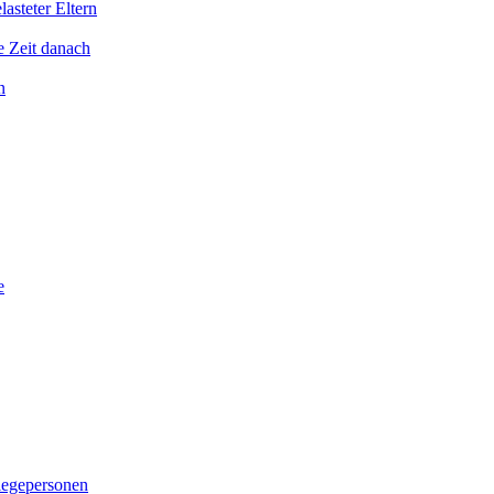
asteter Eltern
e Zeit danach
n
e
legepersonen