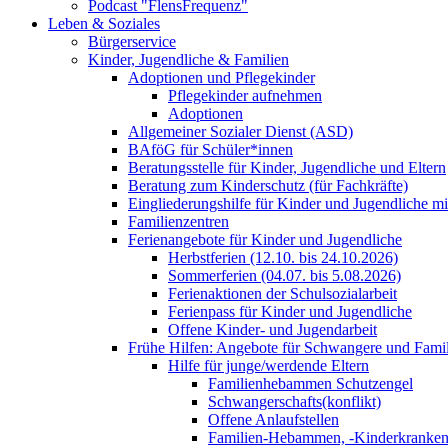
Podcast "FlensFrequenz"
Leben & Soziales
Bürgerservice
Kinder, Jugendliche & Familien
Adoptionen und Pflegekinder
Pflegekinder aufnehmen
Adoptionen
Allgemeiner Sozialer Dienst (ASD)
BAföG für Schüler*innen
Beratungsstelle für Kinder, Jugendliche und Eltern
Beratung zum Kinderschutz (für Fachkräfte)
Eingliederungshilfe für Kinder und Jugendliche m
Familienzentren
Ferienangebote für Kinder und Jugendliche
Herbstferien (12.10. bis 24.10.2026)
Sommerferien (04.07. bis 5.08.2026)
Ferienaktionen der Schulsozialarbeit
Ferienpass für Kinder und Jugendliche
Offene Kinder- und Jugendarbeit
Frühe Hilfen: Angebote für Schwangere und Fami
Hilfe für junge/werdende Eltern
Familienhebammen Schutzengel
Schwangerschafts(konflikt)
Offene Anlaufstellen
Familien-Hebammen, -Kinderkrankens