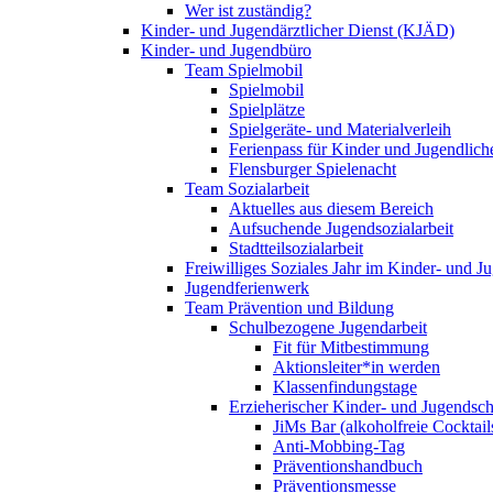
Wer ist zuständig?
Kinder- und Jugendärztlicher Dienst (KJÄD)
Kinder- und Jugendbüro
Team Spielmobil
Spielmobil
Spielplätze
Spielgeräte- und Materialverleih
Ferienpass für Kinder und Jugendlich
Flensburger Spielenacht
Team Sozialarbeit
Aktuelles aus diesem Bereich
Aufsuchende Jugendsozialarbeit
Stadtteilsozialarbeit
Freiwilliges Soziales Jahr im Kinder- und 
Jugendferienwerk
Team Prävention und Bildung
Schulbezogene Jugendarbeit
Fit für Mitbestimmung
Aktionsleiter*in werden
Klassenfindungstage
Erzieherischer Kinder- und Jugendsch
JiMs Bar (alkoholfreie Cocktail
Anti-Mobbing-Tag
Präventionshandbuch
Präventionsmesse