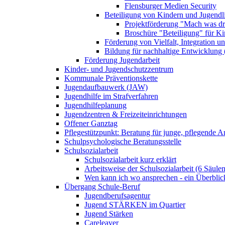
Flensburger Medien Security
Beteiligung von Kindern und Jugendl
Projektförderung "Mach was dr
Broschüre "Beteiligung" für K
Förderung von Vielfalt, Integration u
Bildung für nachhaltige Entwicklung
Förderung Jugendarbeit
Kinder- und Jugendschutzzentrum
Kommunale Präventionskette
Jugendaufbauwerk (JAW)
Jugendhilfe im Strafverfahren
Jugendhilfeplanung
Jugendzentren & Freizeiteinrichtungen
Offener Ganztag
Pflegestützpunkt: Beratung für junge, pflegende 
Schulpsychologische Beratungsstelle
Schulsozialarbeit
Schulsozialarbeit kurz erklärt
Arbeitsweise der Schulsozialarbeit (6 Säulen
Wen kann ich wo ansprechen - ein Überblic
Übergang Schule-Beruf
Jugendberufsagentur
Jugend STÄRKEN im Quartier
Jugend Stärken
Careleaver