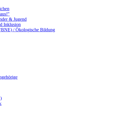
ichen
aus!"
inder & Jugend
nd Inklusion
 (BNE) / Ökologische Bildung
Angehörige
)
k