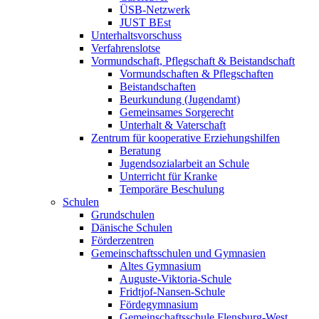
ÜSB-Netzwerk
JUST BEst
Unterhaltsvorschuss
Verfahrenslotse
Vormundschaft, Pflegschaft & Beistandschaft
Vormundschaften & Pflegschaften
Beistandschaften
Beurkundung (Jugendamt)
Gemeinsames Sorgerecht
Unterhalt & Vaterschaft
Zentrum für kooperative Erziehungshilfen
Beratung
Jugendsozialarbeit an Schule
Unterricht für Kranke
Temporäre Beschulung
Schulen
Grundschulen
Dänische Schulen
Förderzentren
Gemeinschaftsschulen und Gymnasien
Altes Gymnasium
Auguste-Viktoria-Schule
Fridtjof-Nansen-Schule
Fördegymnasium
Gemeinschaftsschule Flensburg-West