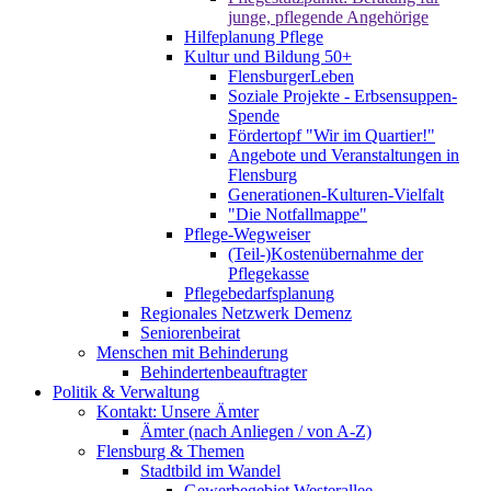
junge, pflegende Angehörige
Hilfeplanung Pflege
Kultur und Bildung 50+
FlensburgerLeben
Soziale Projekte - Erbsensuppen-
Spende
Fördertopf "Wir im Quartier!"
Angebote und Veranstaltungen in
Flensburg
Generationen-Kulturen-Vielfalt
"Die Notfallmappe"
Pflege-Wegweiser
(Teil-)Kostenübernahme der
Pflegekasse
Pflegebedarfsplanung
Regionales Netzwerk Demenz
Seniorenbeirat
Menschen mit Behinderung
Behindertenbeauftragter
Politik & Verwaltung
Kontakt: Unsere Ämter
Ämter (nach Anliegen / von A-Z)
Flensburg & Themen
Stadtbild im Wandel
Gewerbegebiet Westerallee