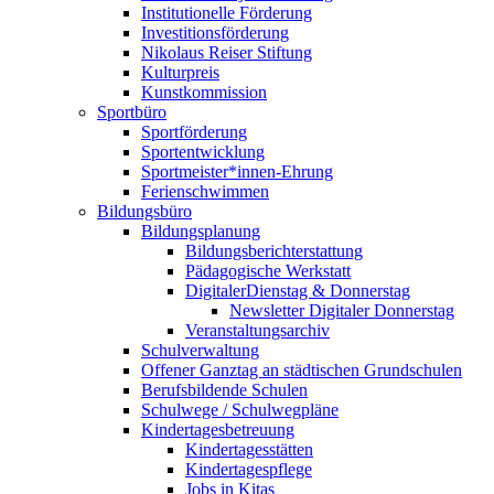
Institutionelle Förderung
Investitionsförderung
Nikolaus Reiser Stiftung
Kulturpreis
Kunstkommission
Sportbüro
Sportförderung
Sportentwicklung
Sportmeister*innen-Ehrung
Ferienschwimmen
Bildungsbüro
Bildungsplanung
Bildungsberichterstattung
Pädagogische Werkstatt
DigitalerDienstag & Donnerstag
Newsletter Digitaler Donnerstag
Veranstaltungsarchiv
Schulverwaltung
Offener Ganztag an städtischen Grundschulen
Berufsbildende Schulen
Schulwege / Schulwegpläne
Kindertagesbetreuung
Kindertagesstätten
Kindertagespflege
Jobs in Kitas