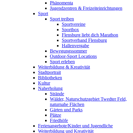
Phänomenta
Jugendzentren & Freizeiteinrichtungen
Sport
Sport treiben
Sportvereine
Sportbox
Flensburg liebt dich Marathon
Sportverband Flensburg
Hallenvergabe
Bewegungssommer
Outdoor-Sport Locations
Sport erleben
Weiterbildung & Kreativität
Stadtportrait
Bibliotheken
Kultur
Naherholung
Strände
Wälder, Naturschutzgebiet Twedter Feld,
naturnahe Flächen
Gärten und Parks
Plätze
Friedhöfe
Ferienangebote/Kinder und Jugendliche
Weiterbildung und Kreativität