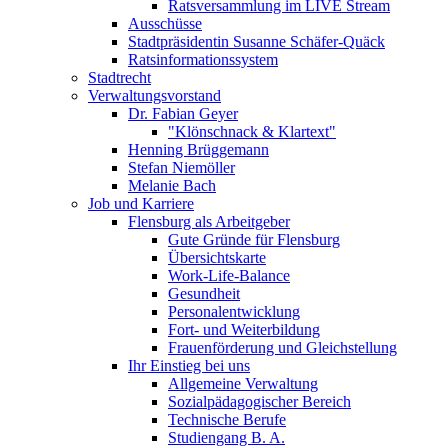
Ratsversammlung im LIVE Stream
Ausschüsse
Stadtpräsidentin Susanne Schäfer-Quäck
Ratsinformationssystem
Stadtrecht
Verwaltungsvorstand
Dr. Fabian Geyer
"Klönschnack & Klartext"
Henning Brüggemann
Stefan Niemöller
Melanie Bach
Job und Karriere
Flensburg als Arbeitgeber
Gute Gründe für Flensburg
Übersichtskarte
Work-Life-Balance
Gesundheit
Personalentwicklung
Fort- und Weiterbildung
Frauenförderung und Gleichstellung
Ihr Einstieg bei uns
Allgemeine Verwaltung
Sozialpädagogischer Bereich
Technische Berufe
Studiengang B. A.