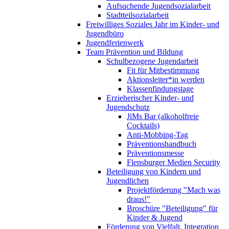
Aufsuchende Jugendsozialarbeit
Stadtteilsozialarbeit
Freiwilliges Soziales Jahr im Kinder- und
Jugendbüro
Jugendferienwerk
Team Prävention und Bildung
Schulbezogene Jugendarbeit
Fit für Mitbestimmung
Aktionsleiter*in werden
Klassenfindungstage
Erzieherischer Kinder- und
Jugendschutz
JiMs Bar (alkoholfreie
Cocktails)
Anti-Mobbing-Tag
Präventionshandbuch
Präventionsmesse
Flensburger Medien Security
Beteiligung von Kindern und
Jugendlichen
Projektförderung "Mach was
draus!"
Broschüre "Beteiligung" für
Kinder & Jugend
Förderung von Vielfalt, Integration