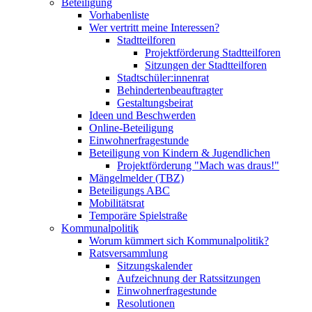
Beteiligung
Vorhabenliste
Wer vertritt meine Interessen?
Stadtteilforen
Projektförderung Stadtteilforen
Sitzungen der Stadtteilforen
Stadtschüler:innenrat
Behindertenbeauftragter
Gestaltungsbeirat
Ideen und Beschwerden
Online-Beteiligung
Einwohnerfragestunde
Beteiligung von Kindern & Jugendlichen
Projektförderung "Mach was draus!"
Mängelmelder (TBZ)
Beteiligungs ABC
Mobilitätsrat
Temporäre Spielstraße
Kommunalpolitik
Worum kümmert sich Kommunalpolitik?
Ratsversammlung
Sitzungskalender
Aufzeichnung der Ratssitzungen
Einwohnerfragestunde
Resolutionen