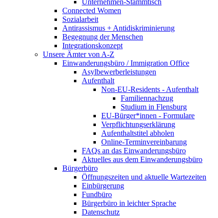
Unternehmen-Stammtisch
Connected Women
Sozialarbeit
Antirassismus + Antidiskriminierung
Begegnung der Menschen
Integrationskonzept
Unsere Ämter von A-Z
Einwanderungsbüro / Immigration Office
Asylbewerberleistungen
Aufenthalt
Non-EU-Residents - Aufenthalt
Familiennachzug
Studium in Flensburg
EU-Bürger*innen - Formulare
Verpflichtungserklärung
Aufenthaltstitel abholen
Online-Terminvereinbarung
FAQs an das Einwanderungsbüro
Aktuelles aus dem Einwanderungsbüro
Bürgerbüro
Öffnungszeiten und aktuelle Wartezeiten
Einbürgerung
Fundbüro
Bürgerbüro in leichter Sprache
Datenschutz