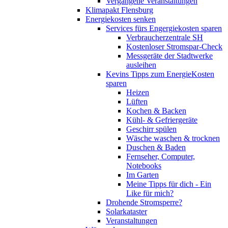
Vergangene Veranstaltungen
Klimapakt Flensburg
Energiekosten senken
Services fürs Engergiekosten sparen
Verbraucherzentrale SH
Kostenloser Stromspar-Check
Messgeräte der Stadtwerke
ausleihen
Kevins Tipps zum EnergieKosten
sparen
Heizen
Lüften
Kochen & Backen
Kühl- & Gefriergeräte
Geschirr spülen
Wäsche waschen & trocknen
Duschen & Baden
Fernseher, Computer,
Notebooks
Im Garten
Meine Tipps für dich - Ein
Like für mich?
Drohende Stromsperre?
Solarkataster
Veranstaltungen