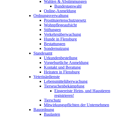
Wahlen & Abstimmungen
Bundestagswahl
Online-Anmeldung
Ordnungsverwaltung
Prostituiertenschutzgesetz
Wohnpflegeaufsicht
Stiftungen
Verkehrsüberwachung
Hunde in Flensburg
Bestattungen
Sondernutzung
Standesamt
Urkundenbestellung
Vorgeburtliche Anmeldung
Kontakt und Beratung
Heiraten in Flensburg
Veterinärdienste
Lebensmittelüberwachung
Tierseuchenbekämpfung
Eingereiste Heim- und Haustieren
registrieren!
Tierschutz
Mitwirkungspflichten der Unternehmen
Bauordnung
Baulasten