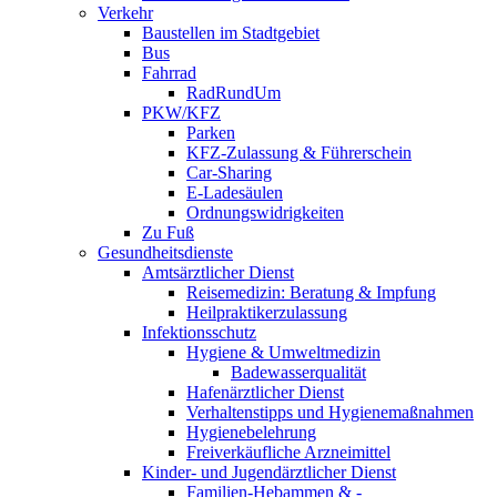
Verkehr
Baustellen im Stadtgebiet
Bus
Fahrrad
RadRundUm
PKW/KFZ
Parken
KFZ-Zulassung & Führerschein
Car-Sharing
E-Ladesäulen
Ordnungswidrigkeiten
Zu Fuß
Gesundheitsdienste
Amtsärztlicher Dienst
Reisemedizin: Beratung & Impfung
Heilpraktikerzulassung
Infektionsschutz
Hygiene & Umweltmedizin
Badewasserqualität
Hafenärztlicher Dienst
Verhaltenstipps und Hygienemaßnahmen
Hygienebelehrung
Freiverkäufliche Arzneimittel
Kinder- und Jugendärztlicher Dienst
Familien-Hebammen & -