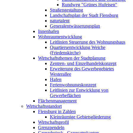
Rundweg "Grünes Hufeisen"
Straßengestaltung
Landschaftsplan der Stadt Flensburg
naturtalent
Generalentwässerungsplan
Innenhafen
Wohnraumentwicklung
Leitlinien Steuerung des Wohnungsbaus
Quartiersentwicklung Weiche
(Friedenskirche)
Wirtschaftsthemen der Stadtplanung
Zentren- und Einzelhandelskonzept
Erweiterung des Gewerbegebietes
Westerallee
Hafen
Ferienwohnungskonzept
Leitlinien zur Entwicklung von
Gewerbeflächen
Flächenmanagement
Wirtschaftsstandort
Flensburg in Zahlen
Kleinräumige Gebietsgliederung
Wirtschaftsprofil
Grenzpendeln
Grenzdreieck - Grænsetrekanten