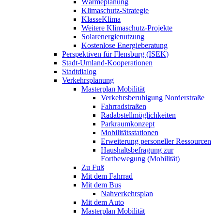
Wärmeplanung
Klimaschutz-Strategie
KlasseKlima
Weitere Klimaschutz-Projekte
Solarenergienutzung
Kostenlose Energieberatung
Perspektiven für Flensburg (ISEK)
Stadt-Umland-Kooperationen
Stadtdialog
Verkehrsplanung
Masterplan Mobilität
Verkehrsberuhigung Norderstraße
Fahrradstraßen
Radabstellmöglichkeiten
Parkraumkonzept
Mobilitätsstationen
Erweiterung personeller Ressourcen
Haushaltsbefragung zur
Fortbewegung (Mobilität)
Zu Fuß
Mit dem Fahrrad
Mit dem Bus
Nahverkehrsplan
Mit dem Auto
Masterplan Mobilität