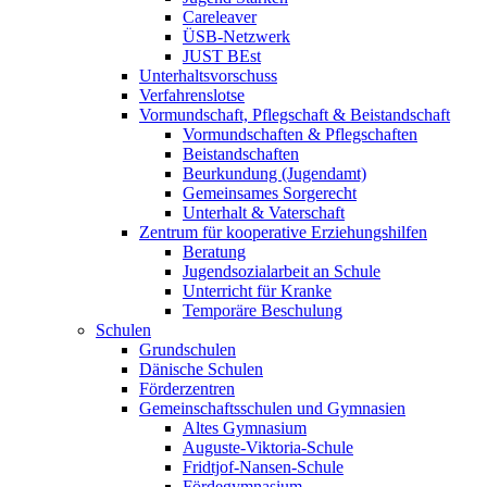
Careleaver
ÜSB-Netzwerk
JUST BEst
Unterhaltsvorschuss
Verfahrenslotse
Vormundschaft, Pflegschaft & Beistandschaft
Vormundschaften & Pflegschaften
Beistandschaften
Beurkundung (Jugendamt)
Gemeinsames Sorgerecht
Unterhalt & Vaterschaft
Zentrum für kooperative Erziehungshilfen
Beratung
Jugendsozialarbeit an Schule
Unterricht für Kranke
Temporäre Beschulung
Schulen
Grundschulen
Dänische Schulen
Förderzentren
Gemeinschaftsschulen und Gymnasien
Altes Gymnasium
Auguste-Viktoria-Schule
Fridtjof-Nansen-Schule
Fördegymnasium