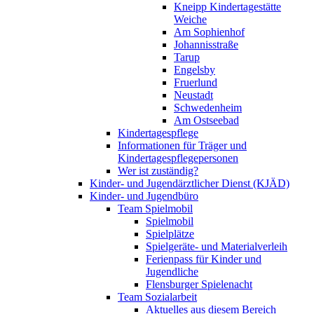
Kneipp Kindertagestätte
Weiche
Am Sophienhof
Johannisstraße
Tarup
Engelsby
Fruerlund
Neustadt
Schwedenheim
Am Ostseebad
Kindertagespflege
Informationen für Träger und
Kindertagespflegepersonen
Wer ist zuständig?
Kinder- und Jugendärztlicher Dienst (KJÄD)
Kinder- und Jugendbüro
Team Spielmobil
Spielmobil
Spielplätze
Spielgeräte- und Materialverleih
Ferienpass für Kinder und
Jugendliche
Flensburger Spielenacht
Team Sozialarbeit
Aktuelles aus diesem Bereich