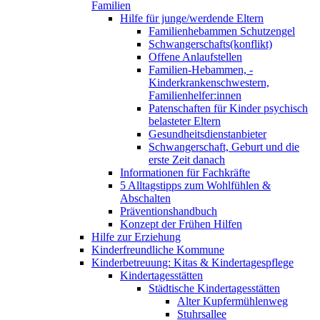
Familien
Hilfe für junge/werdende Eltern
Familienhebammen Schutzengel
Schwangerschafts(konflikt)
Offene Anlaufstellen
Familien-Hebammen, -
Kinderkrankenschwestern,
Familienhelfer:innen
Patenschaften für Kinder psychisch
belasteter Eltern
Gesundheitsdienstanbieter
Schwangerschaft, Geburt und die
erste Zeit danach
Informationen für Fachkräfte
5 Alltagstipps zum Wohlfühlen &
Abschalten
Präventionshandbuch
Konzept der Frühen Hilfen
Hilfe zur Erziehung
Kinderfreundliche Kommune
Kinderbetreuung: Kitas & Kindertagespflege
Kindertagesstätten
Städtische Kindertagesstätten
Alter Kupfermühlenweg
Stuhrsallee