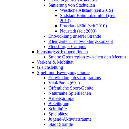
Sanierung von Stadtteilen
Westliche Altstadt (seit 2019)
Südstadt Bahnhofsumfeld (seit
2013)
Fruerlund-Süd (seit 2010)
Neustadt (seit 2000)
Entwicklung unserer Strände
Kleingärten - Entwicklungskonzept
Flensburger Campus
Flensburg & Kooperationen
Smarte Grenzregion zwischen den Meeren
Verkehr & Mobilität
Gleichstellung
Spiel- und Bewegungsräume
Entwicklung des Programms
Vital-Parks (60+)
Öffentliche Sport-Geräte
Naturnahe Spielflächen
Arbeitsgruppe
Beteiligung
Schulhöfe
Spielplätze
Jugend-Aktivitätsräume
Stadt-Strände