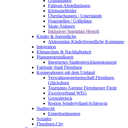
Grünanlagen
Fahrrad-Abstellanlagen
Kleinspielfelder
Überdachungen / Unterstände
Feuerstellen / Grillplätze
Skate-Anlagen
Inklusiver Spielplatz Hestoft
Kinder & Jugendliche
Aktionsplan Kinderfreundliche Kommune
Integration
Klimaschutz & Nachhaltigkeit
Planungsgrundlagen
Integriertes Stadtentwicklungskonzept
Fairtrade Stadt Flensburg
Kooperationen mit dem Umland
Verwaltungsgemeinschaft Flensburg-
Glücksburg
Tourismus Agentur Flensburger Förde
Zweckverband WEG
Grenzdreieck
Region Sönderjylland-Schleswig
Stadtrecht
Entgeltordnungen
Soziales
Flensburg.City