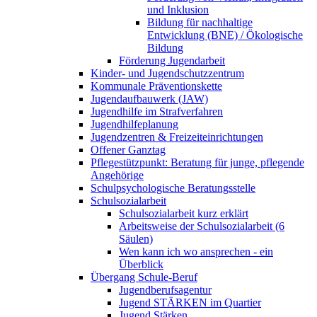
und Inklusion
Bildung für nachhaltige
Entwicklung (BNE) / Ökologische
Bildung
Förderung Jugendarbeit
Kinder- und Jugendschutzzentrum
Kommunale Präventionskette
Jugendaufbauwerk (JAW)
Jugendhilfe im Strafverfahren
Jugendhilfeplanung
Jugendzentren & Freizeiteinrichtungen
Offener Ganztag
Pflegestützpunkt: Beratung für junge, pflegende
Angehörige
Schulpsychologische Beratungsstelle
Schulsozialarbeit
Schulsozialarbeit kurz erklärt
Arbeitsweise der Schulsozialarbeit (6
Säulen)
Wen kann ich wo ansprechen - ein
Überblick
Übergang Schule-Beruf
Jugendberufsagentur
Jugend STÄRKEN im Quartier
Jugend Stärken