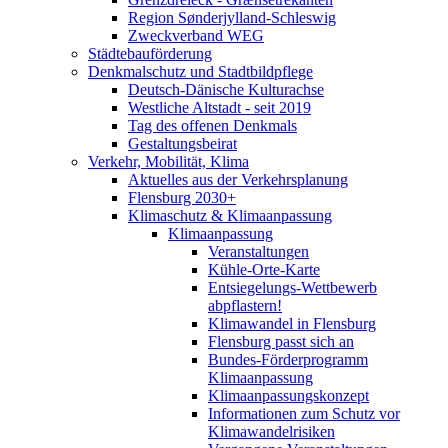
Region Sønderjylland-Schleswig
Zweckverband WEG
Städtebauförderung
Denkmalschutz und Stadtbildpflege
Deutsch-Dänische Kulturachse
Westliche Altstadt - seit 2019
Tag des offenen Denkmals
Gestaltungsbeirat
Verkehr, Mobilität, Klima
Aktuelles aus der Verkehrsplanung
Flensburg 2030+
Klimaschutz & Klimaanpassung
Klimaanpassung
Veranstaltungen
Kühle-Orte-Karte
Entsiegelungs-Wettbewerb
abpflastern!
Klimawandel in Flensburg
Flensburg passt sich an
Bundes-Förderprogramm
Klimaanpassung
Klimaanpassungskonzept
Informationen zum Schutz vor
Klimawandelrisiken