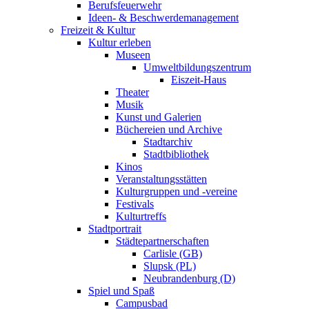
Berufsfeuerwehr
Ideen- & Beschwerdemanagement
Freizeit & Kultur
Kultur erleben
Museen
Umweltbildungszentrum
Eiszeit-Haus
Theater
Musik
Kunst und Galerien
Büchereien und Archive
Stadtarchiv
Stadtbibliothek
Kinos
Veranstaltungsstätten
Kulturgruppen und -vereine
Festivals
Kulturtreffs
Stadtportrait
Städtepartnerschaften
Carlisle (GB)
Slupsk (PL)
Neubrandenburg (D)
Spiel und Spaß
Campusbad