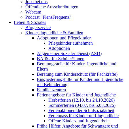
Jobs bei uns
Öffentliche Ausschreibungen
Webcam
Podcast "FlensFrequenz"
Leben & Soziales
Bürgerservice
Kinder, Jugendliche & Familien
Adoptionen und Pflegekinder
Pflegekinder aufnehmen
Adoptionen
Allgemeiner Sozialer Dienst (ASD)
BAföG für Schüler*innen
Beratungsstelle für Kinder, Jugendliche und
Eltern
Beratung zum Kinderschutz (für Fachkräfte)
Eingliederungshilfe für Kinder und Jugendliche
mit Behinderung
Familienzentren
Ferienangebote für Kinder und Jugendliche
Herbstferien (12.10. bis 24.10.2026)
Sommerferien (04.07. bis 5.08.2026)
Ferienaktionen der Schulsozialarbeit
Ferienpass für Kinder und Jugendliche
Offene Kinder- und Jugendarbeit
Frühe Hilfen: Angebote für Schwangere und