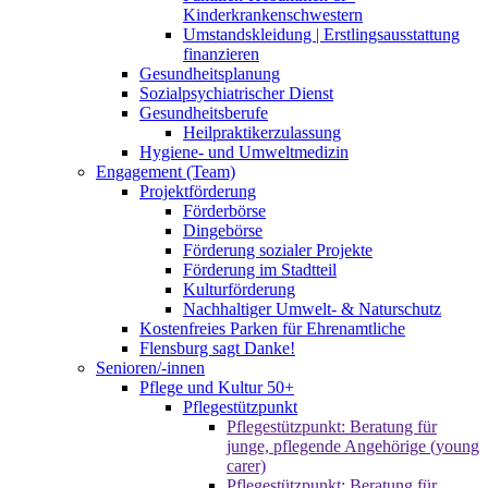
Kinderkrankenschwestern
Umstandskleidung | Erstlingsausstattung
finanzieren
Gesundheitsplanung
Sozialpsychiatrischer Dienst
Gesundheitsberufe
Heilpraktikerzulassung
Hygiene- und Umweltmedizin
Engagement (Team)
Projektförderung
Förderbörse
Dingebörse
Förderung sozialer Projekte
Förderung im Stadtteil
Kulturförderung
Nachhaltiger Umwelt- & Naturschutz
Kostenfreies Parken für Ehrenamtliche
Flensburg sagt Danke!
Senioren/-innen
Pflege und Kultur 50+
Pflegestützpunkt
Pflegestützpunkt: Beratung für
junge, pflegende Angehörige (young
carer)
Pflegestützpunkt: Beratung für