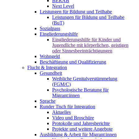
BERAB
Next Level
Leistungen für Bildung und Teilhabe
Leistungen für Bildung und Teilhabe
(BuT)
Sozialpass
Eingliederungshilfe
Eingliederungshilfe für Kinder und
Jugendliche mit körperlichen, geistigen
oder Sinnesbeeinträchtigungen
Wohngeld
Beschäftigung und Qualifizierung
Flucht & Integration
Gesundheit
Weibliche Genitalverstümmelung
(FGM/C)
Psychologische Beratung für
Migrant:innen
Sprache
Runder Tisch für Integration
Aktuelles
Video und Broschüre
Protokolle und Jahresberichte
Projekte und weitere Angebote
Ausbildung & Arbeit für Migrant:innen