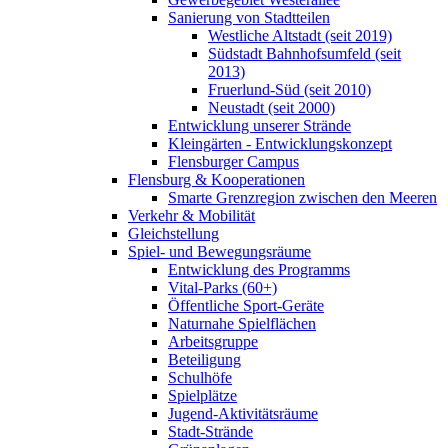
Sanierung von Stadtteilen
Westliche Altstadt (seit 2019)
Südstadt Bahnhofsumfeld (seit
2013)
Fruerlund-Süd (seit 2010)
Neustadt (seit 2000)
Entwicklung unserer Strände
Kleingärten - Entwicklungskonzept
Flensburger Campus
Flensburg & Kooperationen
Smarte Grenzregion zwischen den Meeren
Verkehr & Mobilität
Gleichstellung
Spiel- und Bewegungsräume
Entwicklung des Programms
Vital-Parks (60+)
Öffentliche Sport-Geräte
Naturnahe Spielflächen
Arbeitsgruppe
Beteiligung
Schulhöfe
Spielplätze
Jugend-Aktivitätsräume
Stadt-Strände