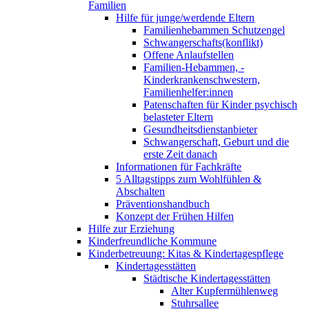
Familien
Hilfe für junge/werdende Eltern
Familienhebammen Schutzengel
Schwangerschafts(konflikt)
Offene Anlaufstellen
Familien-Hebammen, -
Kinderkrankenschwestern,
Familienhelfer:innen
Patenschaften für Kinder psychisch
belasteter Eltern
Gesundheitsdienstanbieter
Schwangerschaft, Geburt und die
erste Zeit danach
Informationen für Fachkräfte
5 Alltagstipps zum Wohlfühlen &
Abschalten
Präventionshandbuch
Konzept der Frühen Hilfen
Hilfe zur Erziehung
Kinderfreundliche Kommune
Kinderbetreuung: Kitas & Kindertagespflege
Kindertagesstätten
Städtische Kindertagesstätten
Alter Kupfermühlenweg
Stuhrsallee