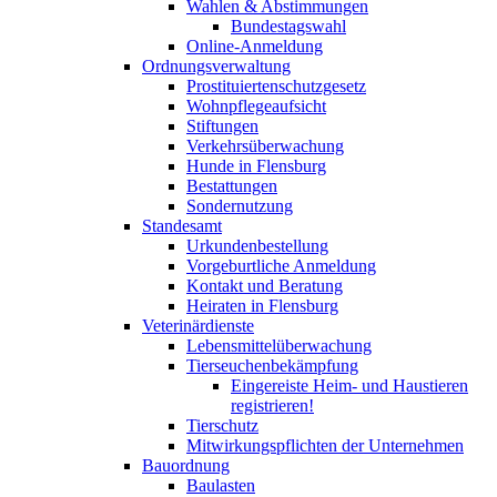
Wahlen & Abstimmungen
Bundestagswahl
Online-Anmeldung
Ordnungsverwaltung
Prostituiertenschutzgesetz
Wohnpflegeaufsicht
Stiftungen
Verkehrsüberwachung
Hunde in Flensburg
Bestattungen
Sondernutzung
Standesamt
Urkundenbestellung
Vorgeburtliche Anmeldung
Kontakt und Beratung
Heiraten in Flensburg
Veterinärdienste
Lebensmittelüberwachung
Tierseuchenbekämpfung
Eingereiste Heim- und Haustieren
registrieren!
Tierschutz
Mitwirkungspflichten der Unternehmen
Bauordnung
Baulasten