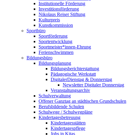
Institutionelle Förderung
Investitionsförderung
Nikolaus Reiser Stiftung
Kulturpreis
Kunstkommission
Sportbüro
Sportförderung
Sportentwicklung
Sportmeister*innen-Ehrung
Ferienschwimmen
Bildungsbüro
Bildungsplanung
Bildungsberichterstattung
Pädagogische Werkstatt
DigitalerDienstag & Donnerstag
Newsletter Digitaler Donnerstag
Veranstaltungsarchiv
Schulverwaltung
Offener Ganztag an städtischen Grundschulen
Berufsbildende Schulen
Schulwege / Schulwegpläne
Kindertagesbetreuung
Kindertagesstätten
Kindertagespflege
Jobs in Kitas