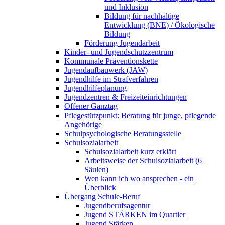
und Inklusion
Bildung für nachhaltige
Entwicklung (BNE) / Ökologische
Bildung
Förderung Jugendarbeit
Kinder- und Jugendschutzzentrum
Kommunale Präventionskette
Jugendaufbauwerk (JAW)
Jugendhilfe im Strafverfahren
Jugendhilfeplanung
Jugendzentren & Freizeiteinrichtungen
Offener Ganztag
Pflegestützpunkt: Beratung für junge, pflegende
Angehörige
Schulpsychologische Beratungsstelle
Schulsozialarbeit
Schulsozialarbeit kurz erklärt
Arbeitsweise der Schulsozialarbeit (6
Säulen)
Wen kann ich wo ansprechen - ein
Überblick
Übergang Schule-Beruf
Jugendberufsagentur
Jugend STÄRKEN im Quartier
Jugend Stärken