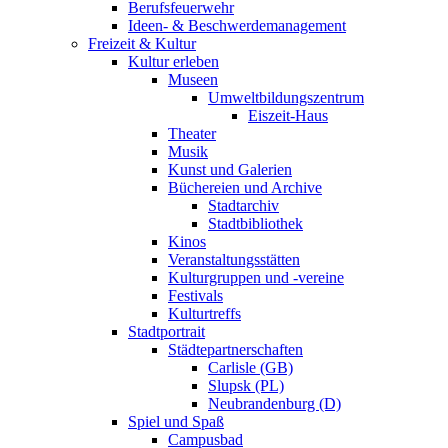
Berufsfeuerwehr
Ideen- & Beschwerdemanagement
Freizeit & Kultur
Kultur erleben
Museen
Umweltbildungszentrum
Eiszeit-Haus
Theater
Musik
Kunst und Galerien
Büchereien und Archive
Stadtarchiv
Stadtbibliothek
Kinos
Veranstaltungsstätten
Kulturgruppen und -vereine
Festivals
Kulturtreffs
Stadtportrait
Städtepartnerschaften
Carlisle (GB)
Slupsk (PL)
Neubrandenburg (D)
Spiel und Spaß
Campusbad