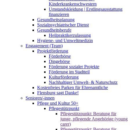
Kinderkrankenschwestern
Umstandskleidung | Erstlingsausstattung
finanzieren
Gesundheitsplanung
Sozialpsychiatrischer Dienst
Gesundheitsberufe
Heilpraktikerzulassung
Hygiene- und Umweltmedizin
Engagement (Team)
Projektförderung
Förderbörse
Dingebörse
Förderung sozialer Projekte
Förderung im Stadtteil
Kulturförderung
Nachhaltiger Umwelt- & Naturschutz
Kostenfreies Parken für Ehrenamtliche
Flensburg sagt Danke!
Senioren/-innen
Pflege und Kultur 50+
Pflegestützpunkt
Pflegestützpunkt: Beratung für
junge, pflegende Angehörige (young
carer)
Pflegestützpunkt: Beratung für