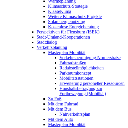
Wärmeplanung
Klimaschutz-Strategie
KlasseKlima
Weitere Klimaschutz-Projekte
Solarenergienutzung
Kostenlose Energieberatung
Perspektiven für Flensburg (ISEK)
Stadt-Umland-Kooperationen
Stadtdialog
Verkehrsplanung
Masterplan Mobilität
Verkehrsberuhigung Norderstraße
Fahrradstraßen
Radabstellmöglichkeiten
Parkraumkonzept
Mobilitätsstationen
Erweiterung personeller Ressourcen
Haushaltsbefragung zur
Fortbewegung (Mobilität)
Zu Fuß
Mit dem Fahrrad
Mit dem Bus
Nahverkehrsplan
Mit dem Auto
Masterplan Mobilität