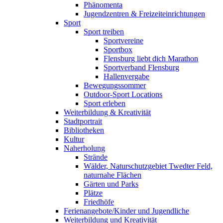
Phänomenta
Jugendzentren & Freizeiteinrichtungen
Sport
Sport treiben
Sportvereine
Sportbox
Flensburg liebt dich Marathon
Sportverband Flensburg
Hallenvergabe
Bewegungssommer
Outdoor-Sport Locations
Sport erleben
Weiterbildung & Kreativität
Stadtportrait
Bibliotheken
Kultur
Naherholung
Strände
Wälder, Naturschutzgebiet Twedter Feld,
naturnahe Flächen
Gärten und Parks
Plätze
Friedhöfe
Ferienangebote/Kinder und Jugendliche
Weiterbildung und Kreativität