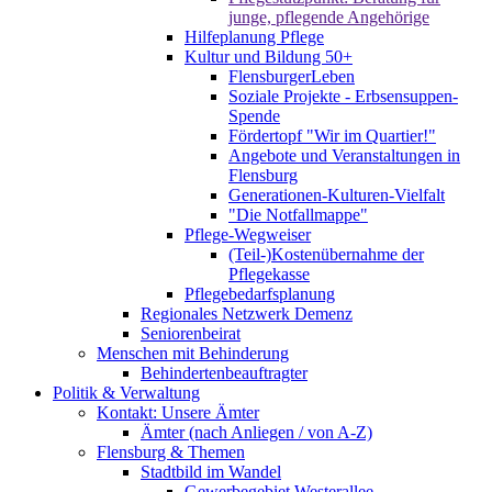
junge, pflegende Angehörige
Hilfeplanung Pflege
Kultur und Bildung 50+
FlensburgerLeben
Soziale Projekte - Erbsensuppen-
Spende
Fördertopf "Wir im Quartier!"
Angebote und Veranstaltungen in
Flensburg
Generationen-Kulturen-Vielfalt
"Die Notfallmappe"
Pflege-Wegweiser
(Teil-)Kostenübernahme der
Pflegekasse
Pflegebedarfsplanung
Regionales Netzwerk Demenz
Seniorenbeirat
Menschen mit Behinderung
Behindertenbeauftragter
Politik & Verwaltung
Kontakt: Unsere Ämter
Ämter (nach Anliegen / von A-Z)
Flensburg & Themen
Stadtbild im Wandel
Gewerbegebiet Westerallee