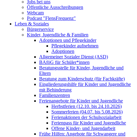
Jobs bei uns
Öffentliche Ausschreibungen
Webcam
Podcast "FlensFrequenz"
Leben & Soziales
Bürgerservice
Kinder, Jugendliche & Familien
Adoptionen und Pflegekinder
Pflegekinder aufnehmen
Adoptionen
Allgemeiner Sozialer Dienst (ASD)
BAföG für Schüler*innen
Beratungsstelle für Kinder, Jugendliche und
Eltern
Beratung zum Kinderschutz (für Fachkräfte)
Eingliederungshilfe für Kinder und Jugendliche
mit Behinderung
Familienzentren
Ferienangebote für Kinder und Jugendliche
Herbstferien (12.10. bis 24.10.2026)
Sommerferien (04.07. bis 5.08.2026)
Ferienaktionen der Schulsozialarbeit
Ferienpass für Kinder und Jugendliche
Offene Kinder- und Jugendarbeit
Frühe Hilfen: Angebote für Schwangere und