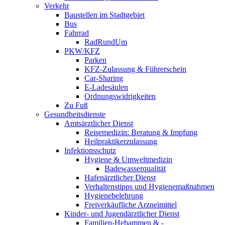
Verkehr
Baustellen im Stadtgebiet
Bus
Fahrrad
RadRundUm
PKW/KFZ
Parken
KFZ-Zulassung & Führerschein
Car-Sharing
E-Ladesäulen
Ordnungswidrigkeiten
Zu Fuß
Gesundheitsdienste
Amtsärztlicher Dienst
Reisemedizin: Beratung & Impfung
Heilpraktikerzulassung
Infektionsschutz
Hygiene & Umweltmedizin
Badewasserqualität
Hafenärztlicher Dienst
Verhaltenstipps und Hygienemaßnahmen
Hygienebelehrung
Freiverkäufliche Arzneimittel
Kinder- und Jugendärztlicher Dienst
Familien-Hebammen & -