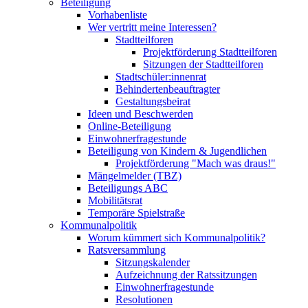
Beteiligung
Vorhabenliste
Wer vertritt meine Interessen?
Stadtteilforen
Projektförderung Stadtteilforen
Sitzungen der Stadtteilforen
Stadtschüler:innenrat
Behindertenbeauftragter
Gestaltungsbeirat
Ideen und Beschwerden
Online-Beteiligung
Einwohnerfragestunde
Beteiligung von Kindern & Jugendlichen
Projektförderung "Mach was draus!"
Mängelmelder (TBZ)
Beteiligungs ABC
Mobilitätsrat
Temporäre Spielstraße
Kommunalpolitik
Worum kümmert sich Kommunalpolitik?
Ratsversammlung
Sitzungskalender
Aufzeichnung der Ratssitzungen
Einwohnerfragestunde
Resolutionen