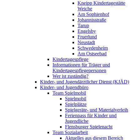
Kneipp Kindertagestätte
Weiche
Am Sophienhof
Johannisstraße
Tarup
Engelsby
Fruerlund
Neustadt
Schwedenheim
Am Ostseebad
Kindertagespflege
Informationen für Träger und
Kindertagespflegepersonen
Wer ist zuständig?
Kinder- und Jugendärztlicher Dienst (KJÄD)
Kinder- und Jugendbüro
Team Spielmobil
Spielmobil
Spielplätze
Spielgeräte- und Materialverleih
Ferienpass für Kinder und
Jugendliche
Flensburger Spielenacht
Team Sozialarbeit
Aktuelles aus diesem Bereich