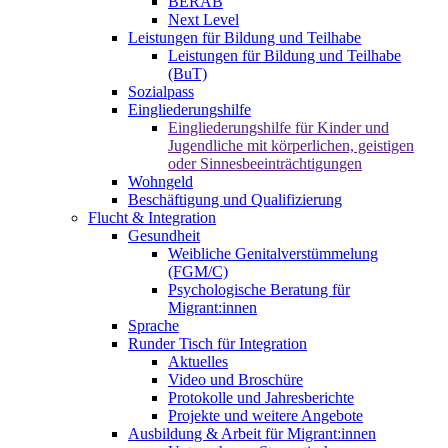
BERAB
Next Level
Leistungen für Bildung und Teilhabe
Leistungen für Bildung und Teilhabe
(BuT)
Sozialpass
Eingliederungshilfe
Eingliederungshilfe für Kinder und
Jugendliche mit körperlichen, geistigen
oder Sinnesbeeinträchtigungen
Wohngeld
Beschäftigung und Qualifizierung
Flucht & Integration
Gesundheit
Weibliche Genitalverstümmelung
(FGM/C)
Psychologische Beratung für
Migrant:innen
Sprache
Runder Tisch für Integration
Aktuelles
Video und Broschüre
Protokolle und Jahresberichte
Projekte und weitere Angebote
Ausbildung & Arbeit für Migrant:innen