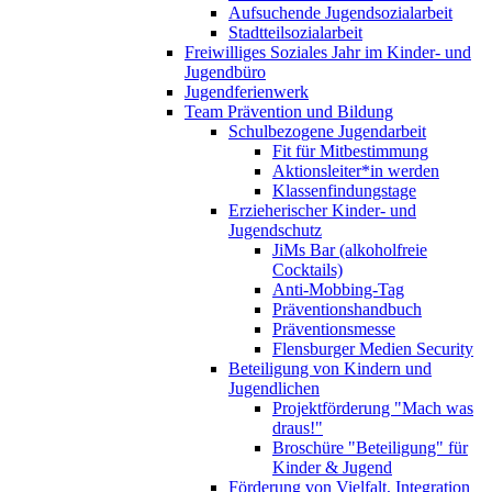
Aufsuchende Jugendsozialarbeit
Stadtteilsozialarbeit
Freiwilliges Soziales Jahr im Kinder- und
Jugendbüro
Jugendferienwerk
Team Prävention und Bildung
Schulbezogene Jugendarbeit
Fit für Mitbestimmung
Aktionsleiter*in werden
Klassenfindungstage
Erzieherischer Kinder- und
Jugendschutz
JiMs Bar (alkoholfreie
Cocktails)
Anti-Mobbing-Tag
Präventionshandbuch
Präventionsmesse
Flensburger Medien Security
Beteiligung von Kindern und
Jugendlichen
Projektförderung "Mach was
draus!"
Broschüre "Beteiligung" für
Kinder & Jugend
Förderung von Vielfalt, Integration