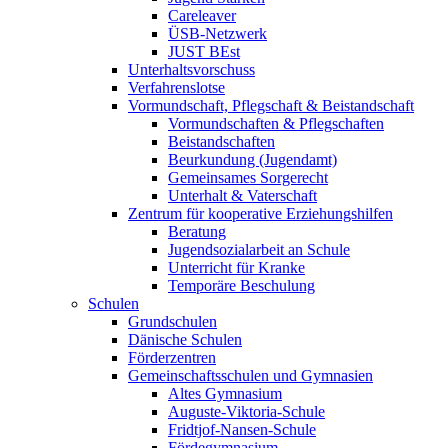
Careleaver
ÜSB-Netzwerk
JUST BEst
Unterhaltsvorschuss
Verfahrenslotse
Vormundschaft, Pflegschaft & Beistandschaft
Vormundschaften & Pflegschaften
Beistandschaften
Beurkundung (Jugendamt)
Gemeinsames Sorgerecht
Unterhalt & Vaterschaft
Zentrum für kooperative Erziehungshilfen
Beratung
Jugendsozialarbeit an Schule
Unterricht für Kranke
Temporäre Beschulung
Schulen
Grundschulen
Dänische Schulen
Förderzentren
Gemeinschaftsschulen und Gymnasien
Altes Gymnasium
Auguste-Viktoria-Schule
Fridtjof-Nansen-Schule
Fördegymnasium