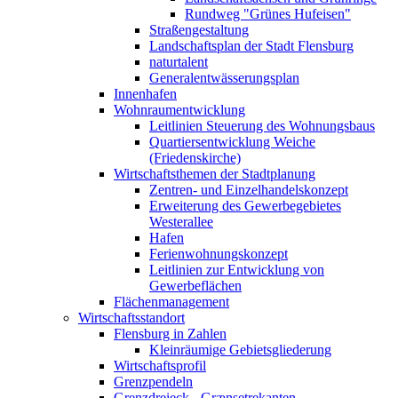
Rundweg "Grünes Hufeisen"
Straßengestaltung
Landschaftsplan der Stadt Flensburg
naturtalent
Generalentwässerungsplan
Innenhafen
Wohnraumentwicklung
Leitlinien Steuerung des Wohnungsbaus
Quartiersentwicklung Weiche
(Friedenskirche)
Wirtschaftsthemen der Stadtplanung
Zentren- und Einzelhandelskonzept
Erweiterung des Gewerbegebietes
Westerallee
Hafen
Ferienwohnungskonzept
Leitlinien zur Entwicklung von
Gewerbeflächen
Flächenmanagement
Wirtschaftsstandort
Flensburg in Zahlen
Kleinräumige Gebietsgliederung
Wirtschaftsprofil
Grenzpendeln
Grenzdreieck - Grænsetrekanten