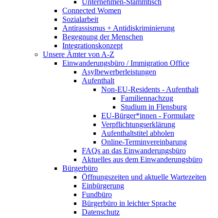
Unternehmen-Stammtisch
Connected Women
Sozialarbeit
Antirassismus + Antidiskriminierung
Begegnung der Menschen
Integrationskonzept
Unsere Ämter von A-Z
Einwanderungsbüro / Immigration Office
Asylbewerberleistungen
Aufenthalt
Non-EU-Residents - Aufenthalt
Familiennachzug
Studium in Flensburg
EU-Bürger*innen - Formulare
Verpflichtungserklärung
Aufenthaltstitel abholen
Online-Terminvereinbarung
FAQs an das Einwanderungsbüro
Aktuelles aus dem Einwanderungsbüro
Bürgerbüro
Öffnungszeiten und aktuelle Wartezeiten
Einbürgerung
Fundbüro
Bürgerbüro in leichter Sprache
Datenschutz