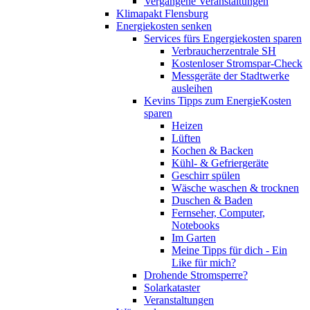
Vergangene Veranstaltungen
Klimapakt Flensburg
Energiekosten senken
Services fürs Engergiekosten sparen
Verbraucherzentrale SH
Kostenloser Stromspar-Check
Messgeräte der Stadtwerke
ausleihen
Kevins Tipps zum EnergieKosten
sparen
Heizen
Lüften
Kochen & Backen
Kühl- & Gefriergeräte
Geschirr spülen
Wäsche waschen & trocknen
Duschen & Baden
Fernseher, Computer,
Notebooks
Im Garten
Meine Tipps für dich - Ein
Like für mich?
Drohende Stromsperre?
Solarkataster
Veranstaltungen