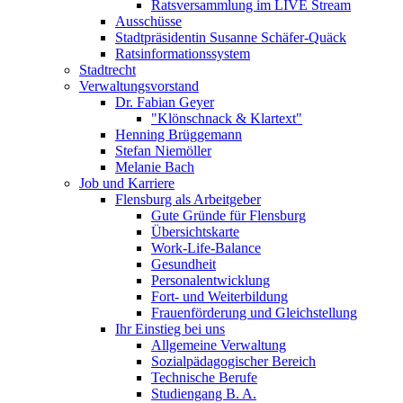
Ratsversammlung im LIVE Stream
Ausschüsse
Stadtpräsidentin Susanne Schäfer-Quäck
Ratsinformationssystem
Stadtrecht
Verwaltungsvorstand
Dr. Fabian Geyer
"Klönschnack & Klartext"
Henning Brüggemann
Stefan Niemöller
Melanie Bach
Job und Karriere
Flensburg als Arbeitgeber
Gute Gründe für Flensburg
Übersichtskarte
Work-Life-Balance
Gesundheit
Personalentwicklung
Fort- und Weiterbildung
Frauenförderung und Gleichstellung
Ihr Einstieg bei uns
Allgemeine Verwaltung
Sozialpädagogischer Bereich
Technische Berufe
Studiengang B. A.