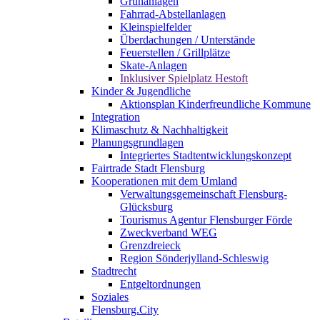
Grünanlagen
Fahrrad-Abstellanlagen
Kleinspielfelder
Überdachungen / Unterstände
Feuerstellen / Grillplätze
Skate-Anlagen
Inklusiver Spielplatz Hestoft
Kinder & Jugendliche
Aktionsplan Kinderfreundliche Kommune
Integration
Klimaschutz & Nachhaltigkeit
Planungsgrundlagen
Integriertes Stadtentwicklungskonzept
Fairtrade Stadt Flensburg
Kooperationen mit dem Umland
Verwaltungsgemeinschaft Flensburg-
Glücksburg
Tourismus Agentur Flensburger Förde
Zweckverband WEG
Grenzdreieck
Region Sönderjylland-Schleswig
Stadtrecht
Entgeltordnungen
Soziales
Flensburg.City