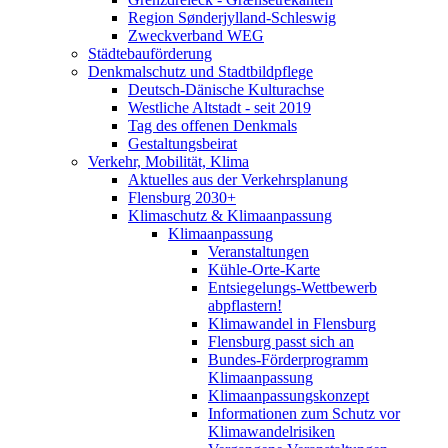
Region Sønderjylland-Schleswig
Zweckverband WEG
Städtebauförderung
Denkmalschutz und Stadtbildpflege
Deutsch-Dänische Kulturachse
Westliche Altstadt - seit 2019
Tag des offenen Denkmals
Gestaltungsbeirat
Verkehr, Mobilität, Klima
Aktuelles aus der Verkehrsplanung
Flensburg 2030+
Klimaschutz & Klimaanpassung
Klimaanpassung
Veranstaltungen
Kühle-Orte-Karte
Entsiegelungs-Wettbewerb
abpflastern!
Klimawandel in Flensburg
Flensburg passt sich an
Bundes-Förderprogramm
Klimaanpassung
Klimaanpassungskonzept
Informationen zum Schutz vor
Klimawandelrisiken