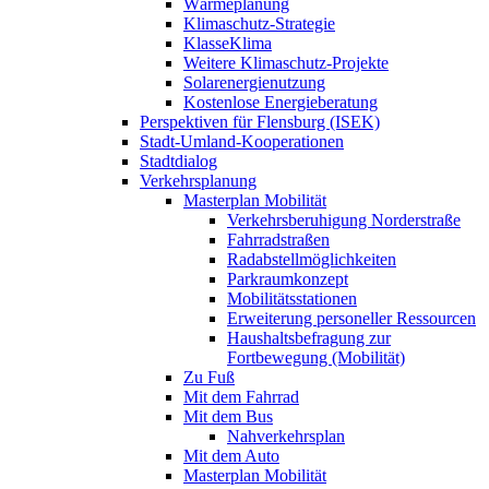
Wärmeplanung
Klimaschutz-Strategie
KlasseKlima
Weitere Klimaschutz-Projekte
Solarenergienutzung
Kostenlose Energieberatung
Perspektiven für Flensburg (ISEK)
Stadt-Umland-Kooperationen
Stadtdialog
Verkehrsplanung
Masterplan Mobilität
Verkehrsberuhigung Norderstraße
Fahrradstraßen
Radabstellmöglichkeiten
Parkraumkonzept
Mobilitätsstationen
Erweiterung personeller Ressourcen
Haushaltsbefragung zur
Fortbewegung (Mobilität)
Zu Fuß
Mit dem Fahrrad
Mit dem Bus
Nahverkehrsplan
Mit dem Auto
Masterplan Mobilität