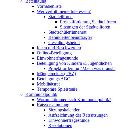
Beteiligung
Vorhabenliste
Wer vertritt meine Interessen?
Stadtteilforen
Projektförderung Stadtteilforen
Sitzungen der Stadtteilforen
Stadtschüler:innenrat
Behindertenbeauftragter
Gestaltungsbeirat
Ideen und Beschwerden
Online-Beteiligung
Einwohnerfragestunde
Beteiligung von Kindern & Jugendlichen
Projektförderung "Mach was draus!"
Mängelmelder (TBZ)
Beteiligungs ABC
Mobilitätsrat
Temporäre Spielstraße
Kommunalpolitik
Worum kümmert sich Kommunalpolitik?
Ratsversammlung
Sitzungskalender
Aufzeichnung der Ratssitzungen
Einwohnerfragestunde
Resolutionen