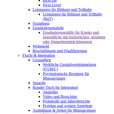
BERAB
Next Level
Leistungen für Bildung und Teilhabe
Leistungen für Bildung und Teilhabe
(BuT)
Sozialpass
Eingliederungshilfe
Eingliederungshilfe für Kinder und
Jugendliche mit körperlichen, geistigen
oder Sinnesbeeinträchtigungen
Wohngeld
Beschäftigung und Qualifizierung
Flucht & Integration
Gesundheit
Weibliche Genitalverstümmelung
(FGM/C)
Psychologische Beratung für
Migrant:innen
Sprache
Runder Tisch für Integration
Aktuelles
Video und Broschüre
Protokolle und Jahresberichte
Projekte und weitere Angebote
Ausbildung & Arbeit für Migrant:innen