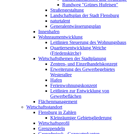
Rundweg "Grünes Hufeisen"
Straßengestaltung
Landschaftsplan der Stadt Flensburg
naturtalent
Generalentwässerungsplan
Innenhafen
Wohnraumentwicklung
Leitlinien Steuerung des Wohnungsbaus
Quartiersentwicklung Weiche
(Friedenskirche)
Wirtschaftsthemen der Stadtplanung
Zentren- und Einzelhandelskonzept
Erweiterung des Gewerbegebietes
Westerallee
Hafen
Ferienwohnungskonzept
Leitlinien zur Entwicklung von
Gewerbeflächen
Flächenmanagement
Wirtschaftsstandort
Flensburg in Zahlen
Kleinräumige Gebietsgliederung
Wirtschaftsprofil
Grenzpendeln
Grenzdreieck - Grænsetrekanten