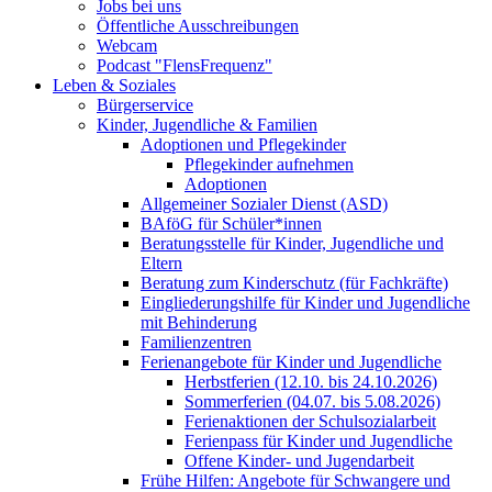
Jobs bei uns
Öffentliche Ausschreibungen
Webcam
Podcast "FlensFrequenz"
Leben & Soziales
Bürgerservice
Kinder, Jugendliche & Familien
Adoptionen und Pflegekinder
Pflegekinder aufnehmen
Adoptionen
Allgemeiner Sozialer Dienst (ASD)
BAföG für Schüler*innen
Beratungsstelle für Kinder, Jugendliche und
Eltern
Beratung zum Kinderschutz (für Fachkräfte)
Eingliederungshilfe für Kinder und Jugendliche
mit Behinderung
Familienzentren
Ferienangebote für Kinder und Jugendliche
Herbstferien (12.10. bis 24.10.2026)
Sommerferien (04.07. bis 5.08.2026)
Ferienaktionen der Schulsozialarbeit
Ferienpass für Kinder und Jugendliche
Offene Kinder- und Jugendarbeit
Frühe Hilfen: Angebote für Schwangere und