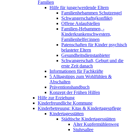
Familien
Hilfe für junge/werdende Eltern
Familienhebammen Schutzengel
Schwangerschafts(konflikt)
Offene Anlaufstellen
Familien-Hebammen, -
Kinderkrankenschwestern,
Familienhelfer:innen
Patenschaften für Kinder psychisch
belasteter Eltern
Gesundheitsdienstanbieter
Schwangerschaft, Geburt und die
erste Zeit danach
Informationen für Fachkräfte
5 Alltagstipps zum Wohlfühlen &
Abschalten
Präventionshandbuch
Konzept der Frühen Hilfen
Hilfe zur Erziehung
Kinderfreundliche Kommune
Kinderbetreuung: Kitas & Kindertagespflege
Kindertagesstätten
Städtische Kindertagesstätten
Alter Kupfermühlenweg
Stuhrsallee