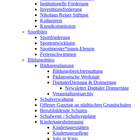
Institutionelle Förderung
Investitionsförderung
Nikolaus Reiser Stiftung
Kulturpreis
Kunstkommission
Sportbüro
Sportförderung
Sportentwicklung
Sportmeister*innen-Ehrung
Ferienschwimmen
Bildungsbüro
Bildungsplanung
Bildungsberichterstattung
Pädagogische Werkstatt
DigitalerDienstag & Donnerstag
Newsletter Digitaler Donnerstag
Veranstaltungsarchiv
Schulverwaltung
Offener Ganztag an städtischen Grundschulen
Berufsbildende Schulen
Schulwege / Schulwegpläne
Kindertagesbetreuung
Kindertagesstätten
Kindertagespflege
Jobs in Kitas