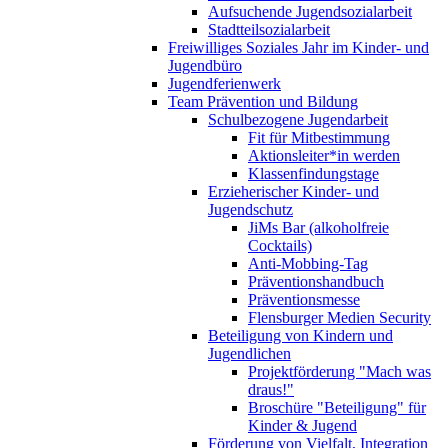
Aufsuchende Jugendsozialarbeit
Stadtteilsozialarbeit
Freiwilliges Soziales Jahr im Kinder- und
Jugendbüro
Jugendferienwerk
Team Prävention und Bildung
Schulbezogene Jugendarbeit
Fit für Mitbestimmung
Aktionsleiter*in werden
Klassenfindungstage
Erzieherischer Kinder- und
Jugendschutz
JiMs Bar (alkoholfreie
Cocktails)
Anti-Mobbing-Tag
Präventionshandbuch
Präventionsmesse
Flensburger Medien Security
Beteiligung von Kindern und
Jugendlichen
Projektförderung "Mach was
draus!"
Broschüre "Beteiligung" für
Kinder & Jugend
Förderung von Vielfalt, Integration