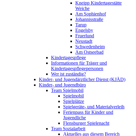
Kneipp Kindertagestätte
Weiche
Am Sophienhof
Johannisstraße
Tarup
Engelsby
Fruerlund
Neustadt
Schwedenheim
Am Ostseebad
Kindertagespflege
Informationen für Träger und
Kindertagespflegepersonen
Wer ist zuständig?
Kinder- und Jugendärztlicher Dienst (KJÄD)
Kinder- und Jugendbüro
Team Spielmobil
Spielmobil
Spielplätze
Spielgeräte- und Materialverleih
Ferienpass für Kinder und
Jugendliche
Flensburger Spielenacht
Team Sozialarbeit
Aktuelles aus diesem Bereich