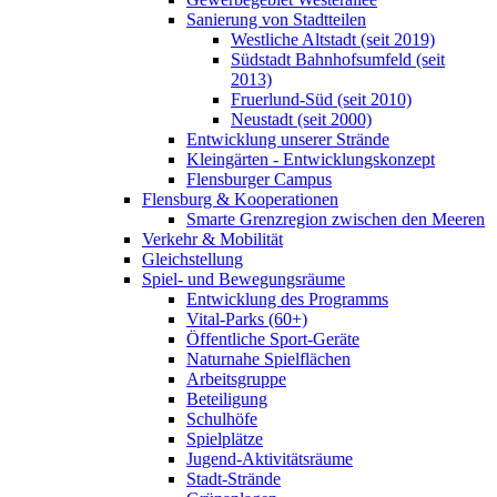
Sanierung von Stadtteilen
Westliche Altstadt (seit 2019)
Südstadt Bahnhofsumfeld (seit
2013)
Fruerlund-Süd (seit 2010)
Neustadt (seit 2000)
Entwicklung unserer Strände
Kleingärten - Entwicklungskonzept
Flensburger Campus
Flensburg & Kooperationen
Smarte Grenzregion zwischen den Meeren
Verkehr & Mobilität
Gleichstellung
Spiel- und Bewegungsräume
Entwicklung des Programms
Vital-Parks (60+)
Öffentliche Sport-Geräte
Naturnahe Spielflächen
Arbeitsgruppe
Beteiligung
Schulhöfe
Spielplätze
Jugend-Aktivitätsräume
Stadt-Strände