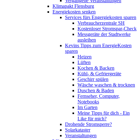
Vergangene Veranstaltungen
Klimapakt Flensburg
Energiekosten senken
Services fürs Engergiekosten sparen
Verbraucherzentrale SH
Kostenloser Stromspar-Check
Messgeräte der Stadtwerke
ausleihen
Kevins Tipps zum EnergieKosten
sparen
Heizen
Lüften
Kochen & Backen
Kühl- & Gefriergeräte
Geschirr spülen
Wäsche waschen & trocknen
Duschen & Baden
Fernseher, Computer,
Notebooks
Im Garten
Meine Tipps für dich - Ein
Like für mich?
Drohende Stromsperre?
Solarkataster
Veranstaltungen