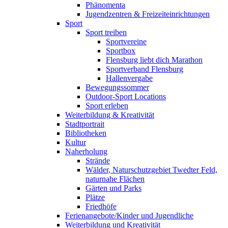
Phänomenta
Jugendzentren & Freizeiteinrichtungen
Sport
Sport treiben
Sportvereine
Sportbox
Flensburg liebt dich Marathon
Sportverband Flensburg
Hallenvergabe
Bewegungssommer
Outdoor-Sport Locations
Sport erleben
Weiterbildung & Kreativität
Stadtportrait
Bibliotheken
Kultur
Naherholung
Strände
Wälder, Naturschutzgebiet Twedter Feld,
naturnahe Flächen
Gärten und Parks
Plätze
Friedhöfe
Ferienangebote/Kinder und Jugendliche
Weiterbildung und Kreativität