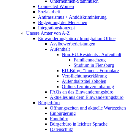
Unternehmen-Stammtisch
Connected Women
Sozialarbeit
Antirassismus + Antidiskriminierung
Begegnung der Menschen
Integrationskonzept
Unsere Ämter von A-Z
Einwanderungsbüro / Immigration Office
Asylbewerberleistungen
Aufenthalt
Non-EU-Residents - Aufenthalt
Familiennachzug
Studium in Flensburg
EU-Bürger*innen - Formulare
Verpflichtungserklärung
Aufenthaltstitel abholen
Online-Terminvereinbarung
FAQs an das Einwanderungsbüro
Aktuelles aus dem Einwanderungsbüro
Bürgerbüro
Öffnungszeiten und aktuelle Wartezeiten
Einbürgerung
Fundbüro
Bürgerbüro in leichter Sprache
Datenschutz