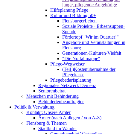
junge, pflegende Angehörige
Hilfeplanung Pflege
Kultur und Bildung 50+
FlensburgerLeben
Soziale Projekte - Erbsensuppen-
Spende
Fördertopf "Wir im Quartier!"
Angebote und Veranstaltungen in
Flensburg
Generationen-Kulturen-Vielfalt
"Die Notfallmappe"
Pflege-Wegweiser
(Teil-)Kostenübernahme der
Pflegekasse
Pflegebedarfsplanung
Regionales Netzwerk Demenz
Seniorenbeirat
Menschen mit Behinderung
Behindertenbeauftragter
Politik & Verwaltung
Kontakt: Unsere Ämter
Ämter (nach Anliegen / von A-Z)
Flensburg & Themen
Stadtbild im Wandel
Gewerbegebiet Westerallee