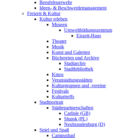
Berufsfeuerwehr
Ideen- & Beschwerdemanagement
Freizeit & Kultur
Kultur erleben
Museen
Umweltbildungszentrum
Eiszeit-Haus
Theater
Musik
Kunst und Galerien
Büchereien und Archive
Stadtarchiv
Stadtbibliothek
Kinos
Veranstaltungsstätten
Kulturgruppen und -vereine
Festivals
Kulturtreffs
Stadtportrait
Städtepartnerschaften
Carlisle (GB)
Slupsk (PL)
Neubrandenburg (D)
Spiel und Spaß
Campusbad