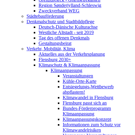
Region Sønderjylland-Schleswig
Zweckverband WEG
Städtebauförderung
Denkmalschutz und Stadtbildpflege
Deutsch-Dänische Kulturachse
Westliche Altstadt - seit 2019
Tag des offenen Denkmals
Gestaltungsbeirat
Verkehr, Mobilität, Klima
Aktuelles aus der Verkehrsplanung
Flensburg 2030+
Klimaschutz & Klimaanpassung
Klimaanpassung
Veranstaltungen
Kühle-Orte-Karte
Entsiegelungs-Wettbewerb
abpflastern!
Klimawandel in Flensburg
Flensburg passt sich an
Bundes-Förderprogramm
Klimaanpassung
Klimaanpassungskonzept
Informationen zum Schutz vor
Klimawandelrisiken