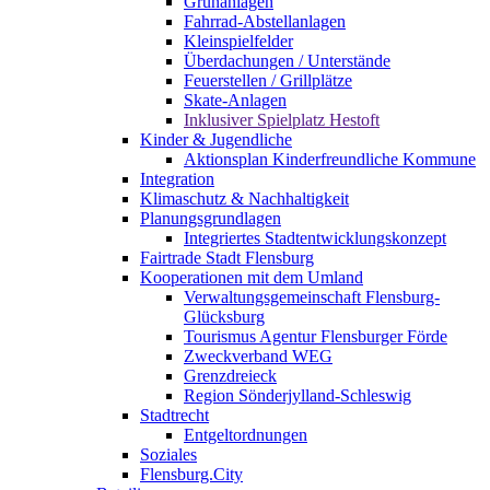
Grünanlagen
Fahrrad-Abstellanlagen
Kleinspielfelder
Überdachungen / Unterstände
Feuerstellen / Grillplätze
Skate-Anlagen
Inklusiver Spielplatz Hestoft
Kinder & Jugendliche
Aktionsplan Kinderfreundliche Kommune
Integration
Klimaschutz & Nachhaltigkeit
Planungsgrundlagen
Integriertes Stadtentwicklungskonzept
Fairtrade Stadt Flensburg
Kooperationen mit dem Umland
Verwaltungsgemeinschaft Flensburg-
Glücksburg
Tourismus Agentur Flensburger Förde
Zweckverband WEG
Grenzdreieck
Region Sönderjylland-Schleswig
Stadtrecht
Entgeltordnungen
Soziales
Flensburg.City