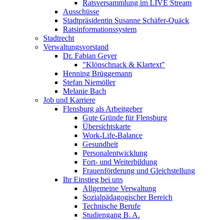
Ratsversammlung im LIVE Stream
Ausschüsse
Stadtpräsidentin Susanne Schäfer-Quäck
Ratsinformationssystem
Stadtrecht
Verwaltungsvorstand
Dr. Fabian Geyer
"Klönschnack & Klartext"
Henning Brüggemann
Stefan Niemöller
Melanie Bach
Job und Karriere
Flensburg als Arbeitgeber
Gute Gründe für Flensburg
Übersichtskarte
Work-Life-Balance
Gesundheit
Personalentwicklung
Fort- und Weiterbildung
Frauenförderung und Gleichstellung
Ihr Einstieg bei uns
Allgemeine Verwaltung
Sozialpädagogischer Bereich
Technische Berufe
Studiengang B. A.