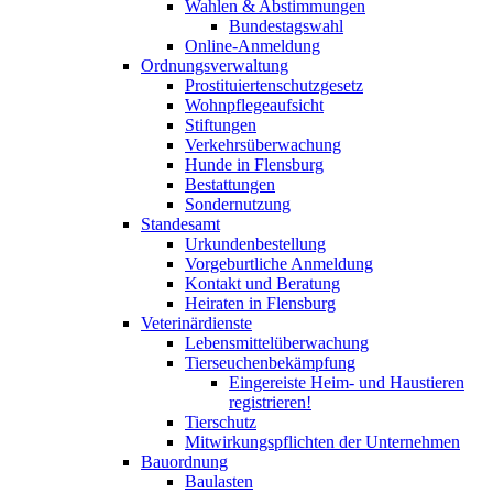
Wahlen & Abstimmungen
Bundestagswahl
Online-Anmeldung
Ordnungsverwaltung
Prostituiertenschutzgesetz
Wohnpflegeaufsicht
Stiftungen
Verkehrsüberwachung
Hunde in Flensburg
Bestattungen
Sondernutzung
Standesamt
Urkundenbestellung
Vorgeburtliche Anmeldung
Kontakt und Beratung
Heiraten in Flensburg
Veterinärdienste
Lebensmittelüberwachung
Tierseuchenbekämpfung
Eingereiste Heim- und Haustieren
registrieren!
Tierschutz
Mitwirkungspflichten der Unternehmen
Bauordnung
Baulasten