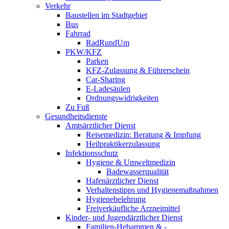
Verkehr
Baustellen im Stadtgebiet
Bus
Fahrrad
RadRundUm
PKW/KFZ
Parken
KFZ-Zulassung & Führerschein
Car-Sharing
E-Ladesäulen
Ordnungswidrigkeiten
Zu Fuß
Gesundheitsdienste
Amtsärztlicher Dienst
Reisemedizin: Beratung & Impfung
Heilpraktikerzulassung
Infektionsschutz
Hygiene & Umweltmedizin
Badewasserqualität
Hafenärztlicher Dienst
Verhaltenstipps und Hygienemaßnahmen
Hygienebelehrung
Freiverkäufliche Arzneimittel
Kinder- und Jugendärztlicher Dienst
Familien-Hebammen & -