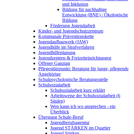
und Inklusion
Bildung für nachhaltige
Entwicklung (BNE) / Ökologische
Bildung
Förderung Jugendarbeit
Kinder- und Jugendschutzzentrum
Kommunale Präventionskette
Jugendaufbauwerk (JAW)
Jugendhilfe im Strafverfahren
Jugendhilfeplanung
Jugendzentren & Freizeiteinrichtungen
Offener Ganztag
Pflegestützpunkt: Beratung für junge, pflegende
Angehörige
Schulpsychologische Beratungsstelle
Schulsozialarbeit
Schulsozialarbeit kurz erklärt
Arbeitsweise der Schulsozialarbeit (6
Säulen)
Wen kann ich wo ansprechen - ein
Überblick
Übergang Schule-Beruf
Jugendberufsagentur
Jugend STÄRKEN im Quartier
Jugend Stärken