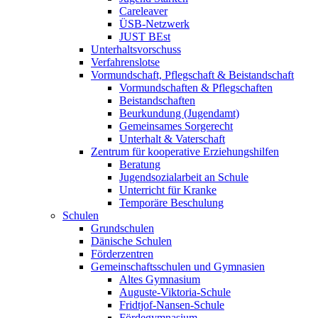
Careleaver
ÜSB-Netzwerk
JUST BEst
Unterhaltsvorschuss
Verfahrenslotse
Vormundschaft, Pflegschaft & Beistandschaft
Vormundschaften & Pflegschaften
Beistandschaften
Beurkundung (Jugendamt)
Gemeinsames Sorgerecht
Unterhalt & Vaterschaft
Zentrum für kooperative Erziehungshilfen
Beratung
Jugendsozialarbeit an Schule
Unterricht für Kranke
Temporäre Beschulung
Schulen
Grundschulen
Dänische Schulen
Förderzentren
Gemeinschaftsschulen und Gymnasien
Altes Gymnasium
Auguste-Viktoria-Schule
Fridtjof-Nansen-Schule
Fördegymnasium