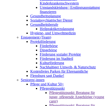
Kinderkrankenschwestern
Umstandskleidung | Erstlingsausstattung
finanzieren
Gesundheitsplanung
Sozialpsychiatrischer Dienst
Gesundheitsberufe
Heilpraktikerzulassung
Hygiene- und Umweltmedizin
Engagement (Team)
Projektförderung
Förderbörse
Dingebörse
Förderung sozialer Projekte
Förderung im Stadtteil
Kulturförderung
Nachhaltiger Umwelt- & Naturschutz
Kostenfreies Parken für Ehrenamtliche
Flensburg sagt Danke!
Senioren/-innen
Pflege und Kultur 50+
Pflegestützpunkt
Pflegestützpunkt: Beratung für
junge, pflegende Angehörige (young
carer)
Pflegestützpunkt: Beratung für