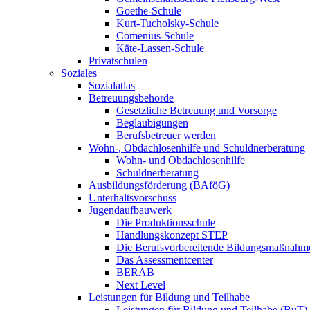
Goethe-Schule
Kurt-Tucholsky-Schule
Comenius-Schule
Käte-Lassen-Schule
Privatschulen
Soziales
Sozialatlas
Betreuungsbehörde
Gesetzliche Betreuung und Vorsorge
Beglaubigungen
Berufsbetreuer werden
Wohn-, Obdachlosenhilfe und Schuldnerberatung
Wohn- und Obdachlosenhilfe
Schuldnerberatung
Ausbildungsförderung (BAföG)
Unterhaltsvorschuss
Jugendaufbauwerk
Die Produktionsschule
Handlungskonzept STEP
Die Berufsvorbereitende Bildungsmaßnahm
Das Assessmentcenter
BERAB
Next Level
Leistungen für Bildung und Teilhabe
Leistungen für Bildung und Teilhabe (BuT)