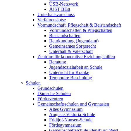
ÜSB-Netzwerk
JUST BEst
Unterhaltsvorschuss
Verfahrenslotse
Vormundschaft, Pflegschaft & Beistandschaft
Vormundschaften & Pflegschaften
Beistandschaften
Beurkundung (Jugendamt)
Gemeinsames Sorgerecht
Unterhalt & Vaterschaft
Zentrum für kooperative Erziehungshilfen
Beratung
Jugendsozialarbeit an Schule
Unterricht für Kranke
Temporäre Beschulung
Schulen
Grundschulen
Dänische Schulen
Förderzentren
Gemeinschaftsschulen und Gymnasien
Altes Gymnasium
Auguste-Viktoria-Schule
Fridtjof-Nansen-Schule
Fördegymnasium
Gemeinschaftsschule Flensburg-West