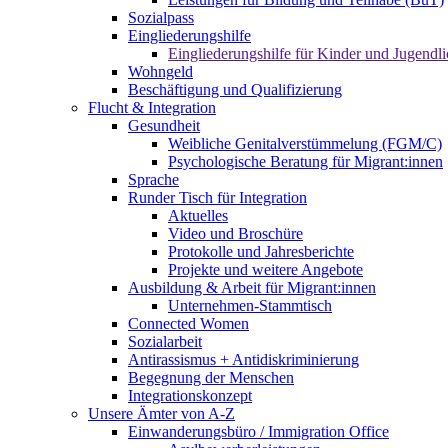
Sozialpass
Eingliederungshilfe
Eingliederungshilfe für Kinder und Jugendli
Wohngeld
Beschäftigung und Qualifizierung
Flucht & Integration
Gesundheit
Weibliche Genitalverstümmelung (FGM/C)
Psychologische Beratung für Migrant:innen
Sprache
Runder Tisch für Integration
Aktuelles
Video und Broschüre
Protokolle und Jahresberichte
Projekte und weitere Angebote
Ausbildung & Arbeit für Migrant:innen
Unternehmen-Stammtisch
Connected Women
Sozialarbeit
Antirassismus + Antidiskriminierung
Begegnung der Menschen
Integrationskonzept
Unsere Ämter von A-Z
Einwanderungsbüro / Immigration Office