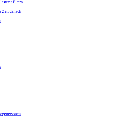
asteter Eltern
e Zeit danach
n
e
legepersonen