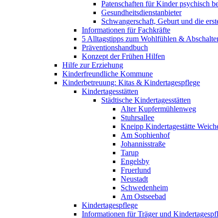
Patenschaften für Kinder psychisch bel
Gesundheitsdienstanbieter
Schwangerschaft, Geburt und die erst
Informationen für Fachkräfte
5 Alltagstipps zum Wohlfühlen & Abschalte
Präventionshandbuch
Konzept der Frühen Hilfen
Hilfe zur Erziehung
Kinderfreundliche Kommune
Kinderbetreuung: Kitas & Kindertagespflege
Kindertagesstätten
Städtische Kindertagesstätten
Alter Kupfermühlenweg
Stuhrsallee
Kneipp Kindertagestätte Weich
Am Sophienhof
Johannisstraße
Tarup
Engelsby
Fruerlund
Neustadt
Schwedenheim
Am Ostseebad
Kindertagespflege
Informationen für Träger und Kindertagespf