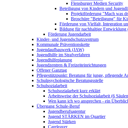
Flensburger Medien Security
Beteiligung von Kindern und Jugendl
Projektförderung "Mach was dr
Broschüre "Beteiligung" für K
Förderung von Vielfalt, Integration u
Bildung für nachhaltige Entwicklung
Förderung Jugendarbeit
Kinder- und Jugendschutzzentrum
Kommunale Präventionskette
Jugendaufbauwerk (JAW)
Jugendhilfe im Strafverfahren
Jugendhilfeplanung
Jugendzentren & Freizeiteinrichtungen
Offener Ganztag
Pflegestützpunkt: Beratung für junge, pflegende 
Schulpsychologische Beratungsstelle
Schulsozialarbeit
Schulsozialarbeit kurz erklärt
Arbeitsweise der Schulsozialarbeit (6 Säulen
Wen kann ich wo ansprechen - ein Überblic
Übergang Schule-Beruf
Jugendberufsagentur
Jugend STÄRKEN im Quartier
Jugend Stärken
Careleaver