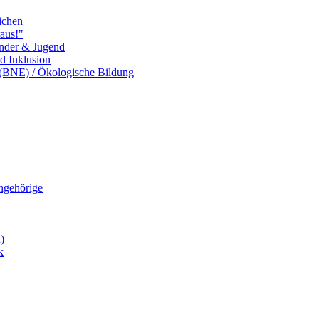
ichen
aus!"
inder & Jugend
nd Inklusion
 (BNE) / Ökologische Bildung
Angehörige
)
k