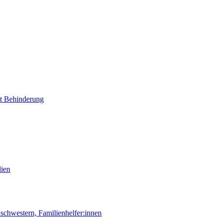
it Behinderung
lien
chwestern, Familienhelfer:innen