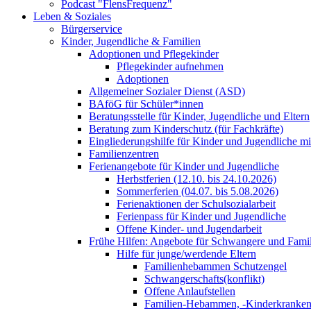
Podcast "FlensFrequenz"
Leben & Soziales
Bürgerservice
Kinder, Jugendliche & Familien
Adoptionen und Pflegekinder
Pflegekinder aufnehmen
Adoptionen
Allgemeiner Sozialer Dienst (ASD)
BAföG für Schüler*innen
Beratungsstelle für Kinder, Jugendliche und Eltern
Beratung zum Kinderschutz (für Fachkräfte)
Eingliederungshilfe für Kinder und Jugendliche m
Familienzentren
Ferienangebote für Kinder und Jugendliche
Herbstferien (12.10. bis 24.10.2026)
Sommerferien (04.07. bis 5.08.2026)
Ferienaktionen der Schulsozialarbeit
Ferienpass für Kinder und Jugendliche
Offene Kinder- und Jugendarbeit
Frühe Hilfen: Angebote für Schwangere und Fami
Hilfe für junge/werdende Eltern
Familienhebammen Schutzengel
Schwangerschafts(konflikt)
Offene Anlaufstellen
Familien-Hebammen, -Kinderkrankens