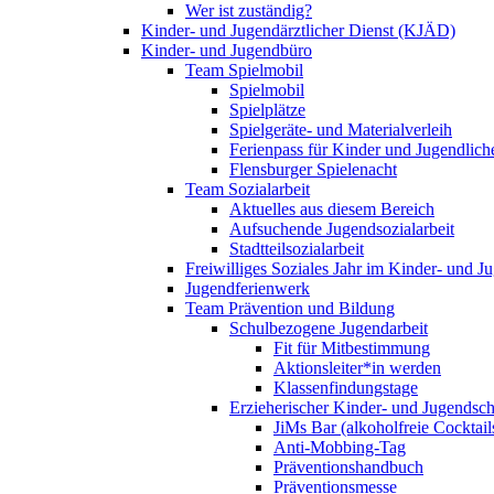
Wer ist zuständig?
Kinder- und Jugendärztlicher Dienst (KJÄD)
Kinder- und Jugendbüro
Team Spielmobil
Spielmobil
Spielplätze
Spielgeräte- und Materialverleih
Ferienpass für Kinder und Jugendlich
Flensburger Spielenacht
Team Sozialarbeit
Aktuelles aus diesem Bereich
Aufsuchende Jugendsozialarbeit
Stadtteilsozialarbeit
Freiwilliges Soziales Jahr im Kinder- und 
Jugendferienwerk
Team Prävention und Bildung
Schulbezogene Jugendarbeit
Fit für Mitbestimmung
Aktionsleiter*in werden
Klassenfindungstage
Erzieherischer Kinder- und Jugendsch
JiMs Bar (alkoholfreie Cocktail
Anti-Mobbing-Tag
Präventionshandbuch
Präventionsmesse