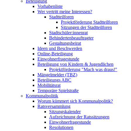
Beteiligung
Vorhabenliste
Wer vertritt meine Interessen?
Stadtteilforen
Projektförderung Stadtteilforen
Sitzungen der Stadtteilforen
Stadtschüler:innenrat
Behindertenbeauftragter
Gestaltungsbeirat
Ideen und Beschwerden
Online-Beteiligung
Einwohnerfragestunde
Beteiligung von Kindern & Jugendlichen
Projektförderung "Mach was draus!"
Mängelmelder (TBZ)
Beteiligungs ABC
Mobilitätsrat
Temporäre Spielstraße
Kommunalpolitik
Worum kümmert sich Kommunalpolitik?
Ratsversammlung
Sitzungskalender
Aufzeichnung der Ratssitzungen
Einwohnerfragestunde
Resolutionen