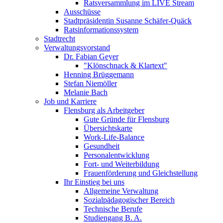
Ratsversammlung im LIVE Stream
Ausschüsse
Stadtpräsidentin Susanne Schäfer-Quäck
Ratsinformationssystem
Stadtrecht
Verwaltungsvorstand
Dr. Fabian Geyer
"Klönschnack & Klartext"
Henning Brüggemann
Stefan Niemöller
Melanie Bach
Job und Karriere
Flensburg als Arbeitgeber
Gute Gründe für Flensburg
Übersichtskarte
Work-Life-Balance
Gesundheit
Personalentwicklung
Fort- und Weiterbildung
Frauenförderung und Gleichstellung
Ihr Einstieg bei uns
Allgemeine Verwaltung
Sozialpädagogischer Bereich
Technische Berufe
Studiengang B. A.