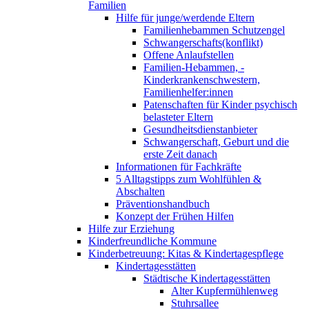
Familien
Hilfe für junge/werdende Eltern
Familienhebammen Schutzengel
Schwangerschafts(konflikt)
Offene Anlaufstellen
Familien-Hebammen, -
Kinderkrankenschwestern,
Familienhelfer:innen
Patenschaften für Kinder psychisch
belasteter Eltern
Gesundheitsdienstanbieter
Schwangerschaft, Geburt und die
erste Zeit danach
Informationen für Fachkräfte
5 Alltagstipps zum Wohlfühlen &
Abschalten
Präventionshandbuch
Konzept der Frühen Hilfen
Hilfe zur Erziehung
Kinderfreundliche Kommune
Kinderbetreuung: Kitas & Kindertagespflege
Kindertagesstätten
Städtische Kindertagesstätten
Alter Kupfermühlenweg
Stuhrsallee