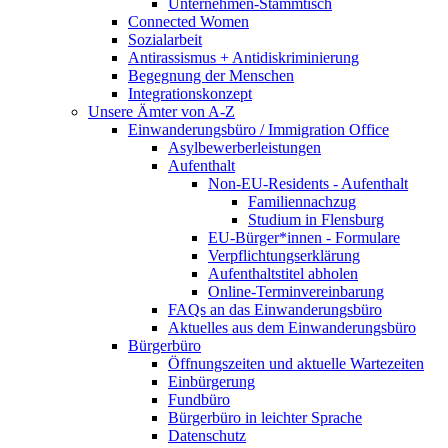
Unternehmen-Stammtisch
Connected Women
Sozialarbeit
Antirassismus + Antidiskriminierung
Begegnung der Menschen
Integrationskonzept
Unsere Ämter von A-Z
Einwanderungsbüro / Immigration Office
Asylbewerberleistungen
Aufenthalt
Non-EU-Residents - Aufenthalt
Familiennachzug
Studium in Flensburg
EU-Bürger*innen - Formulare
Verpflichtungserklärung
Aufenthaltstitel abholen
Online-Terminvereinbarung
FAQs an das Einwanderungsbüro
Aktuelles aus dem Einwanderungsbüro
Bürgerbüro
Öffnungszeiten und aktuelle Wartezeiten
Einbürgerung
Fundbüro
Bürgerbüro in leichter Sprache
Datenschutz