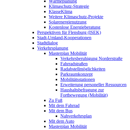
Wärmeplanung
Klimaschutz-Strategie
KlasseKlima
Weitere Klimaschutz-Projekte
Solarenergienutzung
Kostenlose Energieberatung
Perspektiven für Flensburg (ISEK)
Stadt-Umland-Kooperationen
Stadtdialog
Verkehrsplanung
Masterplan Mobilität
Verkehrsberuhigung Norderstraße
Fahrradstraßen
Radabstellmöglichkeiten
Parkraumkonzept
Mobilitätsstationen
Erweiterung personeller Ressourcen
Haushaltsbefragung zur
Fortbewegung (Mobilität)
Zu Fuß
Mit dem Fahrrad
Mit dem Bus
Nahverkehrsplan
Mit dem Auto
Masterplan Mobilität