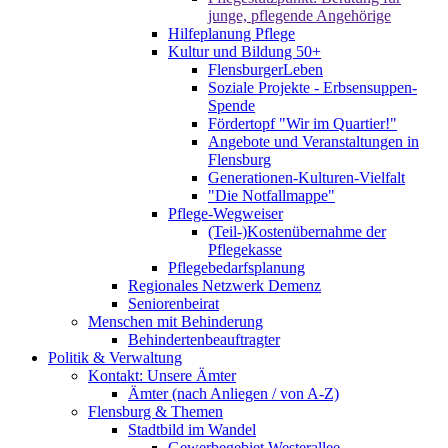
junge, pflegende Angehörige
Hilfeplanung Pflege
Kultur und Bildung 50+
FlensburgerLeben
Soziale Projekte - Erbsensuppen-
Spende
Fördertopf "Wir im Quartier!"
Angebote und Veranstaltungen in
Flensburg
Generationen-Kulturen-Vielfalt
"Die Notfallmappe"
Pflege-Wegweiser
(Teil-)Kostenübernahme der
Pflegekasse
Pflegebedarfsplanung
Regionales Netzwerk Demenz
Seniorenbeirat
Menschen mit Behinderung
Behindertenbeauftragter
Politik & Verwaltung
Kontakt: Unsere Ämter
Ämter (nach Anliegen / von A-Z)
Flensburg & Themen
Stadtbild im Wandel
Gewerbegebiet Westerallee