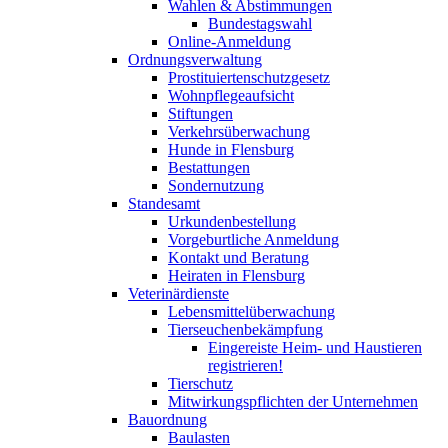
Wahlen & Abstimmungen
Bundestagswahl
Online-Anmeldung
Ordnungsverwaltung
Prostituiertenschutzgesetz
Wohnpflegeaufsicht
Stiftungen
Verkehrsüberwachung
Hunde in Flensburg
Bestattungen
Sondernutzung
Standesamt
Urkundenbestellung
Vorgeburtliche Anmeldung
Kontakt und Beratung
Heiraten in Flensburg
Veterinärdienste
Lebensmittelüberwachung
Tierseuchenbekämpfung
Eingereiste Heim- und Haustieren
registrieren!
Tierschutz
Mitwirkungspflichten der Unternehmen
Bauordnung
Baulasten