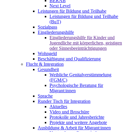
BERAB
Next Level
Leistungen für Bildung und Teilhabe
Leistungen für Bildung und Teilhabe
(BuT)
Sozialpass
Eingliederungshilfe
Eingliederungshilfe für Kinder und
Jugendliche mit körperlichen, geistigen
oder Sinnesbeeinträchtigungen
Wohngeld
Beschäftigung und Qualifizierung
Flucht & Integration
Gesundheit
Weibliche Genitalverstümmelung
(FGM/C)
Psychologische Beratung für
Migrant:innen
Sprache
Runder Tisch für Integration
Aktuelles
Video und Broschüre
Protokolle und Jahresberichte
Projekte und weitere Angebote
Ausbildung & Arbeit für Migrant:innen