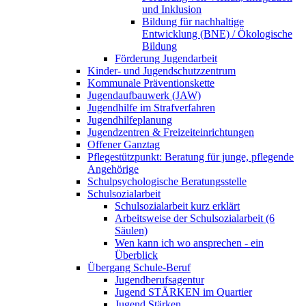
und Inklusion
Bildung für nachhaltige
Entwicklung (BNE) / Ökologische
Bildung
Förderung Jugendarbeit
Kinder- und Jugendschutzzentrum
Kommunale Präventionskette
Jugendaufbauwerk (JAW)
Jugendhilfe im Strafverfahren
Jugendhilfeplanung
Jugendzentren & Freizeiteinrichtungen
Offener Ganztag
Pflegestützpunkt: Beratung für junge, pflegende
Angehörige
Schulpsychologische Beratungsstelle
Schulsozialarbeit
Schulsozialarbeit kurz erklärt
Arbeitsweise der Schulsozialarbeit (6
Säulen)
Wen kann ich wo ansprechen - ein
Überblick
Übergang Schule-Beruf
Jugendberufsagentur
Jugend STÄRKEN im Quartier
Jugend Stärken