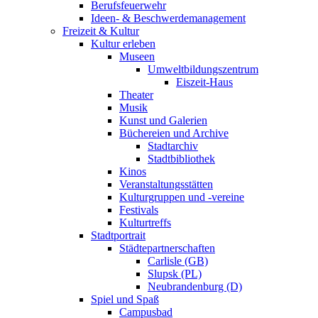
Berufsfeuerwehr
Ideen- & Beschwerdemanagement
Freizeit & Kultur
Kultur erleben
Museen
Umweltbildungszentrum
Eiszeit-Haus
Theater
Musik
Kunst und Galerien
Büchereien und Archive
Stadtarchiv
Stadtbibliothek
Kinos
Veranstaltungsstätten
Kulturgruppen und -vereine
Festivals
Kulturtreffs
Stadtportrait
Städtepartnerschaften
Carlisle (GB)
Slupsk (PL)
Neubrandenburg (D)
Spiel und Spaß
Campusbad