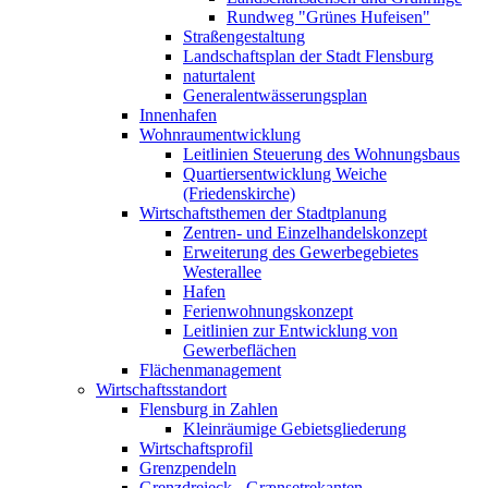
Rundweg "Grünes Hufeisen"
Straßengestaltung
Landschaftsplan der Stadt Flensburg
naturtalent
Generalentwässerungsplan
Innenhafen
Wohnraumentwicklung
Leitlinien Steuerung des Wohnungsbaus
Quartiersentwicklung Weiche
(Friedenskirche)
Wirtschaftsthemen der Stadtplanung
Zentren- und Einzelhandelskonzept
Erweiterung des Gewerbegebietes
Westerallee
Hafen
Ferienwohnungskonzept
Leitlinien zur Entwicklung von
Gewerbeflächen
Flächenmanagement
Wirtschaftsstandort
Flensburg in Zahlen
Kleinräumige Gebietsgliederung
Wirtschaftsprofil
Grenzpendeln
Grenzdreieck - Grænsetrekanten