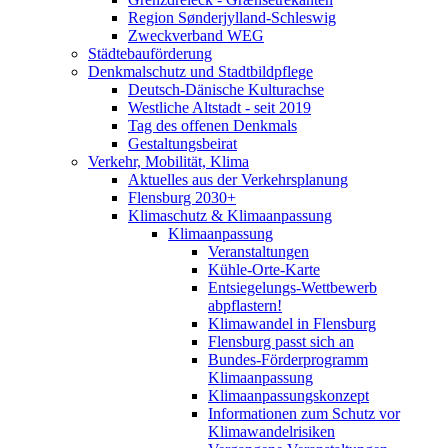
Region Sønderjylland-Schleswig
Zweckverband WEG
Städtebauförderung
Denkmalschutz und Stadtbildpflege
Deutsch-Dänische Kulturachse
Westliche Altstadt - seit 2019
Tag des offenen Denkmals
Gestaltungsbeirat
Verkehr, Mobilität, Klima
Aktuelles aus der Verkehrsplanung
Flensburg 2030+
Klimaschutz & Klimaanpassung
Klimaanpassung
Veranstaltungen
Kühle-Orte-Karte
Entsiegelungs-Wettbewerb
abpflastern!
Klimawandel in Flensburg
Flensburg passt sich an
Bundes-Förderprogramm
Klimaanpassung
Klimaanpassungskonzept
Informationen zum Schutz vor
Klimawandelrisiken