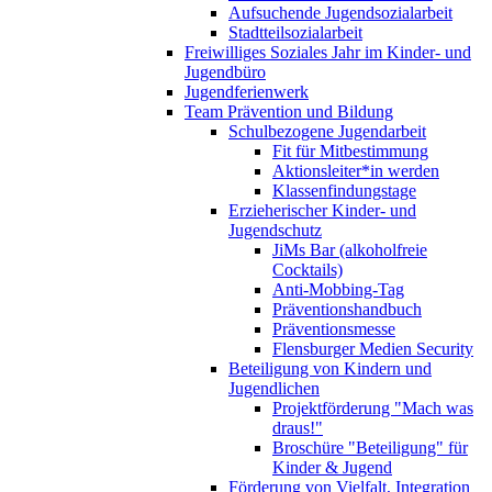
Aufsuchende Jugendsozialarbeit
Stadtteilsozialarbeit
Freiwilliges Soziales Jahr im Kinder- und
Jugendbüro
Jugendferienwerk
Team Prävention und Bildung
Schulbezogene Jugendarbeit
Fit für Mitbestimmung
Aktionsleiter*in werden
Klassenfindungstage
Erzieherischer Kinder- und
Jugendschutz
JiMs Bar (alkoholfreie
Cocktails)
Anti-Mobbing-Tag
Präventionshandbuch
Präventionsmesse
Flensburger Medien Security
Beteiligung von Kindern und
Jugendlichen
Projektförderung "Mach was
draus!"
Broschüre "Beteiligung" für
Kinder & Jugend
Förderung von Vielfalt, Integration