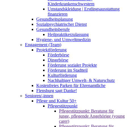
Kinderkrankenschwestern
Umstandskleidung | Erstlingsausstattung
finanzieren
Gesundheitsplanung
Sozialpsychiatrischer Dienst
Gesundheitsberufe
Heilpraktikerzulassung
Hygiene- und Umweltmedizin
Engagement (Team)
Projektförderung
Förderbörse
Dingebörse
Förderung sozialer Projekte
Förderung im Stadtteil
Kulturförderung
Nachhaltiger Umwelt- & Naturschutz
Kostenfreies Parken für Ehrenamtliche
Flensburg sagt Danke!
Senioren/-innen
Pflege und Kultur 50+
Pflegestützpunkt
Pflegestützpunkt: Beratung für
junge, pflegende Angehörige (young
carer)
Pflegestützpunkt: Beratung für