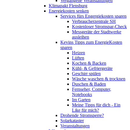
Vergangene Veranstaltungen
Klimapakt Flensburg
Energiekosten senken
Services fürs Engergiekosten sparen
Verbraucherzentrale SH
Kostenloser Stromspar-Check
Messgeräte der Stadtwerke
ausleihen
Kevins Tipps zum EnergieKosten
sparen
Heizen
Lüften
Kochen & Backen
Kühl- & Gefriergeräte
Geschirr spülen
Wäsche waschen & trocknen
Duschen & Baden
Fernseher, Computer,
Notebooks
Im Garten
Meine Tipps für dich - Ein
Like für mich?
Drohende Stromsperre?
Solarkataster
Veranstaltungen