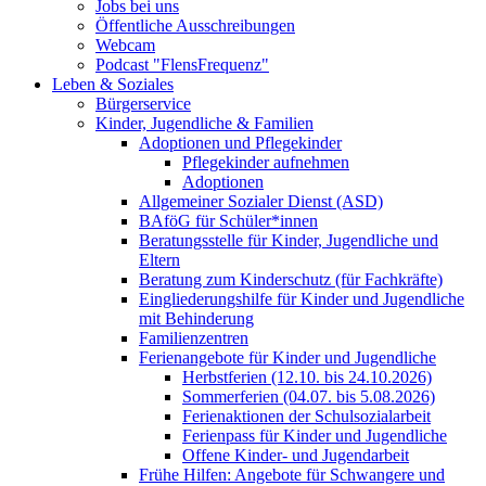
Jobs bei uns
Öffentliche Ausschreibungen
Webcam
Podcast "FlensFrequenz"
Leben & Soziales
Bürgerservice
Kinder, Jugendliche & Familien
Adoptionen und Pflegekinder
Pflegekinder aufnehmen
Adoptionen
Allgemeiner Sozialer Dienst (ASD)
BAföG für Schüler*innen
Beratungsstelle für Kinder, Jugendliche und
Eltern
Beratung zum Kinderschutz (für Fachkräfte)
Eingliederungshilfe für Kinder und Jugendliche
mit Behinderung
Familienzentren
Ferienangebote für Kinder und Jugendliche
Herbstferien (12.10. bis 24.10.2026)
Sommerferien (04.07. bis 5.08.2026)
Ferienaktionen der Schulsozialarbeit
Ferienpass für Kinder und Jugendliche
Offene Kinder- und Jugendarbeit
Frühe Hilfen: Angebote für Schwangere und