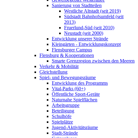
Sanierung von Stadtteilen
Westliche Altstadt (seit 2019)
Südstadt Bahnhofsumfeld (seit
2013)
Fruerlund-Süd (seit 2010)
Neustadt (seit 2000)
Entwicklung unserer Strände
Kleingärten - Entwicklungskonzept
Flensburger Campus
Flensburg & Kooperationen
Smarte Grenzregion zwischen den Meeren
Verkehr & Mobilität
Gleichstellung
Spiel- und Bewegungsräume
Entwicklung des Programms
Vital-Parks (60+)
Öffentliche Sport-Geräte
Naturnahe Spielflächen
Arbeitsgruppe
Beteiligung
Schulhöfe
Spielplätze
Jugend-Aktivitätsräume
Stadt-Strände