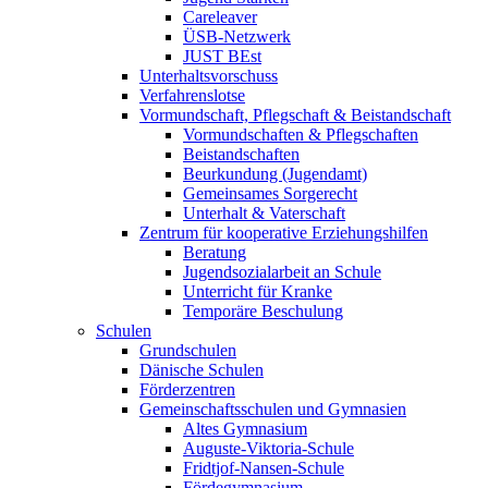
Careleaver
ÜSB-Netzwerk
JUST BEst
Unterhaltsvorschuss
Verfahrenslotse
Vormundschaft, Pflegschaft & Beistandschaft
Vormundschaften & Pflegschaften
Beistandschaften
Beurkundung (Jugendamt)
Gemeinsames Sorgerecht
Unterhalt & Vaterschaft
Zentrum für kooperative Erziehungshilfen
Beratung
Jugendsozialarbeit an Schule
Unterricht für Kranke
Temporäre Beschulung
Schulen
Grundschulen
Dänische Schulen
Förderzentren
Gemeinschaftsschulen und Gymnasien
Altes Gymnasium
Auguste-Viktoria-Schule
Fridtjof-Nansen-Schule
Fördegymnasium