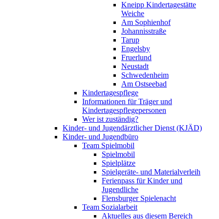
Kneipp Kindertagestätte
Weiche
Am Sophienhof
Johannisstraße
Tarup
Engelsby
Fruerlund
Neustadt
Schwedenheim
Am Ostseebad
Kindertagespflege
Informationen für Träger und
Kindertagespflegepersonen
Wer ist zuständig?
Kinder- und Jugendärztlicher Dienst (KJÄD)
Kinder- und Jugendbüro
Team Spielmobil
Spielmobil
Spielplätze
Spielgeräte- und Materialverleih
Ferienpass für Kinder und
Jugendliche
Flensburger Spielenacht
Team Sozialarbeit
Aktuelles aus diesem Bereich