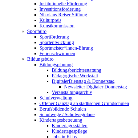
Institutionelle Förderung
Investitionsförderung
Nikolaus Reiser Stiftung
Kulturpreis
Kunstkommission
Sportbüro
Sportförderung
Sportentwicklung
Sportmeister*innen-Ehrung
Ferienschwimmen
Bildungsbüro
Bildungsplanung
Bildungsberichterstattung
Pädagogische Werkstatt
DigitalerDienstag & Donnerstag
Newsletter Digitaler Donnerstag
Veranstaltungsarchiv
Schulverwaltung
Offener Ganztag an städtischen Grundschulen
Berufsbildende Schulen
Schulwege / Schulwegpläne
Kindertagesbetreuung
Kindertagesstätten
Kindertagespflege
Jobs in Kitas