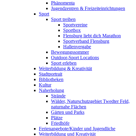
Phänomenta
Jugendzentren & Freizeiteinrichtungen
Sport
Sport treiben
Sportvereine
Sportbox
Flensburg liebt dich Marathon
Sportverband Flensburg
Hallenvergabe
Bewegungssommer
Outdoor-Sport Locations
Sport erleben
Weiterbildung & Kreativität
Stadtportrait
Bibliotheken
Kultur
Naherholung
Strände
Wälder, Naturschutzgebiet Twedter Feld,
naturnahe Flächen
Gärten und Parks
Plätze
Friedhöfe
Ferienangebote/Kinder und Jugendliche
Weiterbildung und Kreativität