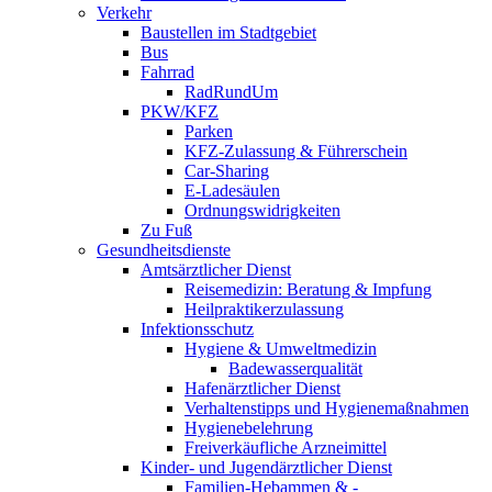
Verkehr
Baustellen im Stadtgebiet
Bus
Fahrrad
RadRundUm
PKW/KFZ
Parken
KFZ-Zulassung & Führerschein
Car-Sharing
E-Ladesäulen
Ordnungswidrigkeiten
Zu Fuß
Gesundheitsdienste
Amtsärztlicher Dienst
Reisemedizin: Beratung & Impfung
Heilpraktikerzulassung
Infektionsschutz
Hygiene & Umweltmedizin
Badewasserqualität
Hafenärztlicher Dienst
Verhaltenstipps und Hygienemaßnahmen
Hygienebelehrung
Freiverkäufliche Arzneimittel
Kinder- und Jugendärztlicher Dienst
Familien-Hebammen & -