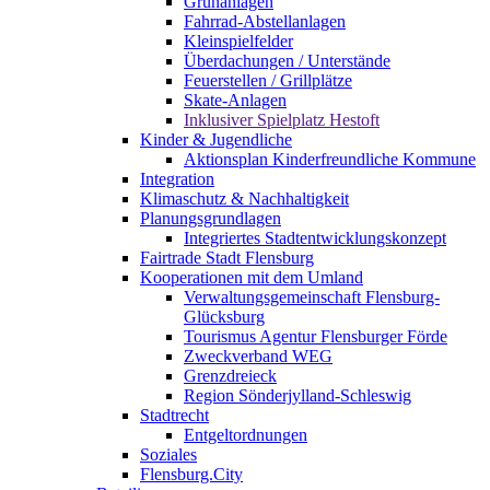
Grünanlagen
Fahrrad-Abstellanlagen
Kleinspielfelder
Überdachungen / Unterstände
Feuerstellen / Grillplätze
Skate-Anlagen
Inklusiver Spielplatz Hestoft
Kinder & Jugendliche
Aktionsplan Kinderfreundliche Kommune
Integration
Klimaschutz & Nachhaltigkeit
Planungsgrundlagen
Integriertes Stadtentwicklungskonzept
Fairtrade Stadt Flensburg
Kooperationen mit dem Umland
Verwaltungsgemeinschaft Flensburg-
Glücksburg
Tourismus Agentur Flensburger Förde
Zweckverband WEG
Grenzdreieck
Region Sönderjylland-Schleswig
Stadtrecht
Entgeltordnungen
Soziales
Flensburg.City