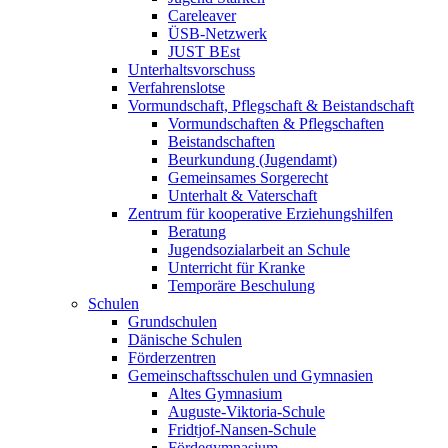
Careleaver
ÜSB-Netzwerk
JUST BEst
Unterhaltsvorschuss
Verfahrenslotse
Vormundschaft, Pflegschaft & Beistandschaft
Vormundschaften & Pflegschaften
Beistandschaften
Beurkundung (Jugendamt)
Gemeinsames Sorgerecht
Unterhalt & Vaterschaft
Zentrum für kooperative Erziehungshilfen
Beratung
Jugendsozialarbeit an Schule
Unterricht für Kranke
Temporäre Beschulung
Schulen
Grundschulen
Dänische Schulen
Förderzentren
Gemeinschaftsschulen und Gymnasien
Altes Gymnasium
Auguste-Viktoria-Schule
Fridtjof-Nansen-Schule
Fördegymnasium