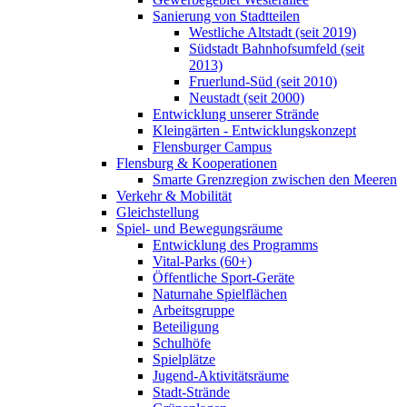
Sanierung von Stadtteilen
Westliche Altstadt (seit 2019)
Südstadt Bahnhofsumfeld (seit
2013)
Fruerlund-Süd (seit 2010)
Neustadt (seit 2000)
Entwicklung unserer Strände
Kleingärten - Entwicklungskonzept
Flensburger Campus
Flensburg & Kooperationen
Smarte Grenzregion zwischen den Meeren
Verkehr & Mobilität
Gleichstellung
Spiel- und Bewegungsräume
Entwicklung des Programms
Vital-Parks (60+)
Öffentliche Sport-Geräte
Naturnahe Spielflächen
Arbeitsgruppe
Beteiligung
Schulhöfe
Spielplätze
Jugend-Aktivitätsräume
Stadt-Strände