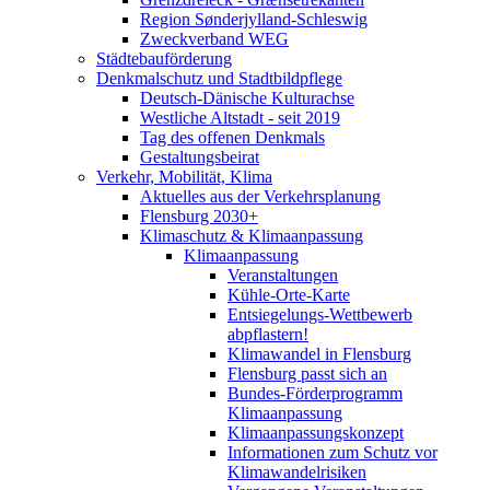
Region Sønderjylland-Schleswig
Zweckverband WEG
Städtebauförderung
Denkmalschutz und Stadtbildpflege
Deutsch-Dänische Kulturachse
Westliche Altstadt - seit 2019
Tag des offenen Denkmals
Gestaltungsbeirat
Verkehr, Mobilität, Klima
Aktuelles aus der Verkehrsplanung
Flensburg 2030+
Klimaschutz & Klimaanpassung
Klimaanpassung
Veranstaltungen
Kühle-Orte-Karte
Entsiegelungs-Wettbewerb
abpflastern!
Klimawandel in Flensburg
Flensburg passt sich an
Bundes-Förderprogramm
Klimaanpassung
Klimaanpassungskonzept
Informationen zum Schutz vor
Klimawandelrisiken