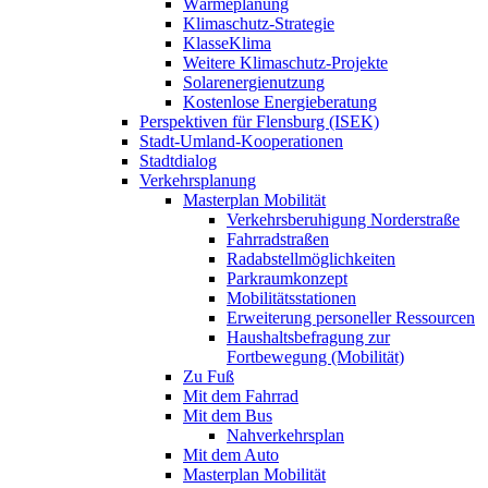
Wärmeplanung
Klimaschutz-Strategie
KlasseKlima
Weitere Klimaschutz-Projekte
Solarenergienutzung
Kostenlose Energieberatung
Perspektiven für Flensburg (ISEK)
Stadt-Umland-Kooperationen
Stadtdialog
Verkehrsplanung
Masterplan Mobilität
Verkehrsberuhigung Norderstraße
Fahrradstraßen
Radabstellmöglichkeiten
Parkraumkonzept
Mobilitätsstationen
Erweiterung personeller Ressourcen
Haushaltsbefragung zur
Fortbewegung (Mobilität)
Zu Fuß
Mit dem Fahrrad
Mit dem Bus
Nahverkehrsplan
Mit dem Auto
Masterplan Mobilität