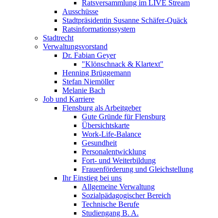
Ratsversammlung im LIVE Stream
Ausschüsse
Stadtpräsidentin Susanne Schäfer-Quäck
Ratsinformationssystem
Stadtrecht
Verwaltungsvorstand
Dr. Fabian Geyer
"Klönschnack & Klartext"
Henning Brüggemann
Stefan Niemöller
Melanie Bach
Job und Karriere
Flensburg als Arbeitgeber
Gute Gründe für Flensburg
Übersichtskarte
Work-Life-Balance
Gesundheit
Personalentwicklung
Fort- und Weiterbildung
Frauenförderung und Gleichstellung
Ihr Einstieg bei uns
Allgemeine Verwaltung
Sozialpädagogischer Bereich
Technische Berufe
Studiengang B. A.