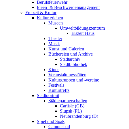
Berufsfeuerwehr
Ideen- & Beschwerdemanagement
Freizeit & Kultur
Kultur erleben
Museen
Umweltbildungszentrum
Eiszeit-Haus
Theater
Musik
Kunst und Galerien
Büchereien und Archive
Stadtarchiv
Stadtbibliothek
Kinos
Veranstaltungsstätten
Kulturgruppen und -vereine
Festivals
Kulturtreffs
Stadtportrait
Städtepartnerschaften
Carlisle (GB)
Slupsk (PL)
Neubrandenburg (D)
Spiel und Spaß
Campusbad