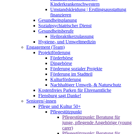
Kinderkrankenschwestern
Umstandskleidung | Erstlingsausstattung
finanzieren
Gesundheitsplanung
Sozialpsychiatrischer Dienst
Gesundheitsberufe
Heilpraktikerzulassung
Hygiene- und Umweltmedizin
Engagement (Team)
Projektförderung
Förderbörse
Dingebörse
Förderung sozialer Projekte
Förderung im Stadtteil
Kulturförderung
Nachhaltiger Umwelt- & Naturschutz
Kostenfreies Parken für Ehrenamtliche
Flensburg sagt Danke!
Senioren/-innen
Pflege und Kultur 50+
Pflegestützpunkt
Pflegestützpunkt: Beratung für
junge, pflegende Angehörige (young
carer)
Pflegestützpunkt: Beratung für