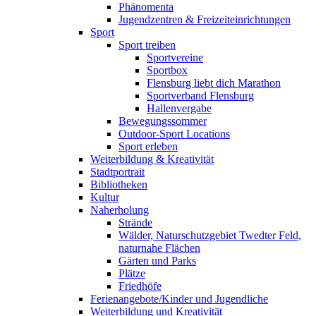
Phänomenta
Jugendzentren & Freizeiteinrichtungen
Sport
Sport treiben
Sportvereine
Sportbox
Flensburg liebt dich Marathon
Sportverband Flensburg
Hallenvergabe
Bewegungssommer
Outdoor-Sport Locations
Sport erleben
Weiterbildung & Kreativität
Stadtportrait
Bibliotheken
Kultur
Naherholung
Strände
Wälder, Naturschutzgebiet Twedter Feld,
naturnahe Flächen
Gärten und Parks
Plätze
Friedhöfe
Ferienangebote/Kinder und Jugendliche
Weiterbildung und Kreativität