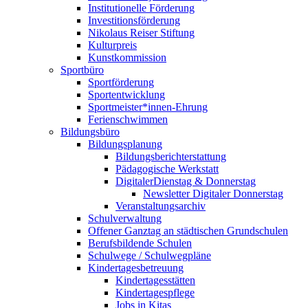
Institutionelle Förderung
Investitionsförderung
Nikolaus Reiser Stiftung
Kulturpreis
Kunstkommission
Sportbüro
Sportförderung
Sportentwicklung
Sportmeister*innen-Ehrung
Ferienschwimmen
Bildungsbüro
Bildungsplanung
Bildungsberichterstattung
Pädagogische Werkstatt
DigitalerDienstag & Donnerstag
Newsletter Digitaler Donnerstag
Veranstaltungsarchiv
Schulverwaltung
Offener Ganztag an städtischen Grundschulen
Berufsbildende Schulen
Schulwege / Schulwegpläne
Kindertagesbetreuung
Kindertagesstätten
Kindertagespflege
Jobs in Kitas