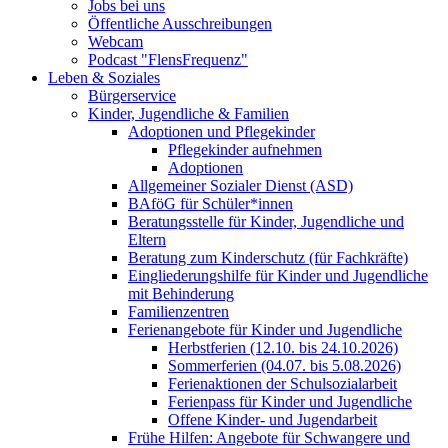
Jobs bei uns
Öffentliche Ausschreibungen
Webcam
Podcast "FlensFrequenz"
Leben & Soziales
Bürgerservice
Kinder, Jugendliche & Familien
Adoptionen und Pflegekinder
Pflegekinder aufnehmen
Adoptionen
Allgemeiner Sozialer Dienst (ASD)
BAföG für Schüler*innen
Beratungsstelle für Kinder, Jugendliche und
Eltern
Beratung zum Kinderschutz (für Fachkräfte)
Eingliederungshilfe für Kinder und Jugendliche
mit Behinderung
Familienzentren
Ferienangebote für Kinder und Jugendliche
Herbstferien (12.10. bis 24.10.2026)
Sommerferien (04.07. bis 5.08.2026)
Ferienaktionen der Schulsozialarbeit
Ferienpass für Kinder und Jugendliche
Offene Kinder- und Jugendarbeit
Frühe Hilfen: Angebote für Schwangere und