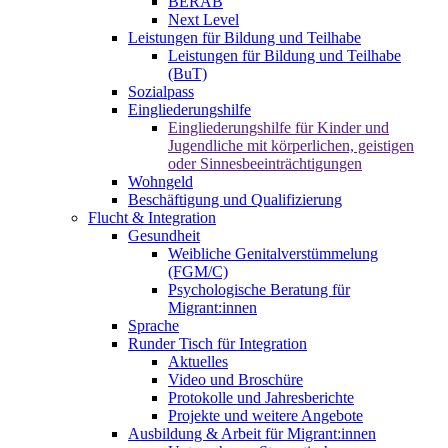
BERAB
Next Level
Leistungen für Bildung und Teilhabe
Leistungen für Bildung und Teilhabe
(BuT)
Sozialpass
Eingliederungshilfe
Eingliederungshilfe für Kinder und
Jugendliche mit körperlichen, geistigen
oder Sinnesbeeinträchtigungen
Wohngeld
Beschäftigung und Qualifizierung
Flucht & Integration
Gesundheit
Weibliche Genitalverstümmelung
(FGM/C)
Psychologische Beratung für
Migrant:innen
Sprache
Runder Tisch für Integration
Aktuelles
Video und Broschüre
Protokolle und Jahresberichte
Projekte und weitere Angebote
Ausbildung & Arbeit für Migrant:innen