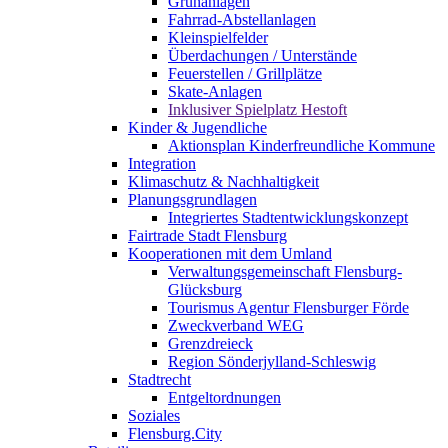
Grünanlagen
Fahrrad-Abstellanlagen
Kleinspielfelder
Überdachungen / Unterstände
Feuerstellen / Grillplätze
Skate-Anlagen
Inklusiver Spielplatz Hestoft
Kinder & Jugendliche
Aktionsplan Kinderfreundliche Kommune
Integration
Klimaschutz & Nachhaltigkeit
Planungsgrundlagen
Integriertes Stadtentwicklungskonzept
Fairtrade Stadt Flensburg
Kooperationen mit dem Umland
Verwaltungsgemeinschaft Flensburg-
Glücksburg
Tourismus Agentur Flensburger Förde
Zweckverband WEG
Grenzdreieck
Region Sönderjylland-Schleswig
Stadtrecht
Entgeltordnungen
Soziales
Flensburg.City