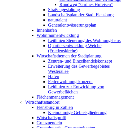
Rundweg "Grünes Hufeisen"
Straßengestaltung
Landschaftsplan der Stadt Flensburg
naturtalent
Generalentwässerungsplan
Innenhafen
Wohnraumentwicklung
Leitlinien Steuerung des Wohnungsbaus
Quartiersentwicklung Weiche
(Friedenskirche)
Wirtschaftsthemen der Stadtplanung
Zentren- und Einzelhandelskonzept
Erweiterung des Gewerbegebietes
Westerallee
Hafen
Ferienwohnungskonzept
Leitlinien zur Entwicklung von
Gewerbeflächen
Flächenmanagement
Wirtschaftsstandort
Flensburg in Zahlen
Kleinräumige Gebietsgliederung
Wirtschaftsprofil
Grenzpendeln
Grenzdreieck - Grænsetrekanten