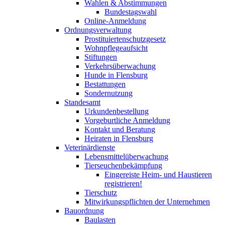
Wahlen & Abstimmungen
Bundestagswahl
Online-Anmeldung
Ordnungsverwaltung
Prostituiertenschutzgesetz
Wohnpflegeaufsicht
Stiftungen
Verkehrsüberwachung
Hunde in Flensburg
Bestattungen
Sondernutzung
Standesamt
Urkundenbestellung
Vorgeburtliche Anmeldung
Kontakt und Beratung
Heiraten in Flensburg
Veterinärdienste
Lebensmittelüberwachung
Tierseuchenbekämpfung
Eingereiste Heim- und Haustieren
registrieren!
Tierschutz
Mitwirkungspflichten der Unternehmen
Bauordnung
Baulasten