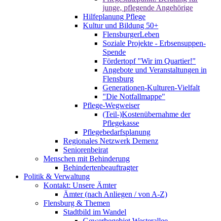
junge, pflegende Angehörige
Hilfeplanung Pflege
Kultur und Bildung 50+
FlensburgerLeben
Soziale Projekte - Erbsensuppen-
Spende
Fördertopf "Wir im Quartier!"
Angebote und Veranstaltungen in
Flensburg
Generationen-Kulturen-Vielfalt
"Die Notfallmappe"
Pflege-Wegweiser
(Teil-)Kostenübernahme der
Pflegekasse
Pflegebedarfsplanung
Regionales Netzwerk Demenz
Seniorenbeirat
Menschen mit Behinderung
Behindertenbeauftragter
Politik & Verwaltung
Kontakt: Unsere Ämter
Ämter (nach Anliegen / von A-Z)
Flensburg & Themen
Stadtbild im Wandel
Gewerbegebiet Westerallee