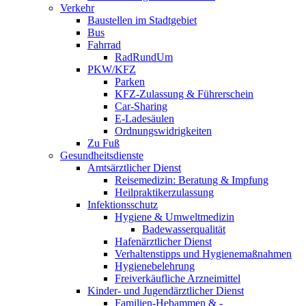
Verkehr
Baustellen im Stadtgebiet
Bus
Fahrrad
RadRundUm
PKW/KFZ
Parken
KFZ-Zulassung & Führerschein
Car-Sharing
E-Ladesäulen
Ordnungswidrigkeiten
Zu Fuß
Gesundheitsdienste
Amtsärztlicher Dienst
Reisemedizin: Beratung & Impfung
Heilpraktikerzulassung
Infektionsschutz
Hygiene & Umweltmedizin
Badewasserqualität
Hafenärztlicher Dienst
Verhaltenstipps und Hygienemaßnahmen
Hygienebelehrung
Freiverkäufliche Arzneimittel
Kinder- und Jugendärztlicher Dienst
Familien-Hebammen & -