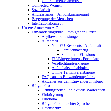
Unternehmen-Stammtisch
Connected Women
Sozialarbeit
Antirassismus + Antidiskriminierung
Begegnung der Menschen
Integrationskonzept
Unsere Ämter von A-Z
Einwanderungsbüro / Immigration Office
Asylbewerberleistungen
Aufenthalt
Non-EU-Residents - Aufenthalt
Familiennachzug
Studium in Flensburg
EU-Bürger*innen - Formulare
Verpflichtungserklärung
Aufenthaltstitel abholen
Online-Terminvereinbarung
FAQs an das Einwanderungsbüro
Aktuelles aus dem Einwanderungsbüro
Bürgerbüro
Öffnungszeiten und aktuelle Wartezeiten
Einbürgerung
Fundbüro
Bürgerbüro in leichter Sprache
Datenschutz