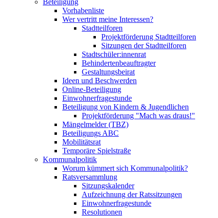
Beteiligung
Vorhabenliste
Wer vertritt meine Interessen?
Stadtteilforen
Projektförderung Stadtteilforen
Sitzungen der Stadtteilforen
Stadtschüler:innenrat
Behindertenbeauftragter
Gestaltungsbeirat
Ideen und Beschwerden
Online-Beteiligung
Einwohnerfragestunde
Beteiligung von Kindern & Jugendlichen
Projektförderung "Mach was draus!"
Mängelmelder (TBZ)
Beteiligungs ABC
Mobilitätsrat
Temporäre Spielstraße
Kommunalpolitik
Worum kümmert sich Kommunalpolitik?
Ratsversammlung
Sitzungskalender
Aufzeichnung der Ratssitzungen
Einwohnerfragestunde
Resolutionen