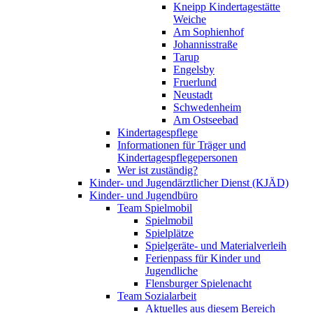
Kneipp Kindertagestätte
Weiche
Am Sophienhof
Johannisstraße
Tarup
Engelsby
Fruerlund
Neustadt
Schwedenheim
Am Ostseebad
Kindertagespflege
Informationen für Träger und
Kindertagespflegepersonen
Wer ist zuständig?
Kinder- und Jugendärztlicher Dienst (KJÄD)
Kinder- und Jugendbüro
Team Spielmobil
Spielmobil
Spielplätze
Spielgeräte- und Materialverleih
Ferienpass für Kinder und
Jugendliche
Flensburger Spielenacht
Team Sozialarbeit
Aktuelles aus diesem Bereich