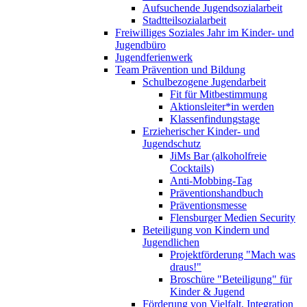
Aufsuchende Jugendsozialarbeit
Stadtteilsozialarbeit
Freiwilliges Soziales Jahr im Kinder- und
Jugendbüro
Jugendferienwerk
Team Prävention und Bildung
Schulbezogene Jugendarbeit
Fit für Mitbestimmung
Aktionsleiter*in werden
Klassenfindungstage
Erzieherischer Kinder- und
Jugendschutz
JiMs Bar (alkoholfreie
Cocktails)
Anti-Mobbing-Tag
Präventionshandbuch
Präventionsmesse
Flensburger Medien Security
Beteiligung von Kindern und
Jugendlichen
Projektförderung "Mach was
draus!"
Broschüre "Beteiligung" für
Kinder & Jugend
Förderung von Vielfalt, Integration