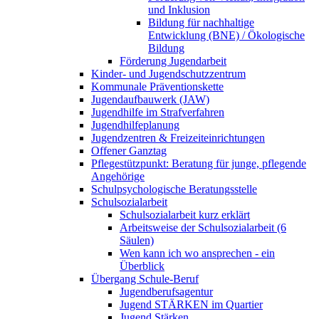
und Inklusion
Bildung für nachhaltige
Entwicklung (BNE) / Ökologische
Bildung
Förderung Jugendarbeit
Kinder- und Jugendschutzzentrum
Kommunale Präventionskette
Jugendaufbauwerk (JAW)
Jugendhilfe im Strafverfahren
Jugendhilfeplanung
Jugendzentren & Freizeiteinrichtungen
Offener Ganztag
Pflegestützpunkt: Beratung für junge, pflegende
Angehörige
Schulpsychologische Beratungsstelle
Schulsozialarbeit
Schulsozialarbeit kurz erklärt
Arbeitsweise der Schulsozialarbeit (6
Säulen)
Wen kann ich wo ansprechen - ein
Überblick
Übergang Schule-Beruf
Jugendberufsagentur
Jugend STÄRKEN im Quartier
Jugend Stärken