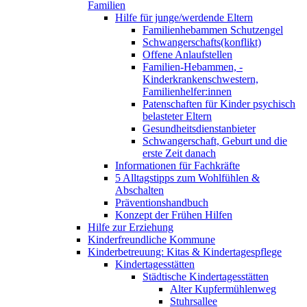
Familien
Hilfe für junge/werdende Eltern
Familienhebammen Schutzengel
Schwangerschafts(konflikt)
Offene Anlaufstellen
Familien-Hebammen, -
Kinderkrankenschwestern,
Familienhelfer:innen
Patenschaften für Kinder psychisch
belasteter Eltern
Gesundheitsdienstanbieter
Schwangerschaft, Geburt und die
erste Zeit danach
Informationen für Fachkräfte
5 Alltagstipps zum Wohlfühlen &
Abschalten
Präventionshandbuch
Konzept der Frühen Hilfen
Hilfe zur Erziehung
Kinderfreundliche Kommune
Kinderbetreuung: Kitas & Kindertagespflege
Kindertagesstätten
Städtische Kindertagesstätten
Alter Kupfermühlenweg
Stuhrsallee