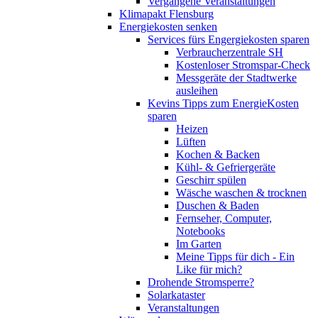
Vergangene Veranstaltungen
Klimapakt Flensburg
Energiekosten senken
Services fürs Engergiekosten sparen
Verbraucherzentrale SH
Kostenloser Stromspar-Check
Messgeräte der Stadtwerke
ausleihen
Kevins Tipps zum EnergieKosten
sparen
Heizen
Lüften
Kochen & Backen
Kühl- & Gefriergeräte
Geschirr spülen
Wäsche waschen & trocknen
Duschen & Baden
Fernseher, Computer,
Notebooks
Im Garten
Meine Tipps für dich - Ein
Like für mich?
Drohende Stromsperre?
Solarkataster
Veranstaltungen