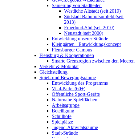
Sanierung von Stadtteilen
Westliche Altstadt (seit 2019)
Südstadt Bahnhofsumfeld (seit
2013)
Fruerlund-Süd (seit 2010)
Neustadt (seit 2000)
Entwicklung unserer Strände
Kleingärten - Entwicklungskonzept
Flensburger Campus
Flensburg & Kooperationen
Smarte Grenzregion zwischen den Meeren
Verkehr & Mobilität
Gleichstellung
Spiel- und Bewegungsräume
Entwicklung des Programms
Vital-Parks (60+)
Öffentliche Sport-Geräte
Naturnahe Spielflächen
Arbeitsgruppe
Beteiligung
Schulhöfe
Spielplätze
Jugend-Aktivitätsräume
Stadt-Strände