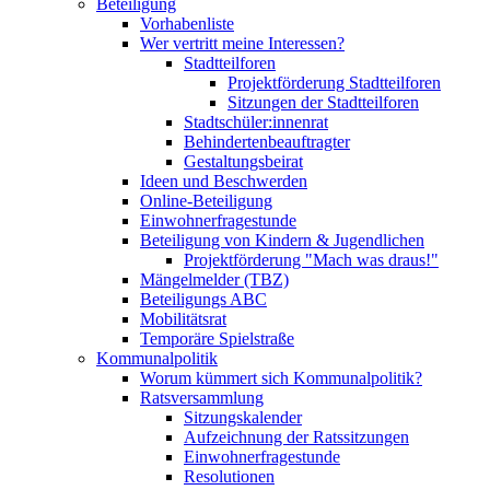
Beteiligung
Vorhabenliste
Wer vertritt meine Interessen?
Stadtteilforen
Projektförderung Stadtteilforen
Sitzungen der Stadtteilforen
Stadtschüler:innenrat
Behindertenbeauftragter
Gestaltungsbeirat
Ideen und Beschwerden
Online-Beteiligung
Einwohnerfragestunde
Beteiligung von Kindern & Jugendlichen
Projektförderung "Mach was draus!"
Mängelmelder (TBZ)
Beteiligungs ABC
Mobilitätsrat
Temporäre Spielstraße
Kommunalpolitik
Worum kümmert sich Kommunalpolitik?
Ratsversammlung
Sitzungskalender
Aufzeichnung der Ratssitzungen
Einwohnerfragestunde
Resolutionen