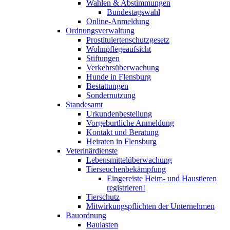
Wahlen & Abstimmungen
Bundestagswahl
Online-Anmeldung
Ordnungsverwaltung
Prostituiertenschutzgesetz
Wohnpflegeaufsicht
Stiftungen
Verkehrsüberwachung
Hunde in Flensburg
Bestattungen
Sondernutzung
Standesamt
Urkundenbestellung
Vorgeburtliche Anmeldung
Kontakt und Beratung
Heiraten in Flensburg
Veterinärdienste
Lebensmittelüberwachung
Tierseuchenbekämpfung
Eingereiste Heim- und Haustieren
registrieren!
Tierschutz
Mitwirkungspflichten der Unternehmen
Bauordnung
Baulasten