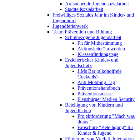
Aufsuchende Jugendsozialarbeit
Stadtteilsozialarbeit
Freiwilliges Soziales Jahr im Kinder- und
Jugendbüro
Jugendferienwerk
Team Prävention und Bildung
Schulbezogene Jugendarbeit
Fit für Mitbestimmung
Aktionsleiter*in werden
Klassenfindungstage
Erzieherischer Kinder- und
Jugendschutz
JiMs Bar (alkoholfreie
Cocktails)
Anti-Mobbing-Tag
Präventionshandbuch
Präventionsmesse
Flensburger Medien Security
Beteiligung von Kindern und
Jugendlichen
Projektförderung "Mach was
draus!"
Broschüre "Beteiligung" für
Kinder & Jugend
Förderung von Vielfalt, Integration