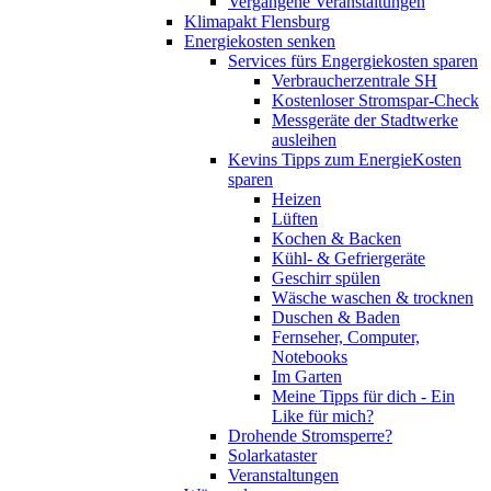
Vergangene Veranstaltungen
Klimapakt Flensburg
Energiekosten senken
Services fürs Engergiekosten sparen
Verbraucherzentrale SH
Kostenloser Stromspar-Check
Messgeräte der Stadtwerke
ausleihen
Kevins Tipps zum EnergieKosten
sparen
Heizen
Lüften
Kochen & Backen
Kühl- & Gefriergeräte
Geschirr spülen
Wäsche waschen & trocknen
Duschen & Baden
Fernseher, Computer,
Notebooks
Im Garten
Meine Tipps für dich - Ein
Like für mich?
Drohende Stromsperre?
Solarkataster
Veranstaltungen