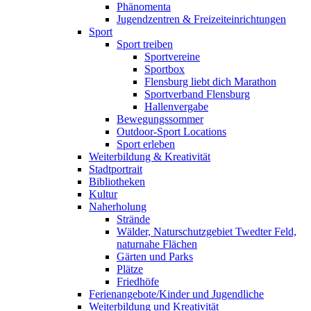
Phänomenta
Jugendzentren & Freizeiteinrichtungen
Sport
Sport treiben
Sportvereine
Sportbox
Flensburg liebt dich Marathon
Sportverband Flensburg
Hallenvergabe
Bewegungssommer
Outdoor-Sport Locations
Sport erleben
Weiterbildung & Kreativität
Stadtportrait
Bibliotheken
Kultur
Naherholung
Strände
Wälder, Naturschutzgebiet Twedter Feld,
naturnahe Flächen
Gärten und Parks
Plätze
Friedhöfe
Ferienangebote/Kinder und Jugendliche
Weiterbildung und Kreativität