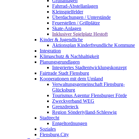
Grünanlagen
Fahrrad-Abstellanlagen
Kleinspielfelder
Überdachungen / Unterstände
Feuerstellen / Grillplätze
Skate-Anlagen
Inklusiver Spielplatz Hestoft
Kinder & Jugendliche
Aktionsplan Kinderfreundliche Kommune
Integration
Klimaschutz & Nachhaltigkeit
Planungsgrundlagen
Integriertes Stadtentwicklungskonzept
Fairtrade Stadt Flensburg
Kooperationen mit dem Umland
Verwaltungsgemeinschaft Flensburg-
Glücksburg
Tourismus Agentur Flensburger Förde
Zweckverband WEG
Grenzdreieck
Region Sönderjylland-Schleswig
Stadtrecht
Entgeltordnungen
Soziales
Flensburg.City