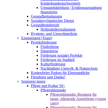
Kinderkrankenschwestern
Umstandskleidung | Erstlingsausstattung
finanzieren
Gesundheitsplanung
Sozialpsychiatrischer Dienst
Gesundheitsberufe
Heilpraktikerzulassung
Hygiene- und Umweltmedizin
Engagement (Team)
Projektförderung
Förderbörse
Dingebörse
Förderung sozialer Projekte
Förderung im Stadtteil
Kulturförderung
Nachhaltiger Umwelt- & Naturschutz
Kostenfreies Parken für Ehrenamtliche
Flensburg sagt Danke!
Senioren/-innen
Pflege und Kultur 50+
Pflegestützpunkt
Pflegestützpunkt: Beratung für
junge, pflegende Angehörige (young
carer)
Pflegestützpunkt: Beratung für