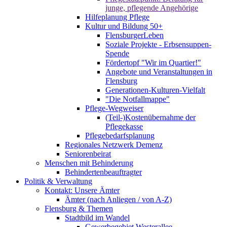
junge, pflegende Angehörige
Hilfeplanung Pflege
Kultur und Bildung 50+
FlensburgerLeben
Soziale Projekte - Erbsensuppen-
Spende
Fördertopf "Wir im Quartier!"
Angebote und Veranstaltungen in
Flensburg
Generationen-Kulturen-Vielfalt
"Die Notfallmappe"
Pflege-Wegweiser
(Teil-)Kostenübernahme der
Pflegekasse
Pflegebedarfsplanung
Regionales Netzwerk Demenz
Seniorenbeirat
Menschen mit Behinderung
Behindertenbeauftragter
Politik & Verwaltung
Kontakt: Unsere Ämter
Ämter (nach Anliegen / von A-Z)
Flensburg & Themen
Stadtbild im Wandel
Gewerbegebiet Westerallee