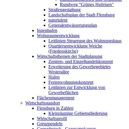
Rundweg "Grünes Hufeisen"
Straßengestaltung
Landschaftsplan der Stadt Flensburg
naturtalent
Generalentwässerungsplan
Innenhafen
Wohnraumentwicklung
Leitlinien Steuerung des Wohnungsbaus
Quartiersentwicklung Weiche
(Friedenskirche)
Wirtschaftsthemen der Stadtplanung
Zentren- und Einzelhandelskonzept
Erweiterung des Gewerbegebietes
Westerallee
Hafen
Ferienwohnungskonzept
Leitlinien zur Entwicklung von
Gewerbeflächen
Flächenmanagement
Wirtschaftsstandort
Flensburg in Zahlen
Kleinräumige Gebietsgliederung
Wirtschaftsprofil
Grenzpendeln
Grenzdreieck - Grænsetrekanten