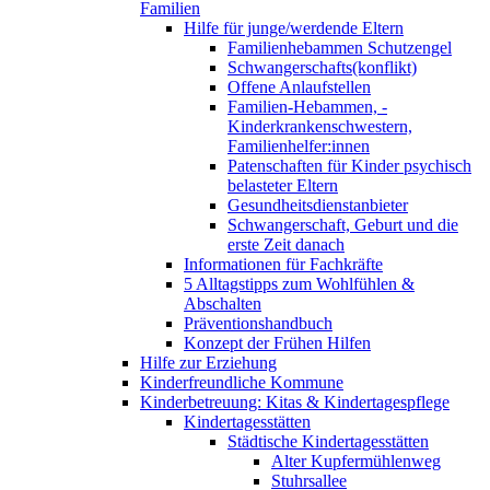
Familien
Hilfe für junge/werdende Eltern
Familienhebammen Schutzengel
Schwangerschafts(konflikt)
Offene Anlaufstellen
Familien-Hebammen, -
Kinderkrankenschwestern,
Familienhelfer:innen
Patenschaften für Kinder psychisch
belasteter Eltern
Gesundheitsdienstanbieter
Schwangerschaft, Geburt und die
erste Zeit danach
Informationen für Fachkräfte
5 Alltagstipps zum Wohlfühlen &
Abschalten
Präventionshandbuch
Konzept der Frühen Hilfen
Hilfe zur Erziehung
Kinderfreundliche Kommune
Kinderbetreuung: Kitas & Kindertagespflege
Kindertagesstätten
Städtische Kindertagesstätten
Alter Kupfermühlenweg
Stuhrsallee