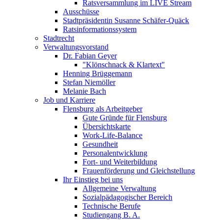
Ratsversammlung im LIVE Stream
Ausschüsse
Stadtpräsidentin Susanne Schäfer-Quäck
Ratsinformationssystem
Stadtrecht
Verwaltungsvorstand
Dr. Fabian Geyer
"Klönschnack & Klartext"
Henning Brüggemann
Stefan Niemöller
Melanie Bach
Job und Karriere
Flensburg als Arbeitgeber
Gute Gründe für Flensburg
Übersichtskarte
Work-Life-Balance
Gesundheit
Personalentwicklung
Fort- und Weiterbildung
Frauenförderung und Gleichstellung
Ihr Einstieg bei uns
Allgemeine Verwaltung
Sozialpädagogischer Bereich
Technische Berufe
Studiengang B. A.