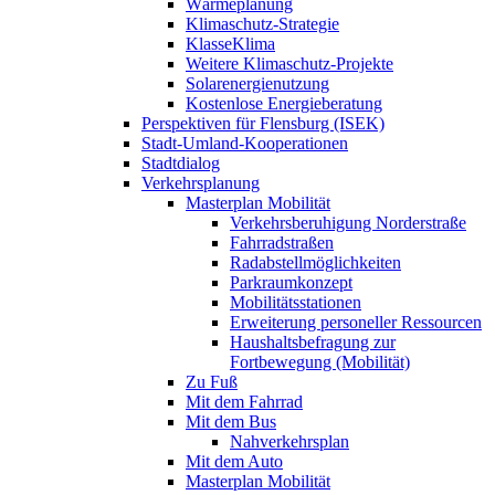
Wärmeplanung
Klimaschutz-Strategie
KlasseKlima
Weitere Klimaschutz-Projekte
Solarenergienutzung
Kostenlose Energieberatung
Perspektiven für Flensburg (ISEK)
Stadt-Umland-Kooperationen
Stadtdialog
Verkehrsplanung
Masterplan Mobilität
Verkehrsberuhigung Norderstraße
Fahrradstraßen
Radabstellmöglichkeiten
Parkraumkonzept
Mobilitätsstationen
Erweiterung personeller Ressourcen
Haushaltsbefragung zur
Fortbewegung (Mobilität)
Zu Fuß
Mit dem Fahrrad
Mit dem Bus
Nahverkehrsplan
Mit dem Auto
Masterplan Mobilität