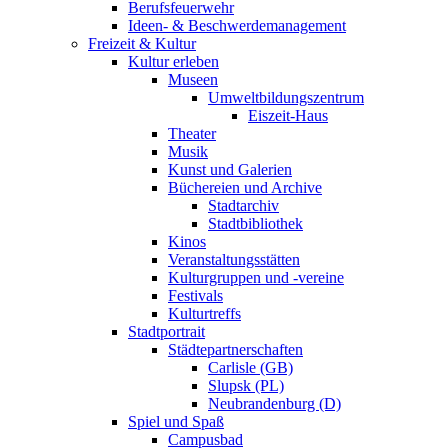
Berufsfeuerwehr
Ideen- & Beschwerdemanagement
Freizeit & Kultur
Kultur erleben
Museen
Umweltbildungszentrum
Eiszeit-Haus
Theater
Musik
Kunst und Galerien
Büchereien und Archive
Stadtarchiv
Stadtbibliothek
Kinos
Veranstaltungsstätten
Kulturgruppen und -vereine
Festivals
Kulturtreffs
Stadtportrait
Städtepartnerschaften
Carlisle (GB)
Slupsk (PL)
Neubrandenburg (D)
Spiel und Spaß
Campusbad