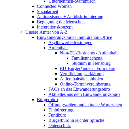
Unternehmen-Stammtisch
Connected Women
Sozialarbeit
Antirassismus + Antidiskriminierung
Begegnung der Menschen
Integrationskonzept
Unsere Ämter von A-Z
Einwanderungsbüro / Immigration Office
Asylbewerberleistungen
Aufenthalt
Non-EU-Residents - Aufenthalt
Familiennachzug
Studium in Flensburg
EU-Bürger*innen - Formulare
Verpflichtungserklärung
Aufenthaltstitel abholen
Online-Terminvereinbarung
FAQs an das Einwanderungsbüro
Aktuelles aus dem Einwanderungsbüro
Bürgerbüro
Öffnungszeiten und aktuelle Wartezeiten
Einbürgerung
Fundbüro
Bürgerbüro in leichter Sprache
Datenschutz