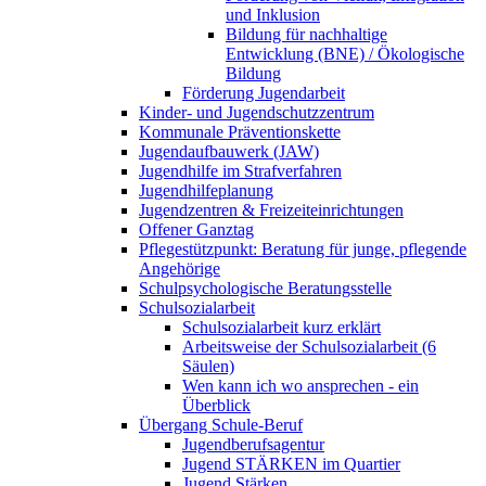
und Inklusion
Bildung für nachhaltige
Entwicklung (BNE) / Ökologische
Bildung
Förderung Jugendarbeit
Kinder- und Jugendschutzzentrum
Kommunale Präventionskette
Jugendaufbauwerk (JAW)
Jugendhilfe im Strafverfahren
Jugendhilfeplanung
Jugendzentren & Freizeiteinrichtungen
Offener Ganztag
Pflegestützpunkt: Beratung für junge, pflegende
Angehörige
Schulpsychologische Beratungsstelle
Schulsozialarbeit
Schulsozialarbeit kurz erklärt
Arbeitsweise der Schulsozialarbeit (6
Säulen)
Wen kann ich wo ansprechen - ein
Überblick
Übergang Schule-Beruf
Jugendberufsagentur
Jugend STÄRKEN im Quartier
Jugend Stärken