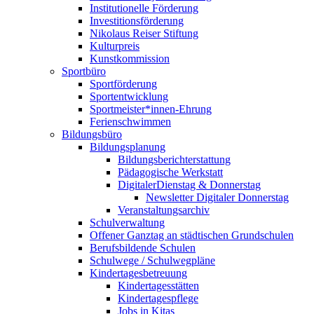
Institutionelle Förderung
Investitionsförderung
Nikolaus Reiser Stiftung
Kulturpreis
Kunstkommission
Sportbüro
Sportförderung
Sportentwicklung
Sportmeister*innen-Ehrung
Ferienschwimmen
Bildungsbüro
Bildungsplanung
Bildungsberichterstattung
Pädagogische Werkstatt
DigitalerDienstag & Donnerstag
Newsletter Digitaler Donnerstag
Veranstaltungsarchiv
Schulverwaltung
Offener Ganztag an städtischen Grundschulen
Berufsbildende Schulen
Schulwege / Schulwegpläne
Kindertagesbetreuung
Kindertagesstätten
Kindertagespflege
Jobs in Kitas