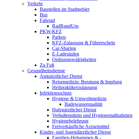
Verkehr
Baustellen im Stadtgebiet
Bus
Fahrrad
RadRundUm
PKW/KFZ
Parken
KFZ-Zulassung & Führerschein
Car-Sharing
E-Ladesäulen
Ordnungswidrigkeiten
Zu Fuß
Gesundheitsdienste
Amtsärztlicher Dienst
Reisemedizin: Beratung & Impfung
Heilpraktikerzulassung
Infektionsschutz
Hygiene & Umweltmedizin
Badewasserqualität
Hafenärztlicher Dienst
Verhaltenstipps und Hygienemaßnahmen
Hygienebelehrung
Freiverkäufliche Arzneimittel
Kinder- und Jugendärztlicher Dienst
Familien-Hebammen & -