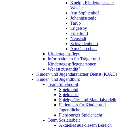
Kneipp Kindertagestätte
Weiche
Am Sophienhof
Johannisstraße
Tarup
Engelsby
Fruerlund
Neustadt
Schwedenheim
Am Ostseebad
Kindertagespflege
Informationen für Träger und
Kindertagespflegepersonen
Wer ist zuständig?
Kinder- und Jugendärztlicher Dienst (KJÄD)
Kinder- und Jugendbüro
Team Spielmobil
Spielmobil
Spielplätze
Spielgeräte- und Materialverleih
Ferienpass für Kinder und
Jugendliche
Flensburger Spielenacht
Team Sozialarbeit
Aktuelles aus diesem Bereich