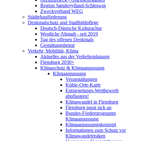
Region Sønderjylland-Schleswig
Zweckverband WEG
Städtebauförderung
Denkmalschutz und Stadtbildpflege
Deutsch-Dänische Kulturachse
Westliche Altstadt - seit 2019
Tag des offenen Denkmals
Gestaltungsbeirat
Verkehr, Mobilität, Klima
Aktuelles aus der Verkehrsplanung
Flensburg 2030+
Klimaschutz & Klimaanpassung
Klimaanpassung
Veranstaltungen
Kühle-Orte-Karte
Entsiegelungs-Wettbewerb
abpflastern!
Klimawandel in Flensburg
Flensburg passt sich an
Bundes-Förderprogramm
Klimaanpassung
Klimaanpassungskonzept
Informationen zum Schutz vor
Klimawandelrisiken