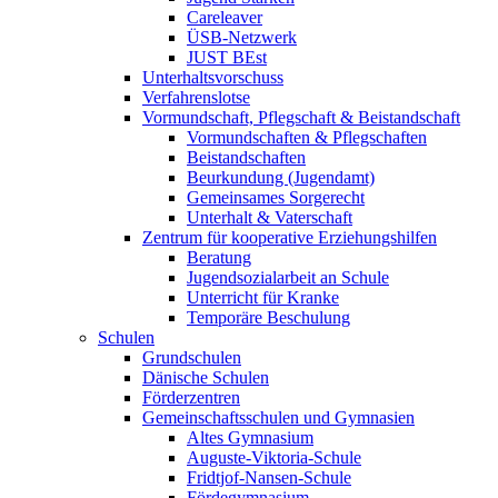
Careleaver
ÜSB-Netzwerk
JUST BEst
Unterhaltsvorschuss
Verfahrenslotse
Vormundschaft, Pflegschaft & Beistandschaft
Vormundschaften & Pflegschaften
Beistandschaften
Beurkundung (Jugendamt)
Gemeinsames Sorgerecht
Unterhalt & Vaterschaft
Zentrum für kooperative Erziehungshilfen
Beratung
Jugendsozialarbeit an Schule
Unterricht für Kranke
Temporäre Beschulung
Schulen
Grundschulen
Dänische Schulen
Förderzentren
Gemeinschaftsschulen und Gymnasien
Altes Gymnasium
Auguste-Viktoria-Schule
Fridtjof-Nansen-Schule
Fördegymnasium