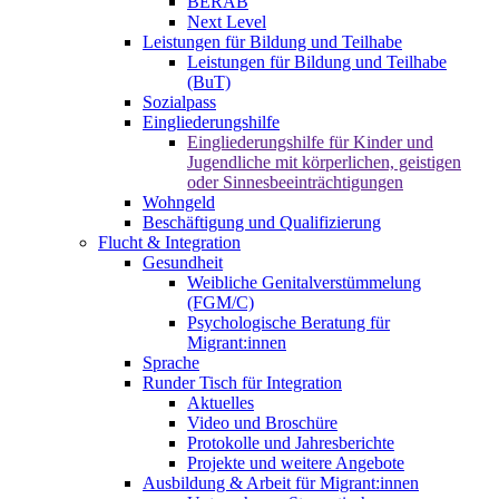
BERAB
Next Level
Leistungen für Bildung und Teilhabe
Leistungen für Bildung und Teilhabe
(BuT)
Sozialpass
Eingliederungshilfe
Eingliederungshilfe für Kinder und
Jugendliche mit körperlichen, geistigen
oder Sinnesbeeinträchtigungen
Wohngeld
Beschäftigung und Qualifizierung
Flucht & Integration
Gesundheit
Weibliche Genitalverstümmelung
(FGM/C)
Psychologische Beratung für
Migrant:innen
Sprache
Runder Tisch für Integration
Aktuelles
Video und Broschüre
Protokolle und Jahresberichte
Projekte und weitere Angebote
Ausbildung & Arbeit für Migrant:innen