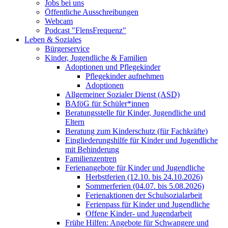
Jobs bei uns
Öffentliche Ausschreibungen
Webcam
Podcast "FlensFrequenz"
Leben & Soziales
Bürgerservice
Kinder, Jugendliche & Familien
Adoptionen und Pflegekinder
Pflegekinder aufnehmen
Adoptionen
Allgemeiner Sozialer Dienst (ASD)
BAföG für Schüler*innen
Beratungsstelle für Kinder, Jugendliche und
Eltern
Beratung zum Kinderschutz (für Fachkräfte)
Eingliederungshilfe für Kinder und Jugendliche
mit Behinderung
Familienzentren
Ferienangebote für Kinder und Jugendliche
Herbstferien (12.10. bis 24.10.2026)
Sommerferien (04.07. bis 5.08.2026)
Ferienaktionen der Schulsozialarbeit
Ferienpass für Kinder und Jugendliche
Offene Kinder- und Jugendarbeit
Frühe Hilfen: Angebote für Schwangere und