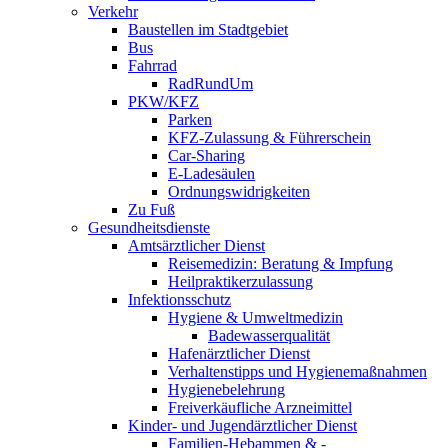
Verkehr
Baustellen im Stadtgebiet
Bus
Fahrrad
RadRundUm
PKW/KFZ
Parken
KFZ-Zulassung & Führerschein
Car-Sharing
E-Ladesäulen
Ordnungswidrigkeiten
Zu Fuß
Gesundheitsdienste
Amtsärztlicher Dienst
Reisemedizin: Beratung & Impfung
Heilpraktikerzulassung
Infektionsschutz
Hygiene & Umweltmedizin
Badewasserqualität
Hafenärztlicher Dienst
Verhaltenstipps und Hygienemaßnahmen
Hygienebelehrung
Freiverkäufliche Arzneimittel
Kinder- und Jugendärztlicher Dienst
Familien-Hebammen & -