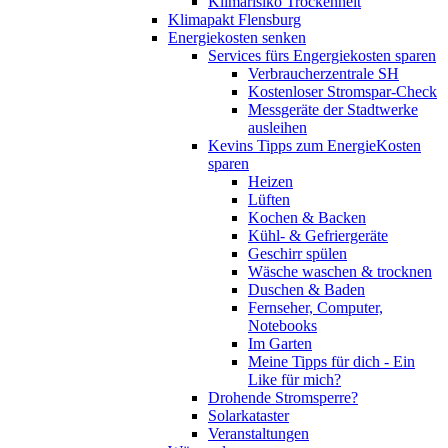
Klimarisiko Trockenheit
Klimapakt Flensburg
Energiekosten senken
Services fürs Engergiekosten sparen
Verbraucherzentrale SH
Kostenloser Stromspar-Check
Messgeräte der Stadtwerke
ausleihen
Kevins Tipps zum EnergieKosten
sparen
Heizen
Lüften
Kochen & Backen
Kühl- & Gefriergeräte
Geschirr spülen
Wäsche waschen & trocknen
Duschen & Baden
Fernseher, Computer,
Notebooks
Im Garten
Meine Tipps für dich - Ein
Like für mich?
Drohende Stromsperre?
Solarkataster
Veranstaltungen