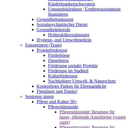
Kinderkrankenschwestern
Umstandskleidung | Erstlingsausstattung
finanzieren
Gesundheitsplanung
Sozialpsychiatrischer Dienst
Gesundheitsberufe
Heilpraktikerzulassung
Hygiene- und Umweltmedizin
Engagement (Team)
Projektförderung
Förderbörse
Dingebörse
Förderung sozialer Projekte
Förderung im Stadtteil
Kulturförderung
Nachhaltiger Umwelt- & Naturschutz
Kostenfreies Parken für Ehrenamtliche
Flensburg sagt Danke!
Senioren/-innen
Pflege und Kultur 50+
Pflegestützpunkt
Pflegestützpunkt: Beratung für
junge, pflegende Angehörige (young
carer)
Pflegestützpunkt: Beratung für