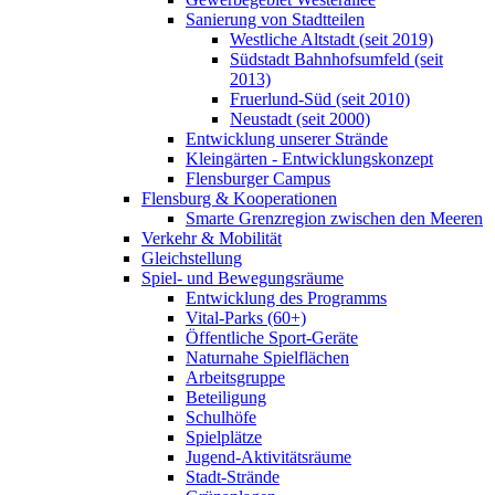
Sanierung von Stadtteilen
Westliche Altstadt (seit 2019)
Südstadt Bahnhofsumfeld (seit
2013)
Fruerlund-Süd (seit 2010)
Neustadt (seit 2000)
Entwicklung unserer Strände
Kleingärten - Entwicklungskonzept
Flensburger Campus
Flensburg & Kooperationen
Smarte Grenzregion zwischen den Meeren
Verkehr & Mobilität
Gleichstellung
Spiel- und Bewegungsräume
Entwicklung des Programms
Vital-Parks (60+)
Öffentliche Sport-Geräte
Naturnahe Spielflächen
Arbeitsgruppe
Beteiligung
Schulhöfe
Spielplätze
Jugend-Aktivitätsräume
Stadt-Strände