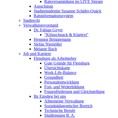
Ratsversammlung im LIVE Stream
Ausschüsse
Stadtpräsidentin Susanne Schäfer-Quäck
Ratsinformationssystem
Stadtrecht
Verwaltungsvorstand
Dr. Fabian Geyer
"Klönschnack & Klartext"
Henning Brüggemann
Stefan Niemöller
Melanie Bach
Job und Karriere
Flensburg als Arbeitgeber
Gute Gründe für Flensburg
Übersichtskarte
Work-Life-Balance
Gesundheit
Personalentwicklung
Fort- und Weiterbildung
Frauenförderung und Gleichstellung
Ihr Einstieg bei uns
Allgemeine Verwaltung
Sozialpädagogischer Bereich
Technische Berufe
Studiengang B. A.