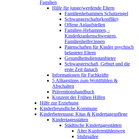
Familien
Hilfe für junge/werdende Eltern
Familienhebammen Schutzengel
Schwangerschafts(konflikt)
Offene Anlaufstellen
Familien-Hebammen, -
Kinderkrankenschwestern,
Familienhelfer:innen
Patenschaften für Kinder psychisch
belasteter Eltern
Gesundheitsdienstanbieter
Schwangerschaft, Geburt und die
erste Zeit danach
Informationen für Fachkräfte
5 Alltagstipps zum Wohlfühlen &
Abschalten
Präventionshandbuch
Konzept der Frühen Hilfen
Hilfe zur Erziehung
Kinderfreundliche Kommune
Kinderbetreuung: Kitas & Kindertagespflege
Kindertagesstätten
Städtische Kindertagesstätten
Alter Kupfermühlenweg
Stuhrsallee