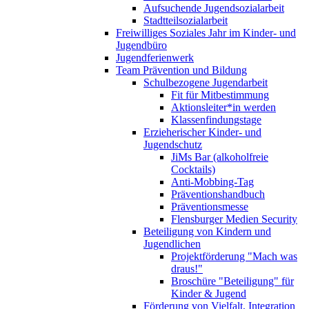
Aufsuchende Jugendsozialarbeit
Stadtteilsozialarbeit
Freiwilliges Soziales Jahr im Kinder- und
Jugendbüro
Jugendferienwerk
Team Prävention und Bildung
Schulbezogene Jugendarbeit
Fit für Mitbestimmung
Aktionsleiter*in werden
Klassenfindungstage
Erzieherischer Kinder- und
Jugendschutz
JiMs Bar (alkoholfreie
Cocktails)
Anti-Mobbing-Tag
Präventionshandbuch
Präventionsmesse
Flensburger Medien Security
Beteiligung von Kindern und
Jugendlichen
Projektförderung "Mach was
draus!"
Broschüre "Beteiligung" für
Kinder & Jugend
Förderung von Vielfalt, Integration