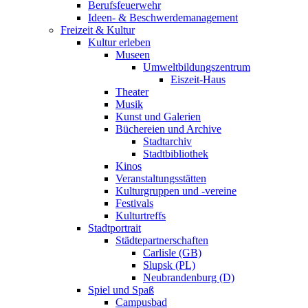
Berufsfeuerwehr
Ideen- & Beschwerdemanagement
Freizeit & Kultur
Kultur erleben
Museen
Umweltbildungszentrum
Eiszeit-Haus
Theater
Musik
Kunst und Galerien
Büchereien und Archive
Stadtarchiv
Stadtbibliothek
Kinos
Veranstaltungsstätten
Kulturgruppen und -vereine
Festivals
Kulturtreffs
Stadtportrait
Städtepartnerschaften
Carlisle (GB)
Slupsk (PL)
Neubrandenburg (D)
Spiel und Spaß
Campusbad