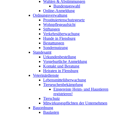
Wahlen & Abstimmungen
Bundestagswahl
Online-Anmeldung
Ordnungsverwaltung
Prostituiertenschutzgesetz
Wohnpflegeaufsicht
Stiftungen
Verkehrsüberwachung
Hunde in Flensburg
Bestattungen
Sondernutzung
Standesamt
Urkundenbestellung
Vorgeburtliche Anmeldung
Kontakt und Beratung
Heiraten in Flensburg
Veterinärdienste
Lebensmittelüberwachung
Tierseuchenbekämpfung
Eingereiste Heim- und Haustieren
registrieren!
Tierschutz
Mitwirkungspflichten der Unternehmen
Bauordnung
Baulasten