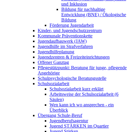
und Inklusion
Bildung für nachhaltige
Entwicklung (BNE) / Ökologische
Bildung
Förderung Jugendarbeit
Kinder- und Jugendschutzzentrum
Kommunale Präventionskette
Jugendaufbauwerk (JAW)
Jugendhilfe im Strafverfahren
Jugendhilfeplanung
Jugendzentren & Freizeiteinrichtungen
Offener Ganztag
Pflegestützpunkt: Beratung für junge, pflegende
Angehörige
Schulpsychologische Beratungsstelle
Schulsozialarbeit
Schulsozialarbeit kurz erklärt
Arbeitsweise der Schulsozialarbeit (6
Säulen)
Wen kann ich wo ansprechen - ein
Überblick
Übergang Schule-Beruf
Jugendberufsagentur
Jugend STÄRKEN im Quartier
Jugend Stärken