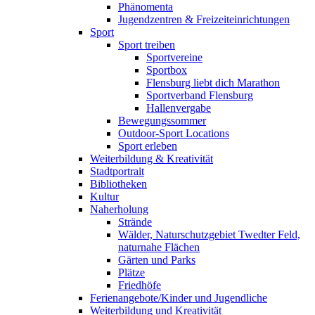
Phänomenta
Jugendzentren & Freizeiteinrichtungen
Sport
Sport treiben
Sportvereine
Sportbox
Flensburg liebt dich Marathon
Sportverband Flensburg
Hallenvergabe
Bewegungssommer
Outdoor-Sport Locations
Sport erleben
Weiterbildung & Kreativität
Stadtportrait
Bibliotheken
Kultur
Naherholung
Strände
Wälder, Naturschutzgebiet Twedter Feld,
naturnahe Flächen
Gärten und Parks
Plätze
Friedhöfe
Ferienangebote/Kinder und Jugendliche
Weiterbildung und Kreativität