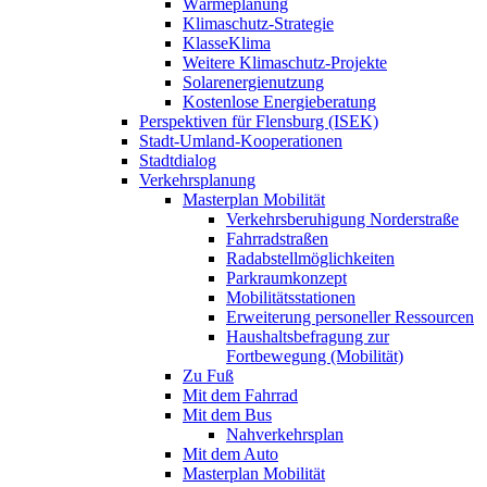
Wärmeplanung
Klimaschutz-Strategie
KlasseKlima
Weitere Klimaschutz-Projekte
Solarenergienutzung
Kostenlose Energieberatung
Perspektiven für Flensburg (ISEK)
Stadt-Umland-Kooperationen
Stadtdialog
Verkehrsplanung
Masterplan Mobilität
Verkehrsberuhigung Norderstraße
Fahrradstraßen
Radabstellmöglichkeiten
Parkraumkonzept
Mobilitätsstationen
Erweiterung personeller Ressourcen
Haushaltsbefragung zur
Fortbewegung (Mobilität)
Zu Fuß
Mit dem Fahrrad
Mit dem Bus
Nahverkehrsplan
Mit dem Auto
Masterplan Mobilität