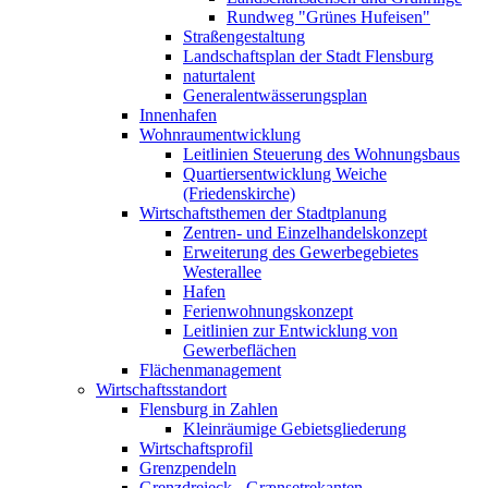
Rundweg "Grünes Hufeisen"
Straßengestaltung
Landschaftsplan der Stadt Flensburg
naturtalent
Generalentwässerungsplan
Innenhafen
Wohnraumentwicklung
Leitlinien Steuerung des Wohnungsbaus
Quartiersentwicklung Weiche
(Friedenskirche)
Wirtschaftsthemen der Stadtplanung
Zentren- und Einzelhandelskonzept
Erweiterung des Gewerbegebietes
Westerallee
Hafen
Ferienwohnungskonzept
Leitlinien zur Entwicklung von
Gewerbeflächen
Flächenmanagement
Wirtschaftsstandort
Flensburg in Zahlen
Kleinräumige Gebietsgliederung
Wirtschaftsprofil
Grenzpendeln
Grenzdreieck - Grænsetrekanten