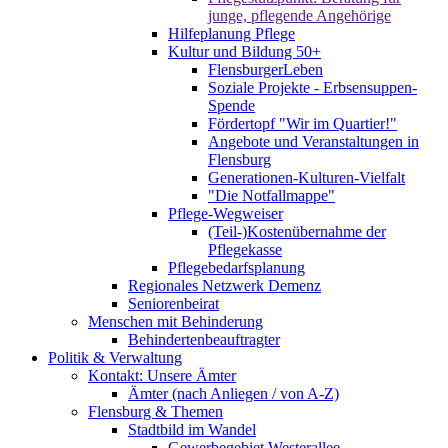
junge, pflegende Angehörige
Hilfeplanung Pflege
Kultur und Bildung 50+
FlensburgerLeben
Soziale Projekte - Erbsensuppen-
Spende
Fördertopf "Wir im Quartier!"
Angebote und Veranstaltungen in
Flensburg
Generationen-Kulturen-Vielfalt
"Die Notfallmappe"
Pflege-Wegweiser
(Teil-)Kostenübernahme der
Pflegekasse
Pflegebedarfsplanung
Regionales Netzwerk Demenz
Seniorenbeirat
Menschen mit Behinderung
Behindertenbeauftragter
Politik & Verwaltung
Kontakt: Unsere Ämter
Ämter (nach Anliegen / von A-Z)
Flensburg & Themen
Stadtbild im Wandel
Gewerbegebiet Westerallee