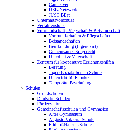
Careleaver
ÜSB-Netzwerk
JUST BEst
Unterhaltsvorschuss
Verfahrenslotse
Vormundschaft, Pflegschaft & Beistandschaft
Vormundschaften & Pflegschaften
Beistandschaften
Beurkundung (Jugendamt)
Gemeinsames Sorgerecht
Unterhalt & Vaterschaft
Zentrum für kooperative Erziehungshilfen
Beratung
Jugendsozialarbeit an Schule
Unterricht für Kranke
Temporäre Beschulung
Schulen
Grundschulen
Dänische Schulen
Förderzentren
Gemeinschaftsschulen und Gymnasien
Altes Gymnasium
Auguste-Viktoria-Schule
Fridtjof-Nansen-Schule
Fördegymnasium