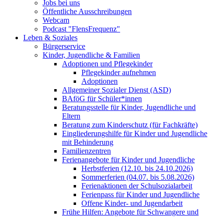
Jobs bei uns
Öffentliche Ausschreibungen
Webcam
Podcast "FlensFrequenz"
Leben & Soziales
Bürgerservice
Kinder, Jugendliche & Familien
Adoptionen und Pflegekinder
Pflegekinder aufnehmen
Adoptionen
Allgemeiner Sozialer Dienst (ASD)
BAföG für Schüler*innen
Beratungsstelle für Kinder, Jugendliche und
Eltern
Beratung zum Kinderschutz (für Fachkräfte)
Eingliederungshilfe für Kinder und Jugendliche
mit Behinderung
Familienzentren
Ferienangebote für Kinder und Jugendliche
Herbstferien (12.10. bis 24.10.2026)
Sommerferien (04.07. bis 5.08.2026)
Ferienaktionen der Schulsozialarbeit
Ferienpass für Kinder und Jugendliche
Offene Kinder- und Jugendarbeit
Frühe Hilfen: Angebote für Schwangere und