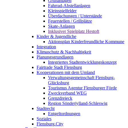
Grünanlagen
Fahrrad-Abstellanlagen
Kleinspielfelder
Überdachungen / Unterstände
Feuerstellen / Grillplätze
Skate-Anlagen
Inklusiver Spielplatz Hestoft
Kinder & Jugendliche
Aktionsplan Kinderfreundliche Kommune
Integration
Klimaschutz & Nachhaltigkeit
Planungsgrundlagen
Integriertes Stadtentwicklungskonzept
Fairtrade Stadt Flensburg
Kooperationen mit dem Umland
Verwaltungsgemeinschaft Flensburg-
Glücksburg
Tourismus Agentur Flensburger Förde
Zweckverband WEG
Grenzdreieck
Region Sönderjylland-Schleswig
Stadtrecht
Entgeltordnungen
Soziales
Flensburg.City