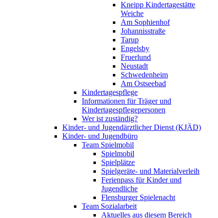
Kneipp Kindertagestätte
Weiche
Am Sophienhof
Johannisstraße
Tarup
Engelsby
Fruerlund
Neustadt
Schwedenheim
Am Ostseebad
Kindertagespflege
Informationen für Träger und
Kindertagespflegepersonen
Wer ist zuständig?
Kinder- und Jugendärztlicher Dienst (KJÄD)
Kinder- und Jugendbüro
Team Spielmobil
Spielmobil
Spielplätze
Spielgeräte- und Materialverleih
Ferienpass für Kinder und
Jugendliche
Flensburger Spielenacht
Team Sozialarbeit
Aktuelles aus diesem Bereich