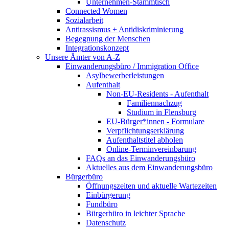
Unternehmen-Stammtisch
Connected Women
Sozialarbeit
Antirassismus + Antidiskriminierung
Begegnung der Menschen
Integrationskonzept
Unsere Ämter von A-Z
Einwanderungsbüro / Immigration Office
Asylbewerberleistungen
Aufenthalt
Non-EU-Residents - Aufenthalt
Familiennachzug
Studium in Flensburg
EU-Bürger*innen - Formulare
Verpflichtungserklärung
Aufenthaltstitel abholen
Online-Terminvereinbarung
FAQs an das Einwanderungsbüro
Aktuelles aus dem Einwanderungsbüro
Bürgerbüro
Öffnungszeiten und aktuelle Wartezeiten
Einbürgerung
Fundbüro
Bürgerbüro in leichter Sprache
Datenschutz