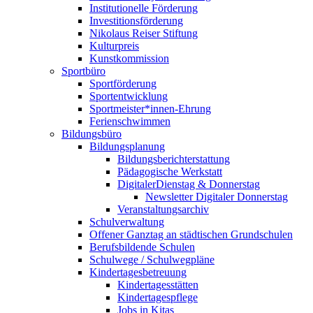
Institutionelle Förderung
Investitionsförderung
Nikolaus Reiser Stiftung
Kulturpreis
Kunstkommission
Sportbüro
Sportförderung
Sportentwicklung
Sportmeister*innen-Ehrung
Ferienschwimmen
Bildungsbüro
Bildungsplanung
Bildungsberichterstattung
Pädagogische Werkstatt
DigitalerDienstag & Donnerstag
Newsletter Digitaler Donnerstag
Veranstaltungsarchiv
Schulverwaltung
Offener Ganztag an städtischen Grundschulen
Berufsbildende Schulen
Schulwege / Schulwegpläne
Kindertagesbetreuung
Kindertagesstätten
Kindertagespflege
Jobs in Kitas