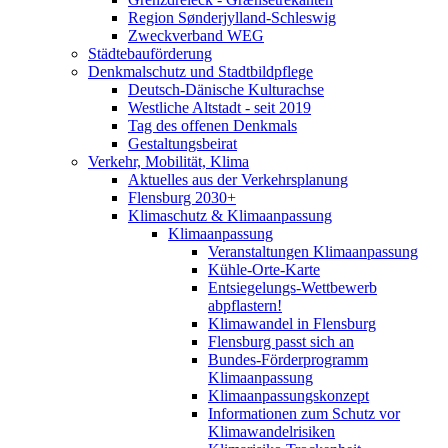
Region Sønderjylland-Schleswig
Zweckverband WEG
Städtebauförderung
Denkmalschutz und Stadtbildpflege
Deutsch-Dänische Kulturachse
Westliche Altstadt - seit 2019
Tag des offenen Denkmals
Gestaltungsbeirat
Verkehr, Mobilität, Klima
Aktuelles aus der Verkehrsplanung
Flensburg 2030+
Klimaschutz & Klimaanpassung
Klimaanpassung
Veranstaltungen Klimaanpassung
Kühle-Orte-Karte
Entsiegelungs-Wettbewerb
abpflastern!
Klimawandel in Flensburg
Flensburg passt sich an
Bundes-Förderprogramm
Klimaanpassung
Klimaanpassungskonzept
Informationen zum Schutz vor
Klimawandelrisiken