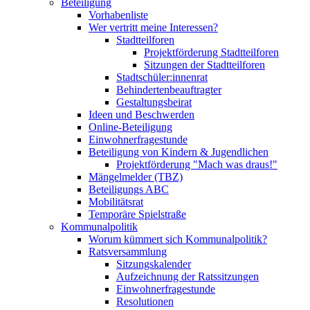
Beteiligung
Vorhabenliste
Wer vertritt meine Interessen?
Stadtteilforen
Projektförderung Stadtteilforen
Sitzungen der Stadtteilforen
Stadtschüler:innenrat
Behindertenbeauftragter
Gestaltungsbeirat
Ideen und Beschwerden
Online-Beteiligung
Einwohnerfragestunde
Beteiligung von Kindern & Jugendlichen
Projektförderung "Mach was draus!"
Mängelmelder (TBZ)
Beteiligungs ABC
Mobilitätsrat
Temporäre Spielstraße
Kommunalpolitik
Worum kümmert sich Kommunalpolitik?
Ratsversammlung
Sitzungskalender
Aufzeichnung der Ratssitzungen
Einwohnerfragestunde
Resolutionen