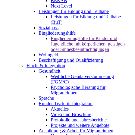
BERAB
Next Level
Leistungen für Bildung und Teilhabe
Leistungen für Bildung und Teilhabe
(BuT)
Sozialpass
Eingliederungshilfe
Eingliederungshilfe für Kinder und
Jugendliche mit körperlichen, geistigen
oder Sinnesbeeinträchtigungen
Wohngeld
Beschäftigung und Qualifizierung
Flucht & Integration
Gesundheit
Weibliche Genitalverstümmelung
(FGM/C)
Psychologische Beratung für
Migrant:innen
Sprache
Runder Tisch für Integration
Aktuelles
Video und Broschüre
Protokolle und Jahresberichte
Projekte und weitere Angebote
Ausbildung & Arbeit für Migrant:innen