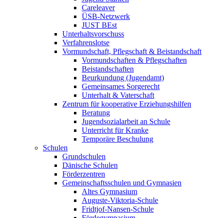
Careleaver
ÜSB-Netzwerk
JUST BEst
Unterhaltsvorschuss
Verfahrenslotse
Vormundschaft, Pflegschaft & Beistandschaft
Vormundschaften & Pflegschaften
Beistandschaften
Beurkundung (Jugendamt)
Gemeinsames Sorgerecht
Unterhalt & Vaterschaft
Zentrum für kooperative Erziehungshilfen
Beratung
Jugendsozialarbeit an Schule
Unterricht für Kranke
Temporäre Beschulung
Schulen
Grundschulen
Dänische Schulen
Förderzentren
Gemeinschaftsschulen und Gymnasien
Altes Gymnasium
Auguste-Viktoria-Schule
Fridtjof-Nansen-Schule
Fördegymnasium