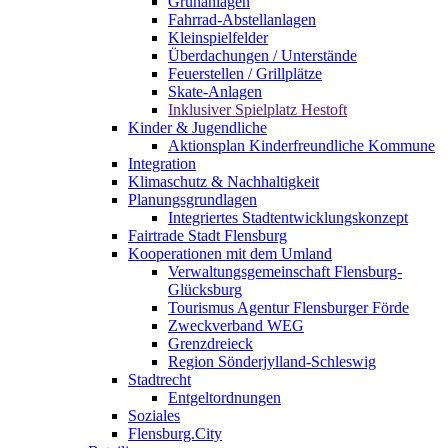
Grünanlagen
Fahrrad-Abstellanlagen
Kleinspielfelder
Überdachungen / Unterstände
Feuerstellen / Grillplätze
Skate-Anlagen
Inklusiver Spielplatz Hestoft
Kinder & Jugendliche
Aktionsplan Kinderfreundliche Kommune
Integration
Klimaschutz & Nachhaltigkeit
Planungsgrundlagen
Integriertes Stadtentwicklungskonzept
Fairtrade Stadt Flensburg
Kooperationen mit dem Umland
Verwaltungsgemeinschaft Flensburg-
Glücksburg
Tourismus Agentur Flensburger Förde
Zweckverband WEG
Grenzdreieck
Region Sönderjylland-Schleswig
Stadtrecht
Entgeltordnungen
Soziales
Flensburg.City