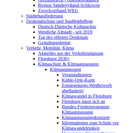
Region Sønderjylland-Schleswig
Zweckverband WEG
Städtebauförderung
Denkmalschutz und Stadtbildpflege
Deutsch-Dänische Kulturachse
Westliche Altstadt - seit 2019
Tag des offenen Denkmals
Gestaltungsbeirat
Verkehr, Mobilität, Klima
Aktuelles aus der Verkehrsplanung
Flensburg 2030+
Klimaschutz & Klimaanpassung
Klimaanpassung
Veranstaltungen
Kühle-Orte-Karte
Entsiegelungs-Wettbewerb
abpflastern!
Klimawandel in Flensburg
Flensburg passt sich an
Bundes-Förderprogramm
Klimaanpassung
Klimaanpassungskonzept
Informationen zum Schutz vor
Klimawandelrisiken