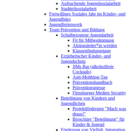
Aufsuchende Jugendsozialarbeit
Stadtteilsozialarbeit
Freiwilliges Soziales Jahr im Kinder- und
Jugendbüro
Jugendferienwerk
Team Prävention und Bildung
Schulbezogene Jugendarbeit
Fit für Mitbestimmung
Aktionsleiter*in werden
Klassenfindungstage
Erzieherischer Kinder- und
Jugendschutz
JiMs Bar (alkoholfreie
Cocktails)
Anti-Mobbing-Tag
Präventionshandbuch
Präventionsmesse
Flensburger Medien Security
Beteiligung von Kindern und
Jugendlichen
Projektförderung "Mach was
draus!"
Broschüre "Beteiligung" für
Kinder & Jugend
Förderung von Vielfalt, Integration