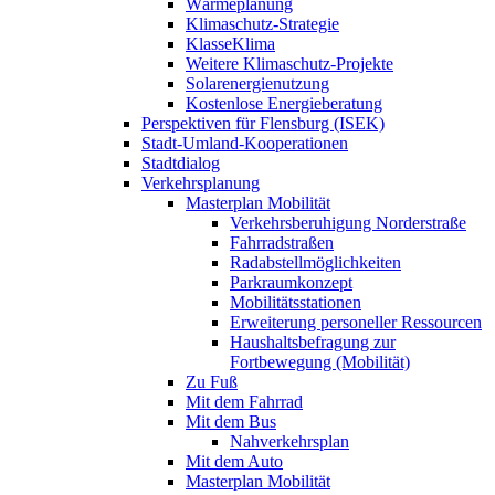
Wärmeplanung
Klimaschutz-Strategie
KlasseKlima
Weitere Klimaschutz-Projekte
Solarenergienutzung
Kostenlose Energieberatung
Perspektiven für Flensburg (ISEK)
Stadt-Umland-Kooperationen
Stadtdialog
Verkehrsplanung
Masterplan Mobilität
Verkehrsberuhigung Norderstraße
Fahrradstraßen
Radabstellmöglichkeiten
Parkraumkonzept
Mobilitätsstationen
Erweiterung personeller Ressourcen
Haushaltsbefragung zur
Fortbewegung (Mobilität)
Zu Fuß
Mit dem Fahrrad
Mit dem Bus
Nahverkehrsplan
Mit dem Auto
Masterplan Mobilität