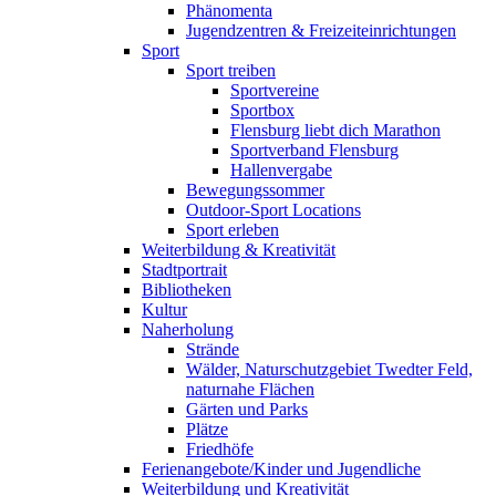
Phänomenta
Jugendzentren & Freizeiteinrichtungen
Sport
Sport treiben
Sportvereine
Sportbox
Flensburg liebt dich Marathon
Sportverband Flensburg
Hallenvergabe
Bewegungssommer
Outdoor-Sport Locations
Sport erleben
Weiterbildung & Kreativität
Stadtportrait
Bibliotheken
Kultur
Naherholung
Strände
Wälder, Naturschutzgebiet Twedter Feld,
naturnahe Flächen
Gärten und Parks
Plätze
Friedhöfe
Ferienangebote/Kinder und Jugendliche
Weiterbildung und Kreativität