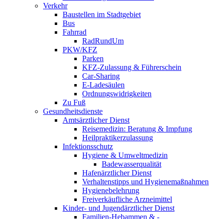
Verkehr
Baustellen im Stadtgebiet
Bus
Fahrrad
RadRundUm
PKW/KFZ
Parken
KFZ-Zulassung & Führerschein
Car-Sharing
E-Ladesäulen
Ordnungswidrigkeiten
Zu Fuß
Gesundheitsdienste
Amtsärztlicher Dienst
Reisemedizin: Beratung & Impfung
Heilpraktikerzulassung
Infektionsschutz
Hygiene & Umweltmedizin
Badewasserqualität
Hafenärztlicher Dienst
Verhaltenstipps und Hygienemaßnahmen
Hygienebelehrung
Freiverkäufliche Arzneimittel
Kinder- und Jugendärztlicher Dienst
Familien-Hebammen & -