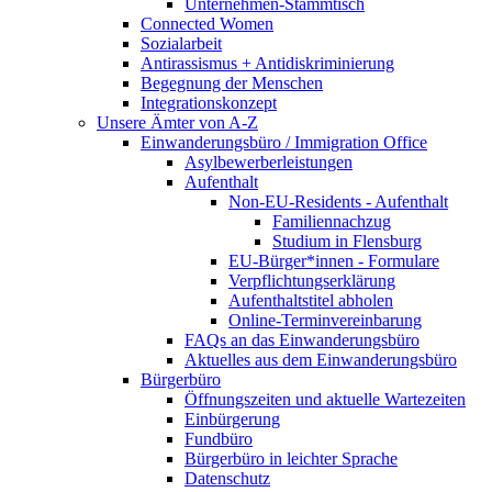
Unternehmen-Stammtisch
Connected Women
Sozialarbeit
Antirassismus + Antidiskriminierung
Begegnung der Menschen
Integrationskonzept
Unsere Ämter von A-Z
Einwanderungsbüro / Immigration Office
Asylbewerberleistungen
Aufenthalt
Non-EU-Residents - Aufenthalt
Familiennachzug
Studium in Flensburg
EU-Bürger*innen - Formulare
Verpflichtungserklärung
Aufenthaltstitel abholen
Online-Terminvereinbarung
FAQs an das Einwanderungsbüro
Aktuelles aus dem Einwanderungsbüro
Bürgerbüro
Öffnungszeiten und aktuelle Wartezeiten
Einbürgerung
Fundbüro
Bürgerbüro in leichter Sprache
Datenschutz