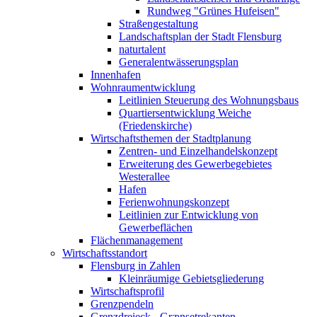
Rundweg "Grünes Hufeisen"
Straßengestaltung
Landschaftsplan der Stadt Flensburg
naturtalent
Generalentwässerungsplan
Innenhafen
Wohnraumentwicklung
Leitlinien Steuerung des Wohnungsbaus
Quartiersentwicklung Weiche
(Friedenskirche)
Wirtschaftsthemen der Stadtplanung
Zentren- und Einzelhandelskonzept
Erweiterung des Gewerbegebietes
Westerallee
Hafen
Ferienwohnungskonzept
Leitlinien zur Entwicklung von
Gewerbeflächen
Flächenmanagement
Wirtschaftsstandort
Flensburg in Zahlen
Kleinräumige Gebietsgliederung
Wirtschaftsprofil
Grenzpendeln
Grenzdreieck - Grænsetrekanten