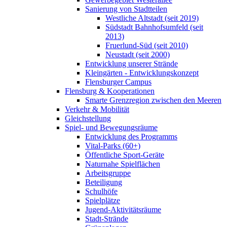
Sanierung von Stadtteilen
Westliche Altstadt (seit 2019)
Südstadt Bahnhofsumfeld (seit
2013)
Fruerlund-Süd (seit 2010)
Neustadt (seit 2000)
Entwicklung unserer Strände
Kleingärten - Entwicklungskonzept
Flensburger Campus
Flensburg & Kooperationen
Smarte Grenzregion zwischen den Meeren
Verkehr & Mobilität
Gleichstellung
Spiel- und Bewegungsräume
Entwicklung des Programms
Vital-Parks (60+)
Öffentliche Sport-Geräte
Naturnahe Spielflächen
Arbeitsgruppe
Beteiligung
Schulhöfe
Spielplätze
Jugend-Aktivitätsräume
Stadt-Strände