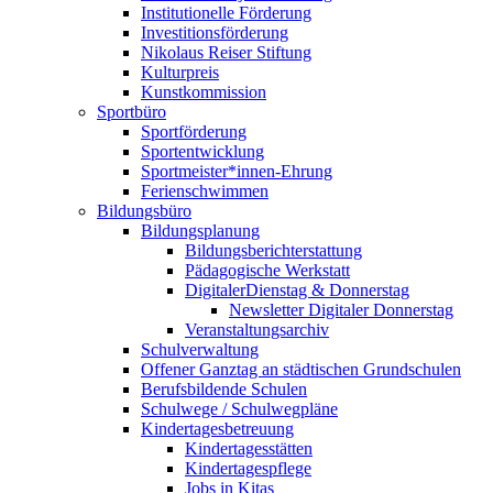
Institutionelle Förderung
Investitionsförderung
Nikolaus Reiser Stiftung
Kulturpreis
Kunstkommission
Sportbüro
Sportförderung
Sportentwicklung
Sportmeister*innen-Ehrung
Ferienschwimmen
Bildungsbüro
Bildungsplanung
Bildungsberichterstattung
Pädagogische Werkstatt
DigitalerDienstag & Donnerstag
Newsletter Digitaler Donnerstag
Veranstaltungsarchiv
Schulverwaltung
Offener Ganztag an städtischen Grundschulen
Berufsbildende Schulen
Schulwege / Schulwegpläne
Kindertagesbetreuung
Kindertagesstätten
Kindertagespflege
Jobs in Kitas