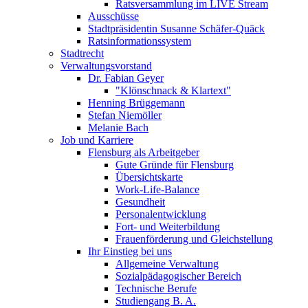
Ratsversammlung im LIVE Stream
Ausschüsse
Stadtpräsidentin Susanne Schäfer-Quäck
Ratsinformationssystem
Stadtrecht
Verwaltungsvorstand
Dr. Fabian Geyer
"Klönschnack & Klartext"
Henning Brüggemann
Stefan Niemöller
Melanie Bach
Job und Karriere
Flensburg als Arbeitgeber
Gute Gründe für Flensburg
Übersichtskarte
Work-Life-Balance
Gesundheit
Personalentwicklung
Fort- und Weiterbildung
Frauenförderung und Gleichstellung
Ihr Einstieg bei uns
Allgemeine Verwaltung
Sozialpädagogischer Bereich
Technische Berufe
Studiengang B. A.