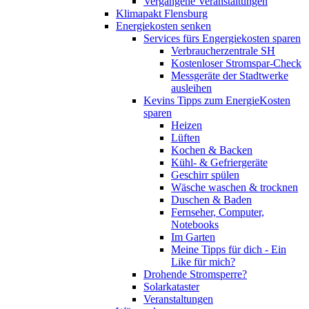
Vergangene Veranstaltungen
Klimapakt Flensburg
Energiekosten senken
Services fürs Engergiekosten sparen
Verbraucherzentrale SH
Kostenloser Stromspar-Check
Messgeräte der Stadtwerke
ausleihen
Kevins Tipps zum EnergieKosten
sparen
Heizen
Lüften
Kochen & Backen
Kühl- & Gefriergeräte
Geschirr spülen
Wäsche waschen & trocknen
Duschen & Baden
Fernseher, Computer,
Notebooks
Im Garten
Meine Tipps für dich - Ein
Like für mich?
Drohende Stromsperre?
Solarkataster
Veranstaltungen