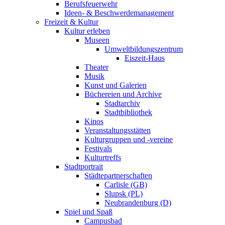
Berufsfeuerwehr
Ideen- & Beschwerdemanagement
Freizeit & Kultur
Kultur erleben
Museen
Umweltbildungszentrum
Eiszeit-Haus
Theater
Musik
Kunst und Galerien
Büchereien und Archive
Stadtarchiv
Stadtbibliothek
Kinos
Veranstaltungsstätten
Kulturgruppen und -vereine
Festivals
Kulturtreffs
Stadtportrait
Städtepartnerschaften
Carlisle (GB)
Slupsk (PL)
Neubrandenburg (D)
Spiel und Spaß
Campusbad