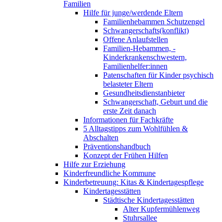
Familien
Hilfe für junge/werdende Eltern
Familienhebammen Schutzengel
Schwangerschafts(konflikt)
Offene Anlaufstellen
Familien-Hebammen, -
Kinderkrankenschwestern,
Familienhelfer:innen
Patenschaften für Kinder psychisch
belasteter Eltern
Gesundheitsdienstanbieter
Schwangerschaft, Geburt und die
erste Zeit danach
Informationen für Fachkräfte
5 Alltagstipps zum Wohlfühlen &
Abschalten
Präventionshandbuch
Konzept der Frühen Hilfen
Hilfe zur Erziehung
Kinderfreundliche Kommune
Kinderbetreuung: Kitas & Kindertagespflege
Kindertagesstätten
Städtische Kindertagesstätten
Alter Kupfermühlenweg
Stuhrsallee