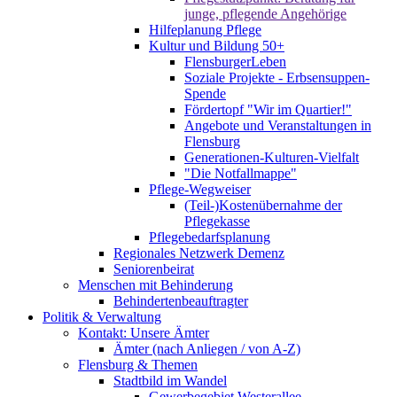
junge, pflegende Angehörige
Hilfeplanung Pflege
Kultur und Bildung 50+
FlensburgerLeben
Soziale Projekte - Erbsensuppen-
Spende
Fördertopf "Wir im Quartier!"
Angebote und Veranstaltungen in
Flensburg
Generationen-Kulturen-Vielfalt
"Die Notfallmappe"
Pflege-Wegweiser
(Teil-)Kostenübernahme der
Pflegekasse
Pflegebedarfsplanung
Regionales Netzwerk Demenz
Seniorenbeirat
Menschen mit Behinderung
Behindertenbeauftragter
Politik & Verwaltung
Kontakt: Unsere Ämter
Ämter (nach Anliegen / von A-Z)
Flensburg & Themen
Stadtbild im Wandel
Gewerbegebiet Westerallee