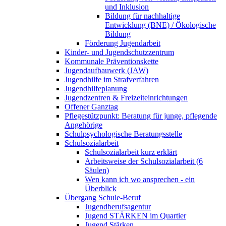
und Inklusion
Bildung für nachhaltige
Entwicklung (BNE) / Ökologische
Bildung
Förderung Jugendarbeit
Kinder- und Jugendschutzzentrum
Kommunale Präventionskette
Jugendaufbauwerk (JAW)
Jugendhilfe im Strafverfahren
Jugendhilfeplanung
Jugendzentren & Freizeiteinrichtungen
Offener Ganztag
Pflegestützpunkt: Beratung für junge, pflegende
Angehörige
Schulpsychologische Beratungsstelle
Schulsozialarbeit
Schulsozialarbeit kurz erklärt
Arbeitsweise der Schulsozialarbeit (6
Säulen)
Wen kann ich wo ansprechen - ein
Überblick
Übergang Schule-Beruf
Jugendberufsagentur
Jugend STÄRKEN im Quartier
Jugend Stärken