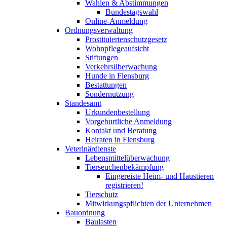
Wahlen & Abstimmungen
Bundestagswahl
Online-Anmeldung
Ordnungsverwaltung
Prostituiertenschutzgesetz
Wohnpflegeaufsicht
Stiftungen
Verkehrsüberwachung
Hunde in Flensburg
Bestattungen
Sondernutzung
Standesamt
Urkundenbestellung
Vorgeburtliche Anmeldung
Kontakt und Beratung
Heiraten in Flensburg
Veterinärdienste
Lebensmittelüberwachung
Tierseuchenbekämpfung
Eingereiste Heim- und Haustieren
registrieren!
Tierschutz
Mitwirkungspflichten der Unternehmen
Bauordnung
Baulasten