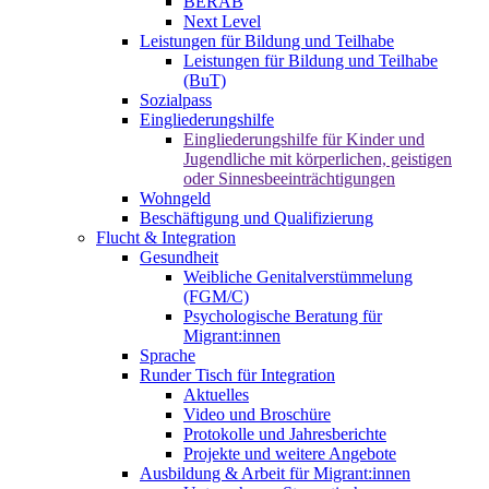
BERAB
Next Level
Leistungen für Bildung und Teilhabe
Leistungen für Bildung und Teilhabe
(BuT)
Sozialpass
Eingliederungshilfe
Eingliederungshilfe für Kinder und
Jugendliche mit körperlichen, geistigen
oder Sinnesbeeinträchtigungen
Wohngeld
Beschäftigung und Qualifizierung
Flucht & Integration
Gesundheit
Weibliche Genitalverstümmelung
(FGM/C)
Psychologische Beratung für
Migrant:innen
Sprache
Runder Tisch für Integration
Aktuelles
Video und Broschüre
Protokolle und Jahresberichte
Projekte und weitere Angebote
Ausbildung & Arbeit für Migrant:innen