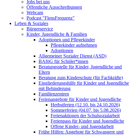
Jobs bei uns
Öffentliche Ausschreibungen
Webcam
Podcast "FlensFrequenz"
Leben & Soziales
Bürgerservice
Kinder, Jugendliche & Familien
Adoptionen und Pflegekinder
Pflegekinder aufnehmen
Adoptionen
Allgemeiner Sozialer Dienst (ASD)
BAföG für Schüler*innen
Beratungsstelle für Kinder, Jugendliche und
Eltern
Beratung zum Kinderschutz (für Fachkräfte)
Eingliederungshilfe für Kinder und Jugendliche
mit Behinderung
Familienzentren
Ferienangebote für Kinder und Jugendliche
Herbstferien (12.10. bis 24.10.2026)
Sommerferien (04.07. bis 5.08.2026)
Ferienaktionen der Schulsozialarbeit
Ferienpass für Kinder und Jugendliche
Offene Kinder- und Jugendarbeit
Frühe Hilfen: Angebote für Schwangere und