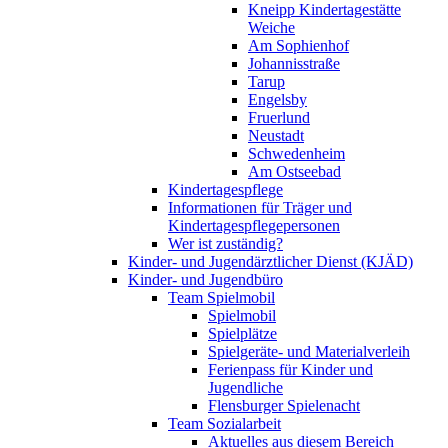
Kneipp Kindertagestätte
Weiche
Am Sophienhof
Johannisstraße
Tarup
Engelsby
Fruerlund
Neustadt
Schwedenheim
Am Ostseebad
Kindertagespflege
Informationen für Träger und
Kindertagespflegepersonen
Wer ist zuständig?
Kinder- und Jugendärztlicher Dienst (KJÄD)
Kinder- und Jugendbüro
Team Spielmobil
Spielmobil
Spielplätze
Spielgeräte- und Materialverleih
Ferienpass für Kinder und
Jugendliche
Flensburger Spielenacht
Team Sozialarbeit
Aktuelles aus diesem Bereich