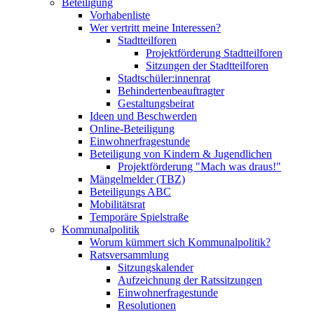
Beteiligung
Vorhabenliste
Wer vertritt meine Interessen?
Stadtteilforen
Projektförderung Stadtteilforen
Sitzungen der Stadtteilforen
Stadtschüler:innenrat
Behindertenbeauftragter
Gestaltungsbeirat
Ideen und Beschwerden
Online-Beteiligung
Einwohnerfragestunde
Beteiligung von Kindern & Jugendlichen
Projektförderung "Mach was draus!"
Mängelmelder (TBZ)
Beteiligungs ABC
Mobilitätsrat
Temporäre Spielstraße
Kommunalpolitik
Worum kümmert sich Kommunalpolitik?
Ratsversammlung
Sitzungskalender
Aufzeichnung der Ratssitzungen
Einwohnerfragestunde
Resolutionen