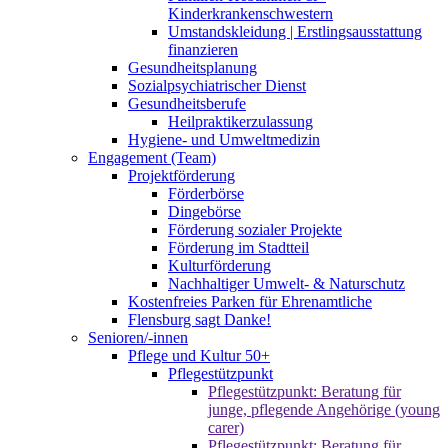
Kinderkrankenschwestern
Umstandskleidung | Erstlingsausstattung
finanzieren
Gesundheitsplanung
Sozialpsychiatrischer Dienst
Gesundheitsberufe
Heilpraktikerzulassung
Hygiene- und Umweltmedizin
Engagement (Team)
Projektförderung
Förderbörse
Dingebörse
Förderung sozialer Projekte
Förderung im Stadtteil
Kulturförderung
Nachhaltiger Umwelt- & Naturschutz
Kostenfreies Parken für Ehrenamtliche
Flensburg sagt Danke!
Senioren/-innen
Pflege und Kultur 50+
Pflegestützpunkt
Pflegestützpunkt: Beratung für
junge, pflegende Angehörige (young
carer)
Pflegestützpunkt: Beratung für