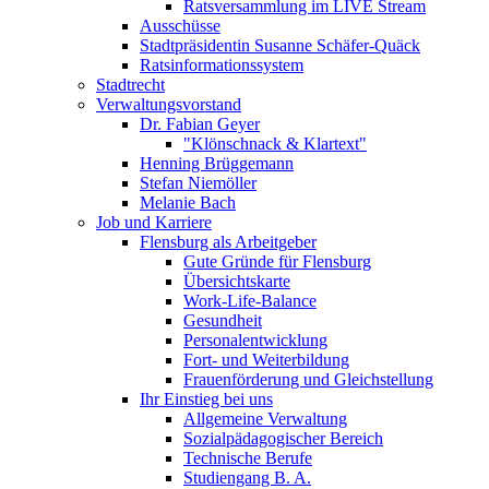
Ratsversammlung im LIVE Stream
Ausschüsse
Stadtpräsidentin Susanne Schäfer-Quäck
Ratsinformationssystem
Stadtrecht
Verwaltungsvorstand
Dr. Fabian Geyer
"Klönschnack & Klartext"
Henning Brüggemann
Stefan Niemöller
Melanie Bach
Job und Karriere
Flensburg als Arbeitgeber
Gute Gründe für Flensburg
Übersichtskarte
Work-Life-Balance
Gesundheit
Personalentwicklung
Fort- und Weiterbildung
Frauenförderung und Gleichstellung
Ihr Einstieg bei uns
Allgemeine Verwaltung
Sozialpädagogischer Bereich
Technische Berufe
Studiengang B. A.