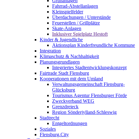
Grünanlagen
Fahrrad-Abstellanlagen
Kleinspielfelder
Überdachungen / Unterstände
Feuerstellen / Grillplätze
Skate-Anlagen
Inklusiver Spielplatz Hestoft
Kinder & Jugendliche
Aktionsplan Kinderfreundliche Kommune
Integration
Klimaschutz & Nachhaltigkeit
Planungsgrundlagen
Integriertes Stadtentwicklungskonzept
Fairtrade Stadt Flensburg
Kooperationen mit dem Umland
Verwaltungsgemeinschaft Flensburg-
Glücksburg
Tourismus Agentur Flensburger Förde
Zweckverband WEG
Grenzdreieck
Region Sönderjylland-Schleswig
Stadtrecht
Entgeltordnungen
Soziales
Flensburg.City