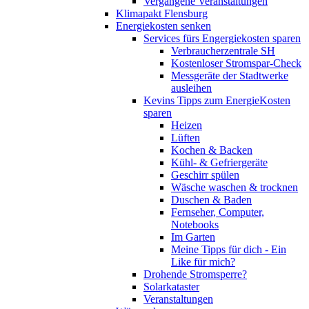
Vergangene Veranstaltungen
Klimapakt Flensburg
Energiekosten senken
Services fürs Engergiekosten sparen
Verbraucherzentrale SH
Kostenloser Stromspar-Check
Messgeräte der Stadtwerke
ausleihen
Kevins Tipps zum EnergieKosten
sparen
Heizen
Lüften
Kochen & Backen
Kühl- & Gefriergeräte
Geschirr spülen
Wäsche waschen & trocknen
Duschen & Baden
Fernseher, Computer,
Notebooks
Im Garten
Meine Tipps für dich - Ein
Like für mich?
Drohende Stromsperre?
Solarkataster
Veranstaltungen