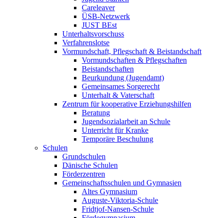
Careleaver
ÜSB-Netzwerk
JUST BEst
Unterhaltsvorschuss
Verfahrenslotse
Vormundschaft, Pflegschaft & Beistandschaft
Vormundschaften & Pflegschaften
Beistandschaften
Beurkundung (Jugendamt)
Gemeinsames Sorgerecht
Unterhalt & Vaterschaft
Zentrum für kooperative Erziehungshilfen
Beratung
Jugendsozialarbeit an Schule
Unterricht für Kranke
Temporäre Beschulung
Schulen
Grundschulen
Dänische Schulen
Förderzentren
Gemeinschaftsschulen und Gymnasien
Altes Gymnasium
Auguste-Viktoria-Schule
Fridtjof-Nansen-Schule
Fördegymnasium