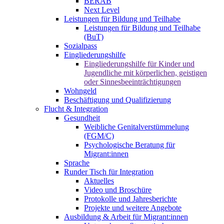
BERAB
Next Level
Leistungen für Bildung und Teilhabe
Leistungen für Bildung und Teilhabe
(BuT)
Sozialpass
Eingliederungshilfe
Eingliederungshilfe für Kinder und
Jugendliche mit körperlichen, geistigen
oder Sinnesbeeinträchtigungen
Wohngeld
Beschäftigung und Qualifizierung
Flucht & Integration
Gesundheit
Weibliche Genitalverstümmelung
(FGM/C)
Psychologische Beratung für
Migrant:innen
Sprache
Runder Tisch für Integration
Aktuelles
Video und Broschüre
Protokolle und Jahresberichte
Projekte und weitere Angebote
Ausbildung & Arbeit für Migrant:innen