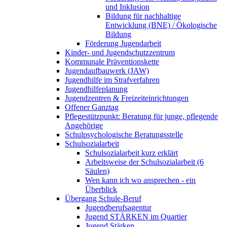
und Inklusion
Bildung für nachhaltige
Entwicklung (BNE) / Ökologische
Bildung
Förderung Jugendarbeit
Kinder- und Jugendschutzzentrum
Kommunale Präventionskette
Jugendaufbauwerk (JAW)
Jugendhilfe im Strafverfahren
Jugendhilfeplanung
Jugendzentren & Freizeiteinrichtungen
Offener Ganztag
Pflegestützpunkt: Beratung für junge, pflegende
Angehörige
Schulpsychologische Beratungsstelle
Schulsozialarbeit
Schulsozialarbeit kurz erklärt
Arbeitsweise der Schulsozialarbeit (6
Säulen)
Wen kann ich wo ansprechen - ein
Überblick
Übergang Schule-Beruf
Jugendberufsagentur
Jugend STÄRKEN im Quartier
Jugend Stärken