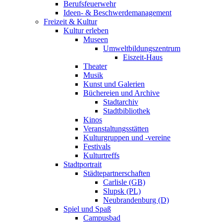
Berufsfeuerwehr
Ideen- & Beschwerdemanagement
Freizeit & Kultur
Kultur erleben
Museen
Umweltbildungszentrum
Eiszeit-Haus
Theater
Musik
Kunst und Galerien
Büchereien und Archive
Stadtarchiv
Stadtbibliothek
Kinos
Veranstaltungsstätten
Kulturgruppen und -vereine
Festivals
Kulturtreffs
Stadtportrait
Städtepartnerschaften
Carlisle (GB)
Slupsk (PL)
Neubrandenburg (D)
Spiel und Spaß
Campusbad