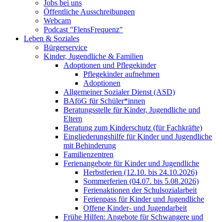
Jobs bei uns
Öffentliche Ausschreibungen
Webcam
Podcast "FlensFrequenz"
Leben & Soziales
Bürgerservice
Kinder, Jugendliche & Familien
Adoptionen und Pflegekinder
Pflegekinder aufnehmen
Adoptionen
Allgemeiner Sozialer Dienst (ASD)
BAföG für Schüler*innen
Beratungsstelle für Kinder, Jugendliche und
Eltern
Beratung zum Kinderschutz (für Fachkräfte)
Eingliederungshilfe für Kinder und Jugendliche
mit Behinderung
Familienzentren
Ferienangebote für Kinder und Jugendliche
Herbstferien (12.10. bis 24.10.2026)
Sommerferien (04.07. bis 5.08.2026)
Ferienaktionen der Schulsozialarbeit
Ferienpass für Kinder und Jugendliche
Offene Kinder- und Jugendarbeit
Frühe Hilfen: Angebote für Schwangere und