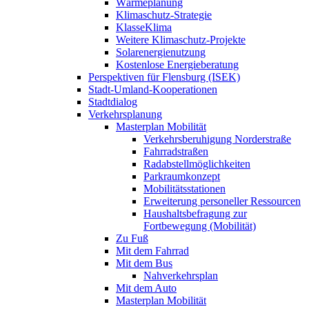
Wärmeplanung
Klimaschutz-Strategie
KlasseKlima
Weitere Klimaschutz-Projekte
Solarenergienutzung
Kostenlose Energieberatung
Perspektiven für Flensburg (ISEK)
Stadt-Umland-Kooperationen
Stadtdialog
Verkehrsplanung
Masterplan Mobilität
Verkehrsberuhigung Norderstraße
Fahrradstraßen
Radabstellmöglichkeiten
Parkraumkonzept
Mobilitätsstationen
Erweiterung personeller Ressourcen
Haushaltsbefragung zur
Fortbewegung (Mobilität)
Zu Fuß
Mit dem Fahrrad
Mit dem Bus
Nahverkehrsplan
Mit dem Auto
Masterplan Mobilität