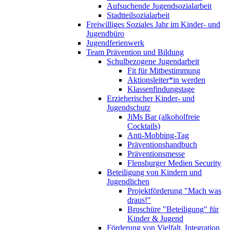
Aufsuchende Jugendsozialarbeit
Stadtteilsozialarbeit
Freiwilliges Soziales Jahr im Kinder- und
Jugendbüro
Jugendferienwerk
Team Prävention und Bildung
Schulbezogene Jugendarbeit
Fit für Mitbestimmung
Aktionsleiter*in werden
Klassenfindungstage
Erzieherischer Kinder- und
Jugendschutz
JiMs Bar (alkoholfreie
Cocktails)
Anti-Mobbing-Tag
Präventionshandbuch
Präventionsmesse
Flensburger Medien Security
Beteiligung von Kindern und
Jugendlichen
Projektförderung "Mach was
draus!"
Broschüre "Beteiligung" für
Kinder & Jugend
Förderung von Vielfalt, Integration