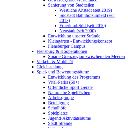
Sanierung von Stadtteilen
Westliche Altstadt (seit 2019)
Südstadt Bahnhofsumfeld (seit
2013)
Fruerlund-Süd (seit 2010)
Neustadt (seit 2000)
Entwicklung unserer Strände
Kleingärten - Entwicklungskonzept
Flensburger Campus
Flensburg & Kooperationen
Smarte Grenzregion zwischen den Meeren
Verkehr & Mobilität
Gleichstellung
Spiel- und Bewegungsräume
Entwicklung des Programms
Vital-Parks (60+)
Öffentliche Sport-Geräte
Naturnahe Spielflächen
Arbeitsgruppe
Beteiligung
Schulhöfe
Spielplätze
Jugend-Aktivitätsräume
Stadt-Strände