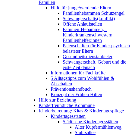
Familien
Hilfe für junge/werdende Eltern
Familienhebammen Schutzengel
Schwangerschafts(konflikt)
Offene Anlaufstellen
Familien-Hebammen, -
Kinderkrankenschwestern,
Familienhelfer:innen
Patenschaften für Kinder psychisch
belasteter Eltern
Gesundheitsdienstanbieter
Schwangerschaft, Geburt und die
erste Zeit danach
Informationen für Fachkräfte
5 Alltagstipps zum Wohlfühlen &
Abschalten
Präventionshandbuch
Konzept der Frühen Hilfen
Hilfe zur Erziehung
Kinderfreundliche Kommune
Kinderbetreuung: Kitas & Kindertagespflege
Kindertagesstätten
Städtische Kindertagesstätten
Alter Kupfermühlenweg
Stuhrsallee