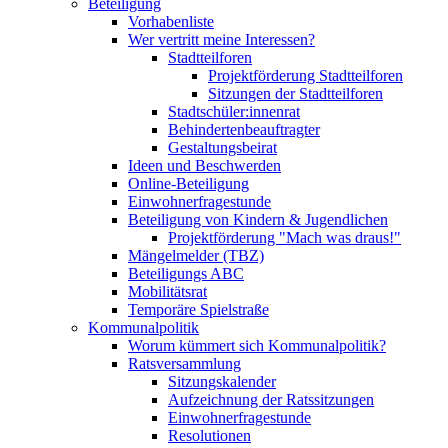
Beteiligung
Vorhabenliste
Wer vertritt meine Interessen?
Stadtteilforen
Projektförderung Stadtteilforen
Sitzungen der Stadtteilforen
Stadtschüler:innenrat
Behindertenbeauftragter
Gestaltungsbeirat
Ideen und Beschwerden
Online-Beteiligung
Einwohnerfragestunde
Beteiligung von Kindern & Jugendlichen
Projektförderung "Mach was draus!"
Mängelmelder (TBZ)
Beteiligungs ABC
Mobilitätsrat
Temporäre Spielstraße
Kommunalpolitik
Worum kümmert sich Kommunalpolitik?
Ratsversammlung
Sitzungskalender
Aufzeichnung der Ratssitzungen
Einwohnerfragestunde
Resolutionen