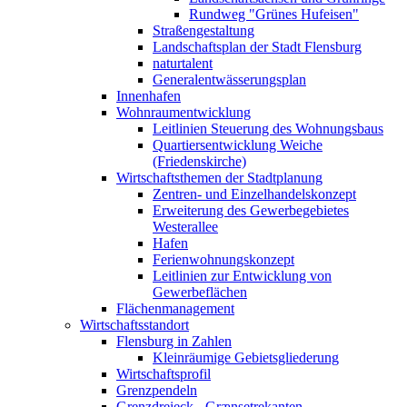
Rundweg "Grünes Hufeisen"
Straßengestaltung
Landschaftsplan der Stadt Flensburg
naturtalent
Generalentwässerungsplan
Innenhafen
Wohnraumentwicklung
Leitlinien Steuerung des Wohnungsbaus
Quartiersentwicklung Weiche
(Friedenskirche)
Wirtschaftsthemen der Stadtplanung
Zentren- und Einzelhandelskonzept
Erweiterung des Gewerbegebietes
Westerallee
Hafen
Ferienwohnungskonzept
Leitlinien zur Entwicklung von
Gewerbeflächen
Flächenmanagement
Wirtschaftsstandort
Flensburg in Zahlen
Kleinräumige Gebietsgliederung
Wirtschaftsprofil
Grenzpendeln
Grenzdreieck - Grænsetrekanten