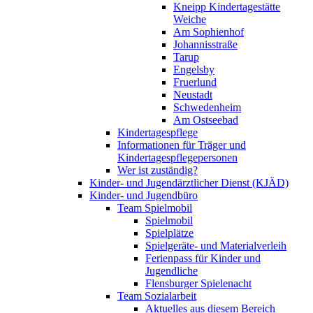
Kneipp Kindertagestätte
Weiche
Am Sophienhof
Johannisstraße
Tarup
Engelsby
Fruerlund
Neustadt
Schwedenheim
Am Ostseebad
Kindertagespflege
Informationen für Träger und
Kindertagespflegepersonen
Wer ist zuständig?
Kinder- und Jugendärztlicher Dienst (KJÄD)
Kinder- und Jugendbüro
Team Spielmobil
Spielmobil
Spielplätze
Spielgeräte- und Materialverleih
Ferienpass für Kinder und
Jugendliche
Flensburger Spielenacht
Team Sozialarbeit
Aktuelles aus diesem Bereich