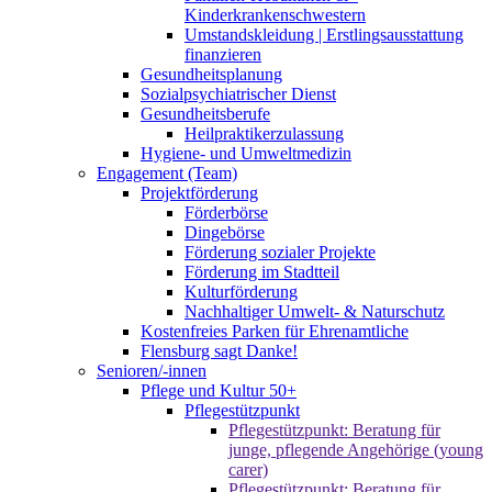
Kinderkrankenschwestern
Umstandskleidung | Erstlingsausstattung
finanzieren
Gesundheitsplanung
Sozialpsychiatrischer Dienst
Gesundheitsberufe
Heilpraktikerzulassung
Hygiene- und Umweltmedizin
Engagement (Team)
Projektförderung
Förderbörse
Dingebörse
Förderung sozialer Projekte
Förderung im Stadtteil
Kulturförderung
Nachhaltiger Umwelt- & Naturschutz
Kostenfreies Parken für Ehrenamtliche
Flensburg sagt Danke!
Senioren/-innen
Pflege und Kultur 50+
Pflegestützpunkt
Pflegestützpunkt: Beratung für
junge, pflegende Angehörige (young
carer)
Pflegestützpunkt: Beratung für