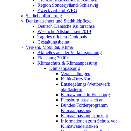
Region Sønderjylland-Schleswig
Zweckverband WEG
Städtebauförderung
Denkmalschutz und Stadtbildpflege
Deutsch-Dänische Kulturachse
Westliche Altstadt - seit 2019
Tag des offenen Denkmals
Gestaltungsbeirat
Verkehr, Mobilität, Klima
Aktuelles aus der Verkehrsplanung
Flensburg 2030+
Klimaschutz & Klimaanpassung
Klimaanpassung
Veranstaltungen
Kühle-Orte-Karte
Entsiegelungs-Wettbewerb
abpflastern!
Klimawandel in Flensburg
Flensburg passt sich an
Bundes-Förderprogramm
Klimaanpassung
Klimaanpassungskonzept
Informationen zum Schutz vor
Klimawandelrisiken