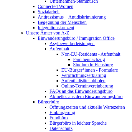
Unternehmen-Stammtisch
Connected Women
Sozialarbeit
Antirassismus + Antidiskriminierung
Begegnung der Menschen
Integrationskonzept
Unsere Ämter von A-Z
Einwanderungsbüro / Immigration Office
Asylbewerberleistungen
Aufenthalt
Non-EU-Residents - Aufenthalt
Familiennachzug
Studium in Flensburg
EU-Bürger*innen - Formulare
Verpflichtungserklärung
Aufenthaltstitel abholen
Online-Terminvereinbarung
FAQs an das Einwanderungsbüro
Aktuelles aus dem Einwanderungsbüro
Bürgerbüro
Öffnungszeiten und aktuelle Wartezeiten
Einbürgerung
Fundbüro
Bürgerbüro in leichter Sprache
Datenschutz