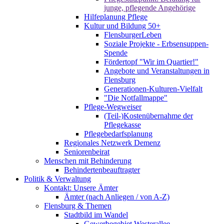
junge, pflegende Angehörige
Hilfeplanung Pflege
Kultur und Bildung 50+
FlensburgerLeben
Soziale Projekte - Erbsensuppen-
Spende
Fördertopf "Wir im Quartier!"
Angebote und Veranstaltungen in
Flensburg
Generationen-Kulturen-Vielfalt
"Die Notfallmappe"
Pflege-Wegweiser
(Teil-)Kostenübernahme der
Pflegekasse
Pflegebedarfsplanung
Regionales Netzwerk Demenz
Seniorenbeirat
Menschen mit Behinderung
Behindertenbeauftragter
Politik & Verwaltung
Kontakt: Unsere Ämter
Ämter (nach Anliegen / von A-Z)
Flensburg & Themen
Stadtbild im Wandel
Gewerbegebiet Westerallee