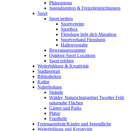
Phänomenta
Jugendzentren & Freizeiteinrichtungen
Sport
Sport treiben
Sportvereine
Sportbox
Flensburg liebt dich Marathon
Sportverband Flensburg
Hallenvergabe
Bewegungssommer
Outdoor-Sport Locations
Sport erleben
Weiterbildung & Kreativität
Stadtportrait
Bibliotheken
Kultur
Naherholung
Strände
Wälder, Naturschutzgebiet Twedter Feld,
naturnahe Flächen
Gärten und Parks
Plätze
Friedhöfe
Ferienangebote/Kinder und Jugendliche
Weiterbildung und Kreativität