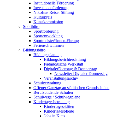
Institutionelle Förderung
Investitionsförderung
Nikolaus Reiser Stiftung
Kulturpreis
Kunstkommission
Sportbüro
Sportförderung
Sportentwicklung
Sportmeister*innen-Ehrung
Ferienschwimmen
Bildungsbüro
Bildungsplanung
Bildungsberichterstattung
Pädagogische Werkstatt
DigitalerDienstag & Donnerstag
Newsletter Digitaler Donnerstag
Veranstaltungsarchiv
Schulverwaltung
Offener Ganztag an städtischen Grundschulen
Berufsbildende Schulen
Schulwege / Schulwegpläne
Kindertagesbetreuung
Kindertagesstätten
Kindertagespflege
Jobs in Kitas