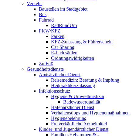
Verkehr
Baustellen im Stadtgebiet
Bus
Fahrrad
RadRundUm
PKW/KFZ
Parken
KFZ-Zulassung & Führerschein
Car-Sharing
E-Ladesäulen
Ordnungswidrigkeiten
Zu Fuß
Gesundheitsdienste
Amtsärztlicher Dienst
Reisemedizin: Beratung & Impfung
Heilpraktikerzulassung
Infektionsschutz
Hygiene & Umweltmedizin
Badewasserqualität
Hafenärztlicher Dienst
Verhaltenstipps und Hygienemaßnahmen
Hygienebelehrung
Freiverkäufliche Arzneimittel
Kinder- und Jugendärztlicher Dienst
Familien-Hebammen & -