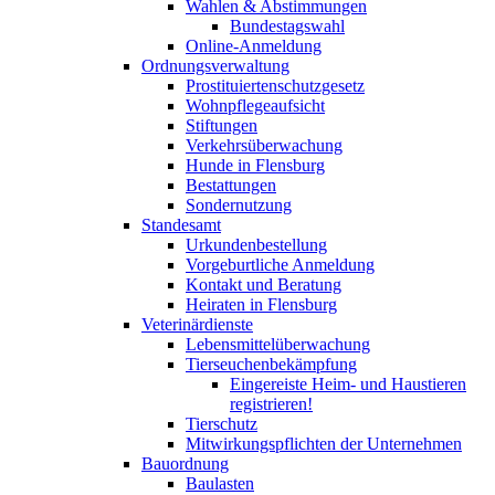
Wahlen & Abstimmungen
Bundestagswahl
Online-Anmeldung
Ordnungsverwaltung
Prostituiertenschutzgesetz
Wohnpflegeaufsicht
Stiftungen
Verkehrsüberwachung
Hunde in Flensburg
Bestattungen
Sondernutzung
Standesamt
Urkundenbestellung
Vorgeburtliche Anmeldung
Kontakt und Beratung
Heiraten in Flensburg
Veterinärdienste
Lebensmittelüberwachung
Tierseuchenbekämpfung
Eingereiste Heim- und Haustieren
registrieren!
Tierschutz
Mitwirkungspflichten der Unternehmen
Bauordnung
Baulasten