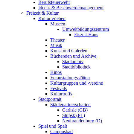
Berufsfeuerwehr
Ideen- & Beschwerdemanagement
Freizeit & Kultur
Kultur erleben
Museen
Umweltbildungszentrum
Eiszeit-Haus
Theater
Musik
Kunst und Galerien
Büchereien und Archive
Stadtarchiv
Stadtbibliothek
Kinos
Veranstaltungsstätten
Kulturgruppen und -vereine
Festivals
Kulturtreffs
Stadtportrait
Städtepartnerschaften
Carlisle (GB)
Slupsk (PL)
Neubrandenburg (D)
Spiel und Spaß
Campusbad