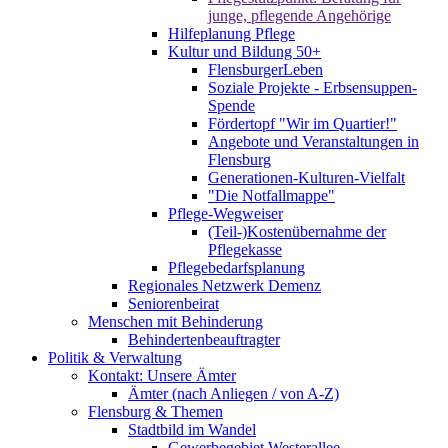
junge, pflegende Angehörige
Hilfeplanung Pflege
Kultur und Bildung 50+
FlensburgerLeben
Soziale Projekte - Erbsensuppen-
Spende
Fördertopf "Wir im Quartier!"
Angebote und Veranstaltungen in
Flensburg
Generationen-Kulturen-Vielfalt
"Die Notfallmappe"
Pflege-Wegweiser
(Teil-)Kostenübernahme der
Pflegekasse
Pflegebedarfsplanung
Regionales Netzwerk Demenz
Seniorenbeirat
Menschen mit Behinderung
Behindertenbeauftragter
Politik & Verwaltung
Kontakt: Unsere Ämter
Ämter (nach Anliegen / von A-Z)
Flensburg & Themen
Stadtbild im Wandel
Gewerbegebiet Westerallee