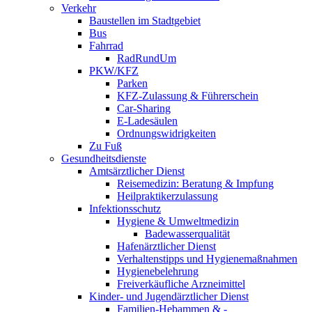
Verkehr
Baustellen im Stadtgebiet
Bus
Fahrrad
RadRundUm
PKW/KFZ
Parken
KFZ-Zulassung & Führerschein
Car-Sharing
E-Ladesäulen
Ordnungswidrigkeiten
Zu Fuß
Gesundheitsdienste
Amtsärztlicher Dienst
Reisemedizin: Beratung & Impfung
Heilpraktikerzulassung
Infektionsschutz
Hygiene & Umweltmedizin
Badewasserqualität
Hafenärztlicher Dienst
Verhaltenstipps und Hygienemaßnahmen
Hygienebelehrung
Freiverkäufliche Arzneimittel
Kinder- und Jugendärztlicher Dienst
Familien-Hebammen & -