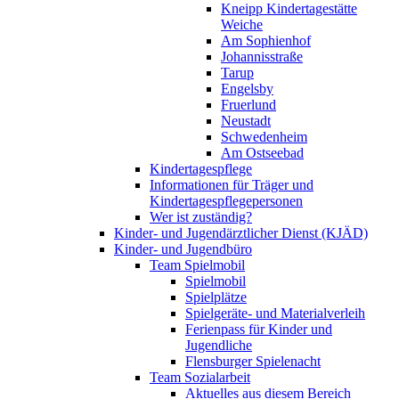
Kneipp Kindertagestätte
Weiche
Am Sophienhof
Johannisstraße
Tarup
Engelsby
Fruerlund
Neustadt
Schwedenheim
Am Ostseebad
Kindertagespflege
Informationen für Träger und
Kindertagespflegepersonen
Wer ist zuständig?
Kinder- und Jugendärztlicher Dienst (KJÄD)
Kinder- und Jugendbüro
Team Spielmobil
Spielmobil
Spielplätze
Spielgeräte- und Materialverleih
Ferienpass für Kinder und
Jugendliche
Flensburger Spielenacht
Team Sozialarbeit
Aktuelles aus diesem Bereich