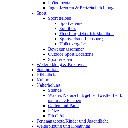
Phänomenta
Jugendzentren & Freizeiteinrichtungen
Sport
Sport treiben
Sportvereine
Sportbox
Flensburg liebt dich Marathon
Sportverband Flensburg
Hallenvergabe
Bewegungssommer
Outdoor-Sport Locations
Sport erleben
Weiterbildung & Kreativität
Stadtportrait
Bibliotheken
Kultur
Naherholung
Strände
Wälder, Naturschutzgebiet Twedter Feld,
naturnahe Flächen
Gärten und Parks
Plätze
Friedhöfe
Ferienangebote/Kinder und Jugendliche
Weiterbildung und Kreativität