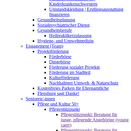
Kinderkrankenschwestern
Umstandskleidung | Erstlingsausstattung
finanzieren
Gesundheitsplanung
Sozialpsychiatrischer Dienst
Gesundheitsberufe
Heilpraktikerzulassung
Hygiene- und Umweltmedizin
Engagement (Team)
Projektförderung
Förderbörse
Dingebörse
Förderung sozialer Projekte
Förderung im Stadtteil
Kulturförderung
Nachhaltiger Umwelt- & Naturschutz
Kostenfreies Parken für Ehrenamtliche
Flensburg sagt Danke!
Senioren/-innen
Pflege und Kultur 50+
Pflegestützpunkt
Pflegestützpunkt: Beratung für
junge, pflegende Angehörige (young
carer)
Pflegestützpunkt: Beratung für