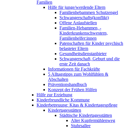
Familien
Hilfe für junge/werdende Eltern
Familienhebammen Schutzengel
Schwangerschafts(konflikt)
Offene Anlaufstellen
Familien-Hebammen, -
Kinderkrankenschwestern,
Familienhelfer:innen
Patenschaften für Kinder psychisch
belasteter Eltern
Gesundheitsdienstanbieter
Schwangerschaft, Geburt und die
erste Zeit danach
Informationen für Fachkräfte
5 Alltagstipps zum Wohlfühlen &
Abschalten
Präventionshandbuch
Konzept der Frühen Hilfen
Hilfe zur Erziehung
Kinderfreundliche Kommune
Kinderbetreuung: Kitas & Kindertagespflege
Kindertagesstätten
Städtische Kindertagesstätten
Alter Kupfermühlenweg
Stuhrsallee