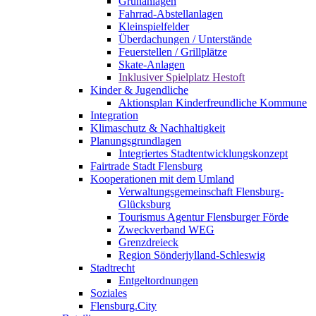
Grünanlagen
Fahrrad-Abstellanlagen
Kleinspielfelder
Überdachungen / Unterstände
Feuerstellen / Grillplätze
Skate-Anlagen
Inklusiver Spielplatz Hestoft
Kinder & Jugendliche
Aktionsplan Kinderfreundliche Kommune
Integration
Klimaschutz & Nachhaltigkeit
Planungsgrundlagen
Integriertes Stadtentwicklungskonzept
Fairtrade Stadt Flensburg
Kooperationen mit dem Umland
Verwaltungsgemeinschaft Flensburg-
Glücksburg
Tourismus Agentur Flensburger Förde
Zweckverband WEG
Grenzdreieck
Region Sönderjylland-Schleswig
Stadtrecht
Entgeltordnungen
Soziales
Flensburg.City