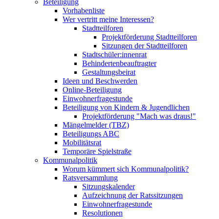
Beteiligung
Vorhabenliste
Wer vertritt meine Interessen?
Stadtteilforen
Projektförderung Stadtteilforen
Sitzungen der Stadtteilforen
Stadtschüler:innenrat
Behindertenbeauftragter
Gestaltungsbeirat
Ideen und Beschwerden
Online-Beteiligung
Einwohnerfragestunde
Beteiligung von Kindern & Jugendlichen
Projektförderung "Mach was draus!"
Mängelmelder (TBZ)
Beteiligungs ABC
Mobilitätsrat
Temporäre Spielstraße
Kommunalpolitik
Worum kümmert sich Kommunalpolitik?
Ratsversammlung
Sitzungskalender
Aufzeichnung der Ratssitzungen
Einwohnerfragestunde
Resolutionen