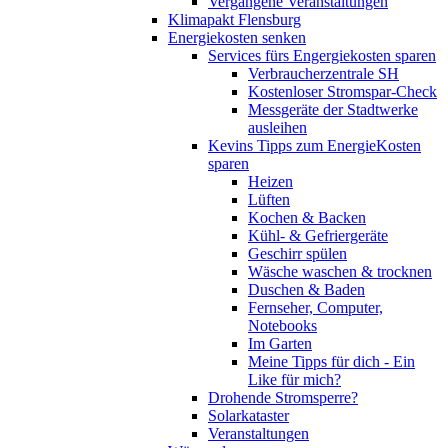
Vergangene Veranstaltungen
Klimapakt Flensburg
Energiekosten senken
Services fürs Engergiekosten sparen
Verbraucherzentrale SH
Kostenloser Stromspar-Check
Messgeräte der Stadtwerke
ausleihen
Kevins Tipps zum EnergieKosten
sparen
Heizen
Lüften
Kochen & Backen
Kühl- & Gefriergeräte
Geschirr spülen
Wäsche waschen & trocknen
Duschen & Baden
Fernseher, Computer,
Notebooks
Im Garten
Meine Tipps für dich - Ein
Like für mich?
Drohende Stromsperre?
Solarkataster
Veranstaltungen