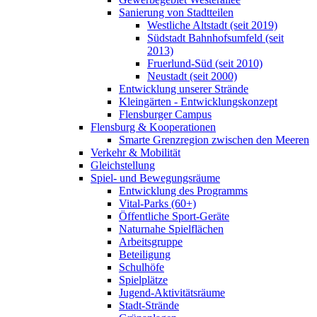
Sanierung von Stadtteilen
Westliche Altstadt (seit 2019)
Südstadt Bahnhofsumfeld (seit
2013)
Fruerlund-Süd (seit 2010)
Neustadt (seit 2000)
Entwicklung unserer Strände
Kleingärten - Entwicklungskonzept
Flensburger Campus
Flensburg & Kooperationen
Smarte Grenzregion zwischen den Meeren
Verkehr & Mobilität
Gleichstellung
Spiel- und Bewegungsräume
Entwicklung des Programms
Vital-Parks (60+)
Öffentliche Sport-Geräte
Naturnahe Spielflächen
Arbeitsgruppe
Beteiligung
Schulhöfe
Spielplätze
Jugend-Aktivitätsräume
Stadt-Strände