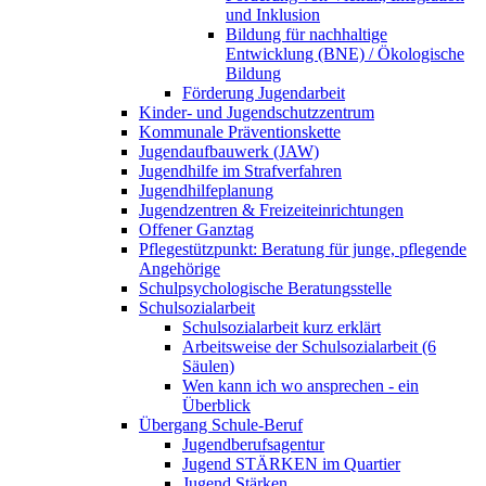
und Inklusion
Bildung für nachhaltige
Entwicklung (BNE) / Ökologische
Bildung
Förderung Jugendarbeit
Kinder- und Jugendschutzzentrum
Kommunale Präventionskette
Jugendaufbauwerk (JAW)
Jugendhilfe im Strafverfahren
Jugendhilfeplanung
Jugendzentren & Freizeiteinrichtungen
Offener Ganztag
Pflegestützpunkt: Beratung für junge, pflegende
Angehörige
Schulpsychologische Beratungsstelle
Schulsozialarbeit
Schulsozialarbeit kurz erklärt
Arbeitsweise der Schulsozialarbeit (6
Säulen)
Wen kann ich wo ansprechen - ein
Überblick
Übergang Schule-Beruf
Jugendberufsagentur
Jugend STÄRKEN im Quartier
Jugend Stärken