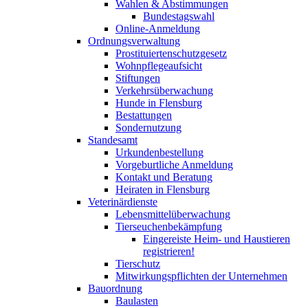
Wahlen & Abstimmungen
Bundestagswahl
Online-Anmeldung
Ordnungsverwaltung
Prostituiertenschutzgesetz
Wohnpflegeaufsicht
Stiftungen
Verkehrsüberwachung
Hunde in Flensburg
Bestattungen
Sondernutzung
Standesamt
Urkundenbestellung
Vorgeburtliche Anmeldung
Kontakt und Beratung
Heiraten in Flensburg
Veterinärdienste
Lebensmittelüberwachung
Tierseuchenbekämpfung
Eingereiste Heim- und Haustieren
registrieren!
Tierschutz
Mitwirkungspflichten der Unternehmen
Bauordnung
Baulasten