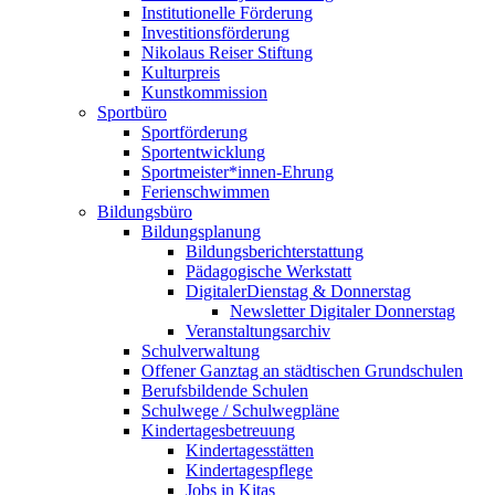
Institutionelle Förderung
Investitionsförderung
Nikolaus Reiser Stiftung
Kulturpreis
Kunstkommission
Sportbüro
Sportförderung
Sportentwicklung
Sportmeister*innen-Ehrung
Ferienschwimmen
Bildungsbüro
Bildungsplanung
Bildungsberichterstattung
Pädagogische Werkstatt
DigitalerDienstag & Donnerstag
Newsletter Digitaler Donnerstag
Veranstaltungsarchiv
Schulverwaltung
Offener Ganztag an städtischen Grundschulen
Berufsbildende Schulen
Schulwege / Schulwegpläne
Kindertagesbetreuung
Kindertagesstätten
Kindertagespflege
Jobs in Kitas