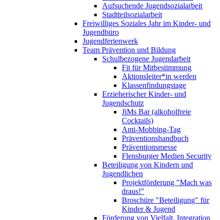
Aufsuchende Jugendsozialarbeit
Stadtteilsozialarbeit
Freiwilliges Soziales Jahr im Kinder- und
Jugendbüro
Jugendferienwerk
Team Prävention und Bildung
Schulbezogene Jugendarbeit
Fit für Mitbestimmung
Aktionsleiter*in werden
Klassenfindungstage
Erzieherischer Kinder- und
Jugendschutz
JiMs Bar (alkoholfreie
Cocktails)
Anti-Mobbing-Tag
Präventionshandbuch
Präventionsmesse
Flensburger Medien Security
Beteiligung von Kindern und
Jugendlichen
Projektförderung "Mach was
draus!"
Broschüre "Beteiligung" für
Kinder & Jugend
Förderung von Vielfalt, Integration