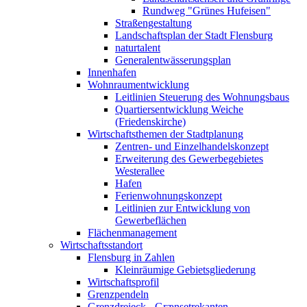
Rundweg "Grünes Hufeisen"
Straßengestaltung
Landschaftsplan der Stadt Flensburg
naturtalent
Generalentwässerungsplan
Innenhafen
Wohnraumentwicklung
Leitlinien Steuerung des Wohnungsbaus
Quartiersentwicklung Weiche
(Friedenskirche)
Wirtschaftsthemen der Stadtplanung
Zentren- und Einzelhandelskonzept
Erweiterung des Gewerbegebietes
Westerallee
Hafen
Ferienwohnungskonzept
Leitlinien zur Entwicklung von
Gewerbeflächen
Flächenmanagement
Wirtschaftsstandort
Flensburg in Zahlen
Kleinräumige Gebietsgliederung
Wirtschaftsprofil
Grenzpendeln
Grenzdreieck - Grænsetrekanten