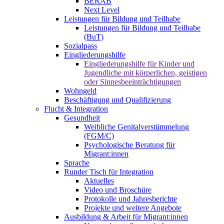
BERAB
Next Level
Leistungen für Bildung und Teilhabe
Leistungen für Bildung und Teilhabe
(BuT)
Sozialpass
Eingliederungshilfe
Eingliederungshilfe für Kinder und
Jugendliche mit körperlichen, geistigen
oder Sinnesbeeinträchtigungen
Wohngeld
Beschäftigung und Qualifizierung
Flucht & Integration
Gesundheit
Weibliche Genitalverstümmelung
(FGM/C)
Psychologische Beratung für
Migrant:innen
Sprache
Runder Tisch für Integration
Aktuelles
Video und Broschüre
Protokolle und Jahresberichte
Projekte und weitere Angebote
Ausbildung & Arbeit für Migrant:innen