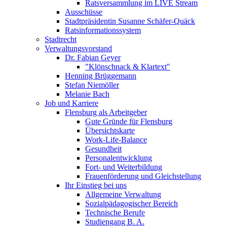
Ratsversammlung im LIVE Stream
Ausschüsse
Stadtpräsidentin Susanne Schäfer-Quäck
Ratsinformationssystem
Stadtrecht
Verwaltungsvorstand
Dr. Fabian Geyer
"Klönschnack & Klartext"
Henning Brüggemann
Stefan Niemöller
Melanie Bach
Job und Karriere
Flensburg als Arbeitgeber
Gute Gründe für Flensburg
Übersichtskarte
Work-Life-Balance
Gesundheit
Personalentwicklung
Fort- und Weiterbildung
Frauenförderung und Gleichstellung
Ihr Einstieg bei uns
Allgemeine Verwaltung
Sozialpädagogischer Bereich
Technische Berufe
Studiengang B. A.