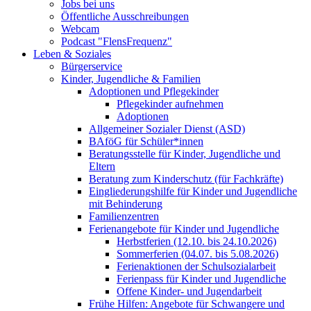
Jobs bei uns
Öffentliche Ausschreibungen
Webcam
Podcast "FlensFrequenz"
Leben & Soziales
Bürgerservice
Kinder, Jugendliche & Familien
Adoptionen und Pflegekinder
Pflegekinder aufnehmen
Adoptionen
Allgemeiner Sozialer Dienst (ASD)
BAföG für Schüler*innen
Beratungsstelle für Kinder, Jugendliche und
Eltern
Beratung zum Kinderschutz (für Fachkräfte)
Eingliederungshilfe für Kinder und Jugendliche
mit Behinderung
Familienzentren
Ferienangebote für Kinder und Jugendliche
Herbstferien (12.10. bis 24.10.2026)
Sommerferien (04.07. bis 5.08.2026)
Ferienaktionen der Schulsozialarbeit
Ferienpass für Kinder und Jugendliche
Offene Kinder- und Jugendarbeit
Frühe Hilfen: Angebote für Schwangere und