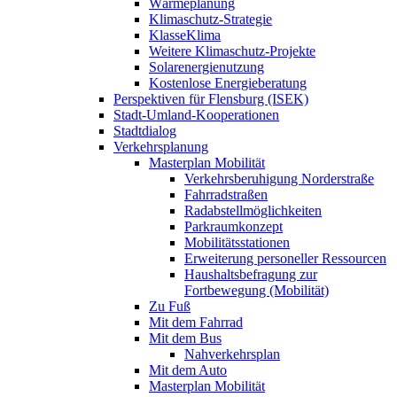
Wärmeplanung
Klimaschutz-Strategie
KlasseKlima
Weitere Klimaschutz-Projekte
Solarenergienutzung
Kostenlose Energieberatung
Perspektiven für Flensburg (ISEK)
Stadt-Umland-Kooperationen
Stadtdialog
Verkehrsplanung
Masterplan Mobilität
Verkehrsberuhigung Norderstraße
Fahrradstraßen
Radabstellmöglichkeiten
Parkraumkonzept
Mobilitätsstationen
Erweiterung personeller Ressourcen
Haushaltsbefragung zur
Fortbewegung (Mobilität)
Zu Fuß
Mit dem Fahrrad
Mit dem Bus
Nahverkehrsplan
Mit dem Auto
Masterplan Mobilität