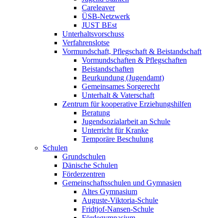
Careleaver
ÜSB-Netzwerk
JUST BEst
Unterhaltsvorschuss
Verfahrenslotse
Vormundschaft, Pflegschaft & Beistandschaft
Vormundschaften & Pflegschaften
Beistandschaften
Beurkundung (Jugendamt)
Gemeinsames Sorgerecht
Unterhalt & Vaterschaft
Zentrum für kooperative Erziehungshilfen
Beratung
Jugendsozialarbeit an Schule
Unterricht für Kranke
Temporäre Beschulung
Schulen
Grundschulen
Dänische Schulen
Förderzentren
Gemeinschaftsschulen und Gymnasien
Altes Gymnasium
Auguste-Viktoria-Schule
Fridtjof-Nansen-Schule
Fördegymnasium