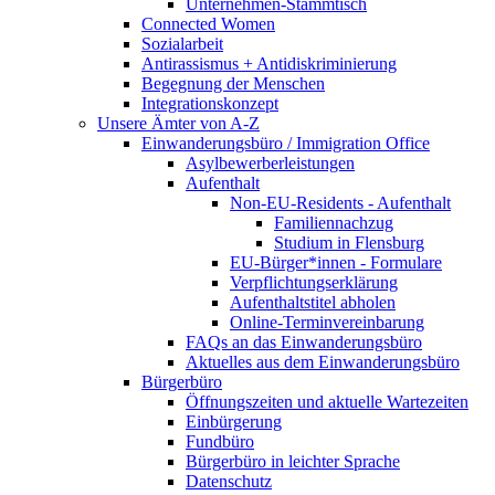
Unternehmen-Stammtisch
Connected Women
Sozialarbeit
Antirassismus + Antidiskriminierung
Begegnung der Menschen
Integrationskonzept
Unsere Ämter von A-Z
Einwanderungsbüro / Immigration Office
Asylbewerberleistungen
Aufenthalt
Non-EU-Residents - Aufenthalt
Familiennachzug
Studium in Flensburg
EU-Bürger*innen - Formulare
Verpflichtungserklärung
Aufenthaltstitel abholen
Online-Terminvereinbarung
FAQs an das Einwanderungsbüro
Aktuelles aus dem Einwanderungsbüro
Bürgerbüro
Öffnungszeiten und aktuelle Wartezeiten
Einbürgerung
Fundbüro
Bürgerbüro in leichter Sprache
Datenschutz