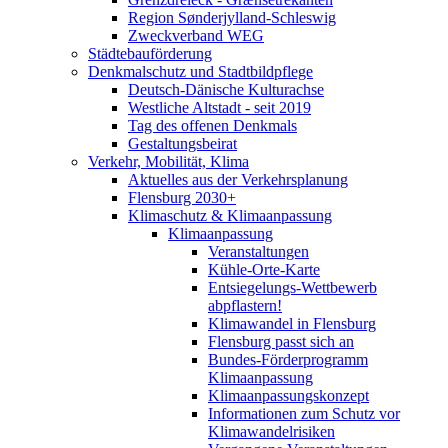
Region Sønderjylland-Schleswig
Zweckverband WEG
Städtebauförderung
Denkmalschutz und Stadtbildpflege
Deutsch-Dänische Kulturachse
Westliche Altstadt - seit 2019
Tag des offenen Denkmals
Gestaltungsbeirat
Verkehr, Mobilität, Klima
Aktuelles aus der Verkehrsplanung
Flensburg 2030+
Klimaschutz & Klimaanpassung
Klimaanpassung
Veranstaltungen
Kühle-Orte-Karte
Entsiegelungs-Wettbewerb
abpflastern!
Klimawandel in Flensburg
Flensburg passt sich an
Bundes-Förderprogramm
Klimaanpassung
Klimaanpassungskonzept
Informationen zum Schutz vor
Klimawandelrisiken