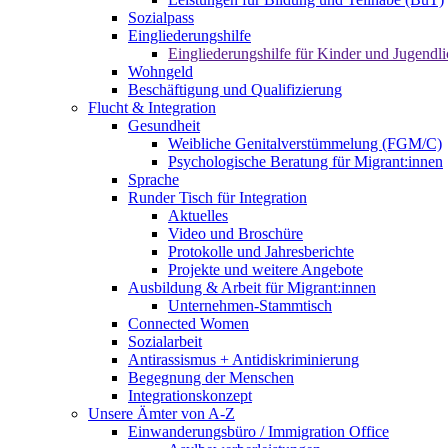
Sozialpass
Eingliederungshilfe
Eingliederungshilfe für Kinder und Jugendli
Wohngeld
Beschäftigung und Qualifizierung
Flucht & Integration
Gesundheit
Weibliche Genitalverstümmelung (FGM/C)
Psychologische Beratung für Migrant:innen
Sprache
Runder Tisch für Integration
Aktuelles
Video und Broschüre
Protokolle und Jahresberichte
Projekte und weitere Angebote
Ausbildung & Arbeit für Migrant:innen
Unternehmen-Stammtisch
Connected Women
Sozialarbeit
Antirassismus + Antidiskriminierung
Begegnung der Menschen
Integrationskonzept
Unsere Ämter von A-Z
Einwanderungsbüro / Immigration Office