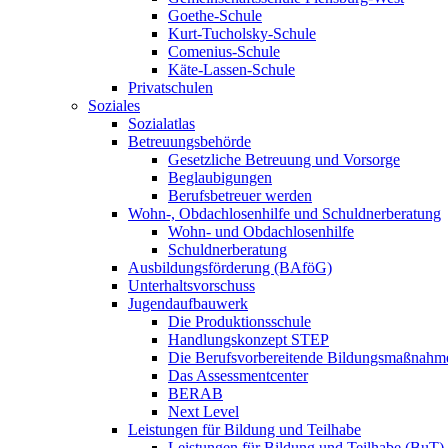
Goethe-Schule
Kurt-Tucholsky-Schule
Comenius-Schule
Käte-Lassen-Schule
Privatschulen
Soziales
Sozialatlas
Betreuungsbehörde
Gesetzliche Betreuung und Vorsorge
Beglaubigungen
Berufsbetreuer werden
Wohn-, Obdachlosenhilfe und Schuldnerberatung
Wohn- und Obdachlosenhilfe
Schuldnerberatung
Ausbildungsförderung (BAföG)
Unterhaltsvorschuss
Jugendaufbauwerk
Die Produktionsschule
Handlungskonzept STEP
Die Berufsvorbereitende Bildungsmaßnahm
Das Assessmentcenter
BERAB
Next Level
Leistungen für Bildung und Teilhabe
Leistungen für Bildung und Teilhabe (BuT)