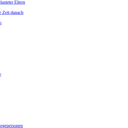
asteter Eltern
e Zeit danach
n
e
legepersonen