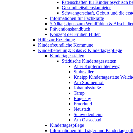
Patenschaften für Kinder psychisch bel
Gesundheitsdienstanbieter
Schwangerschaft, Geburt und die erst
Informationen für Fachkräfte
5 Alltagstipps zum Wohlfühlen & Abschalte
Präventionshandbuch
Konzept der Frühen Hilfen
Hilfe zur Erziehung
Kinderfreundliche Kommune
Kinderbetreuung: Kitas & Kindertagespflege
Kindertagesstätten
Städtische Kindertagesstätten
Alter Kupfermühlenweg
Stuhrsallee
Kneipp Kindertagestätte Weich
Am Sophienhof
Johannisstraße
Tarup
Engelsby
Fruerlund
Neustadt
Schwedenheim
Am Ostseebad
Kindertagespflege
Informationen für Träger und Kindertagespf