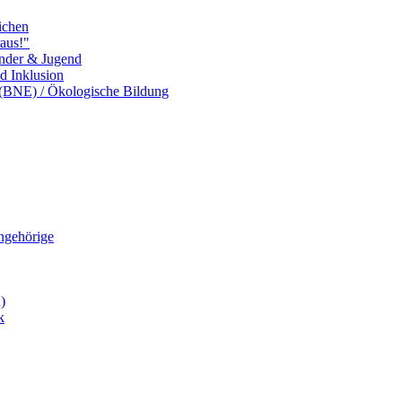
ichen
aus!"
inder & Jugend
nd Inklusion
 (BNE) / Ökologische Bildung
Angehörige
)
k