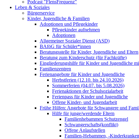
Podcast "FlensFrequenz"
Leben & Soziales
Bürgerservice
Kinder, Jugendliche & Familien
Adoptionen und Pflegekinder
Pflegekinder aufnehmen
Adoptionen
Allgemeiner Sozialer Dienst (ASD)
BAföG für Schüler*innen
Beratungsstelle für Kinder, Jugendliche und Eltern
Beratung zum Kinderschutz (für Fachkräfte)
Eingliederungshilfe für Kinder und Jugendliche m
Familienzentren
Ferienangebote für Kinder und Jugendliche
Herbstferien (12.10. bis 24.10.2026)
Sommerferien (04.07. bis 5.08.2026)
Ferienaktionen der Schulsozialarbeit
Ferienpass für Kinder und Jugendliche
Offene Kinder- und Jugendarbeit
Frühe Hilfen: Angebote für Schwangere und Fami
Hilfe für junge/werdende Eltern
Familienhebammen Schutzengel
Schwangerschafts(konflikt)
Offene Anlaufstellen
Familien-Hebammen, -Kinderkrankens