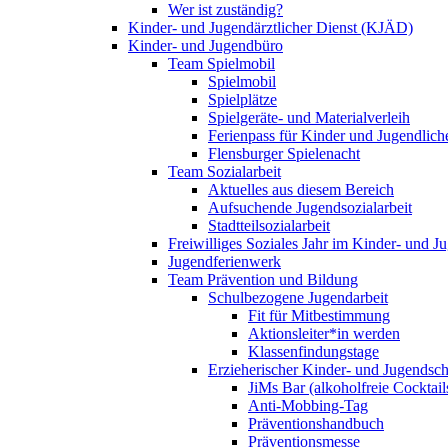
Wer ist zuständig?
Kinder- und Jugendärztlicher Dienst (KJÄD)
Kinder- und Jugendbüro
Team Spielmobil
Spielmobil
Spielplätze
Spielgeräte- und Materialverleih
Ferienpass für Kinder und Jugendlich
Flensburger Spielenacht
Team Sozialarbeit
Aktuelles aus diesem Bereich
Aufsuchende Jugendsozialarbeit
Stadtteilsozialarbeit
Freiwilliges Soziales Jahr im Kinder- und 
Jugendferienwerk
Team Prävention und Bildung
Schulbezogene Jugendarbeit
Fit für Mitbestimmung
Aktionsleiter*in werden
Klassenfindungstage
Erzieherischer Kinder- und Jugendsch
JiMs Bar (alkoholfreie Cocktail
Anti-Mobbing-Tag
Präventionshandbuch
Präventionsmesse