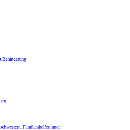
it Behinderung
lien
chwestern, Familienhelfer:innen