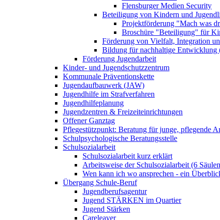
Flensburger Medien Security
Beteiligung von Kindern und Jugendl
Projektförderung "Mach was dr
Broschüre "Beteiligung" für K
Förderung von Vielfalt, Integration u
Bildung für nachhaltige Entwicklung
Förderung Jugendarbeit
Kinder- und Jugendschutzzentrum
Kommunale Präventionskette
Jugendaufbauwerk (JAW)
Jugendhilfe im Strafverfahren
Jugendhilfeplanung
Jugendzentren & Freizeiteinrichtungen
Offener Ganztag
Pflegestützpunkt: Beratung für junge, pflegende 
Schulpsychologische Beratungsstelle
Schulsozialarbeit
Schulsozialarbeit kurz erklärt
Arbeitsweise der Schulsozialarbeit (6 Säulen
Wen kann ich wo ansprechen - ein Überblic
Übergang Schule-Beruf
Jugendberufsagentur
Jugend STÄRKEN im Quartier
Jugend Stärken
Careleaver