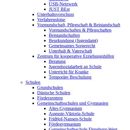
ÜSB-Netzwerk
JUST BEst
Unterhaltsvorschuss
Verfahrenslotse
Vormundschaft, Pflegschaft & Beistandschaft
Vormundschaften & Pflegschaften
Beistandschaften
Beurkundung (Jugendamt)
Gemeinsames Sorgerecht
Unterhalt & Vaterschaft
Zentrum für kooperative Erziehungshilfen
Beratung
Jugendsozialarbeit an Schule
Unterricht für Kranke
Temporäre Beschulung
Schulen
Grundschulen
Dänische Schulen
Förderzentren
Gemeinschaftsschulen und Gymnasien
Altes Gymnasium
Auguste-Viktoria-Schule
Fridtjof-Nansen-Schule
Fördegymnasium
Gemeinschaftsschule Flensburg-West