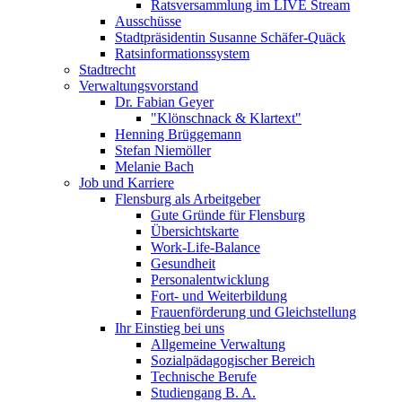
Ratsversammlung im LIVE Stream
Ausschüsse
Stadtpräsidentin Susanne Schäfer-Quäck
Ratsinformationssystem
Stadtrecht
Verwaltungsvorstand
Dr. Fabian Geyer
"Klönschnack & Klartext"
Henning Brüggemann
Stefan Niemöller
Melanie Bach
Job und Karriere
Flensburg als Arbeitgeber
Gute Gründe für Flensburg
Übersichtskarte
Work-Life-Balance
Gesundheit
Personalentwicklung
Fort- und Weiterbildung
Frauenförderung und Gleichstellung
Ihr Einstieg bei uns
Allgemeine Verwaltung
Sozialpädagogischer Bereich
Technische Berufe
Studiengang B. A.