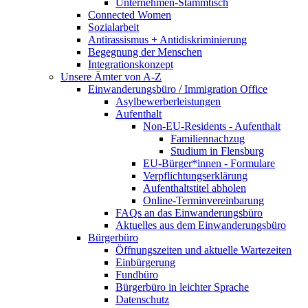
Unternehmen-Stammtisch
Connected Women
Sozialarbeit
Antirassismus + Antidiskriminierung
Begegnung der Menschen
Integrationskonzept
Unsere Ämter von A-Z
Einwanderungsbüro / Immigration Office
Asylbewerberleistungen
Aufenthalt
Non-EU-Residents - Aufenthalt
Familiennachzug
Studium in Flensburg
EU-Bürger*innen - Formulare
Verpflichtungserklärung
Aufenthaltstitel abholen
Online-Terminvereinbarung
FAQs an das Einwanderungsbüro
Aktuelles aus dem Einwanderungsbüro
Bürgerbüro
Öffnungszeiten und aktuelle Wartezeiten
Einbürgerung
Fundbüro
Bürgerbüro in leichter Sprache
Datenschutz