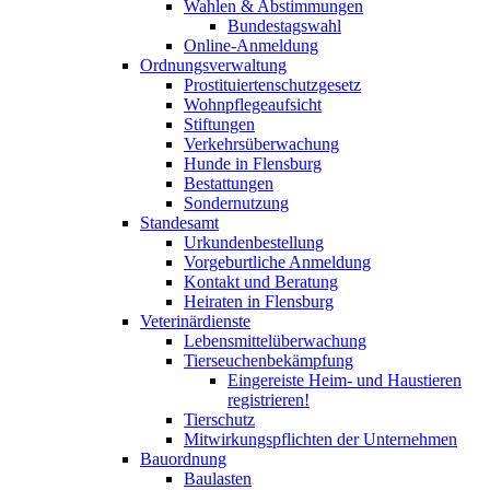
Wahlen & Abstimmungen
Bundestagswahl
Online-Anmeldung
Ordnungsverwaltung
Prostituiertenschutzgesetz
Wohnpflegeaufsicht
Stiftungen
Verkehrsüberwachung
Hunde in Flensburg
Bestattungen
Sondernutzung
Standesamt
Urkundenbestellung
Vorgeburtliche Anmeldung
Kontakt und Beratung
Heiraten in Flensburg
Veterinärdienste
Lebensmittelüberwachung
Tierseuchenbekämpfung
Eingereiste Heim- und Haustieren
registrieren!
Tierschutz
Mitwirkungspflichten der Unternehmen
Bauordnung
Baulasten