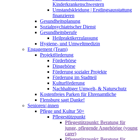
Kinderkrankenschwestern
Umstandskleidung | Erstlingsausstattung
finanzieren
Gesundheitsplanung
Sozialpsychiatrischer Dienst
Gesundheitsberufe
Heilpraktikerzulassung
Hygiene- und Umweltmedizin
Engagement (Team)
Projektförderung
Förderbörse
Dingebörse
Förderung sozialer Projekte
Förderung im Stadtteil
Kulturförderung
Nachhaltiger Umwelt- & Naturschutz
Kostenfreies Parken für Ehrenamtliche
Flensburg sagt Danke!
Senioren/-innen
Pflege und Kultur 50+
Pflegestützpunkt
Pflegestützpunkt: Beratung für
junge, pflegende Angehörige (young
carer)
Pflegestützpunkt: Beratung für