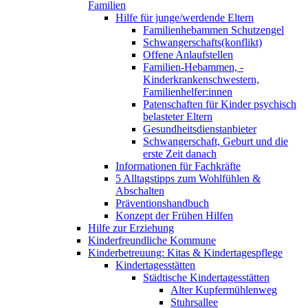
Familien
Hilfe für junge/werdende Eltern
Familienhebammen Schutzengel
Schwangerschafts(konflikt)
Offene Anlaufstellen
Familien-Hebammen, -
Kinderkrankenschwestern,
Familienhelfer:innen
Patenschaften für Kinder psychisch
belasteter Eltern
Gesundheitsdienstanbieter
Schwangerschaft, Geburt und die
erste Zeit danach
Informationen für Fachkräfte
5 Alltagstipps zum Wohlfühlen &
Abschalten
Präventionshandbuch
Konzept der Frühen Hilfen
Hilfe zur Erziehung
Kinderfreundliche Kommune
Kinderbetreuung: Kitas & Kindertagespflege
Kindertagesstätten
Städtische Kindertagesstätten
Alter Kupfermühlenweg
Stuhrsallee