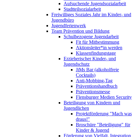
Aufsuchende Jugendsozialarbeit
Stadtteilsozialarbeit
Freiwilliges Soziales Jahr im Kinder- und
Jugendbüro
Jugendferienwerk
Team Prävention und Bildung
Schulbezogene Jugendarbeit
Fit für Mitbestimmung
Aktionsleiter*in werden
Klassenfindungstage
Erzieherischer Kinder- und
Jugendschutz
JiMs Bar (alkoholfreie
Cocktails)
Anti-Mobbing-Tag
Präventionshandbuch
Präventionsmesse
Flensburger Medien Security
Beteiligung von Kindern und
Jugendlichen
Projektförderung "Mach was
draus!"
Broschüre "Beteiligung" für
Kinder & Jugend
Förderung von Vielfalt, Integration