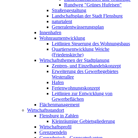
Rundweg "Grünes Hufeisen"
Straßengestaltung
Landschaftsplan der Stadt Flensburg
naturtalent
Generalentwässerungsplan
Innenhafen
Wohnraumentwicklung
Leitlinien Steuerung des Wohnungsbaus
Quartiersentwicklung Weiche
(Friedenskirche)
Wirtschaftsthemen der Stadtplanung
Zentren- und Einzelhandelskonzept
Erweiterung des Gewerbegebietes
Westerallee
Hafen
Ferienwohnungskonzept
Leitlinien zur Entwicklung von
Gewerbeflächen
Flächenmanagement
Wirtschaftsstandort
Flensburg in Zahlen
Kleinräumige Gebietsgliederung
Wirtschaftsprofil
Grenzpendeln
Grenzdreieck - Grænsetrekanten