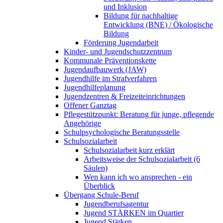
und Inklusion
Bildung für nachhaltige
Entwicklung (BNE) / Ökologische
Bildung
Förderung Jugendarbeit
Kinder- und Jugendschutzzentrum
Kommunale Präventionskette
Jugendaufbauwerk (JAW)
Jugendhilfe im Strafverfahren
Jugendhilfeplanung
Jugendzentren & Freizeiteinrichtungen
Offener Ganztag
Pflegestützpunkt: Beratung für junge, pflegende
Angehörige
Schulpsychologische Beratungsstelle
Schulsozialarbeit
Schulsozialarbeit kurz erklärt
Arbeitsweise der Schulsozialarbeit (6
Säulen)
Wen kann ich wo ansprechen - ein
Überblick
Übergang Schule-Beruf
Jugendberufsagentur
Jugend STÄRKEN im Quartier
Jugend Stärken