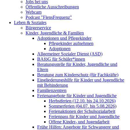
Jobs bei uns
Öffentliche Ausschreibungen
Webcam
Podcast "FlensFrequenz"
Leben & Soziales
Bürgerservice
Kinder, Jugendliche & Familien
Adoptionen und Pflegekinder
Pflegekinder aufnehmen
Adoptionen
Allgemeiner Sozialer Dienst (ASD)
BAföG für Schüler*innen
Beratungsstelle für Kinder, Jugendliche und
Eltern
Beratung zum Kinderschutz (für Fachkräfte)
Eingliederungshilfe für Kinder und Jugendliche
mit Behinderung
Familienzentren
Ferienangebote für Kinder und Jugendliche
Herbstferien (12.10. bis 24.10.2026)
Sommerferien (04.07. bis 5.08.2026)
Ferienaktionen der Schulsozialarbeit
Ferienpass für Kinder und Jugendliche
Offene Kinder- und Jugendarbeit
Frühe Hilfen: Angebote für Schwangere und