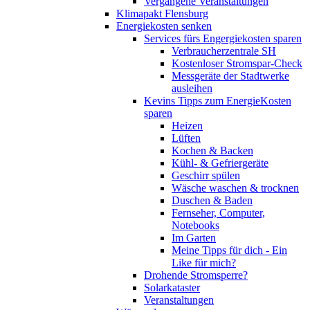
Vergangene Veranstaltungen
Klimapakt Flensburg
Energiekosten senken
Services fürs Engergiekosten sparen
Verbraucherzentrale SH
Kostenloser Stromspar-Check
Messgeräte der Stadtwerke
ausleihen
Kevins Tipps zum EnergieKosten
sparen
Heizen
Lüften
Kochen & Backen
Kühl- & Gefriergeräte
Geschirr spülen
Wäsche waschen & trocknen
Duschen & Baden
Fernseher, Computer,
Notebooks
Im Garten
Meine Tipps für dich - Ein
Like für mich?
Drohende Stromsperre?
Solarkataster
Veranstaltungen