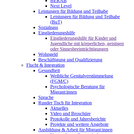
BERAB
Next Level
Leistungen für Bildung und Teilhabe
Leistungen für Bildung und Teilhabe
(BuT)
Sozialpass
Eingliederungshilfe
Eingliederungshilfe für Kinder und
Jugendliche mit körperlichen, geistigen
oder Sinnesbeeinträchtigungen
Wohngeld
Beschäftigung und Qualifizierung
Flucht & Integration
Gesundheit
Weibliche Genitalverstümmelung
(FGM/C)
Psychologische Beratung für
Migrant:innen
Sprache
Runder Tisch für Integration
Aktuelles
Video und Broschüre
Protokolle und Jahresberichte
Projekte und weitere Angebote
Ausbildung & Arbeit für Migrant:innen