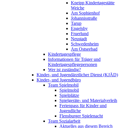
Kneipp Kindertagestätte
Weiche
Am Sophienhof
Johannisstraße
Tarup
Engelsby
Fruerlund
Neustadt
Schwedenheim
Am Ostseebad
Kindertagespflege
Informationen für Träger und
Kindertagespflegepersonen
Wer ist zuständig?
Kinder- und Jugendärztlicher Dienst (KJÄD)
Kinder- und Jugendbüro
Team Spielmobil
Spielmobil
Spielplätze
Spielgeräte- und Materialverleih
Ferienpass für Kinder und
Jugendliche
Flensburger Spielenacht
Team Sozialarbeit
Aktuelles aus diesem Bereich