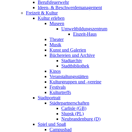
Berufsfeuerwehr
Ideen- & Beschwerdemanagement
Freizeit & Kultur
Kultur erleben
Museen
Umweltbildungszentrum
Eiszeit-Haus
Theater
Musik
Kunst und Galerien
Büchereien und Archive
Stadtarchiv
Stadtbibliothek
Kinos
Veranstaltungsstätten
Kulturgruppen und -vereine
Festivals
Kulturtreffs
Stadtportrait
Städtepartnerschaften
Carlisle (GB)
Slupsk (PL)
Neubrandenburg (D)
Spiel und Spaß
Campusbad