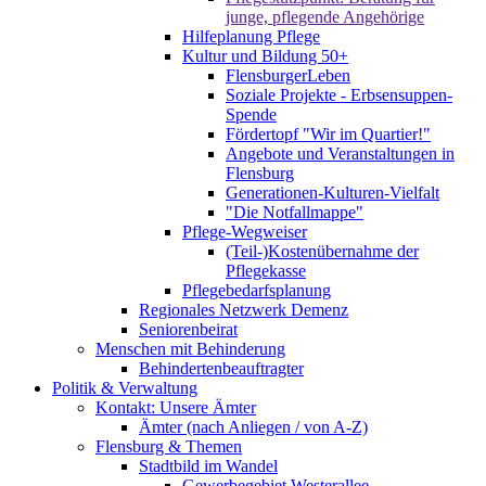
junge, pflegende Angehörige
Hilfeplanung Pflege
Kultur und Bildung 50+
FlensburgerLeben
Soziale Projekte - Erbsensuppen-
Spende
Fördertopf "Wir im Quartier!"
Angebote und Veranstaltungen in
Flensburg
Generationen-Kulturen-Vielfalt
"Die Notfallmappe"
Pflege-Wegweiser
(Teil-)Kostenübernahme der
Pflegekasse
Pflegebedarfsplanung
Regionales Netzwerk Demenz
Seniorenbeirat
Menschen mit Behinderung
Behindertenbeauftragter
Politik & Verwaltung
Kontakt: Unsere Ämter
Ämter (nach Anliegen / von A-Z)
Flensburg & Themen
Stadtbild im Wandel
Gewerbegebiet Westerallee