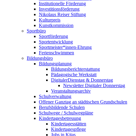
Institutionelle Förderung
Investitionsförderung
Nikolaus Reiser Stiftung
Kulturpreis
Kunstkommission
Sportbüro
Sportförderung
Sportentwicklung
Sportmeister*innen-Ehrung
Ferienschwimmen
Bildungsbüro
Bildungsplanung
Bildungsberichterstattung
Pädagogische Werkstatt
DigitalerDienstag & Donnerstag
Newsletter Digitaler Donnerstag
Veranstaltungsarchiv
Schulverwaltung
Offener Ganztag an städtischen Grundschulen
Berufsbildende Schulen
Schulwege / Schulwegpläne
Kindertagesbetreuung
Kindertagesstätten
Kindertagespflege
Jobs in Kitas