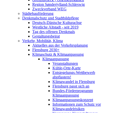
Region Sønderjylland-Schleswig
Zweckverband WEG
Städtebauförderung
Denkmalschutz und Stadtbildpflege
Deutsch-Dänische Kulturachse
Westliche Altstadt - seit 2019
Tag des offenen Denkmals
Gestaltungsbeirat
Verkehr, Mobilität, Klima
Aktuelles aus der Verkehrsplanung
Flensburg 2030+
Klimaschutz & Klimaanpassung
Klimaanpassung
Veranstaltungen
Kühle-Orte-Karte
Entsiegelungs-Wettbewerb
abpflastern!
Klimawandel in Flensburg
Flensburg passt sich an
Bundes-Förderprogramm
Klimaanpassung
Klimaanpassungskonzept
Informationen zum Schutz vor
Klimawandelrisiken