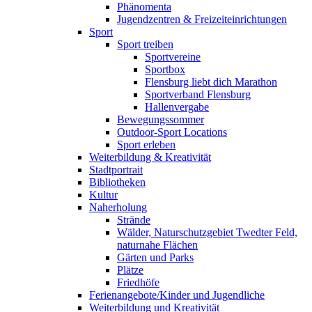
Phänomenta
Jugendzentren & Freizeiteinrichtungen
Sport
Sport treiben
Sportvereine
Sportbox
Flensburg liebt dich Marathon
Sportverband Flensburg
Hallenvergabe
Bewegungssommer
Outdoor-Sport Locations
Sport erleben
Weiterbildung & Kreativität
Stadtportrait
Bibliotheken
Kultur
Naherholung
Strände
Wälder, Naturschutzgebiet Twedter Feld,
naturnahe Flächen
Gärten und Parks
Plätze
Friedhöfe
Ferienangebote/Kinder und Jugendliche
Weiterbildung und Kreativität