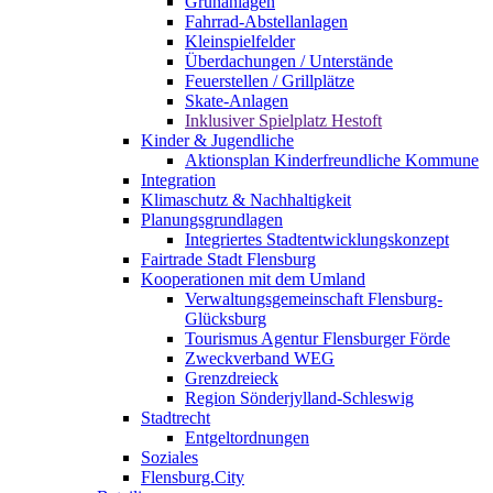
Grünanlagen
Fahrrad-Abstellanlagen
Kleinspielfelder
Überdachungen / Unterstände
Feuerstellen / Grillplätze
Skate-Anlagen
Inklusiver Spielplatz Hestoft
Kinder & Jugendliche
Aktionsplan Kinderfreundliche Kommune
Integration
Klimaschutz & Nachhaltigkeit
Planungsgrundlagen
Integriertes Stadtentwicklungskonzept
Fairtrade Stadt Flensburg
Kooperationen mit dem Umland
Verwaltungsgemeinschaft Flensburg-
Glücksburg
Tourismus Agentur Flensburger Förde
Zweckverband WEG
Grenzdreieck
Region Sönderjylland-Schleswig
Stadtrecht
Entgeltordnungen
Soziales
Flensburg.City