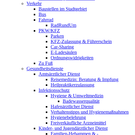
Verkehr
Baustellen im Stadtgebiet
Bus
Fahrrad
RadRundUm
PKW/KFZ
Parken
KFZ-Zulassung & Führerschein
Car-Sharing
E-Ladesäulen
Ordnungswidrigkeiten
Zu Fuß
Gesundheitsdienste
Amtsärztlicher Dienst
Reisemedizin: Beratung & Impfung
Heilpraktikerzulassung
Infektionsschutz
Hygiene & Umweltmedizin
Badewasserqualität
Hafenärztlicher Dienst
Verhaltenstipps und Hygienemaßnahmen
Hygienebelehrung
Freiverkäufliche Arzneimittel
Kinder- und Jugendärztlicher Dienst
Familien-Hebammen & -