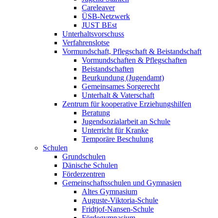
Careleaver
ÜSB-Netzwerk
JUST BEst
Unterhaltsvorschuss
Verfahrenslotse
Vormundschaft, Pflegschaft & Beistandschaft
Vormundschaften & Pflegschaften
Beistandschaften
Beurkundung (Jugendamt)
Gemeinsames Sorgerecht
Unterhalt & Vaterschaft
Zentrum für kooperative Erziehungshilfen
Beratung
Jugendsozialarbeit an Schule
Unterricht für Kranke
Temporäre Beschulung
Schulen
Grundschulen
Dänische Schulen
Förderzentren
Gemeinschaftsschulen und Gymnasien
Altes Gymnasium
Auguste-Viktoria-Schule
Fridtjof-Nansen-Schule
Fördegymnasium