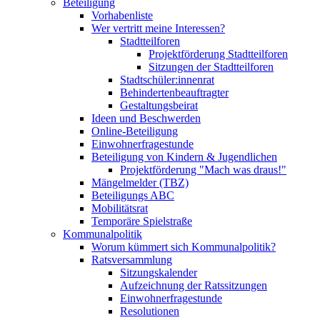
Beteiligung
Vorhabenliste
Wer vertritt meine Interessen?
Stadtteilforen
Projektförderung Stadtteilforen
Sitzungen der Stadtteilforen
Stadtschüler:innenrat
Behindertenbeauftragter
Gestaltungsbeirat
Ideen und Beschwerden
Online-Beteiligung
Einwohnerfragestunde
Beteiligung von Kindern & Jugendlichen
Projektförderung "Mach was draus!"
Mängelmelder (TBZ)
Beteiligungs ABC
Mobilitätsrat
Temporäre Spielstraße
Kommunalpolitik
Worum kümmert sich Kommunalpolitik?
Ratsversammlung
Sitzungskalender
Aufzeichnung der Ratssitzungen
Einwohnerfragestunde
Resolutionen