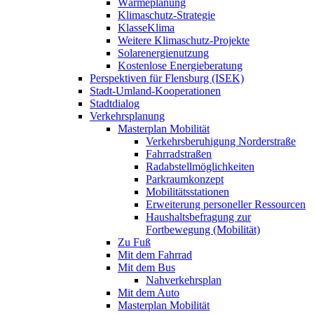
Wärmeplanung
Klimaschutz-Strategie
KlasseKlima
Weitere Klimaschutz-Projekte
Solarenergienutzung
Kostenlose Energieberatung
Perspektiven für Flensburg (ISEK)
Stadt-Umland-Kooperationen
Stadtdialog
Verkehrsplanung
Masterplan Mobilität
Verkehrsberuhigung Norderstraße
Fahrradstraßen
Radabstellmöglichkeiten
Parkraumkonzept
Mobilitätsstationen
Erweiterung personeller Ressourcen
Haushaltsbefragung zur
Fortbewegung (Mobilität)
Zu Fuß
Mit dem Fahrrad
Mit dem Bus
Nahverkehrsplan
Mit dem Auto
Masterplan Mobilität