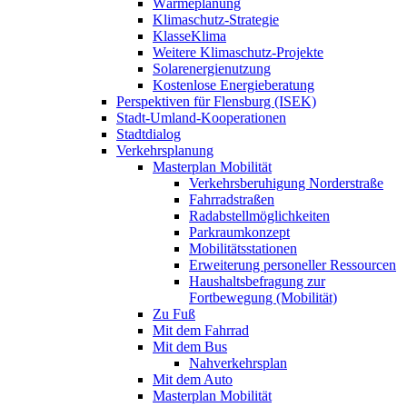
Wärmeplanung
Klimaschutz-Strategie
KlasseKlima
Weitere Klimaschutz-Projekte
Solarenergienutzung
Kostenlose Energieberatung
Perspektiven für Flensburg (ISEK)
Stadt-Umland-Kooperationen
Stadtdialog
Verkehrsplanung
Masterplan Mobilität
Verkehrsberuhigung Norderstraße
Fahrradstraßen
Radabstellmöglichkeiten
Parkraumkonzept
Mobilitätsstationen
Erweiterung personeller Ressourcen
Haushaltsbefragung zur
Fortbewegung (Mobilität)
Zu Fuß
Mit dem Fahrrad
Mit dem Bus
Nahverkehrsplan
Mit dem Auto
Masterplan Mobilität