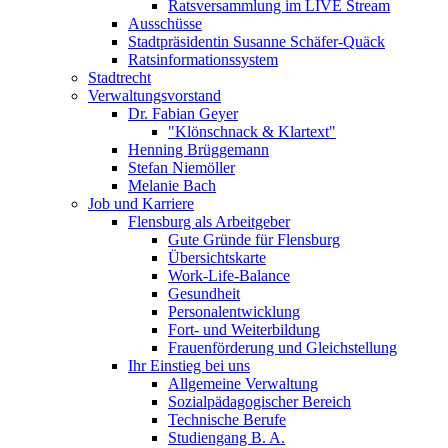
Ratsversammlung im LIVE Stream
Ausschüsse
Stadtpräsidentin Susanne Schäfer-Quäck
Ratsinformationssystem
Stadtrecht
Verwaltungsvorstand
Dr. Fabian Geyer
"Klönschnack & Klartext"
Henning Brüggemann
Stefan Niemöller
Melanie Bach
Job und Karriere
Flensburg als Arbeitgeber
Gute Gründe für Flensburg
Übersichtskarte
Work-Life-Balance
Gesundheit
Personalentwicklung
Fort- und Weiterbildung
Frauenförderung und Gleichstellung
Ihr Einstieg bei uns
Allgemeine Verwaltung
Sozialpädagogischer Bereich
Technische Berufe
Studiengang B. A.