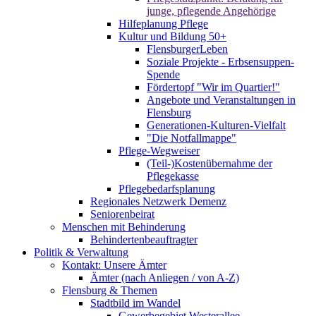
junge, pflegende Angehörige
Hilfeplanung Pflege
Kultur und Bildung 50+
FlensburgerLeben
Soziale Projekte - Erbsensuppen-
Spende
Fördertopf "Wir im Quartier!"
Angebote und Veranstaltungen in
Flensburg
Generationen-Kulturen-Vielfalt
"Die Notfallmappe"
Pflege-Wegweiser
(Teil-)Kostenübernahme der
Pflegekasse
Pflegebedarfsplanung
Regionales Netzwerk Demenz
Seniorenbeirat
Menschen mit Behinderung
Behindertenbeauftragter
Politik & Verwaltung
Kontakt: Unsere Ämter
Ämter (nach Anliegen / von A-Z)
Flensburg & Themen
Stadtbild im Wandel
Gewerbegebiet Westerallee