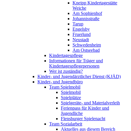
Kneipp Kindertagestätte
Weiche
Am Sophienhof
Johannisstraße
Tarup
Engelsby
Fruerlund
Neustadt
Schwedenheim
Am Ostseebad
Kindertagespflege
Informationen für Träger und
Kindertagespflegepersonen
Wer ist zuständig?
Kinder- und Jugendärztlicher Dienst (KJÄD)
Kinder- und Jugendbüro
Team Spielmobil
Spielmobil
Spielplätze
Spielgeräte- und Materialverleih
Ferienpass für Kinder und
Jugendliche
Flensburger Spielenacht
Team Sozialarbeit
Aktuelles aus diesem Bereich