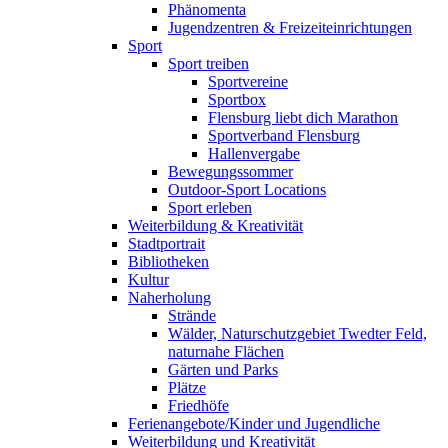
Phänomenta
Jugendzentren & Freizeiteinrichtungen
Sport
Sport treiben
Sportvereine
Sportbox
Flensburg liebt dich Marathon
Sportverband Flensburg
Hallenvergabe
Bewegungssommer
Outdoor-Sport Locations
Sport erleben
Weiterbildung & Kreativität
Stadtportrait
Bibliotheken
Kultur
Naherholung
Strände
Wälder, Naturschutzgebiet Twedter Feld,
naturnahe Flächen
Gärten und Parks
Plätze
Friedhöfe
Ferienangebote/Kinder und Jugendliche
Weiterbildung und Kreativität