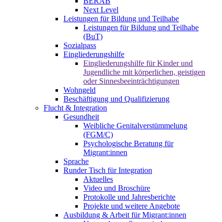
BERAB
Next Level
Leistungen für Bildung und Teilhabe
Leistungen für Bildung und Teilhabe
(BuT)
Sozialpass
Eingliederungshilfe
Eingliederungshilfe für Kinder und
Jugendliche mit körperlichen, geistigen
oder Sinnesbeeinträchtigungen
Wohngeld
Beschäftigung und Qualifizierung
Flucht & Integration
Gesundheit
Weibliche Genitalverstümmelung
(FGM/C)
Psychologische Beratung für
Migrant:innen
Sprache
Runder Tisch für Integration
Aktuelles
Video und Broschüre
Protokolle und Jahresberichte
Projekte und weitere Angebote
Ausbildung & Arbeit für Migrant:innen