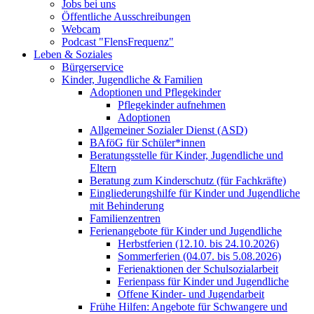
Jobs bei uns
Öffentliche Ausschreibungen
Webcam
Podcast "FlensFrequenz"
Leben & Soziales
Bürgerservice
Kinder, Jugendliche & Familien
Adoptionen und Pflegekinder
Pflegekinder aufnehmen
Adoptionen
Allgemeiner Sozialer Dienst (ASD)
BAföG für Schüler*innen
Beratungsstelle für Kinder, Jugendliche und
Eltern
Beratung zum Kinderschutz (für Fachkräfte)
Eingliederungshilfe für Kinder und Jugendliche
mit Behinderung
Familienzentren
Ferienangebote für Kinder und Jugendliche
Herbstferien (12.10. bis 24.10.2026)
Sommerferien (04.07. bis 5.08.2026)
Ferienaktionen der Schulsozialarbeit
Ferienpass für Kinder und Jugendliche
Offene Kinder- und Jugendarbeit
Frühe Hilfen: Angebote für Schwangere und