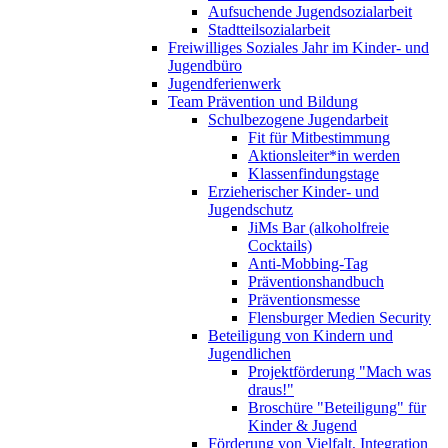
Aufsuchende Jugendsozialarbeit
Stadtteilsozialarbeit
Freiwilliges Soziales Jahr im Kinder- und
Jugendbüro
Jugendferienwerk
Team Prävention und Bildung
Schulbezogene Jugendarbeit
Fit für Mitbestimmung
Aktionsleiter*in werden
Klassenfindungstage
Erzieherischer Kinder- und
Jugendschutz
JiMs Bar (alkoholfreie
Cocktails)
Anti-Mobbing-Tag
Präventionshandbuch
Präventionsmesse
Flensburger Medien Security
Beteiligung von Kindern und
Jugendlichen
Projektförderung "Mach was
draus!"
Broschüre "Beteiligung" für
Kinder & Jugend
Förderung von Vielfalt, Integration