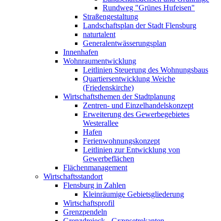
Rundweg "Grünes Hufeisen"
Straßengestaltung
Landschaftsplan der Stadt Flensburg
naturtalent
Generalentwässerungsplan
Innenhafen
Wohnraumentwicklung
Leitlinien Steuerung des Wohnungsbaus
Quartiersentwicklung Weiche
(Friedenskirche)
Wirtschaftsthemen der Stadtplanung
Zentren- und Einzelhandelskonzept
Erweiterung des Gewerbegebietes
Westerallee
Hafen
Ferienwohnungskonzept
Leitlinien zur Entwicklung von
Gewerbeflächen
Flächenmanagement
Wirtschaftsstandort
Flensburg in Zahlen
Kleinräumige Gebietsgliederung
Wirtschaftsprofil
Grenzpendeln
Grenzdreieck - Grænsetrekanten