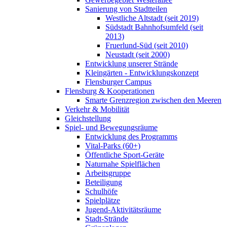
Sanierung von Stadtteilen
Westliche Altstadt (seit 2019)
Südstadt Bahnhofsumfeld (seit
2013)
Fruerlund-Süd (seit 2010)
Neustadt (seit 2000)
Entwicklung unserer Strände
Kleingärten - Entwicklungskonzept
Flensburger Campus
Flensburg & Kooperationen
Smarte Grenzregion zwischen den Meeren
Verkehr & Mobilität
Gleichstellung
Spiel- und Bewegungsräume
Entwicklung des Programms
Vital-Parks (60+)
Öffentliche Sport-Geräte
Naturnahe Spielflächen
Arbeitsgruppe
Beteiligung
Schulhöfe
Spielplätze
Jugend-Aktivitätsräume
Stadt-Strände