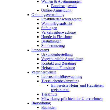
Wahlen & Abstimmungen
Bundestagswahl
Online-Anmeldung
Ordnungsverwaltung
Prostituiertenschutzgesetz
Wohnpflegeaufsicht
Stiftungen
Verkehrsüberwachung
Hunde in Flensburg
Bestattungen
Sondernutzung
Standesamt
Urkundenbestellung
Vorgeburtliche Anmeldung
Kontakt und Beratung
Heiraten in Flensburg
Veterinärdienste
Lebensmittelüberwachung
Tierseuchenbekämpfung
Eingereiste Heim- und Haustieren
registrieren!
Tierschutz
Mitwirkungspflichten der Unternehmen
Bauordnung
Baulasten