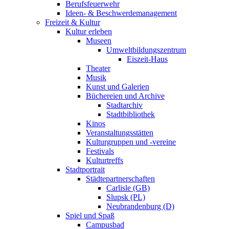
Berufsfeuerwehr
Ideen- & Beschwerdemanagement
Freizeit & Kultur
Kultur erleben
Museen
Umweltbildungszentrum
Eiszeit-Haus
Theater
Musik
Kunst und Galerien
Büchereien und Archive
Stadtarchiv
Stadtbibliothek
Kinos
Veranstaltungsstätten
Kulturgruppen und -vereine
Festivals
Kulturtreffs
Stadtportrait
Städtepartnerschaften
Carlisle (GB)
Slupsk (PL)
Neubrandenburg (D)
Spiel und Spaß
Campusbad