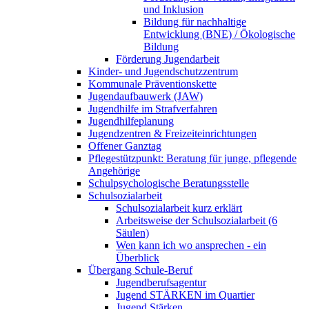
und Inklusion
Bildung für nachhaltige
Entwicklung (BNE) / Ökologische
Bildung
Förderung Jugendarbeit
Kinder- und Jugendschutzzentrum
Kommunale Präventionskette
Jugendaufbauwerk (JAW)
Jugendhilfe im Strafverfahren
Jugendhilfeplanung
Jugendzentren & Freizeiteinrichtungen
Offener Ganztag
Pflegestützpunkt: Beratung für junge, pflegende
Angehörige
Schulpsychologische Beratungsstelle
Schulsozialarbeit
Schulsozialarbeit kurz erklärt
Arbeitsweise der Schulsozialarbeit (6
Säulen)
Wen kann ich wo ansprechen - ein
Überblick
Übergang Schule-Beruf
Jugendberufsagentur
Jugend STÄRKEN im Quartier
Jugend Stärken