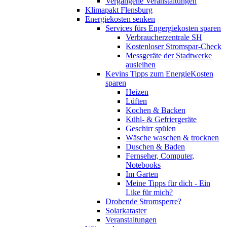
Vergangene Veranstaltungen
Klimapakt Flensburg
Energiekosten senken
Services fürs Engergiekosten sparen
Verbraucherzentrale SH
Kostenloser Stromspar-Check
Messgeräte der Stadtwerke
ausleihen
Kevins Tipps zum EnergieKosten
sparen
Heizen
Lüften
Kochen & Backen
Kühl- & Gefriergeräte
Geschirr spülen
Wäsche waschen & trocknen
Duschen & Baden
Fernseher, Computer,
Notebooks
Im Garten
Meine Tipps für dich - Ein
Like für mich?
Drohende Stromsperre?
Solarkataster
Veranstaltungen