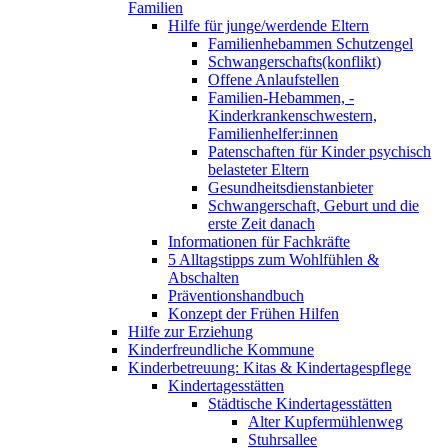
Familien
Hilfe für junge/werdende Eltern
Familienhebammen Schutzengel
Schwangerschafts(konflikt)
Offene Anlaufstellen
Familien-Hebammen, -
Kinderkrankenschwestern,
Familienhelfer:innen
Patenschaften für Kinder psychisch
belasteter Eltern
Gesundheitsdienstanbieter
Schwangerschaft, Geburt und die
erste Zeit danach
Informationen für Fachkräfte
5 Alltagstipps zum Wohlfühlen &
Abschalten
Präventionshandbuch
Konzept der Frühen Hilfen
Hilfe zur Erziehung
Kinderfreundliche Kommune
Kinderbetreuung: Kitas & Kindertagespflege
Kindertagesstätten
Städtische Kindertagesstätten
Alter Kupfermühlenweg
Stuhrsallee