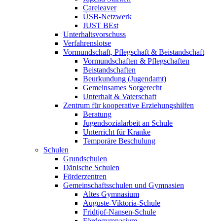
Careleaver
ÜSB-Netzwerk
JUST BEst
Unterhaltsvorschuss
Verfahrenslotse
Vormundschaft, Pflegschaft & Beistandschaft
Vormundschaften & Pflegschaften
Beistandschaften
Beurkundung (Jugendamt)
Gemeinsames Sorgerecht
Unterhalt & Vaterschaft
Zentrum für kooperative Erziehungshilfen
Beratung
Jugendsozialarbeit an Schule
Unterricht für Kranke
Temporäre Beschulung
Schulen
Grundschulen
Dänische Schulen
Förderzentren
Gemeinschaftsschulen und Gymnasien
Altes Gymnasium
Auguste-Viktoria-Schule
Fridtjof-Nansen-Schule
Fördegymnasium