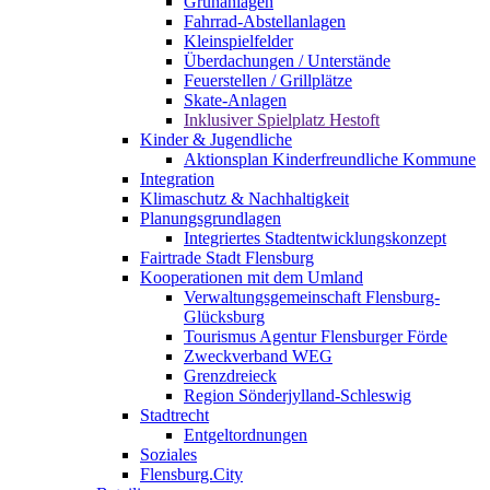
Grünanlagen
Fahrrad-Abstellanlagen
Kleinspielfelder
Überdachungen / Unterstände
Feuerstellen / Grillplätze
Skate-Anlagen
Inklusiver Spielplatz Hestoft
Kinder & Jugendliche
Aktionsplan Kinderfreundliche Kommune
Integration
Klimaschutz & Nachhaltigkeit
Planungsgrundlagen
Integriertes Stadtentwicklungskonzept
Fairtrade Stadt Flensburg
Kooperationen mit dem Umland
Verwaltungsgemeinschaft Flensburg-
Glücksburg
Tourismus Agentur Flensburger Förde
Zweckverband WEG
Grenzdreieck
Region Sönderjylland-Schleswig
Stadtrecht
Entgeltordnungen
Soziales
Flensburg.City