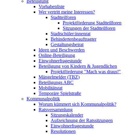
Beteiligung
Vorhabenliste
Wer vertritt meine Interessen?
Stadtteilforen
Projektförderung Stadtteilforen
Sitzungen der Stadtteilforen
Stadtschüler:innenrat
Behindertenbeauftragter
Gestaltungsbeirat
Ideen und Beschwerden
Online-Beteiligung
Einwohnerfragestunde
Beteiligung von Kindern & Jugendlichen
Projektförderung "Mach was draus!"
Mängelmelder (TBZ)
Beteiligungs ABC
Mobilitätsrat
Temporäre Spielstraße
Kommunalpolitik
Worum kümmert sich Kommunalpolitik?
Ratsversammlung
Sitzungskalender
Aufzeichnung der Ratssitzungen
Einwohnerfragestunde
Resolutionen