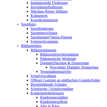
Institutionelle Förderung
Investitionsförderung
Nikolaus Reiser Stiftung
Kulturpreis
Kunstkommission
Sportbüro
Sportförderung
Sportentwicklung
Sportmeister*innen-Ehrung
Ferienschwimmen
Bildungsbüro
Bildungsplanung
Bildungsberichterstattung
Pädagogische Werkstatt
DigitalerDienstag & Donnerstag
Newsletter Digitaler Donnerstag
Veranstaltungsarchiv
Schulverwaltung
Offener Ganztag an städtischen Grundschulen
Berufsbildende Schulen
Schulwege / Schulwegpläne
Kindertagesbetreuung
Kindertagesstätten
Kindertagespflege
Jobs in Kitas