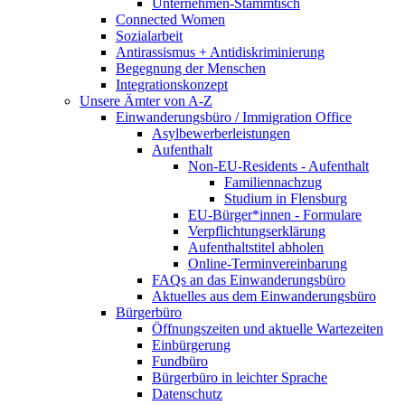
Unternehmen-Stammtisch
Connected Women
Sozialarbeit
Antirassismus + Antidiskriminierung
Begegnung der Menschen
Integrationskonzept
Unsere Ämter von A-Z
Einwanderungsbüro / Immigration Office
Asylbewerberleistungen
Aufenthalt
Non-EU-Residents - Aufenthalt
Familiennachzug
Studium in Flensburg
EU-Bürger*innen - Formulare
Verpflichtungserklärung
Aufenthaltstitel abholen
Online-Terminvereinbarung
FAQs an das Einwanderungsbüro
Aktuelles aus dem Einwanderungsbüro
Bürgerbüro
Öffnungszeiten und aktuelle Wartezeiten
Einbürgerung
Fundbüro
Bürgerbüro in leichter Sprache
Datenschutz