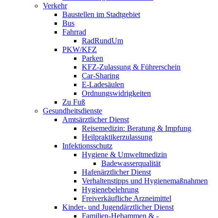
Verkehr
Baustellen im Stadtgebiet
Bus
Fahrrad
RadRundUm
PKW/KFZ
Parken
KFZ-Zulassung & Führerschein
Car-Sharing
E-Ladesäulen
Ordnungswidrigkeiten
Zu Fuß
Gesundheitsdienste
Amtsärztlicher Dienst
Reisemedizin: Beratung & Impfung
Heilpraktikerzulassung
Infektionsschutz
Hygiene & Umweltmedizin
Badewasserqualität
Hafenärztlicher Dienst
Verhaltenstipps und Hygienemaßnahmen
Hygienebelehrung
Freiverkäufliche Arzneimittel
Kinder- und Jugendärztlicher Dienst
Familien-Hebammen & -