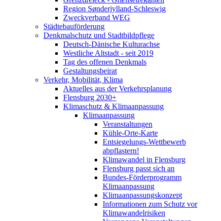
Region Sønderjylland-Schleswig
Zweckverband WEG
Städtebauförderung
Denkmalschutz und Stadtbildpflege
Deutsch-Dänische Kulturachse
Westliche Altstadt - seit 2019
Tag des offenen Denkmals
Gestaltungsbeirat
Verkehr, Mobilität, Klima
Aktuelles aus der Verkehrsplanung
Flensburg 2030+
Klimaschutz & Klimaanpassung
Klimaanpassung
Veranstaltungen
Kühle-Orte-Karte
Entsiegelungs-Wettbewerb
abpflastern!
Klimawandel in Flensburg
Flensburg passt sich an
Bundes-Förderprogramm
Klimaanpassung
Klimaanpassungskonzept
Informationen zum Schutz vor
Klimawandelrisiken