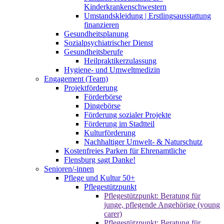
Kinderkrankenschwestern
Umstandskleidung | Erstlingsausstattung
finanzieren
Gesundheitsplanung
Sozialpsychiatrischer Dienst
Gesundheitsberufe
Heilpraktikerzulassung
Hygiene- und Umweltmedizin
Engagement (Team)
Projektförderung
Förderbörse
Dingebörse
Förderung sozialer Projekte
Förderung im Stadtteil
Kulturförderung
Nachhaltiger Umwelt- & Naturschutz
Kostenfreies Parken für Ehrenamtliche
Flensburg sagt Danke!
Senioren/-innen
Pflege und Kultur 50+
Pflegestützpunkt
Pflegestützpunkt: Beratung für
junge, pflegende Angehörige (young
carer)
Pflegestützpunkt: Beratung für