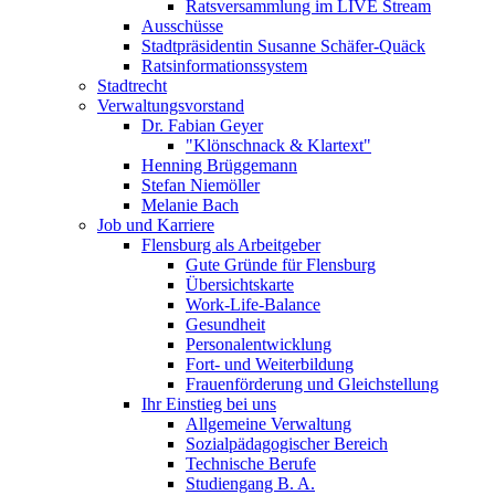
Ratsversammlung im LIVE Stream
Ausschüsse
Stadtpräsidentin Susanne Schäfer-Quäck
Ratsinformationssystem
Stadtrecht
Verwaltungsvorstand
Dr. Fabian Geyer
"Klönschnack & Klartext"
Henning Brüggemann
Stefan Niemöller
Melanie Bach
Job und Karriere
Flensburg als Arbeitgeber
Gute Gründe für Flensburg
Übersichtskarte
Work-Life-Balance
Gesundheit
Personalentwicklung
Fort- und Weiterbildung
Frauenförderung und Gleichstellung
Ihr Einstieg bei uns
Allgemeine Verwaltung
Sozialpädagogischer Bereich
Technische Berufe
Studiengang B. A.