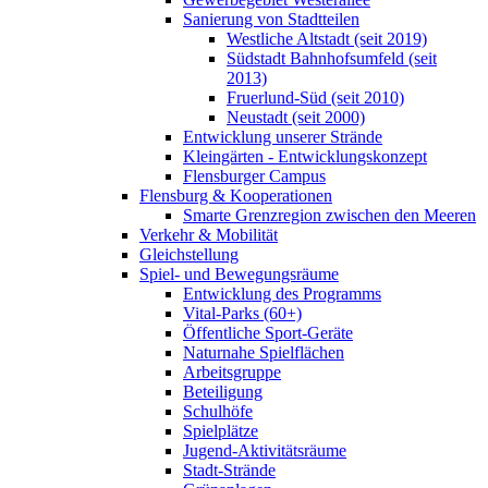
Sanierung von Stadtteilen
Westliche Altstadt (seit 2019)
Südstadt Bahnhofsumfeld (seit
2013)
Fruerlund-Süd (seit 2010)
Neustadt (seit 2000)
Entwicklung unserer Strände
Kleingärten - Entwicklungskonzept
Flensburger Campus
Flensburg & Kooperationen
Smarte Grenzregion zwischen den Meeren
Verkehr & Mobilität
Gleichstellung
Spiel- und Bewegungsräume
Entwicklung des Programms
Vital-Parks (60+)
Öffentliche Sport-Geräte
Naturnahe Spielflächen
Arbeitsgruppe
Beteiligung
Schulhöfe
Spielplätze
Jugend-Aktivitätsräume
Stadt-Strände