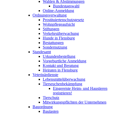
Wahlen & Abstimmungen
Bundestagswahl
Online-Anmeldung
Ordnungsverwaltung
Prostituiertenschutzgesetz
Wohnpflegeaufsicht
Stiftungen
Verkehrsüberwachung
Hunde in Flensburg
Bestattungen
Sondernutzung
Standesamt
Urkundenbestellung
Vorgeburtliche Anmeldung
Kontakt und Beratung
Heiraten in Flensburg
Veterinärdienste
Lebensmittelüberwachung
Tierseuchenbekämpfung
Eingereiste Heim- und Haustieren
registrieren!
Tierschutz
Mitwirkungspflichten der Unternehmen
Bauordnung
Baulasten