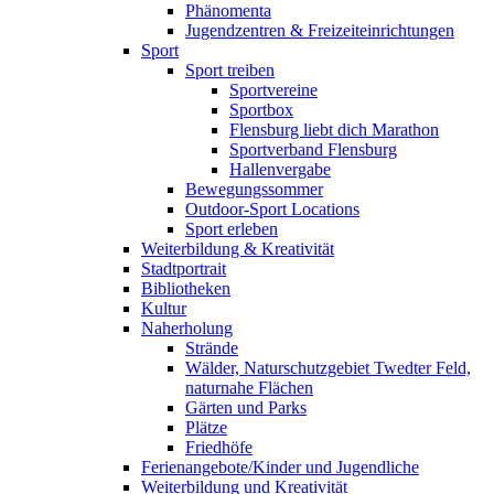
Phänomenta
Jugendzentren & Freizeiteinrichtungen
Sport
Sport treiben
Sportvereine
Sportbox
Flensburg liebt dich Marathon
Sportverband Flensburg
Hallenvergabe
Bewegungssommer
Outdoor-Sport Locations
Sport erleben
Weiterbildung & Kreativität
Stadtportrait
Bibliotheken
Kultur
Naherholung
Strände
Wälder, Naturschutzgebiet Twedter Feld,
naturnahe Flächen
Gärten und Parks
Plätze
Friedhöfe
Ferienangebote/Kinder und Jugendliche
Weiterbildung und Kreativität