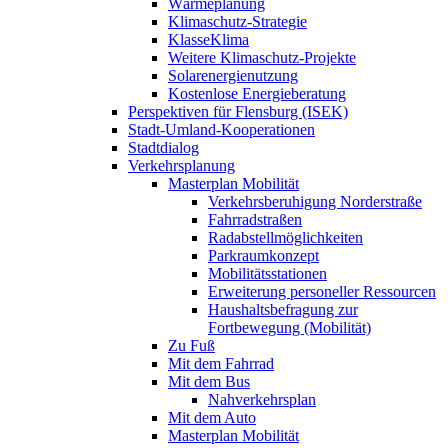
Wärmeplanung
Klimaschutz-Strategie
KlasseKlima
Weitere Klimaschutz-Projekte
Solarenergienutzung
Kostenlose Energieberatung
Perspektiven für Flensburg (ISEK)
Stadt-Umland-Kooperationen
Stadtdialog
Verkehrsplanung
Masterplan Mobilität
Verkehrsberuhigung Norderstraße
Fahrradstraßen
Radabstellmöglichkeiten
Parkraumkonzept
Mobilitätsstationen
Erweiterung personeller Ressourcen
Haushaltsbefragung zur
Fortbewegung (Mobilität)
Zu Fuß
Mit dem Fahrrad
Mit dem Bus
Nahverkehrsplan
Mit dem Auto
Masterplan Mobilität