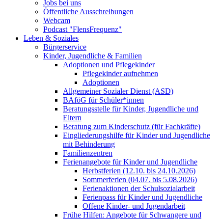
Jobs bei uns
Öffentliche Ausschreibungen
Webcam
Podcast "FlensFrequenz"
Leben & Soziales
Bürgerservice
Kinder, Jugendliche & Familien
Adoptionen und Pflegekinder
Pflegekinder aufnehmen
Adoptionen
Allgemeiner Sozialer Dienst (ASD)
BAföG für Schüler*innen
Beratungsstelle für Kinder, Jugendliche und
Eltern
Beratung zum Kinderschutz (für Fachkräfte)
Eingliederungshilfe für Kinder und Jugendliche
mit Behinderung
Familienzentren
Ferienangebote für Kinder und Jugendliche
Herbstferien (12.10. bis 24.10.2026)
Sommerferien (04.07. bis 5.08.2026)
Ferienaktionen der Schulsozialarbeit
Ferienpass für Kinder und Jugendliche
Offene Kinder- und Jugendarbeit
Frühe Hilfen: Angebote für Schwangere und