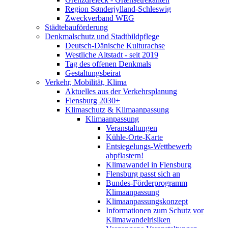
Region Sønderjylland-Schleswig
Zweckverband WEG
Städtebauförderung
Denkmalschutz und Stadtbildpflege
Deutsch-Dänische Kulturachse
Westliche Altstadt - seit 2019
Tag des offenen Denkmals
Gestaltungsbeirat
Verkehr, Mobilität, Klima
Aktuelles aus der Verkehrsplanung
Flensburg 2030+
Klimaschutz & Klimaanpassung
Klimaanpassung
Veranstaltungen
Kühle-Orte-Karte
Entsiegelungs-Wettbewerb
abpflastern!
Klimawandel in Flensburg
Flensburg passt sich an
Bundes-Förderprogramm
Klimaanpassung
Klimaanpassungskonzept
Informationen zum Schutz vor
Klimawandelrisiken