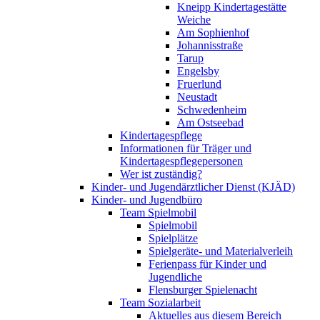
Kneipp Kindertagestätte
Weiche
Am Sophienhof
Johannisstraße
Tarup
Engelsby
Fruerlund
Neustadt
Schwedenheim
Am Ostseebad
Kindertagespflege
Informationen für Träger und
Kindertagespflegepersonen
Wer ist zuständig?
Kinder- und Jugendärztlicher Dienst (KJÄD)
Kinder- und Jugendbüro
Team Spielmobil
Spielmobil
Spielplätze
Spielgeräte- und Materialverleih
Ferienpass für Kinder und
Jugendliche
Flensburger Spielenacht
Team Sozialarbeit
Aktuelles aus diesem Bereich