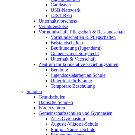
Careleaver
ÜSB-Netzwerk
JUST BEst
Unterhaltsvorschuss
Verfahrenslotse
Vormundschaft, Pflegschaft & Beistandschaft
Vormundschaften & Pflegschaften
Beistandschaften
Beurkundung (Jugendamt)
Gemeinsames Sorgerecht
Unterhalt & Vaterschaft
Zentrum für kooperative Erziehungshilfen
Beratung
Jugendsozialarbeit an Schule
Unterricht für Kranke
Temporäre Beschulung
Schulen
Grundschulen
Dänische Schulen
Förderzentren
Gemeinschaftsschulen und Gymnasien
Altes Gymnasium
Auguste-Viktoria-Schule
Fridtjof-Nansen-Schule
Fördegymnasium