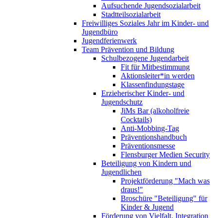
Aufsuchende Jugendsozialarbeit
Stadtteilsozialarbeit
Freiwilliges Soziales Jahr im Kinder- und
Jugendbüro
Jugendferienwerk
Team Prävention und Bildung
Schulbezogene Jugendarbeit
Fit für Mitbestimmung
Aktionsleiter*in werden
Klassenfindungstage
Erzieherischer Kinder- und
Jugendschutz
JiMs Bar (alkoholfreie
Cocktails)
Anti-Mobbing-Tag
Präventionshandbuch
Präventionsmesse
Flensburger Medien Security
Beteiligung von Kindern und
Jugendlichen
Projektförderung "Mach was
draus!"
Broschüre "Beteiligung" für
Kinder & Jugend
Förderung von Vielfalt, Integration