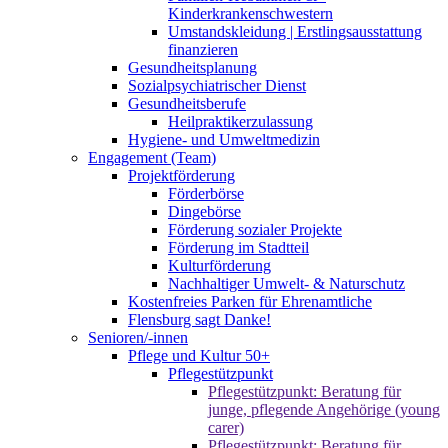
Kinderkrankenschwestern
Umstandskleidung | Erstlingsausstattung
finanzieren
Gesundheitsplanung
Sozialpsychiatrischer Dienst
Gesundheitsberufe
Heilpraktikerzulassung
Hygiene- und Umweltmedizin
Engagement (Team)
Projektförderung
Förderbörse
Dingebörse
Förderung sozialer Projekte
Förderung im Stadtteil
Kulturförderung
Nachhaltiger Umwelt- & Naturschutz
Kostenfreies Parken für Ehrenamtliche
Flensburg sagt Danke!
Senioren/-innen
Pflege und Kultur 50+
Pflegestützpunkt
Pflegestützpunkt: Beratung für
junge, pflegende Angehörige (young
carer)
Pflegestützpunkt: Beratung für