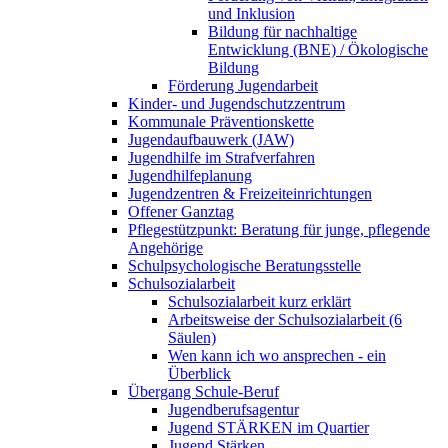
und Inklusion
Bildung für nachhaltige
Entwicklung (BNE) / Ökologische
Bildung
Förderung Jugendarbeit
Kinder- und Jugendschutzzentrum
Kommunale Präventionskette
Jugendaufbauwerk (JAW)
Jugendhilfe im Strafverfahren
Jugendhilfeplanung
Jugendzentren & Freizeiteinrichtungen
Offener Ganztag
Pflegestützpunkt: Beratung für junge, pflegende
Angehörige
Schulpsychologische Beratungsstelle
Schulsozialarbeit
Schulsozialarbeit kurz erklärt
Arbeitsweise der Schulsozialarbeit (6
Säulen)
Wen kann ich wo ansprechen - ein
Überblick
Übergang Schule-Beruf
Jugendberufsagentur
Jugend STÄRKEN im Quartier
Jugend Stärken