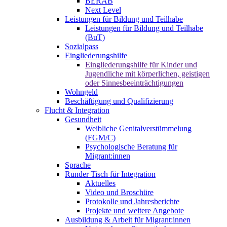
BERAB
Next Level
Leistungen für Bildung und Teilhabe
Leistungen für Bildung und Teilhabe
(BuT)
Sozialpass
Eingliederungshilfe
Eingliederungshilfe für Kinder und
Jugendliche mit körperlichen, geistigen
oder Sinnesbeeinträchtigungen
Wohngeld
Beschäftigung und Qualifizierung
Flucht & Integration
Gesundheit
Weibliche Genitalverstümmelung
(FGM/C)
Psychologische Beratung für
Migrant:innen
Sprache
Runder Tisch für Integration
Aktuelles
Video und Broschüre
Protokolle und Jahresberichte
Projekte und weitere Angebote
Ausbildung & Arbeit für Migrant:innen