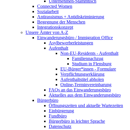
Unternehmen-Stammtisch
Connected Women
Sozialarbeit
Antirassismus + Antidiskriminierung
Begegnung der Menschen
Integrationskonzept
Unsere Ämter von A-Z
Einwanderungsbüro / Immigration Office
Asylbewerberleistungen
Aufenthalt
Non-EU-Residents - Aufenthalt
Familiennachzug
Studium in Flensburg
EU-Bürger*innen - Formulare
Verpflichtungserklärung
Aufenthaltstitel abholen
Online-Terminvereinbarung
FAQs an das Einwanderungsbüro
Aktuelles aus dem Einwanderungsbüro
Bürgerbüro
Öffnungszeiten und aktuelle Wartezeiten
Einbürgerung
Fundbüro
Bürgerbüro in leichter Sprache
Datenschutz