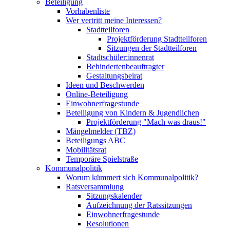
Beteiligung
Vorhabenliste
Wer vertritt meine Interessen?
Stadtteilforen
Projektförderung Stadtteilforen
Sitzungen der Stadtteilforen
Stadtschüler:innenrat
Behindertenbeauftragter
Gestaltungsbeirat
Ideen und Beschwerden
Online-Beteiligung
Einwohnerfragestunde
Beteiligung von Kindern & Jugendlichen
Projektförderung "Mach was draus!"
Mängelmelder (TBZ)
Beteiligungs ABC
Mobilitätsrat
Temporäre Spielstraße
Kommunalpolitik
Worum kümmert sich Kommunalpolitik?
Ratsversammlung
Sitzungskalender
Aufzeichnung der Ratssitzungen
Einwohnerfragestunde
Resolutionen