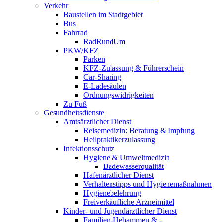
Verkehr
Baustellen im Stadtgebiet
Bus
Fahrrad
RadRundUm
PKW/KFZ
Parken
KFZ-Zulassung & Führerschein
Car-Sharing
E-Ladesäulen
Ordnungswidrigkeiten
Zu Fuß
Gesundheitsdienste
Amtsärztlicher Dienst
Reisemedizin: Beratung & Impfung
Heilpraktikerzulassung
Infektionsschutz
Hygiene & Umweltmedizin
Badewasserqualität
Hafenärztlicher Dienst
Verhaltenstipps und Hygienemaßnahmen
Hygienebelehrung
Freiverkäufliche Arzneimittel
Kinder- und Jugendärztlicher Dienst
Familien-Hebammen & -