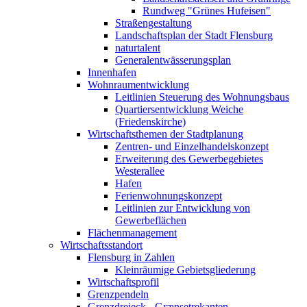
Rundweg "Grünes Hufeisen"
Straßengestaltung
Landschaftsplan der Stadt Flensburg
naturtalent
Generalentwässerungsplan
Innenhafen
Wohnraumentwicklung
Leitlinien Steuerung des Wohnungsbaus
Quartiersentwicklung Weiche
(Friedenskirche)
Wirtschaftsthemen der Stadtplanung
Zentren- und Einzelhandelskonzept
Erweiterung des Gewerbegebietes
Westerallee
Hafen
Ferienwohnungskonzept
Leitlinien zur Entwicklung von
Gewerbeflächen
Flächenmanagement
Wirtschaftsstandort
Flensburg in Zahlen
Kleinräumige Gebietsgliederung
Wirtschaftsprofil
Grenzpendeln
Grenzdreieck - Grænsetrekanten