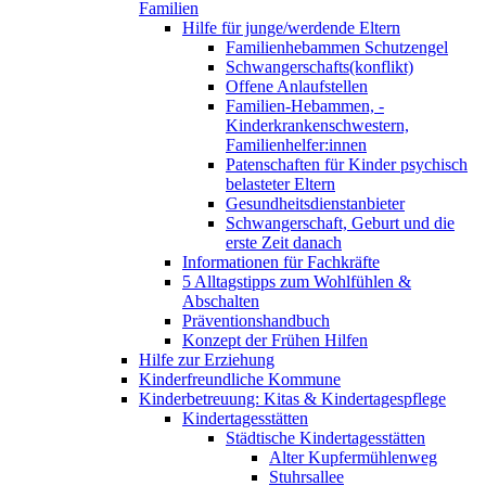
Familien
Hilfe für junge/werdende Eltern
Familienhebammen Schutzengel
Schwangerschafts(konflikt)
Offene Anlaufstellen
Familien-Hebammen, -
Kinderkrankenschwestern,
Familienhelfer:innen
Patenschaften für Kinder psychisch
belasteter Eltern
Gesundheitsdienstanbieter
Schwangerschaft, Geburt und die
erste Zeit danach
Informationen für Fachkräfte
5 Alltagstipps zum Wohlfühlen &
Abschalten
Präventionshandbuch
Konzept der Frühen Hilfen
Hilfe zur Erziehung
Kinderfreundliche Kommune
Kinderbetreuung: Kitas & Kindertagespflege
Kindertagesstätten
Städtische Kindertagesstätten
Alter Kupfermühlenweg
Stuhrsallee