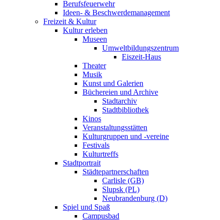
Berufsfeuerwehr
Ideen- & Beschwerdemanagement
Freizeit & Kultur
Kultur erleben
Museen
Umweltbildungszentrum
Eiszeit-Haus
Theater
Musik
Kunst und Galerien
Büchereien und Archive
Stadtarchiv
Stadtbibliothek
Kinos
Veranstaltungsstätten
Kulturgruppen und -vereine
Festivals
Kulturtreffs
Stadtportrait
Städtepartnerschaften
Carlisle (GB)
Slupsk (PL)
Neubrandenburg (D)
Spiel und Spaß
Campusbad