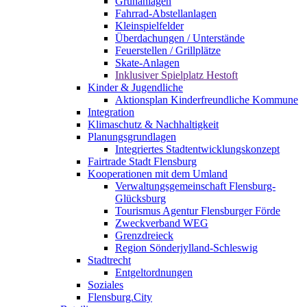
Grünanlagen
Fahrrad-Abstellanlagen
Kleinspielfelder
Überdachungen / Unterstände
Feuerstellen / Grillplätze
Skate-Anlagen
Inklusiver Spielplatz Hestoft
Kinder & Jugendliche
Aktionsplan Kinderfreundliche Kommune
Integration
Klimaschutz & Nachhaltigkeit
Planungsgrundlagen
Integriertes Stadtentwicklungskonzept
Fairtrade Stadt Flensburg
Kooperationen mit dem Umland
Verwaltungsgemeinschaft Flensburg-
Glücksburg
Tourismus Agentur Flensburger Förde
Zweckverband WEG
Grenzdreieck
Region Sönderjylland-Schleswig
Stadtrecht
Entgeltordnungen
Soziales
Flensburg.City