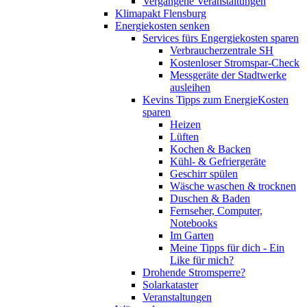
Vergangene Veranstaltungen
Klimapakt Flensburg
Energiekosten senken
Services fürs Engergiekosten sparen
Verbraucherzentrale SH
Kostenloser Stromspar-Check
Messgeräte der Stadtwerke
ausleihen
Kevins Tipps zum EnergieKosten
sparen
Heizen
Lüften
Kochen & Backen
Kühl- & Gefriergeräte
Geschirr spülen
Wäsche waschen & trocknen
Duschen & Baden
Fernseher, Computer,
Notebooks
Im Garten
Meine Tipps für dich - Ein
Like für mich?
Drohende Stromsperre?
Solarkataster
Veranstaltungen