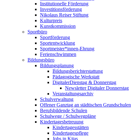
Institutionelle Förderung
Investitionsförderung
Nikolaus Reiser Stiftung
Kulturpreis
Kunstkommission
Sportbüro
Sportförderung
Sportentwicklung
Sportmeister*innen-Ehrung
Ferienschwimmen
Bildungsbüro
Bildungsplanung
Bildungsberichterstattung
Pädagogische Werkstatt
DigitalerDienstag & Donnerstag
Newsletter Digitaler Donnerstag
Veranstaltungsarchiv
Schulverwaltung
Offener Ganztag an städtischen Grundschulen
Berufsbildende Schulen
Schulwege / Schulwegpläne
Kindertagesbetreuung
Kindertagesstätten
Kindertagespflege
Jobs in Kitas