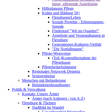
junge, pflegende Angehörige
Hilfeplanung Pflege
Kultur und Bildung 50+
FlensburgerLeben
Soziale Projekte - Erbsensuppen-
Spende
Fördertopf "Wir im Quartier!"
Angebote und Veranstaltungen in
Flensburg
Generationen-Kulturen-Vielfalt
"Die Notfallmappe"
Pflege-Wegweiser
(Teil-)Kostenübernahme der
Pflegekasse
Pflegebedarfsplanung
Regionales Netzwerk Demenz
Seniorenbeirat
Menschen mit Behinderung
Behindertenbeauftragter
Politik & Verwaltung
Kontakt: Unsere Ämter
Ämter (nach Anliegen / von A-Z)
Flensburg & Themen
Stadtbild im Wandel
Gewerbegebiet Westerallee