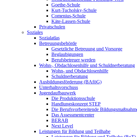
Goethe-Schule
Kurt-Tucholsky-Schule
Comenius-Schule
Käte-Lassen-Schule
Privatschulen
Soziales
Sozialatlas
Betreuungsbehörde
Gesetzliche Betreuung und Vorsorge
Beglaubigungen
Berufsbetreuer werden
Wohn-, Obdachlosenhilfe und Schuldnerberatung
Wohn- und Obdachlosenhilfe
Schuldnerberatung
Ausbildungsförderung (BAföG)
Unterhaltsvorschuss
Jugendaufbauwerk
Die Produktionsschule
Handlungskonzept STEP
Die Berufsvorbereitende Bildungsmaßnahm
Das Assessmentcenter
BERAB
Next Level
Leistungen für Bildung und Teilhabe
Leistungen für Bildung und Teilhabe (BuT)