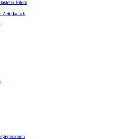
asteter Eltern
e Zeit danach
n
e
legepersonen