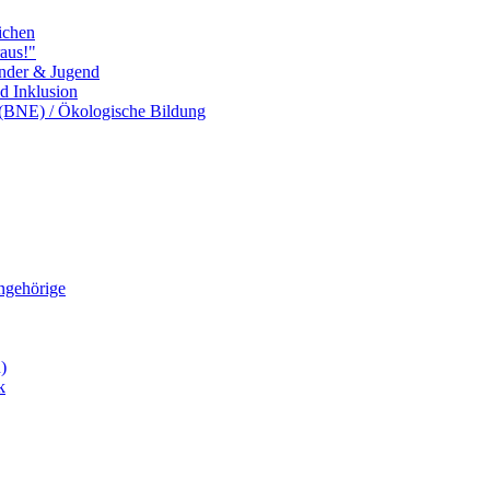
ichen
aus!"
inder & Jugend
nd Inklusion
 (BNE) / Ökologische Bildung
Angehörige
)
k