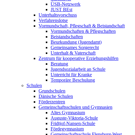
ÜSB-Netzwerk
JUST BEst
Unterhaltsvorschuss
Verfahrenslotse
Vormundschaft, Pflegschaft & Beistandschaft
Vormundschaften & Pflegschaften
Beistandschaften
Beurkundung (Jugendamt)
Gemeinsames Sorgerecht
Unterhalt & Vaterschaft
Zentrum für kooperative Erziehungshilfen
Beratung
Jugendsozialarbeit an Schule
Unterricht für Kranke
Temporäre Beschulung
Schulen
Grundschulen
Dänische Schulen
Förderzentren
Gemeinschaftsschulen und Gymnasien
Altes Gymnasium
Auguste-Viktoria-Schule
Fridtjof-Nansen-Schule
Fördegymnasium
Gemeinschaftsschule Flensburg-West