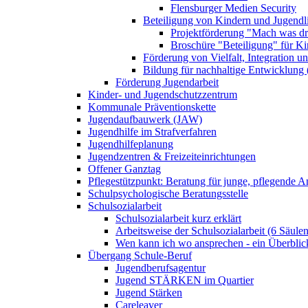
Flensburger Medien Security
Beteiligung von Kindern und Jugendl
Projektförderung "Mach was dr
Broschüre "Beteiligung" für K
Förderung von Vielfalt, Integration u
Bildung für nachhaltige Entwicklung
Förderung Jugendarbeit
Kinder- und Jugendschutzzentrum
Kommunale Präventionskette
Jugendaufbauwerk (JAW)
Jugendhilfe im Strafverfahren
Jugendhilfeplanung
Jugendzentren & Freizeiteinrichtungen
Offener Ganztag
Pflegestützpunkt: Beratung für junge, pflegende 
Schulpsychologische Beratungsstelle
Schulsozialarbeit
Schulsozialarbeit kurz erklärt
Arbeitsweise der Schulsozialarbeit (6 Säulen
Wen kann ich wo ansprechen - ein Überblic
Übergang Schule-Beruf
Jugendberufsagentur
Jugend STÄRKEN im Quartier
Jugend Stärken
Careleaver