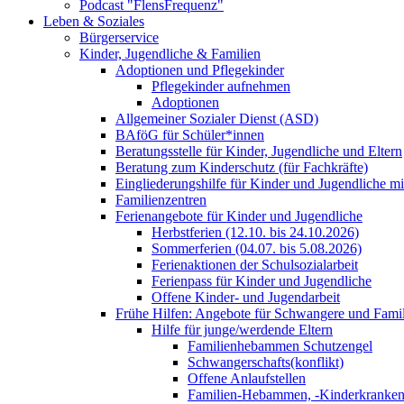
Podcast "FlensFrequenz"
Leben & Soziales
Bürgerservice
Kinder, Jugendliche & Familien
Adoptionen und Pflegekinder
Pflegekinder aufnehmen
Adoptionen
Allgemeiner Sozialer Dienst (ASD)
BAföG für Schüler*innen
Beratungsstelle für Kinder, Jugendliche und Eltern
Beratung zum Kinderschutz (für Fachkräfte)
Eingliederungshilfe für Kinder und Jugendliche m
Familienzentren
Ferienangebote für Kinder und Jugendliche
Herbstferien (12.10. bis 24.10.2026)
Sommerferien (04.07. bis 5.08.2026)
Ferienaktionen der Schulsozialarbeit
Ferienpass für Kinder und Jugendliche
Offene Kinder- und Jugendarbeit
Frühe Hilfen: Angebote für Schwangere und Fami
Hilfe für junge/werdende Eltern
Familienhebammen Schutzengel
Schwangerschafts(konflikt)
Offene Anlaufstellen
Familien-Hebammen, -Kinderkrankens