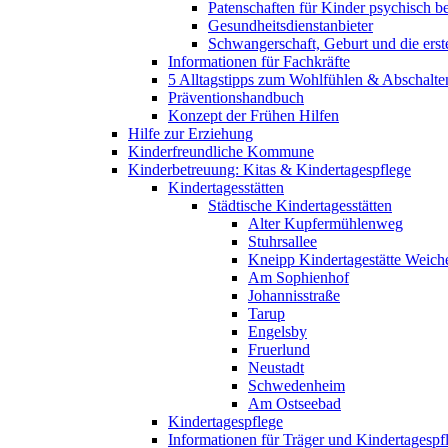
Patenschaften für Kinder psychisch bel
Gesundheitsdienstanbieter
Schwangerschaft, Geburt und die erst
Informationen für Fachkräfte
5 Alltagstipps zum Wohlfühlen & Abschalte
Präventionshandbuch
Konzept der Frühen Hilfen
Hilfe zur Erziehung
Kinderfreundliche Kommune
Kinderbetreuung: Kitas & Kindertagespflege
Kindertagesstätten
Städtische Kindertagesstätten
Alter Kupfermühlenweg
Stuhrsallee
Kneipp Kindertagestätte Weich
Am Sophienhof
Johannisstraße
Tarup
Engelsby
Fruerlund
Neustadt
Schwedenheim
Am Ostseebad
Kindertagespflege
Informationen für Träger und Kindertagespf