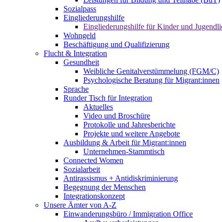
Sozialpass
Eingliederungshilfe
Eingliederungshilfe für Kinder und Jugendli
Wohngeld
Beschäftigung und Qualifizierung
Flucht & Integration
Gesundheit
Weibliche Genitalverstümmelung (FGM/C)
Psychologische Beratung für Migrant:innen
Sprache
Runder Tisch für Integration
Aktuelles
Video und Broschüre
Protokolle und Jahresberichte
Projekte und weitere Angebote
Ausbildung & Arbeit für Migrant:innen
Unternehmen-Stammtisch
Connected Women
Sozialarbeit
Antirassismus + Antidiskriminierung
Begegnung der Menschen
Integrationskonzept
Unsere Ämter von A-Z
Einwanderungsbüro / Immigration Office