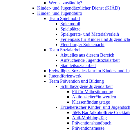
Wer ist zuständig?
Kinder- und Jugendärztlicher Dienst (KJÄD)
Kinder- und Jugendbüro
Team Spielmobil
Spielmobil
Spielplätze
Spielgeräte- und Materialverleih
Ferienpass für Kinder und Jugendlich
Flensburger Spielenacht
Team Sozialarbeit
Aktuelles aus diesem Bereich
Aufsuchende Jugendsozialarbeit
Stadtteilsozialarbeit
Freiwilliges Soziales Jahr im Kinder- und 
Jugendferienwerk
Team Prävention und Bildung
Schulbezogene Jugendarbeit
Fit für Mitbestimmung
Aktionsleiter*in werden
Klassenfindungstage
Erzieherischer Kinder- und Jugendsch
JiMs Bar (alkoholfreie Cocktail
Anti-Mobbing-Tag
Präventionshandbuch
Präventionsmesse