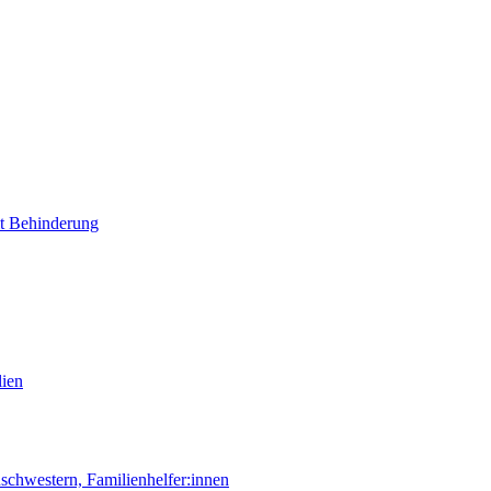
it Behinderung
lien
chwestern, Familienhelfer:innen