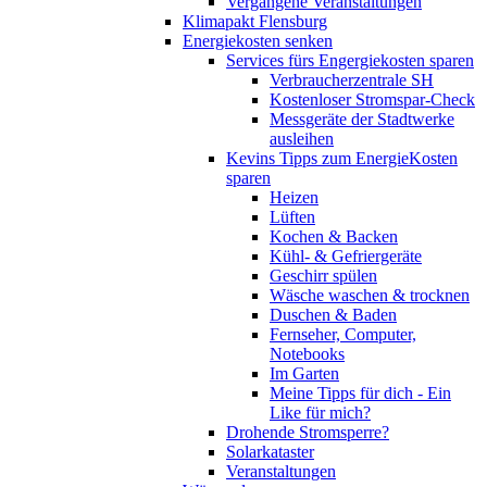
Vergangene Veranstaltungen
Klimapakt Flensburg
Energiekosten senken
Services fürs Engergiekosten sparen
Verbraucherzentrale SH
Kostenloser Stromspar-Check
Messgeräte der Stadtwerke
ausleihen
Kevins Tipps zum EnergieKosten
sparen
Heizen
Lüften
Kochen & Backen
Kühl- & Gefriergeräte
Geschirr spülen
Wäsche waschen & trocknen
Duschen & Baden
Fernseher, Computer,
Notebooks
Im Garten
Meine Tipps für dich - Ein
Like für mich?
Drohende Stromsperre?
Solarkataster
Veranstaltungen