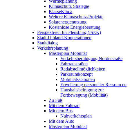
Wärmeplanung
Klimaschutz-Strategie
KlasseKlima
Weitere Klimaschutz-Projekte
Solarenergienutzung
Kostenlose Energieberatung
Perspektiven für Flensburg (ISEK)
Stadt-Umland-Kooperationen
Stadtdialog
Verkehrsplanung
Masterplan Mobilität
Verkehrsberuhigung Norderstraße
Fahrradstraßen
Radabstellmöglichkeiten
Parkraumkonzept
Mobilitätsstationen
Erweiterung personeller Ressourcen
Haushaltsbefragung zur
Fortbewegung (Mobilität)
Zu Fuß
Mit dem Fahrrad
Mit dem Bus
Nahverkehrsplan
Mit dem Auto
Masterplan Mobilität