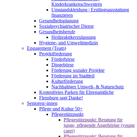
Kinderkrankenschwestern
Umstandskleidung | Erstlingsausstattung
finanzieren
Gesundheitsplanung
Sozialpsychiatrischer Dienst
Gesundheitsberufe
Heilpraktikerzulassung
Hygiene- und Umweltmedizin
Engagement (Team)
Projektförderung
Förderbörse
Dingebörse
Förderung sozialer Projekte
Förderung im Stadtteil
Kulturförderung
Nachhaltiger Umwelt- & Naturschutz
Kostenfreies Parken für Ehrenamtliche
Flensburg sagt Danke!
Senioren/-innen
Pflege und Kultur 50+
Pflegestützpunkt
Pflegestützpunkt: Beratung für
junge, pflegende Angehörige (young
carer)
Pflegestützpunkt: Beratung für