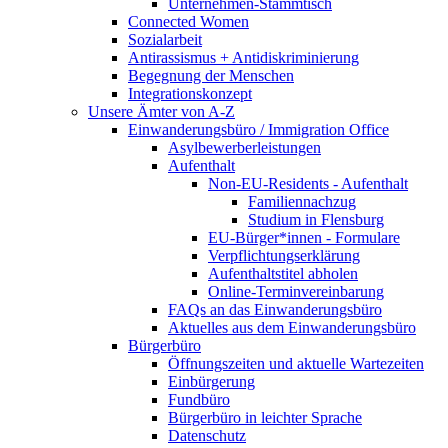
Unternehmen-Stammtisch
Connected Women
Sozialarbeit
Antirassismus + Antidiskriminierung
Begegnung der Menschen
Integrationskonzept
Unsere Ämter von A-Z
Einwanderungsbüro / Immigration Office
Asylbewerberleistungen
Aufenthalt
Non-EU-Residents - Aufenthalt
Familiennachzug
Studium in Flensburg
EU-Bürger*innen - Formulare
Verpflichtungserklärung
Aufenthaltstitel abholen
Online-Terminvereinbarung
FAQs an das Einwanderungsbüro
Aktuelles aus dem Einwanderungsbüro
Bürgerbüro
Öffnungszeiten und aktuelle Wartezeiten
Einbürgerung
Fundbüro
Bürgerbüro in leichter Sprache
Datenschutz