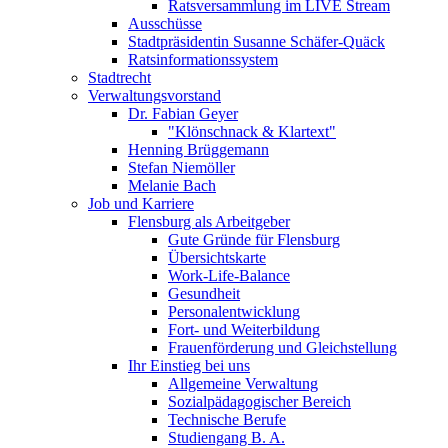
Ratsversammlung im LIVE Stream
Ausschüsse
Stadtpräsidentin Susanne Schäfer-Quäck
Ratsinformationssystem
Stadtrecht
Verwaltungsvorstand
Dr. Fabian Geyer
"Klönschnack & Klartext"
Henning Brüggemann
Stefan Niemöller
Melanie Bach
Job und Karriere
Flensburg als Arbeitgeber
Gute Gründe für Flensburg
Übersichtskarte
Work-Life-Balance
Gesundheit
Personalentwicklung
Fort- und Weiterbildung
Frauenförderung und Gleichstellung
Ihr Einstieg bei uns
Allgemeine Verwaltung
Sozialpädagogischer Bereich
Technische Berufe
Studiengang B. A.