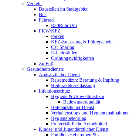
Verkehr
Baustellen im Stadtgebiet
Bus
Fahrrad
RadRundUm
PKW/KFZ
Parken
KFZ-Zulassung & Führerschein
Car-Sharing
E-Ladesäulen
Ordnungswidrigkeiten
Zu Fuß
Gesundheitsdienste
Amtsärztlicher Dienst
Reisemedizin: Beratung & Impfung
Heilpraktikerzulassung
Infektionsschutz
Hygiene & Umweltmedizin
Badewasserqualität
Hafenärztlicher Dienst
Verhaltenstipps und Hygienemaßnahmen
Hygienebelehrung
Freiverkäufliche Arzneimittel
Kinder- und Jugendärztlicher Dienst
Familien-Hebammen & -