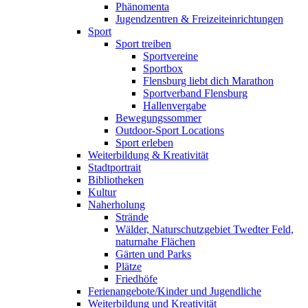
Phänomenta
Jugendzentren & Freizeiteinrichtungen
Sport
Sport treiben
Sportvereine
Sportbox
Flensburg liebt dich Marathon
Sportverband Flensburg
Hallenvergabe
Bewegungssommer
Outdoor-Sport Locations
Sport erleben
Weiterbildung & Kreativität
Stadtportrait
Bibliotheken
Kultur
Naherholung
Strände
Wälder, Naturschutzgebiet Twedter Feld,
naturnahe Flächen
Gärten und Parks
Plätze
Friedhöfe
Ferienangebote/Kinder und Jugendliche
Weiterbildung und Kreativität