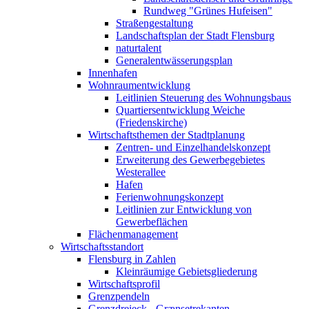
Rundweg "Grünes Hufeisen"
Straßengestaltung
Landschaftsplan der Stadt Flensburg
naturtalent
Generalentwässerungsplan
Innenhafen
Wohnraumentwicklung
Leitlinien Steuerung des Wohnungsbaus
Quartiersentwicklung Weiche
(Friedenskirche)
Wirtschaftsthemen der Stadtplanung
Zentren- und Einzelhandelskonzept
Erweiterung des Gewerbegebietes
Westerallee
Hafen
Ferienwohnungskonzept
Leitlinien zur Entwicklung von
Gewerbeflächen
Flächenmanagement
Wirtschaftsstandort
Flensburg in Zahlen
Kleinräumige Gebietsgliederung
Wirtschaftsprofil
Grenzpendeln
Grenzdreieck - Grænsetrekanten