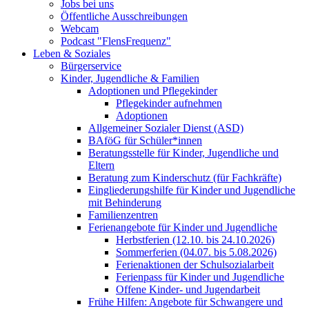
Jobs bei uns
Öffentliche Ausschreibungen
Webcam
Podcast "FlensFrequenz"
Leben & Soziales
Bürgerservice
Kinder, Jugendliche & Familien
Adoptionen und Pflegekinder
Pflegekinder aufnehmen
Adoptionen
Allgemeiner Sozialer Dienst (ASD)
BAföG für Schüler*innen
Beratungsstelle für Kinder, Jugendliche und
Eltern
Beratung zum Kinderschutz (für Fachkräfte)
Eingliederungshilfe für Kinder und Jugendliche
mit Behinderung
Familienzentren
Ferienangebote für Kinder und Jugendliche
Herbstferien (12.10. bis 24.10.2026)
Sommerferien (04.07. bis 5.08.2026)
Ferienaktionen der Schulsozialarbeit
Ferienpass für Kinder und Jugendliche
Offene Kinder- und Jugendarbeit
Frühe Hilfen: Angebote für Schwangere und