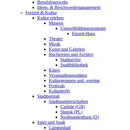
Berufsfeuerwehr
Ideen- & Beschwerdemanagement
Freizeit & Kultur
Kultur erleben
Museen
Umweltbildungszentrum
Eiszeit-Haus
Theater
Musik
Kunst und Galerien
Büchereien und Archive
Stadtarchiv
Stadtbibliothek
Kinos
Veranstaltungsstätten
Kulturgruppen und -vereine
Festivals
Kulturtreffs
Stadtportrait
Städtepartnerschaften
Carlisle (GB)
Slupsk (PL)
Neubrandenburg (D)
Spiel und Spaß
Campusbad