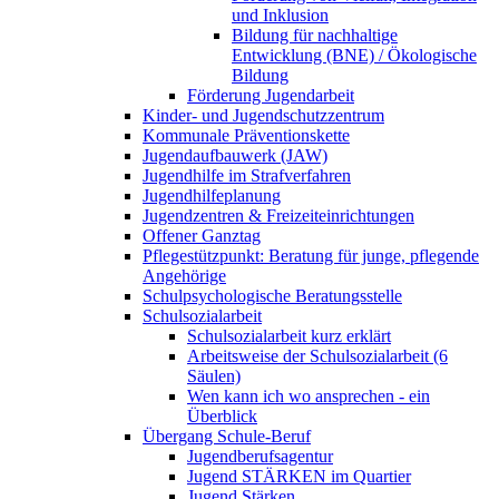
und Inklusion
Bildung für nachhaltige
Entwicklung (BNE) / Ökologische
Bildung
Förderung Jugendarbeit
Kinder- und Jugendschutzzentrum
Kommunale Präventionskette
Jugendaufbauwerk (JAW)
Jugendhilfe im Strafverfahren
Jugendhilfeplanung
Jugendzentren & Freizeiteinrichtungen
Offener Ganztag
Pflegestützpunkt: Beratung für junge, pflegende
Angehörige
Schulpsychologische Beratungsstelle
Schulsozialarbeit
Schulsozialarbeit kurz erklärt
Arbeitsweise der Schulsozialarbeit (6
Säulen)
Wen kann ich wo ansprechen - ein
Überblick
Übergang Schule-Beruf
Jugendberufsagentur
Jugend STÄRKEN im Quartier
Jugend Stärken