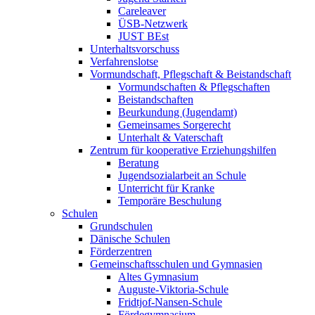
Careleaver
ÜSB-Netzwerk
JUST BEst
Unterhaltsvorschuss
Verfahrenslotse
Vormundschaft, Pflegschaft & Beistandschaft
Vormundschaften & Pflegschaften
Beistandschaften
Beurkundung (Jugendamt)
Gemeinsames Sorgerecht
Unterhalt & Vaterschaft
Zentrum für kooperative Erziehungshilfen
Beratung
Jugendsozialarbeit an Schule
Unterricht für Kranke
Temporäre Beschulung
Schulen
Grundschulen
Dänische Schulen
Förderzentren
Gemeinschaftsschulen und Gymnasien
Altes Gymnasium
Auguste-Viktoria-Schule
Fridtjof-Nansen-Schule
Fördegymnasium