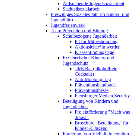
Aufsuchende Jugendsozialarbeit
Stadtteilsozialarbeit
Freiwilliges Soziales Jahr im Kinder- und
Jugendbüro
Jugendferienwerk
Team Prävention und Bildung
Schulbezogene Jugendarbeit
Fit für Mitbestimmung
Aktionsleiter*in werden
Klassenfindungstage
Erzieherischer Kinder- und
Jugendschutz
JiMs Bar (alkoholfreie
Cocktails)
Anti-Mobbing-Tag
Präventionshandbuch
Präventionsmesse
Flensburger Medien Security
Beteiligung von Kindern und
Jugendlichen
Projektförderung "Mach was
draus!"
Broschüre "Beteiligung" für
Kinder & Jugend
Förderung von Vielfalt, Integration