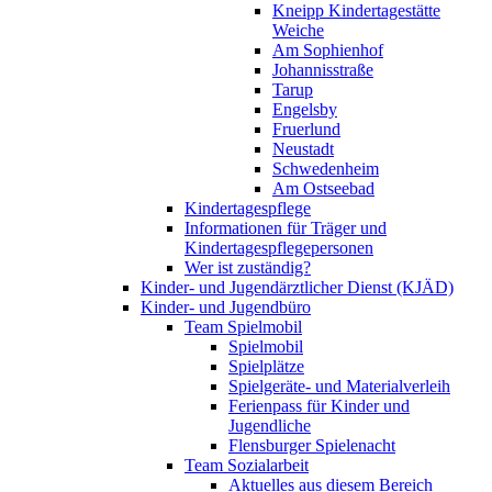
Kneipp Kindertagestätte
Weiche
Am Sophienhof
Johannisstraße
Tarup
Engelsby
Fruerlund
Neustadt
Schwedenheim
Am Ostseebad
Kindertagespflege
Informationen für Träger und
Kindertagespflegepersonen
Wer ist zuständig?
Kinder- und Jugendärztlicher Dienst (KJÄD)
Kinder- und Jugendbüro
Team Spielmobil
Spielmobil
Spielplätze
Spielgeräte- und Materialverleih
Ferienpass für Kinder und
Jugendliche
Flensburger Spielenacht
Team Sozialarbeit
Aktuelles aus diesem Bereich