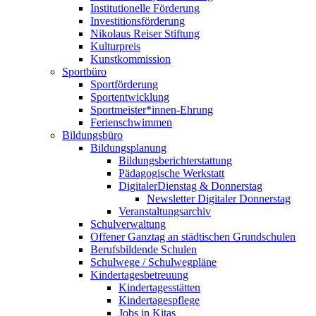
Institutionelle Förderung
Investitionsförderung
Nikolaus Reiser Stiftung
Kulturpreis
Kunstkommission
Sportbüro
Sportförderung
Sportentwicklung
Sportmeister*innen-Ehrung
Ferienschwimmen
Bildungsbüro
Bildungsplanung
Bildungsberichterstattung
Pädagogische Werkstatt
DigitalerDienstag & Donnerstag
Newsletter Digitaler Donnerstag
Veranstaltungsarchiv
Schulverwaltung
Offener Ganztag an städtischen Grundschulen
Berufsbildende Schulen
Schulwege / Schulwegpläne
Kindertagesbetreuung
Kindertagesstätten
Kindertagespflege
Jobs in Kitas