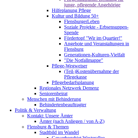
junge, pflegende Angehörige
Hilfeplanung Pflege
Kultur und Bildung 50+
FlensburgerLeben
Soziale Projekte - Erbsensuppen-
Spende
Fördertopf "Wir im Quartier!"
Angebote und Veranstaltungen in
Flensburg
Generationen-Kulturen-Vielfalt
"Die Notfallmappe"
Pflege-Wegweiser
(Teil-)Kostenübernahme der
Pflegekasse
Pflegebedarfsplanung
Regionales Netzwerk Demenz
Seniorenbeirat
Menschen mit Behinderung
Behindertenbeauftragter
Politik & Verwaltung
Kontakt: Unsere Ämter
Ämter (nach Anliegen / von A-Z)
Flensburg & Themen
Stadtbild im Wandel
Gewerbegebiet Westerallee