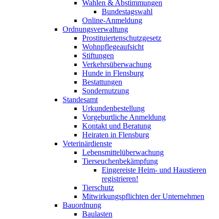
Wahlen & Abstimmungen
Bundestagswahl
Online-Anmeldung
Ordnungsverwaltung
Prostituiertenschutzgesetz
Wohnpflegeaufsicht
Stiftungen
Verkehrsüberwachung
Hunde in Flensburg
Bestattungen
Sondernutzung
Standesamt
Urkundenbestellung
Vorgeburtliche Anmeldung
Kontakt und Beratung
Heiraten in Flensburg
Veterinärdienste
Lebensmittelüberwachung
Tierseuchenbekämpfung
Eingereiste Heim- und Haustieren
registrieren!
Tierschutz
Mitwirkungspflichten der Unternehmen
Bauordnung
Baulasten