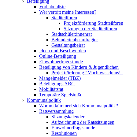
Beteiligung
Vorhabenliste
Wer vertritt meine Interessen?
Stadtteilforen
Projektförderung Stadtteilforen
Sitzungen der Stadtteilforen
Stadtschüler:innenrat
Behindertenbeauftragter
Gestaltungsbeirat
Ideen und Beschwerden
Online-Beteiligung
Einwohnerfragestunde
Beteiligung von Kindern & Jugendlichen
Projektförderung "Mach was draus!"
Mängelmelder (TBZ)
Beteiligungs ABC
Mobilitätsrat
Temporäre Spielstraße
Kommunalpolitik
Worum kümmert sich Kommunalpolitik?
Ratsversammlung
Sitzungskalender
Aufzeichnung der Ratssitzungen
Einwohnerfragestunde
Resolutionen