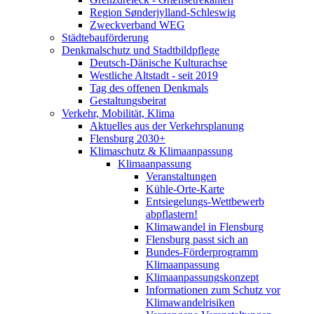
Region Sønderjylland-Schleswig
Zweckverband WEG
Städtebauförderung
Denkmalschutz und Stadtbildpflege
Deutsch-Dänische Kulturachse
Westliche Altstadt - seit 2019
Tag des offenen Denkmals
Gestaltungsbeirat
Verkehr, Mobilität, Klima
Aktuelles aus der Verkehrsplanung
Flensburg 2030+
Klimaschutz & Klimaanpassung
Klimaanpassung
Veranstaltungen
Kühle-Orte-Karte
Entsiegelungs-Wettbewerb
abpflastern!
Klimawandel in Flensburg
Flensburg passt sich an
Bundes-Förderprogramm
Klimaanpassung
Klimaanpassungskonzept
Informationen zum Schutz vor
Klimawandelrisiken