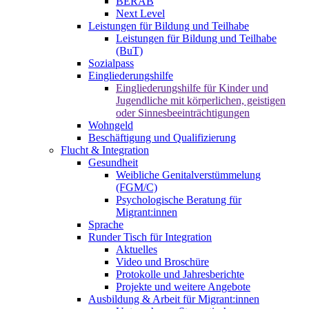
BERAB
Next Level
Leistungen für Bildung und Teilhabe
Leistungen für Bildung und Teilhabe
(BuT)
Sozialpass
Eingliederungshilfe
Eingliederungshilfe für Kinder und
Jugendliche mit körperlichen, geistigen
oder Sinnesbeeinträchtigungen
Wohngeld
Beschäftigung und Qualifizierung
Flucht & Integration
Gesundheit
Weibliche Genitalverstümmelung
(FGM/C)
Psychologische Beratung für
Migrant:innen
Sprache
Runder Tisch für Integration
Aktuelles
Video und Broschüre
Protokolle und Jahresberichte
Projekte und weitere Angebote
Ausbildung & Arbeit für Migrant:innen