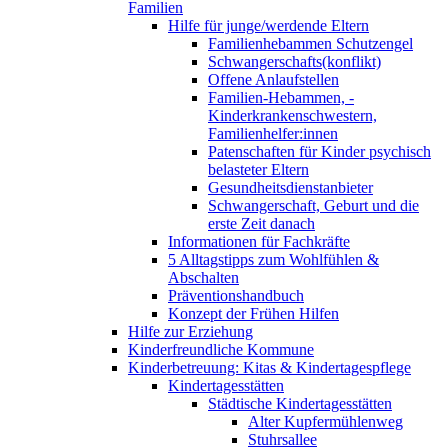
Familien
Hilfe für junge/werdende Eltern
Familienhebammen Schutzengel
Schwangerschafts(konflikt)
Offene Anlaufstellen
Familien-Hebammen, -
Kinderkrankenschwestern,
Familienhelfer:innen
Patenschaften für Kinder psychisch
belasteter Eltern
Gesundheitsdienstanbieter
Schwangerschaft, Geburt und die
erste Zeit danach
Informationen für Fachkräfte
5 Alltagstipps zum Wohlfühlen &
Abschalten
Präventionshandbuch
Konzept der Frühen Hilfen
Hilfe zur Erziehung
Kinderfreundliche Kommune
Kinderbetreuung: Kitas & Kindertagespflege
Kindertagesstätten
Städtische Kindertagesstätten
Alter Kupfermühlenweg
Stuhrsallee