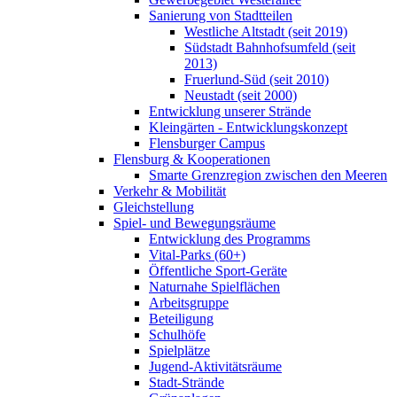
Sanierung von Stadtteilen
Westliche Altstadt (seit 2019)
Südstadt Bahnhofsumfeld (seit
2013)
Fruerlund-Süd (seit 2010)
Neustadt (seit 2000)
Entwicklung unserer Strände
Kleingärten - Entwicklungskonzept
Flensburger Campus
Flensburg & Kooperationen
Smarte Grenzregion zwischen den Meeren
Verkehr & Mobilität
Gleichstellung
Spiel- und Bewegungsräume
Entwicklung des Programms
Vital-Parks (60+)
Öffentliche Sport-Geräte
Naturnahe Spielflächen
Arbeitsgruppe
Beteiligung
Schulhöfe
Spielplätze
Jugend-Aktivitätsräume
Stadt-Strände