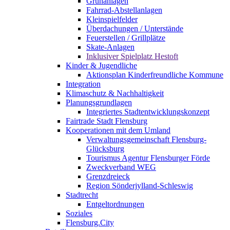
Grünanlagen
Fahrrad-Abstellanlagen
Kleinspielfelder
Überdachungen / Unterstände
Feuerstellen / Grillplätze
Skate-Anlagen
Inklusiver Spielplatz Hestoft
Kinder & Jugendliche
Aktionsplan Kinderfreundliche Kommune
Integration
Klimaschutz & Nachhaltigkeit
Planungsgrundlagen
Integriertes Stadtentwicklungskonzept
Fairtrade Stadt Flensburg
Kooperationen mit dem Umland
Verwaltungsgemeinschaft Flensburg-
Glücksburg
Tourismus Agentur Flensburger Förde
Zweckverband WEG
Grenzdreieck
Region Sönderjylland-Schleswig
Stadtrecht
Entgeltordnungen
Soziales
Flensburg.City