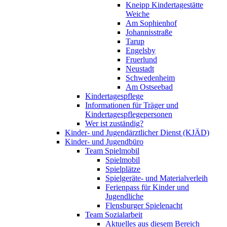
Kneipp Kindertagestätte
Weiche
Am Sophienhof
Johannisstraße
Tarup
Engelsby
Fruerlund
Neustadt
Schwedenheim
Am Ostseebad
Kindertagespflege
Informationen für Träger und
Kindertagespflegepersonen
Wer ist zuständig?
Kinder- und Jugendärztlicher Dienst (KJÄD)
Kinder- und Jugendbüro
Team Spielmobil
Spielmobil
Spielplätze
Spielgeräte- und Materialverleih
Ferienpass für Kinder und
Jugendliche
Flensburger Spielenacht
Team Sozialarbeit
Aktuelles aus diesem Bereich