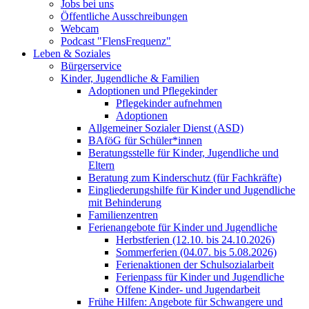
Jobs bei uns
Öffentliche Ausschreibungen
Webcam
Podcast "FlensFrequenz"
Leben & Soziales
Bürgerservice
Kinder, Jugendliche & Familien
Adoptionen und Pflegekinder
Pflegekinder aufnehmen
Adoptionen
Allgemeiner Sozialer Dienst (ASD)
BAföG für Schüler*innen
Beratungsstelle für Kinder, Jugendliche und
Eltern
Beratung zum Kinderschutz (für Fachkräfte)
Eingliederungshilfe für Kinder und Jugendliche
mit Behinderung
Familienzentren
Ferienangebote für Kinder und Jugendliche
Herbstferien (12.10. bis 24.10.2026)
Sommerferien (04.07. bis 5.08.2026)
Ferienaktionen der Schulsozialarbeit
Ferienpass für Kinder und Jugendliche
Offene Kinder- und Jugendarbeit
Frühe Hilfen: Angebote für Schwangere und