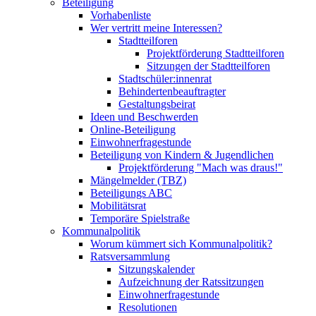
Beteiligung
Vorhabenliste
Wer vertritt meine Interessen?
Stadtteilforen
Projektförderung Stadtteilforen
Sitzungen der Stadtteilforen
Stadtschüler:innenrat
Behindertenbeauftragter
Gestaltungsbeirat
Ideen und Beschwerden
Online-Beteiligung
Einwohnerfragestunde
Beteiligung von Kindern & Jugendlichen
Projektförderung "Mach was draus!"
Mängelmelder (TBZ)
Beteiligungs ABC
Mobilitätsrat
Temporäre Spielstraße
Kommunalpolitik
Worum kümmert sich Kommunalpolitik?
Ratsversammlung
Sitzungskalender
Aufzeichnung der Ratssitzungen
Einwohnerfragestunde
Resolutionen