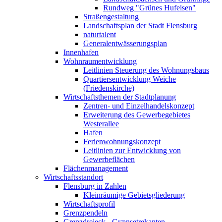
Rundweg "Grünes Hufeisen"
Straßengestaltung
Landschaftsplan der Stadt Flensburg
naturtalent
Generalentwässerungsplan
Innenhafen
Wohnraumentwicklung
Leitlinien Steuerung des Wohnungsbaus
Quartiersentwicklung Weiche
(Friedenskirche)
Wirtschaftsthemen der Stadtplanung
Zentren- und Einzelhandelskonzept
Erweiterung des Gewerbegebietes
Westerallee
Hafen
Ferienwohnungskonzept
Leitlinien zur Entwicklung von
Gewerbeflächen
Flächenmanagement
Wirtschaftsstandort
Flensburg in Zahlen
Kleinräumige Gebietsgliederung
Wirtschaftsprofil
Grenzpendeln
Grenzdreieck - Grænsetrekanten