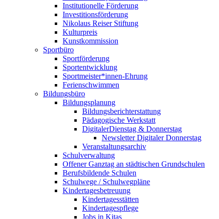
Institutionelle Förderung
Investitionsförderung
Nikolaus Reiser Stiftung
Kulturpreis
Kunstkommission
Sportbüro
Sportförderung
Sportentwicklung
Sportmeister*innen-Ehrung
Ferienschwimmen
Bildungsbüro
Bildungsplanung
Bildungsberichterstattung
Pädagogische Werkstatt
DigitalerDienstag & Donnerstag
Newsletter Digitaler Donnerstag
Veranstaltungsarchiv
Schulverwaltung
Offener Ganztag an städtischen Grundschulen
Berufsbildende Schulen
Schulwege / Schulwegpläne
Kindertagesbetreuung
Kindertagesstätten
Kindertagespflege
Jobs in Kitas