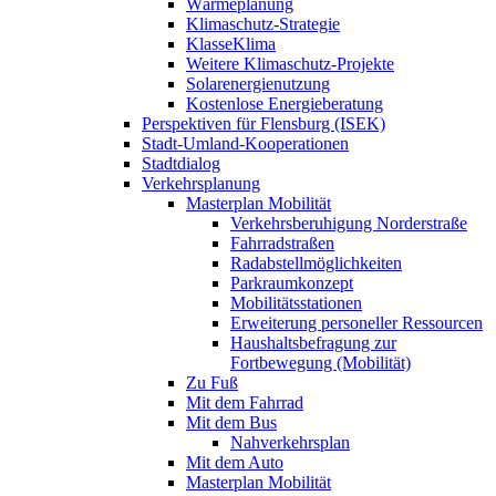
Wärmeplanung
Klimaschutz-Strategie
KlasseKlima
Weitere Klimaschutz-Projekte
Solarenergienutzung
Kostenlose Energieberatung
Perspektiven für Flensburg (ISEK)
Stadt-Umland-Kooperationen
Stadtdialog
Verkehrsplanung
Masterplan Mobilität
Verkehrsberuhigung Norderstraße
Fahrradstraßen
Radabstellmöglichkeiten
Parkraumkonzept
Mobilitätsstationen
Erweiterung personeller Ressourcen
Haushaltsbefragung zur
Fortbewegung (Mobilität)
Zu Fuß
Mit dem Fahrrad
Mit dem Bus
Nahverkehrsplan
Mit dem Auto
Masterplan Mobilität