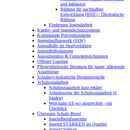
und Inklusion
Bildung für nachhaltige
Entwicklung (BNE) / Ökologische
Bildung
Förderung Jugendarbeit
Kinder- und Jugendschutzzentrum
Kommunale Präventionskette
Jugendaufbauwerk (JAW)
Jugendhilfe im Strafverfahren
Jugendhilfeplanung
Jugendzentren & Freizeiteinrichtungen
Offener Ganztag
Pflegestützpunkt: Beratung für junge, pflegende
Angehörige
Schulpsychologische Beratungsstelle
Schulsozialarbeit
Schulsozialarbeit kurz erklärt
Arbeitsweise der Schulsozialarbeit (6
Säulen)
Wen kann ich wo ansprechen - ein
Überblick
Übergang Schule-Beruf
Jugendberufsagentur
Jugend STÄRKEN im Quartier
Jugend Stärken