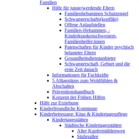
Familien
Hilfe für junge/werdende Eltern
Familienhebammen Schutzengel
Schwangerschafts(konflikt)
Offene Anlaufstellen
Familien-Hebammen, -
Kinderkrankenschwestern,
Familienhelfer:innen
Patenschaften für Kinder psychisch
belasteter Eltern
Gesundheitsdienstanbieter
Schwangerschaft, Geburt und die
erste Zeit danach
Informationen für Fachkräfte
5 Alltagstipps zum Wohlfühlen &
Abschalten
Präventionshandbuch
Konzept der Frühen Hilfen
Hilfe zur Erziehung
Kinderfreundliche Kommune
Kinderbetreuung: Kitas & Kindertagespflege
Kindertagesstätten
Städtische Kindertagesstätten
Alter Kupfermühlenweg
Stuhrsallee