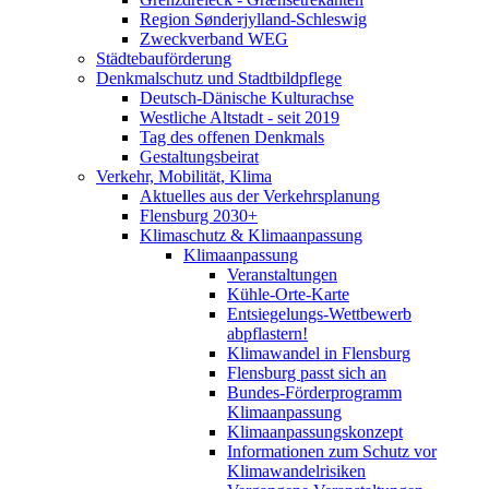
Region Sønderjylland-Schleswig
Zweckverband WEG
Städtebauförderung
Denkmalschutz und Stadtbildpflege
Deutsch-Dänische Kulturachse
Westliche Altstadt - seit 2019
Tag des offenen Denkmals
Gestaltungsbeirat
Verkehr, Mobilität, Klima
Aktuelles aus der Verkehrsplanung
Flensburg 2030+
Klimaschutz & Klimaanpassung
Klimaanpassung
Veranstaltungen
Kühle-Orte-Karte
Entsiegelungs-Wettbewerb
abpflastern!
Klimawandel in Flensburg
Flensburg passt sich an
Bundes-Förderprogramm
Klimaanpassung
Klimaanpassungskonzept
Informationen zum Schutz vor
Klimawandelrisiken