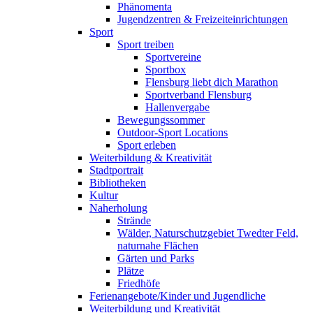
Phänomenta
Jugendzentren & Freizeiteinrichtungen
Sport
Sport treiben
Sportvereine
Sportbox
Flensburg liebt dich Marathon
Sportverband Flensburg
Hallenvergabe
Bewegungssommer
Outdoor-Sport Locations
Sport erleben
Weiterbildung & Kreativität
Stadtportrait
Bibliotheken
Kultur
Naherholung
Strände
Wälder, Naturschutzgebiet Twedter Feld,
naturnahe Flächen
Gärten und Parks
Plätze
Friedhöfe
Ferienangebote/Kinder und Jugendliche
Weiterbildung und Kreativität