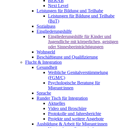
BERAB
Next Level
Leistungen für Bildung und Teilhabe
Leistungen für Bildung und Teilhabe
(BuT)
Sozialpass
Eingliederungshilfe
Eingliederungshilfe für Kinder und
Jugendliche mit körperlichen, geistigen
oder Sinnesbeeinträchtigungen
Wohngeld
Beschäftigung und Qualifizierung
Flucht & Integration
Gesundheit
Weibliche Genitalverstümmelung
(FGM/C)
Psychologische Beratung für
Migrant:innen
Sprache
Runder Tisch für Integration
Aktuelles
Video und Broschüre
Protokolle und Jahresberichte
Projekte und weitere Angebote
Ausbildung & Arbeit für Migrant:innen