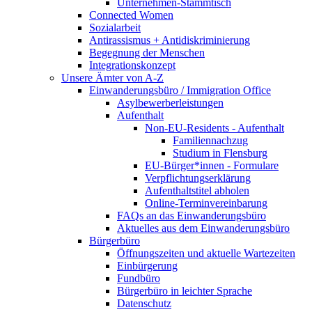
Unternehmen-Stammtisch
Connected Women
Sozialarbeit
Antirassismus + Antidiskriminierung
Begegnung der Menschen
Integrationskonzept
Unsere Ämter von A-Z
Einwanderungsbüro / Immigration Office
Asylbewerberleistungen
Aufenthalt
Non-EU-Residents - Aufenthalt
Familiennachzug
Studium in Flensburg
EU-Bürger*innen - Formulare
Verpflichtungserklärung
Aufenthaltstitel abholen
Online-Terminvereinbarung
FAQs an das Einwanderungsbüro
Aktuelles aus dem Einwanderungsbüro
Bürgerbüro
Öffnungszeiten und aktuelle Wartezeiten
Einbürgerung
Fundbüro
Bürgerbüro in leichter Sprache
Datenschutz