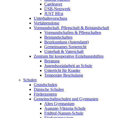
Careleaver
ÜSB-Netzwerk
JUST BEst
Unterhaltsvorschuss
Verfahrenslotse
Vormundschaft, Pflegschaft & Beistandschaft
Vormundschaften & Pflegschaften
Beistandschaften
Beurkundung (Jugendamt)
Gemeinsames Sorgerecht
Unterhalt & Vaterschaft
Zentrum für kooperative Erziehungshilfen
Beratung
Jugendsozialarbeit an Schule
Unterricht für Kranke
Temporäre Beschulung
Schulen
Grundschulen
Dänische Schulen
Förderzentren
Gemeinschaftsschulen und Gymnasien
Altes Gymnasium
Auguste-Viktoria-Schule
Fridtjof-Nansen-Schule
Fördegymnasium