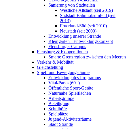
Sanierung von Stadtteilen
Westliche Altstadt (seit 2019)
Südstadt Bahnhofsumfeld (seit
2013)
Fruerlund-Süd (seit 2010)
Neustadt (seit 2000)
Entwicklung unserer Strände
Kleingärten - Entwicklungskonzept
Flensburger Campus
Flensburg & Kooperationen
Smarte Grenzregion zwischen den Meeren
Verkehr & Mobilität
Gleichstellung
Spiel- und Bewegungsräume
Entwicklung des Programms
Vital-Parks (60+)
Öffentliche Sport-Geräte
Naturnahe Spielflächen
Arbeitsgruppe
Beteiligung
Schulhöfe
Spielplätze
Jugend-Aktivitätsräume
Stadt-Strände