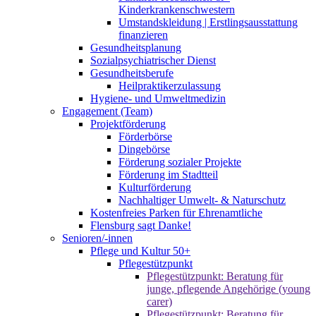
Kinderkrankenschwestern
Umstandskleidung | Erstlingsausstattung
finanzieren
Gesundheitsplanung
Sozialpsychiatrischer Dienst
Gesundheitsberufe
Heilpraktikerzulassung
Hygiene- und Umweltmedizin
Engagement (Team)
Projektförderung
Förderbörse
Dingebörse
Förderung sozialer Projekte
Förderung im Stadtteil
Kulturförderung
Nachhaltiger Umwelt- & Naturschutz
Kostenfreies Parken für Ehrenamtliche
Flensburg sagt Danke!
Senioren/-innen
Pflege und Kultur 50+
Pflegestützpunkt
Pflegestützpunkt: Beratung für
junge, pflegende Angehörige (young
carer)
Pflegestützpunkt: Beratung für