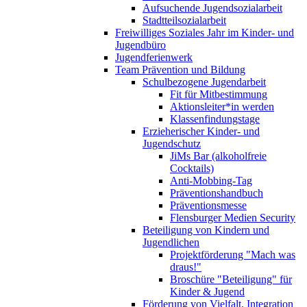
Aufsuchende Jugendsozialarbeit
Stadtteilsozialarbeit
Freiwilliges Soziales Jahr im Kinder- und
Jugendbüro
Jugendferienwerk
Team Prävention und Bildung
Schulbezogene Jugendarbeit
Fit für Mitbestimmung
Aktionsleiter*in werden
Klassenfindungstage
Erzieherischer Kinder- und
Jugendschutz
JiMs Bar (alkoholfreie
Cocktails)
Anti-Mobbing-Tag
Präventionshandbuch
Präventionsmesse
Flensburger Medien Security
Beteiligung von Kindern und
Jugendlichen
Projektförderung "Mach was
draus!"
Broschüre "Beteiligung" für
Kinder & Jugend
Förderung von Vielfalt, Integration