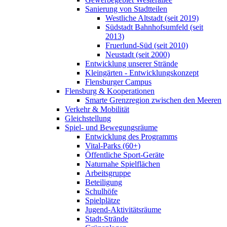
Sanierung von Stadtteilen
Westliche Altstadt (seit 2019)
Südstadt Bahnhofsumfeld (seit
2013)
Fruerlund-Süd (seit 2010)
Neustadt (seit 2000)
Entwicklung unserer Strände
Kleingärten - Entwicklungskonzept
Flensburger Campus
Flensburg & Kooperationen
Smarte Grenzregion zwischen den Meeren
Verkehr & Mobilität
Gleichstellung
Spiel- und Bewegungsräume
Entwicklung des Programms
Vital-Parks (60+)
Öffentliche Sport-Geräte
Naturnahe Spielflächen
Arbeitsgruppe
Beteiligung
Schulhöfe
Spielplätze
Jugend-Aktivitätsräume
Stadt-Strände