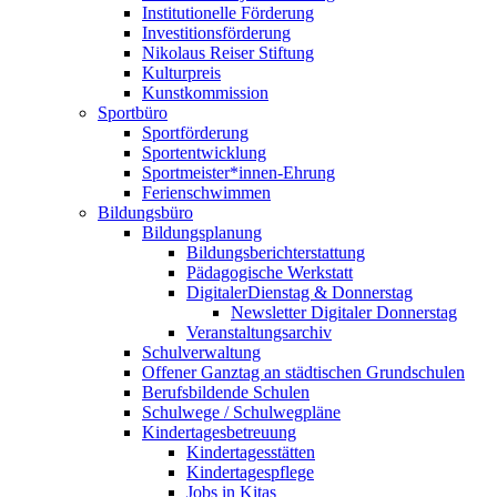
Institutionelle Förderung
Investitionsförderung
Nikolaus Reiser Stiftung
Kulturpreis
Kunstkommission
Sportbüro
Sportförderung
Sportentwicklung
Sportmeister*innen-Ehrung
Ferienschwimmen
Bildungsbüro
Bildungsplanung
Bildungsberichterstattung
Pädagogische Werkstatt
DigitalerDienstag & Donnerstag
Newsletter Digitaler Donnerstag
Veranstaltungsarchiv
Schulverwaltung
Offener Ganztag an städtischen Grundschulen
Berufsbildende Schulen
Schulwege / Schulwegpläne
Kindertagesbetreuung
Kindertagesstätten
Kindertagespflege
Jobs in Kitas