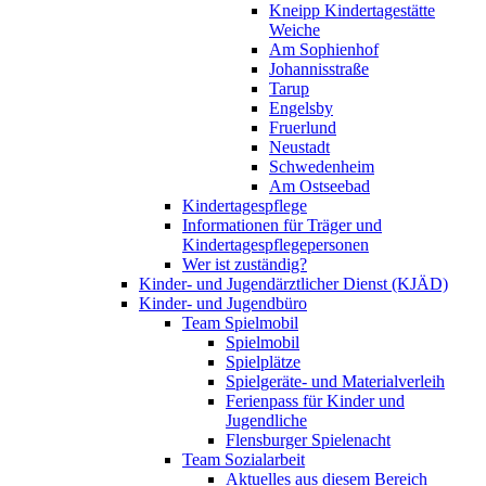
Kneipp Kindertagestätte
Weiche
Am Sophienhof
Johannisstraße
Tarup
Engelsby
Fruerlund
Neustadt
Schwedenheim
Am Ostseebad
Kindertagespflege
Informationen für Träger und
Kindertagespflegepersonen
Wer ist zuständig?
Kinder- und Jugendärztlicher Dienst (KJÄD)
Kinder- und Jugendbüro
Team Spielmobil
Spielmobil
Spielplätze
Spielgeräte- und Materialverleih
Ferienpass für Kinder und
Jugendliche
Flensburger Spielenacht
Team Sozialarbeit
Aktuelles aus diesem Bereich