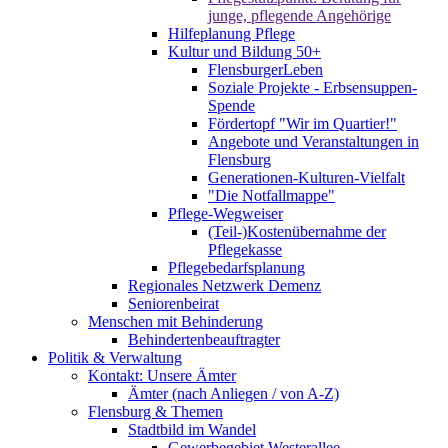
junge, pflegende Angehörige
Hilfeplanung Pflege
Kultur und Bildung 50+
FlensburgerLeben
Soziale Projekte - Erbsensuppen-
Spende
Fördertopf "Wir im Quartier!"
Angebote und Veranstaltungen in
Flensburg
Generationen-Kulturen-Vielfalt
"Die Notfallmappe"
Pflege-Wegweiser
(Teil-)Kostenübernahme der
Pflegekasse
Pflegebedarfsplanung
Regionales Netzwerk Demenz
Seniorenbeirat
Menschen mit Behinderung
Behindertenbeauftragter
Politik & Verwaltung
Kontakt: Unsere Ämter
Ämter (nach Anliegen / von A-Z)
Flensburg & Themen
Stadtbild im Wandel
Gewerbegebiet Westerallee