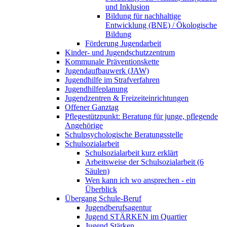
und Inklusion
Bildung für nachhaltige
Entwicklung (BNE) / Ökologische
Bildung
Förderung Jugendarbeit
Kinder- und Jugendschutzzentrum
Kommunale Präventionskette
Jugendaufbauwerk (JAW)
Jugendhilfe im Strafverfahren
Jugendhilfeplanung
Jugendzentren & Freizeiteinrichtungen
Offener Ganztag
Pflegestützpunkt: Beratung für junge, pflegende
Angehörige
Schulpsychologische Beratungsstelle
Schulsozialarbeit
Schulsozialarbeit kurz erklärt
Arbeitsweise der Schulsozialarbeit (6
Säulen)
Wen kann ich wo ansprechen - ein
Überblick
Übergang Schule-Beruf
Jugendberufsagentur
Jugend STÄRKEN im Quartier
Jugend Stärken