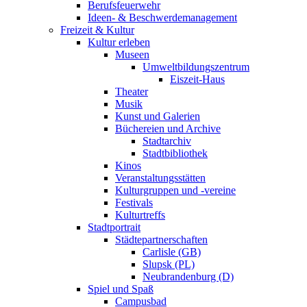
Berufsfeuerwehr
Ideen- & Beschwerdemanagement
Freizeit & Kultur
Kultur erleben
Museen
Umweltbildungszentrum
Eiszeit-Haus
Theater
Musik
Kunst und Galerien
Büchereien und Archive
Stadtarchiv
Stadtbibliothek
Kinos
Veranstaltungsstätten
Kulturgruppen und -vereine
Festivals
Kulturtreffs
Stadtportrait
Städtepartnerschaften
Carlisle (GB)
Slupsk (PL)
Neubrandenburg (D)
Spiel und Spaß
Campusbad