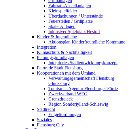
Grünanlagen
Fahrrad-Abstellanlagen
Kleinspielfelder
Überdachungen / Unterstände
Feuerstellen / Grillplätze
Skate-Anlagen
Inklusiver Spielplatz Hestoft
Kinder & Jugendliche
Aktionsplan Kinderfreundliche Kommune
Integration
Klimaschutz & Nachhaltigkeit
Planungsgrundlagen
Integriertes Stadtentwicklungskonzept
Fairtrade Stadt Flensburg
Kooperationen mit dem Umland
Verwaltungsgemeinschaft Flensburg-
Glücksburg
Tourismus Agentur Flensburger Förde
Zweckverband WEG
Grenzdreieck
Region Sönderjylland-Schleswig
Stadtrecht
Entgeltordnungen
Soziales
Flensburg.City