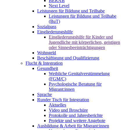
BERAB
Next Level
Leistungen für Bildung und Teilhabe
Leistungen für Bildung und Teilhabe
(BuT)
Sozialpass
Eingliederungshilfe
Eingliederungshilfe für Kinder und
Jugendliche mit körperlichen, geistigen
oder Sinnesbeeinträchtigungen
Wohngeld
Beschäftigung und Qualifizierung
Flucht & Integration
Gesundheit
Weibliche Genitalverstümmelung
(FGM/C)
Psychologische Beratung für
Migrant:innen
Sprache
Runder Tisch für Integration
Aktuelles
Video und Broschüre
Protokolle und Jahresberichte
Projekte und weitere Angebote
Ausbildung & Arbeit für Migrant:innen