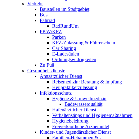
Verkehr
Baustellen im Stadtgebiet
Bus
Fahrrad
RadRundUm
PKW/KFZ
Parken
KFZ-Zulassung & Führerschein
Car-Sharing
E-Ladesäulen
Ordnungswidrigkeiten
Zu Fuß
Gesundheitsdienste
Amtsärztlicher Dienst
Reisemedizin: Beratung & Impfung
Heilpraktikerzulassung
Infektionsschutz
Hygiene & Umweltmedizin
Badewasserqualität
Hafenärztlicher Dienst
Verhaltenstipps und Hygienemaßnahmen
Hygienebelehrung
Freiverkäufliche Arzneimittel
Kinder- und Jugendärztlicher Dienst
Familien-Hebammen & -