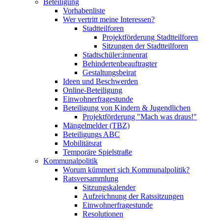
Beteiligung
Vorhabenliste
Wer vertritt meine Interessen?
Stadtteilforen
Projektförderung Stadtteilforen
Sitzungen der Stadtteilforen
Stadtschüler:innenrat
Behindertenbeauftragter
Gestaltungsbeirat
Ideen und Beschwerden
Online-Beteiligung
Einwohnerfragestunde
Beteiligung von Kindern & Jugendlichen
Projektförderung "Mach was draus!"
Mängelmelder (TBZ)
Beteiligungs ABC
Mobilitätsrat
Temporäre Spielstraße
Kommunalpolitik
Worum kümmert sich Kommunalpolitik?
Ratsversammlung
Sitzungskalender
Aufzeichnung der Ratssitzungen
Einwohnerfragestunde
Resolutionen