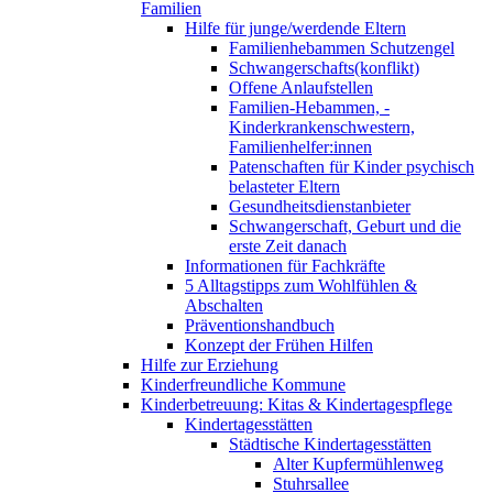
Familien
Hilfe für junge/werdende Eltern
Familienhebammen Schutzengel
Schwangerschafts(konflikt)
Offene Anlaufstellen
Familien-Hebammen, -
Kinderkrankenschwestern,
Familienhelfer:innen
Patenschaften für Kinder psychisch
belasteter Eltern
Gesundheitsdienstanbieter
Schwangerschaft, Geburt und die
erste Zeit danach
Informationen für Fachkräfte
5 Alltagstipps zum Wohlfühlen &
Abschalten
Präventionshandbuch
Konzept der Frühen Hilfen
Hilfe zur Erziehung
Kinderfreundliche Kommune
Kinderbetreuung: Kitas & Kindertagespflege
Kindertagesstätten
Städtische Kindertagesstätten
Alter Kupfermühlenweg
Stuhrsallee