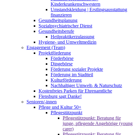
Kinderkrankenschwestern
Umstandskleidung | Erstlingsausstattung
finanzieren
Gesundheitsplanung
Sozialpsychiatrischer Dienst
Gesundheitsberufe
Heilpraktikerzulassung
Hygiene- und Umweltmedizin
Engagement (Team)
Projektförderung
Förderbörse
Dingebörse
Förderung sozialer Projekte
Förderung im Stadtteil
Kulturförderung
Nachhaltiger Umwelt- & Naturschutz
Kostenfreies Parken für Ehrenamtliche
Flensburg sagt Danke!
Senioren/-innen
Pflege und Kultur 50+
Pflegestützpunkt
Pflegestützpunkt: Beratung für
junge, pflegende Angehörige (young
carer)
Pflegestützpunkt: Beratung für