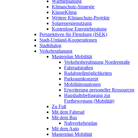
Wärmeplanung
Klimaschutz-Strategie
KlasseKlima
Weitere Klimaschutz-Projekte
Solarenergienutzung
Kostenlose Energieberatung
Perspektiven für Flensburg (ISEK)
Stadt-Umland-Kooperationen
Stadtdialog
Verkehrsplanung
Masterplan Mobilität
Verkehrsberuhigung Norderstraße
Fahrradstraßen
Radabstellmöglichkeiten
Parkraumkonzept
Mobilitätsstationen
Erweiterung personeller Ressourcen
Haushaltsbefragung zur
Fortbewegung (Mobilität)
Zu Fuß
Mit dem Fahrrad
Mit dem Bus
Nahverkehrsplan
Mit dem Auto
Masterplan Mobilität