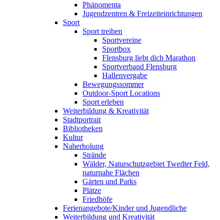
Phänomenta
Jugendzentren & Freizeiteinrichtungen
Sport
Sport treiben
Sportvereine
Sportbox
Flensburg liebt dich Marathon
Sportverband Flensburg
Hallenvergabe
Bewegungssommer
Outdoor-Sport Locations
Sport erleben
Weiterbildung & Kreativität
Stadtportrait
Bibliotheken
Kultur
Naherholung
Strände
Wälder, Naturschutzgebiet Twedter Feld,
naturnahe Flächen
Gärten und Parks
Plätze
Friedhöfe
Ferienangebote/Kinder und Jugendliche
Weiterbildung und Kreativität