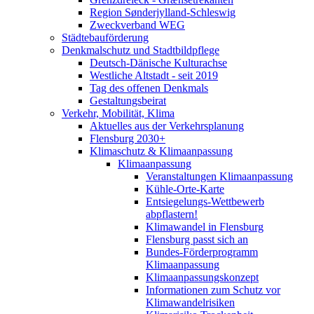
Region Sønderjylland-Schleswig
Zweckverband WEG
Städtebauförderung
Denkmalschutz und Stadtbildpflege
Deutsch-Dänische Kulturachse
Westliche Altstadt - seit 2019
Tag des offenen Denkmals
Gestaltungsbeirat
Verkehr, Mobilität, Klima
Aktuelles aus der Verkehrsplanung
Flensburg 2030+
Klimaschutz & Klimaanpassung
Klimaanpassung
Veranstaltungen Klimaanpassung
Kühle-Orte-Karte
Entsiegelungs-Wettbewerb
abpflastern!
Klimawandel in Flensburg
Flensburg passt sich an
Bundes-Förderprogramm
Klimaanpassung
Klimaanpassungskonzept
Informationen zum Schutz vor
Klimawandelrisiken