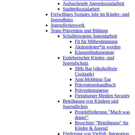
Aufsuchende Jugendsozialarbeit
Stadtteilsozialarbeit
Freiwilliges Soziales Jahr im Kinder- und
Jugendbüro
Jugendferienwerk
Team Prävention und Bildung
Schulbezogene Jugendarbeit
Fit für Mitbestimmung
Aktionsleiter*in werden
Klassenfindungstage
Erzieherischer Kinder- und
Jugendschutz
JiMs Bar (alkoholfreie
Cocktails)
Anti-Mobbing-Tag
Präventionshandbuch
Präventionsmesse
Flensburger Medien Security
Beteiligung von Kindern und
Jugendlichen
Projektförderung "Mach was
draus!"
Broschüre "Beteiligung" für
Kinder & Jugend
Förderung von Vielfalt, Integration