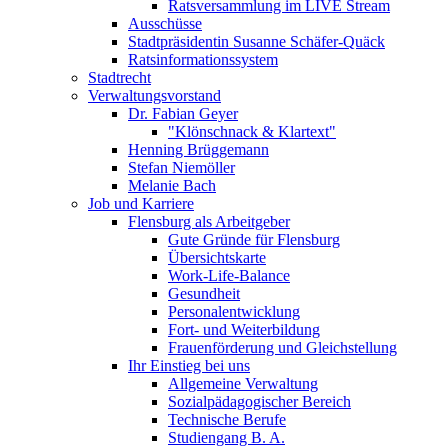
Ratsversammlung im LIVE Stream
Ausschüsse
Stadtpräsidentin Susanne Schäfer-Quäck
Ratsinformationssystem
Stadtrecht
Verwaltungsvorstand
Dr. Fabian Geyer
"Klönschnack & Klartext"
Henning Brüggemann
Stefan Niemöller
Melanie Bach
Job und Karriere
Flensburg als Arbeitgeber
Gute Gründe für Flensburg
Übersichtskarte
Work-Life-Balance
Gesundheit
Personalentwicklung
Fort- und Weiterbildung
Frauenförderung und Gleichstellung
Ihr Einstieg bei uns
Allgemeine Verwaltung
Sozialpädagogischer Bereich
Technische Berufe
Studiengang B. A.