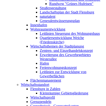
Rundweg "Grünes Hufeisen"
Straßengestaltung
Landschaftsplan der Stadt Flensburg
naturtalent
Generalentwässerungsplan
Innenhafen
Wohnraumentwicklung
Leitlinien Steuerung des Wohnungsbaus
Quartiersentwicklung Weiche
(Friedenskirche)
Wirtschaftsthemen der Stadtplanung
Zentren- und Einzelhandelskonzept
Erweiterung des Gewerbegebietes
Westerallee
Hafen
Ferienwohnungskonzept
Leitlinien zur Entwicklung von
Gewerbeflächen
Flächenmanagement
Wirtschaftsstandort
Flensburg in Zahlen
Kleinräumige Gebietsgliederung
Wirtschaftsprofil
Grenzpendeln
Grenzdreieck - Grænsetrekanten