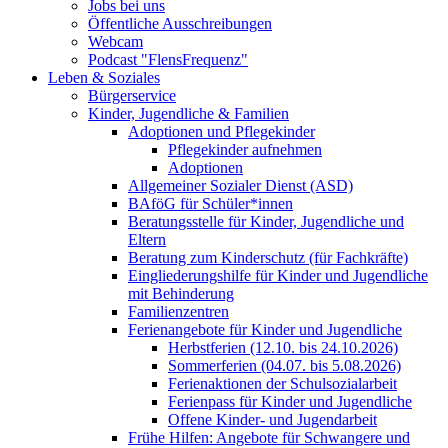
Jobs bei uns
Öffentliche Ausschreibungen
Webcam
Podcast "FlensFrequenz"
Leben & Soziales
Bürgerservice
Kinder, Jugendliche & Familien
Adoptionen und Pflegekinder
Pflegekinder aufnehmen
Adoptionen
Allgemeiner Sozialer Dienst (ASD)
BAföG für Schüler*innen
Beratungsstelle für Kinder, Jugendliche und
Eltern
Beratung zum Kinderschutz (für Fachkräfte)
Eingliederungshilfe für Kinder und Jugendliche
mit Behinderung
Familienzentren
Ferienangebote für Kinder und Jugendliche
Herbstferien (12.10. bis 24.10.2026)
Sommerferien (04.07. bis 5.08.2026)
Ferienaktionen der Schulsozialarbeit
Ferienpass für Kinder und Jugendliche
Offene Kinder- und Jugendarbeit
Frühe Hilfen: Angebote für Schwangere und