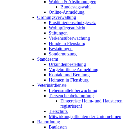
Wahlen & Abstimmungen
Bundestagswahl
Online-Anmeldung
Ordnungsverwaltung
Prostituiertenschutzgesetz
Wohnpflegeaufsicht
Stiftungen
Verkehrsüberwachung
Hunde in Flensburg
Bestattungen
Sondernutzung
Standesamt
Urkundenbestellung
Vorgeburtliche Anmeldung
Kontakt und Beratung
Heiraten in Flensburg
Veterinärdienste
Lebensmittelüberwachung
Tierseuchenbekämpfung
Eingereiste Heim- und Haustieren
registrieren!
Tierschutz
Mitwirkungspflichten der Unternehmen
Bauordnung
Baulasten