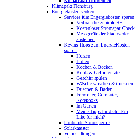
Klimarisiko Trockenheit
Klimapakt Flensburg
Energiekosten senken
Services fürs Engergiekosten sparen
Verbraucherzentrale SH
Kostenloser Stromspar-Check
Messgeräte der Stadtwerke
ausleihen
Kevins Tipps zum EnergieKosten
sparen
Heizen
Lüften
Kochen & Backen
Kühl- & Gefriergeräte
Geschirr spülen
Wäsche waschen & trocknen
Duschen & Baden
Fernseher, Computer,
Notebooks
Im Garten
Meine Tipps für dich - Ein
Like für mich?
Drohende Stromsperre?
Solarkataster
Veranstaltungen