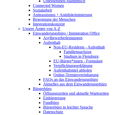
Unternehmen-Stammtisch
Connected Women
Sozialarbeit
Antirassismus + Antidiskriminierung
Begegnung der Menschen
Integrationskonzept
Unsere Ämter von A-Z
Einwanderungsbüro / Immigration Office
Asylbewerberleistungen
Aufenthalt
Non-EU-Residents - Aufenthalt
Familiennachzug
Studium in Flensburg
EU-Bürger*innen - Formulare
Verpflichtungserklärung
Aufenthaltstitel abholen
Online-Terminvereinbarung
FAQs an das Einwanderungsbüro
Aktuelles aus dem Einwanderungsbüro
Bürgerbüro
Öffnungszeiten und aktuelle Wartezeiten
Einbürgerung
Fundbüro
Bürgerbüro in leichter Sprache
Datenschutz