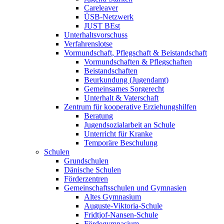
Careleaver
ÜSB-Netzwerk
JUST BEst
Unterhaltsvorschuss
Verfahrenslotse
Vormundschaft, Pflegschaft & Beistandschaft
Vormundschaften & Pflegschaften
Beistandschaften
Beurkundung (Jugendamt)
Gemeinsames Sorgerecht
Unterhalt & Vaterschaft
Zentrum für kooperative Erziehungshilfen
Beratung
Jugendsozialarbeit an Schule
Unterricht für Kranke
Temporäre Beschulung
Schulen
Grundschulen
Dänische Schulen
Förderzentren
Gemeinschaftsschulen und Gymnasien
Altes Gymnasium
Auguste-Viktoria-Schule
Fridtjof-Nansen-Schule
Fördegymnasium